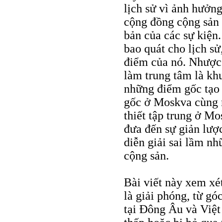
lịch sử vì ảnh hưởng
cộng đồng cộng sản t
bản của các sự kiện
bao quát cho lịch s
điểm của nó. Nhược 
làm trung tâm là kh
những điểm gốc tạo 
gốc ở Moskva cùng n
thiết tập trung ở M
đưa đến sự giản lượ
diễn giải sai lầm nh
cộng sản.
Bài viết này xem xét
là giải phóng, từ gó
tại Đông Âu và Việt