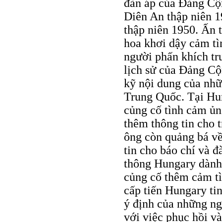
đàn áp của Đảng Cộ
Diên An thập niên 1
thập niên 1950. Ấn 
hoa khơi dậy cảm t
người phấn khích tr
lịch sử của Đảng C
kỹ nội dung của nhữ
Trung Quốc. Tại Hun
củng cố tình cảm ủ
thêm thông tin cho t
ông còn quảng bá v
tin cho báo chí và đ
thông Hungary dành 
củng cố thêm cảm tì
cấp tiến Hungary ti
ý định của những ng
với việc phục hồi 