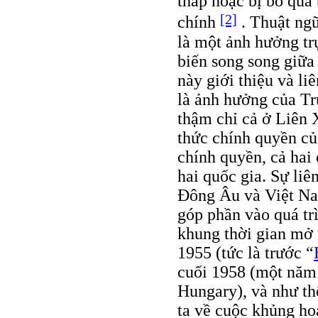
thấp hoặc bị bỏ qua
[2]
chính
. Thuật ngữ
là một ảnh hưởng tr
biến song song giữa
này giới thiệu và li
là ảnh hưởng của T
thậm chỉ cả ở Liên 
thức chính quyền củ
chính quyền, cả hai 
hai quốc gia. Sự li
Đông Âu và Việt Na
góp phần vào quá trì
khung thời gian mở 
1955 (tức là trước “
cuối 1958 (một năm 
Hungary), và như th
ta về cuộc khủng ho