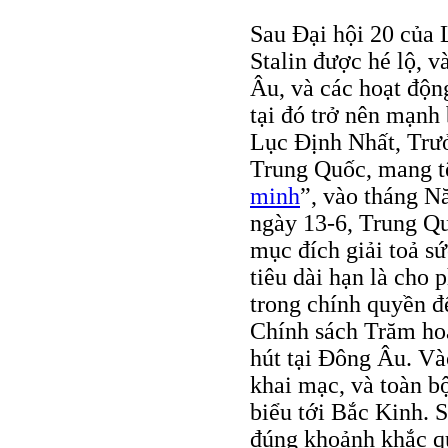
Sau Đại hội 20 của 
Stalin được hé lộ, 
Âu, và các hoạt độn
tại đó trở nên mạnh
Lục Định Nhất, Trư
Trung Quốc, mang t
minh
”, vào tháng N
ngày 13-6, Trung Qu
mục đích giải toả s
tiêu dài hạn là cho
trong chính quyền để
Chính sách Trăm hoa
hút tại Đông Âu. V
khai mạc, và toàn b
biểu tới Bắc Kinh. 
đúng khoảnh khắc qu