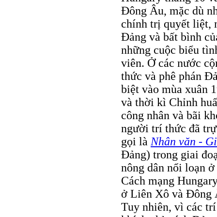
Đông Âu, mặc dù nh
chính trị quyết liệt
Đảng và bất bình của
những cuộc biểu tình
viên. Ở các nước cộn
thức và phê phán Đả
biệt vào mùa xuân 1
và thời kì Chỉnh hu
công nhân và bãi kh
người trí thức đã tr
gọi là
Nhân văn - G
Đảng) trong giai đo
nông dân nổi loạn ở 
Cách mạng Hungary 
ở Liên Xô và Đông Â
Tuy nhiên, vì các t