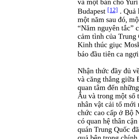
và một bản cho Yuri
[12]
Budapest
. Quả 
một năm sau đó, mộ
“Năm nguyên tắc” c
cảm tình của Trung 
Kinh thúc giục Mos
báo đầu tiên ca ngợ
Nhận thức đầy đủ về
và căng thẳng giữa
quan tâm đến những
Âu và trong một số 
nhân vật cải tổ mới 
chức cao cấp ở Bộ 
có quan hệ thân cận
quán Trung Quốc đã 
quả bên trong chín