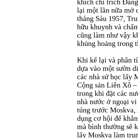
khích chỉ trích Đản
lại một lần nữa mở 
tháng Sáu 1957, Tr
hữu khuynh và chấm 
cũng làm như vậy k
khủng hoảng trong t
Khi kể lại và phân t
dựa vào một sườn di
các nhà sử học lấy 
Cộng sản Liên Xô – 
trong khi đặt các n
nhà nước ở ngoại vi
túng trước Moskva, 
dụng cơ hội để khẳng
mà bình thường sẽ k
lấy Moskva làm trun