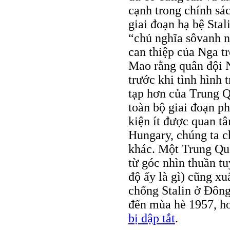
cạnh trong chính sá
giai đoạn hạ bệ Stal
“chủ nghĩa sôvanh n
can thiệp của Nga t
Mao rằng quân đội 
trước khi tình hình 
tạp hơn của Trung Q
toàn bộ giai đoạn ph
kiện ít được quan t
Hungary, chúng ta c
khác. Một Trung Quố
từ góc nhìn thuần tu
độ ấy là gì) cũng x
chống Stalin ở Đôn
đến mùa hè 1957, h
bị dập tắt
.