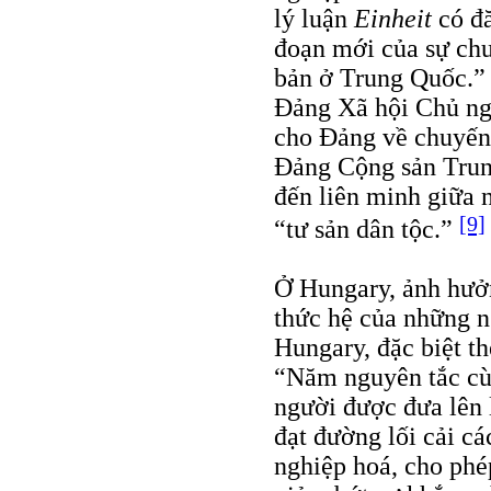
lý luận
Einheit
có đ
đoạn mới của sự ch
bản ở Trung Quốc.” 
Đảng Xã hội Chủ ng
cho Đảng về chuyến
Đảng Cộng sản Trun
đến liên minh giữa 
[9]
“tư sản dân tộc.”
Ở Hungary, ảnh hưở
thức hệ của những n
Hungary, đặc biệt t
“Năm nguyên tắc cù
người được đưa lên 
đạt đường lối cải c
nghiệp hoá, cho phé