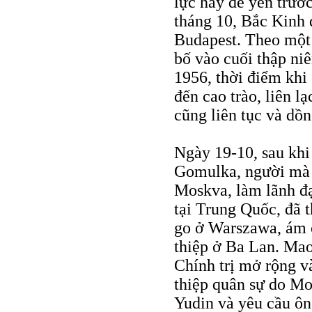
lực hay để yên trướ
tháng 10, Bắc Kinh 
Budapest. Theo một
bố vào cuối thập ni
1956, thời điểm kh
đến cao trào, liên 
cũng liên tục và dồn
Ngày 19-10, sau kh
Gomulka, người mà 
Moskva, làm lãnh đạ
tại Trung Quốc, đã 
go ở Warszawa, ám c
thiệp ở Ba Lan. Ma
Chính trị mở rộng v
thiệp quân sự do M
Yudin và yêu cầu ôn