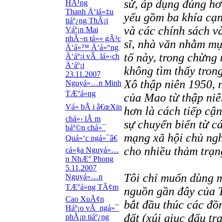
sử, áp dụng đúng hơ
HÃ¹ng
Thanh Ä‘iá»‡u
yếu gồm ba khía cạnh
tiáº¿ng ThÃ¡i
và các chính sách v
Váº¡n Mai
nhÃ¬n tá»« gÃ³c
sĩ, nhà văn nhằm mục
Ä‘á»™ Ä‘á»“ng
tố này, trong chừng
Ä‘áº¡i vÃ lá»‹ch
Ä‘áº¡i
không tìm thấy trong
23.11.2007
Xô thập niên 1950, 
Nguyá»…n Minh
TÆ°á»ng
của Mao từ thập niê
Vá» bÃ i â€œXin
hơn là cách tiếp cậ
chá»› lÃ m
sự chuyển biến từ c
báº©n chá»¯
mạng xã hội chủ ngh
Quá»‘c ngá»¯â€
cho nhiều thảm trạn
cá»§a Nguyá»…
n NhÆ° Phong
5.11.2007
Tôi chỉ muốn dùng m
Nguyá»…n
TÆ°á»ng TÃ¢m
nguồn gần đây của 
Cao XuÃ¢n
bắt đầu thúc các đồ
Háº¡o vÃ ngá»¯
đất (xúi giục đấu tr
phÃ¡p tiáº¿ng