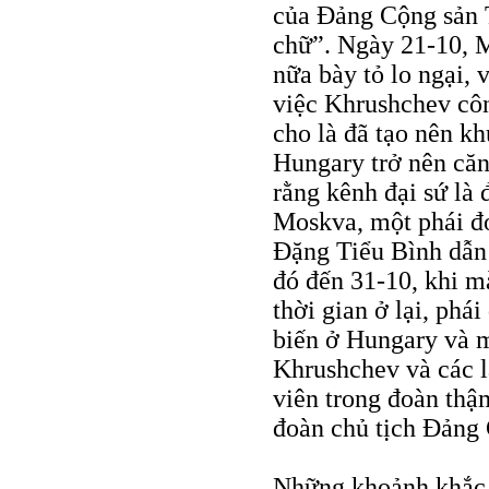
của Đảng Cộng sản 
chữ”. Ngày 21-10, M
nữa bày tỏ lo ngại, 
việc Khrushchev côn
cho là đã tạo nên kh
Hungary trở nên că
rằng kênh đại sứ là 
Moskva, một phái đ
Đặng Tiểu Bình dẫn
đó đến 31-10, khi m
thời gian ở lại, ph
biến ở Hungary và 
Khrushchev và các l
viên trong đoàn thậ
đoàn chủ tịch Đảng 
Những khoảnh khắc q