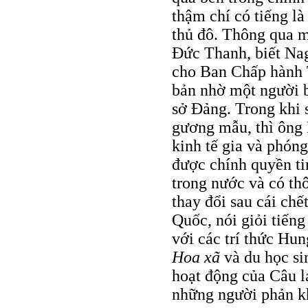
thậm chí có tiếng là
thủ đô. Thông qua m
Đức Thanh, biết Nag
cho Ban Chấp hành 
bản nhờ một người b
sở Đảng. Trong khi
gương mẫu, thì ông H
kinh tế gia và phón
được chính quyền tin
trong nước và có th
thay đổi sau cái chế
Quốc, nói giỏi tiếng
với các trí thức Hu
Hoa xã
và du học si
hoạt động của Câu l
những người phản k