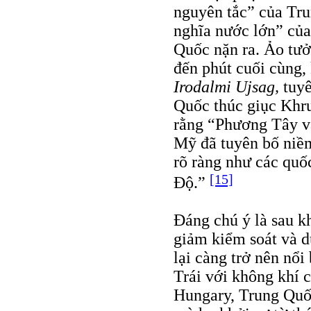
nguyên tắc” của Tr
nghĩa nước lớn” củ
Quốc nặn ra. Ảo tư
đến phút cuối cùng,
Irodalmi Ujsag,
tuy
Quốc thúc giục Khr
rằng “Phương Tây v
Mỹ đã tuyên bố niềm
rõ ràng như các qu
[15]
Độ.”
Đáng chú ý là sau kh
giảm kiểm soát và 
lại càng trở nên nổ
Trái với không khí 
Hungary, Trung Quố