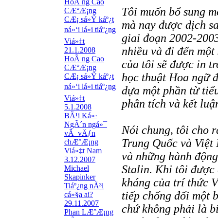
HoÃ ng Cao
Tôi muốn bổ sung mộ
CÆ°Æ¡ng
CÆ¡ sá»Ÿ káº¿t
mà nay được dịch san
ná»‘i lá»i tiáº¿ng
giai đoạn 2002-2003
Viá»‡t
nhiều và đi đến một 
21.1.2008
HoÃ ng Cao
của tôi sẽ được in t
CÆ°Æ¡ng
học thuật Hoa ngữ đ
CÆ¡ sá»Ÿ káº¿t
ná»‘i lá»i tiáº¿ng
dựa một phần từ tiể
Viá»‡t
phân tích và kết lu
5.1.2008
BÃ¹i Ká»·
NgÃ´n ngá»¯
Nói chung, tôi cho 
vÃ vÄƒn
Trung Quốc và Việt 
chÆ°Æ¡ng
Viá»‡t Nam
và những hành động 
3.12.2007
Stalin. Khi tôi được
Michael
Skapinker
kháng của trí thức V
Tiáº¿ng nÃ³i
tiếp chống đối một 
cá»§a ai?
29.11.2007
chứ không phải là bi
Phan LÆ°Æ¡ng