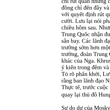
chí rút quân nhưng 
đồng chí đến đây và
với quyết định rút 
cười. Lưu lại nói p
chiều hôm sau. Nhưn
Trung Quốc nhận đượ
sân bay. Các lãnh đ
trường sớm hơn một 
trường, đoàn Trung
khác của Nga. Khrus
ý kiến trong đêm và
Tỏ rõ phấn khởi, L
rằng ban lãnh đạo N
Thực tế, trước cuộc
quay lại thủ đô Hu
Sự do dự của Moskv