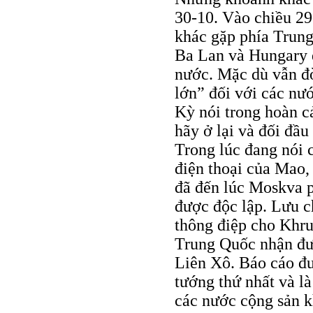
30-10. Vào chiều 29
khác gặp phía Trung
Ba Lan và Hungary 
nước. Mặc dù vẫn đò
lớn” đối với các nư
Kỳ nói trong hoàn cả
hãy ở lại và đối đầ
Trong lúc đang nói
điện thoại của Mao,
đã đến lúc Moskva p
được độc lập. Lưu c
thông điệp cho Khr
Trung Quốc nhận đượ
Liên Xô. Báo cáo đư
tướng thứ nhất và l
các nước cộng sản 