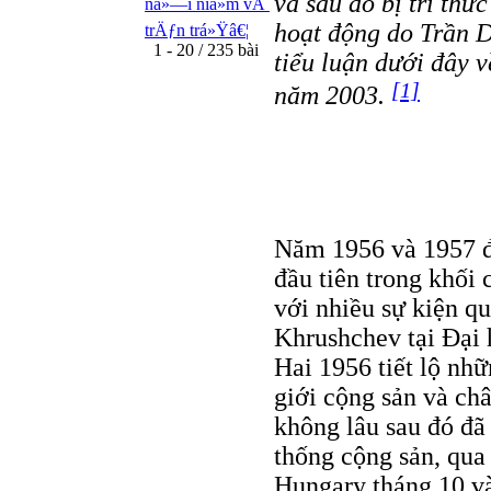
và sau đó bị trí th
ná»—i niá»m vÃ
hoạt động do Trần 
trÄƒn trá»Ÿâ€¦
1 - 20 / 235 bài
tiểu luận dưới đây v
[1]
năm 2003.
Năm 1956 và 1957 đ
đầu tiên trong khối 
với nhiều sự kiện q
Khrushchev tại Đại
Hai 1956 tiết lộ nhữ
giới cộng sản và ch
không lâu sau đó đã
thống cộng sản, qua
Hungary tháng 10 và