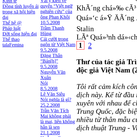
Vài ý kiến về
Kinh tế
quyển “Việt ngữ
Đồng tính luyến ái
KhÃ´ng chá»‰ cÃ³ 
nghiên cứu” của
trong xã hội hiện
Quá»‘c á»Ÿ ÄÃ´ng Ã
ông Phan Khôi
đại
10.5.2008
Thế hệ @
Stalin
Trầm Thanh
Pháp luật
Hùng
Đời sống hiện đại
LÃª Quá»³nh dá»‹c
Cái cười trong
Thể thao
1
2
ngôn từ Việt Nam
talaFemina
9.5.2008
Đặng Thân
Thư của tác giả T
“Bán[h]”
9.5.2008
độc giả Việt Nam (
Nguyễn Văn
Xuân
Nói
Tôi rất cảm kích c
8.5.2008
dịch này. Kể từ đầu
Lê Văn Siêu
Nói nghĩa là gì?
xuyên với nhau để ch
25.2.2008
Trung Quốc, đặc biệt
Trần Văn Tích
Mai không phải
nhiều từ thân mẫu củ
là mai, liên không
dịch thuật Trung - Vi
hẳn là sen
21.1.2008