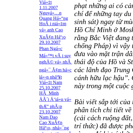
Viá»‡t
phạt những ai có cảm
1.11.2007
chí để những tay du
Nguyá»…n
Quang Há»“ng
sinh sát) ngay từ m
HoÃ i niá»‡m
Hồ Chí Minh ở Mosk
vá» anh Cao
rằng Bắc Việt đang 
XuÃ¢n Háº¡o
29.10.2007
chống Pháp) vì vậy 
Phan Ngá»c
đưa vào mặt trận dân
Má»™t vÃ i suy
thái độ của Hồ và St
nghÄ© vá» nhÃ
các lãnh đạo Trung 
ngá»¯ Ã¢m há»c
cánh hữu lạc hậu”. C
lá»›n nháº¥t
Viá»‡t Nam
này trong một cuộc
25.10.2007
HÃ Minh
ÄÃ´i Ä‘iá»u vá»
Bài viết sắp tới của
thÆ° phÃ¡p
phân tích chi tiết v
23.10.2007
(cải cách ruộng đất,
Nam Dao
Cao XuÃ¢n
trí thức) đã được ph
Háº¡o, nhá»¯ng