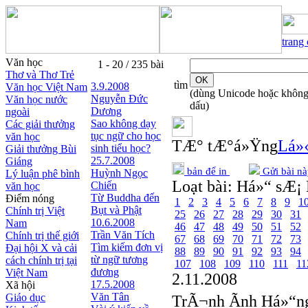
trang
Văn học
1 - 20 / 235 bài
Thơ và Thơ Trẻ
tìm
3.9.2008
Văn học Việt Nam
(dùng Unicode hoặc khôn
Nguyễn Ðức
Văn học nước
dấu)
Dương
ngoài
Sao không dạy
Các giải thưởng
tục ngữ cho học
văn học
TÆ° tÆ°á»Ÿng
Lá»‹
sinh tiểu học?
Giải thưởng Bùi
25.7.2008
Giáng
bản để in
Gửi bài nà
Huỳnh Ngọc
Lý luận phê bình
Loạt bài:
Há»“ sÆ¡ 
Chiến
văn học
Từ Buddha đến
Điểm nóng
1
2
3
4
5
6
7
8
9
1
Bụt và Phật
Chính trị Việt
25
26
27
28
29
30
31
10.6.2008
Nam
46
47
48
49
50
51
52
Trần Văn Tích
Chính trị thế giới
67
68
69
70
71
72
73
Tìm kiếm đơn vị
Đại hội X và cải
88
89
90
91
92
93
94
từ ngữ tương
cách chính trị tại
107
108
109
110
111
11
đương
Việt Nam
2.11.2008
17.5.2008
Xã hội
Văn Tân
Giáo dục
TrÃ¬nh Ãnh Há»“n