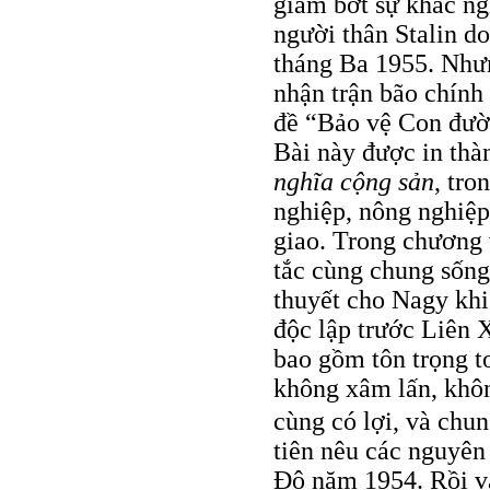
giảm bớt sự khắc ng
người thân Stalin d
tháng Ba 1955. Như
nhận trận bão chính 
đề “Bảo vệ Con đườ
Bài này được in th
nghĩa cộng sản
, tro
nghiệp, nông nghiệp,
giao. Trong chương
tắc cùng chung sống
thuyết cho Nagy kh
độc lập trước Liên
bao gồm tôn trọng t
không xâm lấn, khôn
cùng có lợi, và chu
tiên nêu các nguyên
Độ năm 1954. Rồi v