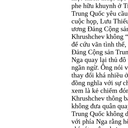
phe hữu khuynh ở T
Trung Quốc yêu cầu
cuộc họp, Lưu Thiế
ương Đảng Cộng sản
Khrushchev không “
để cứu vãn tình thế
Đảng Cộng sản Trun
Nga quay lại thủ đ
ngần ngừ. Ông nói v
thay đổi khá nhiều ở
đồng nghĩa với sự c
xem là kẻ chiếm đón
Khrushchev thông bá
không đưa quân quay
Trung Quốc không d
với phía Nga rằng h