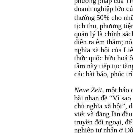
phương pháp của Tr
doanh nghiệp lớn củ
thường 50% cho nh
tịch thu, phương tiệ
quản lý là chính s
diễn ra êm thắm; nó
nghĩa xã hội của L
thức quốc hữu hoá 
tâm này tiếp tục tă
các bài báo, phúc tr
Neue Zeit,
một báo 
bài nhan đề “Vì sao
chủ nghĩa xã hội”,
viết và đăng lần đầu
truyền đối ngoại, để
nghiệp tư nhân ở Đô