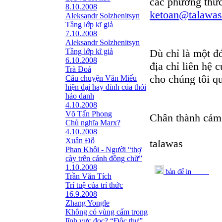
các phương thức 
8.10.2008
ketoan@talawas
Aleksandr Solzhenitsyn
Tầng lớp kĩ giả
7.10.2008
Aleksandr Solzhenitsyn
Tầng lớp kĩ giả
Dù chỉ là một đ
6.10.2008
địa chỉ liên hệ 
Trà Đoá
cho chúng tôi qu
Câu chuyện Văn Miếu
hiện đại hay đỉnh của thói
háo danh
4.10.2008
Võ Tấn Phong
Chân thành cảm 
Chủ nghĩa Marx?
4.10.2008
Xuân Đỗ
talawas
Phan Khôi - Người “thợ
cày trên cánh đồng chữ”
1.10.2008
bản để in
Trần Văn Tích
Trí tuệ của trí thức
16.9.2008
Zhang Yongle
Không có vùng cấm trong
lĩnh vực đọc? “Ðộc thư”