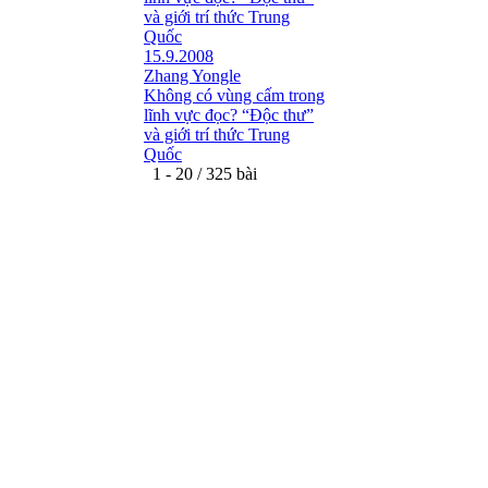
và giới trí thức Trung
Quốc
15.9.2008
Zhang Yongle
Không có vùng cấm trong
lĩnh vực đọc? “Ðộc thư”
và giới trí thức Trung
Quốc
1 - 20 / 325 bài