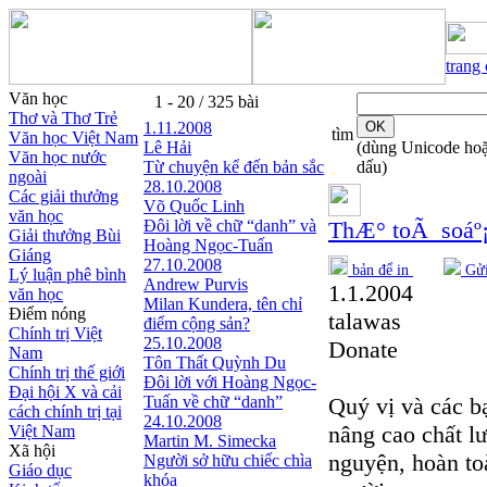
trang
Văn học
1 - 20 / 325 bài
Thơ và Thơ Trẻ
1.11.2008
tìm
Văn học Việt Nam
Lê Hải
(dùng Unicode ho
Văn học nước
Từ chuyện kể đến bản sắc
dấu)
ngoài
28.10.2008
Các giải thưởng
Võ Quốc Linh
văn học
Đôi lời về chữ “danh” và
ThÆ° toÃ soáº
Giải thưởng Bùi
Hoàng Ngọc-Tuấn
Giáng
27.10.2008
bản để in
Gửi
Lý luận phê bình
Andrew Purvis
1.1.2004
văn học
Milan Kundera, tên chỉ
Điểm nóng
talawas
điểm cộng sản?
Chính trị Việt
25.10.2008
Donate
Nam
Tôn Thất Quỳnh Du
Chính trị thế giới
Đôi lời với Hoàng Ngọc-
Đại hội X và cải
Tuấn về chữ “danh”
Quý vị và các bạ
cách chính trị tại
24.10.2008
nâng cao chất l
Việt Nam
Martin M. Simecka
Xã hội
nguyện, hoàn to
Người sở hữu chiếc chìa
Giáo dục
khóa