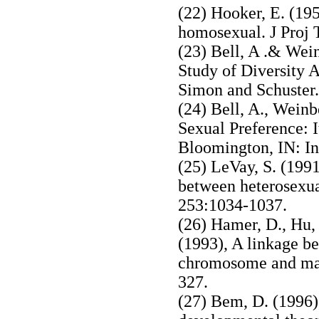
(22) Hooker, E. (19
homosexual. J Proj 
(23) Bell, A .& Wei
Study of Diversit
Simon and Schuster.
(24) Bell, A., Wein
Sexual Preference:
Bloomington, IN: In
(25) LeVay, S. (1991
between heterosexu
253:1034-1037.
(26) Hamer, D., Hu, 
(1993), A linkage 
chromosome and male
327.
(27) Bem, D. (1996)