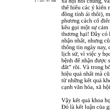
xã hội nói chung, v
1 - 20 / 97 bài
thể hiểu các ý kiến 
đồng tính ái thôi),
phương cách cổ điển
kêu gọi một sự cảm 
thương hại! Đây có 
nhận nhất, nhưng cũn
thông tin ngày nay,
lịch sử, vì việc y h
bệnh để nhận được s
đất” rồi. Và trong b
hiệu quả nhất mà cũn
từ những kết quả kh
cạnh văn hóa, xã hộ
Vậy kết quả khoa họ
Đó là kết luận của g