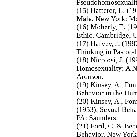
Pseudohomosexualit
(15) Hatterer, L. (
Male. New York: Mc
(16) Moberly, E. (1
Ethic. Cambridge, 
(17) Harvey, J. (19
Thinking in Pastoral
(18) Nicolosi, J. (1
Homosexuality: A N
Aronson.
(19) Kinsey, A., Po
Behavior in the Hum
(20) Kinsey, A., Po
(1953), Sexual Beha
PA: Saunders.
(21) Ford, C. & Beac
Behavior. New York