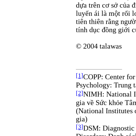
dựa trên cơ sở của đ
luyến ái là một rối 
tiên thiên rằng ngư
tính dục đồng giới c
© 2004 talawas
[1]
COPP: Center for
Psychology: Trung 
[2]
NIMH: National I
gia về Sức khỏe Tâm
(National Institutes
gia)
[3]
DSM: Diagnostic 