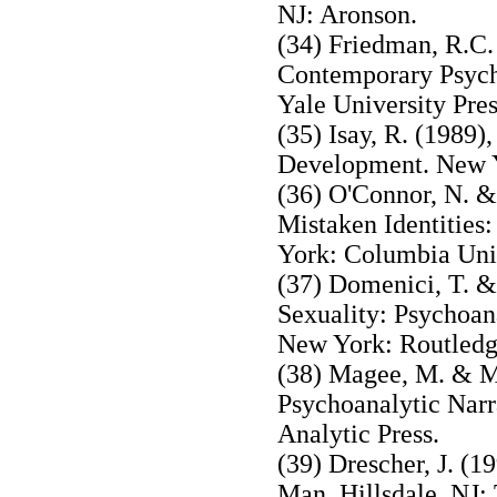
NJ: Aronson.
(34) Friedman, R.C.
Contemporary Psych
Yale University Pres
(35) Isay, R. (1989
Development. New Yo
(36) O'Connor, N. &
Mistaken Identities
York: Columbia Univ
(37) Domenici, T. & 
Sexuality: Psychoana
New York: Routledg
(38) Magee, M. & Mi
Psychoanalytic Narr
Analytic Press.
(39) Drescher, J. (
Man. Hillsdale, NJ: 