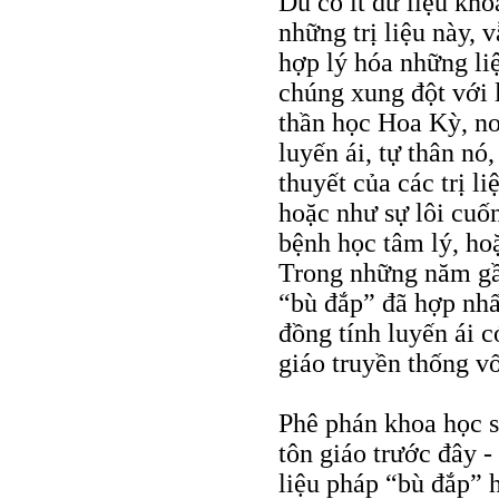
Dù có ít dữ liệu kho
những trị liệu này, 
hợp lý hóa những li
chúng xung đột với 
thần học Hoa Kỳ, nơ
luyến ái, tự thân nó
thuyết của các trị l
hoặc như sự lôi cuốn
bệnh học tâm lý, hoặ
Trong những năm gần
“bù đắp” đã hợp nhấ
đồng tính luyến ái c
giáo truyền thống vố
Phê phán khoa học s
tôn giáo trước đây -
liệu pháp “bù đắp” 