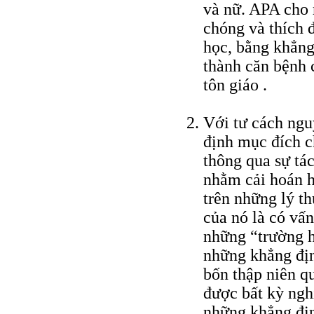
và nữ. APA cho 
chóng và thích 
học, bằng khẳng 
thành căn bệnh c
tôn giáo .
Với tư cách ngu
định mục đích c
thông qua sự tá
nhằm cải hoán h
trên những lý th
của nó là có vấn
những “trường h
những khẳng địn
bốn thập niên qu
được bất kỳ ng
những khẳng địn