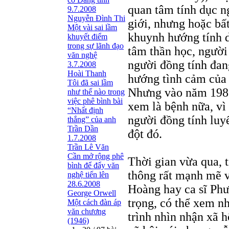
quan tâm tính dục 
9.7.2008
Nguyễn Đình Thi
giới, nhưng hoặc bấ
Một vài sai lầm
khuynh hướng tính d
khuyết điểm
trong sự lãnh đạo
tâm thần học, người 
văn nghệ
người đồng tính đan
3.7.2008
Hoài Thanh
hướng tình cảm của 
Tôi đã sai lầm
Nhưng vào năm 1987,
như thế nào trong
việc phê bình bài
xem là bệnh nữa, vì
“Nhất định
người đồng tính luyế
thắng” của anh
Trần Dần
đột đó.
1.7.2008
Trần Lê Văn
Cần mở rộng phê
Thời gian vừa qua, 
bình để đẩy văn
thông rất mạnh mẽ v
nghệ tiến lên
28.6.2008
Hoàng hay ca sĩ Phư
George Orwell
trọng, có thể xem nh
Một cách đàn áp
văn chương
trình nhìn nhận xã 
(1946)