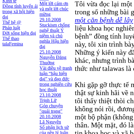
Kinh tế
Tôi vừa đọc lại một 
Một lời cám ơn
Đồng tính luyến ái
và một lời chúc
trong số những bài 
trong xã hội hiện
mừng
đại
một căn bệnh dễ lây
29.10.2008
Thế hệ @
Stuckism chống
liệu khoa học nghiê
Pháp luật
nghệ thuật Ý
Đời sống hiện đại
bệnh” đồng tính luy
niệm và chủ
Thể thao
nghĩa Hậu hiện
này, tôi xin trình b
talaFemina
đại
Những ý kiến này đã
25.10.2008
Nguyễn Đăng
khác, nhưng trình bà
Thuờng
thức như talawas là
Vài điều về tranh
luận “hậu hiện
đại” và đạo đức
Khi gặp gỡ thực tế 
trong nghiên cứu
học thuật
thật sự kinh hãi về
23.10.2008
tôi thấy thiệt thòi 
Trịnh Lữ
Góp chuyện
không nói rồi, đươn
"quái trạng"
một bộ phận (không
20.10.2008
Lã Nguyên
thân. Một mặt, đó l
Số phận lịch sử
tin khoa học và xã h
của nền lý luận