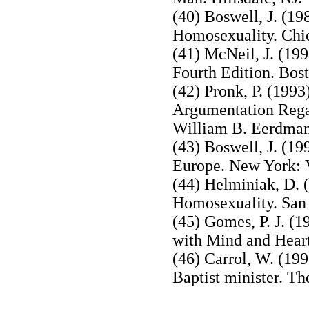
(40) Boswell, J. (19
Homosexuality. Chic
(41) McNeil, J. (19
Fourth Edition. Bos
(42) Pronk, P. (1993
Argumentation Rega
William B. Eerdman
(43) Boswell, J. (1
Europe. New York: V
(44) Helminiak, D. 
Homosexuality. San 
(45) Gomes, P. J. (
with Mind and Hear
(46) Carrol, W. (19
Baptist minister. The