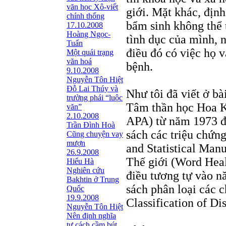
văn học Xô-viết
giới. Mặt khác, định
chính thống
bẩm sinh không thể 
17.10.2008
Hoàng Ngọc-
tình dục của mình, 
Tuấn
điều đó có việc họ 
Một quái trạng
văn hoá
bệnh.
9.10.2008
Nguyễn Tôn Hiệt
Đỗ Lai Thúy và
Như tôi đã viết ở bà
trường phái “luộc
Tâm thần học Hoa K
văn”
2.10.2008
APA) từ năm 1973 đã
Trần Đình Hoà
sách các triệu chứng
Cũng chuyện vay
mượn
and Statistical Manu
26.9.2008
Thế giới (Word Hea
Hiểu Hà
Nghiên cứu
điều tương tự vào n
Bakhtin ở Trung
sách phân loại các c
Quốc
19.9.2008
Classification of Di
Nguyễn Tôn Hiệt
Nên định nghĩa
tư cách cầm bút