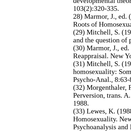
developmental theor
103(2):320-335.
28) Marmor, J., ed. 
Roots of Homosexua
(29) Mitchell, S. (
and the question of 
(30) Marmor, J., ed
Reappraisal. New Yo
(31) Mitchell, S. (1
homosexuality: Some
Psycho-Anal., 8:63-
(32) Morgenthaler, 
Perversion, trans. A
1988.
(33) Lewes, K. (198
Homosexuality. New
Psychoanalysis and 