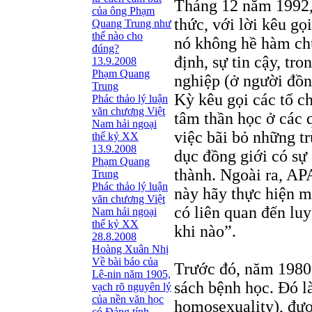
Tháng 12 năm 1992,
của ông Phạm
thức, với lời kêu gọ
Quang Trung như
thế nào cho
nó không hề hàm chứ
đúng?
định, sự tin cậy, tr
13.9.2008
Phạm Quang
nghiệp (ở người đồn
Trung
Kỳ kêu gọi các tổ ch
Phác thảo lý luận
văn chương Việt
tâm thần học ở các 
Nam hải ngoại
việc bãi bỏ những tr
thế kỷ XX
13.9.2008
dục đồng giới có sự
Phạm Quang
thành. Ngoài ra, AP
Trung
Phác thảo lý luận
này hãy thực hiện m
văn chương Việt
có liên quan đến luy
Nam hải ngoại
thế kỷ XX
khi nào”.
28.8.2008
Hoàng Xuân Nhị
Về bài báo của
Trước đó, năm 1980
Lê-nin năm 1905,
sách bệnh học. Đó là
vạch rõ nguyên lý
của nền văn học
homosexuality), đượ
có Đảng tính