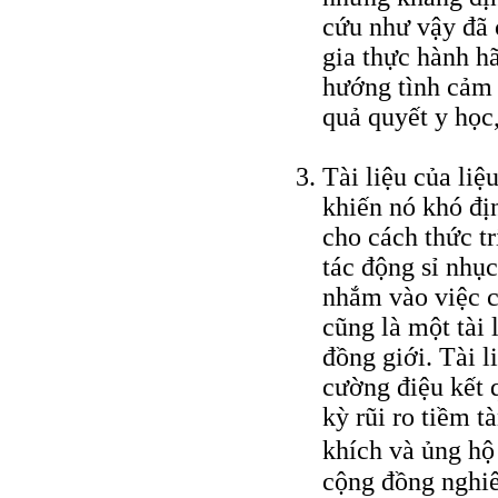
cứu như vậy đã 
gia thực hành h
hướng tình cảm 
quả quyết y học,
Tài liệu của li
khiến nó khó đị
cho cách thức t
tác động sỉ nhụ
nhắm vào việc ch
cũng là một tài 
đồng giới. Tài 
cường điệu kết q
kỳ rũi ro tiềm 
khích và ủng h
cộng đồng nghiê