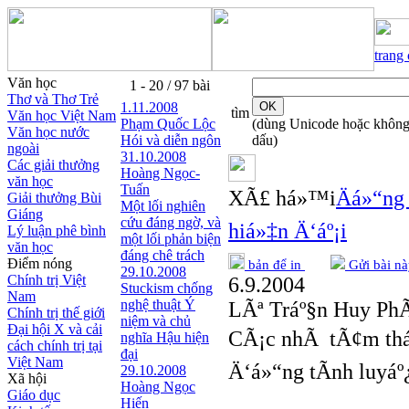
trang
Văn học
1 - 20 / 97 bài
Thơ và Thơ Trẻ
1.11.2008
tìm
Văn học Việt Nam
Phạm Quốc Lộc
(dùng Unicode hoặc khôn
Văn học nước
Hói và diễn ngôn
dấu)
ngoài
31.10.2008
Các giải thưởng
Hoàng Ngọc-
văn học
Tuấn
XÃ£ há»™i
Äá»“ng
Giải thưởng Bùi
Một lối nghiên
Giáng
cứu đáng ngờ, và
hiá»‡n Ä‘áº¡i
Lý luận phê bình
một lối phản biện
văn học
đáng chê trách
Điểm nóng
bản để in
Gửi bài nà
29.10.2008
Chính trị Việt
6.9.2004
Stuckism chống
Nam
nghệ thuật Ý
LÃª Tráº§n Huy Ph
Chính trị thế giới
niệm và chủ
Đại hội X và cải
CÃ¡c nhÃ tÃ¢m tháº
nghĩa Hậu hiện
cách chính trị tại
đại
Việt Nam
Ä‘á»“ng tÃ­nh luyáº
29.10.2008
Xã hội
Hoàng Ngọc
Giáo dục
Hiến