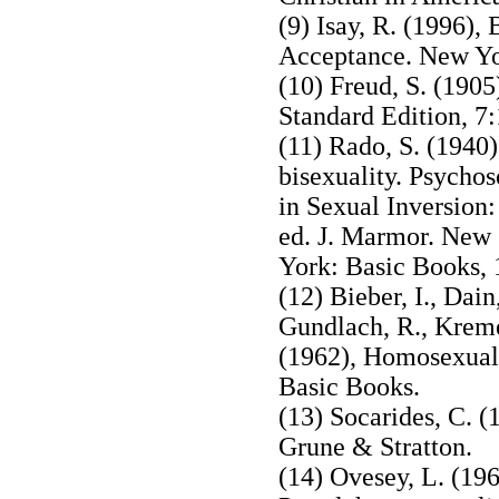
(9) Isay, R. (1996)
Acceptance. New Yo
(10) Freud, S. (1905
Standard Edition, 7
(11) Rado, S. (1940)
bisexuality. Psycho
in Sexual Inversion
ed. J. Marmor. New
York: Basic Books, 
(12) Bieber, I., Dain
Gundlach, R., Kremer
(1962), Homosexuali
Basic Books.
(13) Socarides, C. 
Grune & Stratton.
(14) Ovesey, L. (19