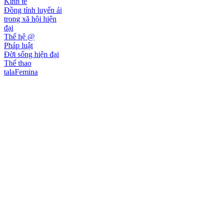
Kinh tế
Đồng tính luyến ái
trong xã hội hiện
đại
Thế hệ @
Pháp luật
Đời sống hiện đại
Thể thao
talaFemina