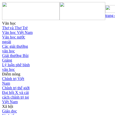
trang
Văn học
Thơ và Thơ Trẻ
Văn học Việt Nam
Văn học nước
ngoài
Các giải thưởng
văn học
Giải thưởng Bùi
Giáng
Lý luận phê bình
văn học
Điểm nóng
Chính trị Việt
Nam
Chính trị thế giới
Đại hội X và cải
cách chính trị tại
Việt Nam
Xã hội
Giáo dục