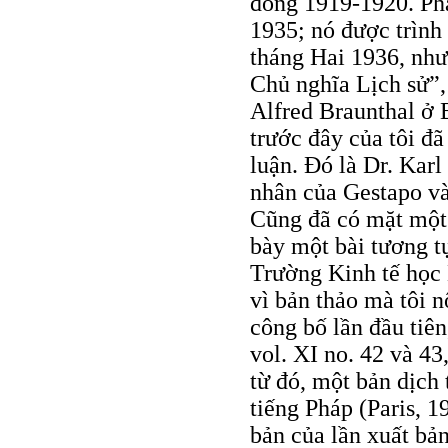
đông 1919-1920. Ph
1935; nó được trình
tháng Hai 1936, như
Chủ nghĩa Lịch sử”, 
Alfred Braunthal ở B
trước đây của tôi đ
luận. Đó là Dr. Karl
nhân của Gestapo và
Cũng đã có mặt một s
bày một bài tương t
Trường Kinh tế học
vì bản thảo mà tôi n
công bố lần đầu tiê
vol. XI no. 42 và 43
từ đó, một bản dịch
tiếng Pháp (Paris, 
bản của lần xuất bản