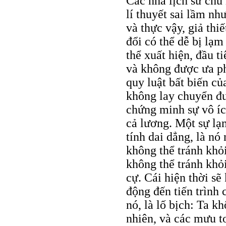
Các nhà lịch sử chủ
lí thuyết sai lầm nh
và thực vậy, giả thi
đổi có thể dễ bị lạ
thể xuất hiện, đầu t
và không được ưa ph
quy luật bất biến củ
không lay chuyển đư
chứng minh sự vô íc
cả lương. Một sự lạm
tính dai dẳng, là n
không thể tránh khỏi
không thể tránh khỏ
cự. Cái hiện thời sẽ
động đến tiến trình 
nó, là lố bịch: Ta kh
nhiên, và các mưu t