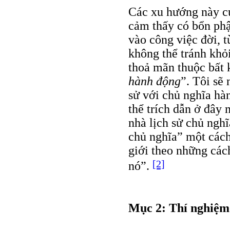
Các xu hướng này củ
cảm thấy có bổn phận
vào công việc đời, t
không thể tránh khỏ
thoả mãn thuộc bất k
hành động
”. Tôi sẽ
sử với chủ nghĩa hà
thể trích dẫn ở đây 
nhà lịch sử chủ nghĩ
chủ nghĩa” một cách 
giới theo những các
[2]
nó”.
Mục 2: Thí nghiệm