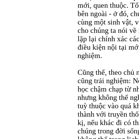
mới, quen thuộc. Tổ
bên ngoài - ở đó, ch
cùng một sinh vật, v
cho chúng ta nói về 
lặp lại chính xác cá
điều kiện nội tại mớ
nghiệm.
Cũng thế, theo chủ n
cũng trải nghiệm: N
học chậm chạp từ nh
nhưng không thể ngh
tuỳ thuộc vào quá k
thành với truyền thố
kị, nếu khác đi có t
chúng trong đời sống 