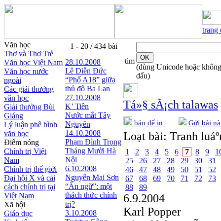
trang
Văn học
1 - 20 / 434 bài
Thơ và Thơ Trẻ
tìm
28.10.2008
Văn học Việt Nam
(dùng Unicode hoặc khôn
Lê Diễn Đức
Văn học nước
dấu)
“Phố A18” giữa
ngoài
thủ đô Ba Lan
Các giải thưởng
27.10.2008
văn học
Tá»§ sÃ¡ch talawas
K’ Tiên
Giải thưởng Bùi
Nước mắt Tây
Giáng
bản để in
Gửi bài nà
Nguyên
Lý luận phê bình
14.10.2008
văn học
Loạt bài:
Tranh luáº
Phạm Đình Trọng
Điểm nóng
Tháng Mười Hà
Chính trị Việt
1
2
3
4
5
6
7
8
9
1
Nội
Nam
25
26
27
28
29
30
31
6.10.2008
Chính trị thế giới
46
47
48
49
50
51
52
Nguyễn Mai Sơn
Đại hội X và cải
67
68
69
70
71
72
73
“Ẩn ngữ”: một
cách chính trị tại
88
89
thách thức chính
Việt Nam
6.9.2004
trị?
Xã hội
Karl Popper
3.10.2008
Giáo dục