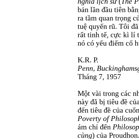
nghĩa lịch sử
(
The P
bản lần đầu tiên bằn
ra tầm quan trọng củ
tuệ quyến rũ. Tôi đã
rất tinh tế, cực kì l
nó có yếu điểm cố h
K.R. P.
Penn, Buckinghamsg
Tháng 7, 1957
Một vài trong các n
này đã bị tiêu đề củ
đến tiêu đề của cuố
Poverty of Philosop
ám chỉ đến
Philosop
cùng
) của Proudhon