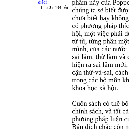
phẩm này của Popper
điếc!
1 - 20 / 434 bài
chúng ta sẽ biết đư
chưa biết hay không
có phương pháp thíc
hội, một việc phải đ
từ từ, từng phần một
mình, của các nước 
sai lầm, thử làm và 
hiện ra sai lầm mới,
cận thử-và-sai, cách
trong các bộ môn kh
khoa học xã hội.
Cuốn sách có thể bổ
chính sách, và tất 
phương pháp luận củ
Bản dịch chắc còn n