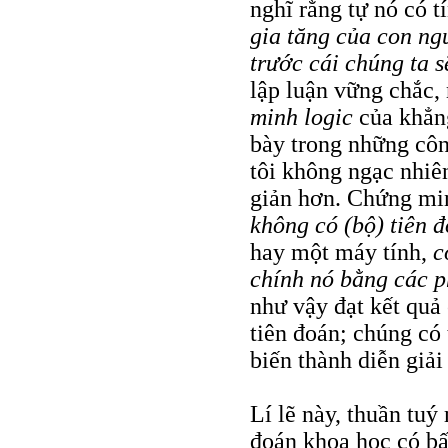
nghĩ rằng tự nó có t
gia tăng của con ng
trước cái chúng ta s
lập luận vững chắc,
minh logic
của khẳng
bày trong những côn
tôi không ngạc nhiê
giản hơn. Chứng min
không có (bộ) tiên 
hay một máy tính,
c
chính nó bằng các 
như vậy đạt kết quả
tiên đoán; chúng có 
biến thành diễn giải 
Lí lẽ này, thuần tuý
đoán khoa học có bấ