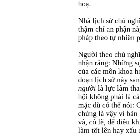
hoạ.
Nhà lịch sử chủ nghĩa
thậm chí an phận nà
pháp theo tự nhiên 
Người theo chủ nghĩ
nhận rằng: Những sự
của các môn khoa họ
đoạn lịch sử này sa
người
là lực làm th
hội không phải là cá
mặc dù có thể nói: 
chúng là vậy vì bản 
và, có lẽ, để điều k
làm tốt lên hay xấu 