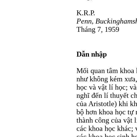
K.R.P.
Penn, Buckinghamsh
Tháng 7, 1959
Dẫn nhập
Mối quan tâm khoa h
như không kém xưa, 
học và vật lí học; v
nghĩ đến lí thuyết c
của Aristotle) khi k
bộ hơn khoa học tự 
thành công của vật l
các khoa học khác; v
các khoa học sinh h