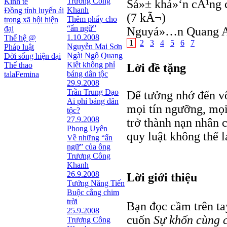
Trương Công
Kinh tế
Sá»± khá»‘n cÃ¹ng 
Khanh
Đồng tính luyến ái
(7 kÃ¬)
Thêm phẩy cho
trong xã hội hiện
“ẩn ngữ”
đại
Nguyá»…n Quang A
1.10.2008
Thế hệ @
1
2
3
4
5
6
7
Nguyễn Mai Sơn
Pháp luật
Ngài Ngô Quang
Đời sống hiện đại
Kiệt không phỉ
Thể thao
Lời đề tặng
báng dân tộc
talaFemina
29.9.2008
Trần Trung Đạo
Để tưởng nhớ đến vô
Ai phỉ báng dân
mọi tín ngưỡng, mọi
tộc?
27.9.2008
trở thành nạn nhân c
Phong Uyên
quy luật không thể 
Về những “ẩn
ngữ” của ông
Trương Công
Khanh
26.9.2008
Lời giới thiệu
Tưởng Năng Tiến
Buộc cẳng chim
trời
Bạn đọc cầm trên ta
25.9.2008
cuốn
Sự khốn cùng c
Trương Công