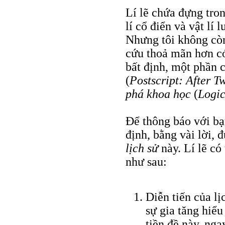
Lí lẽ chứa đựng tron
lí cổ điển và vật lí
Nhưng tôi không còn
cứu thoả mãn hơn có
bất định, một phần 
(
Postscript: After T
phá khoa học
(
Logic
Để thông báo với bạ
định, bằng vài lời, 
lịch sử
này. Lí lẽ có
như sau:
Diễn tiến của l
sự gia tăng hiểu
tiền đề này, nga