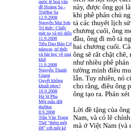
quốc tế hoá vấn
này, được ông gọi là
đề Hoàng Sa -
Trường Sa
khi phê phán chủ ng
12.9.2008
tả các thuyết lịch sử
Nguyễn Mai Sơn
Trí thức: Chiếc
chương cuối, ông mớ
mặt nạ và trò diễn
đầu, ông đi mô tả n
11.9.2008
Tiêu Dao Bảo Cự
hai chương cuối. Cá
talawas, trí thức
ông sẽ rất chặt chẽ,
và bài học về quá
khứ
như nhiều phê phán 
11.9.2008
tường minh điều muố
Nguyễn Thanh
Giang
lẫn. Tuy nhiên, nó 
Quyết không
cho rằng, điều ông 
khuất phục!
10.9.2008
ông tạo ra. Phán xét
Hà Sĩ Phu
Một mẩu đời
thường
Lời đề tặng của ông
8.9.2008
Nam, và có lẽ chính 
Trần Văn Trạng
Thử “thêm một
mà ở Việt Nam (và c
lời” với một kẻ