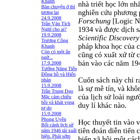
Khanh
nhà triết học lớn nh
Bàn chuyện ở thì
nghiên cứu phương 
tương lai
24.9.2008
Forschung
[Logic N
Trần Văn Tích
1934 và được dịch s
Nghĩ cho ai?
19.9.2008
Scientific Discovery
Trương Công
pháp khoa học của c
Khanh
Còn có một ẩn
cũng có xuất xứ từ 
ngữ...
bản vào các năm 19
17.9.2008
Tưởng Năng Tiến
Đồng hồ và Hiến
Cuốn sách này chỉ r
pháp
15.9.2008
là sự mê tín, và khô
Trần Trung Đạo
của lịch sử loài ng
Mặc cảm chiêu
hồi và khát vọng
duy lí khác nào.
tự do
15.9.2008
Phong Uyên
Học thuyết tin vào v
Bối cảnh lịch sử
tiên đoán diễn tiến c
năm 1946 tái xuất
hiện. Phải sớm
biến xã hội một các