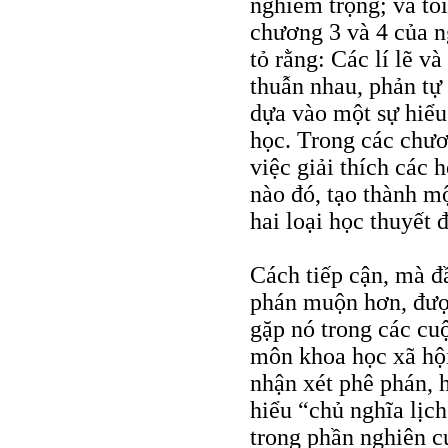
nghiêm trọng; và tô
chương 3 và 4 của n
tỏ rằng: Các lí lẽ v
thuẫn nhau, phản tự 
dựa vào một sự hiểu
học. Trong các chươn
việc giải thích các 
nào đó, tạo thành mộ
hai loại học thuyết 
Cách tiếp cận, mà đầ
phán muộn hơn, được
gặp nó trong các cu
môn khoa học xã hộ
nhận xét phê phán, h
hiểu “chủ nghĩa lịch
trong phần nghiên cứ