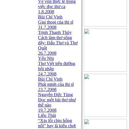
Về vốn thực tế trong
việc đọc thơ ca
1.8.2008
Bùi Chí Vinh
Giai thoại của thi sĩ
31.7.2008
Trịnh Thanh Thủy
Cách làm thơ sống
dậy: Đấu Thơ và Thơ
Quật
26.7.2008
Yến Nhi
Thơ Việt trên đường
hội nhập
24.7.2008
Bùi Chí Vinh
Phát minh của thi sĩ
23.7.2008
Nguyễn Đức Tùng
Ðọc một bài thơ như
thế nào
19.7.2008
Liêu Thái
“Xin lỗi chịu hổng
nổi” hay là kiểu chơi