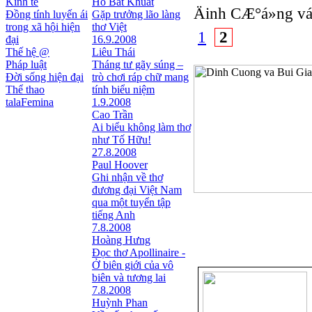
Kinh tế
Hồ Bất Khuất
Äinh CÆ°á»ng v
Đồng tính luyến ái
Gặp trưởng lão làng
trong xã hội hiện
thơ Việt
1
2
đại
16.9.2008
Thế hệ @
Liêu Thái
Pháp luật
Tháng tư gãy súng –
Đời sống hiện đại
trò chơi ráp chữ mang
Thể thao
tính biểu niệm
talaFemina
1.9.2008
Cao Trần
Ai biểu không làm thơ
như Tố Hữu!
27.8.2008
Paul Hoover
Ghi nhận về thơ
đương đại Việt Nam
qua một tuyển tập
tiếng Anh
7.8.2008
Hoàng Hưng
Đọc thơ Apollinaire -
Ở biên giới của vô
biên và tương lai
7.8.2008
Huỳnh Phan