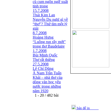
cù cum ngôn ngữ xuất
tinh trong
15.7.2008
Thái Kim Lan
Nguyễn Du nghĩ gì về
“thơ"? Thử tìm một lý
giải
8.7.2008
Hoàng Hưng
“Luồng run rẩy mới”
trong thơ Baudelaire
1.7.2008
Bùi Minh Quốc
Thơ rất thiêng
27.5.2008
Lê Chí Dũng
Á Nam Trần Tuấn
Khải – nhà thơ của
dòng văn học yêu
nước trong những
năm 1920
1 - 20 / 482 bài
bản để in