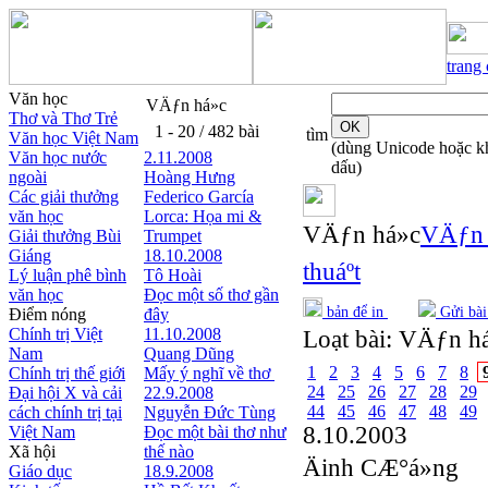
trang
Văn học
VÄƒn há»c
Thơ và Thơ Trẻ
1 - 20 / 482 bài
tìm
Văn học Việt Nam
(dùng Unicode hoặc 
Văn học nước
2.11.2008
dấu)
ngoài
Hoàng Hưng
Các giải thưởng
Federico García
văn học
Lorca: Họa mi &
VÄƒn há»c
VÄƒn 
Giải thưởng Bùi
Trumpet
Giáng
18.10.2008
thuáº­t
Lý luận phê bình
Tô Hoài
văn học
Đọc một số thơ gần
bản để in
Gửi bài
Điểm nóng
đây
Chính trị Việt
11.10.2008
Loạt bài:
VÄƒn há»
Nam
Quang Dũng
1
2
3
4
5
6
7
8
Chính trị thế giới
Mấy ý nghĩ về thơ
24
25
26
27
28
29
Đại hội X và cải
22.9.2008
44
45
46
47
48
49
cách chính trị tại
Nguyễn Đức Tùng
8.10.2003
Việt Nam
Đọc một bài thơ như
Xã hội
thế nào
Äinh CÆ°á»ng
Giáo dục
18.9.2008