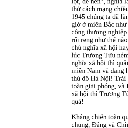
lột, đè nén”, nghĩa 
thử cách mạng chiều
1945 chúng ta đã là
giờ ở miền Bắc như 
công thương nghiệp 
rối reng như thế nà
chủ nghĩa xã hội ha
lúc Trương Tửu ném 
nghĩa xã hội thì quâ
miền Nam và đang h
thủ đô Hà Nội! Trái
toàn giải phóng, và 
xã hội thì Trương Tử
quá!
Kháng chiến toàn q
chung, Ðảng và Chín