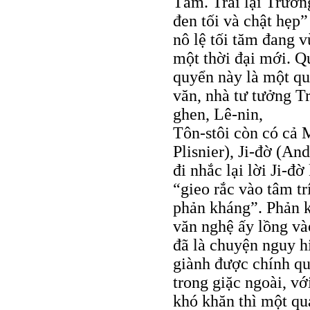
Tám. Trái lại Trươn
đen tối và chật hẹp
nô lệ tối tăm đang 
một thời đại mới. 
quyển này là một qu
văn, nhà tư tưởng T
ghen, Lê-nin,
Tôn-stôi còn có cả M
Plisnier), Ji-đờ (A
đi nhắc lại lời Ji-đ
“gieo rắc vào tâm t
phản kháng”. Phản 
văn nghệ ấy lồng và
đã là chuyện nguy 
giành được chính qu
trong giặc ngoài, vớ
khó khăn thì một qu