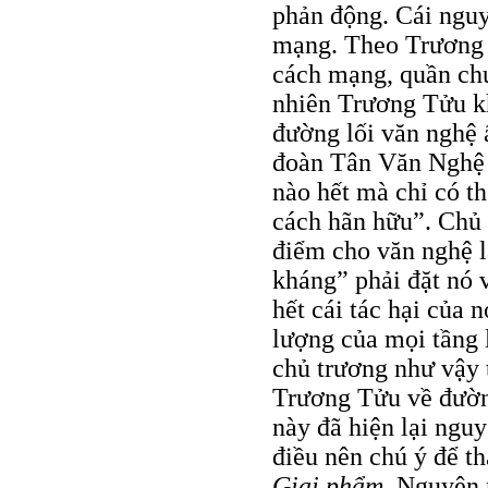
phản động. Cái nguy
mạng. Theo Trương T
cách mạng, quần chú
nhiên Trương Tửu kh
đường lối văn nghệ 
đoàn Tân Văn Nghệ 
nào hết mà chỉ có th
cách hãn hữu”. Chủ 
điểm cho văn nghệ l
kháng” phải đặt nó 
hết cái tác hại của 
lượng của mọi tầng 
chủ trương như vậy 
Trương Tửu về đường
này đã hiện lại ngu
điều nên chú ý để t
Giai phẩm
. Nguyên 