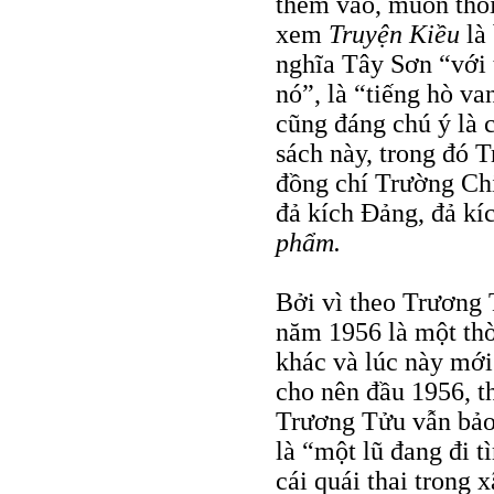
thêm vào, muốn thổi
xem
Truyện Kiều
là 
nghĩa Tây Sơn “với t
nó”, là “tiếng hò v
cũng đáng chú ý là 
sách này, trong đó 
đồng chí Trường Ch
đả kích Ðảng, đả kí
phẩm.
Bởi vì theo Trương 
năm 1956 là một thờ
khác và lúc này mới
cho nên đầu 1956, t
Trương Tửu vẫn bả
là “một lũ đang đi t
cái quái thai trong 