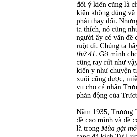
đổi ý kiến cũng là 
kiến không đúng về 
phải thay đổi. Nhưn
ta thích, nó cũng nh
người ấy có vấn đề c
ruột đi. Chúng ta h
thứ 41.
Gỡ mình cho 
cũng ray rứt như vậ
kiến y như chuyện t
xuôi cũng được, miễ
vụ cho cá nhân Trươ
phản động của Trươ
Năm 1935, Trương T
đề cao mình và đề c
là trong
Mùa gặt mớ
sang đả kích Tự Lực