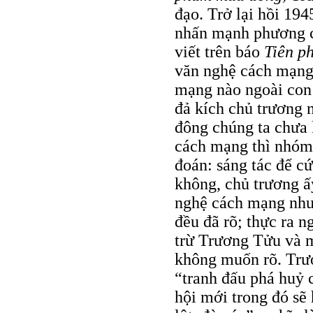
đạo. Trở lại hồi 194
nhấn mạnh phương c
viết trên báo
Tiên p
văn nghệ cách mạng,
mạng nào ngoài con
đả kích chủ trương 
đông chúng ta chưa 
cách mạng thì nhó
đoán: sáng tác để c
không, chủ trương ấ
nghệ cách mạng như 
đều đã rõ; thực ra n
trừ Trương Tửu và 
không muốn rõ. Trươ
“tranh đấu phá huỷ 
hội mới trong đó sẽ 