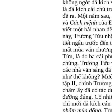
không ngớt đả kích 
là đả kích cái chủ 
đề ra. Một năm sau,
và Cách mệnh
của Ð
viết một bài nhan đ
này, Trương Tửu nhậ
tiết ngâu trước đến 
mất mùa văn chương
Tửu, là do ba cái p
chúng. Trương Tửu v
các nhà văn sáng đã 
như thế không? Mườ
tập II, chính Trươn
châm ấy đã có tác d
đường đúng. Cố nhi
chỉ mới đả kích cán
phẩm mùa đông,
Trư