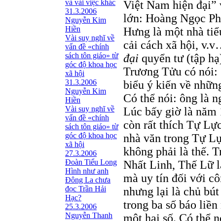
và vài việc khác
Việt Nam hiện đại” 
31.3.2006
lớn: Hoàng Ngọc Phá
Nguyễn Kim
Hiền
Hưng là một nhà tiểu
Vài suy nghĩ về
cải cách xã hội, v
vấn đề «chính
sách tôn giáo» từ
đại
quyển tư (tập hạ
góc độ khoa học
Trương Tửu có nói: 
xã hội
31.3.2006
biểu ý kiến về nhữn
Nguyễn Kim
Có thể nói: ông là n
Hiền
Vài suy nghĩ về
Lúc bấy giờ là năm 
vấn đề «chính
còn rất thích Tự Lự
sách tôn giáo» từ
góc độ khoa học
nhà văn trong Tự L
xã hội
không phải là thế. 
27.3.2006
Đoàn Tiểu Long
Nhất Linh, Thế Lữ l
Hình như anh
mà uy tín đối với c
Đông La chưa
đọc Trần Hải
nhưng lại là chủ bú
Hạc?
trong ba số báo liền
25.3.2006
Nguyễn Thanh
một hai số. Có thể n