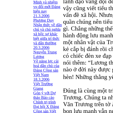
lãnh đạo vang dội đ
Minh và nhiệm
vụ đổi mới Đảng
vậy cũng viết tiểu t
hiện nay
vấn đề xã hội. Nhưng
21.3.2006
Phương Duy
quần chúng nên tiểu
Nhận thức về dân
gì. Chẳng những th
chủ và chủ nghĩa
xã hội: sự khác
hành động lưu manh
biệt giữa trí thức
một nhân vật của Tr
và dân thường
20.3.2006
kẻ cắp bị đánh rồi 
Nguyễn Trung
có chiếc đèn xe đạp
Lương
Về năng lực cải
nói thêm: “Lương th
hoá dân chủ của
nào ở đời này được 
Đảng Cộng sản
Việt Nam
hèn! Những thằng
18.3.2006
Việt Trường
Giang
Ðúng là cùng một tr
Góp ý với Dự
Trương. Chúng ta n
thảo Báo cáo
Chính trị trình
Văn Trương trên tờ
Đại hội X Đảng
bọn lưu manh vẫn ngự
Cộng sản Việt