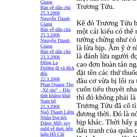
Giang
Trương Tửu.
Bàn về dân chủ
25.3.2006
Nguyễn Thanh
Kế đó Trương Tửu bư
Giang
Bàn về dân chủ
một cái kiểu có thể 
25.3.2006
tưởng chừng như có 
Nguyễn Thanh
Giang
là lừa bịp. Ầm ỹ ở 
Bàn về dân chủ
là đánh lừa người đọ
23.3.2006
Đông La
cao đơn hoàn tán ng
Đường đi và đích
đặt tên các thứ thu
đến
22.3.2006
đầu cơ vừa bị lôi ra
Phan Quang Thọ
cuốn tiểu thuyết nh
„Xé rào“ – Đặc
tính khảng khái
thì đó không phải l
Nam bộ
Trương Tửu đã cố tì
21.3.2006
Ngô Thanh Liêm
đương thời. Ðó là nó
Nhân Đại hội
bịp khác. Thời bấy g
Đảng: Mấy suy
nghĩ về thực tiễn
đấu tranh của quần
luận Hồ Chí