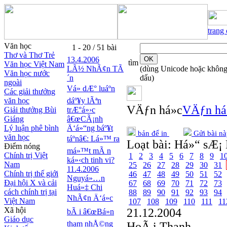
trang
Văn học
1 - 20 / 51 bài
Thơ và Thơ Trẻ
13.4.2006
tìm
Văn học Việt Nam
LÃ½ NhÃ¢n TÃ
(dùng Unicode hoặc khôn
Văn học nước
´n
dấu)
ngoài
Vá» dÆ° luáº­n
Các giải thưởng
văn học
dáº¥y lÃªn
VÄƒn há»c
VÄƒn há
Giải thưởng Bùi
trÆ°á»›c
Giáng
â€œCÃ¡nh
Lý luận phê bình
Ä‘á»“ng báº¥t
bản để in
Gửi bài nà
văn học
táº­nâ€: Lá»™ ra
Loạt bài:
Há»“ sÆ¡ 
Điểm nóng
má»™t mÃ n
Chính trị Việt
1
2
3
4
5
6
7
8
9
1
ká»‹ch tinh vi?
Nam
25
26
27
28
29
30
31
11.4.2006
Chính trị thế giới
46
47
48
49
50
51
52
Nguyá»…n
Đại hội X và cải
67
68
69
70
71
72
73
Huá»‡ Chi
cách chính trị tại
88
89
90
91
92
93
94
NhÃ¢n Ä‘á»c
Việt Nam
107
108
109
110
111
11
Xã hội
21.12.2004
bÃ i â€œBá»n
Giáo dục
tham nhÅ©ng
HoÃ i Thanh