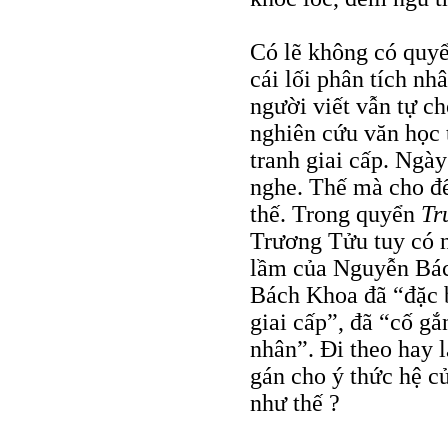
Có lẽ không có quyể
cái lối phân tích nh
người viết vẫn tự ch
nghiên cứu văn học 
tranh giai cấp. Ngà
nghe. Thế mà cho đ
thế. Trong quyển
Tr
Trương Tửu tuy có n
lầm của Nguyễn Bá
Bách Khoa đã “đặc 
giai cấp”, đã “cố gắ
nhân”. Ði theo hay 
gán cho ý thức hệ c
như thế ?