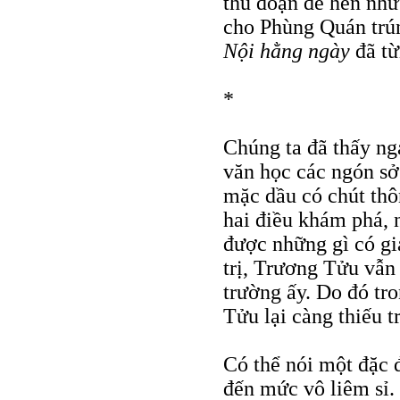
thủ đoạn đê hèn như
cho Phùng Quán trú
Nội hằng ngày
đã từ
*
Chúng ta đã thấy ng
văn học các ngón sở
mặc dầu có chút thô
hai điều khám phá, 
được những gì có giá
trị, Trương Tửu vẫn
trường ấy. Do đó tr
Tửu lại càng thiếu 
Có thể nói một đặc 
đến mức vô liêm sỉ.