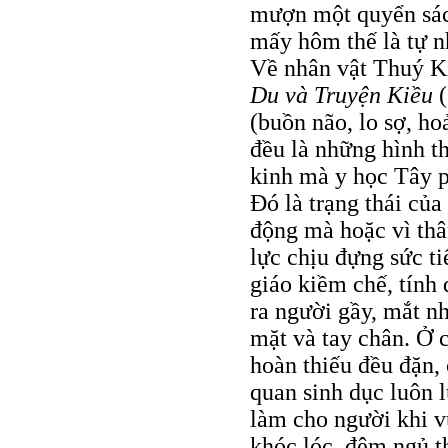
mượn một quyển sác
mấy hôm thế là tự n
Về nhân vật Thuý K
Du và Truyện Kiều
(
(buồn não, lo sợ, h
đều là những hình t
kinh mà y học Tây ph
Ðó là trạng thái của
động mà hoặc vì thâ
lực chịu đựng sức ti
giáo kiềm chế, tín
ra người gầy, mắt n
mặt và tay chân. Ở c
hoàn thiếu đều đặn,
quan sinh dục luôn l
làm cho người khi v
khóc lóc, đêm ngủ 