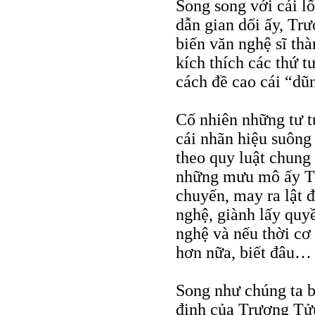
Song song với cái lố
dẫn gian dối ấy, Trư
biến văn nghệ sĩ thà
kích thích các thứ 
cách đề cao cái “dũ
Cố nhiên những tư t
cái nhãn hiệu suông
theo quy luật chung 
những mưu mô ấy T
chuyến, may ra lật 
nghệ, giành lấy quyề
nghệ và nếu thời cơ
hơn nữa, biết đâu…
Song như chúng ta b
định của Trương Tửu