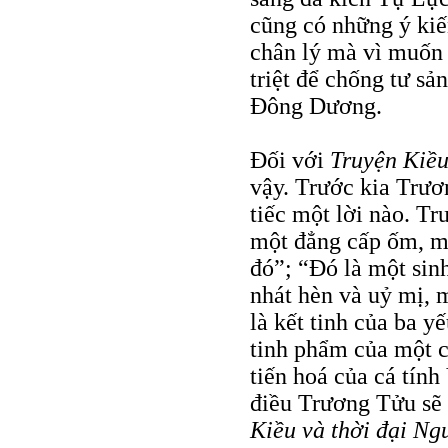
cũng có những ý kiế
chân lý mà vì muốn 
triệt để chống tư s
Ðông Dương.
Ðối với
Truyện Kiề
vậy. Trước kia Trư
tiếc một lời nào. T
một đẳng cấp ốm, mộ
đó”; “Ðó là một sinh
nhát hèn và uỷ mị, m
là kết tinh của ba yế
tinh phẩm của một c
tiến hoá của cá tín
điều Trương Tửu sẽ
Kiều và thời đại N