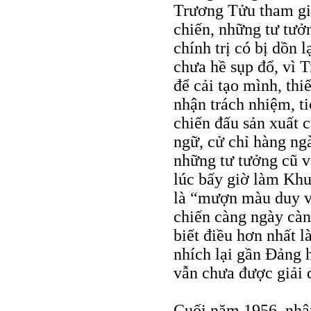
Trương Tửu tham gi
chiến, những tư tưở
chính trị có bị dồn
chưa hề sụp đổ, vì T
để cải tạo mình, thi
nhận trách nhiệm, ti
chiến đấu sản xuất 
ngữ, cử chỉ hàng ngà
những tư tưởng cũ v
lúc bấy giờ làm Kh
là “mượn màu duy v
chiến càng ngày càn
biết điều hơn nhất 
nhích lại gần Ðảng 
vẫn chưa được giải 
Cuối năm 1956, nhân