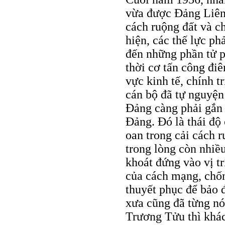
vừa được Ðảng Liên 
cách ruộng đất và c
hiện, các thế lực ph
đến những phần tử p
thời cơ tấn công điê
vực kinh tế, chính t
cán bộ đã tự nguyện
Ðảng càng phải gắn 
Ðảng. Ðó là thái độ 
oan trong cải cách r
trong lòng còn nhiề
khoát đứng vào vị tr
của cách mạng, chống
thuyết phục để bảo 
xưa cũng đã từng nói
Trương Tửu thì khác