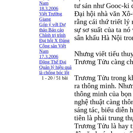
Nam
tư sản như Gooc-ki 
18.3.2006
Ðại hội nhà văn Xô-
Việt Trường
Giang
rằng cái thứ triết l
Góp ý với Dự
sự sơ suất của ta nó
thảo Báo cáo
Chính trị trình
sân khấu Hà Nội tr
Đại hội X Đảng
Cộng sản Việt
Nam
Nhưng viết tiểu thu
17.3.2006
Trương Tửu càng chu
Đặng Thế Đại
Quản lý hiệu quả
là chống bóc lột
Trương Tửu trong kh
1 - 20 / 51 bài
ra thông minh. Như
thông minh của bọn 
nghệ thuật càng thô
sáng tác, biểu diễn 
tiên là phải trung t
Trương Tửu là hay t