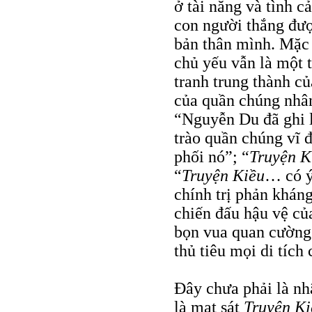
ở tài năng và tình 
con người thắng đượ
bản thân mình. Mặc 
chủ yếu vẫn là một t
tranh trung thành củ
của quần chúng nhâ
“Nguyễn Du đã ghi l
trào quần chúng vĩ đ
phối nó”; “
Truyện K
“
Truyện Kiều
… có ý
chính trị phản kháng
chiến đấu hậu vệ củ
bọn vua quan cường
thủ tiêu mọi di tích
Ðây chưa phải là nh
là mạt sát
Truyện Ki