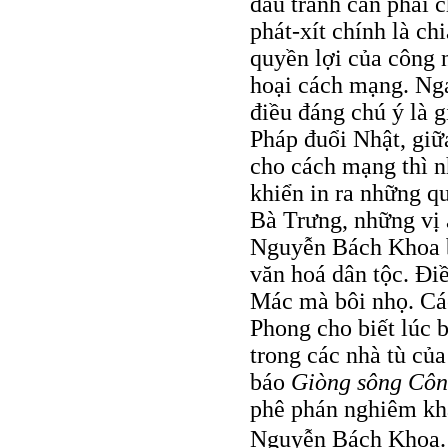
đấu tranh cần phải 
phát-xít chính là ch
quyền lợi của công 
hoại cách mạng. Nga
điều đáng chú ý là 
Pháp đuổi Nhật, giữa
cho cách mạng thì 
khiển in ra những 
Bà Trưng, những vị 
Nguyễn Bách Khoa 
văn hoá dân tộc. Ði
Mác mà bôi nhọ. Cá
Phong cho biết lúc 
trong các nhà tù của
báo
Giòng sông Cô
phê phán nghiêm kh
Nguyễn Bách Khoa