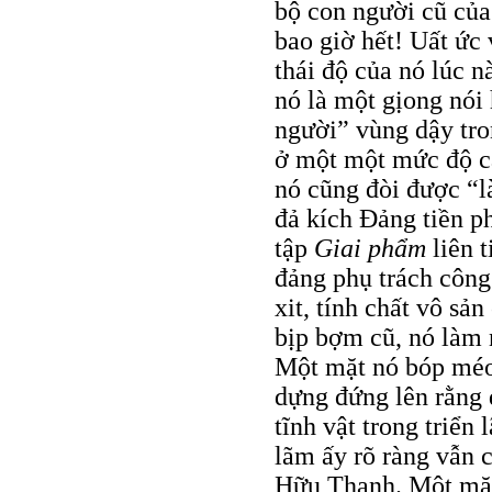
bộ con người cũ củ
bao giờ hết! Uất ức
thái độ của nó lúc n
nó là một gịong nói
người” vùng dậy tr
ở một một mức độ ca
nó cũng đòi được “l
đả kích Ðảng tiền p
tập
Giai phẩm
liên 
đảng phụ trách công
xit, tính chất vô s
bịp bợm cũ, nó làm 
Một mặt nó bóp méo,
dựng đứng lên rằng 
tĩnh vật trong triển
lãm ấy rõ ràng vẫn 
Hữu Thanh. Một mặt 