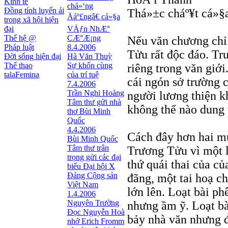
Kinh tế
chá»‘ng
Đồng tính luyến ái
Thá»±c cháº¥t cá»
Äáº£ngâ€ cá»§a
trong xã hội hiện
đại
VÄƒn NhÆ°
Thế hệ @
CÆ°Æ¡ng
Nếu văn chương chỉ 
Pháp luật
8.4.2006
Tửu rất độc đáo. Tr
Đời sống hiện đại
Hà Văn Thuỳ
Thể thao
Sự khốn cùng
riêng trong văn giới
talaFemina
của trí tuệ
cái ngón sở trường 
7.4.2006
Trần Nghi Hoàng
người lương thiện k
Tâm thư gửi nhà
không thể nào dung 
thơ Bùi Minh
Quốc
4.4.2006
Cách đây hơn hai m
Bùi Minh Quốc
Tâm thư trân
Trương Tửu vì một l
trọng gửi các đại
thứ quái thai của củ
biểu Đại hội X
Đảng Cộng sản
đãng, một tai hoạ ch
Việt Nam
lớn lên. Loạt bài p
1.4.2006
Nguyên Trường
nhưng ầm ỹ. Loạt bà
Đọc Nguyễn Hoà
bảy nhà văn nhưng đ
nhớ Erich Fromm