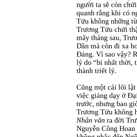
người ta sẽ còn chử
quanh rằng khi có 
Tửu không những từ 
Trương Tửu chửi thậ
mấy tháng sau, Trư
Dần mà còn đi xa hơ
Ðảng. Vì sao vậy? R
lý do “bỉ nhất thời,
thành triết lý.
Cũng một cái lối lật
việc giảng dạy ở Ðạ
trước, nhưng bao gi
Trương Tửu không hề
Nhân văn
ra đời Tr
Nguyễn Công Hoan v
không nhắc đến Ngô 