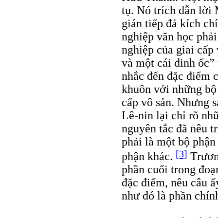
tụ. Nó trích dẫn lờ
gián tiếp đả kích ch
nghiệp văn học phải
nghiệp của giai cấp 
và một cái đinh ốc”
nhắc đến đặc điểm c
khuôn với những bộ 
cấp vô sản. Nhưng s
Lê-nin lại chỉ rõ n
nguyên tắc đã nêu tr
phải là một bộ phận
[3]
phận khác.
Trươn
phần cuối trong đoạ
đặc điểm, nêu câu ấy
như đó là phần chính