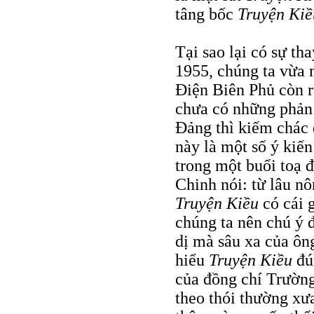
tâng bốc
Truyện Kiề
Tại sao lại có sự th
1955, chúng ta vừa 
Ðiện Biên Phủ còn rấ
chưa có những phản
Ðảng thì kiếm chác
này là một số ý kiế
trong một buổi toạ 
Chinh nói: từ lâu nô
Truyện Kiều
có cái 
chúng ta nên chú ý 
dị mà sâu xa của ôn
hiểu
Truyện Kiều
đún
của đồng chí Trường
theo thói thường xư