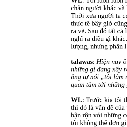
WL
: Tôi luôn luôn 
chân người khác và 
Thời xưa người ta c
thực tế bây giờ cũ
ra vẽ. Sau đó tất cả
nghĩ ra điều gì khác
lượng, nhưng phần l
talawas
:
Hiện nay ô
những gì đang xẩy r
ông tự nói „tôi làm 
quan tâm tới những 
WL
: Trước kia tôi 
thì đó là vấn đề của 
bận rộn với những c
tôi không thể đơn g