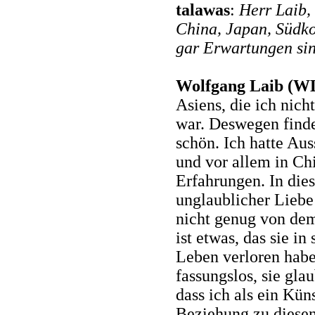
talawas
:
Herr Laib,
China, Japan, Südko
gar Erwartungen si
Wolfgang Laib (W
Asiens, die ich nich
war. Deswegen finde
schön. Ich hatte Au
und vor allem in Ch
Erfahrungen. In di
unglaublicher Lieb
nicht genug von dem
ist etwas, das sie i
Leben verloren haben
fassungslos, sie gla
dass ich als ein Kün
Beziehung zu diese