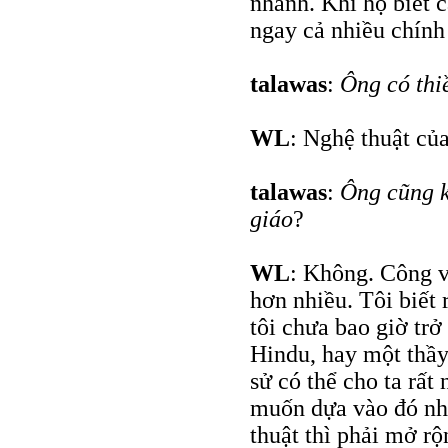
nhanh. Khi họ biết c
ngay cả nhiều chính 
talawas
:
Ông có thi
WL
: Nghệ thuật của
talawas
:
Ông cũng k
giáo
?
WL
: Không. Công vi
hơn nhiều. Tôi biết
tôi chưa bao giờ trở
Hindu, hay một thầy
sử có thể cho ta rất 
muốn dựa vào đó nhi
thuật thì phải mở rộ