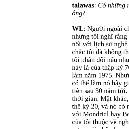
talawas
:
Có những n
ông
?
WL
: Người ngoài c
nhưng tôi nghĩ rằng 
nối với lịch sử ngh
chắc tôi đã không t
tôi phản đối nếu nh
này là của thập kỷ 70
làm năm 1975. Nhưng
có thể làm nó bây gi
tiên sau 30 năm tới
thời gian. Mặt khác,
thế kỷ 20, và nó có
với Mondrial hay Be
của tôi thuộc về ngh