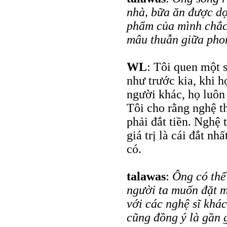
nhà, bữa ăn được dọ
phẩm của mình chắc 
mâu thuẫn giữa phon
WL
: Tôi quen một 
như trước kia, khi h
người khác, họ luôn
Tôi cho rằng nghệ t
phải đắt tiền. Nghệ
giá trị là cái đắt nh
có.
talawas
:
Ông có thể
người ta muốn đặt m
với các nghệ sĩ khá
cũng đồng ý là gần 