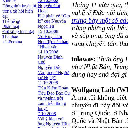
18.10.2008
Kinh tế
Tháng 11 vừa qua, t
Nguyễn Chí
Đồng tính luyến ái
Hoan
trong xã hội hiện
nghệ sĩ Đức nổi tiế
Phê phán về “Gió
đại
trưng bày một số cá
lẻ” của Nguyễn
Thế hệ @
Ngọc Tư
Pháp luật
Bằng những vật liệu
15.10.2008
Đời sống hiện đại
và sáp ong, ông đã 
Võ Huy Tâm
Thể thao
Nọc độc của báo
talaFemina
rung chuyển tâm th
"Nhân văn"
14.10.2008
Nguyễn Đình
talawas
:
Thưa ông L
Chú
như Nhật Bản, Trun
Nguyễn Đức
Vân, một “Người
dung hay chờ đợi gì
xứ Nghệ”
11.10.2008
Trần Kiêm Đoàn
Wolfgang Laib
(
W
Tiêu Dao Bảo Cự
Á mà tôi không biết 
và “Mảnh trời
xanh trên thung
chuyến đi này đối vớ
lũng”
ở Trung Quốc, ở Nhậ
7.10.2008
Vài ý kiến với
Quốc và Nhật Bản tô
ông Nguyễn Hữu