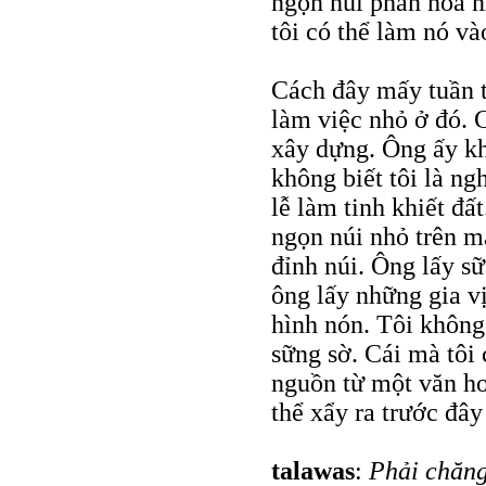
ngọn núi phấn hoa n
tôi có thể làm nó v
Cách đây mấy tuần 
làm việc nhỏ ở đó. 
xây dựng. Ông ấy kh
không biết tôi là n
lễ làm tinh khiết đấ
ngọn núi nhỏ trên mặ
đỉnh núi. Ông lấy sữ
ông lấy những gia v
hình nón. Tôi không 
sững sờ. Cái mà tôi
nguồn từ một văn hoá
thể xẩy ra trước đâ
talawas
:
Phải chăng