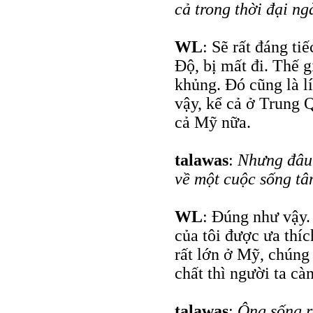
cả trong thời đại n
WL
: Sẽ rất đáng ti
Độ, bị mất đi. Thế g
khủng. Đó cũng là l
vậy, kể cả ở Trung
cả Mỹ nữa.
talawas
:
Nhưng đâu 
về một cuộc sống tâ
WL
: Đúng như vậy.
của tôi được ưa thí
rất lớn ở Mỹ, chúng
chất thì người ta cà
talawas
:
Ông sống r