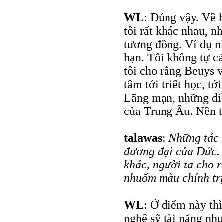
WL
: Đúng vậy. Về 
tôi rất khác nhau, 
tương đồng. Ví dụ n
hạn. Tôi không tự c
tôi cho rằng Beuys 
tâm tới triết học, tớ
Lãng mạn, những điề
của Trung Âu. Nền t
talawas
:
Những tác 
đương đại của Đức. 
khác, người ta cho 
nhuốm màu chính trị
WL
: Ở điểm này th
nghệ sỹ tài năng nh