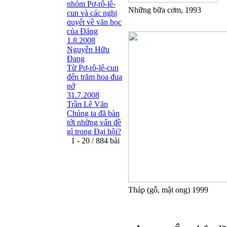
nhóm Pơ-rô-lê-
Những bữa cơm, 1993
cun và các nghị
quyết về văn học
của Đảng
1.8.2008
Nguyễn Hữu
Đang
Từ Pơ-rô-lê-cun
đến trăm hoa đua
nở
31.7.2008
Trần Lê Văn
Chúng ta đã bàn
tới những vấn đề
gì trong Đại hội?
1 - 20 / 884 bài
Tháp (gỗ, mật ong) 1999