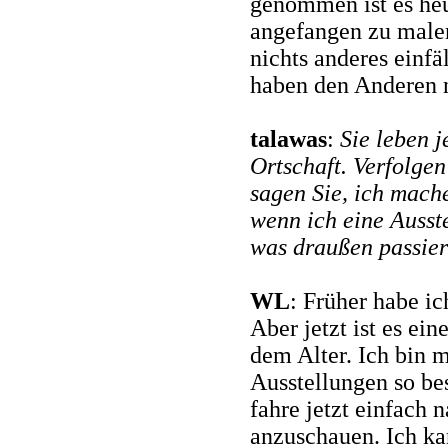
genommen ist es heu
angefangen zu malen
nichts anderes einfä
haben den Anderen 
talawas
:
Sie leben j
Ortschaft. Verfolgen
sagen Sie, ich mache
wenn ich eine Ausste
was draußen passier
WL
: Früher habe ic
Aber jetzt ist es ein
dem Alter. Ich bin 
Ausstellungen so bes
fahre jetzt einfach 
anzuschauen. Ich ka