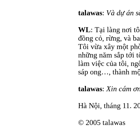
talawas
:
Và dự án s
WL
: Tại làng nơi t
đồng cỏ, rừng, và ba
Tôi vừa xây một phò
những năm sắp tới t
làm việc của tôi, ng
sáp ong…, thành một
talawas
:
Xin cám ơ
Hà Nội, tháng 11. 2
© 2005 talawas