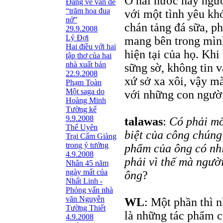
Ở hai nước này ngườ
Đang về vấn đề
“trăm hoa đua
với một tình yêu kh
nở”
chán tảng đá sữa, p
29.9.2008
Lý Đợi
mang bên trong mìn
Hai điều với hai
hiện tại của họ. Khi
tập thơ của hai
nhà xuất bản
sững sờ, không tin 
22.9.2008
xứ sở xa xôi, vậy mà
Phạm Toàn
Một saga do
với những con người 
Hoàng Minh
Tường kể
9.9.2008
talawas
:
Có phải mố
Thế Uyên
biệt của công chúng
Trại Cẩm Giàng
trong ý tưởng
phẩm của ông có nh
4.9.2008
phải vì thế mà người
Nhân 45 năm
ngày mất của
ông
?
Nhất Linh -
Phỏng vấn nhà
văn Nguyễn
WL
: Một phần thì n
Tường Thiết
là những tác phẩm c
4.9.2008