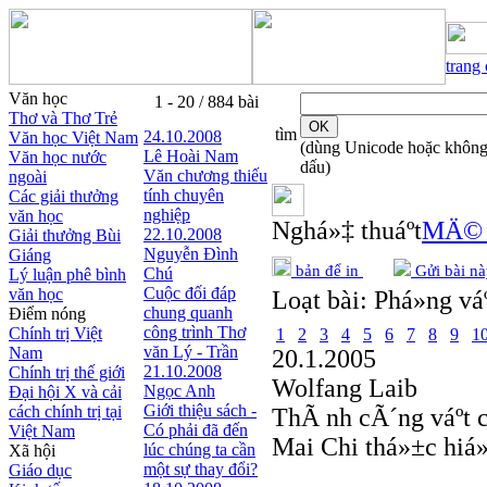
trang
Văn học
1 - 20 / 884 bài
Thơ và Thơ Trẻ
tìm
24.10.2008
Văn học Việt Nam
(dùng Unicode hoặc khôn
Lê Hoài Nam
Văn học nước
dấu)
Văn chương thiếu
ngoài
tính chuyên
Các giải thưởng
nghiệp
văn học
Nghá»‡ thuáº­t
MÄ© t
22.10.2008
Giải thưởng Bùi
Nguyễn Đình
Giáng
bản để in
Gửi bài nà
Chú
Lý luận phê bình
Cuộc đối đáp
văn học
Loạt bài:
Phá»ng vá
chung quanh
Điểm nóng
công trình Thơ
Chính trị Việt
1
2
3
4
5
6
7
8
9
1
văn Lý - Trần
Nam
20.1.2005
21.10.2008
Chính trị thế giới
Wolfang Laib
Ngọc Anh
Đại hội X và cải
Giới thiệu sách -
cách chính trị tại
ThÃ nh cÃ´ng váº­t
Có phải đã đến
Việt Nam
Mai Chi thá»±c hiá
lúc chúng ta cần
Xã hội
một sự thay đổi?
Giáo dục