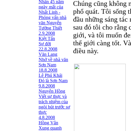
Nhân 45 năm
Chúng cũng không m
ngày mất của
phổ quát. Tôi sống 
Nhất Linh -
Phỏng vấn nhà
đầu những sáng tác 
văn Nguyễn
sau đó tôi cho rằng
Tường Thiết
2.9.2008
giới, và tôi muốn đ
Kiệt Tấn
thế giới càng tốt. V
Sự đời
22.8.2008
điều này.
Văn Lang
Nhớ về nhà văn
Sơn Nam
18.8.2008
Lê Phú Khải
Đó là Sơn Nam
9.8.2008
Nguyên Hồng
Viết sự thực và
trách nhiệm của
ngòi bút trước sự
thực
4.8.2008
Hồng Vân
Xung quanh