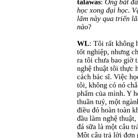
talawas
:
Ông bắt đầ
học xong đại học. V
lãm này qua triển l
nào
?
WL
: Tôi rất không 
tốt nghiệp, nhưng c
ra tôi chưa bao giờ
nghệ thuật tôi thực 
cách bác sĩ. Việc họ
tôi, không có nó ch
phẩm của mình. Y họ
thuần tuý, một ngàn
điều đó hoàn toàn k
đầu làm nghệ thuật, 
đá sữa là một câu tr
Một câu trả lời đơn 