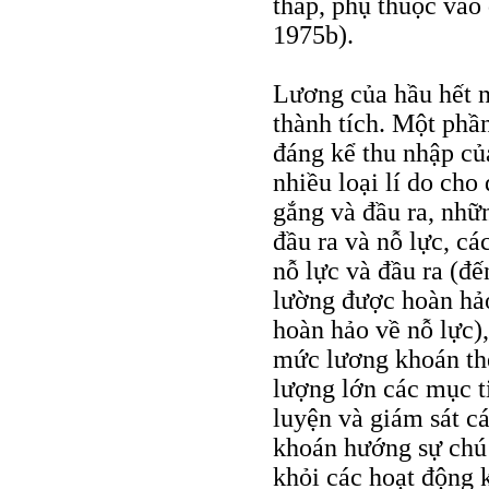
thấp, phụ thuộc vào đ
1975b).
Lương của hầu hết n
thành tích. Một phầ
đáng kể thu nhập củ
nhiều loại lí do cho
gắng và đầu ra, nhữ
đầu ra và nỗ lực, cá
nỗ lực và đầu ra (đ
lường được hoàn hảo
hoàn hảo về nỗ lực)
mức lương khoán the
lượng lớn các mục ti
luyện và giám sát cá
khoán hướng sự chú
khỏi các hoạt động 