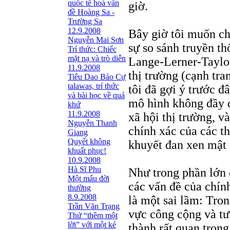
quốc tế hoá vấn
giờ.
đề Hoàng Sa -
Trường Sa
12.9.2008
Bây giờ tôi muốn ch
Nguyễn Mai Sơn
sự so sánh truyền th
Trí thức: Chiếc
mặt nạ và trò diễn
Lange-Lerner-Taylor
11.9.2008
thị trường (cạnh tra
Tiêu Dao Bảo Cự
talawas, trí thức
tôi đã gợi ý trước đâ
và bài học về quá
mô hình không đầy 
khứ
11.9.2008
xã hội thị trường, 
Nguyễn Thanh
chính xác của các th
Giang
Quyết không
khuyết đan xen mật 
khuất phục!
10.9.2008
Hà Sĩ Phu
Như trong phần lớn 
Một mẩu đời
các vấn đề của chính
thường
8.9.2008
là một sai lầm: Tron
Trần Văn Trạng
vực công cộng và tư 
Thử “thêm một
lời” với một kẻ
thành rất quan trọn