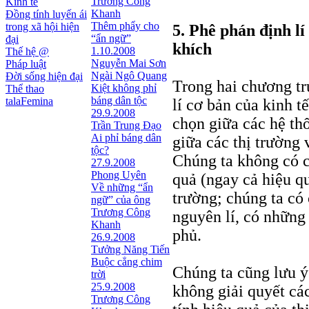
Trương Công
Kinh tế
Khanh
Đồng tính luyến ái
Thêm phẩy cho
trong xã hội hiện
5. Phê phán định l
“ẩn ngữ”
đại
khích
1.10.2008
Thế hệ @
Nguyễn Mai Sơn
Pháp luật
Ngài Ngô Quang
Đời sống hiện đại
Trong hai chương tr
Kiệt không phỉ
Thể thao
báng dân tộc
talaFemina
lí cơ bản của kinh t
29.9.2008
chọn giữa các hệ thố
Trần Trung Đạo
Ai phỉ báng dân
giữa các thị trường 
tộc?
Chúng ta không có c
27.9.2008
Phong Uyên
quả (ngay cả hiệu qu
Về những “ẩn
trường; chúng ta có 
ngữ” của ông
Trương Công
nguyên lí, có những 
Khanh
phủ.
26.9.2008
Tưởng Năng Tiến
Buộc cẳng chim
Chúng ta cũng lưu ý
trời
25.9.2008
không giải quyết các
Trương Công