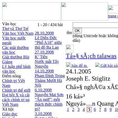
trang
Văn học
1 - 20 / 434 bài
Thơ và Thơ Trẻ
tìm
28.10.2008
Văn học Việt Nam
(dùng Unicode hoặc khôn
Lê Diễn Đức
Văn học nước
dấu)
“Phố A18” giữa
ngoài
thủ đô Ba Lan
Các giải thưởng
27.10.2008
văn học
Tá»§ sÃ¡ch talawas
K’ Tiên
Giải thưởng Bùi
Nước mắt Tây
Giáng
bản để in
Gửi bài nà
Nguyên
Lý luận phê bình
24.1.2005
14.10.2008
văn học
Phạm Đình Trọng
Điểm nóng
Joseph E. Stiglitz
Tháng Mười Hà
Chính trị Việt
Nội
Nam
Chá»§ nghÄ©a xÃ£ 
6.10.2008
Chính trị thế giới
Nguyễn Mai Sơn
Đại hội X và cải
16 ká»³
“Ẩn ngữ”: một
cách chính trị tại
Nguyá»…n Quang A
thách thức chính
Việt Nam
trị?
Xã hội
1
2
3
4
5
6
7
8
9
1
3.10.2008
Giáo dục