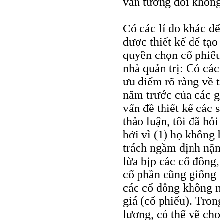
vẫn tương đối không
Có các lí do khác đ
được thiết kế để tạo
quyền chọn cổ phiếu
nhà quản trị: Có cá
ưu điểm rõ ràng về t
năm trước của các g
vấn đề thiết kế các 
thảo luận, tôi đã hỏ
bởi vì (1) họ không
trách ngầm định nặn
lừa bịp các cổ đông
cổ phần cũng giống n
các cổ đông không n
giá (cổ phiếu). Tron
lương, có thể vẽ cho