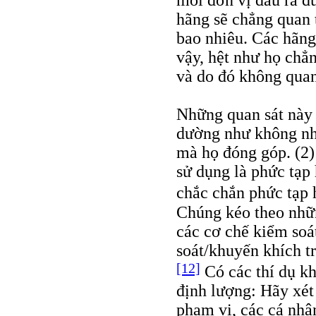
mỗi đơn vị đầu ra đú
hãng sẽ chẳng quan t
bao nhiêu. Các hãng
vậy, hệt như họ chẳn
và do đó không quan
Những quan sát này c
dường như không nhậ
mà họ đóng góp. (2)
sử dụng là phức tạp 
chắc chắn phức tạp 
Chúng kéo theo nhữ
các cơ chế kiểm soát
soát/khuyến khích tr
[12]
Có các thí dụ kh
định lượng: Hãy xét 
phạm vi, các cá nhâ