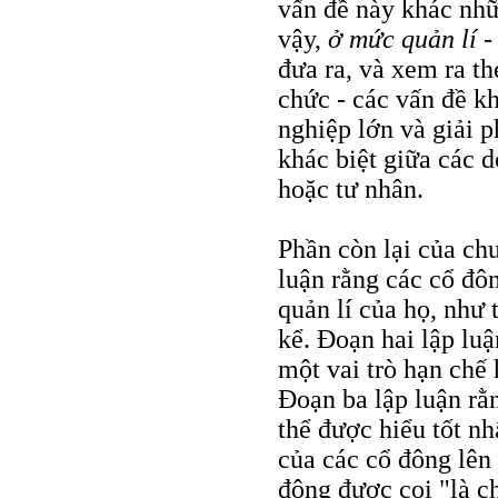
vấn đề này khác nhữ
vậy,
ở mức quản lí
-
đưa ra, và xem ra th
chức - các vấn đề k
nghiệp lớn và giải p
khác biệt giữa các 
hoặc tư nhân.
Phần còn lại của ch
luận rằng các cổ đô
quản lí của họ, như 
kể. Đoạn hai lập lu
một vai trò hạn chế 
Đoạn ba lập luận rằ
thể được hiểu tốt n
của các cổ đông lên
đông được coi "là c