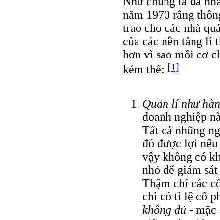
Như chúng ta đã nhắ
năm 1970 rằng thông 
trao cho các nhà quả
của các nền tảng lí 
hơn vì sao mỗi cơ c
[1]
kém thế:
Quản lí như hà
doanh nghiệp nà
Tất cả những ng
đó được lợi nếu
vậy không có kh
nhỏ để giám sát
Thậm chí các cổ
chỉ có tỉ lệ cổ 
không đủ
- mặc d