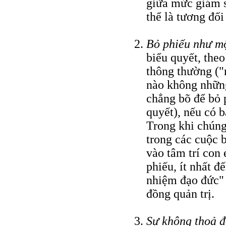
giữa mức giám s
thể là tương đối
Bỏ phiếu như m
biểu quyết, the
thông thường ("
nào không những
chẳng bõ để bỏ 
quyết), nếu có b
Trong khi chúng 
trong các cuộc 
vào tâm trí con
phiếu, ít nhất đ
nhiệm đạo đức" 
đồng quản trị.
Sự không thoả đ