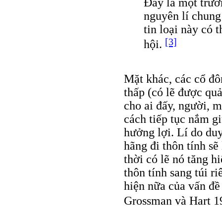
Đây là một trườ
nguyên lí chung 
tin loại này có 
[3]
hội.
Mặt khác, các cổ đô
thấp (có lẽ được quả
cho ai đấy, người, m
cách tiếp tục nắm g
hưởng lợi. Lí do duy
hãng đi thôn tính sẽ
thời có lẽ nó tăng h
thôn tính sang túi r
hiện nữa của vấn đề
Grossman và Hart 1