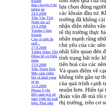
tính hiệu quả của th
Khanh
Bàn chuyện ở thì
lựa chọn đúng người
tương lai
các khoản đầu tư. K
24.9.2008
Trần Văn Tích
trường đã không cải
Nghĩ cho ai?
nhận diện nhiều vấn
19.9.2008
Trương Công
tế thị trường thực h
Khanh
nhấn mạnh rằng nhữn
Còn có một ẩn
ngữ...
chủ yếu của các nền 
17.9.2008
nhất liên quan đến đ
Tưởng Năng Tiến
Đồng hồ và Hiến
tình trạng bất trắc 
pháp
tiến hoá của các nề
15.9.2008
Trần Trung Đạo
Và quan điểm về cạn
Mặc cảm chiêu
không tiến gần sự t
hồi và khát vọng
tự do
của quá trình cạnh t
15.9.2008
muộn hơn. Hiện tại 
Phong Uyên
Bối cảnh lịch sử
đoán vấn đề mà tôi r
năm 1946 tái xuất
thị trường, trên cơ 
hiện. Phải sớm