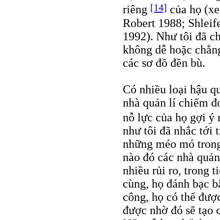
[14]
riêng
của họ (xe
Robert 1988; Shleife
1992). Như tôi đã ch
không dễ hoặc chẳng
các sơ đồ đền bù.
Có nhiều loại hậu qu
nhà quản lí chiếm đ
nỗ lực của họ gợi ý 
như tôi đã nhắc tới 
những méo mó trong
nào đó các nhà quản
nhiều rủi ro, trong 
cùng, họ đánh bạc b
công, họ có thể được
được nhờ đó sẽ tạo 