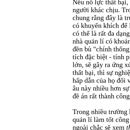
Nếu nỗ lực thất bại, 
người khác chịu. Tr
chung rằng đây là t
có khuyến khích để l
có thể là rất đa dạng
nhà quản lí có khoả
đền bù "chính thống
tích đặc biệt - tính 
lớn, sẽ gây ra ứng x
thất bại, thì sự nghi
hấp dẫn của họ đối 
âu này nhiều hơn sự
đề án rất thành công
Trong nhiều trường 
quản lí làm tốt côn
ngoài chắc sẽ xem
t