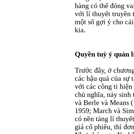
hàng có thể đóng vai
với lí thuyết truyền
một số gợi ý cho cả
kia.
Quyền tuỳ ý quản l
Trước đây, ở chương
các hậu quả của sự 
với các công ti hiện
chủ nghĩa, nảy sinh 
và Berle và Means 
1959; March và Simo
có nền tảng lí thuyế
giá cổ phiếu, thì đơ