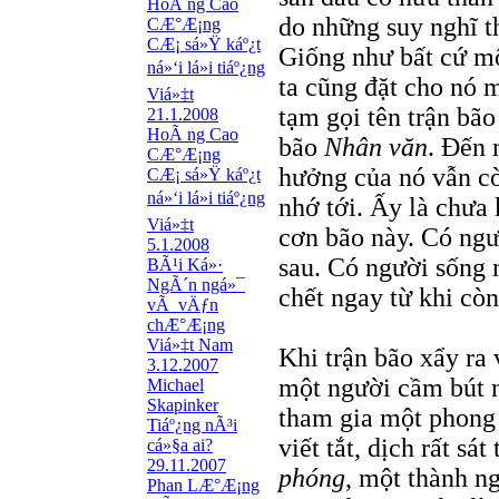
HoÃ ng Cao
do những suy nghĩ t
CÆ°Æ¡ng
CÆ¡ sá»Ÿ káº¿t
Giống như bất cứ mộ
ná»‘i lá»i tiáº¿ng
ta cũng đặt cho nó m
Viá»‡t
tạm gọi tên trận bão
21.1.2008
HoÃ ng Cao
bão
Nhân văn
. Đến 
CÆ°Æ¡ng
hưởng của nó vẫn cò
CÆ¡ sá»Ÿ káº¿t
ná»‘i lá»i tiáº¿ng
nhớ tới. Ấy là chưa
Viá»‡t
cơn bão này. Có ngư
5.1.2008
sau. Có người sống 
BÃ¹i Ká»·
NgÃ´n ngá»¯
chết ngay từ khi còn
vÃ vÄƒn
chÆ°Æ¡ng
Viá»‡t Nam
Khi trận bão xẩy ra 
3.12.2007
một người cầm bút n
Michael
Skapinker
tham gia một phong 
Tiáº¿ng nÃ³i
viết tắt, dịch rất sát
cá»§a ai?
29.11.2007
phóng
, một thành n
Phan LÆ°Æ¡ng