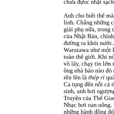
chưa đựoc nhặt sạch
Anh cho biết thế mà 
linh. Chẳng những c
giải phụ nữa, trong
của Nhật Bản, chín
đường ra khỏi nước.
Warszawa như một l
toàn thế giới. Khi 
vồ lấy, chạy tin lớn
ông nhà báo nào đó
rên lên là
thép rỉ
quá
Ca tụng đến nỗi cả 
sinh, anh hơi ngượn
Truyện của Thế Gia
Nhạc hơi oan uổng. 
những hành động đó