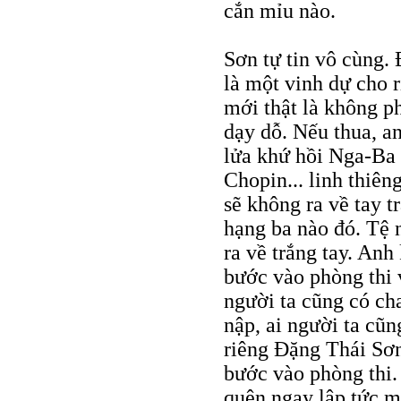
cắn mỉu nào.
Sơn tự tin vô cùng.
là một vinh dự cho 
mới thật là không p
dạy dỗ. Nếu thua, a
lửa khứ hồi Nga-Ba
Chopin... linh thiên
sẽ không ra về tay t
hạng ba nào đó. Tệ n
ra về trắng tay. Anh
bước vào phòng thi v
người ta cũng có ch
nập, ai người ta cũn
riêng Đặng Thái Sơ
bước vào phòng thi.
quên ngay lập tức m