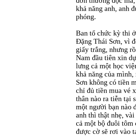
đơn thương độc mã, t
khả năng anh, anh đ
phóng.
Ban tổ chức kỳ thi 
Đặng Thái Sơn, vì đ
giấy trắng, nhưng rồ
Nam đầu tiên xin dự 
lưng cả một học vi
khả năng của mình, 
Sơn không có tiền m
chỉ đủ tiền mua vé 
thân nào ra tiễn tạ
một người bạn nào đ
anh thì thật nhẹ, và
cả một bộ đuôi tôm đ
được cờ sẽ rơi vào t