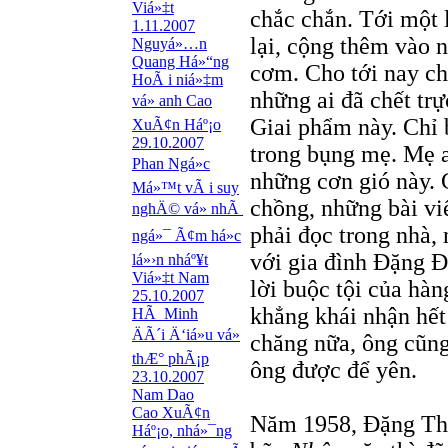
Viá»‡t
chắc chắn. Tới một 
1.11.2007
lại, cộng thêm vào n
Nguyá»…n
Quang Há»“ng
cơm. Cho tới nay c
HoÃ i niá»‡m
những ai đã chết trự
vá» anh Cao
Giai phẩm này. Chỉ
XuÃ¢n Háº¡o
29.10.2007
trong bụng mẹ. Mẹ a
Phan Ngá»c
những cơn gió này. 
Má»™t vÃ i suy
chồng, những bài vi
nghÄ© vá» nhÃ
phải đọc trong nhà, 
ngá»¯ Ã¢m há»c
với gia đình Đặng 
lá»›n nháº¥t
Viá»‡t Nam
lời buộc tội của hà
25.10.2007
khẳng khái nhận hết 
HÃ Minh
ÄÃ´i Ä‘iá»u vá»
chăng nữa, ông cũng
thÆ° phÃ¡p
ông được để yên.
23.10.2007
Nam Dao
Cao XuÃ¢n
Năm 1958, Đặng Thái
Háº¡o, nhá»¯ng