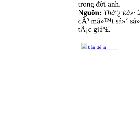
trong đời anh.
Nguồn:
Tháº¿ ká»· 
cÃ³ má»™t sá»‘ sá»
tÃ¡c giáº£.
bản để in