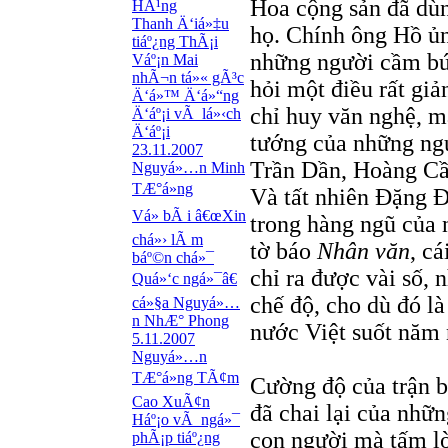
Hoa cộng sản đã dùn
HÃ¹ng
Thanh Ä‘iá»‡u
họ. Chính ông Hồ ủn
tiáº¿ng ThÃ¡i
những người cầm bút
Váº¡n Mai
nhÃ¬n tá»« gÃ³c
hỏi một điều rất giả
Ä‘á»™ Ä‘á»“ng
chỉ huy văn nghệ, m
Ä‘áº¡i vÃ lá»‹ch
Ä‘áº¡i
tướng của những ngư
23.11.2007
Trần Dần, Hoàng Cầ
Nguyá»…n Minh
TÆ°á»ng
Và tất nhiên Đặng 
Vá» bÃ i â€œXin
trong hàng ngũ của 
chá»› lÃ m
tờ báo
Nhân văn
, c
báº©n chá»¯
chỉ ra được vài số,
Quá»‘c ngá»¯â€
chế độ, cho dù đó l
cá»§a Nguyá»…
n NhÆ° Phong
nước Việt suốt năm
5.11.2007
Nguyá»…n
TÆ°á»ng TÃ¢m
Cường độ của trận b
Cao XuÃ¢n
đã chai lại của nhữ
Háº¡o vÃ ngá»¯
con người mà tấm lò
phÃ¡p tiáº¿ng