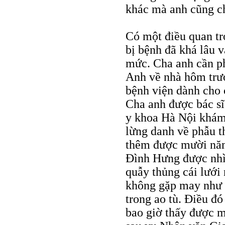
khác mà anh cũng ch
Có một điều quan tr
bị bệnh đã khá lâu 
mức. Cha anh cần ph
Anh về nhà hôm trướ
bệnh viện dành cho c
Cha anh được bác sĩ
y khoa Hà Nội khám 
lừng danh về phẫu t
thêm được mười năm
Đình Hưng được nhì
quẫy thủng cái lưới 
không gặp may như 
trong ao tù. Điều đó
bao giờ thấy được mộ