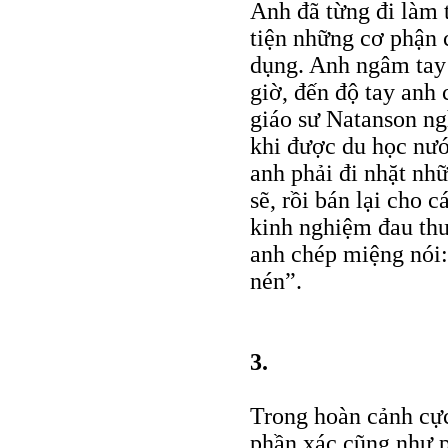
Anh đã từng đi làm 
tiện những cơ phận 
dụng. Anh ngâm tay 
giờ, đến độ tay anh 
giáo sư Natanson ng
khi được du học nướ
anh phải đi nhặt nh
sẽ, rồi bán lại cho 
kinh nghiệm đau thư
anh chép miệng nói:
nén”.
3.
Trong hoàn cảnh cực
phần xác cũng như p