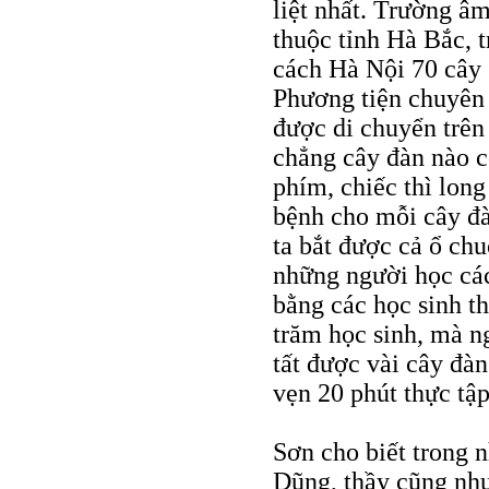
liệt nhất. Trường â
thuộc tỉnh Hà Bắc, 
cách Hà Nội 70 cây 
Phương tiện chuyên
được di chuyển trên 
chẳng cây đàn nào c
phím, chiếc thì long
bệnh cho mỗi cây đà
ta bắt được cả ổ ch
những người học các
bằng các học sinh t
trăm học sinh, mà ng
tất được vài cây đà
vẹn 20 phút thực tậ
Sơn cho biết trong 
Dũng, thầy cũng như