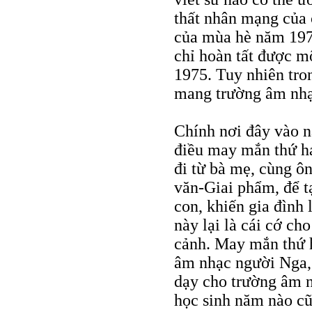
thất nhân mạng của 
của mùa hè năm 1972
chỉ hoàn tất được mộ
1975. Tuy nhiên tro
mang trường âm nhạ
Chính nơi đây vào 
điều may mắn thứ ha
đi từ bà mẹ, cùng ô
văn-Giai phẩm, để t
con, khiến gia đình
này lại là cái cớ c
cảnh. May mắn thứ h
âm nhạc người Nga, 
dạy cho trường âm n
học sinh năm nào cũ