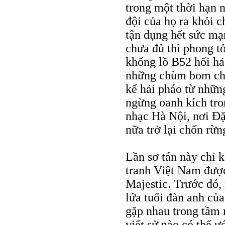
trong một thời hạn 
đội của họ ra khỏi 
tận dụng hết sức mạn
chưa đủ thì phong t
khổng lồ B52 hối hả
những chùm bom chi
kể hải pháo từ nhữ
ngừng oanh kích tro
nhạc Hà Nội, nơi Đặ
nữa trở lại chốn rừn
Lần sơ tán này chỉ 
tranh Việt Nam được 
Majestic. Trước đó
lứa tuổi đàn anh củ
gặp nhau trong tầm 
viết sử nào có thể 