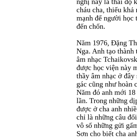
nghị này là thái độ
cháu cha, thiếu khả 
mạnh để người học t
đến chốn.
Năm 1976, Đặng Thá
Nga. Anh tạo thành t
âm nhạc Tchaikovsk
được học viện này 
thầy âm nhạc ở đây s
gác cũng như hoàn 
Năm đó anh mới 18 t
lần. Trong những dị
được ở cha anh nhiều
chỉ là những câu đố
vô số những gửi gấm
Sơn cho biết cha an