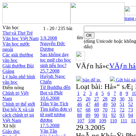
trang
Văn học
1 - 20 / 235 bài
Thơ và Thơ Trẻ
tìm
3.9.2008
Văn học Việt Nam
(dùng Unicode hoặc khôn
Nguyễn Ðức
Văn học nước
dấu)
Dương
ngoài
Sao không dạy
Các giải thưởng
tục ngữ cho học
văn học
VÄƒn há»c
VÄƒn há
sinh tiểu học?
Giải thưởng Bùi
25.7.2008
Giáng
Huỳnh Ngọc
Lý luận phê bình
bản để in
Gửi bài nà
Chiến
văn học
Loạt bài:
Há»“ sÆ¡ 
Từ Buddha đến
Điểm nóng
Bụt và Phật
Chính trị Việt
1
2
3
4
5
6
7
8
9
1
10.6.2008
Nam
25
26
27
28
29
30
31
Trần Văn Tích
Chính trị thế giới
46
47
48
49
50
51
52
Tìm kiếm đơn vị
Đại hội X và cải
67
68
69
70
71
72
73
từ ngữ tương
cách chính trị tại
88
89
90
91
92
93
94
đương
Việt Nam
107
108
109
110
111
11
17.5.2008
Xã hội
29.3.2005
Văn Tân
Giáo dục
HoÃ ng Khá»Ÿi Ph