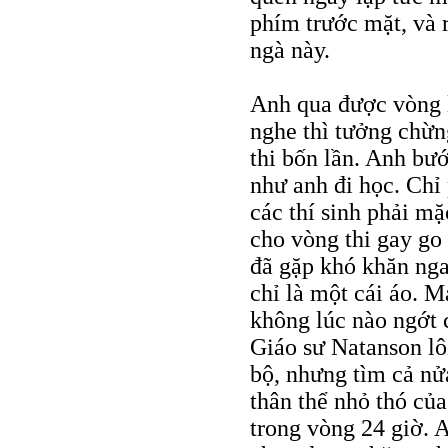
phím trước mặt, và r
ngà này.
Anh qua được vòng l
nghe thì tưởng chừn
thi bốn lần. Anh bướ
như anh đi học. Chỉ
các thí sinh phải m
cho vòng thi gay go 
đã gặp khó khăn nga
chỉ là một cái áo. 
không lúc nào ngớt 
Giáo sư Natanson lô
bộ, nhưng tìm cả nử
thân thể nhỏ thó củ
trong vòng 24 giờ. 