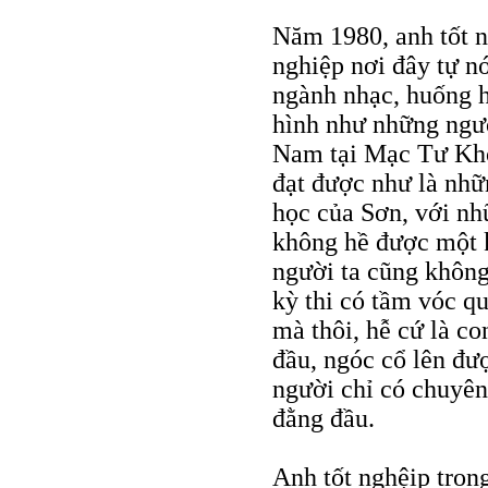
Năm 1980, anh tốt n
nghiệp nơi đây tự n
ngành nhạc, huống h
hình như những ngườ
Nam tại Mạc Tư Kho
đạt được như là nhữ
học của Sơn, với nh
không hề được một k
người ta cũng không
kỳ thi có tầm vóc qu
mà thôi, hễ cứ là c
đầu, ngóc cổ lên đư
người chỉ có chuyên
đằng đầu.
Anh tốt nghệip trong