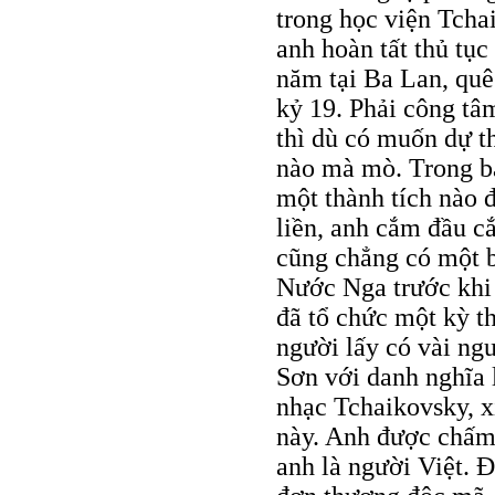
trong học viện Tcha
anh hoàn tất thủ tụ
năm tại Ba Lan, quê
kỷ 19. Phải công tâ
thì dù có muốn dự t
nào mà mò. Trong bả
một thành tích nào 
liền, anh cắm đầu c
cũng chẳng có một bộ
Nước Nga trước khi 
đã tổ chức một kỳ th
người lấy có vài ng
Sơn với danh nghĩa 
nhạc Tchaikovsky, x
này. Anh được chấm
anh là người Việt. Đ