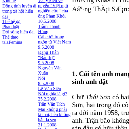
Vài ý kiến về
Kinh tế
quyển “Việt ngữ
Đồng tính luyến ái
Äáº·ng ThÃ¡i SÆ¡n
nghiên cứu” của
trong xã hội hiện
ông Phan Khôi
đại
10.5.2008
Thế hệ @
Trầm Thanh
Pháp luật
Hùng
Đời sống hiện đại
Cái cười trong
Thể thao
ngôn từ Việt Nam
talaFemina
9.5.2008
Đặng Thân
“Bán[h]”
9.5.2008
Nguyễn Văn
1. Cái tên anh mang
Xuân
Nói
sinh anh đặt
8.5.2008
Lê Văn Siêu
Nói nghĩa là gì?
Chữ
Thái Sơn
có hai
25.2.2008
Sơn, hai trong đó c
Trần Văn Tích
Mai không phải
ra đời năm 1958, tr
là mai, liên không
anh. Trận bão không
hẳn là sen
21.1.2008
sản đâu có hữu thần 