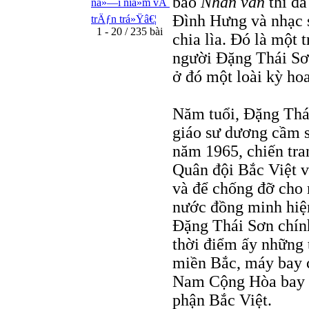
bão
Nhân văn
thì đã
ná»—i niá»m vÃ
Đình Hưng và nhạc 
trÄƒn trá»Ÿâ€¦
1 - 20 / 235 bài
chia lìa. Đó là một
người Đặng Thái Sơn
ở đó một loài kỳ hoa
Năm tuổi, Đặng Thái
giáo sư dương cầm 
năm 1965, chiến tr
Quân đội Bắc Việt v
và để chống đỡ cho
nước đồng minh hiệ
Đặng Thái Sơn chính
thời điểm ấy những 
miền Bắc, máy bay 
Nam Cộng Hòa bay v
phận Bắc Việt.