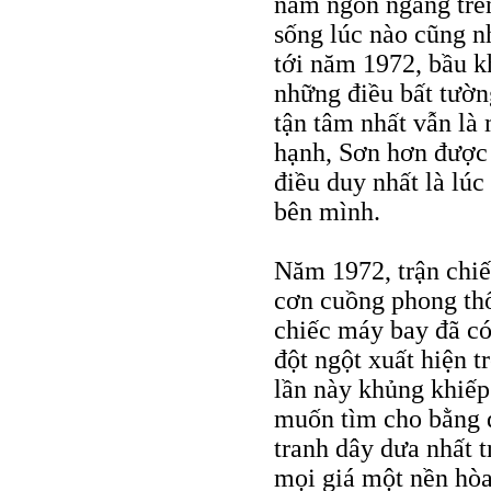
nằm ngổn ngang trên
sống lúc nào cũng n
tới năm 1972, bầu k
những điều bất tườn
tận tâm nhất vẫn là 
hạnh, Sơn hơn được 
điều duy nhất là lú
bên mình.
Năm 1972, trận chiế
cơn cuồng phong th
chiếc máy bay đã có 
đột ngột xuất hiện 
lần này khủng khiếp
muốn tìm cho bằng đ
tranh dây dưa nhất 
mọi giá một nền hòa 