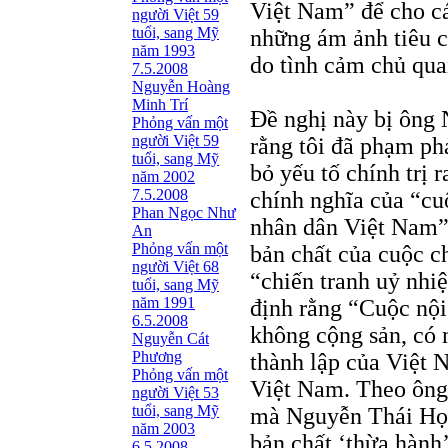
Việt Nam” để cho cá
người Việt 59
tuổi, sang Mỹ
những ám ảnh tiêu c
năm 1993
do tình cảm chủ qua
7.5.2008
Nguyễn Hoàng
Minh Trí
Ðề nghị này bị ông
Phỏng vấn một
người Việt 59
rằng tôi đã phạm phả
tuổi, sang Mỹ
bỏ yếu tố chính trị 
năm 2002
7.5.2008
chính nghĩa của “c
Phan Ngọc Như
nhân dân Việt Nam” 
An
Phỏng vấn một
bản chất của cuộc ch
người Việt 68
“chiến tranh uỷ nhiệ
tuổi, sang Mỹ
năm 1991
định rằng “Cuộc nội 
6.5.2008
không cộng sản, có
Nguyễn Cát
Phương
thành lập của Việt
Phỏng vấn một
Việt Nam. Theo ông
người Việt 53
tuổi, sang Mỹ
mà Nguyễn Thái Học
năm 2003
bản chất ‘thừa hành
6.5.2008