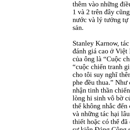
thêm vào những điều 
1 và 2 trên đây cũng
nước và lý tưởng tự
sản.
Stanley Karnow, tác
đánh giá cao ở Việt
của ông là “Cuộc chi
“cuộc chiến tranh g
cho tôi suy nghĩ th
phe đều thua.” Như 
nhận tinh thần chiế
lòng hi sinh vô bờ 
thể không nhắc đến 
và những tác hại lâu
thiết hoặc có thể đ
sự kiện Ðảng Cộng sả