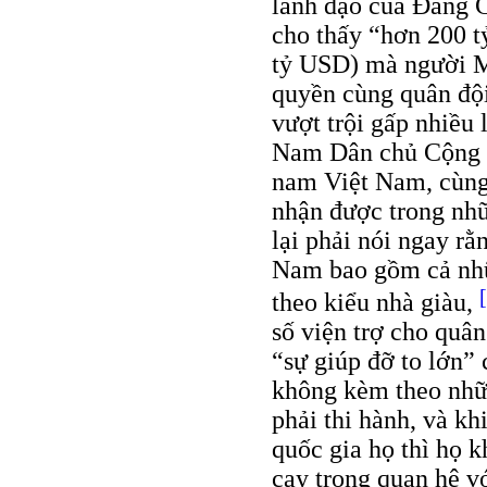
lãnh đạo của Ðảng 
cho thấy “hơn 200 tỷ
tỷ USD) mà người M
quyền cùng quân đội
vượt trội gấp nhiều 
Nam Dân chủ Cộng h
nam Việt Nam, cùng
nhận được trong nhữ
lại phải nói ngay rằ
Nam bao gồm cả nhữ
theo kiểu nhà giàu,
số viện trợ cho quâ
“sự giúp đỡ to lớn”
không kèm theo nhữ
phải thi hành, và kh
quốc gia họ thì họ 
cay trong quan hệ vớ