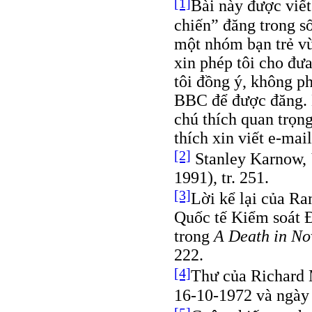
[1]
Bài này được viết
chiến” đăng trong s
một nhóm bạn trẻ v
xin phép tôi cho đưa
tôi đồng ý, không ph
BBC để được đăng. 
chú thích quan trọn
thích xin viết e-mail
[2]
Stanley Karnow,
1991), tr. 251.
[3]
Lời kể lại của R
Quốc tế Kiểm soát 
trong
A Death in N
222.
[4]
Thư của Richard
16-10-1972 và ngày