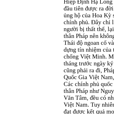
Hiệp Ðịnh Hạ Long 
đầu tiên được ra đời
ủng hộ của Hoa Kỳ s
chính phủ. Ðây chỉ 
người bị thất thế, l
thân Pháp nên không
Thái độ ngoan cố và
dựng tín nhiệm của 
chống Việt Minh. Mã
tháng trước ngày ký
cũng phải ra đi, Phá
Quốc Gia Việt Nam,
Các chính phủ quốc 
thân Pháp như Ngu
Văn Tâm, đều có nhữ
Việt Nam. Tuy nhiên
đạt được kết quả m