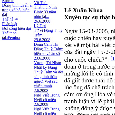
Kinh tế
Vũ Thất
Đồng tính luyến ái
Thất thủ Ninh
Lê Xuân Khoa
trong xã hội hiện
Bình: 33 năm
đại
Xuyên tạc sự thật h
nhìn lại...
Thế hệ @
26.6.2008
Pháp luật
Lý Đợi
Đời sống hiện đại
Ngày 15-03-2005, n
Tử vi Đặng Thuỳ
Thể thao
Trâm
cuộc chiến hay xuyê
talaFemina
25.6.2008
xét về một bài viết
Đoàn Cầm Thi
Đặng Thuỳ Trâm:
của đài ngày 15-2-2
biến số và ẩn số
[1
23.6.2008
cho cuộc chiến?”.
Vương Trí Nhàn
đoan ở trong nước c
Nhật ký Ðặng
Thuỳ Trâm và đời
những lời lẽ có tín
sống tinh thần
đã giữ được thái độ
người Việt sau
chiến tranh
lúc ông đã chê trách
2.6.2008
cám ơn ông Hòa về t
Ngô Viết Trọng
Ngôi cổ miếu
tranh luận vì lẽ phả
2.6.2008
không đồng ý được v
Ngô Viết Trọng
Ngôi cổ miếu