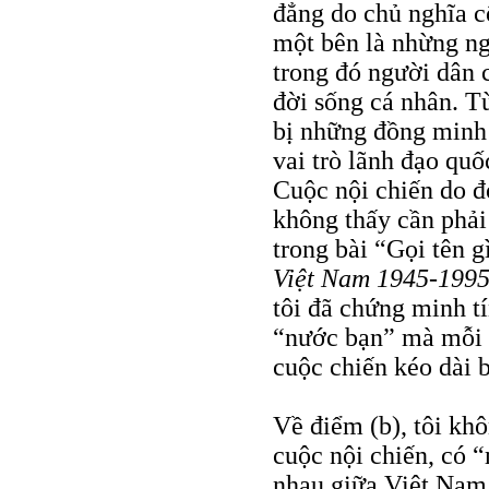
đẳng do chủ nghĩa c
một bên là nhừng ng
trong đó người dân c
đời sống cá nhân. Từ
bị những đồng minh 
vai trò lãnh đạo quố
Cuộc nội chiến do đ
không thấy cần phải
trong bài “Gọi tên g
Việt Nam 1945-1995
tôi đã chứng minh t
“nước bạn” mà mỗi b
cuộc chiến kéo dài
Về điểm (b), tôi khô
cuộc nội chiến, có
nhau giữa Việt Na