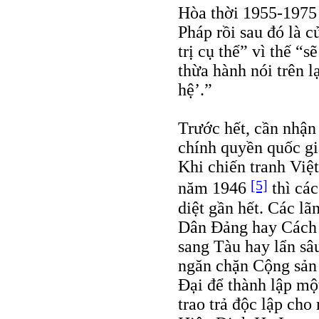
Hòa thời 1955-1975 
Pháp rồi sau đó là 
trị cụ thể” vì thế “
thừa hành nói trên l
hệ’.”
Trước hết, cần nhận 
chính quyền quốc gi
Khi chiến tranh Việ
[5]
năm 1946
thì các
diệt gần hết. Các lã
Dân Ðảng hay Cách
sang Tàu hay lẩn sâ
ngăn chặn Cộng sản 
Ðại để thành lập mộ
trao trả độc lập ch