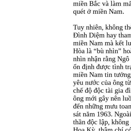
miền Bắc và làm mấ
quét ở miền Nam.
Tuy nhiên, không t
Ðình Diệm hay tham 
miền Nam mà kết lu
Hòa là “bù nhìn” ho
nhìn nhận rằng Ngô
ổn định được tình t
miền Nam tin tưởng 
yêu nước của ông từ
chế độ độc tài gia đ
ông mới gây nên lu
đến những mưu toan
sát năm 1963. Ngoài
thần độc lập, không
Hoa Kỳ, thậm chí có