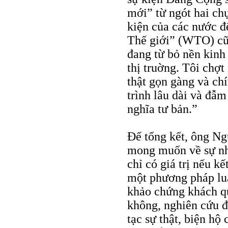
mới” từ ngót hai ch
kiện của các nước đ
Thế giới” (WTO) cũ
đang từ bỏ nền kinh 
thị truờng. Tôi chợ
thật gọn gàng và ch
trình lâu dài và đẫ
nghĩa tư bản.”
Ðể tổng kết, ông Ng
mong muốn về sự nhì
chỉ có giá trị nếu k
một phương pháp luậ
khảo chứng khách qu
không, nghiên cứu đó
tạc sự thật, biện hộ