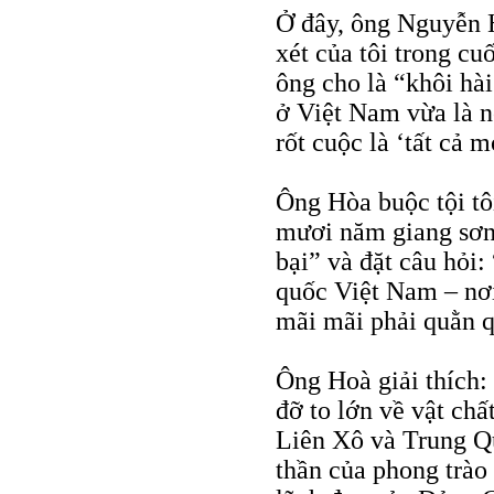
Ở đây, ông Nguyễn H
xét của tôi trong cu
ông cho là “khôi hà
ở Việt Nam vừa là n
rốt cuộc là ‘tất cả 
Ông Hòa buộc tội tôi
mươi năm giang sơn 
bại” và đặt câu hỏi
quốc Việt Nam – nơi 
mãi mãi phải quằn q
Ông Hoà giải thích: 
đỡ to lớn về vật chấ
Liên Xô và Trung Q
thần của phong trào