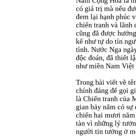
Nam Cộng Hòa là mộ
có giá trị mà nếu đư
đem lại hạnh phúc v
chiến tranh và lãnh
cũng đã được hưởng
kể như tự do tín ngư
tình. Nước Nga ngà
độc đoán, đã thiết l
như miền Nam Việt 
Trong bài viết về tê
chính đáng để gọi g
là Chiến tranh của
gian bảy năm có sự c
chiến hai mươi năm 
tàn vì những lý tưở
người tin tưởng ở m