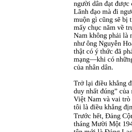
người dân đạt được 
Lãnh đạo mà đi ngư
muộn gì cũng sẽ bị t
mấy chục năm về tr
Nam không phải là n
như ông Nguyễn Hoà
thật có ý thức đã ph
mạng—khi có những 
của nhân dân.
Trở lại điều khẳng 
duy nhất đúng” của
Việt Nam và vai trò
tôi là điều khẳng đị
Trước hết, Ðảng C
tháng Mười Một 1945
tên mới là Ðảng La