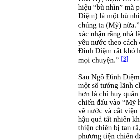
hiệu “bù nhìn” mà p
Diệm) là một bù nhìn
chúng ta (Mỹ) nữa.
xác nhận rằng nhà l
yêu nước theo cách 
Ðình Diệm rất khó 
[3]
mọi chuyện.”
Sau Ngô Ðình Diệm 
một số tướng lãnh ch
hơn là chỉ huy quân
chiến đấu vào “Mỹ h
về nước và cắt viện 
hậu quả tất nhiên k
thiện chiến bị tan rã
phương tiện chiến đ