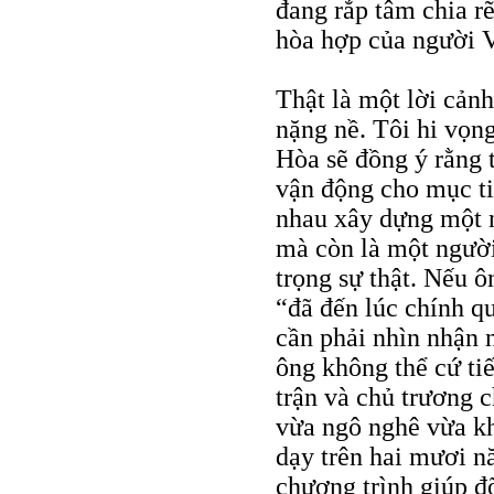
đang rắp tâm chia rẽ
hòa hợp của người V
Thật là một lời cản
nặng nề. Tôi hi vọng
Hòa sẽ đồng ý rằng 
vận động cho mục ti
nhau xây dựng một 
mà còn là một người
trọng sự thật. Nếu ô
“đã đến lúc chính q
cần phải nhìn nhận n
ông không thể cứ tiế
trận và chủ trương c
vừa ngô nghê vừa kh
dạy trên hai mươi n
chương trình giúp 