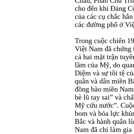
Châu, Phan Chu Trin
cho đến khi Ðảng Cộ
của các cụ chắc hẳn
các đường phố ở Vi
Trong cuộc chiến 1
Việt Nam đã chứng t
cả hai mặt trận tuyê
lầm của Mỹ, do qua
Diệm và sự tồi tệ c
quân và dân miền Bắ
đồng bào miền Nam 
bè lũ tay sai” và ch
Mỹ cứu nước”. Cuộc 
bom và hỏa lực khủ
Bắc và hành quân lù
Nam đã chỉ làm gia 