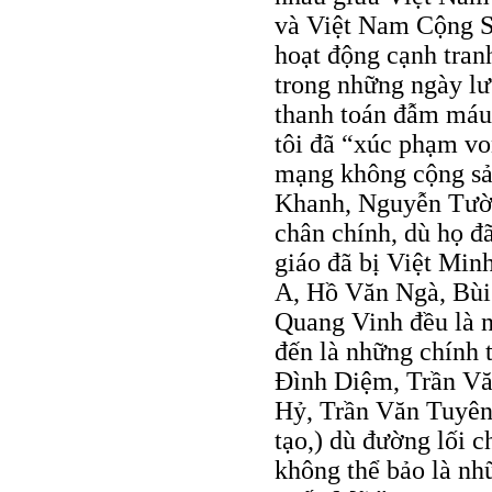
và Việt Nam Cộng S
hoạt động cạnh tranh
trong những ngày l
thanh toán đẫm máu 
tôi đã “xúc phạm vo
mạng không cộng s
Khanh, Nguyễn Tườ
chân chính, dù họ đã
giáo đã bị Việt Min
A, Hồ Văn Ngà, Bùi
Quang Vinh đều là 
đến là những chính 
Ðình Diệm, Trần Vă
Hỷ, Trần Văn Tuyên (
tạo,) dù đường lối c
không thể bảo là nh