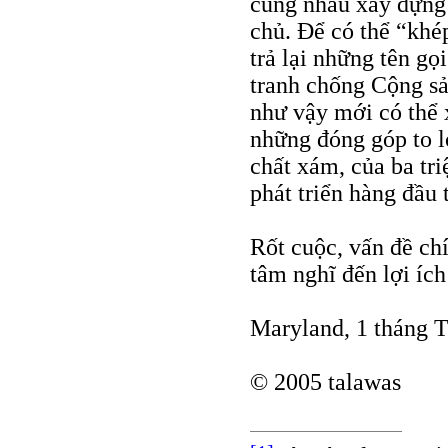
cùng nhau xây dựng
chủ. Ðể có thể “khép
trả lại những tên g
tranh chống Cộng sả
như vậy mới có thể 
những đóng góp to l
chất xám, của ba tr
phát triển hàng đầu 
Rốt cuộc, vấn đề ch
tâm nghĩ đến lợi íc
Maryland, 1 tháng 
© 2005 talawas