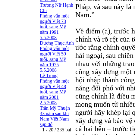
Trương Nữ Hạnh
Pháp, và sau này là
Chi
Nam.”
Phỏng vấn một
người Việt 73
tuổi, sang Mỹ
Về điểm (a), trước h
năm 1991
5.5.2008
chính và rõ rệt của 
Dương Thục Anh
ước rằng chính quyề
Phỏng vấn một
người Việt 59
hải ngoại, sau chiế
tuổi, sang Mỹ
nhau với những trao
năm 1975
5.5.2008
công xây dựng một 
Lê Trọng
hội nhập thành công
Phỏng vấn một
người Việt 48
năng đối phó với n
tuổi, sang Mỹ
cũng chính là điều 
năm 2001
2.5.2008
mong muốn từ nhiều
Trần Mỹ Thuận
người hãy khép lại 
33 năm sau khi
Nam Việt Nam
xây dựng và bảo vệ 
sụp đổ
cả hai bên – trước t
1 - 20 / 235 bài