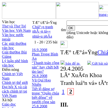
trang
Văn học
TÆ° tÆ°á»Ÿng
Thơ và Thơ Trẻ
Chiáº¿n tranh
tìm
Văn học Việt Nam
nhÃ¬n tá»«
(dùng Unicode hoặc khôn
Văn học nước
nhiá»u phÃ­a
dấu)
ngoài
1 - 20 / 235 bài
Các giải thưởng
văn học
16.9.2008
TÆ° tÆ°á»Ÿng
Chiá
Giải thưởng Bùi
Phan Trọng Bình
Giáng
An
Lý luận phê bình
“Thanh toán cộng
bản để in
Gửi bài nà
văn học
sản” hay chửi bới
29.4.2005
Điểm nóng
tào lao?
Chính trị Việt
LÃª XuÃ¢n Khoa
26.8.2008
Nam
Vũ Quí Hạo
Tranh luáº­n vá» tÃ
Chính trị thế giới
Nhiên
Đại hội X và cải
Tiết lộ đáng sợ
1
2
cách chính trị tại
trong “Quận chúa
Việt Nam
biệt động” về
Xã hội
người cộng sản
III.
Giáo dục
25.8.2008