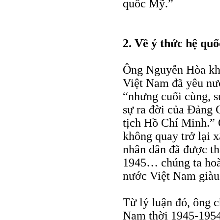
quốc Mỹ.”
2. Về ý thức hệ quố
Ông Nguyễn Hòa khẳn
Việt Nam đã yêu nư
“nhưng cuối cùng, s
sự ra đời của Ðảng 
tịch Hồ Chí Minh.” 
không quay trở lại 
nhân dân đã được th
1945… chúng ta hoà
nước Việt Nam giàu
Từ lý luận đó, ông 
Nam thời 1945-1954