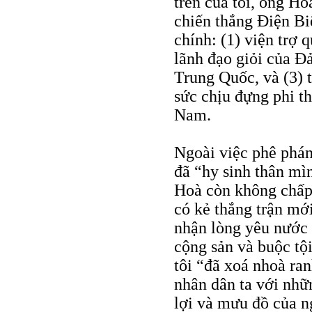
trên của tôi, ông Ho
chiến thắng Ðiện Bi
chính: (1) viện trợ
lãnh đạo giỏi của Ð
Trung Quốc, và (3) 
sức chịu đựng phi t
Nam.
Ngoài việc phê phán
đã “hy sinh thân mì
Hoà còn không chấp 
có kẻ thắng trận mớ
nhận lòng yêu nước 
cộng sản và buộc tộ
tôi “đã xoá nhoà ra
nhân dân ta với nhữ
lợi và mưu đồ của n