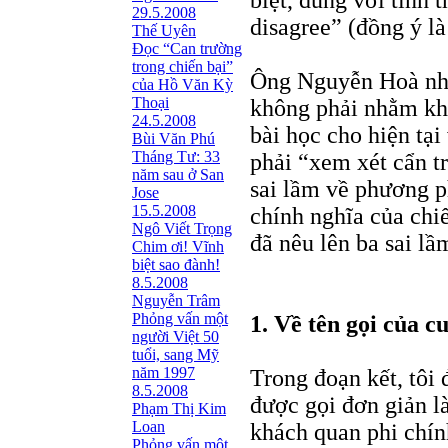
biệt, đúng với tinh 
29.5.2008
disagree” (đồng ý là
Thế Uyên
Đọc “Can trường
trong chiến bại”
Ông Nguyễn Hoà nhìn
của Hồ Văn Kỳ
Thoại
không phải nhằm khơ
24.5.2008
bài học cho hiện tại
Bùi Văn Phú
Tháng Tư: 33
phải “xem xét cẩn tr
năm sau ở San
sai lầm về phương 
Jose
15.5.2008
chính nghĩa của ch
Ngô Viết Trọng
đã nêu lên ba sai lầm
Chim ơi! Vĩnh
biệt sao đành!
8.5.2008
Nguyễn Trâm
Phỏng vấn một
1. Về tên gọi của c
người Việt 50
tuổi, sang Mỹ
năm 1997
Trong đoạn kết, tôi
8.5.2008
được gọi đơn giản l
Phạm Thị Kim
Loan
khách quan phi chính
Phỏng vấn một