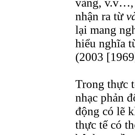
vàng, v.v…,
nhận ra từ
v
lại mang ngh
hiểu nghĩa t
(2003 [1969
Trong thực 
nhạc phản đ
động có lẽ k
thực tế có t