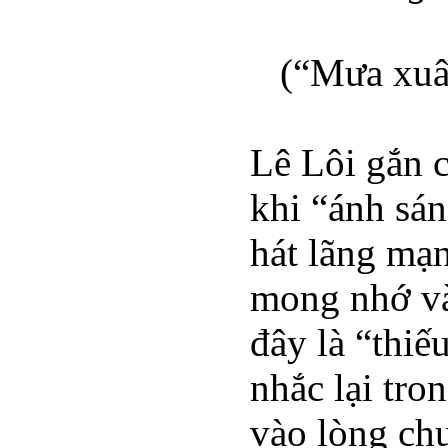
(“Mưa xuâ
Lê Lôi gắn ch
khi “ánh sán
hát lãng mạn
mong nhớ và
đây là “thiế
nhắc lại tro
vào lòng chu