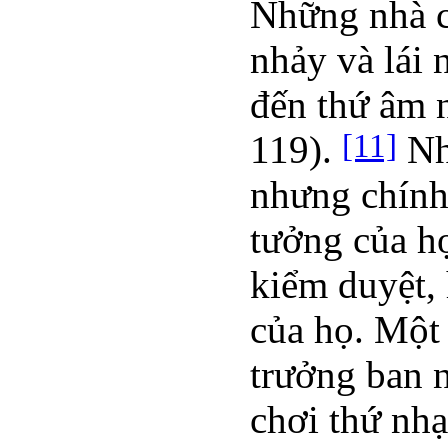
Những nhà c
nhảy và lái 
đến thứ âm n
[11]
119).
Nhi
nhưng chính
tưởng của h
kiểm duyệt,
của họ. Một 
trưởng ban 
chơi thứ nhạ