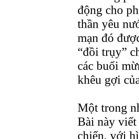
động cho pho
thần yêu nướ
mạn đó được 
“đồi trụy” c
các buổi mừ
khêu gợi củ
Một trong n
Bài này viế
chiến, với 