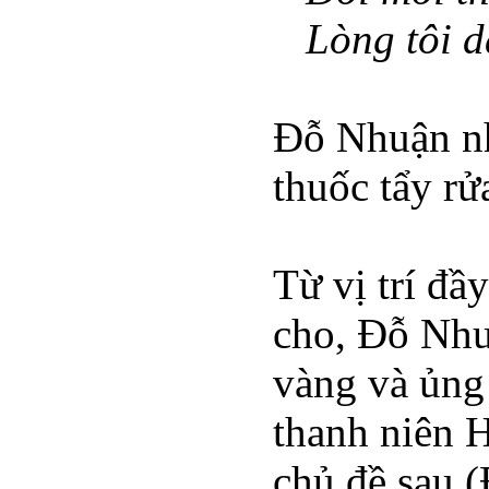
Lòng tôi 
Đỗ Nhuận nh
thuốc tẩy rử
Từ vị trí đầ
cho, Đỗ Nhuậ
vàng và ủng 
thanh niên 
chủ đề sau 