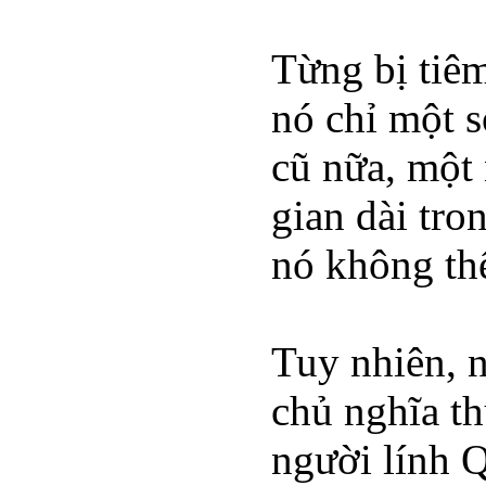
Từng bị tiê
nó chỉ một 
cũ nữa, một 
gian dài tro
nó không th
Tuy nhiên, n
chủ nghĩa th
người lính Q