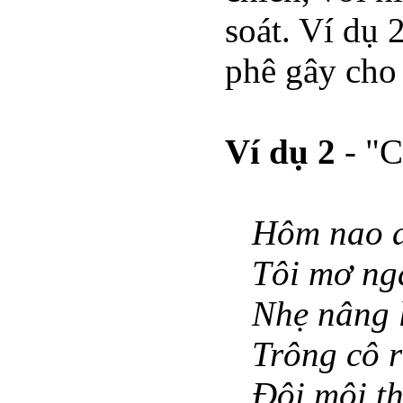
soát. Ví dụ 
phê gây cho
Ví dụ 2
- "C
Hôm nao d
Tôi mơ ng
Nhẹ nâng l
Trông cô r
Đôi môi t