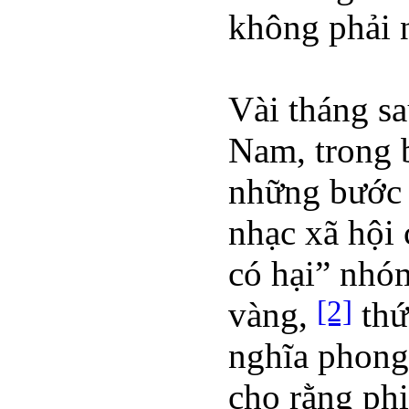
không phải n
Vài tháng sa
Nam, trong b
những bước t
nhạc xã hội 
có hại” nh
[2]
vàng,
thứ
nghĩa phong 
cho rằng ph