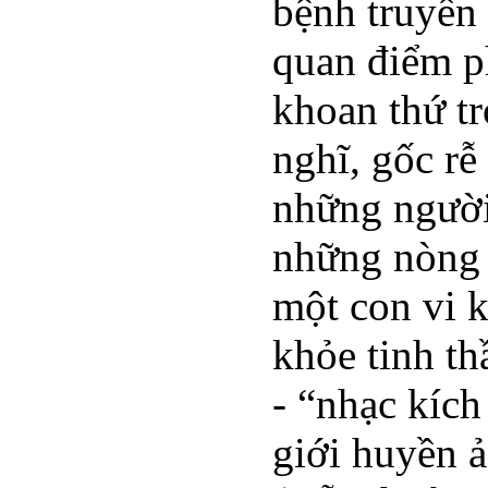
bệnh truyền 
quan điểm ph
khoan thứ t
nghĩ, gốc rễ
những người 
những nòng 
một con vi k
khỏe tinh th
- “nhạc kích
giới huyền ả