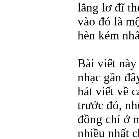
lẳng lơ đĩ t
vào đó là mộ
hèn kém nhấ
Bài viết này
nhạc gần đây
hát viết về 
trước đó, nh
đồng chí ở 
nhiều nhất c