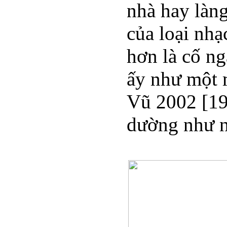
nhà hay làn
của loại nhạ
hơn là cố n
ấy như một 
Vũ 2002 [19
dường như n