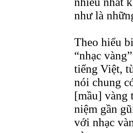
nhiều nhất 
như là nhữn
Theo hiểu b
“nhạc vàng”
tiếng Việt, 
nói chung c
[mầu] vàng 
niệm gần gũi
với nhạc và