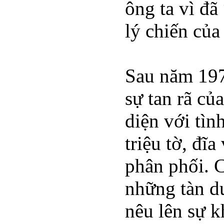
ông ta vì đã
lý chiến của
Sau năm 1975
sự tan rã c
diện với tì
triệu tờ, đĩ
phân phối. C
những tàn d
nêu lên sự k