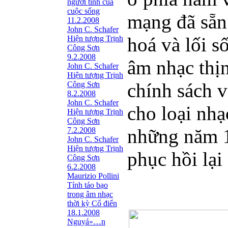
người tình của
cuộc sống
mạng đã sẵn
11.2.2008
John C. Schafer
hoá và lối 
Hiện tượng Trịnh
Công Sơn
9.2.2008
âm nhạc thịn
John C. Schafer
Hiện tượng Trịnh
chính sách 
Công Sơn
8.2.2008
John C. Schafer
cho loại nhạ
Hiện tượng Trịnh
Công Sơn
những năm 1
7.2.2008
John C. Schafer
Hiện tượng Trịnh
phục hồi lại
Công Sơn
6.2.2008
Maurizio Pollini
Tính táo bạo
trong âm nhạc
thời kỳ Cổ điển
18.1.2008
Nguyá»…n