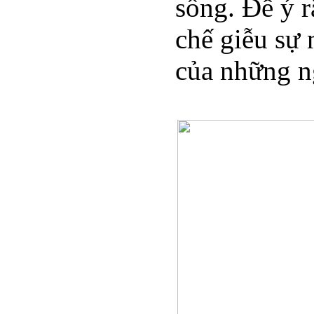
sống. Để ý 
chế giễu sự 
của những n