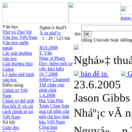
trang
Văn học
Nghá»‡ thuáº­t
Thơ và Thơ Trẻ
Ã‚m nháº¡c
tìm
Văn học Việt Nam
1 - 20 / 123 bài
(dùng Unicode hoặc không
Văn học nước
30.9.2008
ngoài
T. Vấn
Các giải thưởng
Nghá»‡ thuáº
Nhạc sĩ Phạm
văn học
Duy: thêm một sự
Giải thưởng Bùi
việc khó hiểu
Giáng
bản để in
Gử
19.7.2008
Lý luận phê bình
Jeffrey Chappell
văn học
23.6.2005
Thế chân vào
Điểm nóng
phút chót
Chính trị Việt
Jason Gibbs
1.4.2008
Nam
Bùi Văn Phú
Chính trị thế giới
Trịnh Công Sơn
Đại hội X và cải
Nháº¡c vÃ n
qua cái nhìn của
cách chính trị tại
một chỉ huy tình
Việt Nam
báo Việt Nam
Xã hội
Nguyá»…n 
Cộng hoà
Giáo dục