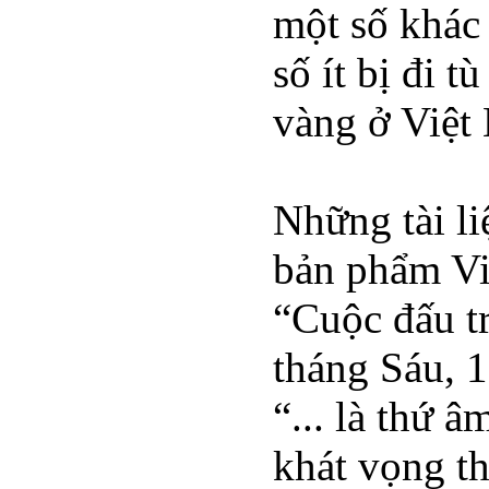
một số khác 
số ít bị đi 
vàng ở Việt
Những tài li
bản phẩm Vi
“Cuộc đấu t
tháng Sáu, 1
“... là thứ 
khát vọng th