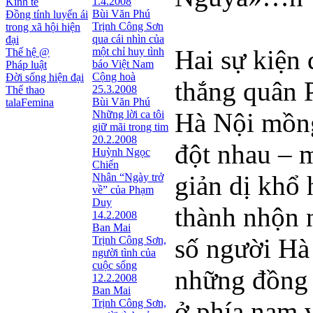
1.4.2008
Kinh tế
Bùi Văn Phú
Đồng tính luyến ái
Trịnh Công Sơn
trong xã hội hiện
qua cái nhìn của
đại
Hai sự kiện 
một chỉ huy tình
Thế hệ @
báo Việt Nam
Pháp luật
Cộng hoà
Đời sống hiện đại
thắng quân 
25.3.2008
Thể thao
Bùi Văn Phú
talaFemina
Hà Nội mồng
Những lời ca tôi
giữ mãi trong tim
20.2.2008
đột nhau – 
Huỳnh Ngọc
Chiến
giản dị khổ 
Nhân “Ngày trở
về” của Phạm
Duy
thành nhộn 
14.2.2008
Ban Mai
số người Hà 
Trịnh Công Sơn,
người tình của
cuộc sống
những đồng 
12.2.2008
Ban Mai
ở phía nam v
Trịnh Công Sơn,