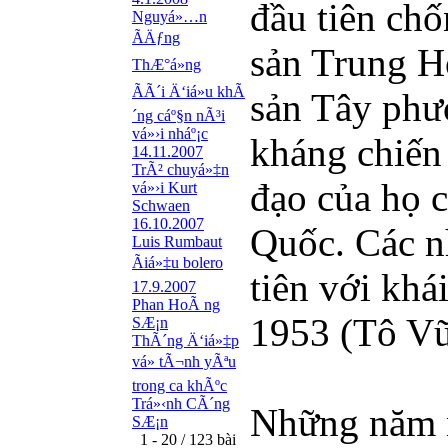
đầu tiên ch
Nguyá»…n
ÃÄƒng
sản Trung Ho
ThÆ°á»ng
ÃÃ´i Ä‘iá»u khÃ
sản Tây phư
´ng cáº§n nÃ³i
vá»›i nháº¡c
kháng chiến
14.11.2007
TrÃ² chuyá»‡n
đạo của họ 
vá»›i Kurt
Schwaen
16.10.2007
Quốc. Các n
Luis Rumbaut
Ãiá»‡u bolero
tiên với kh
17.9.2007
Phan HoÃ ng
1953 (Tô Vũ
SÆ¡n
ThÃ´ng Ä‘iá»‡p
vá» tÃ¬nh yÃªu
trong ca khÃºc
Trá»‹nh CÃ´ng
Những năm n
SÆ¡n
1 - 20 / 123 bài