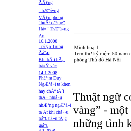
ÃÄƒng
ThÆ°á»ng
VÄƒn phong
"huÃª dáº¡ng"
Há»“ TrÆ°á»ng
An
16.1.2008
Tráº§n Trung
Minh hoạ 1
Äáº¡o
Tem thư kỷ niệm 50 năm c
phóng Thủ đô Hà Nội
Khi bÃ i hÃ¡t
trá»Ÿ vá»
14.1.2008
Pháº¡m Duy
NgÆ°á»i ta khen
hay chÃª tÃ´i
Thuật ngữ c
thÃ¬ nhiá»u
nhÆ°ng ngÆ°á»i
vàng” - một
ta Ã­t khi chá»‹u
tráº£ tiá»n tÃ¡c
những tình 
giáº£
4.1.2008