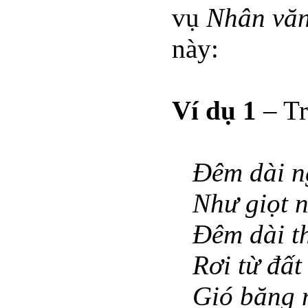
vụ
Nhân văn
này:
Ví dụ 1
– Tr
Đêm dài ng
Như giọt n
Đêm dài th
Rơi từ đất
Gió băng n