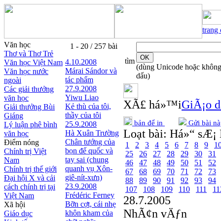
trang
Văn học
1 - 20 / 257 bài
Thơ và Thơ Trẻ
tìm
4.10.2008
Văn học Việt Nam
(dùng Unicode hoặc khôn
Márai Sándor và
Văn học nước
dấu)
tác phẩm
ngoài
27.9.2008
Các giải thưởng
Yiwu Liao
văn học
XÃ£ há»™i
GiÃ¡o d
Kẻ thù của tôi,
Giải thưởng Bùi
thầy của tôi
Giáng
bản để in
Gửi bài nà
25.9.2008
Lý luận phê bình
Loạt bài:
Há»“ sÆ¡ 
Hà Xuân Trường
văn học
Chân tướng của
Điểm nóng
1
2
3
4
5
6
7
8
9
1
bọn đế quốc và
Chính trị Việt
25
26
27
28
29
30
31
tay sai (chung
Nam
46
47
48
49
50
51
52
quanh vụ Xôn-
Chính trị thế giới
67
68
69
70
71
72
73
giê-nít-xưn)
Đại hội X và cải
88
89
90
91
92
93
94
23.9.2008
cách chính trị tại
107
108
109
110
111
11
Frédéric Ferney
Việt Nam
28.7.2005
Bỡn cợt, cái nhẹ
Xã hội
NhÃ¢n vÄƒn
khôn kham của
Giáo dục