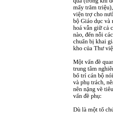
quá (trong khi 
mấy trăm triệu)
viện trợ cho nư
bộ Giáo dục và 
hoá vẫn giữ cả 
nào, đến nỗi các
chuẩn bị khai g
kho của Thư việ
Một vấn đề quan
trung tâm nghiê
bố trí cán bộ nó
và phụ trách, n
nên nặng về tiêu
vấn đề phụ:
Dù là một tổ ch