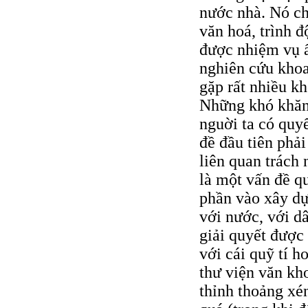
nước nhà. Nó ch
văn hoá, trình 
được nhiệm vụ ấ
nghiên cứu khoa
gặp rất nhiều kh
Những khó khăn 
nguời ta có quyế
đề đầu tiên phải
liên quan trách
là một vấn đề qu
phần vào xây dự
với nước, với d
giải quyết được 
với cái quỹ tí 
thư viện văn kh
thỉnh thoảng xé