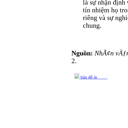
là sự nhận định 
tín nhiệm họ tr
riêng và sự nghi
chung.
Nguồn:
NhÃ¢n vÄƒ
2.
bản để in