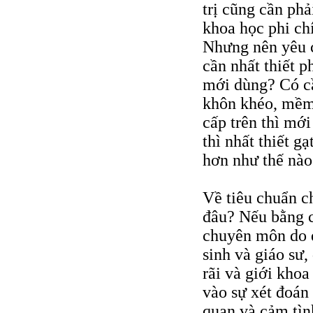
trị cũng cần ph
khoa học phi chí
Nhưng nên yêu c
cần nhất thiết p
mới dùng? Có cầ
khôn khéo, mềm d
cấp trên thì mới
thì nhất thiết g
hơn như thế nào
Về tiêu chuẩn c
đâu? Nếu bằng c
chuyên môn do q
sinh và giáo sư,
rãi và giới khoa
vào sự xét đoán
quan và cảm tìn