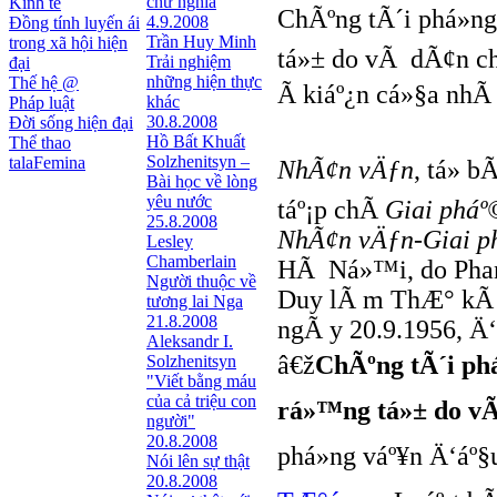
chữ nghĩa
Kinh tế
ChÃºng tÃ´i phá»n
4.9.2008
Đồng tính luyến ái
Trần Huy Minh
trong xã hội hiện
tá»± do vÃ dÃ¢n c
Trải nghiệm
đại
những hiện thực
Thế hệ @
Ã kiáº¿n cá»§a nhÃ
khác
Pháp luật
30.8.2008
Đời sống hiện đại
Hồ Bất Khuất
Thể thao
Solzhenitsyn –
talaFemina
NhÃ¢n vÄƒn
, tá» 
Bài học về lòng
yêu nước
táº¡p chÃ­
Giai phá
25.8.2008
NhÃ¢n vÄƒn-Giai 
Lesley
Chamberlain
HÃ Ná»™i, do Phan
Người thuộc về
Duy lÃ m ThÆ° kÃ­ t
tương lai Nga
21.8.2008
ngÃ y 20.9.1956, Ä‘
Aleksandr I.
â€ž
ChÃºng tÃ´i phá
Solzhenitsyn
"Viết bằng máu
của cả triệu con
rá»™ng tá»± do v
người"
20.8.2008
phá»ng váº¥n Ä‘áº§
Nói lên sự thật
20.8.2008