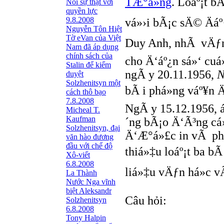
TÆ°á»ng
. Loáº¡t b
Nói sự thật với
quyền lực
9.8.2008
vá»›i bÃ¡c sÄ© Äáº
Nguyễn Tôn Hiệt
Tờ eVan của Việt
Duy Anh, nhÃ vÄƒn
Nam đã áp dụng
chính sách của
cho Ä‘áº¿n sá»‘ cuá
Stalin để kiểm
ngÃ y 20.11.1956,
N
duyệt
Solzhenitsyn một
bÃ i phá»ng váº¥n
cách thô bạo
7.8.2008
NgÃ y 15.12.1956, 
Micheal T.
Kaufman
´ng bÃ¡o Ä‘Ã³ng cá
Solzhenitsyn, đại
Ä‘Æ°á»£c in vÃ phÃ
văn hào đương
đầu với chế độ
thiá»‡u loáº¡t ba b
Xô-viết
6.8.2008
liá»‡u vÄƒn há»c vÃ
La Thành
Nước Nga vĩnh
biệt Aleksandr
Câu hỏi:
Solzhenitsyn
6.8.2008
Tony Halpin