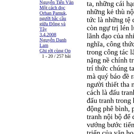
Nguyễn Tiến Văn
ta, những cái hạ
Một cách đọc
những kẻ thù nội
Orhan Pamuk,
người bắc cầu
tức là những tệ 
giữa Đông và
còn ngự trị lén 
Tây
3.4.2008
lãnh đạo của nh
Nguyễn Danh
nghĩa, công thức
Lam
Ghi rời cùng Op
trong công tác 
1 - 20 / 257 bài
nặng nề chính t
trí thức chúng t
mà quý báo đề ra
người thiết tha 
cách là đấu tra
đấu tranh trong
động phê bình, 
tranh nội bộ để
vướng bước tiến
triển của văn ho