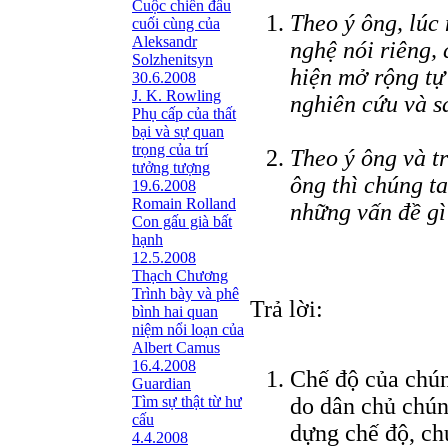
Cuộc chiến đấu
Theo ý ông, lúc 
cuối cùng của
Aleksandr
nghệ nói riêng,
Solzhenitsyn
hiện mở rộng tự 
30.6.2008
J. K. Rowling
nghiên cứu và s
Phụ cấp của thất
bại và sự quan
trọng của trí
Theo ý ông và t
tưởng tượng
ông thì chúng t
19.6.2008
Romain Rolland
những vấn đề gì
Con gấu già bất
hạnh
12.5.2008
Thạch Chương
Trình bày và phê
Trả lời:
bình hai quan
niệm nổi loạn của
Albert Camus
16.4.2008
Chế độ của chún
Guardian
Tìm sự thật từ hư
do dân chủ chún
cấu
dựng chế độ, ch
4.4.2008