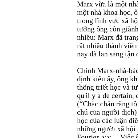
Marx vừa là một nhà
một nhà khoa học, ô
tгоng lĩnh vực xã h
tưởng ông còn giành
nhiều: Marx đã tran
rất nhiều thành viên
nay đã lan sang tận
Chính Marx-nhà-bác
định kiểu ấy, ông kh
thống triết học và t
qu'il y a de certain,
(“Chắc chắn rằng tôi
chú của người dịch)
học của các luận đi
những người xã hội 
Fourier, v.v… Việc ô