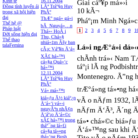
Kinh tế
16.11.2004
Giai cáº¥p má»›i
Đồng tính luyến ái
LÃª Tráº§n Huy
10 kÃ¬
trong xã hội hiện
PhÃº
đại
ThÆ° ngá» gá»­i
Pháº¡m Minh Ngá»c
Thế hệ @
bÃ Nguyá»…n
Pháp luật
1
2
3
4
5
6
7
8
9
1
Thá»‹ HoÃ i
Đời sống hiện đại
Thu, Chá»§
Thể thao
nhiá»‡m Ãšy ban
talaFemina
Lá»i ngÆ°á»i dá»‹
cÃ¡c Váº¥n Ä‘á»
XÃ£ há»™i
chÃ­nh trá»‹ Nam T
cá»§a Quá»‘c
táº¡i lÃ ng Podbisht
há»™i
12.11.2004
Montenegro. Ã”ng h
LÃª Tráº§n Huy
PhÃº
trÆ°á»ng tá»•ng há
Vá» má»™t
kiá»ƒu Ã½ kiáº¿n
vÃ o nÄƒm 1932, lÃº
Ä‘á»‘i vá»›i
nÄƒm Ä‘Ã³, Ã´ng Ä‘
nguyÃªn nhÃ¢n
Ä‘áº¡o Ä‘á»©c
tá»• chá»©c biá»ƒu 
xÃ£ há»™i trong
tháº¯ng lá»£i
Ä‘á»™ng sau khi Ä
cá»§a tá»•ng
Tito vÃ o nÄƒm 193
thá»‘ng Bush