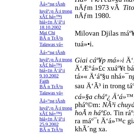
Ãá»“ng tÃ­nh
nÄƒm 1973 vÃ
Tit
luyáº¿n Ã¡i trong
nÄƒm 1980.
xÃ£ há»™i
hiá»‡n Ä‘áº¡i
18.10.2002
Milovan Djilas máº¥
Mai Chi
BÃ n TrÃ²n
tuá»•i.
Talawas vá»
Ãá»“ng tÃ­nh
Giai cáº¥p má»›i
Ä‘
luyáº¿n Ã¡i trong
xÃ£ há»™i
Ä‘Æ°á»£c xuáº¥t báº
hiá»‡n Ä‘áº¡i
tá»« Ä‘áº§u nhá»¯n
9.10.2002
Faith
sau Ä‘Ã³ in trong tá
BÃ n TrÃ²n
Talawas vá»
cá»§a cháº¿ Ä‘á»™ 
Ãá»“ng tÃ­nh
pháº©m:
NÃ³i chuyá
luyáº¿n Ã¡i trong
hoÃ n háº£o.
Tin rá
xÃ£ há»™i
hiá»‡n Ä‘áº¡i
ra máº¯t Ä‘á»™c gi
25.9.2002
khÃ´ng xa.
BÃ n TrÃ²n