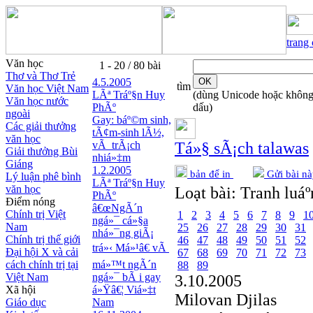
trang
Văn học
1 - 20 / 80 bài
Thơ và Thơ Trẻ
4.5.2005
tìm
Văn học Việt Nam
LÃª Tráº§n Huy
(dùng Unicode hoặc khôn
Văn học nước
PhÃº
dấu)
ngoài
Gay: báº©m sinh,
Các giải thưởng
tÃ¢m-sinh lÃ½,
văn học
vÃ trÃ¡ch
Tá»§ sÃ¡ch talawas
Giải thưởng Bùi
nhiá»‡m
Giáng
1.2.2005
bản để in
Gửi bài nà
Lý luận phê bình
LÃª Tráº§n Huy
văn học
Loạt bài:
Tranh luáº
PhÃº
Điểm nóng
â€œNgÃ´n
Chính trị Việt
1
2
3
4
5
6
7
8
9
1
ngá»¯ cá»§a
Nam
25
26
27
28
29
30
31
nhá»¯ng giÃ¡
Chính trị thế giới
46
47
48
49
50
51
52
trá»‹ Má»¹â€ vÃ
Đại hội X và cải
67
68
69
70
71
72
73
cách chính trị tại
má»™t ngÃ´n
88
89
Việt Nam
ngá»¯ bÃ i gay
3.10.2005
Xã hội
á»Ÿâ€¦ Viá»‡t
Milovan Djilas
Giáo dục
Nam