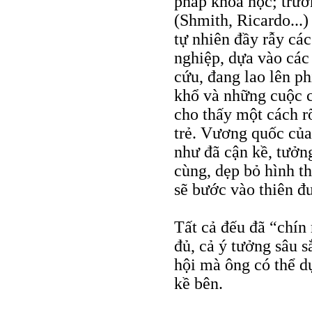
pháp khoa học; trườ
(Shmith, Ricardo...
tự nhiên đầy rẫy cá
nghiệp, dựa vào các
cứu, đang lao lên ph
khổ và những cuộc c
cho thấy một cách r
trẻ. Vương quốc của
như đã cận kề, tưởn
cùng, dẹp bỏ hình th
sẽ bước vào thiên đ
Tất cả đếu đã “chín
đủ, cả ý tưởng sâu 
hội mà ông có thể d
kề bên.