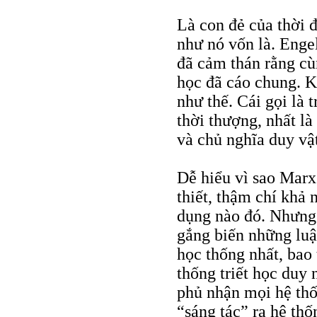
Là con đẻ của thời 
như nó vốn là. Engel
đã cảm thán rằng cùn
học đã cáo chung. K
như thế. Cái gọi là 
thời thượng, nhất l
và chủ nghĩa duy vậ
Dễ hiểu vì sao Marx 
thiết, thậm chí khả 
dụng nào đó. Nhưng 
gắng biến những luậ
học thống nhất, bao 
thống triết học duy 
phủ nhận mọi hệ thốn
“sáng tác” ra hệ thố