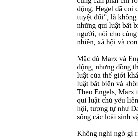
cũng cần phải chỉ rõ
động, Hegel đã coi c
tuyệt đối”, là không
những qui luật bất 
người, nói cho cùng 
nhiên, xã hội và con
Mặc dù Marx và Enge
động, nhưng đồng th
luật của thế giới kh
luật bất biến và khô
Theo Engels, Marx t
qui luật chủ yếu li
hội, tương tự như Da
sống các loài sinh vậ
Không nghi ngờ gì r