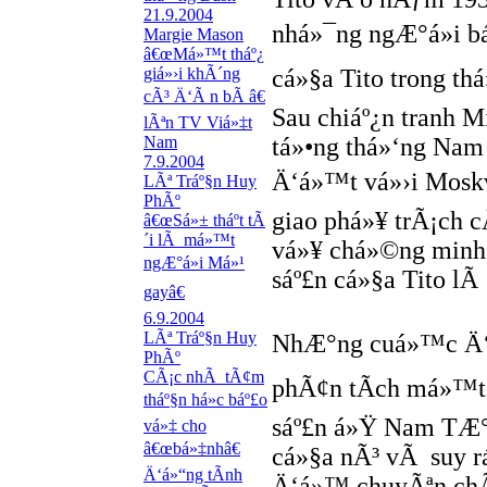
21.9.2004
nhá»¯ng ngÆ°á»i bá
Margie Mason
â€œMá»™t tháº¿
giá»›i khÃ´ng
cá»§a Tito trong thá»
cÃ³ Ä‘Ã n bÃ â€
Sau chiáº¿n tranh 
lÃªn TV Viá»‡t
Nam
tá»•ng thá»‘ng Na
7.9.2004
Ä‘á»™t vá»›i Mosk
LÃª Tráº§n Huy
PhÃº
giao phá»¥ trÃ¡ch 
â€œSá»± tháº­t tÃ
´i lÃ má»™t
vá»¥ chá»©ng minh
ngÆ°á»i Má»¹
sáº£n cá»§a Tito lÃ
gayâ€
6.9.2004
LÃª Tráº§n Huy
NhÆ°ng cuá»™c Ä‘á»
PhÃº
CÃ¡c nhÃ tÃ¢m
phÃ¢n tÃ­ch má»™t
tháº§n há»c báº£o
sáº£n á»Ÿ Nam TÆ° 
vá»‡ cho
â€œbá»‡nhâ€
cá»§a nÃ³ vÃ suy r
Ä‘á»“ng tÃ­nh
Ä‘á»™ chuyÃªn chÃ­