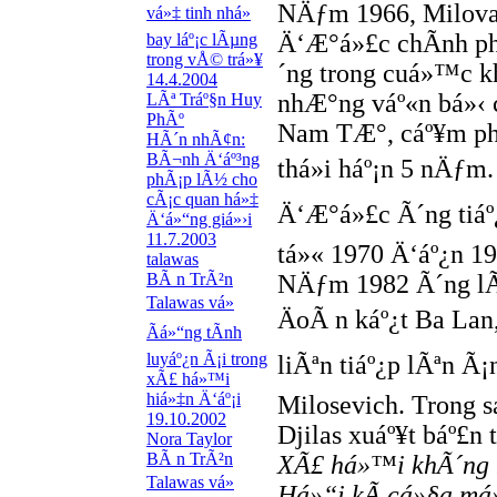
NÄƒm 1966, Milova
vá»‡ tinh nhá»
Ä‘Æ°á»£c chÃ­nh p
bay láº¡c lÃµng
trong vÅ© trá»¥
´ng trong cuá»™c kh
14.4.2004
nhÆ°ng váº«n bá»‹ c
LÃª Tráº§n Huy
PhÃº
Nam TÆ°, cáº¥m phÃ¡
HÃ´n nhÃ¢n:
BÃ¬nh Ä‘áº³ng
thá»i háº¡n 5 nÄƒm
phÃ¡p lÃ½ cho
cÃ¡c quan há»‡
Ä‘Æ°á»£c Ã´ng tiáº¿
Ä‘á»“ng giá»›i
11.7.2003
tá»« 1970 Ä‘áº¿n 19
talawas
BÃ n TrÃ²n
NÄƒm 1982 Ã´ng lÃ
Talawas vá»
ÄoÃ n káº¿t Ba La
Ãá»“ng tÃ­nh
luyáº¿n Ã¡i trong
liÃªn tiáº¿p lÃªn Ã
xÃ£ há»™i
hiá»‡n Ä‘áº¡i
Milosevich. Trong 
19.10.2002
Djilas xuáº¥t báº£n
Nora Taylor
BÃ n TrÃ²n
XÃ£ há»™i khÃ´ng 
Talawas vá»
Há»“i kÃ­ cá»§a m