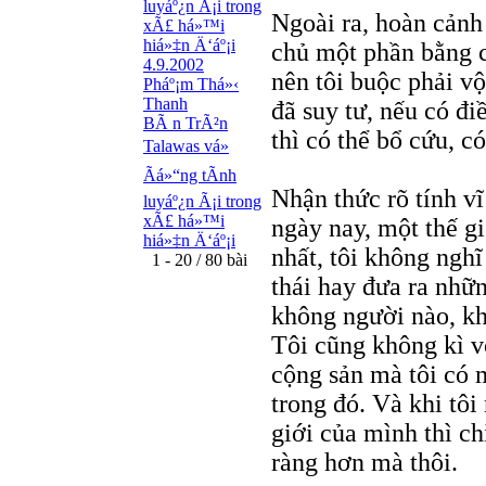
luyáº¿n Ã¡i trong
Ngoài ra, hoàn cảnh 
xÃ£ há»™i
hiá»‡n Ä‘áº¡i
chủ một phần bằng c
4.9.2002
nên tôi buộc phải vộ
Pháº¡m Thá»‹
Thanh
đã suy tư, nếu có đ
BÃ n TrÃ²n
thì có thể bổ cứu, c
Talawas vá»
Ãá»“ng tÃ­nh
Nhận thức rõ tính vĩ
luyáº¿n Ã¡i trong
xÃ£ há»™i
ngày nay, một thế g
hiá»‡n Ä‘áº¡i
nhất, tôi không ngh
1 - 20 / 80 bài
thái hay đưa ra nhữ
không người nào, kh
Tôi cũng không kì vọ
cộng sản mà tôi có
trong đó. Và khi tô
giới của mình thì ch
ràng hơn mà thôi.