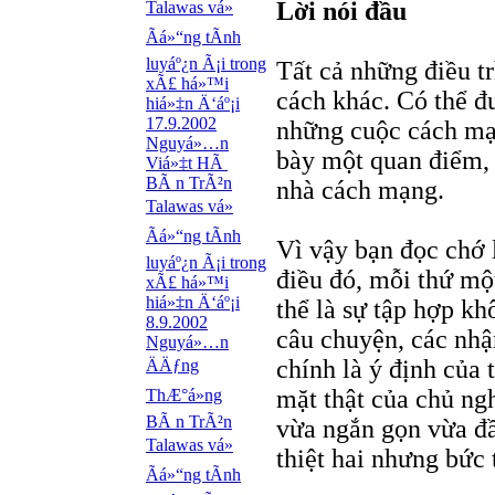
Lời nói đầu
Talawas vá»
Ãá»“ng tÃ­nh
luyáº¿n Ã¡i trong
Tất cả những điều tr
xÃ£ há»™i
cách khác. Có thể đ
hiá»‡n Ä‘áº¡i
17.9.2002
những cuộc cách mạn
Nguyá»…n
bày một quan điểm, 
Viá»‡t HÃ
BÃ n TrÃ²n
nhà cách mạng.
Talawas vá»
Ãá»“ng tÃ­nh
Vì vậy bạn đọc chớ 
luyáº¿n Ã¡i trong
điều đó, mỗi thứ một
xÃ£ há»™i
hiá»‡n Ä‘áº¡i
thể là sự tập hợp k
8.9.2002
câu chuyện, các nhậ
Nguyá»…n
chính là ý định của 
ÄÄƒng
mặt thật của chủ ng
ThÆ°á»ng
BÃ n TrÃ²n
vừa ngắn gọn vừa đầ
Talawas vá»
thiệt hai nhưng bức 
Ãá»“ng tÃ­nh