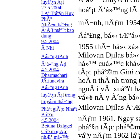
luyáº¿n Ã¡i
27.5.2004
hoáº¡t Ä‘á»™ng lÃ­
LÃª Tráº§n Huy
PhÃº
mÃ¬nh, nÄƒm 1954 M
NhÃ¬n báº±ng
Ä‘Ã´i máº¯t bao
Äáº£ng, bá»‹ tÆ°á
dung
9.5.2004
1955 thÃ¬ bá»‹ xá»­
Ã Nhi
Milovan Djilas bá»
Ãá»“ng tÃ­nh
há»™ cuá»™c khá»Ÿ
Ä‘á»“ng Ã¡i
4.5.2004
tÃ¡c pháº©m
Giai c
Dharmachari
hoÃ n thÃ nh trong 
JÃ±anavira
Äá»“ng tÃ­nh
ngoÃ i vÃ xuáº¥t 
luyáº¿n Ã¡i trong
vá»¥ nÃ y Ã´ng bá»
truyá»n thá»‘ng
Milovan Djilas Ä‘Æ°
Pháº­t giÃ¡o Nháº­t
Báº£n
nÄƒm 1961. Ngay sa
4.5.2004
pháº§n tÃ¡c pháº©
Bettina Dziggel
Cáº£m giÃ¡c
váº­y nÄƒm 1962 láº
nhÆ° má»™t