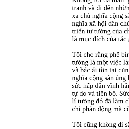
Không, tôi đã tham g
tranh và đi đến nhữn
xa chủ nghĩa cộng sả
nghĩa xã hội dân chủ
triển tư tưởng của c
là mục đích của tác 
Tôi cho rằng phê bì
tưởng là một việc l
và bác ái tồn tại cũ
nghĩa cộng sản ủng 
sức hấp dẫn vĩnh hằ
tự do và tiến bộ. S
lí tưởng đó đã làm 
chỉ phản động mà cò
Tôi cũng không đi sâ