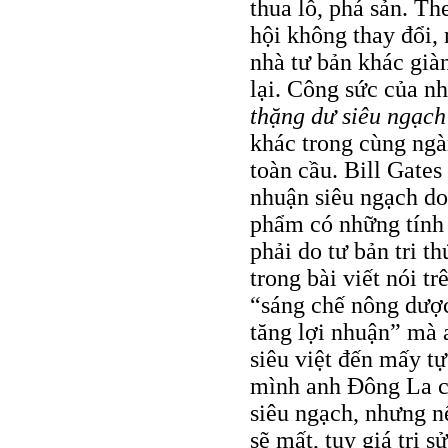
thua lỗ, phá sản. Th
hội không thay đổi, 
nhà tư bản khác già
lại. Công sức của n
thặng dư siêu ngạch
khác trong cùng ngàn
toàn cầu. Bill Gates
nhuận siêu ngạch d
phẩm có những tính 
phải do tư bản tri t
trong bài viết nói tr
“sáng chế nông dược
tăng lợi nhuận” mà 
siêu việt đến mấy tự
mình anh Đông La có
siêu ngạch, nhưng nế
sẽ mất, tuy giá trị