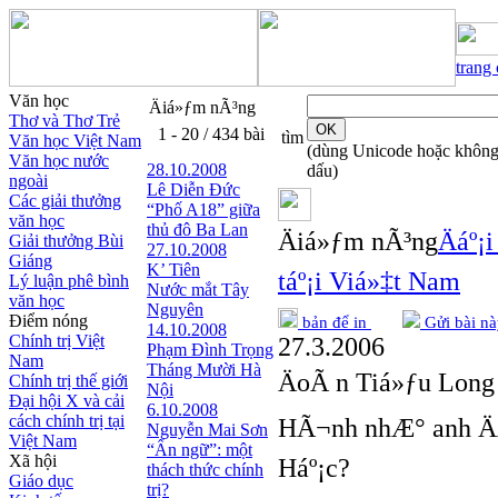
trang
Văn học
Äiá»ƒm nÃ³ng
Thơ và Thơ Trẻ
1 - 20 / 434 bài
tìm
Văn học Việt Nam
(dùng Unicode hoặc khôn
Văn học nước
28.10.2008
dấu)
ngoài
Lê Diễn Đức
Các giải thưởng
“Phố A18” giữa
văn học
thủ đô Ba Lan
Äiá»ƒm nÃ³ng
Äáº¡
Giải thưởng Bùi
27.10.2008
Giáng
K’ Tiên
táº¡i Viá»‡t Nam
Lý luận phê bình
Nước mắt Tây
văn học
Nguyên
Điểm nóng
bản để in
Gửi bài nà
14.10.2008
Chính trị Việt
27.3.2006
Phạm Đình Trọng
Nam
Tháng Mười Hà
ÄoÃ n Tiá»ƒu Long
Chính trị thế giới
Nội
Đại hội X và cải
6.10.2008
cách chính trị tại
HÃ¬nh nhÆ° anh ÄÃ
Nguyễn Mai Sơn
Việt Nam
“Ẩn ngữ”: một
Xã hội
Háº¡c?
thách thức chính
Giáo dục
trị?