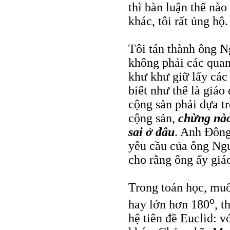
thì bàn luận thế nà
khác, tôi rất ủng hộ.
Tôi tán thành ông N
không phải các quan
khư khư giữ lấy các
biết như thế là giáo
cộng sản phải dựa tr
cộng sản,
chừng nào
sai ở đâu
. Anh Đông
yêu cầu của ông Ng
cho rằng ông ấy giáo
Trong toán học, muố
o
hay lớn hơn 180
, t
hệ tiên đề Euclid: v