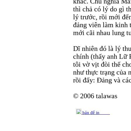
khác. Chủ nghĩa Mar
thì chả có lý do gì 
lý trước, rồi mới đế
đảng viên làm kinh 
mới cãi nhau lung t
Dĩ nhiên đó là lý t
chính (thấy anh Lữ 
tôi vờ vịt đòi thế c
như thực trạng của 
rồi đấy: Đảng và cá
© 2006 talawas
bản để in