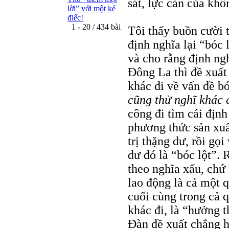
sát, lực cản của kh
lời” với một kẻ
điếc!
1 - 20 / 434 bài
Tôi thấy buồn cười 
định nghĩa lại “bóc 
và cho rằng định n
Đông La thì đề xuất
khác đi về vấn đề bó
cũng thử nghĩ khác 
công đi tìm cái địn
phương thức sản xuất
trị thặng dư, rồi gọi
dư đó là “bóc lột”. 
theo nghĩa xấu, chứ 
lao động là cả một q
cuối cùng trong cả 
khác đi, là “hưởng 
Đàn đề xuất chẳng h