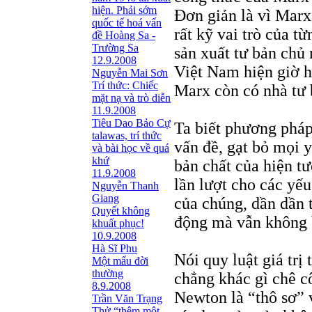
hiện. Phải sớm
Đơn giản là vì Marx
quốc tế hoá vấn
rất kỹ vai trò của t
đề Hoàng Sa -
Trường Sa
sản xuất tư bản chủ 
12.9.2008
Việt Nam hiện giờ h
Nguyễn Mai Sơn
Trí thức: Chiếc
Marx còn có nhà tư 
mặt nạ và trò diễn
11.9.2008
Tiêu Dao Bảo Cự
Ta biết phương pháp
talawas, trí thức
vấn đề, gạt bỏ mọi y
và bài học về quá
khứ
bản chất của hiện tư
11.9.2008
lần lượt cho các yếu
Nguyễn Thanh
Giang
của chúng, dần dần 
Quyết không
động mà vẫn không 
khuất phục!
10.9.2008
Hà Sĩ Phu
Nói quy luật giá trị
Một mẩu đời
thường
chẳng khác gì chê cô
8.9.2008
Newton là “thô sơ” 
Trần Văn Trạng
Thử “thêm một