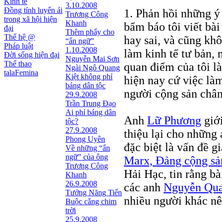
Kinh tế
3.10.2008
Đồng tính luyến ái
1. Phản hồi những ý
Trương Công
trong xã hội hiện
Khanh
bẩm báo tôi viết b
đại
Thêm phẩy cho
Thế hệ @
hay sai, và cũng kh
“ẩn ngữ”
Pháp luật
1.10.2008
làm kinh tế tư bản,
Đời sống hiện đại
Nguyễn Mai Sơn
Thể thao
quan điểm của tôi l
Ngài Ngô Quang
talaFemina
Kiệt không phỉ
hiện nay cứ việc làm
báng dân tộc
người cộng sản châ
29.9.2008
Trần Trung Đạo
Ai phỉ báng dân
Anh
Lữ Phương
giới
tộc?
27.9.2008
thiệu lại cho những
Phong Uyên
đặc biệt là vấn đề gi
Về những “ẩn
ngữ” của ông
Marx, Đảng cộng sản
Trương Công
Hải Hạc, tin rằng bà
Khanh
26.9.2008
các anh
Nguyễn Qu
Tưởng Năng Tiến
nhiều người khác nê
Buộc cẳng chim
trời
25.9.2008