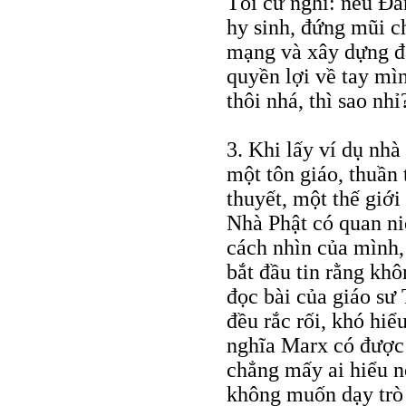
Tôi cứ nghĩ: nếu Đản
hy sinh, đứng mũi c
mạng và xây dựng đấ
quyền lợi về tay mìn
thôi nhá, thì sao nhỉ
3. Khi lấy ví dụ nhà 
một tôn giáo, thuần 
thuyết, một thế giớ
Nhà Phật có quan ni
cách nhìn của mình, 
bắt đầu tin rằng khô
đọc bài của giáo sư
đều rắc rối, khó hi
nghĩa Marx có được 
chẳng mấy ai hiểu n
không muốn dạy trò