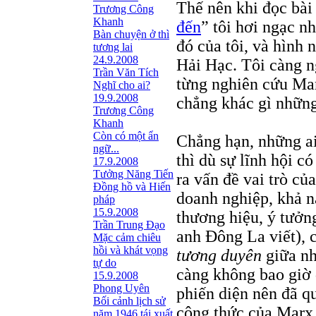
Thế nên khi đọc bài
Trương Công
Khanh
đến
” tôi hơi ngạc n
Bàn chuyện ở thì
đó của tôi, và hình
tương lai
24.9.2008
Hải Hạc. Tôi càng n
Trần Văn Tích
từng nghiên cứu Mar
Nghĩ cho ai?
19.9.2008
chẳng khác gì nhữn
Trương Công
Khanh
Còn có một ẩn
Chẳng hạn, những a
ngữ...
thì dù sự lĩnh hội c
17.9.2008
Tưởng Năng Tiến
ra vấn đề vai trò của
Đồng hồ và Hiến
doanh nghiệp, khả n
pháp
15.9.2008
thương hiệu, ý tưởn
Trần Trung Đạo
anh Đông La viết), c
Mặc cảm chiêu
hồi và khát vọng
tương duyên
giữa nh
tự do
càng không bao giờ
15.9.2008
Phong Uyên
phiến diện nên đã q
Bối cảnh lịch sử
công thức của Marx l
năm 1946 tái xuất