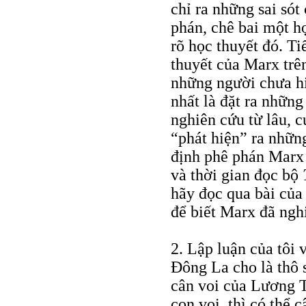
chỉ ra những sai sót 
phán, chê bai một họ
rõ học thuyết đó. Ti
thuyết của Marx trên
những người chưa hi
nhất là đặt ra nhữn
nghiên cứu từ lâu, 
“phát hiện” ra nhữn
định phê phán Marx 
và thời gian đọc bộ
hãy đọc qua bài của 
để biết Marx đã ngh
2. Lập luận của tôi 
Đông La cho là thô 
cân voi của Lương T
con voi, thì có thể 