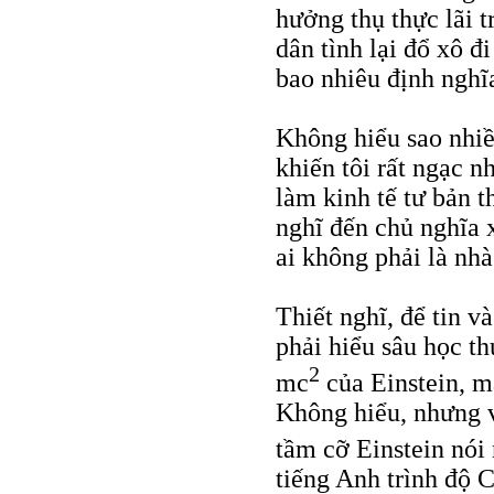
hưởng thụ thực lãi t
dân tình lại đổ xô đ
bao nhiêu định nghĩ
Không hiểu sao nhiề
khiến tôi rất ngạc n
làm kinh tế tư bản t
nghĩ đến chủ nghĩa x
ai không phải là nhà
Thiết nghĩ, để tin v
phải hiểu sâu học th
2
mc
của Einstein, m
Không hiểu, nhưng v
tầm cỡ Einstein nó
tiếng Anh trình độ C