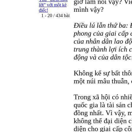
giờ làm nổi vậy? Vi
lời” với một kẻ
mình vậy?
điếc!
1 - 20 / 434 bài
Điều lú lẫn thứ ba:
phong của giai cấp 
của nhân dân lao độ
trung thành lợi ích 
động và của dân tộc
Không kể sự bất thôn
một núi mâu thuẫn, 
Trong xã hội có nhiề
quốc gia là tài sản 
đồng nhất. Vì vậy, m
không thể đại diện c
diện cho giai cấp c