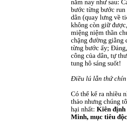
năm nay như sau: Cả
bước từng bước run 
dân (quay lưng về t
không còn giữ được,
miệng niệm thần chú
chặng đường giằng c
từng bước ấy; Đảng,
công của dân, tự th
tung hô sáng suốt!
Điều lú lẫn thứ chín
Có thể kể ra nhiều 
thảo nhưng chúng tôi
hại nhất:
Kiên định
Minh, mục tiêu độc 