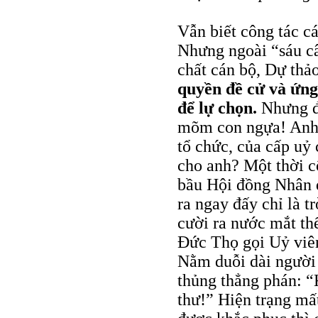
Vẫn biết công tác c
Nhưng ngoài “sáu c
chất cán bộ, Dự thả
quyền đề cử và ứng
để lự chọn.
Nhưng đó
mõm con ngựa! Anh 
tổ chức, của cấp uỷ 
cho anh? Một thời c
bầu Hội đồng Nhân d
ra ngay đấy chỉ là t
cười ra nước mắt th
Đức Thọ gọi Uỷ viê
Nằm duỗi dài người 
thủng thẳng phán: “
thư!” Hiện trạng mấ