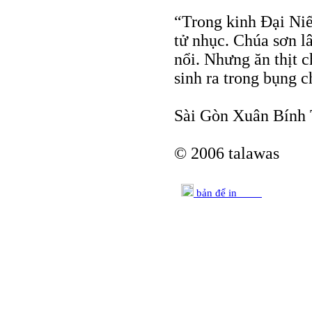
“Trong kinh Đại Niế
tử nhục. Chúa sơn l
nổi. Nhưng ăn thịt c
sinh ra trong bụng 
Sài Gòn Xuân Bính 
© 2006 talawas
bản để in