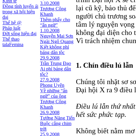
Kinh tế
3.10.2008
Đồng tính luyến ái
lại cũ kỹ, bảo thủ 
Trương Công
trong xã hội hiện
Khanh
người chủ trương so
đại
Thêm phẩy cho
Thế hệ @
tâm lý nguyện vọng c
“ẩn ngữ”
Pháp luật
1.10.2008
không đại diện cho t
Đời sống hiện đại
Nguyễn Mai Sơn
Thể thao
Vì trách nhiệm chung
Ngài Ngô Quang
talaFemina
Kiệt không phỉ
báng dân tộc
29.9.2008
Trần Trung Đạo
1. Chín điều lú lẫn
Ai phỉ báng dân
tộc?
27.9.2008
Chúng tôi nhặt sơ sơ
Phong Uyên
Đại hội X ra 9 điều l
Về những “ẩn
ngữ” của ông
Trương Công
Điều lú lẫn thứ nhất
Khanh
26.9.2008
hết sức phức tạp.
Tưởng Năng Tiến
Buộc cẳng chim
trời
Không biết nằm mơ 
25.9.2008