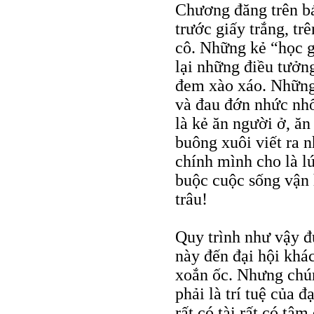
Chương đăng trên 
trước giấy trắng, tr
cô. Những kẻ “học gi
lại những điều tưởn
đem xào xáo. Những 
và đau đớn nhức nhố
là kẻ ăn người ở, ă
buông xuôi viết ra 
chính mình cho là lú
buộc cuộc sống vận 
trâu!
Quy trình như vậy đư
này đến đại hội khác
xoắn ốc. Nhưng chún
phải là trí tuệ của 
rất có tài rất có tâ