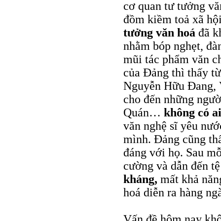
cơ quan tư tưởng vă
đồm kiềm toả xã hộ
tưởng văn hoá
đã k
nhằm bóp nghẹt, đàn 
mũi tác phẩm văn ch
của Đảng thì thấy t
Nguyễn Hữu Đang, V
cho đến những người
Quán…
không có a
văn nghệ sĩ yêu nướ
mình. Đảng cũng thấ
đáng với họ. Sau mỗi
cường và dẫn đến tệ
kháng,
mất khả năng
hoá diễn ra hàng ng
Vấn đề hôm nay khôn