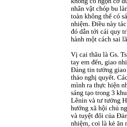
không có ngọn cờ đủ
nhân vật chóp bu là
toàn không thể có s
nhiệm. Điều này tá
đó dẫn tới cái quy t
hành một cách sai l
Vị cai thầu là Gs. T
tay em đến, giao nh
Đảng tin tưởng giao
thảo nghị quyết. Cá
mình ra thực hiện n
sáng tạo trong 3 kh
Lênin và tư tưởng H
hướng xã hội chủ ng
và tuyệt đối của Đả
nhiệm, coi là kẻ ăn