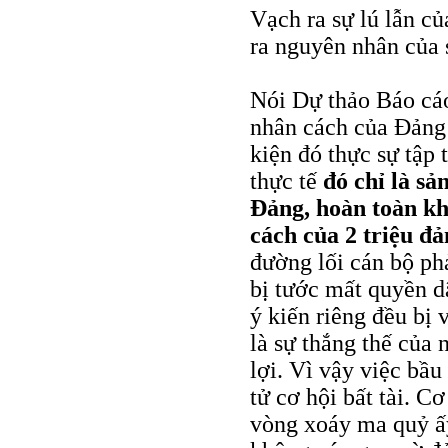
Vạch ra sự lú lẫn c
ra nguyên nhân của s
Nói Dự thảo Báo cáo 
nhân cách của Đảng
kiện đó thực sự tập 
thực tế
đó chỉ là sả
Đảng, hoàn toàn kh
cách của 2 triệu đả
đường lối cán bộ ph
bị tước mất quyền d
ý kiến riêng đều bị
là sự thắng thế của 
lợi. Vì vậy việc bầu
tử cơ hội bất tài. C
vòng xoáy ma quỷ ấy