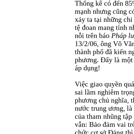
Thống kê có đến 85
mạnh nhưng cũng có
xảy ta tại những ch
tệ đoan mang tính n
nỗi trên báo
Pháp l
13/2/06, ông Võ Vă
thành phố đã kiến ng
phương. Đấy là một 
áp dụng!
Việc giao quyền quá
sai lầm nghiêm trọng
phương chủ nghĩa, t
nước trung ương, là 
của tham nhũng tập
vẫn: Bảo đảm vai trò
chức cơ sở Đảng thì