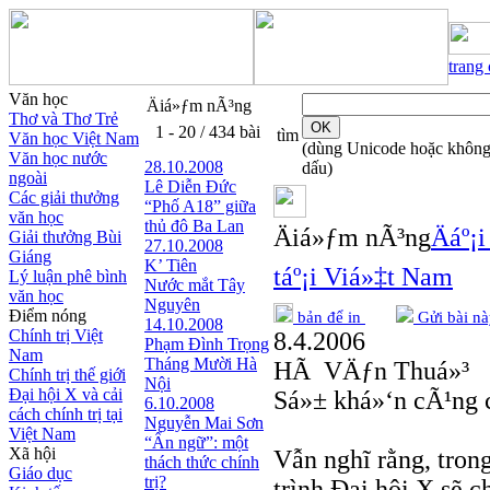
trang
Văn học
Äiá»ƒm nÃ³ng
Thơ và Thơ Trẻ
1 - 20 / 434 bài
tìm
Văn học Việt Nam
(dùng Unicode hoặc khôn
Văn học nước
28.10.2008
dấu)
ngoài
Lê Diễn Đức
Các giải thưởng
“Phố A18” giữa
văn học
thủ đô Ba Lan
Äiá»ƒm nÃ³ng
Äáº¡
Giải thưởng Bùi
27.10.2008
Giáng
K’ Tiên
táº¡i Viá»‡t Nam
Lý luận phê bình
Nước mắt Tây
văn học
Nguyên
Điểm nóng
bản để in
Gửi bài nà
14.10.2008
Chính trị Việt
8.4.2006
Phạm Đình Trọng
Nam
Tháng Mười Hà
HÃ VÄƒn Thuá»³
Chính trị thế giới
Nội
Đại hội X và cải
Sá»± khá»‘n cÃ¹ng c
6.10.2008
cách chính trị tại
Nguyễn Mai Sơn
Việt Nam
“Ẩn ngữ”: một
Xã hội
Vẫn nghĩ rằng, tron
thách thức chính
Giáo dục
trị?
trình Đại hội X sẽ 