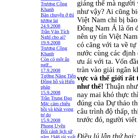
giáng thế mà người 
Trương Công
Khanh
như vậy? Ai cũng bi
Bàn chuyện ở thì
Việt Nam chỉ bị bão
tương lai
24.9.2008
Đông Nam Á là ổn đị
Trần Văn Tích
nên uy tín Việt Nam
Nghĩ cho ai?
19.9.2008
có căng với ta về t
Trương Công
nước cùng các định 
Khanh
Còn có một ẩn
ưu ái với ta. Vốn đầ
ngữ...
tràn vào giải ngân
17.9.2008
Tưởng Năng Tiến
vực và thế giới rất
Đồng hồ và Hiến
như thế!
Thuận như t
pháp
15.9.2008
nay mai khó thực th
Trần Trung Đạo
đúng của Dự thảo thể
Mặc cảm chiêu
hồi và khát vọng
câu trình độ thấp, t
tự do
trước đó, người viết
15.9.2008
Phong Uyên
Bối cảnh lịch sử
Điều lú lẫn thứ hai:
năm 1946 tái xuất