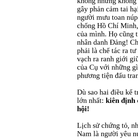
không những không 
gây phản cảm tai hạ
người mưu toan núp 
chống Hồ Chí Minh,
của mình. Họ cũng t
nhân danh Đảng! Chú
phải là chế tác ra 
vạch ra ranh giới g
của Cụ với những g
phương tiện đấu tra
Dù sao hai điều kể t
lớn nhất:
kiên định
hội!
Lịch sử chứng tỏ, n
Nam là người yêu nư