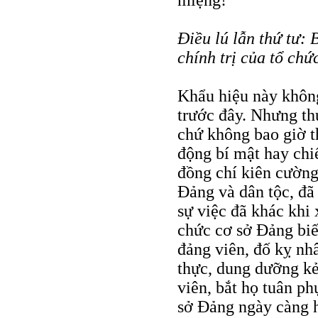
miệng!
Điều lú lẫn thứ tư: 
chính trị của tổ chứ
Khẩu hiệu này không
trước đây. Nhưng th
chứ không bao giờ t
động bí mật hay chi
đồng chí kiên cường,
Đảng và dân tộc, đã
sự việc đã khác khi 
chức cơ sở Đảng biế
đảng viên, đố kỵ nh
thực, dung dưỡng kẻ 
viên, bắt họ tuân p
sở Đảng ngày càng h