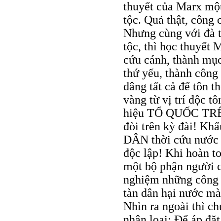
thuyết của Marx một
tộc. Quả thật, công
Nhưng cùng với đà t
tộc, thì học thuyết 
cứu cánh, thành mục
thứ yếu, thành công
dâng tất cả để tôn t
vàng từ vị trí độc
hiệu TỔ QUỐC TRÊN 
đòi trên kỳ đài! 
DÂN thời cứu nước
độc lập! Khi hoàn t
một bộ phận người c
nghiệm những công 
tàn dân hại nước mà
Nhìn ra ngoài thì ch
nhân loại: Để áp đặ