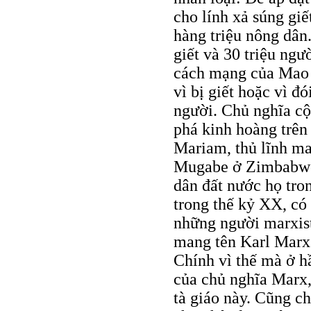
cho lính xả súng giế
hàng triệu nông dân.
giết và 30 triệu ngườ
cách mạng của Mao 
vì bị giết hoặc vì đ
người. Chủ nghĩa cộ
phá kinh hoàng trên
Mariam, thủ lĩnh mar
Mugabe ở Zimbabwe,
dân đất nước họ tron
trong thế kỷ XX, có 
những người marxist
mang tên Karl Marx”
Chính vì thế mà ở h
của chủ nghĩa Marx,
tà giáo này. Cũng ch