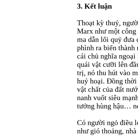
3. Kết luận
Thoạt kỳ thuỷ, ngư
Marx như một công c
ma dẫn lối quỷ đưa 
phình ra biến thành
cái chủ nghĩa ngoại 
quái vật cưỡi lên đ
trị, nó thu hút vào 
huỷ hoại. Đồng thời
vật chất của đất nư
nanh vuốt siêu mạnh 
tưởng hùng hậu… nó
Có người ngỏ điều l
như gió thoảng, nhà 