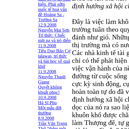
hiện. Phải sớm
định hướng xã hội c
quốc tế hoá vấn
đề Hoàng Sa -
Trường Sa
Đây là việc làm khôn
12.9.2008
trường tuân theo qu
Nguyễn Mai Sơn
Trí thức: Chiếc
đảnh như gió. Những
mặt nạ và trò diễn
thị trường mà có n
11.9.2008
Tiêu Dao Bảo Cự
Các nhà kinh tế tài 
talawas, trí thức
chỉ có thể phát hiện
và bài học về quá
khứ
việc vận hành của nề
11.9.2008
đường từ cuộc sống 
Nguyễn Thanh
Giang
cực kỳ sinh động, cự
Quyết không
hoàn toàn tự do đã v
khuất phục!
10.9.2008
định hướng xã hội c
Hà Sĩ Phu
dọc của nó ra sao li
Một mẩu đời
thường
khuôn khổ được chă
8.9.2008
làm Thượng đế, tự 
Trần Văn Trạng
Thử “thêm một