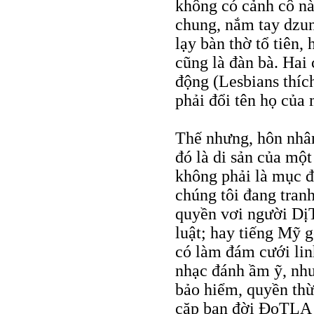
không có cảnh cô nà
chung, nắm tay dzun
lạy bàn thờ tổ tiên,
cũng là đàn bà. Hai
động (Lesbians thíc
phải đổi tên họ của 
Thế nhưng, hôn nhân
đó là di sản của mộ
không phải là mục đ
chúng tôi đang tranh
quyền vơi người Dị
luật; hay tiếng Mỹ g
có làm đám cưới lin
nhạc đánh ầm ỹ, như
bảo hiểm, quyền thừ
cặp bạn đời ÐoTLA v