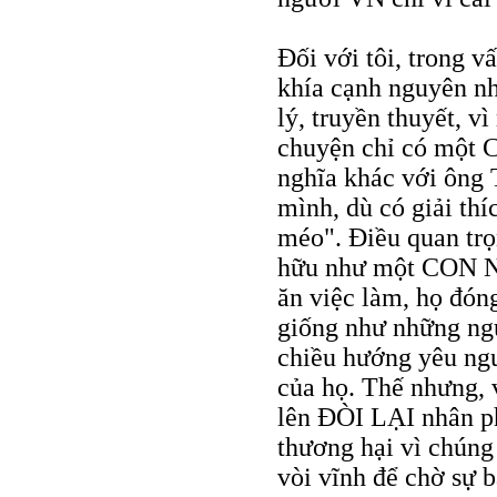
Ðối với tôi, trong 
khía cạnh nguyên nhâ
lý, truyền thuyết, 
chuyện chỉ có một C
nghĩa khác với ông T
mình, dù có giải thí
méo". Ðiều quan trọ
hữu như một CON N
ăn việc làm, họ đón
giống như những n
chiều hướng yêu ngư
của họ. Thế nhưng,
lên ÐÒI LẠI nhân p
thương hại vì chúng
vòi vĩnh để chờ sự 