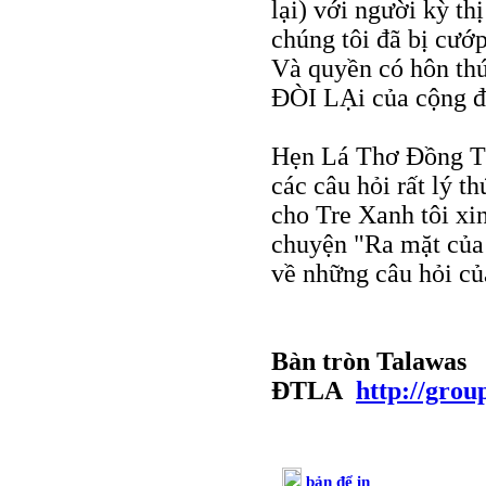
lại) với người kỳ t
chúng tôi đã bị cướ
Và quyền có hôn th
ÐÒI LẠi của cộng đ
Hẹn Lá Thơ Ðồng Tín
các câu hỏi rất lý 
cho Tre Xanh tôi xin
chuyện "Ra mặt của 
về những câu hỏi c
Bàn tròn Talawas
ÐTLA
http://gro
bản để in