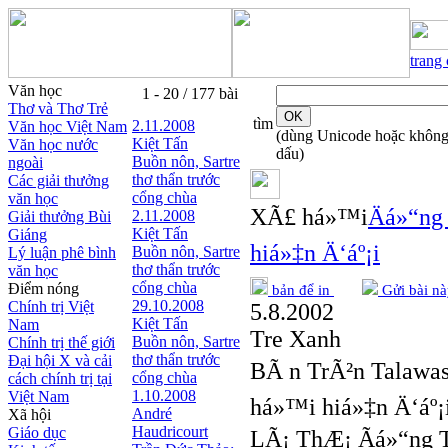
trang
Văn học
1 - 20 / 177 bài
Thơ và Thơ Trẻ
tìm
2.11.2008
Văn học Việt Nam
(dùng Unicode hoặc khôn
Kiệt Tấn
Văn học nước
dấu)
Buồn nôn, Sartre
ngoài
thơ thẩn trước
Các giải thưởng
cổng chùa
văn học
XÃ£ há»™i
Äá»“ng
2.11.2008
Giải thưởng Bùi
Kiệt Tấn
Giáng
hiá»‡n Ä‘áº¡i
Buồn nôn, Sartre
Lý luận phê bình
thơ thẩn trước
văn học
cổng chùa
Điểm nóng
bản để in
Gửi bài nà
29.10.2008
Chính trị Việt
5.8.2002
Kiệt Tấn
Nam
Tre Xanh
Buồn nôn, Sartre
Chính trị thế giới
thơ thẩn trước
Đại hội X và cải
BÃ n TrÃ²n Talawas 
cổng chùa
cách chính trị tại
1.10.2008
Việt Nam
há»™i hiá»‡n Ä‘áº¡
André
Xã hội
Haudricourt
Giáo dục
LÃ¡ ThÆ¡ Ãá»“ng TÃ