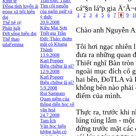
Trần Đức Thảo:
Kinh tế
Tìm cội nguồn
Đồng tính luyến ái
cáº§n láº­p gia Ä‘Ã
của ngôn ngữ và
trong xã hội hiện
1
2
3
4
5
6
7
8
9
1
ý thức
đại
20.9.2008
Thế hệ @
Kiều Mai Sơn
Pháp luật
Chào anh Nguyễn A
Triết gia Trần
Đời sống hiện đại
Ðức Thảo: thơm
Thể thao
mãi cỏ Khang
talaFemina
Tôi hơi ngạc nhiên 
Thành
đưa ra những quan 
13.9.2008
Karl Popper
Thiết nghĩ Bàn trò
Biện chứng là gì?
ngoài mục đích cố g
12.9.2008
Karl Popper
hai bên, ÐoTLA và D
Biện chứng là gì?
không bên nào phải 
5.9.2008
Rui Sampaio
điểm của mình.
Quan niệm của
thông diễn học về
văn hoá
Thực ra, trước khi n
24.7.2008
lúng túng lắm - một 
Tam Ích
Văn học hiện
đứng trước mặt các 
tượng luận có