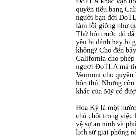
ÐoTLA khác vận động
quyền tiểu bang Cal
người bạn đời ÐoTL
làm lỗi giống như 
Thử hỏi truớc đó đ
yêu bị đánh hay bị g
không? Cho đến bây 
California cho phép
người ÐoTLA mà tiế
Vermont cho quyền "
hôn thú. Nhưng còn
khác của Mỹ có đượ
Hoa Kỳ là một nước 
chủ chốt trong việc
vệ sự an ninh và ph
lịch sử giải phóng n