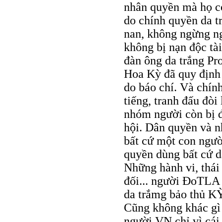
nhân quyền mà họ c
do chính quyền da t
nan, không ngừng ng
không bị nạn độc tà
đàn ông da trắng Pro
Hoa Kỳ đã quy định
do báo chí. Và chính
tiếng, tranh đấu đò
nhóm người còn bị đ
hội. Dân quyền và n
bất cứ một con ngườ
quyền dùng bất cứ d
Những hành vi, thái
đối... người ÐoTLA
da trắmg bảo thủ KỲ
Cũng không khác gì 
người VN chỉ vì cái 