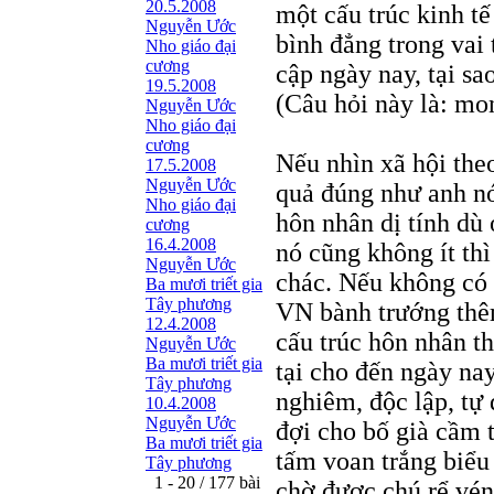
20.5.2008
một cấu trúc kinh tế
Nguyễn Ước
bình đẳng trong vai
Nho giáo đại
cương
cập ngày nay, tại sa
19.5.2008
(Câu hỏi này là: m
Nguyễn Ước
Nho giáo đại
cương
Nếu nhìn xã hội theo
17.5.2008
Nguyễn Ước
quả đúng như anh nói
Nho giáo đại
hôn nhân dị tính d
cương
16.4.2008
nó cũng không ít th
Nguyễn Ước
chác. Nếu không có
Ba mươi triết gia
Tây phương
VN bành trướng thê
12.4.2008
cấu trúc hôn nhân t
Nguyễn Ước
Ba mươi triết gia
tại cho đến ngày nay
Tây phương
nghiêm, độc lập, tự
10.4.2008
Nguyễn Ước
đợi cho bố già cầm t
Ba mươi triết gia
tấm voan trắng biểu 
Tây phương
1 - 20 / 177 bài
chờ được chú rể vén