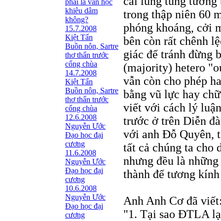
cái lúng túng tương
phải là văn học
khiêu dâm
trong thập niên 60 
không?
phóng khoáng, cởi m
15.7.2008
Kiệt Tấn
bên còn rất chênh lệ
Buồn nôn, Sartre
giác để tránh đừng 
thơ thẩn trước
cổng chùa
(majority) hetero "o
14.7.2008
vẫn còn cho phép h
Kiệt Tấn
Buồn nôn, Sartre
bằng vũ lực hay chữ
thơ thẩn trước
viết với cách lý lu
cổng chùa
12.6.2008
trước ở trên Diễn đ
Nguyễn Ước
với anh Ðỗ Quyên, t
Ðạo học đại
cương
tất cả chúng ta cho 
11.6.2008
nhưng đều là những 
Nguyễn Ước
Ðạo học đại
thành để tương kính
cương
10.6.2008
Nguyễn Ước
Anh Anh Cơ đã viết
Ðạo học đại
"1. Tại sao ÐTLA lại
cương