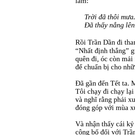
làm:
Trời đã thôi mưa
Đã thấy nắng lên
Rồi Trần Dần đi th
“Nhất định thắng” g
quên đi, óc còn mải
để chuẩn bị cho nhữn
Đã gần đến Tết ta. M
Tôi chạy đi chạy lạ
và nghĩ rằng phải x
đóng góp với mùa x
Và nhận thấy cái kỷ
công bố đối với Trần