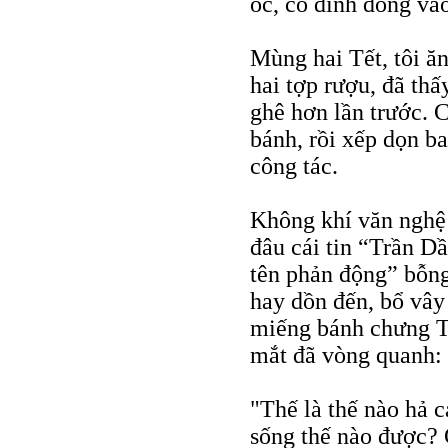
óc, có đinh đóng vào
Mùng hai Tết, tôi ă
hai tợp rượu, đã th
ghê hơn lần trước. C
bánh, rồi xếp dọn ba
công tác.
Không khí văn nghệ 
đâu cái tin “Trần 
tên phản động” bỗng
hay dồn đến, bổ vây
miếng bánh chưng Tế
mắt đã vòng quanh:
"Thế là thế nào hả c
sống thế nào được?