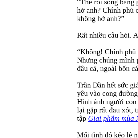
“Thế rồi sống bằng 
hở anh? Chính phủ c
không hở anh?”
Rất nhiều câu hỏi. 
“Không! Chính phủ 
Nhưng chúng mình p
đâu cả, ngoài bốn cá
Trần Dần hết sức gi
yêu vào cong đường
Hình ảnh người con g
lại gặp rất đau xót,
tập
Giai phẩm mùa 
Mối tình đó kéo lê 