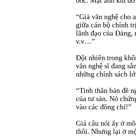
bốc. Mặt anh khi đỏ g
“Giả văn nghệ cho a
giữa cán bộ chính tr
lãnh đạo của Đảng, 
v.v…”
Đột nhiên trong kh
văn nghệ sĩ đang sẵ
những chính sách lớ
“Tinh thần bản đề n
của tư sản. Nó chứng
vào các đồng chí!”
Giá câu nói ấy ở m
thôi. Nhưng lại ở m