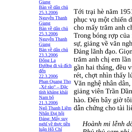
Giang
Bàn về dân chủ
Tới trại hè năm 195
25.3.2006
Nguyễn Thanh
phục vụ một chiến d
Giang
cho mấy trăm anh ch
Bàn về dân chủ
25.3.2006
Trong bóng rợp của 
Nguyễn Thanh
sự, giảng về văn ng
Giang
Bàn về dân chủ
Đảng lãnh đạo. Giọn
23.3.2006
trăm anh chị em lần 
Đông La
Đường đi và đích
gần hai tháng, đều 
đến
rét, chợt nhìn thấy 
22.3.2006
Phan Quang Thọ
Văn nghệ nhân dân, 
„Xé rào“ – Đặc
giảng viên Trần Dần
tính khảng khái
Nam bộ
hào. Đến bây giờ tô
21.3.2006
dẫn chứng cho tài li
Ngô Thanh Liêm
Nhân Đại hội
Đảng: Mấy suy
Hoành mi lễnh dố
nghĩ về thực tiễn
luận Hồ Chí
Phủ thủ cam nhi 