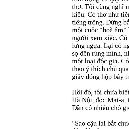
thơ. Tôi cũng nghĩ 
kiểu. Có thơ như tiế
tiếng trống. Đừng bắ
một cuộc “hoà âm” l
người xem xiếc. Có 
lưng ngựa. Lại có n
sợ đến rùng mình, n
một loại độc giả. C
theo ý thích chủ qua
giấy đóng hộp bày tr
Hồi đó, tôi chưa biế
Hà Nội, đọc Mai-a, t
Dần có nhiều chỗ gi
"Sao cậu lại bắt ch