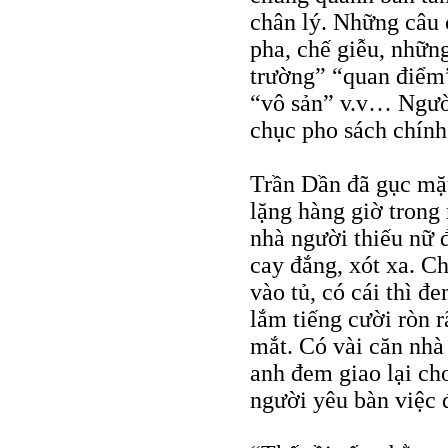
chân lý. Những câu
pha, chế giễu, nhữn
trường” “quan điểm” 
“vô sản” v.v… Người
chục pho sách chính 
Trần Dần đã gục mặt
lặng hàng giờ trong
nhà người thiếu nữ đ
cay đắng, xót xa. C
vào tủ, có cái thì đ
lắm tiếng cười ròn 
mắt. Có vài căn nhà
anh đem giao lại ch
người yêu bàn việc 