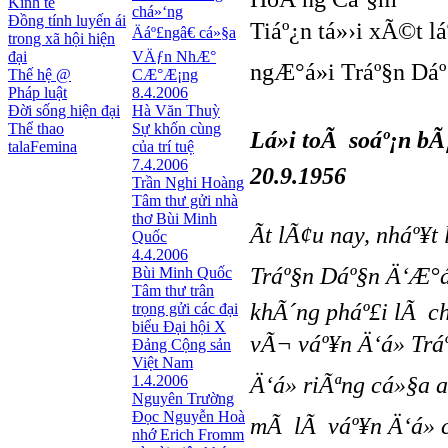
Kinh tế
chá»‘ng
Đồng tính luyến ái
Tiáº¿n tá»›i xÃ©t l
Äáº£ngâ€ cá»§a
trong xã hội hiện
đại
VÄƒn NhÆ°
ngÆ°á»i Tráº§n Dá
Thế hệ @
CÆ°Æ¡ng
Pháp luật
8.4.2006
Đời sống hiện đại
Hà Văn Thuỳ
Thể thao
Sự khốn cùng
Lá»i toÃ soáº¡n b
talaFemina
của trí tuệ
7.4.2006
20.9.1956
Trần Nghi Hoàng
Tâm thư gửi nhà
thơ Bùi Minh
Ãt lÃ¢u nay, nháº¥t
Quốc
4.4.2006
Tráº§n Dáº§n Ä‘Æ°á»
Bùi Minh Quốc
Tâm thư trân
khÃ´ng pháº£i lÃ c
trọng gửi các đại
biểu Đại hội X
vÃ¬ váº¥n Ä‘á» Tr
Đảng Cộng sản
Việt Nam
1.4.2006
Ä‘á» riÃªng cá»§a 
Nguyên Trường
Đọc Nguyễn Hoà
mÃ lÃ váº¥n Ä‘á» c
nhớ Erich Fromm