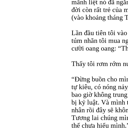
mãnh liệt nó đã ngă
đời còn rất trẻ của 
(vào khoảng tháng 
Lần đầu tiên tôi và
túm nhãn tôi mua ng
cười oang oang: “Th
Thấy tôi rơm rớm nư
“Đừng buồn cho mìn
tự kiêu, có nóng nảy
bao giờ không trung
bị kỷ luật. Và mình 
nhân rồi đây sẽ khô
Tương lai chúng mì
thể chưa hiểu mình.