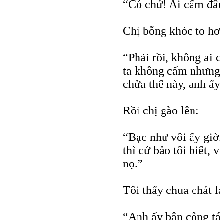
“Có chứ! Ai cấm đâ
Chị bỗng khóc to hơ
“Phải rồi, không ai 
ta không cấm nhưng 
chửa thế này, anh ấy 
Rồi chị gào lên:
“Bạc như vôi ấy giờ
thì cứ bảo tôi biết, 
nọ.”
Tôi thấy chua chát l
“Anh ấy bận công tá