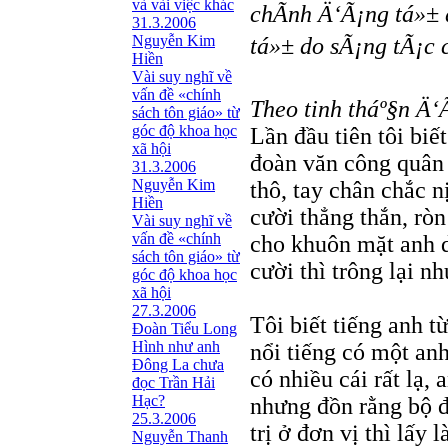
và vài việc khác
chÃ­nh Ä‘Ã¡ng tá»± 
31.3.2006
Nguyễn Kim
tá»± do sÃ¡ng tÃ¡c c
Hiền
Vài suy nghĩ về
vấn đề «chính
Theo tinh tháº§n Ä‘
sách tôn giáo» từ
góc độ khoa học
Lần đầu tiên tôi biế
xã hội
đoàn văn công quân
31.3.2006
Nguyễn Kim
thô, tay chân chắc n
Hiền
cười thẳng thắn, rò
Vài suy nghĩ về
vấn đề «chính
cho khuôn mặt anh 
sách tôn giáo» từ
cười thì trông lại n
góc độ khoa học
xã hội
27.3.2006
Tôi biết tiếng anh t
Đoàn Tiểu Long
Hình như anh
nổi tiếng có một an
Đông La chưa
có nhiều cái rất lạ,
đọc Trần Hải
Hạc?
nhưng đồn rằng bộ đ
25.3.2006
trị ở đơn vị thì lấy
Nguyễn Thanh