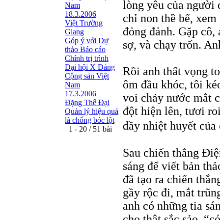
lòng yêu của người đ
Nam
18.3.2006
chỉ non thề bể, xem 
Việt Trường
đỏng đảnh. Gặp cô, 
Giang
Góp ý với Dự
sợ, và chạy trốn. An
thảo Báo cáo
Chính trị trình
Đại hội X Đảng
Rồi anh thất vọng to
Cộng sản Việt
ôm đầu khóc, tôi k
Nam
17.3.2006
voi chảy nước mắt c
Đặng Thế Đại
đột hiện lên, tươi r
Quản lý hiệu quả
là chống bóc lột
đầy nhiệt huyết của
1 - 20 / 51 bài
Sau chiến thắng Điệ
sáng để viết bản th
đã tạo ra chiến thắn
gầy rộc đi, mắt trũ
anh có những tia sá
cho thật sắc sảo, “c