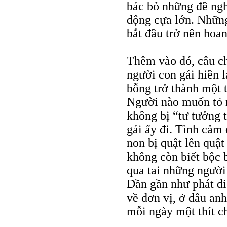
bác bỏ những đề nghị
động cựa lớn. Những
bắt đầu trở nên hoa
Thêm vào đó, câu c
người con gái hiền 
bỗng trở thành một 
Người nào muốn tỏ r
không bị “tư tưởng 
gái ấy đi. Tình cảm
non bị quật lên quậ
không còn biết bộc b
qua tai những người
Dần gần như phát điê
về đơn vị, ở đâu an
mỗi ngày một thít ch