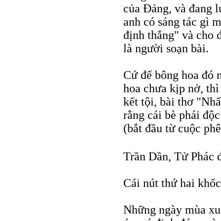
của Đảng, và đang l
anh có sáng tác gì m
định thắng" và cho 
là người soạn bài.
Cứ để bông hoa đó nở
hoa chưa kịp nở, thì
kết tội, bài thơ "Nhấ
rằng cái bè phái độc
(bắt đầu từ cuộc ph
Trần Dần, Tử Phác 
Cái nút thứ hai khốc
Những ngày mùa xuâ