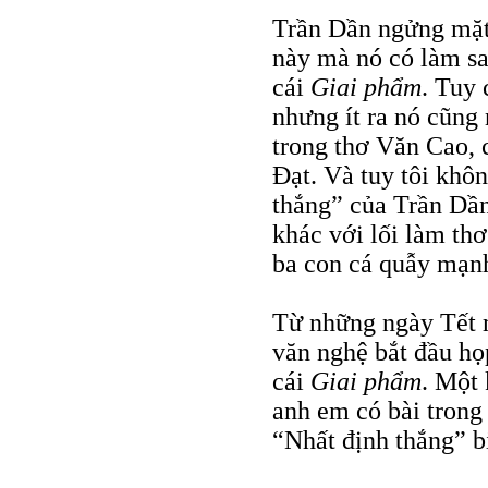
Trần Dần ngửng mặt 
này mà nó có làm sa
cái
Giai phẩm
. Tuy 
nhưng ít ra nó cũng
trong thơ Văn Cao, 
Đạt. Và tuy tôi khôn
thắng” của Trần Dần,
khác với lối làm thơ
ba con cá quẫy mạnh
Từ những ngày Tết m
văn nghệ bắt đầu họ
cái
Giai phẩm
. Một 
anh em có bài trong
“Nhất định thắng” bị