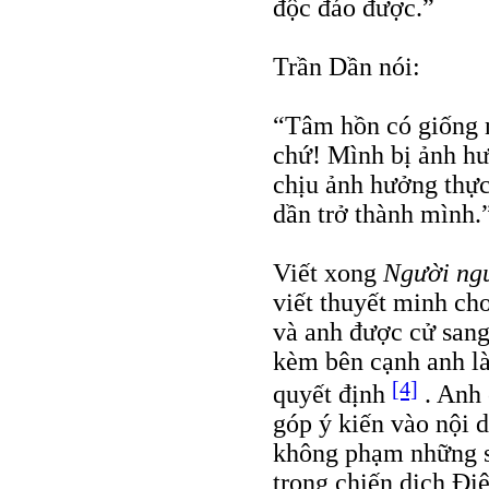
độc đáo được.”
Trần Dần nói:
“Tâm hồn có giống 
chứ! Mình bị ảnh hư
chịu ảnh hưởng thự
dần trở thành mình.
Viết xong
Người ngư
viết thuyết minh c
và anh được cử san
kèm bên cạnh anh là
[4]
quyết định
. Anh 
góp ý kiến vào nội 
không phạm những s
trong chiến dịch Đi