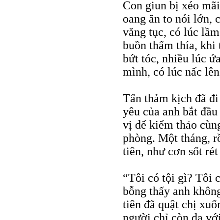
Con giun bị xéo mãi
oang ăn to nói lớn, 
văng tục, có lúc lầm
buồn thấm thía, khi 
bứt tóc, nhiều lúc 
mình, có lúc nấc lên
Tấn thảm kịch đã đi
yêu của anh bắt đầu
vị để kiểm thảo cùn
phòng. Một tháng, r
tiên, như cơn sốt rét
“Tôi có tội gì? Tôi 
bỗng thấy anh khôn
tiên đã quật chị xu
người chỉ còn da v