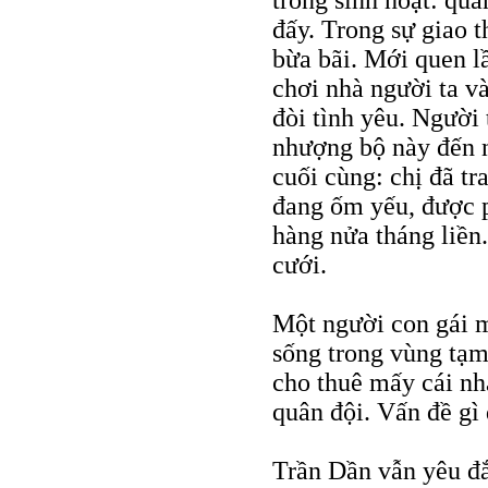
trong sinh hoạt: quầ
đấy. Trong sự giao t
bừa bãi. Mới quen l
chơi nhà người ta và
đòi tình yêu. Người 
nhượng bộ này đến 
cuối cùng: chị đã t
đang ốm yếu, được p
hàng nửa tháng liền
cưới.
Một người con gái m
sống trong vùng tạm
cho thuê mấy cái nh
quân đội. Vấn đề gì 
Trần Dần vẫn yêu đ