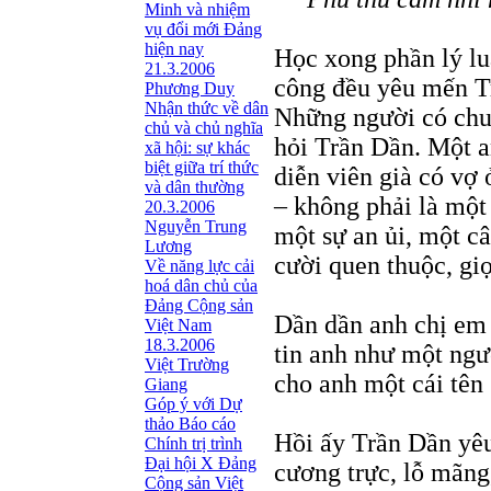
Minh và nhiệm
vụ đổi mới Đảng
hiện nay
Học xong phần lý lu
21.3.2006
công đều yêu mến T
Phương Duy
Nhận thức về dân
Những người có chuy
chủ và chủ nghĩa
hỏi Trần Dần. Một a
xã hội: sự khác
biệt giữa trí thức
diễn viên già có vợ
và dân thường
– không phải là một 
20.3.2006
Nguyễn Trung
một sự an ủi, một câ
Lương
cười quen thuộc, giọ
Về năng lực cải
hoá dân chủ của
Đảng Cộng sản
Dần dần anh chị em 
Việt Nam
18.3.2006
tin anh như một ngư
Việt Trường
cho anh một cái tên
Giang
Góp ý với Dự
thảo Báo cáo
Hồi ấy Trần Dần yêu
Chính trị trình
Đại hội X Đảng
cương trực, lỗ mãng
Cộng sản Việt