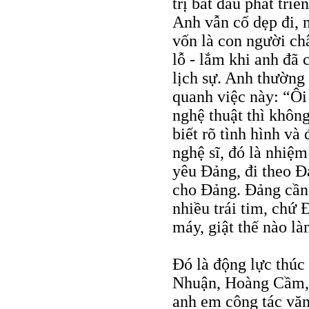
trị bắt đầu phát tri
Anh vẫn cố dẹp đi, n
vốn là con người châ
lỗ - lắm khi anh đã 
lịch sự. Anh thường
quanh việc này: “Ôi 
nghệ thuật thì khôn
biết rõ tình hình và
nghệ sĩ, đó là nhiệ
yêu Đảng, đi theo Đ
cho Đảng. Đảng cần 
nhiều trái tim, chứ
máy, giật thế nào là
Đó là động lực thúc
Nhuận, Hoàng Cầm, 
anh em công tác văn