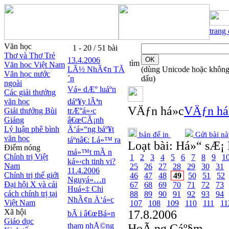
trang
Văn học
1 - 20 / 51 bài
Thơ và Thơ Trẻ
13.4.2006
tìm
Văn học Việt Nam
LÃ½ NhÃ¢n TÃ
(dùng Unicode hoặc khôn
Văn học nước
´n
dấu)
ngoài
Vá» dÆ° luáº­n
Các giải thưởng
văn học
dáº¥y lÃªn
VÄƒn há»c
VÄƒn há
Giải thưởng Bùi
trÆ°á»›c
Giáng
â€œCÃ¡nh
Lý luận phê bình
Ä‘á»“ng báº¥t
bản để in
Gửi bài nà
văn học
táº­nâ€: Lá»™ ra
Loạt bài:
Há»“ sÆ¡ 
Điểm nóng
má»™t mÃ n
Chính trị Việt
1
2
3
4
5
6
7
8
9
1
ká»‹ch tinh vi?
Nam
25
26
27
28
29
30
31
11.4.2006
Chính trị thế giới
46
47
48
49
50
51
52
Nguyá»…n
Đại hội X và cải
67
68
69
70
71
72
73
Huá»‡ Chi
cách chính trị tại
88
89
90
91
92
93
94
NhÃ¢n Ä‘á»c
Việt Nam
107
108
109
110
111
11
Xã hội
17.8.2006
bÃ i â€œBá»n
Giáo dục
tham nhÅ©ng
HoÃ ng Cáº§m