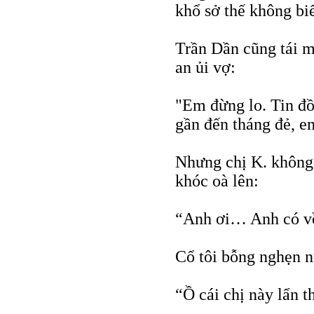
khổ sở thế không biế
Trần Dần cũng tái mặ
an ủi vợ:
"Em đừng lo. Tin đồ
gần đến tháng đẻ, e
Nhưng chị K. không 
khóc oà lên:
“Anh ơi… Anh có về
Cổ tôi bỗng nghẹn n
“Ồ cái chị này lẩn 