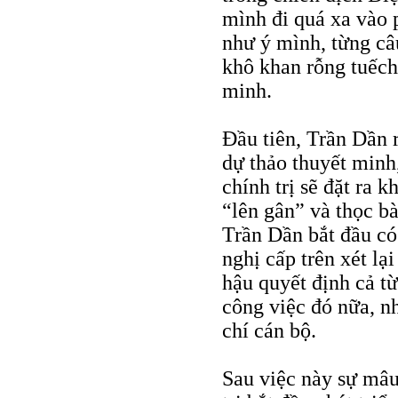
mình đi quá xa vào 
như ý mình, từng câ
khô khan rỗng tuếch
minh.
Đầu tiên, Trần Dần r
dự thảo thuyết minh
chính trị sẽ đặt ra 
“lên gân” và thọc bà
Trần Dần bắt đầu có
nghị cấp trên xét lạ
hậu quyết định cả t
công việc đó nữa, 
chí cán bộ.
Sau việc này sự mâu