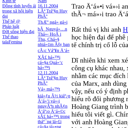
Kinh tế
Nam
Trao Ä‘á»•i vá»›i a
Đồng tính luyến ái
16.11.2004
trong xã hội hiện
LÃª Tráº§n Huy
thÃ¬ má»›i trao Ä‘
đại
PhÃº
Thế hệ @
ThÆ° ngá» gá»­i
Pháp luật
Rất thú vị khi anh
H
bÃ Nguyá»…n
Đời sống hiện đại
Thá»‹ HoÃ i
học hiện đại để phê 
Thể thao
Thu, Chá»§
talaFemina
tế chính trị cổ lỗ của
nhiá»‡m Ãšy ban
cÃ¡c Váº¥n Ä‘á»
XÃ£ há»™i
Dĩ nhiên khi xem xé
cá»§a Quá»‘c
công cụ khác nhau, 
há»™i
12.11.2004
nhằm các mục đích k
LÃª Tráº§n Huy
của Marx, anh dùng 
PhÃº
Vá» má»™t
vậy, nếu có ý định p
kiá»ƒu Ã½ kiáº¿n
hiểu rõ đối phương 
Ä‘á»‘i vá»›i
Hoàng Giang trình b
nguyÃªn nhÃ¢n
Ä‘áº¡o Ä‘á»©c
hiểu tôi viết gì. Chí
xÃ£ há»™i trong
với anh Hoàng Giang
tháº¯ng lá»£i
cá»§a tá»•ng