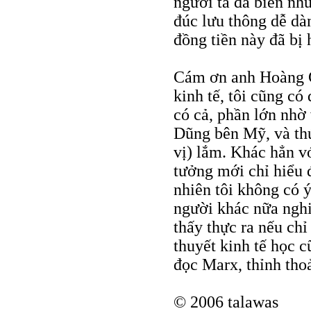
người ta đã biến nh
đúc lưu thông dễ dà
đồng tiền này đã bị
Cám ơn anh Hoàng G
kinh tế, tôi cũng có
có cả, phần lớn nhờ
Dũng bên Mỹ, và thú
vị) lắm. Khác hẳn v
tưởng mới chỉ hiểu 
nhiên tôi không có
người khác nữa nghi
thấy thực ra nếu chỉ
thuyết kinh tế học c
đọc Marx, thỉnh tho
© 2006 talawas