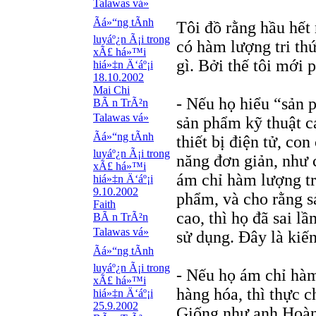
Talawas vá»
Ãá»“ng tÃ­nh
Tôi đồ rằng hầu hế
luyáº¿n Ã¡i trong
có hàm lượng tri th
xÃ£ há»™i
gì. Bởi thế tôi mới 
hiá»‡n Ä‘áº¡i
18.10.2002
Mai Chi
- Nếu họ hiểu “sản 
BÃ n TrÃ²n
Talawas vá»
sản phẩm kỹ thuật ca
Ãá»“ng tÃ­nh
thiết bị điện tử, con
luyáº¿n Ã¡i trong
năng đơn giản, như c
xÃ£ há»™i
ám chỉ hàm lượng tri
hiá»‡n Ä‘áº¡i
9.10.2002
phẩm, và cho rằng sả
Faith
cao, thì họ đã sai lầ
BÃ n TrÃ²n
Talawas vá»
sử dụng. Đây là kiến
Ãá»“ng tÃ­nh
luyáº¿n Ã¡i trong
- Nếu họ ám chỉ hàm 
xÃ£ há»™i
hàng hóa, thì thực c
hiá»‡n Ä‘áº¡i
25.9.2002
Giống như anh Hoàng