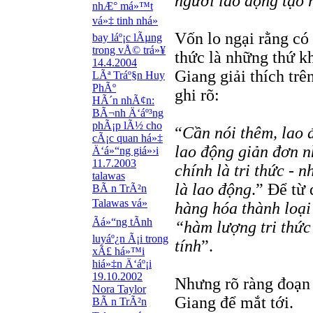
người lao động tạo 
nhÆ° má»™t
vá»‡ tinh nhá»
Vốn lo ngại rằng có
bay láº¡c lÃµng
trong vÅ© trá»¥
thức là những thứ k
14.4.2004
Giang giải thích trên
LÃª Tráº§n Huy
PhÃº
ghi rõ:
HÃ´n nhÃ¢n:
BÃ¬nh Ä‘áº³ng
phÃ¡p lÃ½ cho
“
Cần nói thêm, lao 
cÃ¡c quan há»‡
lao động giản đơn n
Ä‘á»“ng giá»›i
11.7.2003
chính là tri thức - 
talawas
là lao động
.” Để từ 
BÃ n TrÃ²n
Talawas vá»
hàng hóa thành loại
Ãá»“ng tÃ­nh
“hàm lượng tri thức
luyáº¿n Ã¡i trong
tính
”.
xÃ£ há»™i
hiá»‡n Ä‘áº¡i
19.10.2002
Nhưng rõ ràng đoạn
Nora Taylor
Giang để mắt tới.
BÃ n TrÃ²n