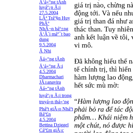
Ä‘á»“ng tÃ­nh
giá trị nào, chừng n
luyáº¿n Ã¡i
động tới. Và nếu như
27.5.2004
LÃª Tráº§n Huy
giá trị than đá như 
PhÃº
thác than. Tuy nhiên
NhÃ¬n báº±ng
Ä‘Ã´i máº¯t bao
anh kết luận về tôi, 
dung
vi mô.
9.5.2004
Ã Nhi
Ãá»“ng tÃ­nh
Đã không hiểu thế nà
Ä‘á»“ng Ã¡i
tế chính trị, thì hi
4.5.2004
hàm lượng lao động,
Dharmachari
JÃ±anavira
hết sức mù mờ:
Äá»“ng tÃ­nh
luyáº¿n Ã¡i trong
“
Hàm lượng lao độn
truyá»n thá»‘ng
phải bỏ ra để tác độ
Pháº­t giÃ¡o Nháº­t
Báº£n
phẩm… Khái niệm hà
4.5.2004
một chút, nó được hi
Bettina Dziggel
Cáº£m giÃ¡c