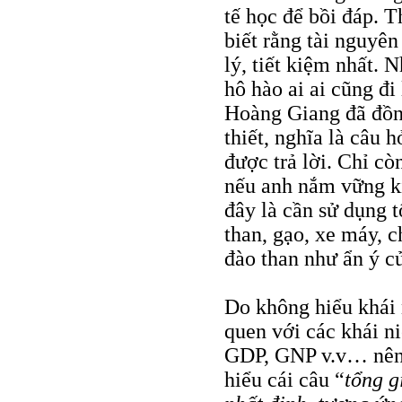
tế học để bồi đáp. 
biết rằng tài nguyên
lý, tiết kiệm nhất.
hô hào ai ai cũng đi
Hoàng Giang đã đồng
thiết, nghĩa là câu h
được trả lời. Chỉ cò
nếu anh nắm vững ki
đây là cần sử dụng t
than, gạo, xe máy, c
đào than như ẩn ý c
Do không hiểu khái ni
quen với các khái n
GDP, GNP v.v… nên
hiểu cái câu “
tổng g