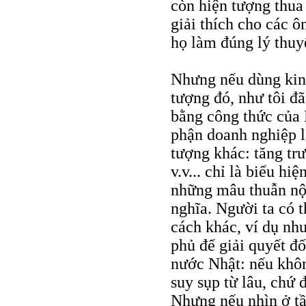
còn hiện tượng thua
giải thích cho các ô
họ làm đúng lý thuy
Nhưng nếu dùng kinh 
tượng đó, như tôi đã 
bằng công thức của 
phận doanh nghiệp l
tượng khác: tăng trư
v.v... chỉ là biểu h
những mâu thuẫn nội
nghĩa. Người ta có 
cách khác, ví dụ nh
phủ để giải quyết đ
nước Nhật: nếu khôn
suy sụp từ lâu, chứ 
Nhưng nếu nhìn ở tầ