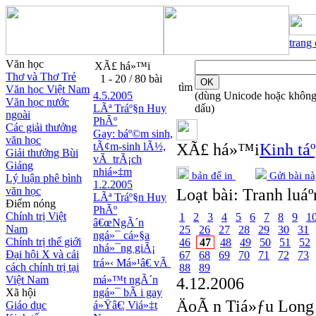
trang
Văn học
XÃ£ há»™i
Thơ và Thơ Trẻ
1 - 20 / 80 bài
tìm
Văn học Việt Nam
4.5.2005
(dùng Unicode hoặc khôn
Văn học nước
LÃª Tráº§n Huy
dấu)
ngoài
PhÃº
Các giải thưởng
Gay: báº©m sinh,
văn học
tÃ¢m-sinh lÃ½,
XÃ£ há»™i
Kinh táº
Giải thưởng Bùi
vÃ trÃ¡ch
Giáng
nhiá»‡m
bản để in
Gửi bài nà
Lý luận phê bình
1.2.2005
văn học
Loạt bài:
Tranh luáº
LÃª Tráº§n Huy
Điểm nóng
PhÃº
Chính trị Việt
1
2
3
4
5
6
7
8
9
1
â€œNgÃ´n
Nam
25
26
27
28
29
30
31
ngá»¯ cá»§a
Chính trị thế giới
46
47
48
49
50
51
52
nhá»¯ng giÃ¡
Đại hội X và cải
67
68
69
70
71
72
73
trá»‹ Má»¹â€ vÃ
cách chính trị tại
88
89
Việt Nam
má»™t ngÃ´n
4.12.2006
Xã hội
ngá»¯ bÃ i gay
ÄoÃ n Tiá»ƒu Long
Giáo dục
á»Ÿâ€¦ Viá»‡t