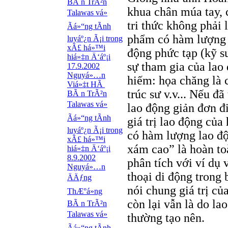
BÃ n TrÃ²n
khua chân múa tay, 
Talawas vá»
tri thức không phải
Ãá»“ng tÃ­nh
phẩm có hàm lượng t
luyáº¿n Ã¡i trong
xÃ£ há»™i
động phức tạp (kỹ sư
hiá»‡n Ä‘áº¡i
sự tham gia của lao
17.9.2002
Nguyá»…n
hiếm: họa chăng là 
Viá»‡t HÃ
trúc sư v.v... Nếu đ
BÃ n TrÃ²n
Talawas vá»
lao động giản đơn đ
Ãá»“ng tÃ­nh
giá trị lao động của
luyáº¿n Ã¡i trong
có hàm lượng lao đ
xÃ£ há»™i
xám cao” là hoàn toà
hiá»‡n Ä‘áº¡i
8.9.2002
phân tích với ví dụ 
Nguyá»…n
thoại di động trong 
ÄÄƒng
nói chung giá trị củ
ThÆ°á»ng
còn lại vẫn là do l
BÃ n TrÃ²n
Talawas vá»
thường tạo nên.
Ãá»“ng tÃ­nh