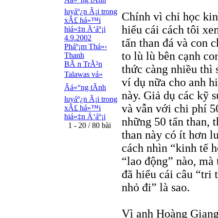
luyáº¿n Ã¡i trong
Chính vì chỉ học ki
xÃ£ há»™i
hiểu cái cách tôi xem
hiá»‡n Ä‘áº¡i
4.9.2002
tấn than đá và con c
Pháº¡m Thá»‹
to lù lù bên cạnh co
Thanh
BÃ n TrÃ²n
thức càng nhiều thì
Talawas vá»
ví dụ nữa cho anh hi
Ãá»“ng tÃ­nh
này. Giả dụ các kỹ s
luyáº¿n Ã¡i trong
và vẫn với chi phí 
xÃ£ há»™i
hiá»‡n Ä‘áº¡i
những 50 tấn than, t
1 - 20 / 80 bài
than này có ít hơn l
cách nhìn “kinh tế h
“lao động” nào, mà t
đã hiểu cái câu “tri 
nhỏ đi” là sao.
Vì anh Hoàng Giang 