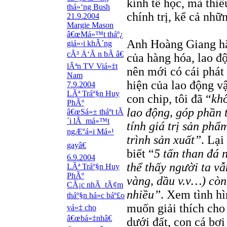
kinh tế học, mà thiế
thá»‘ng Bush
chính trị, kể cả nhữ
21.9.2004
Margie Mason
â€œMá»™t tháº¿
Anh Hoàng Giang hẳ
giá»›i khÃ´ng
cÃ³ Ä‘Ã n bÃ â€
của hàng hóa, lao độ
lÃªn TV Viá»‡t
nên mới có cái phát 
Nam
hiện của lao động vậ
7.9.2004
LÃª Tráº§n Huy
con chip, tôi đã “
khô
PhÃº
lao động, góp phần 
â€œSá»± tháº­t tÃ
´i lÃ má»™t
tính giá trị sản phẩ
ngÆ°á»i Má»¹
trình sản xuất”
. Lại
gayâ€
biết “
5 tấn than đá 
6.9.2004
thể thấy người ta vẫ
LÃª Tráº§n Huy
PhÃº
vàng, dầu v.v…) còn
CÃ¡c nhÃ tÃ¢m
nhiều”
. Xem tình hì
tháº§n há»c báº£o
muốn giải thích cho
vá»‡ cho
â€œbá»‡nhâ€
dưới đất, con cá bơ