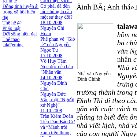
Giới thiệu sách -
Kinh tế
Äinh BÃ¡ Anh thá»
Có phải đã đến
Đồng tính luyến ái
lúc chúng ta cần
trong xã hội hiện
một sự thay đổi?
đại
18.10.2008
Thế hệ @
talawa
Nguyễn Chí
Pháp luật
hôm na
Hoan
Đời sống hiện đại
Phê phán về “Gió
Thể thao
ba chủ
lẻ” của Nguyễn
talaFemina
văn Ng
Ngọc Tư
15.10.2008
nhân
c
Võ Huy Tâm
Nhà vă
Nọc độc của báo
"Nhân văn"
Nhà văn Nguyễn
Nguyễn
14.10.2008
Đính Chính
trưng 
Nguyễn Đình
Chú
trưởng thành trong 
Nguyễn Đức
Đình Thi đi theo cá
Vân, một “Người
xứ Nghệ”
gắn với cuộc cách m
11.10.2008
chúng ta biết đến ôn
Trần Kiêm Đoàn
Tiêu Dao Bảo Cự
nhà viết kịch, nhà v
và “Mảnh trời
của con người Nguyễ
xanh trên thung