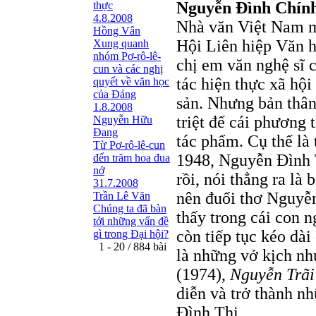
Nguyễn Đình Chín
thực
4.8.2008
Nhà văn Việt Nam mà
Hồng Vân
Hội Liên hiệp Văn h
Xung quanh
nhóm Pơ-rô-lê-
chị em văn nghệ sĩ 
cun và các nghị
tác hiện thực xã h
quyết về văn học
của Đảng
sản. Nhưng bản thân
1.8.2008
triệt để cái phương
Nguyễn Hữu
Đang
tác phẩm. Cụ thể là
Từ Pơ-rô-lê-cun
1948, Nguyễn Đình T
đến trăm hoa đua
nở
rồi, nói thẳng ra là
31.7.2008
nên đuổi thơ Nguyễn
Trần Lê Văn
Chúng ta đã bàn
thấy trong cái con n
tới những vấn đề
còn tiếp tục kéo dài
gì trong Đại hội?
1 - 20 / 884 bài
là những vở kịch n
(1974),
Nguyễn Trã
diễn và trở thành n
Đình Thi.