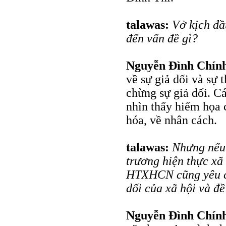
talawas:
Vở kịch đầ
đến vấn đề gì?
Nguyễn Đình Chín
về sự giả dối và sự t
chừng sự giả dối. 
nhìn thấy hiểm họa c
hóa, về nhân cách.
talawas:
Nhưng nếu 
trương hiện thực xã
HTXHCN cũng yêu cầ
dối của xã hội và đề 
Nguyễn Đình Chín