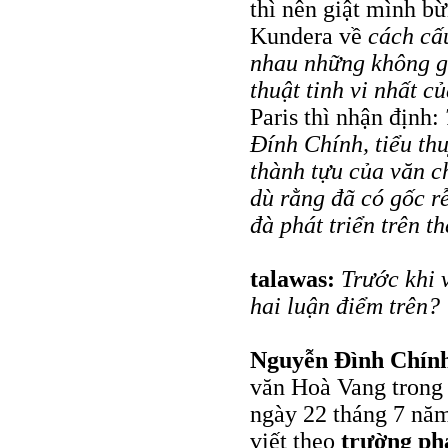
thì nên giật mình b
Kundera về
cách cấu
nhau những không g
thuật tinh vi nhất c
Paris thì nhận định:
Đính Chính, tiểu thu
thành tựu của văn c
dù rằng đã có gốc rễ
đà phát triển trên thế
talawas:
Trước khi 
hai luận điểm trên?
Nguyễn Đình Chín
văn Hoà Vang trong
ngày 22 tháng 7 năm
viết theo
trường ph