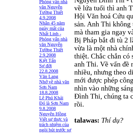
Nguyễn Đình Thi - 
Phỏng vấn nhà
về lứa tuổi thì anh
văn Nguyễn
Tường Thiết
Hội Văn hoá Cứu qu
4.9.2008
sản. Anh Thi không 
Nhân 45 năm
ngày mất của
mà tham gia ngay vào
Nhất Linh -
Bị Pháp bắt đi tù 2
Phỏng vấn nhà
văn Nguyễn
vừa là một nhà chín
Tường Thiết
thiệt. Chắc chắn có 
2.9.2008
Kiệt Tấn
anh Thi. Về vấn đề n
Sự đời
nhiều, nhưng theo d
22.8.2008
Văn Lang
mới được phép công 
Nhớ về nhà văn
nhìn vào những sáng
Sơn Nam
18.8.2008
Đình Thi, chúng ta c
Lê Phú Khải
rồi.
Đó là Sơn Nam
9.8.2008
Nguyên Hồng
talawas:
Thí dụ?
Viết sự thực và
trách nhiệm của
ngòi bút trước sự