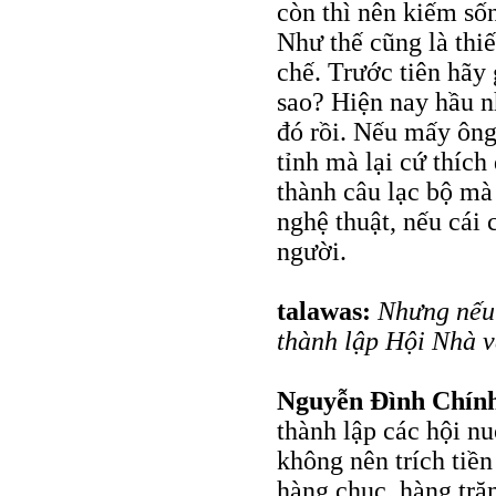
còn thì nên kiếm số
Như thế cũng là thiế
chế. Trước tiên hãy
sao? Hiện nay hầu n
đó rồi. Nếu mấy ôn
tỉnh mà lại cứ thíc
thành câu lạc bộ mà 
nghệ thuật, nếu cái 
người.
talawas:
Nhưng nếu 
thành lập Hội Nhà v
Nguyễn Đình Chín
thành lập các hội nu
không nên trích tiền
hàng chục, hàng tră