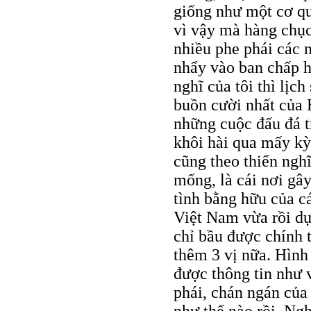
giống như một cơ qu
vì vậy mà hàng chục
nhiều phe phái các 
nhẩy vào ban chấp h
nghĩ của tôi thì lịc
buồn cười nhất của 
những cuộc đấu đá t
khôi hài qua mấy kỳ
cũng theo thiển ngh
mống, là cái nơi gây
tình bằng hữu của c
Việt Nam vừa rồi dự
chỉ bầu được chính t
thêm 3 vị nữa. Hình
được thông tin như v
phái, chán ngán của