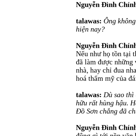
Nguyễn Đình Chín
talawas:
Ông không 
hiện nay?
Nguyễn Đình Chín
Nếu như họ tồn tại 
đã làm được những v
nhà, hay chỉ đua nha
hoá thẩm mỹ của đá
talawas:
Dù sao thì
hữu rất hùng hậu. 
Đồ Sơn chẳng đã ch
Nguyễn Đình Chín
động gì tới nền văn