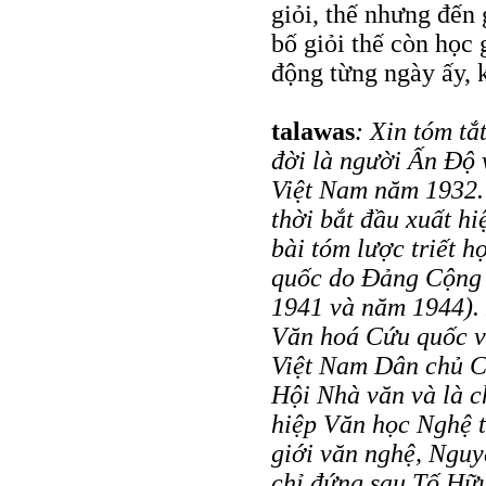
giỏi, thế nhưng đến 
bố giỏi thế còn học 
động từng ngày ấy, 
talawas
: Xin tóm tắ
đời là người Ấn Độ 
Việt Nam năm 1932.
thời bắt đầu xuất hi
bài tóm lược triết 
quốc do Đảng Cộng s
1941 và năm 1944). 
Văn hoá Cứu quốc và
Việt Nam Dân chủ Cộ
Hội Nhà văn và là c
hiệp Văn học Nghệ 
giới văn nghệ, Nguy
chỉ đứng sau Tố Hữ