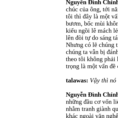
Nguyễn Đình Chín
chúc của ông, tới n
tôi thì đây là một v
bươm, bốc mùi không
kiểu ngồi lê mách lẻ
lên đòi tự do sáng t
Nhưng có lẽ chúng t
chúng ta vẫn bị đán
theo tôi không phải
trọng là một vấn đề 
talawas:
Vậy thì nó 
Nguyễn Đình Chín
những đầu cơ vốn li
nhằm tranh giành qu
khác ngoài văn nghệ