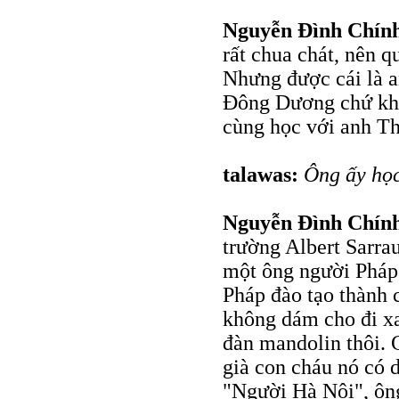
Nguyễn Đình Chín
rất chua chát, nên 
Nhưng được cái là an
Đông Dương chứ khô
cùng học với anh T
talawas:
Ông ấy họ
Nguyễn Đình Chín
trường Albert Sarrau
một ông người Pháp 
Pháp đào tạo thành c
không dám cho đi xa
đàn mandolin thôi. 
già con cháu nó có d
"Người Hà Nội", ông