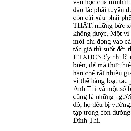
văn học của mình th
đạo là: phải tuyên dư
còn cái xấu phải p
THẬT, những bức xúc
không được. Một ví
mới chỉ động vào cái
tác giả thì suốt đời 
HTXHCN ấy chỉ là m
biện, để mà thực hiệ
hạn chế rất nhiều gi
vì thế hàng loạt tác
Anh Thi và một số bạ
cũng là những người 
đó, họ đều bị vướng
tạp trong con đường
Đình Thi.