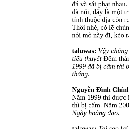
đá và sát phạt nhau.
đã nói, đấy là một t
tính thuộc địa còn r
Thôi nhé, có lẽ chú
nói mò này đi, kẻo r
talawas:
Vậy chúng 
tiểu thuyết
Đêm thá
1999 đã bị cấm tái 
tháng.
Nguyễn Đình Chín
Năm 1999 thì được i
thì bị cấm. Năm 200
Ngày hoàng đạo
.
talawas:
Tại sao lạ