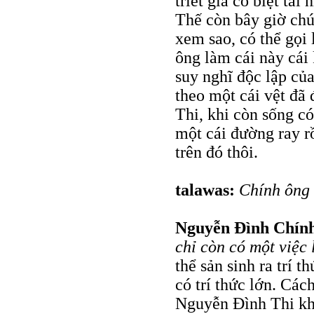
triết gia có biệt tà
Thế còn bây giờ chú
xem sao, có thể gọi 
ông làm cái này cái 
suy nghĩ độc lập củ
theo một cái vệt đã 
Thi, khi còn sống có
một cái đường ray r
trên đó thôi.
talawas:
Chính ông 
Nguyễn Đình Chín
chỉ còn có một việc 
thể sản sinh ra trí 
có trí thức lớn. Các
Nguyễn Đình Thi khô