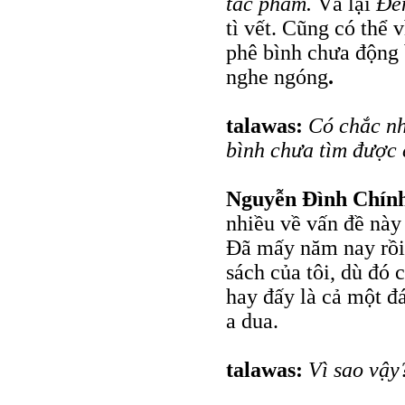
tác phẩm.
Vả lại
Đê
tì vết. Cũng có thể 
phê bình chưa động 
nghe ngóng
.
talawas:
Có chắc nh
bình chưa tìm được 
Nguyễn Đình Chín
nhiều về vấn đề này 
Đã mấy năm nay rồi 
sách của tôi, dù đó 
hay đấy là cả một đ
a dua.
talawas:
Vì sao vậy