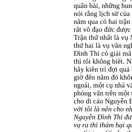
quân bài, những bung
nói rằng lịch sử củ
năm qua có hai trận
rất vô đạo đức được
Trận thứ nhất là vụ
thứ hai là vụ văn n
Đình Thi có giải mã
thì tôi không biết.
hãy kiên trì đợi qu
giờ đến năm đó khô
ngoái, một cụ nhà vă
phỏng vấn trên một 
cho di cảo Nguyễn 
với tôi là nên cho n
Nguyễn Đình Thi đượ
vụ ra thì thảm hại q