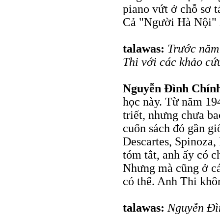
piano vứt ở chỗ sơ t
Cả "Người Hà Nội" l
talawas:
Trước năm 
Thi với các khảo cứ
Nguyễn Đình Chín
học này. Từ năm 194
triết, nhưng chưa ba
cuốn sách đó gần gi
Descartes, Spinoza,
tóm tắt, anh ấy có 
Nhưng mà cũng ở cái 
có thế. Anh Thi khôn
talawas:
Nguyễn Đìn