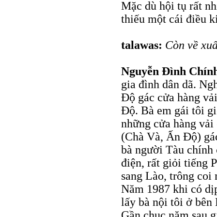
Mặc dù hội tụ rất n
thiếu một cái điều 
talawas:
Còn về xuấ
Nguyễn Đình Chín
gia đình dân dã. Ng
Độ gác cửa hàng vải
Độ. Bà em gái tôi g
những cửa hàng vải 
(Chà Và, Ấn Độ) gá
bà người Tàu chính 
điện, rất giỏi tiếng
sang Lào, trông coi
Năm 1987 khi có dịp 
lấy bà nội tôi ở bê
Gần chục năm sau gi