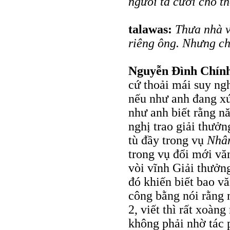
ngưòi ta cười cho th
talawas:
Thưa nhà v
riêng ông. Nhưng ch
Nguyễn Đình Chín
cứ thoải mái suy ng
nếu như anh đang x
như anh biết rằng 
nghị trao giải thưởn
tù đầy trong vụ
Nhâ
trong vụ đổi mới v
vòi vĩnh Giải thưởn
đó khiến biết bao v
công bằng nói rằng 
2, viết thì rất xoàn
không phải nhờ tác 