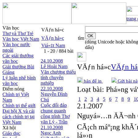
trang
Văn học
VÄƒn há»c
Thơ và Thơ Trẻ
VÄƒn há»c
tìm
Văn học Việt Nam
(dùng Unicode hoặc khôn
Văn học nước
Viá»‡t Nam
dấu)
ngoài
1 - 20 / 884 bài
Các giải thưởng
24.10.2008
văn học
VÄƒn há»c
VÄƒn há
Lê Hoài Nam
Giải thưởng Bùi
Văn chương thiếu
Giáng
tính chuyên
Lý luận phê bình
bản để in
Gửi bài nà
nghiệp
văn học
Loạt bài:
Phá»ng vá
22.10.2008
Điểm nóng
Nguyễn Đình
Chính trị Việt
1
2
3
4
5
6
7
8
9
1
Chú
Nam
2.1.2007
Cuộc đối đáp
Chính trị thế giới
chung quanh
Đại hội X và cải
Nguyá»…n ÄÃ¬nh 
công trình Thơ
cách chính trị tại
văn Lý - Trần
Việt Nam
CÃ¡ch máº¡ng khÃ´n
21.10.2008
Xã hội
Ngọc Anh
Giáo dục
lá»›n