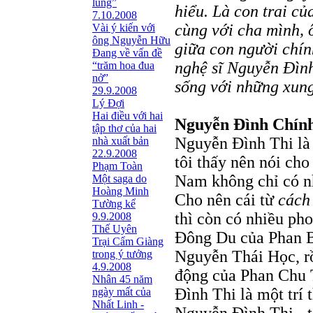
lũng”
hiểu. Là con trai c
7.10.2008
cùng với cha mình,
Vài ý kiến với
ông Nguyễn Hữu
giữa con người chín
Đang về vấn đề
nghệ sĩ Nguyễn Đìn
“trăm hoa đua
nở”
sống với những xung
29.9.2008
Lý Đợi
Hai điều với hai
Nguyễn Đình Chín
tập thơ của hai
Nguyễn Đình Thi là 
nhà xuất bản
22.9.2008
tôi thấy nên nói cho
Phạm Toàn
Nam không chỉ có n
Một saga do
Hoàng Minh
Cho nên cái từ
cách
Tường kể
thì còn có nhiều ph
9.9.2008
Thế Uyên
Đông Du của Phan B
Trại Cẩm Giàng
Nguyễn Thái Học, rồ
trong ý tưởng
4.9.2008
động của Phan Chu T
Nhân 45 năm
Đình Thi là một trí
ngày mất của
Nhất Linh -