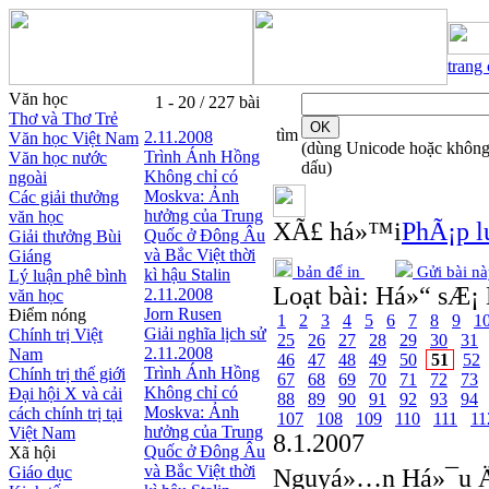
trang
Văn học
1 - 20 / 227 bài
Thơ và Thơ Trẻ
tìm
2.11.2008
Văn học Việt Nam
(dùng Unicode hoặc khôn
Trình Ánh Hồng
Văn học nước
dấu)
Không chỉ có
ngoài
Moskva: Ảnh
Các giải thưởng
hưởng của Trung
văn học
XÃ£ há»™i
PhÃ¡p lu
Quốc ở Đông Âu
Giải thưởng Bùi
và Bắc Việt thời
Giáng
bản để in
Gửi bài nà
kì hậu Stalin
Lý luận phê bình
Loạt bài:
Há»“ sÆ¡ 
2.11.2008
văn học
Jorn Rusen
Điểm nóng
1
2
3
4
5
6
7
8
9
1
Giải nghĩa lịch sử
Chính trị Việt
25
26
27
28
29
30
31
2.11.2008
Nam
46
47
48
49
50
51
52
Trình Ánh Hồng
Chính trị thế giới
67
68
69
70
71
72
73
Không chỉ có
Đại hội X và cải
88
89
90
91
92
93
94
Moskva: Ảnh
cách chính trị tại
107
108
109
110
111
11
hưởng của Trung
Việt Nam
8.1.2007
Quốc ở Đông Âu
Xã hội
và Bắc Việt thời
Giáo dục
Nguyá»…n Há»¯u Ä