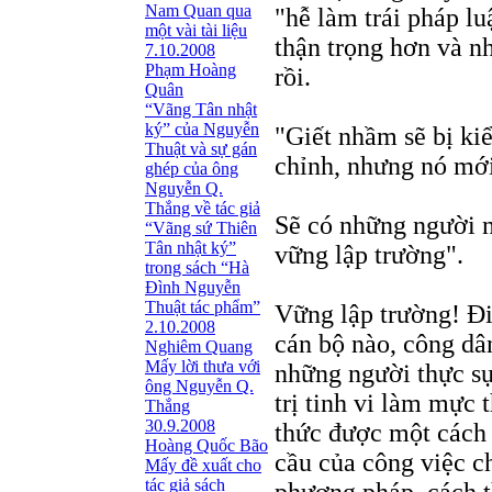
Nam Quan qua
"hễ làm trái pháp luậ
một vài tài liệu
thận trọng hơn và n
7.10.2008
Phạm Hoàng
rồi.
Quân
“Vãng Tân nhật
ký” của Nguyễn
"Giết nhầm sẽ bị ki
Thuật và sự gán
chỉnh, nhưng nó mới
ghép của ông
Nguyễn Q.
Thắng về tác giả
Sẽ có những người n
“Vãng sứ Thiên
Tân nhật ký”
vững lập trường".
trong sách “Hà
Đình Nguyễn
Thuật tác phẩm”
Vững lập trường! Đi
2.10.2008
cán bộ nào, công dâ
Nghiêm Quang
Mấy lời thưa với
những người thực s
ông Nguyễn Q.
trị tinh vi làm mực
Thắng
30.9.2008
thức được một cách
Hoàng Quốc Bão
cầu của công việc c
Mấy đề xuất cho
tác giả sách