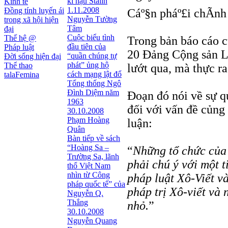
kì hậu Stalin
Kinh tế
1.11.2008
Đồng tính luyến ái
Cáº§n pháº£i chÃ­n
Nguyễn Tường
trong xã hội hiện
Tâm
đại
Cuộc biểu tình
Thế hệ @
Trong bản báo cáo c
đầu tiên của
Pháp luật
20 Đảng Cộng sản Li
“quần chúng tự
Đời sống hiện đại
phát” ủng hộ
Thể thao
lướt qua, mà thực ra
cách mạng lật đổ
talaFemina
Tổng thống Ngô
Đình Diệm năm
Đoạn đó nói về sự q
1963
đối với vấn đề củng 
30.10.2008
Phạm Hoàng
luận:
Quân
Bàn tiếp về sách
“Hoàng Sa –
“
Những tổ chức của
Trường Sa, lãnh
phải chú ý với một t
thổ Việt Nam
nhìn từ Công
pháp luật Xô-Viết v
pháp quốc tế” của
pháp trị Xô-viết và
Nguyễn Q.
Thắng
nhỏ.
”
30.10.2008
Nguyễn Quang