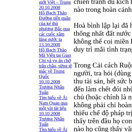
chiến tranh du kích t
giới Việt – Trung
20.10.2008
nào trong hoàn cảnh
Hồ Bạch Thảo
Ðường tiến quân
của kẻ thù
Hoà bình lập lại đã 
phương Bắc qua
thống nhất đất nước 
các cuộc xâm
lăng nước ta
không thể coi miền 
13.10.2008
duy trì mãi tình trạ
Hồ Bạch Thảo
Mã Viện tại Giao
Chỉ và vụ án chở
Trong Cải cách Ruộn
trân châu, sừng tê
giác về Trung
người, tra hỏi (dùng
Quốc
thu tài sản, hết sức
10.10.2008
Trương Nhân
đến làm chết đói nhữ
Tuấn
chủ (hoặc chính là 
Tìm hiểu về Ải
Nam Quan qua
không phải chỉ hoàn
một vài tài liệu
thiếu chế độ pháp t
10.10.2008
Trương Nhân
thấy trên đầu họ con
Tuấn
nào họ cũng thấy vă
Tìm hiểu về Ải