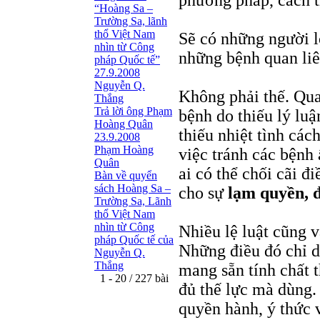
phương pháp, cách t
“Hoàng Sa –
Trường Sa, lãnh
thổ Việt Nam
Sẽ có những người lo
nhìn từ Công
những bệnh quan liê
pháp Quốc tế”
27.9.2008
Nguyễn Q.
Không phải thế. Qua
Thắng
Trả lời ông Phạm
bệnh do thiếu lý lu
Hoàng Quân
thiếu nhiệt tình các
23.9.2008
Phạm Hoàng
việc tránh các bệnh
Quân
ai có thể chối cãi đi
Bàn về quyển
sách Hoàng Sa –
cho sự
lạm quyền, 
Trường Sa, Lãnh
thổ Việt Nam
nhìn từ Công
Nhiều lệ luật cũng 
pháp Quốc tế của
Những điều đó chỉ dễ
Nguyễn Q.
Thắng
mang sẵn tính chất 
1 - 20 / 227 bài
đủ thế lực mà dùng.
quyền hành, ý thức v