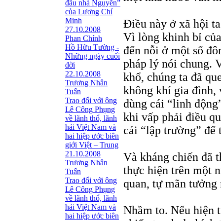
đầu nhà Nguyễn”
của Lương Chí
Minh
Điều này ở xã hội t
27.10.2008
Vì lòng khinh bỉ của
Phan Chính
Hồ Hữu Tường -
đến nỗi ở một số đô
Những ngày cuối
pháp lý nói chung. 
đời
22.10.2008
khổ, chúng ta đã que
Trương Nhân
không khí gia đình, 
Tuấn
Trao đổi với ông
dùng cái “linh động
Lê Công Phụng
khi vấp phải điều q
về lãnh thổ, lãnh
hải Việt Nam và
cái “lập trường” để t
hai hiệp ước biên
giới Việt – Trung
21.10.2008
Và kháng chiến đã th
Trương Nhân
thực hiện trên một 
Tuấn
Trao đổi với ông
quan, tự mãn tưởng 
Lê Công Phụng
về lãnh thổ, lãnh
hải Việt Nam và
Nhầm to. Nếu hiện t
hai hiệp ước biên