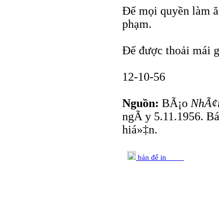
Để mọi quyền làm ăn
phạm.
Để được thoải mái g
12-10-56
Nguồn:
BÃ¡o
NhÃ¢
ngÃ y 5.11.1956. Bá
hiá»‡n.
bản để in