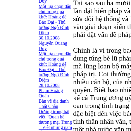
Duy
Tại sao sau ba mươi 
Một lựa chọn dân
lần đặt hiến pháp và
chủ trong quá
khứ: Hoàng đế
sửa đổi hệ thống và 
Bảo Đại - Thủ
vào giai đoạn kiến 
tướng Ngô Ðình
Diệm
phải đặt vấn đề phá
30.10.2008
Nguyễn Quang
Duy
Chính là vì trong b
Một lựa chọn dân
dung túng bè lũ phản
chủ trong quá
khứ: Hoàng đế
mà lũng loạn bộ má
Bảo Đại - Thủ
pháp trị. Coi thường
tướng Ngô Ðình
Diệm
nhiều cán bộ, của n
28.10.2008
quyền. Biết bao nhiê
Phạm Hoàng
Quân
kể cả Trung ương uỷ 
Bàn về địa danh
oan trong tình trạn
Thất Châu
Dương trong bài
đặc biệt đến việc bả
viết “Quan hệ
tinh thần nhân văn, 
thương mại Trung
– Việt những năm
một nhà nước văn m