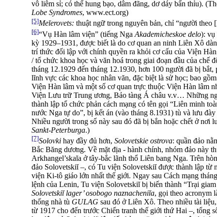
vô liêm sỉ; có thể hung bạo, dâm đãng, dơ dáy bẩn thỉu). (T
Lobe Syndromes
, www.ect.org)
[5]
Meĭerovets:
thuật ngữ trong nguyên bản, chỉ “người theo [
[6]
“Vụ Hàn lâm viện” (tiếng Nga
Akademicheskoe delo
): vụ
kỳ 1929–1931, được biết là do cơ quan an ninh Liên Xô dàn
trí thức đối lập với chính quyền ra khỏi cơ cấu của Viện H
/ tổ chức khoa học và văn hoá trong giai đoạn đầu của chế đ
tháng 12.1929 đến tháng 12.1930, hơn 100 người đã bị bắt, 
lĩnh vực các khoa học nhân văn, đặc biệt là sử học; bao gồm 
Viện Hàn lâm và một số cơ quan trực thuộc Viện Hàn lâm 
Viện Lưu trữ Trung ương, Bảo tàng Á châu v.v… Những ngườ
thành lập tổ chức phản cách mạng có tên gọi “Liên minh toà
nước Nga tự do”, bị kết án (vào tháng 8.1931) tù và lưu đày
Nhiều người trong số này sau đó đã bị bắn hoặc chết ở nơi 
Sankt-Peterburga
.)
[7]
Solovki
hay đầy đủ hơn,
Solovetskie ostrova
: quần đảo nằm
Bắc Băng dương. Về mặt địa - hành chính, nhóm đảo này th
Arkhangel’skaĭa ở tây-bắc lãnh thổ Liên bang Nga. Trên hòn
đảo Solovetskiĭ –, có Tu viện Solovetskiĭ được thành lập từ
viện Ki-tô giáo lớn nhất thế giới. Ngay sau Cách mạng thán
lệnh của Lenin, Tu viện Solovetskiĭ bị biến thành “Trại giam
Solovetskiĭ lager’ osobogo naznacheniĭa
, gọi theo acronym 
thống nhà tù
GULAG
sau đó ở Liên Xô. Theo nhiều tài liệu
từ 1917 cho đến trước Chiến tranh thế giới thứ Hai –, tổng