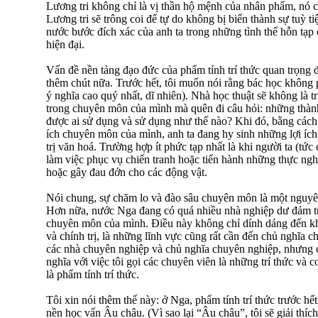
Lương tri không chỉ là vị thần hộ mệnh của nhân phẩm, nó cò
Lương tri sẽ trông coi để tự do không bị biến thành sự tuỳ t
nước bước đích xác của anh ta trong những tình thế hỗn tạp 
hiện đại.
Vấn đề nền tảng đạo đức của phẩm tính trí thức quan trọng 
thêm chút nữa. Trước hết, tôi muốn nói rằng bác học không ph
ý nghĩa cao quý nhất, dĩ nhiên). Nhà học thuật sẽ không là tr
trong chuyên môn của mình mà quên đi câu hỏi: những thành
được ai sử dụng và sử dụng như thế nào? Khi đó, bằng cách 
ích chuyên môn của mình, anh ta đang hy sinh những lợi ích
trị văn hoá. Trường hợp ít phức tạp nhất là khi người ta (t
làm việc phục vụ chiến tranh hoặc tiến hành những thực ng
hoặc gây đau đớn cho các động vật.
Nói chung, sự chăm lo và đào sâu chuyên môn là một nguyên
Hơn nữa, nước Nga đang có quá nhiều nhà nghiệp dư đảm t
chuyên môn của mình. Điều này không chỉ dính dáng đến kh
và chính trị, là những lĩnh vực cũng rất cần đến chủ nghĩa c
các nhà chuyên nghiệp và chủ nghĩa chuyên nghiệp, nhưng 
nghĩa với việc tôi gọi các chuyên viên là những trí thức và 
là phẩm tính trí thức.
Tôi xin nói thêm thế này: ở Nga, phẩm tính trí thức trước hết 
nền học vấn Âu châu. (Vì sao lại “Âu châu”, tôi sẽ giải thích