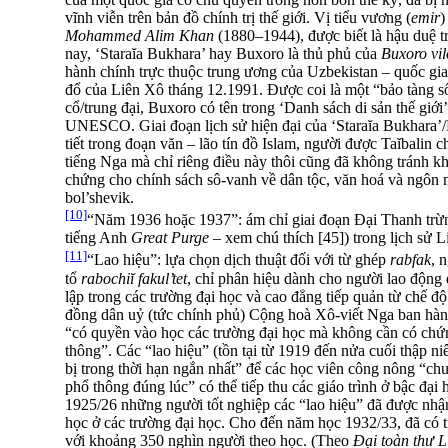
vĩnh viễn trên bản đồ chính trị thế giới. Vị tiểu vương (
emir
)
Mohammed Alim Khan
(1880–1944), được biết là hậu duệ t
nay, ‘Staraĭa Bukhara’ hay Buxoro là thủ phủ của
Buxoro vil
hành chính trực thuộc trung ương của Uzbekistan – quốc gia 
đổ của Liên Xô tháng 12.1991. Được coi là một “bảo tàng 
cổ/trung đại, Buxoro có tên trong ‘Danh sách di sản thế giới’
UNESCO. Giai đoạn lịch sử hiện đại của ‘Staraĭa Bukhara’/
tiết trong đoạn văn – lão tín đồ Islam, người được Taĭbalin c
tiếng Nga mà chỉ riêng điều này thôi cũng đã không tránh kh
chứng cho chính sách sô-vanh về dân tộc, văn hoá và ngôn n
bol’shevik.
[10]
“Năm 1936 hoặc 1937”: ám chỉ giai đoạn Đại Thanh trừ
tiếng Anh
Great Purge
– xem chú thích [45]) trong lịch sử L
[11]
“Lao hiệu”: lựa chọn dịch thuật đối với từ ghép
rabfak
, 
tổ
rabochiĭ fakul’tet
, chỉ phân hiệu dành cho người lao động
lập trong các trường đại học và cao đẳng tiếp quản từ chế đ
đồng dân uỷ (tức chính phủ) Cộng hoà Xô-viết Nga ban hàn
“có quyền vào học các trường đại học mà không cần có chứn
thông”. Các “lao hiệu” (tồn tại từ 1919 đến nửa cuối thập n
bị trong thời hạn ngắn nhất” để các học viên công nông “ch
phổ thông đúng lúc” có thể tiếp thu các giáo trình ở bậc đạ
1925/26 những người tốt nghiệp các “lao hiệu” đã được nh
học ở các trường đại học. Cho đến năm học 1932/33, đã có t
với khoảng 350 nghìn người theo học. (Theo
Đại toàn thư 