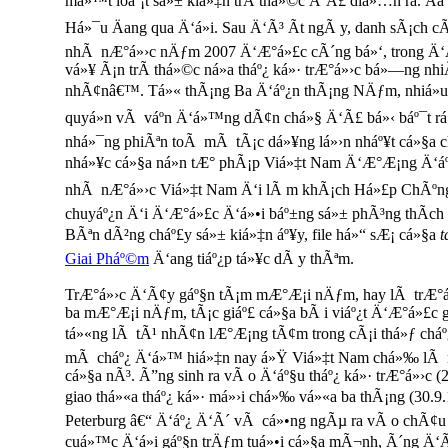
má»™t loáº¡t sá»± kiá»‡n trÃ­ thá»©c Ä‘Ã£ diá»…n ra. Ä
Há»¯u Äang qua Ä‘á»i. Sau Ä‘Ã³ Ã­t ngÃ y, danh sÃ¡ch c
nhÃ nÆ°á»›c nÄƒm 2007 Ä‘Æ°á»£c cÃ´ng bá»‘, trong Ä‘Ã
vá»¥ Ã¡n trÃ­ thá»©c ná»­a tháº¿ ká»· trÆ°á»›c bá»—ng nhi
nhÃ¢nâ€™. Tá»« thÃ¡ng Ba Ä‘áº¿n thÃ¡ng NÄƒm, nhiá»
quyá»n vÃ váº­n Ä‘á»™ng dÃ¢n chá»§ Ä‘Ã£ bá»‹ báº¯t rá»“
nhá»¯ng phiÃªn toÃ mÃ tÃ¡c dá»¥ng lá»›n nháº¥t cá»§a 
nhá»¥c cá»§a ná»n tÆ° phÃ¡p Viá»‡t Nam Ä‘Æ°Æ¡ng Ä‘áº¡
nhÃ nÆ°á»›c Viá»‡t Nam Ä‘i lÃ m khÃ¡ch Há»£p ChÃºng Q
chuyáº¿n Ä‘i Ä‘Æ°á»£c Ä‘á»•i báº±ng sá»± phÃ³ng thÃ­c
BÃªn dÃ²ng cháº£y sá»± kiá»‡n áº¥y, file há»“ sÆ¡ cá»§a
t
Giai Pháº©m
Ä‘ang tiáº¿p tá»¥c dÃ y thÃªm.
TrÆ°á»›c Ä‘Ã¢y gáº§n tÃ¡m mÆ°Æ¡i nÄƒm, hay lÃ trÆ°
ba mÆ°Æ¡i nÄƒm, tÃ¡c giáº£ cá»§a bÃ i viáº¿t Ä‘Æ°á»£c 
tá»«ng lÃ tÃ¹ nhÃ¢n lÆ°Æ¡ng tÃ¢m trong cÃ¡i thá»ƒ chá
mÃ cháº¿ Ä‘á»™ hiá»‡n nay á»Ÿ Viá»‡t Nam chá»‰ lÃ m
cá»§a nÃ³. Ã”ng sinh ra vÃ o Ä‘áº§u tháº¿ ká»· trÆ°á»›c (2
giao thá»«a tháº¿ ká»· má»›i chá»‰ vá»«a ba thÃ¡ng (30.9.
Peterburg â€“ Ä‘áº¿ Ä‘Ã´ vÃ cá»•ng ngÃµ ra vÃ o chÃ¢u
cuá»™c Ä‘á»i gáº§n trÄƒm tuá»•i cá»§a mÃ¬nh, Ã´ng Ä‘Ã