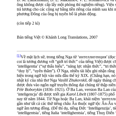
ông không được cấp lấy một phòng thí nghiệm riêng). Viện sĩ
trả lương cho các cộng sự bằng tiền riêng của mình sau khi
phương Đông của ông bị tuyên bố là phản động.
(còn tiếp 2 kì)
Bản tiếng Việt © Khánh Long Translations, 2007
[1]
Về mặt lịch sử, trong tiếng Nga từ ‘интеллигенция’ (đọc [i
coi là tương đương với “giới trí thức” của tiếng Việt) được c
‘intelligentia’ (“sự thấu hiểu”, “năng lực nhận thức”, “tri thứ
“duy lý”, “uyên thâm”). Ở Nga, nhiều tài liệu ghi nhận rằn
hiện trong ngữ hội vào nửa đầu thế kỷ XIX. (Chẳng hạn, nó
nhật ký của nhà thơ Nga
Vasiliĭ Zhukovskiĭ
, đề ngày tháng c
được đưa vào ngôn ngữ truyền thông đại chúng từ thập niê
Pëtr Boborykin
(1836–1921). Ở Ba Lan, version Ba Lan củ
‘inteligencja’ đã được triết gia
Karol Libelt
(1807-1875) phổ c
nay từ năm 1844. Từ Nga hoặc Ba Lan, khái niệm ‘интеллиге
gần như tất cả các thứ tiếng châu Âu thuộc ngữ tộc Ấn-Âu 
ngữ âm tương đồng. (Để thí dụ, tiếng Đức ‘Intelligenzija’,
‘intelligentsia’, tiếng Italia ‘intellighentsia’, tiếng Thuỵ Điển ‘