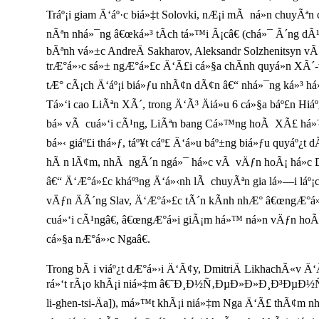
Tráº¡i giam Ä‘áº·c biá»‡t Solovki, nÆ¡i mÃ ná»n chuyÃªn
nÃªn nhá»¯ng â€œká»³ tÃ­ch tá»™i Ã¡câ€ (chá»¯ Ã´ng d
bÃªnh vá»±c AndreÄ­ Sakharov, Aleksandr Solzhenitsyn 
trÆ°á»›c sá»± ngÆ°á»£c Ä‘Ã£i cá»§a chÃ­nh quyá»n XÃ´-v
tÆ° cÃ¡ch Ä‘áº¡i biá»ƒu nhÃ¢n dÃ¢n â€“ nhá»¯ng ká»³ há»
Tá»‘i cao LiÃªn XÃ´, trong Ä‘Ã³ Äiá»u 6 cá»§a báº£n Hiá
bá» vÃ cuá»‘i cÃ¹ng, LiÃªn bang Cá»™ng hoÃ XÃ£ há»
bá»‹ giáº£i thá»ƒ, táº¥t cáº£ Ä‘á»u báº±ng biá»ƒu quyáº¿
hÃ n lÃ¢m, nhÃ ngÃ´n ngá»¯ há»c vÃ vÄƒn hoÃ¡ há»c D
â€“ Ä‘Æ°á»£c kháº³ng Ä‘á»‹nh lÃ chuyÃªn gia lá»—i láº¡c
vÄƒn ÄÃ´ng Slav, Ä‘Æ°á»£c tÃ´n kÃ­nh nhÆ° â€œngÆ°á»i 
cuá»‘i cÃ¹ngâ€, â€œngÆ°á»i giÃ¡m há»™ ná»n vÄƒn h
cá»§a nÆ°á»›c Ngaâ€.
Trong bÃ i viáº¿t dÆ°á»›i Ä‘Ã¢y, DmitriÄ­ LikhachÃ«v Ä‘
rá»‘t rÃ¡o khÃ¡i niá»‡m â€˜Ð¸Ð½Ñ‚ÐµÐ»Ð»Ð¸Ð³ÐµÐ½Ñ†Ð
li-ghen-tsi-Ä­a]), má»™t khÃ¡i niá»‡m Nga Ä‘Ã£ thÃ¢m nháº