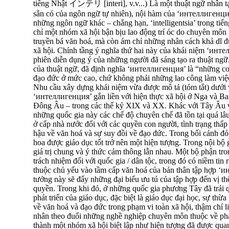
tiếng Nhật インテリ [interi], v.v...) Là một thuật ngữ nhân t
sẵn có của ngôn ngữ tự nhiên), nội hàm của ‘интеллигенция
những ngôn ngữ khác – chẳng hạn, ‘intelligentsia’ trong ti
chỉ một nhóm xã hội bận bịu lao động trí óc do chuyên môn n
truyền bá văn hoá, mà còn ám chỉ những nhân cách khả dĩ đ
xã hội. Chính tầng ý nghĩa thứ hai này của khái niệm ‘интел
phiên diễn dụng ý của những người đã sáng tạo ra thuật ng
của thuật ngữ, đã định nghĩa ‘интеллигенция’ là “những co
đạo đức ở mức cao, chứ không phải những lao công làm việc
Nhu cầu xây dựng khái niệm vừa được mô tả (tóm tắt) dưới
‘интеллигенция’ gắn liền với hiện thực xã hội ở Nga và Ba
Đông Âu – trong các thế kỷ XIX và XX. Khác với Tây Âu 
những quốc gia này các chế độ chuyên chế đã tồn tại quá lâu
ở cấp nhà nước đối với các quyền con người, tình trạng thấp
hậu về văn hoá và sự suy đồi về đạo đức. Trong bối cảnh đó,
hoa được giáo dục tốt trở nên một hiện tượng. Trong nội bộ 
giá trị chung và ý thức cảm thông lẫn nhau. Một bộ phận tron
trách nhiệm đối với quốc gia / dân tộc, trong đó có niềm tin
thuộc chủ yếu vào tầm cấp văn hoá của bản thân tập hợp ‘
tưởng này sẽ đẩy những đại biểu ưu tú của tập hợp đến vị thế
quyền. Trong khi đó, ở những quốc gia phương Tây đã trải 
phát triển của giáo dục, đặc biệt là giáo dục đại học, sự thừa
về văn hoá và đạo đức trong phạm vi toàn xã hội, thậm chí l
nhân theo đuổi những nghề nghiệp chuyên môn thuộc về phạm
thành một nhóm xã hội biệt lập như hiện tượng đã được qua