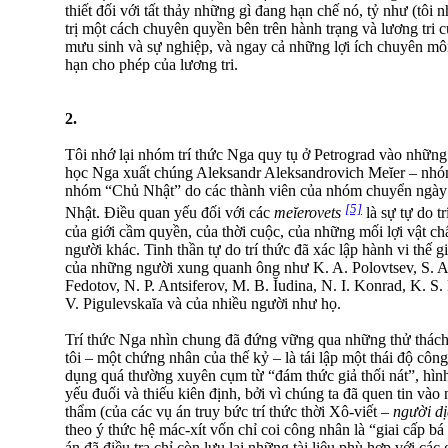
thiết đối với tất thảy những gì đang hạn chế nó, tỷ như (tôi 
trị một cách chuyên quyền bên trên hành trạng và lương tri 
mưu sinh và sự nghiệp, và ngay cả những lợi ích chuyên mô
hạn cho phép của lương tri.
2.
Tôi nhớ lại nhóm trí thức Nga quy tụ ở Petrograd vào nhữn
học Nga xuất chúng Aleksandr Aleksandrovich Meĭer – nhóm
nhóm “Chủ Nhật” do các thành viên của nhóm chuyển ngà
[5]
Nhật. Điều quan yếu đối với các
meĭerovets
là sự tự do t
của giới cầm quyền, của thời cuộc, của những mối lợi vật ch
người khác. Tinh thần tự do trí thức đã xác lập hành vi thế g
của những người xung quanh ông như K. A. Polovtsev, S. A
Fedotov, N. P. Antsiferov, M. B. Ĭudina, N. I. Konrad, K. S.
V. Pigulevskaĭa và của nhiều người như họ.
Trí thức Nga nhìn chung đã đứng vững qua những thử thách 
tôi – một chứng nhân của thế kỷ – là tái lập một thái độ côn
dụng quá thường xuyên cụm từ “đám thức giả thối nát”, hình
yếu đuối và thiếu kiên định, bởi vì chúng ta đã quen tin vào
thẩm (của các vụ án truy bức trí thức thời Xô-viết –
người d
theo ý thức hệ mác-xít vốn chỉ coi công nhân là “giai cấp b
án đã điều tra chỉ còn lưu lại những tài liệu phù hợp với các