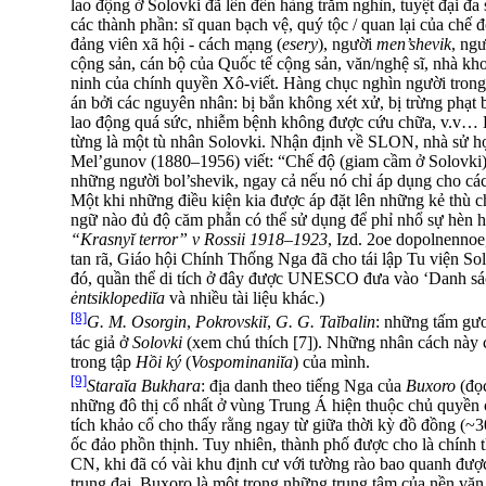
lao động ở Solovki đã lên đến hàng trăm nghìn, tuyệt đại đa 
các thành phần: sĩ quan bạch vệ, quý tộc / quan lại của chế 
đảng viên xã hội - cách mạng (
esery
), người
men’shevik
, ng
cộng sản, cán bộ của Quốc tế cộng sản, văn/nghệ sĩ, nhà kho
ninh của chính quyền Xô-viết. Hàng chục nghìn người trong s
án bởi các nguyên nhân: bị bắn không xét xử, bị trừng phạt b
lao động quá sức, nhiễm bệnh không được cứu chữa, v.v… B
từng là một tù nhân Solovki. Nhận định về SLON, nhà sử họ
Mel’gunov (1880–1956) viết: “Chế độ (giam cầm ở Solovki) 
những người bol’shevik, ngay cả nếu nó chỉ áp dụng cho các
Một khi những điều kiện kia được áp đặt lên những kẻ thù chí
ngữ nào đủ độ căm phẫn có thể sử dụng để phỉ nhổ sự hèn h
“Krasnyĭ terror” v Rossii 1918–1923
, Izd. 2ое dopolnennoe
tan rã, Giáo hội Chính Thống Nga đã cho tái lập Tu viện S
đó, quần thể di tích ở đây được UNESCO đưa vào ‘Danh sách
ėntsiklopediĭa
và nhiều tài liệu khác.)
[8]
G. M. Osorgin
,
Pokrovskiĭ
,
G. G. Taĭbalin
: những tấm gươ
tác giả ở
Solovki
(xem chú thích [7]). Những nhân cách này 
trong tập
Hồi ký
(
Vospominaniĭa
) của mình.
[9]
Staraĭa Bukhara
: địa danh theo tiếng Nga của
Buxoro
(đọc
những đô thị cổ nhất ở vùng Trung Á hiện thuộc chủ quyề
tích khảo cổ cho thấy rằng ngay từ giữa thời kỳ đồ đồng (~
ốc đảo phồn thịnh. Tuy nhiên, thành phố được cho là chính 
CN, khi đã có vài khu định cư với tường rào bao quanh đượ
trung đại, Buxoro là một trong những trung tâm của nền vă