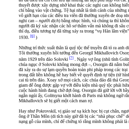
thuyết được xây dựng nhờ khai thác các nghi can không hi
chỉ bằng vào vật chứng. Tệ hại nhất là tình cảnh của những n
vô giới hạn của các điều tra viên đã thường xuyên đe doạ nh
nghi can –
người dịch
) bằng nhục hình, và chúng ta thì kh
người đã ký xác nhận các hồ sơ thẩm vấn mà không đi sâu cứ
thí dụ, điều tương tự đã từng xảy ra trong “vụ Hàn lâm việ
[6]
1930.
)
Những trí thức xuất thân là quý tộc thế truyền đã tỏ ra anh 
Tôi thường xuyên hồi tưởng đến Georgiĭ Mikhaĭlovich Osor
[7]
năm 1929 trên đảo Solovki
. Ngày vợ ông (nhũ tính Goli
chúa ngục ở Solovki không mong đợi –, Osorgin đã nằm buồ
đã xảy ra do sự lạm quyền hoàn toàn phi pháp trong các trạ
trong đất liền không hề hay biết về quyết định tự tiện (tử h
cai tù trên đảo. Xoay xở mọi cách, các chúa đảo đã thả Georg
giam để ông được gặp vợ với điều kiện nhà quý tộc phải hứa
cuộc hành hình đang chờ đợi ông. Osorgin đã giữ lời với b
ngắn ngủi ấy, Golitsyna khởi hành đi Paris mà không ngờ r
Mikhaĭlovich sẽ bị giết một cách man rợ.
Hay như Pokrovskiĭ, vị giáo sư xạ kích học bị cụt chân, ngườ
ông ở Thần Môn (di tích này giờ đã bị các “nhà phục chế” 
nạng gỗ của mình, chỉ để chứng tỏ rằng mình không phải là 