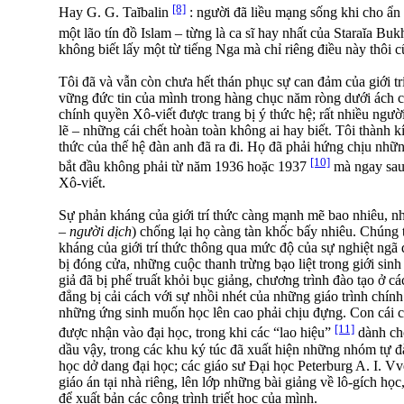
[8]
Hay G. G. Taĭbalin
: người đã liều mạng sống khi cho ẩ
một lão tín đồ Islam – từng là ca sĩ hay nhất của Staraĭa Bu
không biết lấy một từ tiếng Nga mà chỉ riêng điều này thôi c
Tôi đã và vẫn còn chưa hết thán phục sự can đảm của giới t
vững đức tin của mình trong hàng chục năm ròng dưới ách 
chính quyền Xô-viết được trang bị ý thức hệ; rất nhiều người
lẽ – những cái chết hoàn toàn không ai hay biết. Tôi thành 
thức của thế hệ đàn anh đã ra đi. Họ đã phải hứng chịu nhữ
[10]
bắt đầu không phải từ năm 1936 hoặc 1937
mà ngay sau
Xô-viết.
Sự phản kháng của giới trí thức càng mạnh mẽ bao nhiêu, 
–
người dịch
) chống lại họ càng tàn khốc bấy nhiêu. Chúng 
kháng của giới trí thức thông qua mức độ của sự nghiệt ngã 
bị đóng cửa, những cuộc thanh trừng bạo liệt trong giới sinh
giả đã bị phế truất khỏi bục giảng, chương trình đào tạo ở c
đẳng bị cải cách với sự nhồi nhét của những giáo trình chín
những ứng sinh muốn học lên cao phải chịu đựng. Con cái củ
[11]
được nhận vào đại học, trong khi các “lao hiệu”
dành cho
dầu vậy, trong các khu ký túc đã xuất hiện những nhóm tự 
học dở dang đại học; các giáo sư Đại học Peterburg A. I. Vv
giáo án tại nhà riêng, lên lớp những bài giảng về lô-gích học,
để xuất bản các công trình triết học của mình.