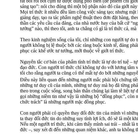
rất bối rối bởi cụm từ được dùng phổ biến (để phiếm chỉ giới
sáng tạo”: nói cho đúng thì một bộ phận nào đó của giới này
Mọi trí thức ít nhiều đều làm công việc sáng tạo; nhưng mặt 
giảng dạy, tạo ra tác phẩm nghệ thuật theo đơn đặt hàng, the
thần các yêu cầu của đảng, của nhà nước hay của bất cứ “n
tưởng” nào, thì theo tôi, anh ta chẳng có gì là trí thức cả, mà
Theo kinh nghiệm sống của tôi, chỉ những con người tự do 
người không bị lệ thuộc bởi các ràng buộc kinh tế, đảng phá
phục các khế ước tư tưởng, mới thuộc về giới trí thức.
Nguyên tắc cơ bản của phẩm tính trí thức là tự do trí tuệ – t
đạo đức. Con người trí thức chỉ không tự do với lương tâm 
tôi cho rằng người ta cũng có thể mất tự do bởi những nguyên 
Điều này liên quan đến những người mắc phải hội chứng ti
những tư duy cũ của mình, những tư duy mà họ đã từng phát
theo trong cuộc sống, song bản thân chúng lại làm tê liệt tự
gọi những niềm tin như vậy là những bộ “đồng phục”, còn n
chức trách” là những người mặc đồng phục.
Con người phải có quyền thay đổi đức tin của mình vì nhữn
ta thay đổi đức tin do những suy tính lợi ích, đó sẽ là một 
Nếu một người trí thức, khi cảm thấy mình sai trái – nhất là
đức –, suy xét đi đến những quan niệm khác, anh ta không th