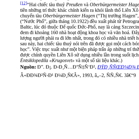
[12]
“Hai chiếc tàu thuỷ
Preußen
và
Oberbürgermeister Hag
tiên những trí thức khác chính kiến ra khỏi lãnh thổ Liên X
chuyến tàu
Oberbürgermeister Hagen
(“Thị trưởng Hagen”,
(“Nước Phổ”, giữa tháng 10.1922) đều xuất phát từ Petrograd
Baltic, lúc đó thuộc Đế quốc Đức-Phổ, nay là cảng Szczeci
đem đi khoảng 160 nhà hoạt động khoa học và văn hoá. Đây l
lượng người phải ra đi lớn nhất, trong đó có nhiều nhà triết h
sau này, hai chiếc tàu thuỷ nói trên đã được gọi một cách bó
học”. Việc trục xuất như một biện pháp trấn áp những trí th
được chính quyền Liên Xô sử dụng nhiều lần trong suốt lịch s
Ėntsiklopediĭa «Krugosvet»
và một số tài liệu khác.)
Nguồn:
Ð”. Ð¡. Ð›Ð¸Ñ…Ð°Ñ‡Ñ‘Ð²,
ÐŸÐ¸ÑÑŒÐ¼Ð¾ Ð
Â«ÐÐ¾Ð²Ñ‹Ð¹ Ð¼Ð¸Ñ€Â», 1993, â„–2, ÑÑ‚Ñ€. 3â€“9