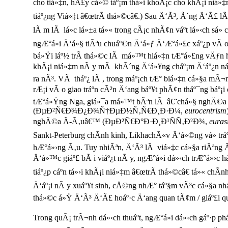
cho tiá»‡n, hÃ£y cá»© táº¡m thá»i khoÃ¡c cho khÃ¡i niá»
tiáº¿ng Viá»‡t â€œtrÃ­ thá»©câ€.) Sau Ä‘Ã³, Ã´ng Ä‘Ã£ l
lÃ m lÃ lá»c lá»±a tá»« trong cÃ¡c nhÃ¢n váº­t lá»‹ch sá»
ngÆ°á»i Ä‘á»§ tiÃªu chuáº©n Ä‘á»ƒ Ä‘Æ°á»£c xáº¿p vÃ o
bá»Ÿi láº½ trÃ­ thá»©c lÃ má»™t hiá»‡n tÆ°á»£ng vÄƒn 
khÃ¡i niá»‡m nÃ y mÃ khÃ´ng Ä‘á»¥ng cháº¡m Ä‘áº¿n ná»
ra nÃ³. VÃ tháº¿ lÃ , trong máº¡ch tÆ° biá»‡n cá»§a mÃ¬
rÆ¡i vÃ o giao tráº­n cÃ²n Ä‘ang báº¥t phÃ¢n tháº¯ng báº¡i 
tÆ°á»Ÿng Nga, giá»¯a má»™t bÃªn lÃ â€˜chá»§ nghÄ©
(ÐµÐ²Ñ€Ð¾Ð¿Ð¾Ñ†ÐµÐ½Ñ‚Ñ€Ð¸Ð·Ð¼,
eurocentrism
nghÄ©a Ã-Ã‚uâ€™ (ÐµÐ²Ñ€Ð°Ð·Ð¸Ð¹ÑÑ‚Ð²Ð¾,
euras
Sankt-Peterburg chÃ­nh kinh, LikhachÃ«v Ä‘á»©ng vá» trá
hÆ°á»›ng Ã‚u. Tuy nhiÃªn, Ä‘Ã³ lÃ viá»‡c cá»§a riÃªng Ã´
Ä‘á»™c giáº£ bÃ i viáº¿t nÃ y, ngÆ°á»i dá»‹ch trÆ°á»›c 
tiáº¿p cáº­n tá»›i khÃ¡i niá»‡m â€œtrÃ­ thá»©câ€ tá»« ch
Ä‘áº¡i nÃ y xuáº¥t sinh, cÅ©ng nhÆ° táº§m vÃ³c cá»§a nh
thá»©c á»Ÿ Ä‘Ã³ Ä‘Ã£ hoáº·c Ä‘ang quan tÃ¢m / giáº£i qu
Trong quÃ¡ trÃ¬nh dá»‹ch thuáº­t, ngÆ°á»i dá»‹ch gáº·p 