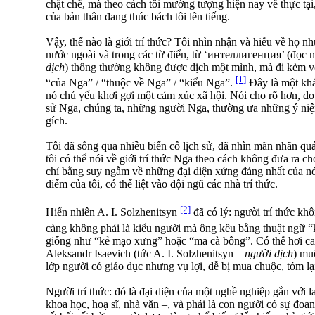
chặt chẽ, mà theo cách tôi mường tượng hiện nay về thực tạ
của bản thân đang thúc bách tôi lên tiếng.
Vậy, thế nào là giới trí thức? Tôi nhìn nhận và hiểu về họ 
nước ngoài và trong các từ điển, từ ‘интеллигенция’ (đọc như
dịch
) thông thường không được dịch một mình, mà đi kèm vớ
[1]
“của Nga” / “thuộc về Nga” / “kiểu Nga”.
Đây là một khá
nó chủ yếu khơi gợi một cảm xúc xã hội. Nói cho rõ hơn, d
sử Nga, chúng ta, những người Nga, thường ưa những ý niệ
gích.
Tôi đã sống qua nhiều biến cố lịch sử, đã nhìn mãn nhãn quá
tôi có thể nói về giới trí thức Nga theo cách không đưa ra 
chỉ bằng suy ngẫm về những đại diện xứng đáng nhất của n
điểm của tôi, có thể liệt vào đội ngũ các nhà trí thức.
[2]
Hiển nhiên A. I. Solzhenitsyn
đã có lý: người trí thức kh
càng không phải là kiểu người mà ông kêu bằng thuật ngữ “
giống như “kẻ mạo xưng” hoặc “ma cà bông”. Có thể hơi ca
Aleksandr Isaevich (tức A. I. Solzhenitsyn –
người dịch
) mu
lớp người có giáo dục nhưng vụ lợi, dễ bị mua chuộc, tóm lại
Người trí thức: đó là đại diện của một nghề nghiệp gắn với la
khoa học, hoạ sĩ, nhà văn –, và phải là con người có sự đoa