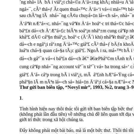
´ng nhá» lÃ bÃ i viáº¿t chá»©a Ä‘á»±ng khÃ¡ nhiá»u Ä‘iá»
ngá»¯, cÃ³ thá»ƒ Ã­t quen thuá»™c Ä‘á»‘i vá»›i má»™t b
sau chÃºng lÃ nhá»¯ng cÃ¢u chuyá»‡n lá»‹ch sá»­, nhá»¯ng
Ä‘áº¥t nÆ°á»›c, nhá»¯ng váº¥n Ä‘á» hoáº·c tri thá»©c há»c
báº£n dá»‹ch Ä‘Æ°á»£c biÃªn soáº¡n nháº±m cung cáº¥p nh
kháº£ dÄ© cáº§n thiáº¿t, hoáº·c (Ä‘Ã´i khi) nháº¥t thiáº¿t 
dá»‹ch e ngáº¡i ráº±ng Ä‘á»™c giáº£ cÃ³ thá»ƒ bÄƒn khoÄ
luáº­n chá»§ quan cá»§a tÃ¡c giáº£. NgoÃ i ra, má»™t bÃ i 
dá»‹ch gáº¯n vá»›i báº£n dá»‹ch â€“ â€œPháº©m tÃ­nh trÃ­ 
cung cáº¥p nhá»¯ng account váº¯n táº¯t vá» ba trong sá»‘ 
giáº£ Ä‘á» cáº­p trong bÃ i viáº¿t, mÃ áº£nh hÆ°á»Ÿng c
pháº§n lÃ m nÃªn lá»‹ch sá»­ hiá»‡n Ä‘áº¡i cá»§a nÆ°á»›c 
Thư gửi ban biên tập, “Novyĭ mir”, 1993, №2, trang 3–9
1
.
Tình hình hiện nay thôi thúc tôi gửi tới ban biên tập bức thư
(không phải lần đầu tiên) về những chủ đề liên quan tới địa v
giới trí thức trong xã hội chúng ta.
Đây không phải một bài báo, mà là một bức thư. Thôi thì tôi