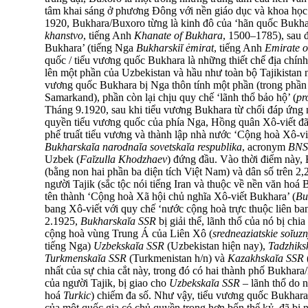
tâm khai sáng ở phương Đông với nền giáo dục và khoa học 
1920, Bukhara/Buxoro từng là kinh đô của ‘hãn quốc Bukha
khanstvo
, tiếng Anh
Khanate of Bukhara
, 1500–1785), sau đ
Bukhara’ (tiếng Nga
Bukharskiĭ ėmirat
, tiếng Anh
Emirate o
quốc / tiểu vương quốc Bukhara là những thiết chế địa chính 
lên một phần của Uzbekistan và hầu như toàn bộ Tajikistan
vương quốc Bukhara bị Nga thôn tính một phần (trong phần 
Samarkand), phần còn lại chịu quy chế ‘lãnh thổ bảo hộ’ (
pr
Tháng 9.1920, sau khi tiểu vương Bukhara từ chối đáp ứng
quyền tiểu vương quốc của phía Nga, Hồng quân Xô-viết đ
phế truất tiểu vương và thành lập nhà nước ‘Cộng hoà Xô-v
Bukharskaĭa narodnaĭa sovetskaĭa respublika
, acronym
BN
Uzbek (
Faĭzulla Khodzhaev
) đứng đầu. Vào thời điểm này
(bằng non hai phần ba diện tích Việt Nam) và dân số trên 2,2
người Tajik (sắc tộc nói tiếng Iran và thuộc về nền văn ho
tên thành ‘Cộng hoà Xã hội chủ nghĩa Xô-viết Bukhara’ (
Bu
bang Xô-viết với quy chế ‘nước cộng hoà trực thuộc liên ban
2.1925,
Bukharskaĭa SSR
bị giải thể, lãnh thổ của nó bị chi
cộng hoà vùng Trung Á của Liên Xô (
sredneaziatskie soĭuzn
tiếng Nga)
Uzbekskaĭa SSR
(Uzbekistan hiện nay),
Tadzhiks
Turkmenskaĭa SSR
(Turkmenistan h/n) và
Kazakhskaĭa SSR
nhất của sự chia cắt này, trong đó có hai thành phố Bukh
của người Tajik, bị giao cho
Uzbekskaĭa SSR
– lãnh thổ do 
hoá
Turkic
) chiếm đa số. Như vậy, tiểu vương quốc Bukhara l
của một quốc gia có chủ quyền trong hơn bốn thế kỷ, đã bị 