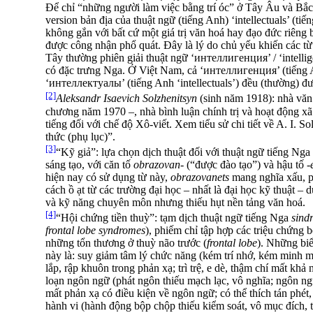
Để chỉ “những người làm việc bằng trí óc” ở Tây Âu và Bắ
version bản địa của thuật ngữ (tiếng Anh) ‘intellectuals’ (
không gắn với bất cứ một giá trị văn hoá hay đạo đức riêng b
được công nhận phổ quát. Đây là lý do chủ yếu khiến các t
Tây thường phiên giải thuật ngữ ‘интеллигенция’ / ‘intellig
có đặc trưng Nga. Ở Việt Nam, cả ‘интеллигенция’ (tiếng An
‘интеллектуалы’ (tiếng Anh ‘intellectuals’) đều (thường) được
[2]
Aleksandr Isaevich Solzhenitsyn
(sinh năm 1918): nhà văn
chương năm 1970 –, nhà bình luận chính trị và hoạt động xã 
tiếng đối với chế độ Xô-viết. Xem tiểu sử chi tiết về A. I. So
thức (phụ lục)”.
[3]
“Kỹ giả”: lựa chọn dịch thuật đối với thuật ngữ tiếng Nga
sáng tạo, với căn tố
obrazovan-
(“được đào tạo”) và hậu tố -
hiện nay có sử dụng từ này,
obrazovanets
mang nghĩa xấu, p
cách ồ ạt từ các trường đại học – nhất là đại học kỹ thuật – 
và kỹ năng chuyên môn nhưng thiếu hụt nền tảng văn hoá.
[4]
“Hội chứng tiền thuỳ”: tạm dịch thuật ngữ tiếng Nga
sind
frontal lobe syndromes
), phiếm chỉ tập hợp các triệu chứng 
những tổn thương ở thuỳ não trước (
frontal lobe
). Những biể
này là: suy giảm tâm lý chức năng (kém trí nhớ, kém minh mẫ
lắp, rập khuôn trong phản xạ; trì trệ, e dè, thậm chí mất kh
loạn ngôn ngữ (phát ngôn thiếu mạch lạc, vô nghĩa; ngôn ng
mất phản xạ có điều kiện về ngôn ngữ; có thể thích tán phét,
hành vi (hành động bộp chộp thiếu kiểm soát, vô mục đích, th