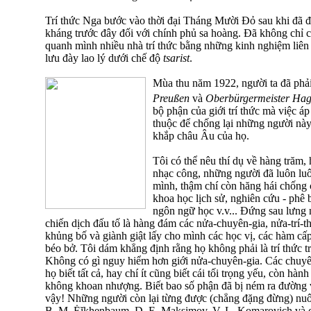
Trí thức Nga bước vào thời đại Tháng Mười Đỏ sau khi đã đ
kháng trước đây đối với chính phủ sa hoàng. Đã không chỉ 
quanh mình nhiều nhà trí thức bằng những kinh nghiệm liên 
lưu đày lao lý dưới chế độ
tsarist
.
Mùa thu năm 1922, người ta đã phải
Preußen
và
Oberbürgermeister Ha
bộ phận của giới trí thức mà việc 
thuộc để chống lại những người này 
khắp châu Âu của họ.
Tôi có thể nêu thí dụ về hàng trăm,
nhạc công, những người đã luôn luôn
mình, thậm chí còn hăng hái chống 
khoa học lịch sử, nghiên cứu - phê b
ngôn ngữ học v.v... Đứng sau lưng
chiến dịch đấu tố là hàng đám các nửa-chuyên-gia, nửa-trí-t
khủng bố và giành giật lấy cho mình các học vị, các hàm cấ
béo bở. Tôi dám khẳng định rằng họ không phải là trí thức t
Không có gì nguy hiểm hơn giới nửa-chuyên-gia. Các chuyê
họ biết tất cả, hay chí ít cũng biết cái tối trọng yếu, còn hà
không khoan nhượng. Biết bao số phận đã bị ném ra đường
vậy! Những người còn lại từng được (chẳng đặng đừng) nuô
B. M. Ėĭkhenbaum, D. E. Maksimov, V. L. Komarovich và cả 