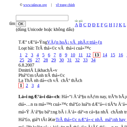
©
www.talawas.org
|
về trang chính
tác giả:
tìm
A
B
C
D
Đ
E
F
G
H
I
J
K
L
(dùng Unicode hoặc không dấu)
TÆ° tÆ°á»Ÿng
VÄƒn hoÃ¡ vÃ phÃ¡t triá»ƒn
Loạt bài:
TrÃ­ thá»©c vÃ thá»i cuá»™c
1
2
3
4
5
6
7
8
9
10
11
12
13
14
15
16
25
26
27
28
29
30
31
32
33
34
6.8.2007
DmitriÄ­ LikhachÃ«v
Pháº©m tÃ­nh trÃ­ thá»©c
La ThÃ nh dá»‹ch vÃ chÃº thÃ­ch
1
2
3
4
Lá»i ngÆ°á»i dá»‹ch
: Há»“i Ä‘áº§u nÄƒm nay, trÃªn bÃ¡o
diá»…n ra má»™t cuá»™c tháº£o luáº­n dÆ°á»›i tiÃªu Ä‘á»
má»Ÿ Ä‘áº§u báº±ng bÃ i Ä‘á» dáº«n cá»§a nhÃ chÃ­nh trá
Háº£o, giáº­t tÃ­t â€œ
TrÃ­ thá»©c nÆ°á»›c nhÃ máº¡nh hay 