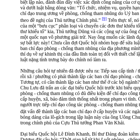
biệt lập nào, đành đùn đẩy việc xác định công năng của cơ q
và dưới luật bằng dòng văn: “Tổ chức, nhiệm vụ, quyền hạ
chỉ đạo trung ương về phòng, chống tham nhũng do Uỷ ban
[9]
theo đề nghị của Thủ tướng Chính phủ.”
Trên thực tế, nó
của một “bưu cục” phân loại và chuyển các đơn thư khiếu 
thư khiếu tố” kia, Thủ tướng Dũng và các cộng sự của ông đ
một quốc nạn vô phương giải trừ. Nay ông muốn các lãnh 
sự bất lực này! Chưa cần đợi Quốc hội nhóm họp để sửa luật,
ban chỉ đạo phòng - chống tham nhũng của địa phương mình
thí dụ về sự khinh thị của đầu lĩnh toàn trị đối với thiết chế
luật nặng tính trưng bày do chính nó làm ra.
Những câu hỏi tự nhiên đã được nêu ra: Tiếp sau cấp tỉnh / t
rồi xã / phường có phải thành lập các ban chỉ đạo phòng - 
Tương tự, có cần thành lập các ban như thế ở các bộ ngàn
Chu Lưu đã trấn an các đại biểu Quốc hội trước khi biểu quy
phòng - chống tham nhũng có đủ điều kiện để chỉ đạo công
cấp huyện, xã, bảo đảm tính thống nhất trong phạm vi tỉnh. 
người trực tiếp chỉ đạo công tác phòng - chống tham nhũng
đặt vấn đề thành lập các ban chỉ đạo ở cấp huyện và các ng
bóng dáng của lô-gích trong lập luận này của ông Uông C
trong chính phủ của Cựu Thủ tướng Phan Văn Khải.
Đại biểu Quốc hội Lê Đình Khanh, Bí thư Đảng đoàn kiêm 
Dương đặt câu hỏi: “Thời gian kể từ khi
Luật phòng - chốn