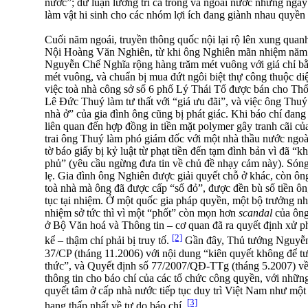
nước”; dư luận lương tri cả trong và ngoài nước những ngày 
làm vật hi sinh cho các nhóm lợi ích đang giành nhau quyền k
Cuối năm ngoái, truyền thông quốc nội lại rộ lên xung quan
Nội Hoàng Văn Nghiên, từ khi ông Nghiên mãn nhiệm năm 
Nguyễn Chế Nghĩa rộng hàng trăm mét vuông với giá chỉ bằ
mét vuông, và chuẩn bị mua đứt ngôi biệt thự công thuộc d
việc toà nhà công sở số 6 phố Lý Thái Tổ được bán cho T
Lê Đức Thuý làm tư thất với “giá ưu đãi”, và việc ông Thuý
nhà ở” của gia đình ông cũng bị phát giác. Khi báo chí đang
liên quan đến hợp đồng in tiền mặt polymer gây tranh cãi c
trai ông Thuý làm phó giám đốc với một nhà thầu nước ngoài
tờ báo giấy bị kỷ luật từ phạt tiền đến tạm đình bản vì đã 
phủ” (yêu cầu ngừng đưa tin về chủ đề nhạy cảm này). Sóng
lẹ. Gia đình ông Nghiên được giải quyết chỗ ở khác, còn ông 
toà nhà mà ông đã được cấp “sổ đỏ”, được đền bù số tiền ông 
tục tại nhiệm. Ở một quốc gia pháp quyền, một bộ trưởng n
nhiệm sở tức thì vì một “phốt” còn mọn hơn
scandal
của ông
ở Bộ Văn hoá và Thông tin – cơ quan đã ra quyết định xử p
[2]
kể – thậm chí phải bị truy tố.
Gần đây, Thủ tướng Nguyễn
37/CP (tháng 11.2006) với nội dung “kiên quyết không để t
thức”, và Quyết định số 77/2007/QĐ-TTg (tháng 5.2007) về
thông tin cho báo chí của các tổ chức công quyền, với nhữn
quyết tâm ở cấp nhà nước tiếp tục duy trì Việt Nam như một
[3]
hạng thấp nhất về tự do báo chí.