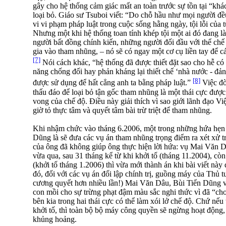
gây cho hệ thống cảm giác mất an toàn trước sự tồn tại “khác
loại bỏ. Giáo sư Tsuboi viết: “Do chỗ hầu như mọi người đề
vi vi phạm pháp luật trong cuộc sống hằng ngày, tội lỗi của
Nhưng một khi hệ thống toan tính khép tội một ai đó đang l
người bất đồng chính kiến, những người đối đầu với thể ch
gia vào tham nhũng, – nó sẽ có ngay một cơ cụ liền tay để c
[7]
Nói cách khác, “hệ thống đã được thiết đặt sao cho hễ có 
năng chống đối hay phản kháng lại thiết chế ‘nhà nước - đản
[8]
được sử dụng để hất cẳng anh ta bằng pháp luật.”
Việc đò
thấu đáo để loại bỏ tận gốc tham nhũng là một thái cực được c
vong của chế độ. Điều này giải thích vì sao giới lãnh đạo 
giờ tỏ thực tâm và quyết tâm bài trừ triệt để tham nhũng.
Khi nhậm chức vào tháng 6.2006, một trong những hứa hẹ
Dũng là sẽ đưa các vụ án tham nhũng trọng điểm ra xét xử 
của ông đã không giúp ông thực hiện lời hứa: vụ Mai Văn Dâ
vừa qua, sau 31 tháng kể từ khi khởi tố (tháng 11.2004), 
(khởi tố tháng 1.2006) thì vừa mới thành án khi bài viết nà
đó, đối với các vụ án đối lập chính trị, guồng máy của Thủ 
cương quyết hơn nhiều lần!) Mai Văn Dâu, Bùi Tiến Dũng và
con mồi cho sự trừng phạt đậm màu sắc nghi thức vì đã “chơi 
bên kia trong hai thái cực có thể làm xói lở chế độ. Chứ nếu tấ
khởi tố, thì toàn bộ bộ máy công quyền sẽ ngừng hoạt động,
khủng hoảng.