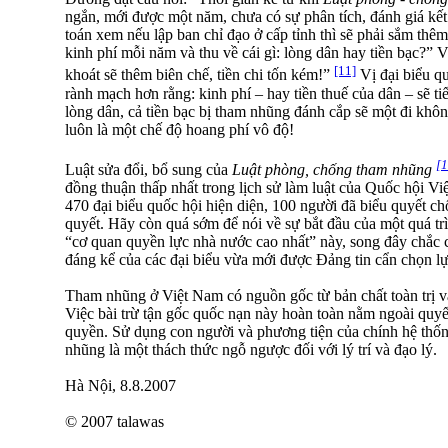
ngắn, mới được một năm, chưa có sự phân tích, đánh giá kết 
toán xem nếu lập ban chỉ đạo ở cấp tỉnh thì sẽ phải sắm thêm
kinh phí mỗi năm và thu về cái gì: lòng dân hay tiền bạc?” 
[11]
khoát sẽ thêm biên chế, tiền chi tốn kém!”
Vị đại biểu qu
rành mạch hơn rằng: kinh phí – hay tiền thuế của dân – sẽ tiế
lòng dân, cả tiền bạc bị tham nhũng đánh cắp sẽ một đi không
luôn là một chế độ hoang phí vô độ!
[1
Luật sửa đổi, bổ sung của
Luật phòng, chống tham nhũng
đồng thuận thấp nhất trong lịch sử làm luật của Quốc hội V
470 đại biểu quốc hội hiện diện, 100 người đã biểu quyết c
quyết. Hãy còn quá sớm để nói về sự bắt đầu của một quá trìn
“cơ quan quyền lực nhà nước cao nhất” này, song đây chắc c
đáng kể của các đại biểu vừa mới được Đảng tin cẩn chọn lự
Tham nhũng ở Việt Nam có nguồn gốc từ bản chất toàn trị và 
Việc bài trừ tận gốc quốc nạn này hoàn toàn nằm ngoài quy
quyền. Sử dụng con người và phương tiện của chính hệ th
nhũng là một thách thức ngỗ ngược đối với lý trí và đạo lý.
Hà Nội, 8.8.2007
© 2007 talawas