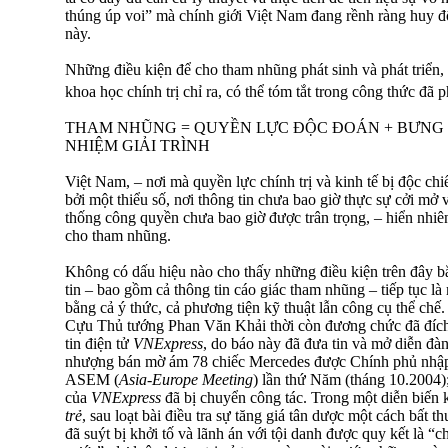
thúng úp voi” mà chính giới Việt Nam đang rềnh ràng huy 
này.
Những điều kiện để cho tham nhũng phát sinh và phát triển,
khoa học chính trị chỉ ra, có thể tóm tắt trong công thức đã 
THAM NHŨNG = QUYỀN LỰC ĐỘC ĐOÁN + BƯNG B
NHIỆM GIẢI TRÌNH
Việt Nam, – nơi mà quyền lực chính trị và kinh tế bị độc chi
bởi một thiểu số, nơi thông tin chưa bao giờ thực sự cởi mở v
thống công quyền chưa bao giờ được trân trọng, – hiển nhiê
cho tham nhũng.
Không có dấu hiệu nào cho thấy những điều kiện trên đây b
tin – bao gồm cả thông tin cáo giác tham nhũng – tiếp tục l
bằng cả ý thức, cả phương tiện kỹ thuật lẫn công cụ thể chế
Cựu Thủ tướng Phan Văn Khải thời còn đương chức đã đích t
tin điện tử
VNExpress
, do báo này đã đưa tin và mở diễn đàn
nhượng bán mờ ám 78 chiếc Mercedes được Chính phủ nhập 
ASEM (
Asia-Europe Meeting
) lần thứ Năm (tháng 10.2004);
của
VNExpress
đã bị chuyển công tác. Trong một diễn biến
trẻ
, sau loạt bài điều tra sự tăng giá tân dược một cách bất 
đã suýt bị khởi tố và lãnh án với tội danh được quy kết là “c