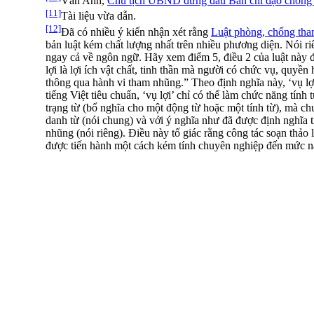
Vân Anh,
Chủ tịch UBND đứng đầu Ban chỉ đạo chống 
[11]
Tài liệu vừa dẫn.
[12]
Đã có nhiều ý kiến nhận xét rằng
Luật phòng, chống th
bản luật kém chất lượng nhất trên nhiều phương diện. Nói ri
ngay cả về ngôn ngữ. Hãy xem điểm 5, điều 2 của luật này đ
lợi là lợi ích vật chất, tinh thần mà người có chức vụ, quyền
thông qua hành vi tham nhũng.” Theo định nghĩa này, ‘vụ lợi
tiếng Việt tiêu chuẩn, ‘vụ lợi’ chỉ có thể làm chức năng tính
trạng từ (bổ nghĩa cho một động từ hoặc một tính từ), mà c
danh từ (nói chung) và với ý nghĩa như đã được định nghĩa
nhũng (nói riêng). Điều này tố giác rằng công tác soạn thảo
được tiến hành một cách kém tính chuyên nghiệp đến mức n