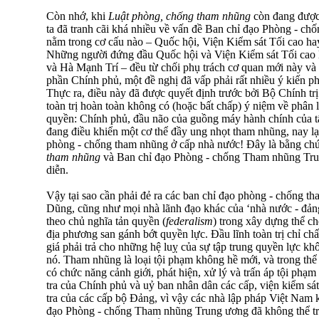
Còn nhớ, khi
Luật phòng, chống tham nhũng
còn đang được
ta đã tranh cãi khá nhiều về vấn đề Ban chỉ đạo Phòng - c
nằm trong cơ cấu nào – Quốc hội, Viện Kiểm sát Tối cao hay
Những người đứng đầu Quốc hội và Viện Kiểm sát Tối cao
và Hà Mạnh Trí – đều từ chối phụ trách cơ quan mới này và 
phần Chính phủ, một đề nghị đã vấp phải rất nhiều ý kiến ph
Thực ra, điều này đã được quyết định trước bởi Bộ Chính tr
toàn trị hoàn toàn không có (hoặc bất chấp) ý niệm về phân 
quyền: Chính phủ, đầu não của guồng máy hành chính của tất
đang điều khiển một cơ thể đầy ung nhọt tham nhũng, nay lạ
phòng - chống tham nhũng ở cấp nhà nước! Đây là bằng ch
tham nhũng
và Ban chỉ đạo Phòng - chống Tham nhũng Trun
diễn.
Vậy tại sao cần phải đẻ ra các ban chỉ đạo phòng - chống 
Dũng, cũng như mọi nhà lãnh đạo khác của ‘nhà nước - đảng’
theo chủ nghĩa tản quyền (
federalism
) trong xây dựng thể c
địa phương san gánh bớt quyền lực. Đầu lĩnh toàn trị chỉ ch
giá phải trả cho những hệ luỵ của sự tập trung quyền lực khô
nó. Tham nhũng là loại tội phạm không hề mới, và trong thể
có chức năng cảnh giới, phát hiện, xử lý và trấn áp tội phạ
tra của Chính phủ và uỷ ban nhân dân các cấp, viện kiểm sá
tra của các cấp bộ Đảng, vì vậy các nhà lập pháp Việt Nam k
đạo Phòng - chống Tham nhũng Trung ương đã không thể trù