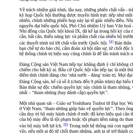
Về trách nhiệm giải trình, lâu nay, những phiên chất vấn - trả
kỳ họp Quốc hội thường được truyền hình trực tiếp như một 
nhiên, chính những phiên họp này lại tố giác nhiều điều. 
nguyên đại biểu quốc hội, Phó Chủ nhiệm Uỷ ban Văn hoá -
Nhi đồng của Quốc hội khoá IX, đã kể lại trong hồi ký của 
cần, bất cẩn, thiếu năng lực và phẩm chất của nhiều bộ trưở
[4]
các thuyết trình trả lời chất vấn trước Quốc hội.
Bản thân s
hạn chế tự do báo chí, cấm đoán xã hội dân sự, từ chối độc 
hệ thống chính trị hiện nay cũng chính là để lẩn tránh trách n
Đảng Cộng sản Việt Nam tiếp tục khẳng định ý chí không chi
chiếm cho bất kỳ ai. Bầu cử Quốc hội vẫn tiếp tục là một thủ
điếm tính chính đáng cho ‘nhà nước - đảng’ toàn trị. Mọi đạ
Đảng Cộng sản, kể cả số ít (chưa đến 9 phần trăm) đại biểu
Bản thân sự độc chiếm quyền lực này chính là tham nhũng, 
nhất – “tham nhũng (hay đánh cắp) quyền lực”.
Một nhà quan sát – Giáo sư Yoshiharu Tsuboi từ Đại học Wa
ở Việt Nam, “tham nhũng giúp bảo vệ quyền lực”. Theo ông,
cầu duy trì bộ máy hành chính ở mức độ kém hiệu quả cần th
của bộ máy đều là tội phạm hoặc tội phạm tiềm năng do tha
[6]
vào bộ máy bởi lợi ích.
Trong một hệ thống mà con người 
vậy, nếu một ai đó từ chối tham nhũng, anh ta sẽ trở thành c