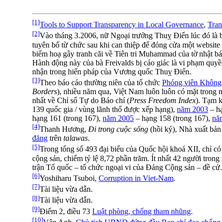
[1]
Tools to Support Transparency in Local Governance
,
Tran
[2]
Vào tháng 3.2006, nữ Ngoại trưởng Thuỵ Điển lúc đó là
tuyên bố từ chức sau khi can thiệp để đóng cửa một website
biếm hoạ gây tranh cãi về Tiên tri Muhammad của tờ nhật
Hành động này của bà Freivalds bị cáo giác là vi phạm quyề
nhận trong hiến pháp của Vương quốc Thuỵ Điển.
[3]
Theo báo cáo thường niên của tổ chức
Phóng viên Không 
Borders
), nhiều năm qua, Việt Nam luôn luôn có mặt trong 
nhất về Chỉ số Tự do Báo chí (
Press Freedom Index
). Tạm 
139 quốc gia / vùng lãnh thổ được xếp hạng),
năm 2003
– hạ
hạng 161 (trong 167),
năm 2005
– hạng 158 (trong 167),
nă
[4]
Thanh Hương,
Đi trong cuộc sống
(hồi ký), Nhà xuất bả
đăng
trên
talawas
.
[5]
Trong tổng số 493 đại biểu của Quốc hội khoá XII, chỉ có
cộng sản, chiếm tỷ lệ 8,72 phần trăm. Ít nhất 42 người trong
trận Tổ quốc – tổ chức ngoại vi của Đảng Cộng sản – đề cử.
[6]
Yoshiharu Tsuboi,
Corruption in Viet-Nam
.
[7]
Tài liệu vừa dẫn.
[8]
Tài liệu vừa dẫn.
[9]
Điểm 2, điều 73
Luật phòng, chống tham nhũng
.
[10]