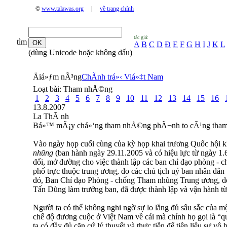
©
www.talawas.org
|
về trang chính
tác giả:
tìm
A
B
C
D
Đ
E
F
G
H
I
J
K
L
(dùng Unicode hoặc không dấu)
Äiá»ƒm nÃ³ng
ChÃ­nh trá»‹ Viá»‡t Nam
Loạt bài:
Tham nhÅ©ng
1
2
3
4
5
6
7
8
9
10
11
12
13
14
15
16
13.8.2007
La ThÃ nh
Bá»™ mÃ¡y chá»‘ng tham nhÅ©ng phÃ¬nh to cÃ¹ng tha
Vào ngày họp cuối cùng của kỳ họp khai trương Quốc hội 
nhũng
(ban hành ngày 29.11.2005 và có hiệu lực từ ngày 1.
đổi, mở đường cho việc thành lập các ban chỉ đạo phòng - c
phố trực thuộc trung ương, do các chủ tịch uỷ ban nhân dân
đó, Ban Chỉ đạo Phòng - chống Tham nhũng Trung ương, d
Tấn Dũng làm trưởng ban, đã được thành lập và vận hành t
Người ta có thể không nghi ngờ sự lo lắng đủ sâu sắc của mộ
chế độ đương cuộc ở Việt Nam về cái mà chính họ gọi là “
ta có đầy đủ căn cứ lý thuyết và thực tiễn để tiên liệu sự v