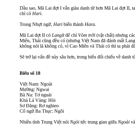
Dầu sao, Mã Lai đợt I vẫn giàu danh từ hơn Mã Lai đợt II, t
chỉ có
Hari
.
Trong Nhựt ngữ,
Hari
biến thành
Hara
.
Mã Lai đợt II có
Langít
để chỉ
Vòm trời
(vật chất) nhưng cá
Miên, Thái cũng đều có (nhưng Việt Nam đã đánh mất Langí
không nói là không có, vì Cao Miên và Thái có thì ta phải đã
Sẽ trở lại vấn đề này sâu hơn, trong biểu đối chiếu về danh 
Biểu số 18
Việt Nam: Ngoài
Mường: Ngwai
Bà Na: Tơ nguải
Khả Lá Vàng: Hòi
Sơ Đăng: Rơ nghieo
Cổ ngữ Ba Thục: Ngôi
Nhiều tỉnh Trung Việt nói
Ngòi
tức trung gian giữa
Ngoài
và