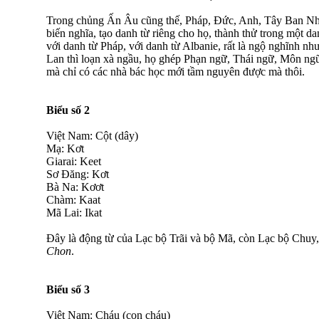
Trong chủng Ấn Âu cũng thế, Pháp, Đức, Anh, Tây Ban Nh
biến nghĩa, tạo danh từ riêng cho họ, thành thử trong một 
với danh từ Pháp, với danh từ Albanie, rất là ngộ nghĩnh nh
Lan thì loạn xà ngầu, họ ghép Phạn ngữ, Thái ngữ, Môn ngữ
mà chỉ có các nhà bác học mới tầm nguyên được mà thôi.
Biểu số 2
Việt Nam: Cột (dây)
Mạ: Kơt
Giarai: Keet
Sơ Đăng: Kơt
Bà Na: Kơơt
Chàm: Kaat
Mã Lai: Ikat
Đây là động từ của Lạc bộ Trãi và bộ Mã, còn Lạc bộ Chuy,
Chon
.
Biểu số 3
Việt Nam: Cháu (con cháu)