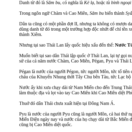
Danh từ đó là
Săm bu
, có nghĩa là
Kẻ lạ
, hoặc
tù binh ngoại
Trong ngôn ngữ Chàm và Cao Miên,
Săm bu
biến thành
Sy
Dân ta cũng có một phần đợt II, nhưng ta không có mượn dan
dùng danh từ đó trong một trường hợp độc nhứt để chỉ tên x
thành Xiêm.
Nhưng tại sao Thái Lan lấy quốc hiệu xấu đến thế:
Nước Tù
Muốn biết tại sao dân Thái lập quốc ở Thái Lan, lại tự gọi 
sử của cả năm nước Chàm, Cao Miên, Pégan, Pyu và Thái 
Pégan là nước của người Pégon, tức người Môn, tức tổ tiên
cháu của Khuyển Nhung thời Tây Chu bên Tàu, tức Lạc bộ
Nước ấy khi xưa chạy dài từ Nam Miến cho đến Trung Thái
làm thuộc địa và lọt vào tay Cao Miên khi Cao Miên diệt P
Thuở đó dân Thái chưa xuất hiện tại Đông Nam Á.
Pyu là nước của người Pyu cũng là người Môn, cả hai thứ ng
Miến Điện ngày nay và nước của họ chạy dài từ Bắc Miến 
cũng bị Cao Miên diệt quốc.