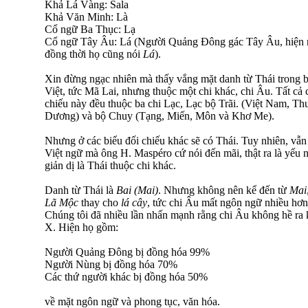
Khả Lá Vàng: Sala
Khả Văn Minh: Là
Cổ ngữ Ba Thục: Lạ
Cổ ngữ Tây Âu: Lá (Người Quảng Đông gác Tây Âu, hiện 
đồng thời họ cũng nói
Lá
).
Xin đừng ngạc nhiên mà thấy vắng mặt danh từ Thái trong bi
Việt, tức Mã Lai, nhưng thuộc một chi khác, chi Âu. Tất cả 
chiếu này đều thuộc ba chi Lạc, Lạc bộ Trãi. (Việt Nam, T
Dương) và bộ Chuy (Tạng, Miến, Môn và Khơ Me).
Nhưng ở các biểu đối chiếu khác sẽ có Thái. Tuy nhiên, vẫn í
Việt ngữ mà ông H. Maspéro cứ nói đến mãi, thật ra là yếu n
giản dị là Thái thuộc chi khác.
Danh từ Thái là
Bai (Mai)
. Nhưng không nên kể đến từ
Mai
Lã Mộc
thay cho
lá cây
, tức chi Âu mất ngôn ngữ nhiều hơn
Chúng tôi đã nhiều lần nhấn mạnh rằng chi Âu không hề ra 
X. Hiện họ gồm:
Người Quảng Đông bị đồng hóa 99%
Người Nùng bị đồng hóa 70%
Các thứ người khác bị đồng hóa 50%
về mặt ngôn ngữ và phong tục, văn hóa.