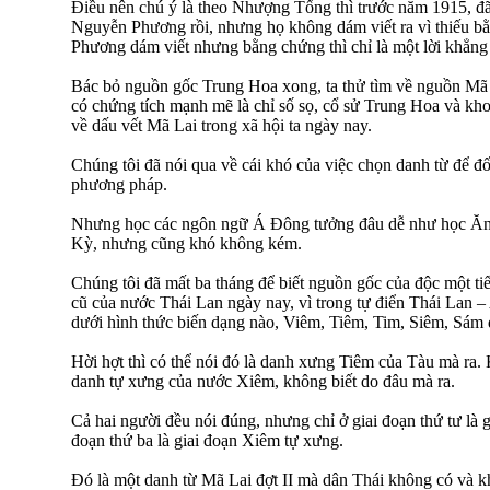
Điều nên chú ý là theo Nhượng Tống thì trước năm 1915, đã
Nguyễn Phương rồi, nhưng họ không dám viết ra vì thiếu b
Phương dám viết nhưng bằng chứng thì chỉ là một lời khẳng
Bác bỏ nguồn gốc Trung Hoa xong, ta thử tìm về nguồn Mã 
có chứng tích mạnh mẽ là chỉ số sọ, cổ sử Trung Hoa và kh
về dấu vết Mã Lai trong xã hội ta ngày nay.
Chúng tôi đã nói qua về cái khó của việc chọn danh từ để đố
phương pháp.
Nhưng học các ngôn ngữ Á Đông tưởng đâu dễ như học Ăn
Kỳ, nhưng cũng khó không kém.
Chúng tôi đã mất ba tháng để biết nguồn gốc của độc một tiế
cũ của nước Thái Lan ngày nay, vì trong tự điển Thái Lan –
dưới hình thức biến dạng nào, Viêm, Tiêm, Tim, Siêm, Sám
Hời hợt thì có thể nói đó là danh xưng Tiêm của Tàu mà ra. 
danh tự xưng của nước Xiêm, không biết do đâu mà ra.
Cả hai người đều nói đúng, nhưng chỉ ở giai đoạn thứ tư là g
đoạn thứ ba là giai đoạn Xiêm tự xưng.
Đó là một danh từ Mã Lai đợt II mà dân Thái không có và kh