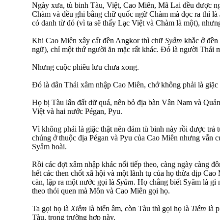
Ngày xưa, tù binh Tàu, Việt, Cao Miên, Mã Lai đều được n
Chàm và đều ghi bằng chữ quốc ngữ Chàm mà đọc ra thì là
có danh từ đó (vì ta sẽ thấy Lạc Việt và Chàm là một), nhưng 
Khi Cao Miên xây cất đền Angkor thì chữ
Syâm
khắc ở đền
ngữ), chỉ một thứ người ăn mặc rất khác. Đó là người Thái
Nhưng cuộc phiêu lưu chưa xong.
Đó là dân Thái xâm nhập Cao Miên, chớ không phải là giặc 
Họ bị Tàu lấn đất dữ quá, nên bỏ địa bàn Vân Nam và Quả
Việt và hai nước Pégan, Pyu.
Vì không phải là giặc thật nên đám tù binh này rồi được trả 
chúng ở thuộc địa Pégan và Pyu của Cao Miên nhưng vẫn c
Syâm hoài.
Rồi các đợt xâm nhập khác nối tiếp theo, càng ngày càng đô
hết các then chốt xã hội và một lãnh tụ của họ thừa dịp Cao
càn, lập ra một nước gọi là
Syâm
. Họ chẳng biết Syâm là gì 
theo thói quen mà Môn và Cao Miên gọi họ.
Ta gọi họ là
Xiêm
là biến âm, còn Tàu thì gọi họ là
Tiêm
là p
Tàu, trong trường hợp này.