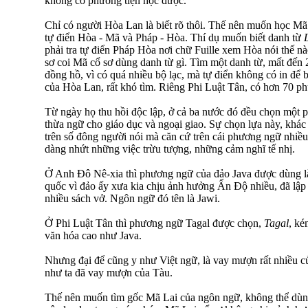
không có phương tiện học được.
Chỉ có người Hòa Lan là biết rõ thôi. Thế nên muốn học Mã 
tự điển Hòa - Mã và Pháp - Hòa. Thí dụ muốn biết danh từ
phải tra tự điển Pháp Hòa nơi chữ Fuille xem Hòa nói thế n
sơ coi Mã cổ sơ dùng danh từ gì. Tìm một danh từ, mất đến 2
đồng hồ, vì có quá nhiều bộ lạc, mà tự điển không có in để 
của Hòa Lan, rất khó tìm. Riêng Phi Luật Tân, có hơn 70 p
Từ ngày họ thu hồi độc lập, ở cả ba nước đó đều chọn một 
thừa ngữ cho giáo dục và ngoại giao. Sự chọn lựa này, khá
trên số đông người nói mà căn cứ trên cái phương ngữ nhiều
dàng nhứt những việc trừu tượng, những cảm nghĩ tế nhị.
Ở Anh Đô Nê-xia thì phương ngữ của đảo Java được dùng l
quốc vì đảo ấy xưa kia chịu ảnh hưởng Ấn Độ nhiều, đã lập
nhiều sách vở. Ngôn ngữ đó tên là Jawi.
Ở Phi Luật Tân thì phương ngữ Tagal được chọn,
Tagal
, k
văn hóa cao như Java.
Nhưng đại để cũng y như Việt ngữ, là vay mượn rất nhiều c
như ta đã vay mượn của Tàu.
Thế nên muốn tìm gốc Mã Lai của ngôn ngữ, không thể dù