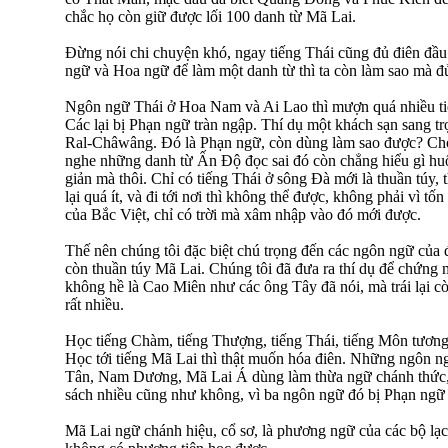
chắc họ còn giữ được lối 100 danh từ Mã Lai.
Đừng nói chi chuyện khó, ngay tiếng Thái cũng đủ điên đầu
ngữ và Hoa ngữ để làm một danh từ thì ta còn làm sao mà đủ 
Ngôn ngữ Thái ở Hoa Nam và Ai Lao thì mượn quá nhiều t
Các lại bị Phạn ngữ tràn ngập. Thí dụ một khách sạn sang t
Ral-Châwâng. Đó là Phạn ngữ, còn dùng làm sao được? Ch
nghe những danh từ Ấn Độ đọc sai đó còn chẳng hiểu gì huố
giản mà thôi. Chỉ có tiếng Thái ở sông Đà mới là thuần túy
lại quá ít, và đi tới nơi thì không thể được, không phải vì tốn
của Bắc Việt, chỉ có trời mà xâm nhập vào đó mới được.
Thế nên chúng tôi đặc biệt chú trọng đến các ngôn ngữ của
còn thuần túy Mã Lai. Chúng tôi đã đưa ra thí dụ để chứn
không hề là Cao Miên như các ông Tây đã nói, mà trái lại 
rất nhiều.
Học tiếng Chàm, tiếng Thượng, tiếng Thái, tiếng Môn tương
Học tới tiếng Mã Lai thì thật muốn hóa điên. Những ngôn 
Tân, Nam Dương, Mã Lai Á dùng làm thừa ngữ chánh thức,
sách nhiều cũng như không, vì ba ngôn ngữ đó bị Phạn ngữ
Mã Lai ngữ chánh hiệu, cổ sơ, là phương ngữ của các bộ lạc