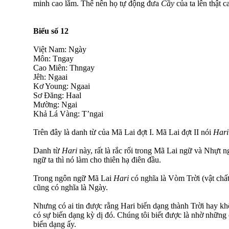
minh cao lắm. Thế nên họ tự động đưa
Cầy
của ta lên thật c
Biểu số 12
Việt Nam: Ngày
Môn: Tngay
Cao Miên: Thngay
Jêh: Ngaai
Kơ Young: Ngaai
Sơ Đăng: Haal
Mường: Ngai
Khả Lá Vàng: T’ngai
Trên đây là danh từ của Mã Lai đợt I. Mã Lai đợt II nói
Hari
Danh từ
Hari
này, rất là rắc rối trong Mã Lai ngữ và Nhựt 
ngữ ta thì nó làm cho thiên hạ điên đầu.
Trong ngôn ngữ Mã Lai
Hari
có nghĩa là Vòm Trời (vật chất)
cũng có nghĩa là Ngày.
Nhưng có ai tin được rằng Hari biến dạng thành Trời hay k
có sự biến dạng kỳ dị đó. Chúng tôi biết được là nhờ những 
biến dạng ấy.