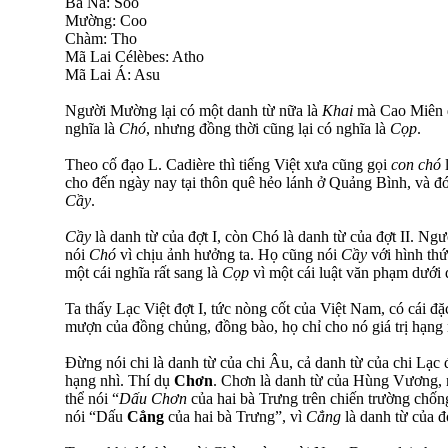
Bà Na: Soo
Mường: Coo
Chàm: Tho
Mã Lai Célèbes: Atho
Mã Lai Á: Asu
Người Mường lại có một danh từ nữa là
Khai
mà Cao Miên 
nghĩa là
Chó
, nhưng đồng thời cũng lại có nghĩa là
Cọp
.
Theo cố đạo L. Cadière thì tiếng Việt xưa cũng gọi
con chó
cho đến ngày nay tại thôn quê hẻo lánh ở Quảng Bình, và đó
Cầy
.
Cầy
là danh từ của đợt I, còn Chó là danh từ của đợt II. N
nói
Chó
vì chịu ảnh hưởng ta. Họ cũng nói
Cầy
với hình thứ
một cái nghĩa rất sang là
Cọp
vì một cái luật văn phạm dưới 
Ta thấy Lạc Việt đợt I, tức nòng cốt của Việt Nam, có cái đ
mượn của đồng chủng, đồng bào, họ chỉ cho nó giá trị hạng 
Đừng nói chi là danh từ của chi Âu, cả danh từ của chi Lạc 
hạng nhì. Thí dụ
Chơn
. Chơn là danh từ của Hùng Vương, n
thể nói “
Dấu Chơn
của hai bà Trưng trên chiến trường chố
nói “Dấu
Cẳng
của hai bà Trưng”, vì
Cẳng
là danh từ của đ