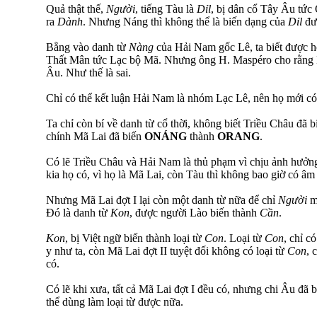
Quả thật thế,
Người
, tiếng Tàu là
Dỉl
, bị dân cổ Tây Âu tức 
ra
Dành
. Nhưng Náng thì không thể là biến dạng của
Dỉl
đư
Bằng vào danh từ
Nàng
của Hải Nam gốc Lê, ta biết được họ 
Thất Mân tức Lạc bộ Mã. Nhưng ông H. Maspéro cho rằng H
Âu. Như thế là sai.
Chỉ có thể kết luận Hải Nam là nhóm Lạc Lê, nên họ mới c
Ta chỉ còn bí về danh từ cổ thời, không biết Triều Châu đã 
chính Mã Lai đã biến
ONÁNG
thành
ORANG
.
Có lẽ Triều Châu và Hải Nam là thủ phạm vì chịu ảnh hưở
kia họ có, vì họ là Mã Lai, còn Tàu thì không bao giờ có â
Nhưng Mã Lai đợt I lại còn một danh từ nữa để chỉ
Người
mà
Đó là danh từ
Kon
, được người Lào biến thành
Cần
.
Kon
, bị Việt ngữ biến thành loại từ
Con
. Loại từ
Con
, chỉ c
y như ta, còn Mã Lai đợt II tuyệt đối không có loại từ
Con
, 
có.
Có lẽ khi xưa, tất cả Mã Lai đợt I đều có, nhưng chi Âu đã 
thể dùng làm loại từ được nữa.