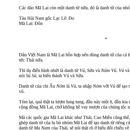
Các đảo Mã Lai còn một danh từ nữa, đó là danh từ của nh
Tàu Hải Nam gốc Lạc Lê: Đo
Mã Lai: Đôn
*
Dân Việt Nam là Mã Lai hỗn hợp nên dùng danh từ của cả b
tức Thái nữa.
Thí dụ điển hình nhứt là danh từ
Vú
,
Sữa
và
Núm Vú
.
Vú
v
nói
Sú Sú
, ta biến thành Vú và Sữa.
Danh từ của chi Âu
Nóm
là
Vú
, ta nhập
Nóm
với
Vú
để tạo 
vú.
Tóm lại, quả thật ta lượm lung tung, đầu này một ít, đầu kia
cộng đồng Mã Lai, chớ không hề vay mượn của chủng tộc n
Mà các quốc gia Mã Lai khác như Thái, Cao Miên cũng thế, 
ghép danh từ của lu bù nhóm Mã Lai để tạo danh từ riêng củ
danh từ
Ma Nam
của Thái, sẽ nói thật rõ ở biểu đối chiếu v