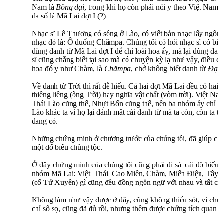
Nam là
Bông đại
, trong khi họ còn phải nói y theo Việt Nam 
đa số là Mã Lai đợt I (?).
Nhạc sĩ Lê Thương có sống ở Lào, có viết bản nhạc lấy ngô
nhạc đó là: Ô đuống Chămpa. Chúng tôi có hỏi nhạc sĩ có bi
dùng danh từ Mã Lai đợt I để chỉ loài hoa ấy, mà lại dùng da
sĩ cũng chẳng biết tại sao mà có chuyện kỳ lạ như vậy, điều
hoa đó y như Chàm, là
Chămpa
, chớ không biết danh từ
Đạ
Về danh từ Trời thì rất dễ hiểu. Cả hai đợt Mã Lai đều có hai
thiêng liêng (ông Trời) hay nghĩa vật chất (vòm trời). Việt 
Thái Lào cũng thế, Nhựt Bổn cũng thế, nên ba nhóm ấy chỉ
Lào khác ta vì họ lại đánh mất cái danh từ mà ta còn, còn ta
đang có.
Những chứng minh ở chương trước của chúng tôi, đã giúp ch
một đổ biểu chủng tộc.
Ở đây chứng minh của chúng tôi cũng phải đi sát cái đồ biể
nhóm Mã Lai: Việt, Thái, Cao Miên, Chàm, Miến Điện, Tâ
(cổ Tứ Xuyên) gì cũng đều đồng ngôn ngữ với nhau và tất c
Không làm như vậy được ở đây, cũng không thiếu sót, vì chứ
chỉ số sọ, cũng đã đủ rồi, nhưng thêm được chứng tích quan