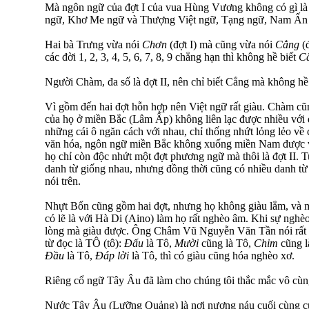
Mà ngôn ngữ của đợt I của vua Hùng Vương không có gì là
ngữ, Khơ Me ngữ và Thượng Việt ngữ, Tạng ngữ, Nam Ấn
Hai bà Trưng vừa nói
Chơn
(đợt I) mà cũng vừa nói
Cẳng
(
các đời 1, 2, 3, 4, 5, 6, 7, 8, 9 chẳng hạn thì không hề biết
C
Người Chàm, đa số là đợt II, nên chỉ biết Cẳng mà không hề
Vì gồm đến hai đợt hỗn hợp nên Việt ngữ rất giàu. Chàm cũn
của họ ở miền Bắc (Lâm Ấp) không liên lạc được nhiều với 
những cái ô ngăn cách với nhau, chỉ thống nhứt lỏng lẻo về
văn hóa, ngôn ngữ miền Bắc không xuống miền Nam được và
họ chỉ còn độc nhứt một đợt phương ngữ mà thôi là đợt II. Tu
danh từ giống nhau, nhưng đồng thời cũng có nhiều danh t
nói trên.
Nhựt Bổn cũng gồm hai đợt, nhưng họ không giàu lắm, và 
có lẽ là với Hà Di (Aino) làm họ rất nghèo âm. Khi sự nghèo
lòng mà giàu được. Ông Châm Vũ Nguyễn Văn Tần nói rất 
từ đọc là TÔ (tô):
Đấu
là Tô,
Mười
cũng là Tô,
Chim
cũng l
Đầu
là Tô,
Đáp lời
là Tô, thì có giàu cũng hóa nghèo xơ.
Riêng cổ ngữ Tây Âu đã làm cho chúng tôi thắc mắc vô cùn
Nước Tây Âu (Lưỡng Quảng) là nơi nương náu cuối cùng củ