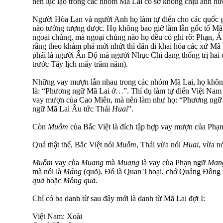
nên lục lạo trong các nhóm Mã Lai cổ sơ không chịu ảnh h
Người Hòa Lan và người Anh họ làm tự điển cho các quốc g
nào tưởng tượng được. Họ không bao giờ lầm lẫn gốc tổ M
ngoại chủng, mà ngoại chủng nào họ đều có ghi rõ: Phạn, 
rằng theo khám phá mới nhứt thì dân đi khai hóa các xứ M
phải là người Ấn Độ mà người Nhục Chi đang thống trị ha
trước Tây lịch mấy trăm năm).
Những vay mượn lẫn nhau trong các nhóm Mã Lai, họ khôn
là: “Phương ngữ Mã Lai ở…”. Thí dụ làm tự điển Việt Nam 
vay mượn của Cao Miên, mà nên làm như họ: “Phương ng
ngữ Mã Lai Âu tức Thái
Huai
”.
Còn
Muỗm
của Bắc Việt là đích tập hợp vay mượn của Phạn
Quả thật thế, Bắc Việt nói
Muỗm
, Thái vừa nói
Huai
, vừa n
Muỗm
vay của
Muang
mà
Muang
là vay của Phạn ngữ
Man
mà nói là
Máng
(quõ). Đó là Quan Thoại, chớ Quảng Đông t
quả
hoặc
Mông quả.
Chỉ có ba danh từ sau đây mới là danh từ Mã Lai đợt I:
Việt Nam: Xoài