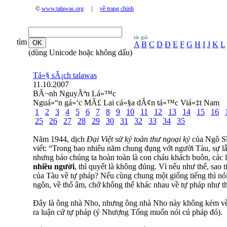
©
www.talawas.org
|
về trang chính
tác giả:
tìm
A
B
C
D
Đ
E
F
G
H
I
J
K
L
(dùng Unicode hoặc không dấu)
Tá»§ sÃ¡ch talawas
11.10.2007
BÃ¬nh NguyÃªn Lá»™c
Nguá»“n gá»‘c MÃ£ Lai cá»§a dÃ¢n tá»™c Viá»‡t Nam
1
2
3
4
5
6
7
8
9
10
11
12
13
14
15
16
25
26
27
28
29
30
31
32
33
34
35
Năm 1944, dịch
Đại Việt sử ký
toàn thư ngoại kỷ
của Ngô Sĩ
viết: “Trong bao nhiêu năm chung đụng với người Tàu, sự lẫ
nhưng bảo chúng ta hoàn toàn là con cháu khách buôn, các 
nhiều người
, thì quyết là không đúng. Vì nếu như thế, sao t
của Tàu về tự pháp? Nếu cùng chung một giống tiếng thì nó
ngôn, về thổ âm, chớ không thể khác nhau về tự pháp như t
Đây là ông nhà Nho, nhưng ông nhà Nho này không kém về 
ra luận cứ tự pháp (ý Nhượng Tống muốn nói cú pháp đó).