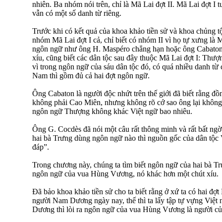
nhiên. Ba nhóm nói trên, chỉ là Mã Lai đợt II. Mã Lai đợt I 
vẫn có một số danh từ riêng.
Trước khi có kết quả của khoa khảo tiền sử và khoa chủng tộ
nhóm Mã Lai đợt I cả, chỉ biết có nhóm II vì họ tự xưng là 
ngôn ngữ như ông H. Maspéro chẳng hạn hoặc ông Cabaton 
xíu, cũng biết các dân tộc sau đây thuộc Mã Lai đợt I: Thượ
vì trong ngôn ngữ của sáu dân tộc đó, có quá nhiều danh từ c
Nam thì gồm đủ cả hai đợt ngôn ngữ.
Ông Cabaton là người độc nhứt trên thế giới đã biết rằng 
không phải Cao Miên, nhưng không rõ cớ sao ông lại không 
ngôn ngữ Thượng không khác Việt ngữ bao nhiêu.
Ông G. Cocdès đã nói một câu rất thông minh và rất bất ngờ:
hai bà Trưng dùng ngôn ngữ nào thì nguồn gốc của dân tộc V
đáp”.
Trong chương này, chúng ta tìm biết ngôn ngữ của hai bà Trưn
ngôn ngữ của vua Hùng Vương, nó khác hơn một chút xíu.
Đã bảo khoa khảo tiền sử cho ta biết rằng ở xứ ta có hai đợt
người Nam Dương ngày nay, thế thì ta lấy tập tự vựng Việt 
Dương thì lòi ra ngôn ngữ của vua Hùng Vương là người của