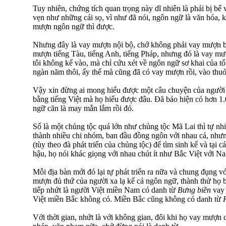
Tuy nhiên, chứng tích quan trọng này dĩ nhiên là phải bị b
vẹn như những cái sọ, vì như đã nói, ngôn ngữ là văn hóa,
mượn ngôn ngữ thì được.
Nhưng đây là vay mượn nội bộ, chớ không phải vay mượn b
mượn tiếng Tàu, tiếng Anh, tiếng Pháp, nhưng đó là vay m
tôi không kể vào, mà chỉ cứu xét về ngôn ngữ sơ khai của tổ 
ngàn năm thôi, ấy thế mà cũng đã có vay mượn rồi, vào thuở
Vậy xin đừng ai mong hiểu được một câu chuyện của người
bằng tiếng Việt mà họ hiểu được đâu. Đã bảo hiện có hơn 1
ngữ căn là may mắn lắm rồi đó.
Số là một chủng tộc quá lớn như chủng tộc Mã Lai thì tự nhi
thành nhiều chi nhóm, ban đầu đồng ngôn với nhau cả, nhưng 
(tùy theo đà phát triển của chủng tộc) để tìm sinh kế và tại 
hậu, họ nói khác giọng với nhau chút ít như Bắc Việt với Na
Mỗi địa bàn mới đó lại tự phát triển ra nữa và chung đụng v
mượn đủ thứ của người xa lạ kể cả ngôn ngữ, thành thử họ b
tiếp nhứt là người Việt miền Nam có danh từ
Bưng biền
vay 
Việt miền Bắc không có. Miền Bắc cũng không có danh từ
Với thời gian, nhứt là với không gian, đôi khi họ vay mượn 