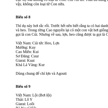
vậy, không còn loại từ Con nữa.
Biểu số 8
Thí dụ này hơi rắc rối. Trước hết nên biết rằng ta có hai danh
và heo. Trong rừng Cao nguyên lại có một con vật hơi giống
gọi là con Cúi. Nhưng về sau, lợn, heo cũng được ta gọi là C
Việt Nam: Cúi tức Heo, Lợn
Mường: Kuy
Cao Miên: Kui
Sơ Đăng: Cuur
Giarai: Kuai
Khả Lá Vàng: Kur
Dùng chung để chỉ lợn và Agouti
Biểu số 9
Việt Nam: Lội (Bơi lội)
Thái: Lô Y
Giarai: Loôi