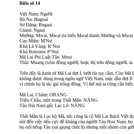
Biểu số 14
Việt Nam: Người
Bà Na: Bngoai
Sơ Đăng: Bngaai
Giarai: Ngaai
Mường: Mwai, Mwal (ta biến Mwal thành Mường và Mwai 
Cao Miên: M'Nư
Khả Lá Vàng: R’Nui
Khả Bolooen: P’Nui
Mã Lai Phi Luật Tân: Mnui
Thái: Muang (xóm đông người, hoặc thị trấn đông người, ta
Trên đây là danh từ Mã Lai đợt I, lưỡi rìu tay cầm. Còn Mã L
không được dùng trong ngôn ngữ Việt Nam, mặc dầu đợt II 
vì chính họ là tác giả trống đồng. Vì thế mà ta cũng cần biết:
Mã Lai, Chàm: ORANG
Triều Châu, một trong Thất Mân: NÁNG
Tàu Hải Nam gốc Lạc Lê: NÀNG
Thất Mân là Lạc bộ Mã, tức cũng là cổ Mã Lai Bách Việt đợt 
nói đến việc tiêu cực đề kháng của người Tàu Hoa Nam, họ 
họ nói tiếng Tàu (sai giọng chút ít) nhưng mỗi nhóm còn gi