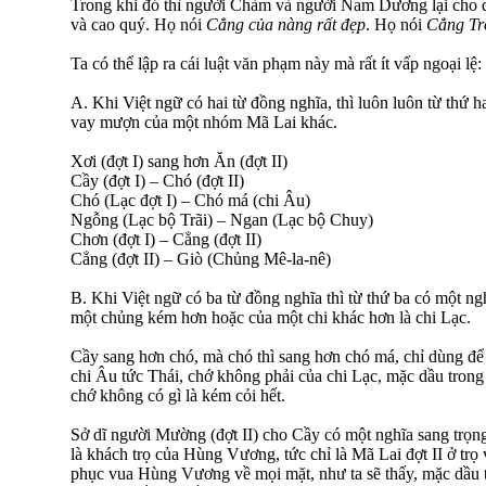
Trong khi đó thì người Chàm và người Nam Dương lại cho 
và cao quý. Họ nói
Cẳng
của nàng rất đẹp
. Họ nói
Cẳng Tr
Ta có thể lập ra cái luật văn phạm này mà rất ít vấp ngoại lệ:
A. Khi Việt ngữ có hai từ đồng nghĩa, thì luôn luôn từ thứ ha
vay mượn của một nhóm Mã Lai khác.
Xơi (đợt I) sang hơn Ăn (đợt II)
Cầy (đợt I) – Chó (đợt II)
Chó (Lạc đợt I) – Chó má (chi Âu)
Ngỗng (Lạc bộ Trãi) – Ngan (Lạc bộ Chuy)
Chơn (đợt I) – Cẳng (đợt II)
Cẳng (đợt II) – Giò (Chủng Mê-la-nê)
B. Khi Việt ngữ có ba từ đồng nghĩa thì từ thứ ba có một ng
một chủng kém hơn hoặc của một chi khác hơn là chi Lạc.
Cầy sang hơn chó, mà chó thì sang hơn chó má, chỉ dùng để
chi Âu tức Thái, chớ không phải của chi Lạc, mặc dầu trong 
chớ không có gì là kém cỏi hết.
Sở dĩ người Mường (đợt II) cho Cầy có một nghĩa sang trọng
là khách trọ của Hùng Vương, tức chỉ là Mã Lai đợt II ở trọ 
phục vua Hùng Vương về mọi mặt, như ta sẽ thấy, mặc dầu t