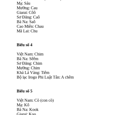
Mạ: Sáu
Mường: Cau
Giarai: Côô
Sơ Đăng: Caô
Bà Na: Saô
Cao Miên: Chau
Mã Lai: Chu
Biểu số 4
Việt Nam: Chim
Bà Na: Sêêm
Sơ Đăng: Chim
Mường: Chim
Khả Lá Vàng: Tiêm
Bộ lạc Irogo Phi Luật Tân: A chêm
Biểu số 5
Việt Nam: Cò (con cò)
Mạ: Kô
Bà Na: Kook
Giarai: Koo