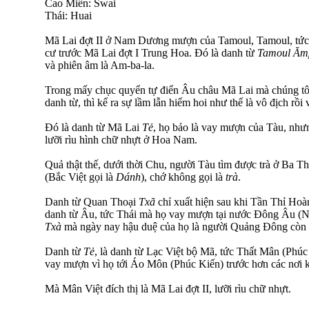
Cao Miên: Swai
Thái: Huai
Mã Lai đợt II ở Nam Dương mượn của Tamoul, Tamoul, tức M
cư trước Mã Lai đợt I Trung Hoa. Đó là danh từ
Tamoul Ăm
và phiên âm là Am-ba-la.
Trong mấy chục quyển tự điển Âu châu Mã Lai mà chúng tôi 
danh từ, thì kể ra sự lầm lẫn hiếm hoi như thế là vô địch rồi 
Đó là danh từ Mã Lai
Tẻ
, họ bảo là vay mượn của Tàu, nhưn
lưỡi rìu hình chữ nhựt ở Hoa Nam.
Quả thật thế, dưới thời Chu, người Tàu tìm được trà ở Ba T
(Bắc Việt gọi là
Dánh
), chớ không gọi là
trà
.
Danh từ Quan Thoại
Txã
chỉ xuất hiện sau khi Tần Thỉ Ho
danh từ Âu, tức Thái mà họ vay mượn tại nước Đông Âu (Na
Txà
mà ngày nay hậu duệ của họ là người Quảng Đông còn đ
Danh từ
Tẻ
, là danh từ Lạc Việt bộ Mã, tức Thất Mân (Phúc
vay mượn vì họ tới Áo Môn (Phúc Kiến) trước hơn các nơi 
Mà Mân Việt đích thị là Mã Lai đợt II, lưỡi rìu chữ nhựt.