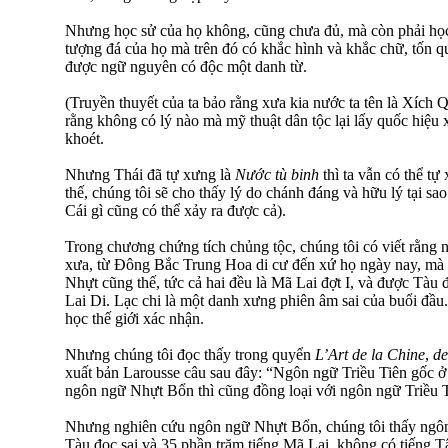
Nhưng học sử của họ không, cũng chưa đủ, mà còn phải học
tượng đá của họ mà trên đó có khắc hình và khắc chữ, tốn q
được ngữ nguyên có độc một danh từ.
(Truyền thuyết của ta bảo rằng xưa kia nước ta tên là Xíc
rằng không có lý nào mà mỹ thuật dân tộc lại lấy quốc hiệu 
khoét.
Nhưng Thái đã tự xưng là
Nước tù binh
thì ta vẫn có thể tự
thế, chúng tôi sẽ cho thấy lý do chánh đáng và hữu lý tại sa
Cái gì cũng có thể xảy ra được cả).
Trong chương chứng tích chủng tộc, chúng tôi có viết rằng
xưa, từ Đông Bắc Trung Hoa di cư đến xứ họ ngày nay, mà 
Nhựt cũng thế, tức cả hai đều là Mã Lai đợt I, và được Tàu
Lai Di. Lạc chi là một danh xưng phiên âm sai của buổi đầu
học thế giới xác nhận.
Nhưng chúng tôi đọc thấy trong quyển
L’Art de la Chine
,
de
xuất bản Larousse câu sau đây: “Ngôn ngữ Triều Tiên gốc 
ngôn ngữ Nhựt Bổn thì cũng đồng loại với ngôn ngữ Triều T
Nhưng nghiên cứu ngôn ngữ Nhựt Bổn, chúng tôi thấy ngôn
Tàu đọc sai và 35 phần trăm tiếng Mã Lai, không có tiếng T