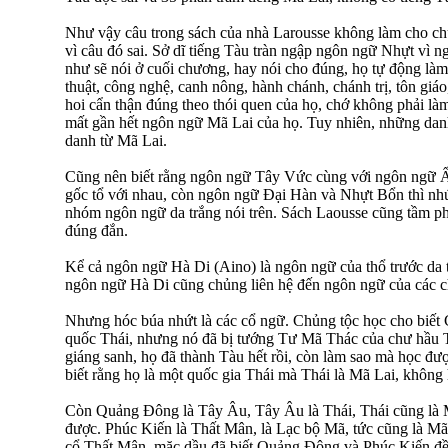
Như vậy câu trong sách của nhà Larousse không làm cho ch
vì câu đó sai. Sở dĩ tiếng Tàu tràn ngập ngôn ngữ Nhựt vì 
như sẽ nói ở cuối chương, hay nói cho đúng, họ tự động là
thuật, công nghệ, canh nông, hành chánh, chánh trị, tôn giá
hoi cẩn thận đúng theo thói quen của họ, chớ không phải làm
mất gần hết ngôn ngữ Mã Lai của họ. Tuy nhiên, những danh
danh từ Mã Lai.
Cũng nên biết rằng ngôn ngữ Tây Vức cùng với ngôn ngữ
gốc tổ với nhau, còn ngôn ngữ Đại Hàn và Nhựt Bổn thì nhứt
nhóm ngôn ngữ da trắng nói trên. Sách Laousse cũng tầm p
đúng đắn.
Kể cả ngôn ngữ Hà Di (Aino) là ngôn ngữ của thổ trước da tr
ngôn ngữ Hà Di cũng chủng liên hệ đến ngôn ngữ của các 
Nhưng hóc búa nhứt là các cổ ngữ. Chủng tộc học cho biết
quốc Thái, nhưng nó đã bị tướng Tư Mã Thác của chư hầu 
giáng sanh, họ đã thành Tàu hết rồi, còn làm sao mà học đ
biết rằng họ là một quốc gia Thái mà Thái là Mã Lai, khôn
Còn Quảng Đông là Tây Âu, Tây Âu là Thái, Thái cũng là
được. Phúc Kiến là Thất Mân, là Lạc bộ Mã, tức cũng là Mã 
cổ Thất Mân, mặc dầu đã biết Quảng Đông và Phúc Kiến đều 