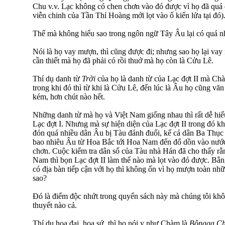
Chu v.v. Lạc không có chen chơn vào đó được vì họ đã quá 
viễn chinh của Tần Thỉ Hoàng mới lọt vào ổ kiến lửa tại đó)
Thế mà không hiểu sao trong ngôn ngữ Tây Âu lại có quá nh
Nói là họ vay mượn, thì cũng được đi; nhưng sao họ lại v
cần thiết mà họ đã phải có rồi thuở mà họ còn là Cửu Lê.
Thí dụ danh từ
Trời
của họ là danh từ của Lạc đợt II mà 
trong khi đó thì từ khi là Cửu Lê, đến lúc là Âu họ cũng v
kém, hơn chút nào hết.
Những danh từ mà họ và Việt Nam giống nhau thì rất dễ hiể
Lạc đợt I. Nhưng mà sự hiện diện của Lạc đợt II trong đó k
đón quá nhiều dân Âu bị Tàu đánh đuổi, kể cả dân Ba Thục
bao nhiêu Âu từ Hoa Bắc tới Hoa Nam đến đổ dồn vào nướ
chơn. Cuộc kiểm tra dân số của Tàu nhà Hán đã cho thấy r
Nam thì bọn Lạc đợt II làm thế nào mà lọt vào đó được. Bằ
có địa bàn tiếp cận với họ thì không ổn vì họ mượn toàn nhữ
sao?
Đó là điểm độc nhứt trong quyển sách này mà chúng tôi khô
thuyết nào cả.
Thí dụ hoa đại, hoa sứ, thì họ nói y như Chàm là
Bôngga
C