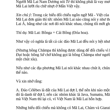
Người Mã Lai Nam Dương nói
Tẻ
thì không phải là vay mư
Mã Lai lưỡi rìu chữ nhựt ở Mân Việt vậy.
Xin chú ý
: Trong các biểu đối chiếu ngôn ngữ Mã - Việt của 
Mã Lai đơn giản thì tức nhóm Mã Lai nào cũng nói y như 
Lai Á, bằng như các nơi đó nói khác nhau, chúng tôi mới ghi
Thí dụ: Mã Lai: Bônga = Cái Bông (Đóa hoa).
Như vậy có nghĩa là tất cả các đảo Mã Lai đều nói y hệt nh
(Nhưng bông Chămpa thì không được dùng để đối chiếu vì lo
Đại
hoặc bông
Sứ
chớ không gọi là bông Chămpa như người 
một chút xíu).
Nếu như các địa phương Mã Lai nói khác nhau chút ít, chúng
thế nào.
Và xin nhớ rằng:
A. Đảo Célèbes là đất của Mã Lai đợt I, thế nên khi nào một
đó là danh từ đợt I, nên các nhóm khác là Java, Sumatra, M
mà Việt Nam thì lại có, vì Việt Nam là Mã Lai hỗn hợp.
Những biểu đối chiếu mà không có Mã Lai, Chàm và Giarai 