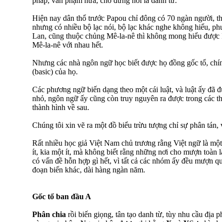
pháp, văn phạm nữa, chớ đừng nói là danh từ.
Hiện nay dân thổ trước Papou chỉ đông có 70 ngàn người, t
nhưng có nhiều bộ lạc nói, bộ lạc khác nghe không hiểu, p
Lan, cũng thuộc chủng Mê-la-nê thì không mong hiểu được
Mê-la-nê với nhau hết.
Nhưng các nhà ngôn ngữ học biết được họ đồng gốc tổ, chí
(basic) của họ.
Các phương ngữ biến dạng theo một cái luật, và luật ấy đã đ
nhỏ, ngôn ngữ ấy cũng còn truy nguyên ra được trong các 
thành hình về sau.
Chúng tôi xin vẽ ra một đồ biểu trừu tượng chỉ sự phân tán,
Rất nhiều học giả Việt Nam chủ trương rằng Việt ngữ là m
ít, kia một ít, mà không biết rằng những nơi cho mượn toàn
có vấn đề hỗn hợp gì hết, vì tất cả các nhóm ấy đều mượn q
đoạn biến khác, dài hàng ngàn năm.
Gốc tổ ban đầu A
Phân chia
rồi biến giọng, tân tạo danh từ, tùy nhu cầu địa 