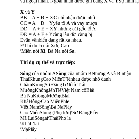
và ngoại nhân. Ngoại nhân được ghi bằng
X
và
Y
Sự nhìn lạ
X
và
Y
BB = A + Đ + X
C
chỉ nhận được nhờ
CC = A + D + Yyếu tố
A
và vay mượn
DD = A + E + X
Y
nhưng cái gốc tổ A
ĐĐ = A + F + Ycàng lâu đời càng bị
Evân vânbiến dạng rất xa nhau.
F\Thí dụ ta nói
Xơi
, Cao
\Miên nói
Xi
, Bà Na nói
Sa
.
Thí dụ cụ thể và trực tiếp:
Sông
của nhóm A
Sông
của nhóm BNhưng A và B nhận
TháiKhungCao MiênT’lênhau được nhờ danh
ChàmKrongSơ ĐăngTơ lêtừ Trái
MườngKhôngJêhTlêViệt Nam cổBlái
Bà NaKrông\MườngBlái
KhảHông\Cao MiênPhle
Việt NamSông\Bà NaPlây
Cao MiênStung (Phụ lưu)\Sơ ĐăngPlây
Mã LaiSôngai\TháiPho la
\KhảP’lai
\MạPlây