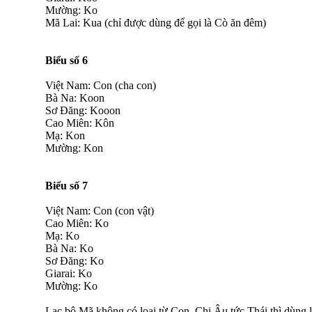
Mường: Ko
Mã Lai: Kua (chỉ được dùng để gọi là Cò ăn đêm)
Biểu số 6
Việt Nam: Con (cha con)
Bà Na: Koon
Sơ Đăng: Kooon
Cao Miên: Kôn
Mạ: Kon
Mường: Kon
Biểu số 7
Việt Nam: Con (con vật)
Cao Miên: Ko
Mạ: Ko
Bà Na: Ko
Sơ Đăng: Ko
Giarai: Ko
Mường: Ko
Lạc bộ Mã không có loại từ Con. Chi Âu tức Thái thì dùng l