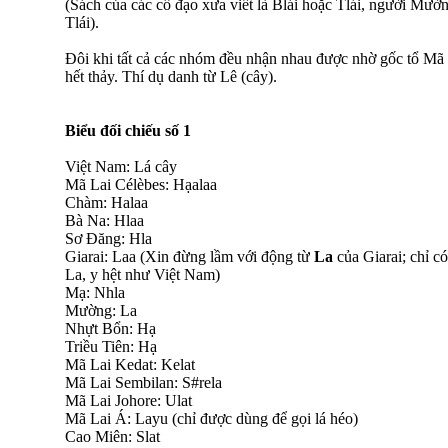
(Sách của các cố đạo xưa viết là Blái hoặc Tlái, người Mườ
Tlái).
Đôi khi tất cả các nhóm đều nhận nhau được nhờ gốc tổ M
hết thảy. Thí dụ danh từ Lê (cây).
Biểu đối chiếu số 1
Việt Nam: Lá cây
Mã Lai Célèbes: Hạalaa
Chàm: Halaa
Bà Na: Hlaa
Sơ Đăng: Hla
Giarai: Laa (Xin đừng lầm với động từ
La
của Giarai; chỉ c
La, y hệt như Việt Nam)
Mạ: Nhla
Mường: La
Nhựt Bổn: Hạ
Triều Tiên: Hạ
Mã Lai Kedat: Kelat
Mã Lai Sembilan: S#rela
Mã Lai Johore: Ulat
Mã Lai Á: Layu (chỉ được dùng để gọi lá héo)
Cao Miên: Slat