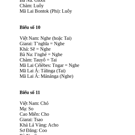
Bà Na: Glôôi
Chàm: Luôy
Mã Lai Bontok (Phi): Luôy
Biểu số 10
Việt Nam: Nghe (hoặc Tai)
Giarai: T’nghĩa = Nghe
Khả: Sẽ = Nghe
Bà Na: I’nghẻ = Nghe
Chàm: Tauyô = Tai
Mã Lai Célèbes: Tngar = Nghe
Mã Lai Á: Tảlinga (Tai)
Mã Lai Á: Mảnảnga (Nghe)
Biểu số 11
Việt Nam: Chó
Mạ: So
Cao Miên: Cho
Giarai: Tsao
Khả Lá Vàng: Acho
Sơ Đăng: Coo