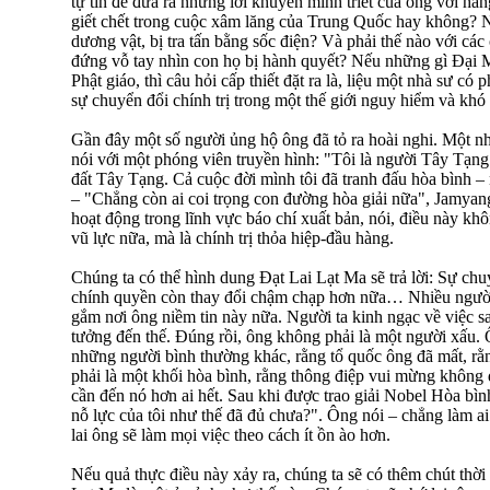
tự tin để đưa ra những lời khuyên minh triết của ông với hà
giết chết trong cuộc xâm lăng của Trung Quốc hay không? N
dương vật, bị tra tấn bằng sốc điện? Và phải thế nào với cá
đứng vỗ tay nhìn con họ bị hành quyết? Nếu những gì Đại M
Phật giáo, thì câu hỏi cấp thiết đặt ra là, liệu một nhà sư có 
sự chuyển đổi chính trị trong một thế giới nguy hiểm và khó
Gần đây một số người ủng hộ ông đã tỏ ra hoài nghi. Một n
nói với một phóng viên truyền hình: "Tôi là người Tây Tạng
đất Tây Tạng. Cả cuộc đời mình tôi đã tranh đấu hòa bình –
– "Chẳng còn ai coi trọng con đường hòa giải nữa", Jamya
hoạt động trong lĩnh vực báo chí xuất bản, nói, điều này khô
vũ lực nữa, mà là chính trị thỏa hiệp-đầu hàng.
Chúng ta có thể hình dung Đạt Lai Lạt Ma sẽ trả lời: Sự ch
chính quyền còn thay đổi chậm chạp hơn nữa… Nhiều ngư
gắm nơi ông niềm tin này nữa. Người ta kinh ngạc về việc s
tưởng đến thế. Đúng rồi, ông không phải là một người xấu. 
những người bình thường khác, rằng tổ quốc ông đã mất, rằn
phải là một khối hòa bình, rằng thông điệp vui mừng không 
cần đến nó hơn ai hết. Sau khi được trao giải Nobel Hòa bì
nỗ lực của tôi như thế đã đủ chưa?". Ông nói – chẳng làm ai
lai ông sẽ làm mọi việc theo cách ít ồn ào hơn.
Nếu quả thực điều này xảy ra, chúng ta sẽ có thêm chút thời 