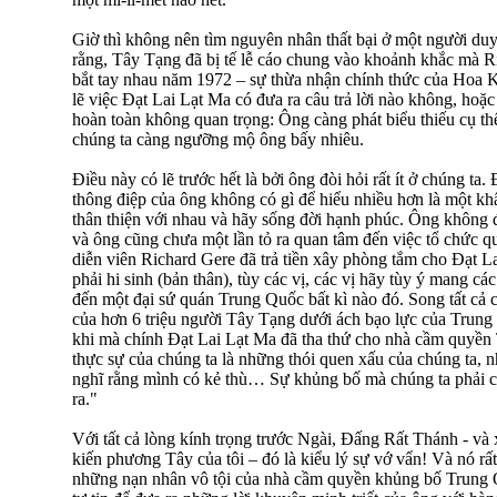
Giờ thì không nên tìm nguyên nhân thất bại ở một người duy
rằng, Tây Tạng đã bị tế lễ cáo chung vào khoảnh khắc mà
bắt tay nhau năm 1972 – sự thừa nhận chính thức của Ho
lẽ việc Đạt Lai Lạt Ma có đưa ra câu trả lời nào không, hoặc
hoàn toàn không quan trọng: Ông càng phát biểu thiếu cụ thể
chúng ta càng ngưỡng mộ ông bấy nhiêu.
Điều này có lẽ trước hết là bởi ông đòi hỏi rất ít ở chúng t
thông điệp của ông không có gì để hiểu nhiều hơn là một khẩ
thân thiện với nhau và hãy sống đời hạnh phúc. Ông không đò
và ông cũng chưa một lần tỏ ra quan tâm đến việc tổ chức 
diễn viên Richard Gere đã trả tiền xây phòng tắm cho Đạt L
phải hi sinh (bản thân), tùy các vị, các vị hãy tùy ý mang 
đến một đại sứ quán Trung Quốc bất kì nào đó. Song tất cả c
của hơn 6 triệu người Tây Tạng dưới ách bạo lực của Trung
khi mà chính Đạt Lai Lạt Ma đã tha thứ cho nhà cầm quyền
thực sự của chúng ta là những thói quen xấu của chúng ta, 
nghĩ rằng mình có kẻ thù… Sự khủng bố mà chúng ta phải ch
ra."
Với tất cả lòng kính trọng trước Ngài, Đấng Rất Thánh - và
kiến phương Tây của tôi – đó là kiểu lý sự vớ vẩn! Và nó rất
những nạn nhân vô tội của nhà cầm quyền khủng bố Trung 