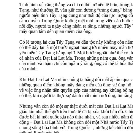
Tình hình rất căng thẳng và chỉ có thể trở nên tệ hơn, trong k
Tạng, như thường lệ, vẫn giữ con đường “trung dung" bằng
người biểu tình Tây Tạng cũng như thái độ của lực lượng c
cầm quyền Trung Quốc không mệt mỏi trong việc cáo buộc Đ
nổi dậy, người ta ngày càng nhận ra rằng, những người Tây
mấy quan tâm đến quan điểm của ông.
Có lẽ tương lai của Tây Tạng và dân tộc này không còn nằm
có thể đây lại là một bước ngoặt mang tới nhiều may mắn 
yêu mến Tây Tạng hằng nghĩ. Một bước ngoặt như thế có t
cá nhân của Đạt Lai Lạt Ma. Trong những năm qua, ông vẫn lu
của mình và thậm chí còn ngầm ý rằng, ông có thể là hóa thâ
của mình.
Khi Đạt Lai Lạt Ma nhìn chúng ta bằng đôi mắt ấp ám qua cặ
những quan điểm không mấy đáng mến của ông: sự ủng hộ v
về việc ông nhận tiền quyên góp của những tay khủng bố ng
có thể, khi người ta thực sự đánh mất mình nơi ông, tin rằng 
Nhưng vẫn còn đó một sự thật: dưới mắt của Đạt Lai Lạt Ma
giáo lớn nhất thế giới trên thực tế đã bị xóa khỏi bản đồ. 
được bất kì một quốc gia nào thừa nhận, và sau nhiều năm đi
động – Đạt Lai Lạt Ma không còn đòi một Nhà nước Tây Tạ
chung sống hòa bình với Trung Quốc –, những kẻ chiếm đ
một mi-li-mét nào hết.