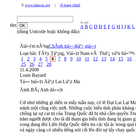
©
www.talawas.org
|
về trang chính
tác giả:
tìm
A
B
C
D
Đ
E
F
G
H
I
J
K
L
(dùng Unicode hoặc không dấu)
Äiá»ƒm nÃ³ng
ChÃ­nh trá»‹ tháº¿ giá»›i
Loạt bài:
TÃ¢y Táº¡ng, Viá»‡t Nam vÃ Tháº¿ váº­n há»™i 
1
2
3
4
5
6
7
8
9
10
11
12
13
14
15
16
25
26
27
28
11.4.2008
Louis Bayard
Tá»« biá»‡t Äáº¡t Lai Láº¡t Ma
Äinh BÃ¡ Anh dá»‹ch
Cứ như những gì diễn ra mấy tuần nay, có lẽ Đạt Lai Lạt M
mình một công việc mới. Những cuộc biểu tình phản kháng c
chống lại sự cai trị của Trung Quốc đã bị nhà cầm quyền T
trăm người được cho là đã tham gia biểu tình đang bị giam
vong đang đòi Liên Hiệp Quốc điều tra các tội ác trong quá
và ngày càng có nhiều tiếng nói cất lên đòi sự tẩy chay quố