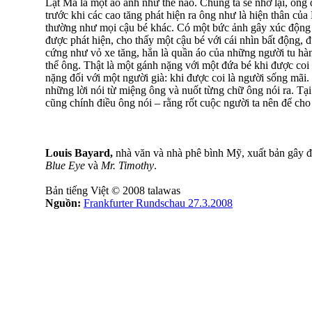
Lạt Ma là một ảo ảnh như thế nào. Chúng ta sẽ nhớ lại, ông
trước khi các cao tăng phát hiện ra ông như là hiện thân của
thường như mọi cậu bé khác. Có một bức ảnh gây xúc động c
được phát hiện, cho thấy một cậu bé với cái nhìn bất động,
cứng như vỏ xe tăng, hẳn là quần áo của những người tu hà
thể ông. Thật là một gánh nặng với một đứa bé khi được coi 
nặng đối với một người già: khi được coi là người sống mãi
những lời nói từ miệng ông và nuốt từng chữ ông nói ra. Tại
cũng chính điều ông nói – rằng rốt cuộc người ta nên để ch
Louis Bayard,
nhà văn và nhà phê bình Mỹ, xuất bản gây đ
Blue Eye
và
Mr. Timothy
.
Bản tiếng Việt © 2008 talawas
Nguồn:
Frankfurter Rundschau 27.3.2008