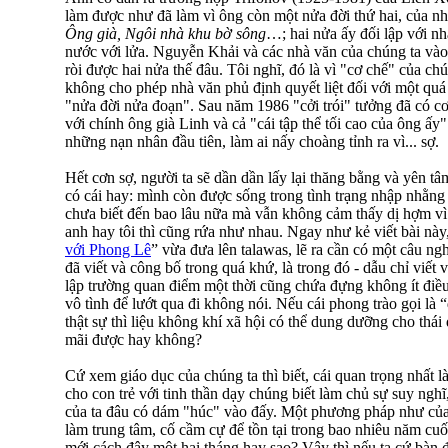
làm được như đã làm vì ông còn một nửa đời thứ hai, của 
Ông già, Ngôi nhà khu bờ sông
…; hai nửa ấy đối lập với n
nước với lửa. Nguyễn Khải và các nhà văn của chúng ta vào 
ròi được hai nửa thế đâu. Tôi nghĩ, đó là vì "cơ chế" của ch
không cho phép nhà văn phủ định quyết liệt đối với một quá
"nửa đời nửa đoạn". Sau năm 1986 "cởi trói" tưởng đã có cơ đi
với chính ông già Linh và cả "cái tập thể tối cao của ông 
những nạn nhân đầu tiên, làm ai nấy choàng tỉnh ra vì... sợ.
Hết cơn sợ, người ta sẽ dần dần lấy lại thăng bằng và yên t
có cái hay: mình còn được sống trong tình trạng nhập nhằn
chưa biết đến bao lâu nữa mà vẫn không cảm thấy dị hợm vì
anh hay tôi thì cũng rứa như nhau. Ngay như kẻ viết bài này,
với Phong Lê
” vừa đưa lên talawas, lẽ ra cần có một câu n
đã viết và công bố trong quá khứ, là trong đó - dẫu chỉ viết 
lập trường quan điểm một thời cũng chứa đựng không ít điều
vô tình để lướt qua đi không nói. Nếu cái phong trào gọi là 
thật sự thì liệu không khí xã hội có thể dung dưỡng cho thái
mãi được hay không?
Cứ xem giáo dục của chúng ta thì biết, cái quan trọng nhất 
cho con trẻ với tinh thần dạy chúng biết làm chủ sự suy nghĩ
của ta đâu có dám "húc" vào đấy. Một phương pháp như của
làm trung tâm, cố cầm cự để tồn tại trong bao nhiêu năm cuố
mới cách đây một hai tháng hay sao? Vậy thì nếu ta cứ bàn 