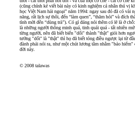
thời - cái thời phải nói dối - và của một cơ chế - cái cơ chế 
(cũng chính kẻ viết bài này có kinh nghiệm cá nhân thú vị k
học Việt Nam hải ngoại” năm 1994: ngay sau đó đã có vài n
năng, rất lịch sự thôi, đến “làm quen”, “thăm hỏi” và đích 
tình mời đến “dùng trà”). Có gì đáng nói thêm có lẽ là ở ch
là những người thông minh quá, tinh quái quá - tất nhiên m
từng người, nên đã biết biến "dối" thành "thật" giỏi hơn ng
tưởng "dối" là "thật" thì họ đã biết tỏng điều ngược lại từ đầ
đành phải nói ra, như một chút lương tâm nhằm "bảo hiểm" 
đời này.
© 2008 talawas