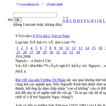
©
www.talawas.org
|
về trang chính
tác giả:
tìm
A
B
C
D
Đ
E
F
G
H
I
J
K
L
(dùng Unicode hoặc không dấu)
VÄƒn há»c
VÄƒn há»c Viá»‡t Nam
Loạt bài:
TrÃ­ thá»©c vÃ thá»i cuá»™c
1
2
3
4
5
6
7
8
9
10
11
12
13
14
15
16
25
26
27
28
29
30
31
32
33
34
19.6.2008
Nguyá»…n Huá»‡ Chi
Vá» bÃ i â€œMá»™t cÃ¡ch nghÄ© khÃ¡c vá» Nguyá»…n
NhÃ n
Bài viết của anh Vương Trí Nhàn
sắc sảo quá nhưng như một
cũng khí cay nghiệt quá. Nếu Nguyễn Khải làm được như anh
thánh, bởi ông ấy dám chấp nhận "con số không" của cả đời 
trái đất này là vô nghĩa mất rồi còn gì: "Ta ta tạo vật, hề dĩ
chứ! (Có lẽ trừ Nguyên Ngọc chăng?)
Anh có dẫn ra trường hợp Trifonov (1925-1981) của Liên Xô 