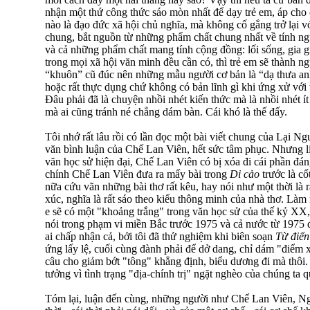
nhận một thứ công thức sáo mòn nhất để dạy trẻ em, áp cho 
nào là đạo đức xã hội chủ nghĩa, mà không cố gắng trở lại v
chung, bắt nguồn từ những phẩm chất chung nhất về tính ngườ
và cả những phẩm chất mang tính cộng đồng: lối sống, gia gi
trong mọi xã hội văn minh đều cần có, thì trẻ em sẽ thành ng
“khuôn” cũ đúc nên những mẫu người cơ bản là “dạ thưa anh
hoặc rất thực dụng chứ không có bản lĩnh gì khi ứng xử với 
Đâu phải đã là chuyện nhồi nhét kiến thức mà là nhồi nhét í
mà ai cũng tránh né chẳng dám bàn. Cái khó là thế đấy.
Tôi nhớ rất lâu rồi có lần đọc một bài viết chung của Lại
văn bình luận của Chế Lan Viên, hết sức tâm phục. Nhưng l
văn học sử hiện đại, Chế Lan Viên có bị xóa đi cái phần đá
chính Chế Lan Viên đưa ra mấy bài trong
Di cảo
trước là cố
nữa cứu vãn những bài thơ rất kêu, hay nói như một thời là r
xúc, nghĩa là rất sáo theo kiểu thông minh của nhà thơ. Là
e sẽ có một "khoảng trắng" trong văn học sử của thế kỷ XX, í
nói trong phạm vi miền Bắc trước 1975 và cả nước từ 1975
ai chấp nhận cả, bởi tôi đã thử nghiệm khi biên soạn
Từ điển
ứng lấy lệ, cuối cùng đành phải để dở dang, chỉ dám "điểm 
câu cho giảm bớt "tông" khẳng định, biểu dương đi mà thôi
tưởng vì tình trạng "địa-chính trị" ngặt nghèo của chúng ta 
Tóm lại, luận đến cùng, những người như Chế Lan Viên, Ng