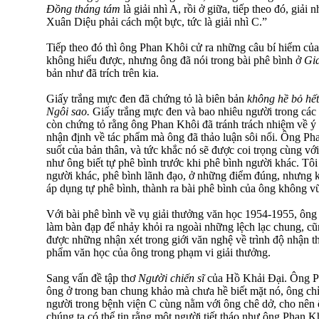
Đồng tháng tám
là giải nhì A, rồi ở giữa, tiếp theo đó, giải 
Xuân Diệu phải cách một bực, tức là giải nhì C.”
Tiếp theo đó thì ông Phan Khôi cử ra những câu bí hiểm củ
không hiểu được, nhưng ông đã nói trong bài phê bình ở
Gi
bản như đã trích trên kia.
Giấy trắng mực đen đã chứng tỏ là biên bản
không hề bỏ hết
Ngôi sao.
Giấy trắng mực đen và bao nhiêu người trong các
còn chứng tỏ rằng ông Phan Khôi đã tránh trách nhiệm về ý
nhận định về tác phẩm mà ông đã thảo luận sôi nổi. Ông Ph
suốt của bản thân, và tức khắc nó sẽ được coi trọng cùng với
như ông biết tự phê bình trước khi phê bình người khác. Tôi
người khác, phê bình lãnh đạo, ở những điểm đúng, nhưng 
áp dụng tự phê bình, thành ra bài phê bình của ông không vữn
Với bài phê bình về vụ giải thưởng văn học 1954-1955, ôn
làm bàn đạp để nhảy khỏi ra ngoài những lệch lạc chung, c
được những nhận xét trong giới văn nghệ về trình độ nhận th
phẩm văn học của ông trong phạm vi giải thưởng.
Sang vấn đề tập thơ
Người chiến sĩ
của Hồ Khải Đại. Ông Ph
ông ở trong ban chung khảo mà chưa hề biết mặt nó, ông chỉ 
người trong bệnh viện C cùng nằm với ông chê dở, cho nên
chúng ta có thể tin rằng một người tiết tháo như ông Phan K