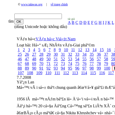
©
www.talawas.org
|
về trang chính
tác giả:
tìm
A
B
C
D
Đ
E
F
G
H
I
J
K
L
(dùng Unicode hoặc không dấu)
VÄƒn há»c
VÄƒn há»c Viá»‡t Nam
Loạt bài:
Há»“ sÆ¡ NhÃ¢n vÄƒn-Giai pháº©m
1
2
3
4
5
6
7
8
9
10
11
12
13
14
15
16
25
26
27
28
29
30
31
32
33
34
35
36
37
3
46
47
48
49
50
51
52
53
54
55
56
57
58
5
67
68
69
70
71
72
73
74
75
76
77
78
79
8
88
89
90
91
92
93
94
95
96
97
98
99
100
107
108
109
110
111
112
113
114
115
116
117
7.7.2008
Yáº¿n Lan
Má»™t vÃ i sá»± tháº­t chung quanh â€œVá»¥ giáº£i thÆ°á
1956 lÃ má»™t nÄƒm báº£n lá» Ä‘á»‘i vá»›i toÃ n bá»™
Äáº¡i há»™i 20 cá»§a Äáº£ng Cá»™ng sáº£n LiÃªn XÃ´ cu
â€œBÃ¡o cÃ¡o máº­tâ€ cá»§a Nikita Khrushchev vá» nhá»¯n