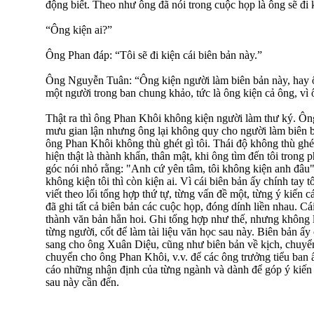
động biết. Theo như ông đã nói trong cuộc họp là ông sẽ đi
“Ông kiện ai?”
Ông Phan đáp: “Tôi sẽ đi kiện cái biên bản này.”
Ông Nguyễn Tuân: “Ông kiện người làm biên bản này, hay 
một người trong ban chung khảo, tức là ông kiện cả ông, vì
Thật ra thì ông Phan Khôi không kiện người làm thư ký. Ôn
mưu gian lận nhưng ông lại không quy cho người làm biên b
ông Phan Khôi không thù ghét gì tôi. Thái độ không thù ghét
hiện thật là thành khẩn, thân mật, khi ông tìm đến tôi trong p
góc nói nhỏ rằng: "Anh cứ yên tâm, tôi không kiện anh đâu
không kiện tôi thì còn kiện ai. Vì cái biên bản ấy chính tay t
viết theo lối tổng hợp thứ tự, từng vấn đề một, từng ý kiến cá
đã ghi tất cả biên bản các cuộc họp, đóng dính liền nhau. Cá
thành văn bản hẳn hoi. Ghi tổng hợp như thế, nhưng không là
từng người, cốt để làm tài liệu văn học sau này. Biên bản ấy
sang cho ông Xuân Diệu, cũng như biên bản về kịch, chuyể
chuyển cho ông Phan Khôi, v.v. để các ông trưởng tiểu ban 
cáo những nhận định của từng ngành và dành để góp ý kiến
sau này cần đến.