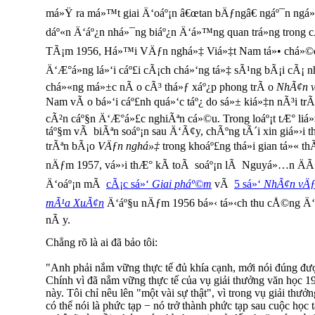
má»Ÿ ra má»™t giai Ä‘oáº¡n â€œtan bÄƒngâ€ ngáº¯n ng
dáº«n Ä‘áº¿n nhá»¯ng biáº¿n Ä‘á»™ng quan trá»ng tron
TÃ¡m 1956, Há»™i VÄƒn nghá»‡ Viá»‡t Nam tá»• chá»©c 
Ä‘Æ°á»ng lá»‘i cáº£i cÃ¡ch chá»‘ng tá»‡ sÃ¹ng bÃ¡i cÃ¡ 
chá»«ng má»±c nÃ o cÃ³ thá»ƒ xáº¿p phong trÃ o
NhÃ¢n v
Nam vÃ o bá»‘i cáº£nh quá»‘c táº¿ do sá»± kiá»‡n nÃ³i trÃ
cÃ²n cáº§n Ä‘Æ°á»£c nghiÃªn cá»©u. Trong loáº¡t tÆ° liá
táº§m vÃ biÃªn soáº¡n sau Ä‘Ã¢y, chÃºng tÃ´i xin giá»›i
trÃªn bÃ¡o
VÄƒn nghá»‡
trong khoáº£ng thá»i gian tá»« 
nÄƒm 1957, vá»›i thÆ° kÃ­ toÃ soáº¡n lÃ Nguyá»…n ÄÃ
Ä‘oáº¡n mÃ
cÃ¡c sá»‘
Giai pháº©m
vÃ
5 sá»‘
NhÃ¢n vÄ
mÃ¹a XuÃ¢n
Ä‘áº§u nÄƒm 1956 bá»‹ tá»‹ch thu cÅ©ng Ä‘Æ°á
nÃ y.
Chẳng rõ là ai đã bảo tôi:
"Anh phải nắm vững thực tế đủ khía cạnh, mới nói đúng đượ
Chính vì đã nắm vững thực tế của vụ giải thưởng văn học 19
này. Tôi chỉ nêu lên "một vài sự thật", vì trong vụ giải th
có thể nói là phức tạp − nó trở thành phức tạp sau cuộc học 