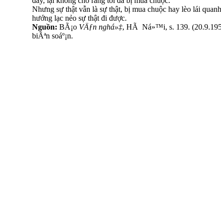
đấy, lại không cho rằng tôi đã bị mua chuộc.
Nhưng sự thật vẫn là sự thật, bị mua chuộc hay lèo lái quan
hướng lạc nẻo sự thật đi được.
Nguồn:
BÃ¡o
VÄƒn nghá»‡
, HÃ Ná»™i, s. 139. (20.9.1956
biÃªn soáº¡n.