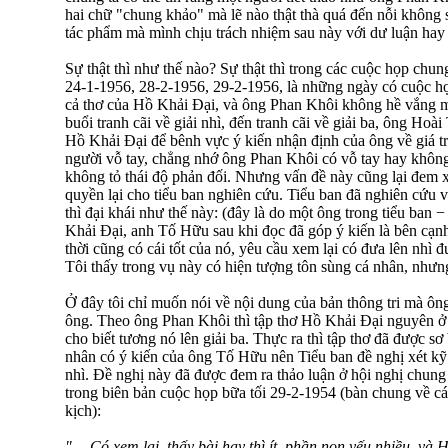
hai chữ "chung khảo" mà lẽ nào thật thà quá đến nỗi không
tác phẩm mà mình chịu trách nhiệm sau này với dư luận ha
Sự thật thì như thế nào? Sự thật thì trong các cuộc họp chu
24-1-1956, 28-2-1956, 29-2-1956, là những ngày có cuộc họ
cả thơ của Hồ Khải Đại, và ông Phan Khôi không hề vắng m
buổi tranh cãi về giải nhì, đến tranh cãi về giải ba, ông Hoà
Hồ Khải Đại để bênh vực ý kiến nhận định của ông về giá trị
người vỗ tay, chẳng nhớ ông Phan Khôi có vỗ tay hay không 
không tỏ thái độ phản đối. Nhưng vấn đề này cũng lại đem x
quyền lại cho tiểu ban nghiên cứu. Tiểu ban đã nghiên cứu 
thì đại khái như thế này: (đây là do một ông trong tiểu ban −
Khải Đại, anh Tố Hữu sau khi đọc đã góp ý kiến là bên cạnh
thời cũng có cái tốt của nó, yêu cầu xem lại có đưa lên nhì 
Tôi thấy trong vụ này có hiện tượng tôn sùng cá nhân, nhưng
Ở đây tôi chỉ muốn nói về nội dung của bản thông tri mà ôn
ông. Theo ông Phan Khôi thì tập thơ Hồ Khải Đại nguyên ở 
cho biết tương nó lên giải ba. Thực ra thì tập thơ đã được sơ 
nhân có ý kiến của ông Tố Hữu nên Tiểu ban đề nghị xét kỹ lạ
nhì. Đề nghị này đã được đem ra thảo luận ở hội nghị chung
trong biên bản cuộc họp bữa tối 29-2-1954 (bàn chung về các
kịch):
"… Có xem lại, thấy bài hay thì ít, phần non yếu nhiều, và H