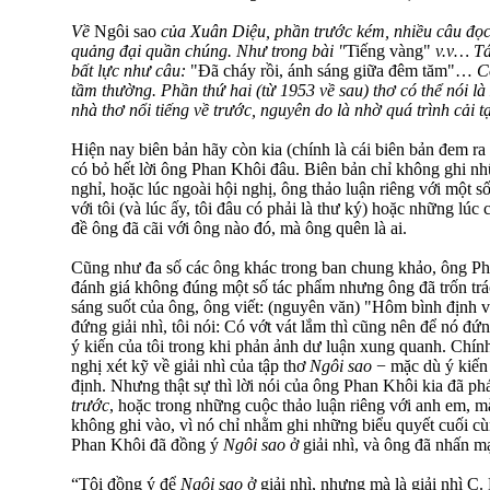
Về
Ngôi sao
của Xuân Diệu, phần trước kém, nhiều câu đọc
quảng đại quần chúng. Như trong bài "
Tiếng vàng"
v.v… Tá
bất lực như câu:
"Đã cháy rồi, ánh sáng giữa đêm tăm"…
C
tầm thường. Phần thứ hai (từ 1953 về sau) thơ có thể nói là
nhà thơ nổi tiếng về trước, nguyên do là nhờ quá trình cải 
Hiện nay biên bản hãy còn kia (chính là cái biên bản đem ra
có bỏ hết lời ông Phan Khôi đâu. Biên bản chỉ không ghi nh
nghỉ, hoặc lúc ngoài hội nghị, ông thảo luận riêng với một 
với tôi (và lúc ấy, tôi đâu có phải là thư ký) hoặc những lúc
đề ông đã cãi với ông nào đó, mà ông quên là ai.
Cũng như đa số các ông khác trong ban chung khảo, ông Ph
đánh giá không đúng một số tác phẩm nhưng ông đã trốn trá
sáng suốt của ông, ông viết: (nguyên văn) "Hôm bình định về
đứng giải nhì, tôi nói: Có vớt vát lắm thì cũng nên để nó đứ
ý kiến của tôi trong khi phản ảnh dư luận xung quanh. Chính
nghị xét kỹ về giải nhì của tập thơ
Ngôi sao
− mặc dù ý kiến 
định. Nhưng thật sự thì lời nói của ông Phan Khôi kia đã p
trước
, hoặc trong những cuộc thảo luận riêng với anh em, mà
không ghi vào, vì nó chỉ nhằm ghi những biểu quyết cuối cù
Phan Khôi đã đồng ý
Ngôi sao
ở giải nhì, và ông đã nhấn m
“Tôi đồng ý để
Ngôi sao
ở giải nhì, nhưng mà là giải nhì C. 