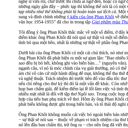
nghệ sĩ vừa rồi, chứ trước thì chưa ai ngờ đến, hoặc có ng
những ngày gần đây − phức tạp thì không thể nói là có một v
tạp nhiều như thế không phải là hoàn toàn sai lệch cả
. Một 
sung và đính chính những
ý kiến của ông Phan Khôi
về điểm
văn học 1954-1955” đã cho in trong tập
Giai phẩm mùa Thu
Tôi đồng ý ông Phan Khôi thắc mắc về một số điểm, ở đây k
điểm khác ông Phan Khôi đã nói quá sự thật và một số điểm 
tình bỏ qua một bên, nhất là những sự thật về phần ông Pha
Dưới bài của ông Phan Khôi có một cái chú thích, nó như mộ
ông Phan Khôi đã phát hiện ra một sự gian lận: "Bao nhiêu l
sao
đều bị bỏ hết, không ghi vào biên bản…" (nguyên văn). T
ngạnh câu, vì nó là móc chính của vụ giải thưởng, nó có thể
ám chỉ vô căn cứ một hành động đê mạt, không thể tha thứ đ
và nghệ thuật. Trách nhiệm đó trước tiên đổ vào đầu tôi: t
nếu chỉ riêng cho thư ký thì đó là một vấn đề khác. Còn nh
họp ban chấm giải, để kiểm điểm lại lề lối làm việc và tinh 
nhiều mặt nhất là đối với tập thơ
Ngôi sao.
Trong cuộc họp đó
hợp của tiểu ban phụ trách về thơ. Hôm ấy ông Phan Khôi c
phát biểu không được ghi trong biên bản, và tỏ thái độ nghi
Ông Phan Khôi không muốn cái việc bỏ ngoài biên bản nhữ
− sự thật sẽ nói sau − thuộc về phạm vi trách nhiệm của th
nó lên đầu ban chấm thi, trừ ông ra − cho nên ông đã viết 