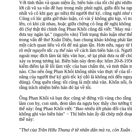
Với tinh thần và quan niệm ấy, biên bản của tôi chỉ ghi nhữn
lời cãi vã xa vấn đề hay trong mấy phút nghỉ, giữa đôi ba n
nhất và có khi gay go nữa) thì người thư ký, cũng nghỉ như
Cũng có lúc giữa giờ thảo luận, có vài ý không ghi kịp, vì t
lên, có khi cãi nhau, hoặc giữa chừng có ông đề nghị không 
đó (Sự thật thì chính ông Phan Khôi cũng đã viết: "May mà m
đưa tay ngăn lại." (nguyên văn) Tình trạng thảo luận như thế
trong vấn đề thơ Xuân Diệu, ban chung khảo không phải làm
một cách quan liêu và rồi để mà gian lận. Hơn nữa, ngay từ 
rõ
một nguyên tắc cụ thể
nào về cách làm biên bản cả. Người
ngoài mục đích làm tài liệu văn học, sẽ lại phải đưa ra để ch
xảy ra trong tương lai. Biên bản này đem đọc hôm 20-8-19
kiểm điểm lại lề lối làm việc của ban chấm thi, và tinh thần
nào. Cho nên ông Phan Khôi không nhìn vào thực tế của tổ c
năng của người thư ký giỏi tốc ký (đó là không nói đến nguy
đúng). Ông quên rằng: tôi cũng là một nhà văn. Khốn nỗi, 
rằng trách nhiệm biên bản đó lại về tôi.
Ông Phan Khôi và bạn đọc cũng sẽ đừng vội vàng cho rằng viế
làm con hy, con sinh, đem tấm da ngựa bọc thây cho tướng bạ
thế này: ông Phan Khôi viết: "
Bao nhiêu lời
phản đối của tô
không ghi vào biên bản" − Thì biên bản ấy đã chép một đo
thế này:
"
Thơ của Trần Hữu Thung ở từ nhân dân mà ra, còn Xuân Di