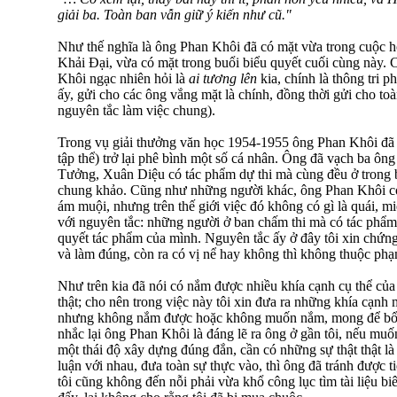
giải ba. Toàn ban vẫn giữ ý kiến như cũ."
Như thế nghĩa là ông Phan Khôi đã có mặt vừa trong cuộc 
Khải Đại, vừa có mặt trong buổi biểu quyết cuối cùng này. 
Khôi ngạc nhiên hỏi là
ai tương lên
kia, chính là thông tri 
ấy, gửi cho các ông vắng mặt là chính, đồng thời gửi cho toà
nguyên tắc làm việc chung).
Trong vụ giải thưởng văn học 1954-1955 ông Phan Khôi đã t
tập thể) trở lại phê bình một số cá nhân. Ông đã vạch ba 
Tưởng, Xuân Diệu có tác phẩm dự thi mà cùng đều ở trong b
chung khảo. Cũng như những người khác, ông Phan Khôi có
ám muội, nhưng trên thế giới việc đó không có gì là quái, mi
với nguyên tắc: những người ở ban chấm thi mà có tác phẩm
quyết tác phẩm của mình. Nguyên tắc ấy ở đây tôi xin chứng
và làm đúng, còn ra có vị nể hay không thì không thuộc phạ
Như trên kia đã nói có nắm được nhiều khía cạnh cụ thể của 
thật; cho nên trong việc này tôi xin đưa ra những khía cạnh
nhưng không nắm được hoặc không muốn nắm, mong để bổ s
nhắc lại ông Phan Khôi là đáng lẽ ra ông ở gần tôi, nếu muốn
một thái độ xây dựng đúng đắn, cần có những sự thật thật là
luận với nhau, đưa toàn sự thực vào, thì ông đã tránh được 
tôi cũng không đến nỗi phải vừa khổ công lục tìm tài liệu bi