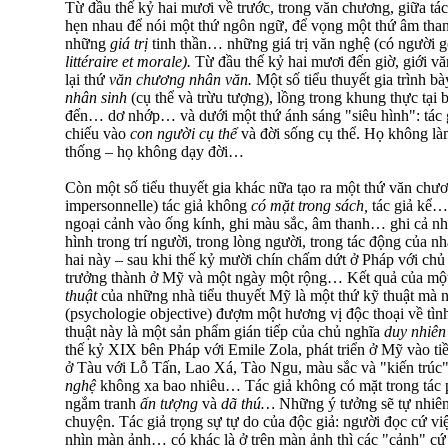
Từ đầu thế kỷ hai mươi về trước, trong văn chương, giữa tác
hẹn nhau để nói một thứ ngôn ngữ, để vọng một thứ âm thanh
những
giá trị
tinh thần… những giá trị văn nghệ (có người g
littéraire et morale).
Từ đầu thế kỷ hai mươi đến giờ, giới v
lại thứ
văn chương nhân văn.
Một số tiểu thuyết gia trình b
nhân sinh
(cụ thể và trừu tượng), lồng trong khung thực tại bi
đến… dơ nhớp… và dưới một thứ ánh sáng "siêu hình": tác g
chiếu vào
con người cụ thể
và đời sống cụ thể. Họ không làm
thống – họ không dạy đời…
Còn một số tiểu thuyết gia khác nữa tạo ra một thứ văn ch
impersonnelle) tác giả không
có mặt trong sách,
tác giả kể
ngoại cảnh vào ống kính, ghi màu sắc, âm thanh… ghi cả nh
hình trong trí người, trong lòng người, trong tác động của n
hai này – sau khi thế kỷ mười chín chấm dứt ở Pháp với ch
trưởng thành ở Mỹ và một ngày một rộng… Kết quả của một 
thuật
của những nhà tiểu thuyết Mỹ là một thứ kỹ thuật mà n
(psychologie objective) đượm một hương vị độc thoại về tìn
thuật này là một sản phẩm gián tiếp của chủ nghĩa
duy nhiê
thế kỷ XIX bên Pháp với Emile Zola, phát triển ở Mỹ vào ti
ở Tàu với Lỗ Tấn, Lao Xá, Tào Ngu, màu sắc và "kiến trú
nghệ
không xa bao nhiêu… Tác giả không có mặt trong tác
ngắm tranh
ấn tượng
và
dã thú…
Những ý tưởng sẽ tự nhiên
chuyện. Tác giả trọng sự tự do của độc giả: người đọc cứ v
nhìn màn ảnh… có khác là ở trên màn ảnh thì các "cảnh" cứ 