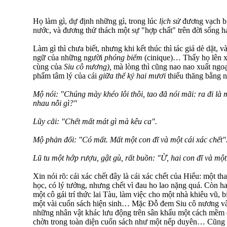
Họ làm gì, dự định những gì, trong lúc
lịch sử
đương vạch bi
nước, và đương thử thách một sự "hợp chất" trên đời sống h
Làm gì thì chưa biết, nhưng khi kết thúc thì tác giả dè dặt,
ngữ của những người
phóng biếm
(cinique)… Thấy họ lên x
cùng của
Siu cô nương),
mà lòng thì cũng nao nao xuất ngoạ
phẩm tâm lý của cái
giữa thế kỷ hai mươi
thiếu thăng bằng
Mộ nói: "Chúng mày khéo lôi thôi, tao đã nói mãi: ra đi là m
nhau nỗi gì?"
Lũy cãi: "Chết mất mát gì mà kêu ca".
Mộ phản đối: "Có mất. Mất một con đĩ và một cái xác chết"
Lũ tu một hớp rượu, gật gù, rất buồn: "Ừ, hai con đĩ và một 
Xin nói rõ: cái xác chết đây là cái xác chết của Hiểu: một tha
học, có lý tưởng, nhưng chết vì đau ho lao nặng quá. Còn ha
một cô gái trí thức lai Tàu, làm việc cho một nhà khiêu vũ, bi
một vài cuốn sách hiện sinh… Mặc Đỗ đem Siu cô nương và
những nhân vật khác lưu động trên sân khấu một cách mềm 
chờn trong toàn diện cuốn sách như một nếp duyên… Cũng