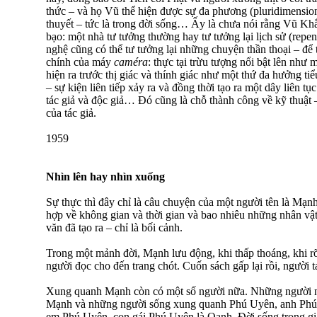
thức – và họ Vũ thể hiện được sự đa phương (pluridimensionn
thuyết – tức là trong đời sống… Ấy là chưa nói rằng Vũ Kh
bạo: một nhà tư tưởng thường hay tư tưởng lại lịch sử (repens
nghệ cũng có thể tư tưởng lại những chuyện thần thoại – để
chính của máy
caméra
: thực tại trừu tượng nổi bật lên như 
hiện ra trước thị giác và thính giác như một thứ đa hưởng t
– sự kiện liên tiếp xảy ra và đồng thời tạo ra một dây liên tụ
tác giả và độc giả… Đó cũng là chỗ thành công về kỹ thuật
của tác giả.
1959
Nhìn lên hay nhìn xuống
Sự thực thì đây chỉ là câu chuyện của một người tên là Mạ
hợp về không gian và thời gian và bao nhiêu những nhân vật 
văn đã tạo ra – chỉ là bối cảnh.
Trong một mảnh đời, Mạnh lưu động, khi thấp thoáng, khi r
người đọc cho đến trang chót. Cuốn sách gấp lại rồi, người t
Xung quanh Mạnh còn có một số người nữa. Những người nổi
Mạnh và những người sống xung quanh Phú Uyên, anh Phú
em Phú Uyên, con gái Phú Uyên là Oanh. Đời sống trong gi