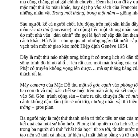
mà cũng chẳng phải gái chính chuyên. Đem hai con đĩ ấy qua
mặc một thứ áo màu khác, hay đặt họ vào sách của Francois S
những nhân vật
Trong một tháng, trong một năm –
giống nh
Sáu người, kể cả người chết, lưu động trên một sân khấu đ
màu sắc
dã thú
(fauvisme) lưu động trên một khung nhân s
do một nhà văn "dàn cảnh" tên gọi là
lịch sử
sắp đặt âm than
cách khác: Hà Nội – chung quanh những ngày đất nước sắp c
vạch trên một tờ giao kèo mới: Hiệp định Genève 1954.
Đây là một thứ náo nhiệt tưng bừng ít có trong lịch sử dân
sống trình độ hỉ nộ ái ố… lên rất cao, một mảnh sống của cả
Phật cổ truyền không vọng lên được… mà sự thăng bằng củ
thách rất lạ.
Máy
camera
của Mặc Đỗ thu một số
góc cạnh
vào
phòng tố
hai con đĩ và một xác chết sẽ hiện trên màn ảnh, và kết cuộc
vào Sài Gòn, tránh cộng sản – thực ra câu chuyện
Siu cô n
cảnh không đậm lắm (tôi sẽ nói tới), nhưng nhân vật thì hiện
trắng –
gros plan.
Ba người này là một thứ thanh niên trí thức tiểu tư sản của m
kết quả của một sự hỗn hợp. Phòng thí nghiệm của lịch sử, 
trong ba người đủ thứ "chất hóa học" từ xa tới, từ đất nước 
tạo nên sử tính cá nhân, từ hiện tại mất thăng bằng và từ 