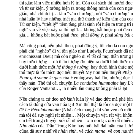
thị giác làm việc nhiều hơn lý trí. Còn coi sách thì người đọc
và từ sự kiện, ý tưởng hiện ra trong thông minh của con ngư
giáo, nhà chính trị… làm "văn chương", nói "văn chương"
nhà luân lý hay những triết gia thử thách sự kiên tâm của c
Từ sự kiện, "triết lý" tiềm tàng phát sinh rồi hiện ra trong t
nghĩ sao về việc xảy ra thì nghĩ… không bắt buộc phải đeo c
giả… không bắt buộc phải
theo,
phải
đồng ý,
phải
sùng bái
Mà cũng phải, nếu phải theo, phải đồng ý, tôi cho là con n
phải chỉ "nghèo" đi vì tôn giáo như Ludwig Feuerbach đã n
enrichissant Dieu) mà còn nghèo đi vì tất cả mọi thần tượng 
hay trừu tượng… dù thần tượng đó hiện ra dưới hình thức m
dưới hình thức một
hệ thống ý tưởng,
hay dưới hình thức m
thú thực là tôi thích đọc tiểu thuyết Mỹ hơn tiểu thuyết Pháp
Pour qui sonne le glas
của Hemingway hai lần, nhưng đọc J
thấy nản. Thế thì cái chuyện
La condition hummaine
hay
L’
của Roger Vailland…, in nhiều lần cũng không phải là lạ!
Nếu chúng ta cứ đeo mớ
kính
luân lý và đạo đức mà phê bình
cách là đóng cửa văn hóa lại! Xin thú thật là tôi đã đọc m
đề
Le Révolutionnaire
(Nhà cách mạng) dài vỏn vẹn có một
mà tôi đã suy nghĩ rất nhiều… Một chuyện vặt, rất vặt, kh
chi tiết trong chuyện
nói
rất nhiều – xin nói lại:
nói
rất nhiề
Nho giáo
của Trần Trọng Kim hay một bài đại luận của Lươn
cũng đã suy nghĩ về
nhân sinh,
về
cách mạng,
về
con ngư