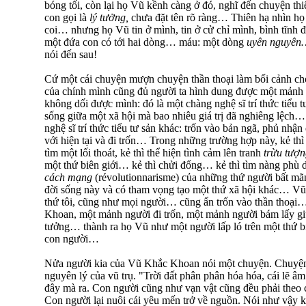
bóng tối, còn lại họ Vũ kềnh càng ở đó, nghĩ đến chuyện th
con gọi là
lý tưởng,
chưa đặt tên rõ ràng… Thiên hạ nhìn h
coi… nhưng họ Vũ tin ở mình, tin ở cử chỉ mình, bình tĩnh đ
một đứa con có tới hai dòng… máu: một dòng
uyên nguyên
nói đến sau!
Cứ một cái chuyện mượn chuyện thần thoại làm bối cảnh ch
của chính mình cũng đủ người ta hình dung được một mảnh 
không dối được mình: đó là một chàng nghệ sĩ trí thức tiểu 
sống giữa một xã hội mà bao nhiêu giá trị đã nghiêng lệch
nghệ sĩ trí thức tiểu tư sản khác: trốn vào bản ngã, phủ nhận 
với hiện tại và đi trốn… Trong những trường hợp này, kẻ thì
tìm một lối thoát, kẻ thì thể hiện tình cảm lên tranh
trừu tượ
một thứ biên giới… kẻ thì chửi đổng… kẻ thì tìm nàng phù
cách mạng
(révolutionnarisme) của những thứ người bất mã
đời sống này và có tham vọng tạo một thứ xã hội khác… V
thứ tôi, cũng như mọi người… cũng ẩn trốn vào thần thoại
Khoan, một mảnh người đi trốn, một mảnh người bám lấy gi
tưởng… thành ra họ Vũ như một người lấp ló trên một thứ biê
con người…
Nửa người kia của Vũ Khắc Khoan nói một chuyện. Chuyện
nguyên lý của vũ trụ. "Trời đất phân phân hóa hóa, cái lẽ 
đây mà ra. Con người cũng như vạn vật cũng đều phải theo 
Con người lại nuôi cái yêu mến trở về nguồn. Nói như vậy 