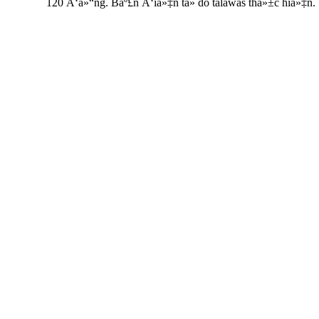
120 Ä‘á»“ng. Báº£n Ä‘iá»‡n tá»­ do talawas thá»±c hiá»‡n.