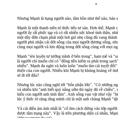
*
Nhưng Mạnh là hạng người nào, tâm hồn như thế nào, bản s
Mạnh là một thanh niên trí thức tiểu tư sản. Hơn thế, Mạnh 
người ấy rất phức tạp và có rất nhiều sức khoẻ tinh thần, nh
một dây đờn chạm phải một hơi gió nhẹ cũng đủ vang thành
người phủ nhận cái đời sống của mọi người đương sống, như
cùng mọi người và lưu động trong đời sống cùng với mọi 
Mạnh "rèn luyện tư tưởng mình ở bên trong", ham mê và "s
là người chỉ muốn chỉ có "đồng tiền kiếm ra phải trong sạch"
nhiều". Mạnh đa nghi và luôn luôn "muốn tìm cái tuyệt đối"
thiện
của con người. Nhiều khi Mạnh bị khủng hoảng về tinh
sẽ đi tới đâu?
Nhưng lúc nào cũng nghĩ tới "bổn phận lớn". "Có những ng
và nhiều khi "anh biết quý nắng sớm thì ngày đã về chiều", v
hiểu con người anh tinh lắm". Anh sống vụn vặt như vậy "h
lúc ý thức rõ ràng rằng mình chỉ là một anh chàng Mạnh "tật
Và cái điều ám ảnh nhất là "cố tìm cách đứng vào lớp người
được tâm trạng này". Vậy là trên phương diện cá nhân, Mạ
(dépassement de soi).