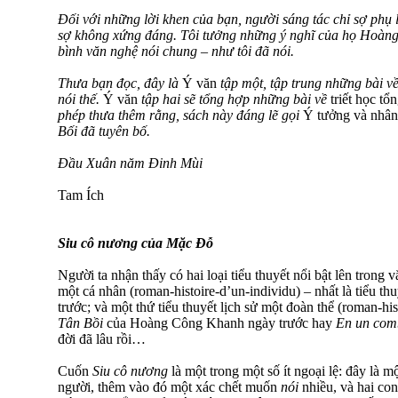
Đối với những lời khen của bạn, người sáng tác chỉ sợ phụ 
sợ không xứng đáng. Tôi tưởng những ý nghĩ của họ Hoàng
bình văn nghệ nói chung – như tôi đã nói.
Thưa bạn đọc, đây là
Ý văn
tập một, tập trung những bài v
nói thế.
Ý văn
tập hai sẽ tổng hợp những bài về
triết học tổ
phép thưa thêm rằng, sách này đáng lẽ gọi
Ý tưởng và nhân
Bối đã tuyên bố.
Đầu Xuân năm Đinh Mùi
Tam Ích
Siu cô nương của Mặc Đỗ
Người ta nhận thấy có hai loại tiểu thuyết nổi bật lên trong v
một cá nhân (roman-histoire-d’un-individu) – nhất là tiểu thu
trước; và một thứ tiểu thuyết lịch sử một đoàn thể (roman-his
Tân Bồi
của Hoàng Công Khanh ngày trước hay
En un com
đời đã lâu rồi…
Cuốn
Siu cô nương
là một trong một số ít ngoại lệ: đây là 
người, thêm vào đó một xác chết muốn
nói
nhiều, và hai co