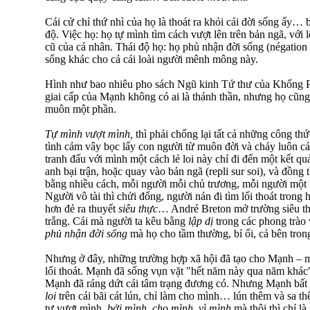
Cái cử chỉ thứ nhì của họ là thoát ra khỏi cái đời sống ấy… 
độ. Việc họ: họ tự mình tìm cách vượt lên trên bản ngã, với 
cũ của cá nhân. Thái độ họ: họ phủ nhận đời sống (négation 
sống khác cho cả cái loài người mênh mông này.
Hình như bao nhiêu pho sách Ngũ kinh Tứ thư của Khổng Ph
giai cấp của Mạnh không có ai là thánh thần, nhưng họ cũng
muôn một phần.
Tự mình vượt mình,
thì phải chống lại tất cả những công thức
tình cảm vây bọc lấy con người từ muôn đời và chảy luôn 
tranh đấu với mình một cách lẻ loi này chỉ đi đến một kết quả
anh bại trận, hoặc quay vào bản ngã (repli sur soi), và đồng t
bằng nhiều cách, mỗi người mỗi chủ trương, mỗi người một l
Người vô tài thì chửi đổng, người nản đi tìm lối thoát trong 
hơn đẻ ra thuyết
siêu thực
… André Breton mở trường siêu t
trắng. Cái mà người ta kêu bằng
lập dị
trong các phong trào
phủ nhận đời sống
mà họ cho tầm thường, bỉ ổi, cả bên tron
Nhưng ở đây, những trường hợp xã hội đã tạo cho Mạnh – m
lối thoát. Mạnh đã sống vụn vặt "hết năm này qua năm khác"
Mạnh đã ráng dứt cái tâm trạng đương có. Nhưng Mạnh bất 
loi
trên cái bãi cát lún, chỉ làm cho mình… lún thêm và sa t
tự vượt mình,
bởi mình, cho mình, vì mình
mà thôi thì chỉ là