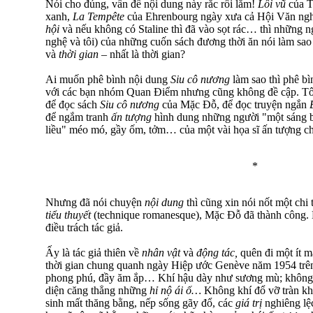
Nói cho đúng, vấn đề nội dung này rắc rối lắm!
Lôi vũ
của 
xanh,
La Tempête
của Ehrenbourg ngày xưa cả Hội Văn ng
hội
và nếu không có Staline thì đã vào sọt rác… thì những 
nghệ và tôi) của những cuốn sách đương thời ăn nói làm sao
và
thời gian
– nhất là thời gian?
Ai muốn phê bình nội dung
Siu cô nương
làm sao thì phê b
với các bạn nhóm Quan Điểm nhưng cũng không đề cập. Tô
để đọc sách
Siu cô nương
của Mặc Đỗ, để đọc truyện ngắn
để ngắm tranh
ấn tượng
hình dung những người "một sáng b
liều" méo mó, gầy ốm, tởm… của một vài họa sĩ ấn tượng 
*
Nhưng đã nói chuyện
nội dung
thì cũng xin nói nốt một chi
tiểu thuyết
(technique romanesque), Mặc Đỗ đã thành công. 
điều trách tác giả.
Ấy là tác giả thiên về
nhân vật
và
động tác,
quên đi một ít 
thời gian chung quanh ngày Hiệp ước Genève năm 1954 trên
phong phú, đầy ăm ắp… Khí hậu dày như sương mù; không k
diện căng thẳng những
hỉ nộ ái ố…
Không khí đổ vỡ tràn kh
sinh mất thăng bằng, nếp sống gãy đổ, các
giá trị
nghiêng l