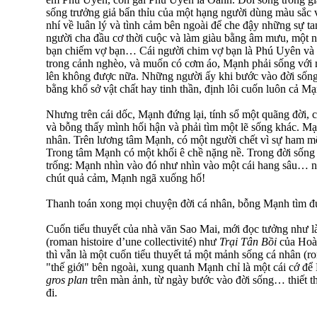
sống trưởng giả bẩn thỉu của một hạng người dùng màu sắc 
nhí về luân lý và tình cảm bên ngoài để che đậy những sự ta
người cha đầu cơ thời cuộc và làm giàu bằng âm mưu, một n
bạn chiếm vợ bạn… Cái người chim vợ bạn là Phú Uyên và
trong cảnh nghèo, và muốn có cơm áo, Mạnh phải sống với 
lên không được nữa. Những người ấy khi bước vào đời sống, 
bằng khổ sở vật chất hay tinh thần, định lôi cuốn luôn cả Mạ
Nhưng trên cái dốc, Mạnh đứng lại, tính sổ một quãng đời
và bỗng thấy mình hối hận và phải tìm một lẽ sống khác. M
nhân. Trên lương tâm Mạnh, có một người chết vì sự ham 
Trong tâm Mạnh có một khối ê chề nặng nề. Trong đời sống
trống: Mạnh nhìn vào đó như nhìn vào một cái hang sâu… n
chút quả cảm, Mạnh ngã xuống hố!
Thanh toán xong mọi chuyện đời cá nhân, bỗng Mạnh tìm đư
Cuốn tiểu thuyết của nhà văn Sao Mai, mới đọc tưởng như là
(roman histoire d’une collectivité) như
Trại Tân Bồi
của Hoà
thì vẫn là một cuốn tiểu thuyết tả một mảnh sống cá nhân (ro
"thế giới" bên ngoài, xung quanh Mạnh chỉ là một cái cớ để
gros plan
trên màn ảnh, từ ngày bước vào đời sống… thiết 
đi.