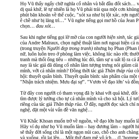
Họ Vũ thấy ngấy chữ nghĩa cổ nhân và bắt đầu đốt sách… và
dị quá khứ, lẽ tự nhiên là họ Vũ phải trải qua một cơn khủn
phút băn khoăn về thế cuộc, "xót xa như bị lột xác, rợn ng
ê chề như bị lăng trì…" Vũ nghe tiếng gọi mơ hồ của Jean P
chọn…
đau xót…
Sau khi nghe tiếng gọi lờ mờ của con người
hiện sinh,
tác gi
của Andre Malraux, chọn nghệ thuật làm nơi ngoại hiện cá n
(trong truyện
Người đẹp trong tranh)
nhưng họ Phan (Phan Đ
nữ, luôn luôn treo ở phòng làm việc, không lúc nào rời; thườ
tranh mà thổi ống tiêu – những lúc đó, tâm sự u uất lộ ra c
nay là tác giả đã dùng cổ nhân làm tượng trưng nói giùm cái 
mình, với cá nhân mình? Đồng thời tác giả
Thần tháp rùa
cò
hội: thuyết quân bình. Thuyết quân bình: sản phẩm của một s
"Nhận trách nhiệm. Mưu đại sự". "Vươn về đạo lớn’ và đồng
Từ đây con người có tham vọng đã ly khai với quá khứ, đốt
tìm được lý tưởng cho tự cá nhân mình và cho xã hội. Lý t
riêng của tác giả
Thần tháp rùa
. Ở đây, người đọc sách chỉ 
nghệ, đặt một vài vấn đề văn nghệ…
Vũ Khắc Khoan muốn trở về nguồn, về đạo lớn hay muốn là
Hãy ví dụ như họ Vũ muốn làm – hay đương làm – người hiệ
sẽ thấy đời sống chỉ là một ngọn núi cao, chỗ cho anh chàn
và xuống, rồi lại lên… Một thứ đam mê vô ích… (L’homme es