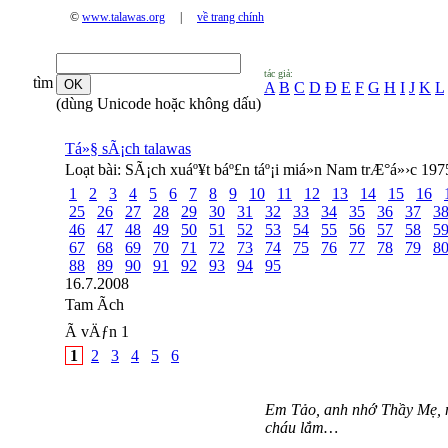
©
www.talawas.org
|
về trang chính
tác giả:
tìm
A
B
C
D
Đ
E
F
G
H
I
J
K
L
(dùng Unicode hoặc không dấu)
Tá»§ sÃ¡ch talawas
Loạt bài:
SÃ¡ch xuáº¥t báº£n táº¡i miá»n Nam trÆ°á»›c 197
1
2
3
4
5
6
7
8
9
10
11
12
13
14
15
16
25
26
27
28
29
30
31
32
33
34
35
36
37
3
46
47
48
49
50
51
52
53
54
55
56
57
58
5
67
68
69
70
71
72
73
74
75
76
77
78
79
8
88
89
90
91
92
93
94
95
16.7.2008
Tam Ãch
Ã vÄƒn 1
1
2
3
4
5
6
Em Tảo, anh nhớ Thầy Mẹ, n
cháu lắm…