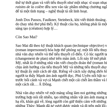
thứ tự thời gian và viết tiểu thuyết như một nhạc sĩ soạn n
raisins de la colère
đều xen vào tác phẩm những chương ngắ
để tả một tình trạng – nghệ thuật tả rất linh hoạt.
Jonh Dos Passos, Faulkner, Steinbeck, khi viết thỉnh thoảng
do (hay nhà thơ phá thể). Kỹ thuật của họ, không phải là mộ
sáng tạo (création) hợp lý…
Còn Sao Mai?
Sao Mai đã theo kỹ thuật khách quan (technique objective) và
(roman impersonnel) hóa hợp thể phóng sự, một lối tiểu thuy
nhà văn
duy nhiên
và thể tiểu thuyết cổ điển. Có lúc người t
(changement de plan) như trên màn ảnh. Lối này lờ mờ phát 
Mỹ, nhất là ở những nhà văn viết chuyện đoàn thể (roman his
chịu ảnh hưởng của tiểu thuyết Mỹ và những tiểu thuyết
duy
kỹ thuật ấy một cách dè dặt. Riêng về cách xây dựng
điển h
người ta thấy Mạnh ám ảnh người đọc, Phú Uyên nổi bật ra 
trước bối cảnh và vợ cả Mạnh chết một cái chết âm thầm và 
một cách rất… Á Đông.
Nhà văn
duy nhiên
vẽ một mảng sống làm noi gương những 
trường hợp nói rất nhiều, tạo những nhân vật ám ảnh mang
hạ rồi, khán giả về, lòng người còn giữ thiện cảm với nhữ
những Thùy: Mạnh đã
tự vượt được
mình và đi trên một lố