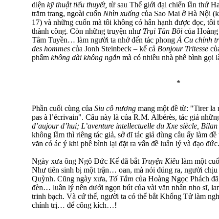
diện
kỹ thuật tiểu thuyết,
từ sau Thế giới đại chiến lần thứ H
trăm trang, ngoài cuốn
Nhìn xuống
của Sao Mai ở Hà Nội (kh
17) và những cuốn mà tôi không có hân hạnh được đọc, tôi
thành công. Còn những truyện như
Trại Tân Bồi
của Hoàng
Tâm Tuyền… làm người ta nhớ đến tác phong
Ả Cu chính t
des hommes
của Jonh Steinbeck – kể cả
Bonjour Tritesse
củ
phẩm
không dài không ngắn
mà có nhiều nhà phê bình gọi l
*
Phần cuối cùng của
Siu cô nương
mang một đề từ: "Tirer la 
pas à l’écrivain". Câu này là của R.M. Albérès, tác giả nhữ
d’aujour d’hui; L’aventure intellectuelle du Xxe siècle, Bilan
không lầm thì riêng tác giả, sở dĩ tác giả dùng câu ấy làm đ
văn có ác ý khi phê bình lại đặt ra vấn đề luân lý và đạo đức
Ngày xưa ông Ngô Đức Kế đã bắt
Truyện Kiều
làm một cuố
Như tiên sinh bị một trận… oan, mà nói đúng ra, người chịu
Quỳnh. Cũng ngày xưa,
Tố Tâm
của Hoàng Ngọc Phách đã m
đèn… luân lý nên dưới ngọn bút của vài văn nhân nho sĩ, l
trinh bạch. Và cứ thế, người ta có thể bắt Khổng Tử làm n
chính trị… để công kích…!