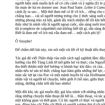
người hiện sinh muốn lịch sử có cứu cánh và ý nghĩa (Et le p
fin mais de lui en donner une. Jean Paul Satre.
Lettre à Cam
cánh ấy ra sao… Một thứ đam mê có lẽ vô ích… riêng cho cái 
chẳng hạn… cái số người tượng trưng cho ý thức sáng suốt c
những phong trào xã hội, gánh lấy trách nhiệm để rồi khi 
thấy như là mình vẫn là người ngoại cuộc, sẵn sàng nuôi 
tội (complexe de culpablité) mà không biết tội gì, sẵn sàn
Biết là đam mê vô ích mà vẫn đam mê… một cách phi lý!
Ô Sisyphe!
Để chấm dứt bài này, xin nói một vài lời về kỹ thuật tiểu th
Tác giả đã viết
Thần tháp rùa
một cách ngộ nghĩnh lắm: đâ
hưởng của Bồ Tùng Linh lờ mờ giữa hư và thực; của Nguyễ
tha thiết đượm một thứ hương vị khinh bạc kín đáo; và của
nhân tiểu tư sản trí thức chẳng hạn hãm giữa những thế lực,
màu sắc lợt lạt của Poe và một mảnh huyền bí của Hoffma
nhân vật và người kể chuyện, biên giới ở chỗ nào, giữa thực
mộng, đường chân trời dài bao nhiêu!
Một đôi khi, tác giả muốn độc giả hòa mình với những nhân 
rằng những chuyện thần thoại đã hết là… thần thoại, và tác 
một không gian và thời gian. Có lúc người có thực và ngườ
nay, đồng bào cõi Tiên cõi Phật và người xương thịt ở cõi trầ