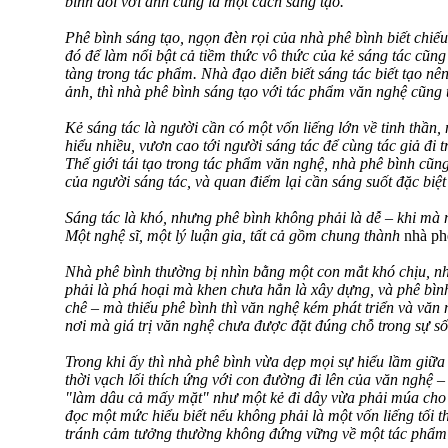
bình đối với anh cũng là một cách sáng tạo.
Phê bình sáng tạo, ngọn đèn rọi của nhà phê bình biết chi
đó để làm nổi bật cả tiềm thức vô thức của kẻ sáng tác cũ
tàng trong tác phẩm. Nhà đạo diễn biết sáng tác biết tạo nê
ảnh, thì nhà phê bình sáng tạo với tác phẩm văn nghệ cũng 
Kẻ sáng tác là người cần có một vốn liếng lớn về tinh thần,
hiểu nhiều, vươn cao tới người sáng tác để cùng tác giả đi
Thế giới tái tạo trong tác phẩm văn nghệ, nhà phê bình cũ
của người sáng tác, và quan điểm lại cần sáng suốt đặc biệt 
Sáng tác là khó, nhưng phê bình không phải là dễ – khi mà 
Một nghệ sĩ, một lý luận gia, tất cả gồm chung thành
nhà ph
Nhà phê bình thường bị nhìn bằng một con mắt khó chịu, n
phải là phá hoại mà khen chưa hẳn là xây dựng, và phê bìn
chê – mà thiếu phê bình thì văn nghệ kém phát triển và văn 
nơi mà giá trị văn nghệ chưa được đặt đúng chỗ trong sự s
Trong khi ấy thì nhà phê bình vừa dẹp mọi sự hiểu lầm giữa
thời vạch lối thích ứng với con đường đi lên của văn nghệ 
"làm dâu cả mấy mặt" như một kẻ đi dây vừa phải múa cho 
đọc một mức hiểu biết nếu không phải là một vốn liếng tối t
tránh cảm tưởng thường không đứng vững về một tác phẩm 