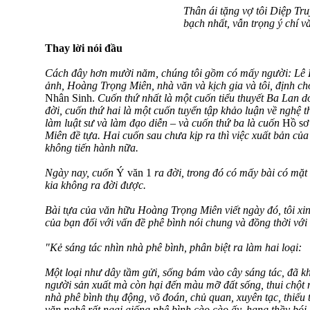
Thân ái tặng vợ tôi Diệp Tr
bạch nhất, vẫn trọng ý chí 
Thay lời nói đầu
Cách đây hơn mười năm, chúng tôi gồm có mấy người: Lê D
ảnh, Hoàng Trọng Miên, nhà văn và kịch gia và tôi, định cho
Nhân Sinh.
Cuốn thứ nhất là một cuốn tiểu thuyết Ba Lan 
đời, cuốn thứ hai là một cuốn tuyển tập khảo luận về nghệ 
làm luật sư và làm đạo diễn – và cuốn thứ ba là cuốn
Hồ sơ
Miên đề tựa. Hai cuốn sau chưa kịp ra thì việc xuất bản củ
không tiến hành nữa.
Ngày nay, cuốn
Ý văn 1
ra đời, trong đó có mấy bài có mặt
kia không ra đời được.
Bài tựa của văn hữu Hoàng Trọng Miên viết ngày đó, tôi xin
của bạn đối với vấn đề phê bình nói chung và đồng thời với
"Kẻ sáng tác nhìn nhà phê bình, phân biệt ra làm hai loại:
Một loại như dây tầm gửi, sống bám vào cây sáng tác, đã k
người sản xuất mà còn hại đến màu mỡ đất sống, thui chột 
nhà phê bình thụ động, võ đoán, chủ quan, xuyên tạc, thiế
văn nghệ rất ngại giống phê bình cào cào ấy, hạng thầy bói