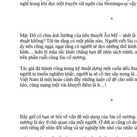
nghĩ trong khi đọc một
truyện rất ngắn
của Hemingway vậ
*
Mặc Đỗ có chịu ảnh hưởng của tiểu thuyết Âu Mỹ – nhất là
thuật
không? Tôi tin rằng có một phần nào. Người viết
Siu 
ấy nên cũng ngại, ngại rằng có người sẽ đeo những thứ kính
kính… luân lý màu sắc khác chẳng hạn để nhìn sách mình, 
trên phần cuối cùng
Siu cô nương.
Tác giả đã thành công trong kỹ thuật
dựng
một cuốn tiểu th
người ta muốn nghiêm khắc, người ta sẽ cố tìm sâu trong l
Việt Nam là một hoàn cảnh đầy những
luận cứ
để cho mỗi m
hảo, cũng mang một vài khuyết điểm là ít…!
*
Bây giờ có bạn sẽ hỏi về vấn đề
nội dung
của
Siu cô nương
nương
là tùy ở chủ quan của mỗi người. Ở đời ai cũng có đ
sinh
riêng để nhìn đời sống và sự nghiệp lớn nhỏ của nhân s