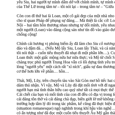
yêu Siu, hai người tự mình dấm dớ với chính mình, tự mình 
của Thế Lữ trong tâm tư – tôi nói lại – trong tâm tư – "Giữ
Còn con đĩ thứ hai là Loan, một cô gái đẹp của một nhà nho 
cho sĩ quan Pháp để phụng sự đảng… Mà thiệt là cắc cớ: Loa
Nội – hai tâm hồn thương nhau nhưng tự dối mình, yêu nhau
một người (Loan) vào đảng cộng sản như tín đồ vào giáo đư
chống cộng!
Chính cái hương vị phóng biếm ấy đã làm cho
Siu cô nương
đáo và đậm đà… (Nếu Mộ lấy Siu, Loan lấy Thái, và cả năm
tôi nói thật – cuốn tiểu thuyết đã nhạt đi một phần lớn…). C
Loan thức một giấc mộng nửa hư nửa thực; và Mộ từ chối Si
chàng trọc phú người Trung Hoa vẫn có lối dựng tình yêu t
lòng "người yêu" một cách rất "xì ních", giấu sự đau thương
cơ thể hơn lớn về phần… hồn…
Thái, Mộ, Lũy, trên chuyến tàu vào Sài Gòn mơ hồ tiếc hai 
dám thú nhận. Vì vậy, Mộ và Lũy đã đặt mối
tình
với đĩ nga
người bạn mà tình thân hữu cao quý như tất cả mọi thực thể c
Cái chết của bạn và mối tình của con đĩ đều có địa vị trong 
cái đáng tôn thờ và cái đáng chà đạp, biên giới lờ mờ không
trường hợp tâm lý đó trong tác phẩm, kể cũng đã thực hiện
(situation romanesque) ngộ nghĩnh trong khí hậu văn ngh
có ấn tượng như đã đọc một cuốn tiểu thuyết Âu Mỹ gần th