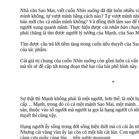
Nhà văn Sao Mai, viết cuốn
Nhìn xuống
đã đặt luôn nhiều v
mình
không, tự vượt mình bằng cách nào? Tự vượt mình như
bản mới cho cá nhân mình không? Và đồng thời làm sao để
người xung quanh mình. Thực hiện được cái
nhân bản chu
phải chăng là tìm được người lý tưởng của Mạnh, của Sao Mai
Tìm được câu trả lời tiềm tàng trong cuốn tiểu thuyết của Sao
của tác phẩm.
Cái giá trị chung của cuốn
Nhìn xuống
còn gồm luôn cả vấn đ
mà tôi sẽ đề cập tới trong đoạn thứ hai của bài phê bình này.
*
Sự thật thì Mạnh không phải là một người, hơn thế, là một h
cấp… Mạnh, trong đó có cả một mảnh Sao Mai, một mảnh… mọ
sản, thuộc vào số người mà người ta gọi là hạng người có
tâ
huyết
thì cũng vậy.
Hạng người ấy sống trong đời sống hiện thời mà có cái ấn t
Nhưng cái vũng vùn ấy lại còn có một bãi cát lún. Con ngư
càng cựa quậy càng lún… trên
sable mouvant.