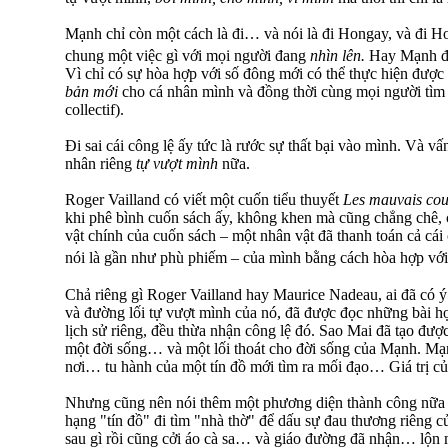
Mạnh chỉ còn một cách là đi… và nói là đi Hongay, và đi H
chung một việc gì với mọi người đang
nhìn lên.
Hay Mạnh đi
Vì chỉ có sự hòa hợp với số đông mới có thể thực hiện được
bản mới
cho cá nhân mình và đồng thời cùng mọi người tì
collectif).
Đi sai cái công lệ ấy tức là rước sự thất bại vào mình. Và v
nhân riêng
tự vượt mình
nữa.
Roger Vailland có viết một cuốn tiểu thuyết
Les mauvais co
khi phê bình cuốn sách ấy, không khen mà cũng chẳng chê
vật chính của cuốn sách – một nhân vật đã thanh toán cả cái
nói là gần như phù phiếm – của mình bằng cách hòa hợp vớ
Chả riêng gì Roger Vailland hay Maurice Nadeau, ai đã có 
và đường lối tự vượt mình của nó, đã được đọc những bài h
lịch sử riêng, đều thừa nhận công lệ đó. Sao Mai đã tạo đượ
một đời sống… và một lối thoát cho đời sống của Mạnh. Mạ
nơi… tu hành của một tín đồ mới tìm ra mối đạo… Giá trị của
Nhưng cũng nên nói thêm một phương diện thành công nữa 
hạng "tín đồ" đi tìm "nhà thờ" để dấu sự đau thương riêng c
sau gì rồi cũng cởi áo cà sa… và giáo đường đã nhận… lộn