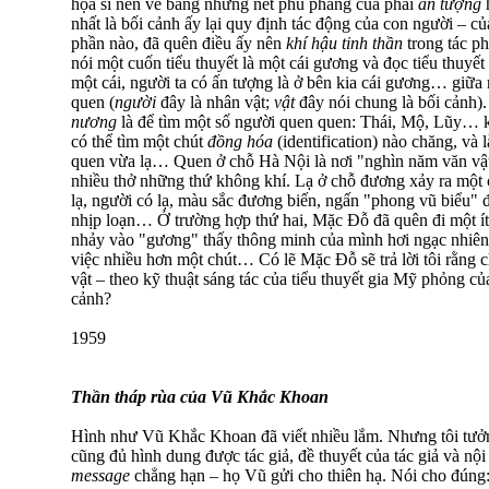
họa sĩ nên vẽ bằng những nét phũ phàng của phái
ấn tượng
nhất là bối cảnh ấy lại quy định tác động của con người 
phần nào, đã quên điều ấy nên
khí hậu tinh thần
trong tác p
nói một cuốn tiểu thuyết là một cái gương và đọc tiểu thuy
một cái, người ta có ấn tượng là ở bên kia cái gương… giữ
quen (
người
đây là nhân vật;
vật
đây nói chung là bối cảnh)
nương
là để tìm một số người quen quen: Thái, Mộ, Lũy… kể
có thể tìm một chút
đồng hóa
(identification) nào chăng, và
quen vừa lạ… Quen ở chỗ Hà Nội là nơi "nghìn năm văn vật 
nhiều thở những thứ không khí. Lạ ở chỗ đương xảy ra một c
lạ, người có lạ, màu sắc đương biến, ngấn "phong vũ biểu"
nhịp loạn… Ở trường hợp thứ hai, Mặc Đỗ đã quên đi một ít 
nhảy vào "gương" thấy thông minh của mình hơi ngạc nhiên
việc nhiều hơn một chút… Có lẽ Mặc Đỗ sẽ trả lời tôi rằng 
vật – theo kỹ thuật sáng tác của tiểu thuyết gia Mỹ phỏng của
cảnh?
1959
Thần tháp rùa của Vũ Khắc Khoan
Hình như Vũ Khắc Khoan đã viết nhiều lắm. Nhưng tôi tưở
cũng đủ hình dung được tác giả, đề thuyết của tác giả và n
message
chẳng hạn – họ Vũ gửi cho thiên hạ. Nói cho đúng: