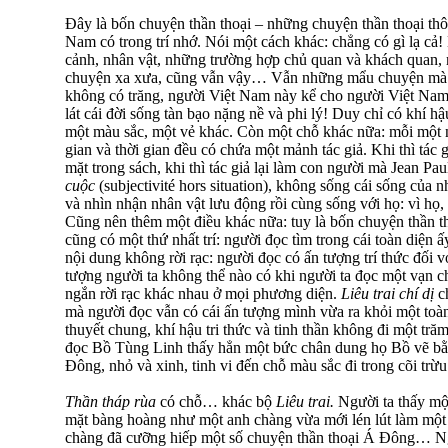
Đây là bốn chuyện thần thoại – những chuyện thần thoại th
Nam có trong trí nhớ. Nói một cách khác: chẳng có gì lạ cả! 
cảnh, nhân vật, những trường hợp chủ quan và khách quan
chuyện xa xưa, cũng vẫn vậy… Vẫn những mẩu chuyện mà 
không có trăng, người Việt Nam này kể cho người Việt Nam 
lát cái đời sống tàn bạo nặng nề và phi lý! Duy chỉ có khí hậ
một màu sắc, một vẻ khác. Còn một chỗ khác nữa: mỗi một 
gian và thời gian đều có chứa một mảnh tác giả. Khi thì tác g
mặt trong sách, khi thì tác giả lại làm con người mà Jean Pau
cuộc
(subjectivité hors situation), không sống cái sống của 
và nhìn nhận nhân vật lưu động rồi cùng sống với họ: vì họ,
Cũng nên thêm một điều khác nữa: tuy là bốn chuyện thần t
cũng có một thứ nhất trí: người đọc tìm trong cái toàn diện 
nội dung không rời rạc: người đọc có ấn tượng trí thức đối v
tượng người ta không thể nào có khi người ta đọc một vạn c
ngắn rời rạc khác nhau ở mọi phương diện.
Liêu trai chí dị
ch
mà người đọc vẫn có cái ấn tượng mình vừa ra khỏi một toàn d
thuyết chung, khí hậu tri thức và tinh thần không đi một tr
đọc Bồ Tùng Linh thấy hẳn một bức chân dung họ Bồ vẽ b
Đông, nhỏ và xinh, tinh vi đến chỗ màu sắc đi trong cõi tr
Thần tháp rùa
có chỗ… khác bộ
Liêu trai.
Người ta thấy mộ
mặt bàng hoàng như một anh chàng vừa mới lén lút làm một 
chàng đã cưỡng hiếp một số chuyện thần thoại Á Đông… Ngư