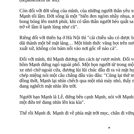
Còn đối với đời sống của mình, của những người thân yêu
Mạnh tối lắm. Đời sống là một "biển đen ngòm nhầy nhụa, 
bong bóng lên mươi phút, khi có tấm thân người héo quắt s
trở về lầm lì lạnh lùng như cũ".
Riêng đối với thiên hạ ở Hà Nội thì "cái chiều sâu có được ba
dãi thành một bề mặt láng… Một hình thức văng bọt trên nư
xuất xứ, không còn bám nổi vào nơi gốc rễ nào cả".
Đối với mình, thì Mạnh đương tìm cách
tự vượt mình
. Đối v
hôm Mạnh đứng ngó ngoài phố. Một bọn người từ trong một 
xe nhỏ chờ ngoài cửa, đương lùi lũi chúc đầu đi ra và mặt 
chép miệng nói một câu chẳng đâu vào đâu: "Cũng lại thứ m
đồng thời, Mạnh lại nhìn chếch qua một nhà máy nhỏ, thấy
đang nghếch mặt nhìn lên trời.
Người bạn Mạnh là Lễ, đứng bên cạnh Mạnh, nói với Mạnh:
một đứa trẻ đang nhìn lên kia kìa".
Thế rồi Mạnh đi. Mạnh đi về phía mặt trời mọc, chân đi vữn
*