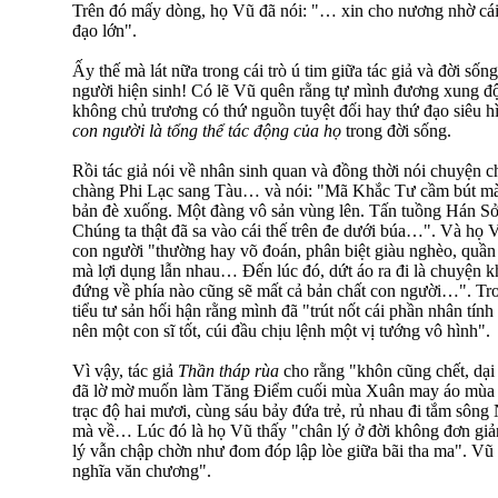
Trên đó mấy dòng, họ Vũ đã nói: "… xin cho nương nhờ cái 
đạo lớn".
Ấy thế mà lát nữa trong cái trò ú tim giữa tác giả và đời sống
người hiện sinh! Có lẽ Vũ quên rằng tự mình đương xung độ
không chủ trương có thứ nguồn tuyệt đối hay thứ đạo siêu h
con người là tổng thể tác động của họ
trong đời sống.
Rồi tác giả nói về nhân sinh quan và đồng thời nói chuyện
chàng Phi Lạc sang Tàu… và nói: "Mã Khắc Tư cầm bút mà 
bản đè xuống. Một đàng vô sản vùng lên. Tấn tuồng Hán Sở 
Chúng ta thật đã sa vào cái thế trên đe dưới búa…". Và họ V
con người "thường hay võ đoán, phân biệt giàu nghèo, quần
mà lợi dụng lẫn nhau… Đến lúc đó, dứt áo ra đi là chuyện kh
đứng về phía nào cũng sẽ mất cả bản chất con người…". Tron
tiểu tư sản hối hận rằng mình đã "trút nốt cái phần nhân tín
nên một con sĩ tốt, cúi đầu chịu lệnh một vị tướng vô hình".
Vì vậy, tác giả
Thần tháp rùa
cho rằng "khôn cũng chết, dại
đã lờ mờ muốn làm Tăng Điểm cuối mùa Xuân may áo mùa X
trạc độ hai mươi, cùng sáu bảy đứa trẻ, rủ nhau đi tắm sông
mà về… Lúc đó là họ Vũ thấy "chân lý ở đời không đơn gi
lý vẫn chập chờn như đom đóp lập lòe giữa bãi tha ma". Vũ
nghĩa văn chương".