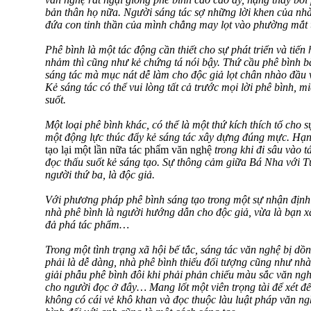
bản thân họ nữa. Người sáng tác sợ những lời khen của nhà 
đứa con tinh thần của mình chẳng may lọt vào phường mắt 
Phê bình là một tác động cần thiết cho sự phát triển và tiế
nhảm thì cũng như kẻ chứng tá nói bậy. Thứ cầu phê bình b
sáng tác mà mục nát dễ làm cho độc giả lọt chân nhào đầu
Kẻ sáng tác có thể vui lòng tất cả trước mọi lời phê bình, m
suốt.
Một loại phê bình khác, có thể là một thứ kích thích tố cho 
một động lực thúc đẩy kẻ sáng tác xây dựng đúng mực. Hạn
tạo lại một lần nữa tác phẩm văn nghệ
trong khi đi sâu vào 
đọc thấu suốt kẻ sáng tạo. Sự thông cảm giữa Bá Nha với T
người thứ ba, là độc giả.
Với phương pháp phê bình sáng tạo trong một sự nhận định 
nhà phê bình là người hướng dẫn cho độc giả, vừa là bạn x
đả phá tác phẩm…
Trong một tình trạng xã hội bế tắc, sáng tác văn nghệ bị dồ
phải là dễ dàng, nhà phê bình thiếu đối tượng cũng như nhà
giải phẫu phê bình đôi khi phải phản chiếu màu sắc văn ngh
cho người đọc ở đây… Mang lốt một viên trọng tài để xét đ
không có cái vẻ khô khan và đọc thuộc làu luật pháp văn ngh