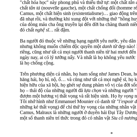
"chất hóa học" này phong phú và thiếu thứ tự: một chất
tân 
chất
tân tả
(nouvelle gauche), một chất chống đối (homme rév
Camus, một chất hiện sinh (existentialisme)… giao động trê
đã nhạt rồi, và thường khi xung đột với những thứ "hồng h
của dòng máu cha ông truyền lại đến đời ba chàng thanh niê
đó chất
nghệ sĩ…
rất đậm.
Ba người đó thuộc về những hạng người yêu nước, yêu dân
nhưng không muốn chiếm độc quyền một
danh từ
đẹp nào!
riêng, cũng như tất cả mọi người thanh niên từ hai mươi đế
ngày nay, ai có lý tưởng nấy. Và nhất là họ không yêu nướ
là họ chống cộng.
Trên phương diện cá nhân, họ ham sống như James Dean, h
hăng hái, họ hỉ, nộ, ố… và cũng như tất cả mọi nghệ sĩ, họ
hiện hữu của xã hội, họ ghét sự dung phàm vô vị của đời sốn
họ – thái độ của những người đã
lựa chọn
và những người "c
đượm một hương vị thất vọng và rất hiện sinh. Họ
hy vọng
Tôi nhớ hình như Emmanuel Mounier có danh từ
"l’espoir 
những kẻ thất vọng) để chỉ thứ hy vọng của những nhân vật 
Camus, Malraux là những người ở duyên hải Đại Tây Dươ
một số thanh niên trí thức trong đó có nhân vật
Siu cô nương
*