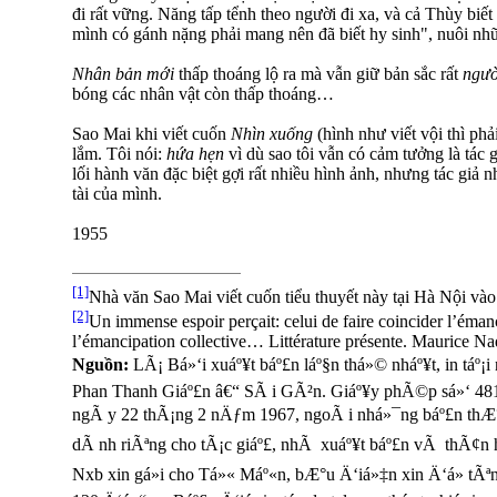
đi rất vững. Năng tấp tểnh theo người đi xa, và cả Thùy biế
mình có gánh nặng phải mang nên đã biết hy sinh", nuôi n
Nhân bản mới
thấp thoáng lộ ra mà vẫn giữ bản sắc rất
ngư
bóng các nhân vật còn thấp thoáng…
Sao Mai khi viết cuốn
Nhìn xuống
(hình như viết vội thì ph
lắm. Tôi nói:
hứa hẹn
vì dù sao tôi vẫn có cảm tưởng là tác 
lối hành văn đặc biệt gợi rất nhiều hình ảnh, nhưng tác giả 
tài của mình.
1955
[1]
Nhà văn Sao Mai viết cuốn tiểu thuyết này tại Hà Nội và
[2]
Un immense espoir perçait: celui de faire coincider l’éman
l’émancipation collective… Littérature présente. Maurice Na
Nguồn:
LÃ¡ Bá»‘i xuáº¥t báº£n láº§n thá»© nháº¥t, in táº
Phan Thanh Giáº£n â€“ SÃ i GÃ²n. Giáº¥y phÃ©p sá»‘
ngÃ y 22 thÃ¡ng 2 nÄƒm 1967, ngoÃ i nhá»¯ng báº£n thÆ°
dÃ nh riÃªng cho tÃ¡c giáº£, nhÃ xuáº¥t báº£n vÃ thÃ¢n há
Nxb xin gá»­i cho Tá»« Máº«n, bÆ°u Ä‘iá»‡n xin Ä‘á» tÃ