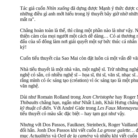
Tác giả cuốn
Nhìn xuống
đã dựng được Mạnh ý thức được cá
những điều gì anh mới hiểu trong lý thuyết bây giờ nhờ nh
mắt ra".
Chẳng hoàn toàn là thế, thì cũng một phần nào là như vậy. 
thiện cảm của mọi người một cách dễ dàng… Có ai thương nổ
đấu của số đông làm nơi giải quyết một sự bức thúc cá nhân
kỷ!
Cuốn tiểu thuyết của Sao Mai còn đặt luôn cả một vấn đề v
Nhà tiểu thuyết là một nhà văn, một nghệ sĩ. Trừ những ngh
nghệ có sẵn, có nhiều nghệ sĩ – họa sĩ, thi sĩ, văn sĩ, nhạc s
rằng mình có óc sáng tạo (création) vì óc sáng tạo là một 
văn nghệ.
Dài như Romain Rolland trong
Jean Christophe
hay Roger 
Thibaults
chẳng hạn, ngắn như Nhất Linh, Khái Hưng chẳng
kỹ thuật cổ điển.
Với André Gide trong
Les Faux Monnayeu
tiểu thuyết có màu sắc đặc biệt – hay tạm gọi như vậy.
Nhưng với Dos Passos, Faulkner, Steinbeck, Roger Vailland
đổi hẳn. Jonh Dos Passos khi viết cuốn
La grosse galette…
đ
mục
Actualitéss
và
Oeil de la caméra
và nhiều khi viết cuố