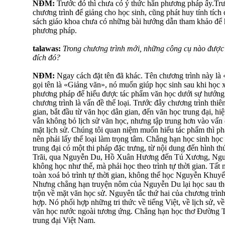
NĐM:
Trước đó thì chưa có ý thức hẳn phương pháp ấy.Trư
chương trình để giảng cho học sinh, cũng phát huy tính tích
sách giáo khoa chưa có những bài hướng dẫn tham khảo để
phương pháp.
talawas:
Trong chương trình mới, những công cụ nào được
đích đó?
NĐM:
Ngay cách đặt tên đã khác. Tên chương trình này là
gọi tên là «Giảng văn», nó muốn giúp học sinh sau khi học 
phương pháp để hiểu được tác phẩm văn học dưới sự hướng 
chương trình là vấn đề thể loại. Trước đây chương trình thiên
gian, bắt đầu từ văn học dân gian, đến văn học trung đại, hi
vẫn không bỏ lịch sử văn học, nhưng tập trung hơn vào vấn đề
mặt lịch sử. Chúng tôi quan niệm muốn hiểu tác phẩm thì phả
nên phải lấy thể loại làm trọng tâm. Chẳng hạn học sinh học m
trung đại có một thi pháp đặc trưng, từ nội dung đến hình t
Trãi, qua Nguyễn Du, Hồ Xuân Hương đến Tú Xương, Nguy
không học như thế, mà phải học theo trình tự thời gian. Tất
toàn xoá bỏ trình tự thời gian, không thể học Nguyễn Khuy
Nhưng chẳng hạn truyện nôm của Nguyễn Du lại học sau th
trộn về mặt văn học sử. Nguyên tắc thứ hai của chương trình
hợp. Nó phối hợp những tri thức về tiếng Việt, về lịch sử, về
văn học nước ngoài tương ứng. Chẳng hạn học thơ Đường T
trung đại Việt Nam.