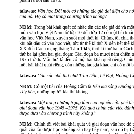
phẩm ra đời sau 1975.
talawas:
Văn học Đổi mới có những tác giả đại diện cho nó
của nó. Họ có mặt trong chương trình không?
NĐM:
Trong bài khái quát có nhắc tên các tác giả đó và mộ
môn văn học Việt Nam từ lớp 10 đến lớp 12 có một bài khái 
văn học Việt Nam, xuyên suốt mọi thời kì. Chúng tôi chia thà
khi bắt đầu có văn học viết, tức từ thế kỉ thứ X đến hết thế k
XX đến Cách mạng tháng Tám 1945, thời kì thứ ba từ Cách
thứ ba lại gồm hai giai đoạn: Giai đoạn ba mươi năm chiến t
1975 trở đi. Mỗi thời kì đều có một bài khái quát riêng. Chí
một bài khái quát riêng, còn những tác giả khác chỉ có một bà
talawas:
Còn các nhà thơ như Trần Dần, Lê Đạt, Hoàng C
NĐM:
Có một bài của Hoàng Cầm là
Bên kia sông Đuống
v
Tây tiến
, những người kia thì không.
talawas:
Một trong những trọng tâm của nghiên cứu phê bình
giai đoạn văn học 1945 –1975. Kết quả chính của việc đánh 
được đưa vào chương trình này không?
NĐM:
Chính tôi viết bài khái quát về giai đoạn văn học đó 
quát của tôi được học khoảng sáu hay bảy năm, sau đó bị T