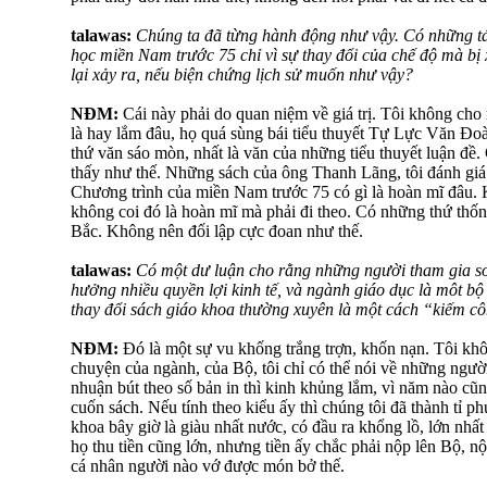
talawas:
Chúng ta đã từng hành động như vậy. Có những tác
học miền Nam trước 75 chỉ vì sự thay đổi của chế độ mà bị 
lại xảy ra, nếu biện chứng lịch sử muốn như vậy?
NĐM:
Cái này phải do quan niệm về giá trị. Tôi không ch
là hay lắm đâu, họ quá sùng bái tiểu thuyết Tự Lực Văn Đ
thứ văn sáo mòn, nhất là văn của những tiểu thuyết luận đề
thấy như thế. Những sách của ông Thanh Lãng, tôi đánh giá 
Chương trình của miền Nam trước 75 có gì là hoàn mĩ đâu. 
không coi đó là hoàn mĩ mà phải đi theo. Có những thứ thố
Bắc. Không nên đối lập cực đoan như thế.
talawas:
Có một dư luận cho rằng những người tham gia so
hưởng nhiều quyền lợi kinh tế, và ngành giáo dục là môt b
thay đổi sách giáo khoa thường xuyên là một cách “kiếm c
NĐM:
Đó là một sự vu khống trắng trợn, khốn nạn. Tôi kh
chuyện của ngành, của Bộ, tôi chỉ có thể nói về những ngườ
nhuận bút theo số bản in thì kinh khủng lắm, vì năm nào cũn
cuốn sách. Nếu tính theo kiểu ấy thì chúng tôi đã thành tỉ p
khoa bây giờ là giàu nhất nước, có đầu ra khổng lồ, lớn nhấ
họ thu tiền cũng lớn, nhưng tiền ấy chắc phải nộp lên Bộ, 
cá nhân người nào vớ được món bở thế.