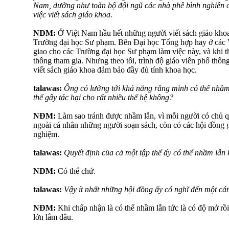
Nam, dường như toàn bộ đội ngũ các nhà phê bình nghiên
việc viết sách giáo khoa.
NĐM:
Ở Việt Nam hầu hết những người viết sách giáo kho
Trường đại học Sư phạm. Bên Đại học Tổng hợp hay ở các Vi
giao cho các Trường đại học Sư phạm làm việc này, và khi t
thông tham gia. Nhưng theo tôi, trình độ giáo viên phổ thô
viết sách giáo khoa đảm bảo đầy đủ tính khoa học.
talawas:
Ông có lường tới khả năng rằng mình có thể nhầm
thể gây tác hại cho rất nhiều thế hệ không?
NĐM:
Làm sao tránh được nhầm lẫn, vì mỗi người có chủ 
ngoài cá nhân những người soạn sách, còn có các hội đồng g
nghiệm.
talawas:
Quyết định của cả một tập thể ấy có thể nhầm lẫn
NĐM:
Có thể chứ.
talawas:
Vậy ít nhất những hội đồng ấy có nghĩ đến một cá
NĐM:
Khi chấp nhận là có thể nhầm lẫn tức là có độ mở r
lớn lắm đâu.