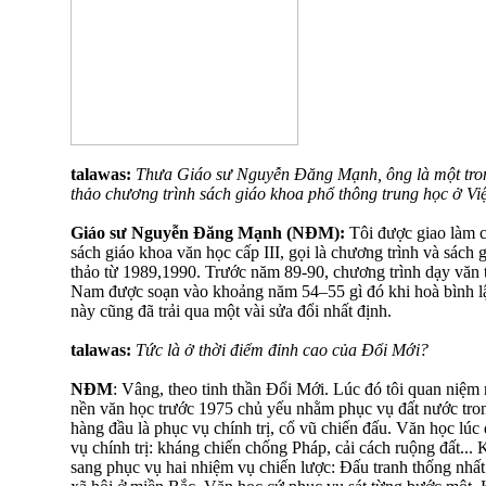
talawas:
Thưa Giáo sư Nguyễn Đăng Mạnh, ông là một tron
thảo chương trình sách giáo khoa phổ thông trung học ở V
Giáo sư Nguyễn Đăng Mạnh (NĐM):
Tôi được giao làm c
sách giáo khoa văn học cấp III, gọi là chương trình và sách 
thảo từ 1989,1990. Trước năm 89-90, chương trình dạy văn 
Nam được soạn vào khoảng năm 54–55 gì đó khi hoà bình lậ
này cũng đã trải qua một vài sửa đổi nhất định.
talawas:
Tức là ở thời điểm đỉnh cao của Đổi Mới?
NĐM
: Vâng, theo tinh thần Đổi Mới. Lúc đó tôi quan niệm
nền văn học trước 1975 chủ yếu nhằm phục vụ đất nước tron
hàng đầu là phục vụ chính trị, cổ vũ chiến đấu. Văn học lúc 
vụ chính trị: kháng chiến chống Pháp, cải cách ruộng đất... K
sang phục vụ hai nhiệm vụ chiến lược: Đấu tranh thống nhất