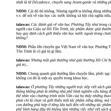
nhất là từ Décadence, chuyển sang Avant-garde và những ph
NĐM:
Cái đó thì không. Nhưng người ta không dùng những
v.v. để nói về văn học các nước không xã hội chủ nghĩa nữa
talawas:
Các đánh giá về văn học Phương Tây như trong 
người
của Giáo sư Hồ Tôn Trinh, tác phẩm được giải thưở
hay quy định cách giới thiệu văn học nước ngoài trong chư
không?
NĐM:
Phần lớn chuyên gia Việt Nam về văn học Phương T
Tôn Trinh là có giá trị gì lắm.
talawas:
Nhưng một giải thưởng như giải thưởng Hồ Chí M
giá trị...
NĐM:
Chung quanh giải thưởng lắm chuyện lắm, phức tạp l
không coi đó là một uy quyền trong khoa học.
talawas:
Ở phương Tây những người trực tiếp viết sách gi
thông không phải là những nhà phê bình nghiên cứu hàng đ
thế nhìn vào chương trình môn Văn của họ thấy những thao
phải chỉ là chọn và giới thiệu một tác phẩm xứng đáng, mà 
con đường phù hợp ở từng lứa tuổi đến với những tác phẩ
phê bình hàng đầu thì không làm những việc như viết sách g