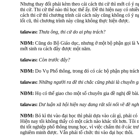
Nhưng thay đổi phải kèm theo cải cách thi cử thì mới có ý n
thi cử. Thi cử thế nào thì học thế ấy. Đề thi hiện nay có nhi
cách thi cử thì chương trình cải cách này cũng không có ý n
lối cũ, thì chương trình này cũng không thực hiện được.
talawas:
Thưa ông, thi cử do ai phụ trách?
NĐM:
Cũng do Bộ Giáo dục, nhưng ở một bộ phận gọi là V
mới sinh ra cách đây được một năm.
talawas:
Còn trước đây?
NĐM:
Do Vụ Phổ thông, trong đó có các bộ phận phụ trách c
talawas:
Những người ra đề thi chắc cũng phải là chuyên gi
NĐM:
Họ có thể giao cho một số chuyên gia đề nghị đề bà
talawas:
Dư luận xã hội hiện nay đang rất sôi nổi về đề nghị 
NĐM:
Bỏ kì thi vào đại học thì phải dựa vào cái gì, phải c
Hiện nay tôi không thấy có một cách nào khác tốt hơn. Tôi r
thi tốt nghiệp phổ thông trung học, vì việc chấm thi ở các t
nghiêm minh được. Vẫn phải tổ chức thi vào đại học thôi.