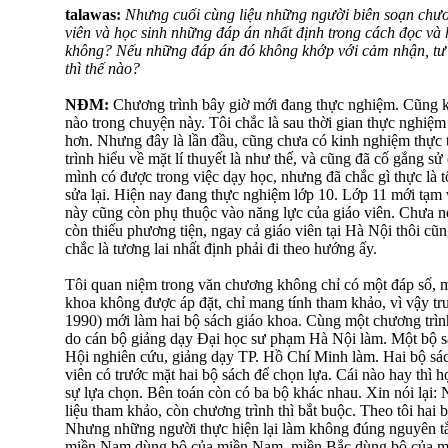
talawas:
Nhưng cuối cùng liệu những người biên soạn chươ
viên và học sinh những đáp án nhất định trong cách đọc và
không? Nếu những đáp án đó không khớp với cảm nhận, tư d
thì thế nào?
NĐM:
Chương trình bây giờ mới đang thực nghiệm. Cũng kh
nào trong chuyện này. Tôi chắc là sau thời gian thực nghiệm
hơn. Nhưng đây là lần đầu, cũng chưa có kinh nghiệm thực
trình hiểu về mặt lí thuyết là như thế, và cũng đã cố gắng
mình có được trong việc dạy học, nhưng đã chắc gì thực là t
sửa lại. Hiện nay đang thực nghiệm lớp 10. Lớp 11 mới tạm 
này cũng còn phụ thuộc vào năng lực của giáo viên. Chưa n
còn thiếu phương tiện, ngay cả giáo viên tại Hà Nội thôi cũn
chắc là tương lai nhất định phải đi theo hướng ấy.
Tôi quan niệm trong văn chương không chỉ có một đáp số, m
khoa không được áp đặt, chỉ mang tính tham khảo, vì vậy tr
1990) mới làm hai bộ sách giáo khoa. Cùng một chương trìn
do cán bộ giảng dạy Đại học sư phạm Hà Nội làm. Một bộ s
Hội nghiên cứu, giảng dạy TP. Hồ Chí Minh làm. Hai bộ sác
viên có trước mặt hai bộ sách để chọn lựa. Cái nào hay thì h
sự lựa chọn. Bên toán còn có ba bộ khác nhau. Xin nói lại: N
liệu tham khảo, còn chương trình thì bắt buộc. Theo tôi hai b
Nhưng những người thực hiện lại làm không đúng nguyên tắc 
miền Nam dùng bộ của miền Nam, miền Bắc dùng bộ của mi