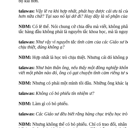
bộ kia hơn.
talawas:
Vậy lẽ ra khi hợp nhất, phát huy được cái ưu tú củ
hơn nữa chứ? Tại sao nó lại dở đi? Hay đây là số phận của t
NĐM:
Có lẽ thế. Nói chung cứ chia đều mà viết, không phâ
tắc hàng đầu không phải là nguyên tắc khoa học, mà là nguyê
talawas:
Như vậy vì nguyên tắc tình cảm của các Giáo sư b
chịu thiệt, đúng không ạ?
NĐM:
Hợp nhất là học trò chịu thiệt. Nhưng cái đó không p
talawas:
Như bản thân ông, nếu thấy một đồng nghiệp khô
viết một phần nào đó, ông có gạt chuyện tình cảm riêng tư 
NĐM:
Nhưng có phải một mình tôi đâu. Những ông khác lại 
talawas:
Không có bỏ phiếu tín nhiệm ư?
NĐM:
Làm gì có bỏ phiếu.
talawas:
Các Giáo sư đều biết rằng hàng chục triệu học trò 
NĐM:
Nhưng không thể có bỏ phiếu. Chỉ có trao đổi, nhân 