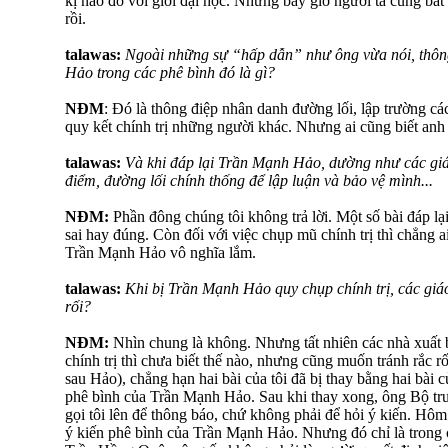
kị nào đó với giới đại học. Nhưng bây giờ người ta cũng b
rồi.
talawas:
Ngoài những sự “hấp dẫn” như ông vừa nói, thôn
Hảo trong các phê bình đó là gì?
NĐM
: Đó là thông điệp nhân danh đường lối, lập trường 
quy kết chính trị những người khác. Nhưng ai cũng biết anh 
talawas:
Và khi đáp lại Trần Mạnh Hảo, dường như các gi
điểm, đường lối chính thống để lập luận và bảo vệ mình...
NĐM:
Phần đông chúng tôi không trả lời. Một số bài đáp lại 
sai hay đúng. Còn đối với việc chụp mũ chính trị thì chẳng 
Trần Mạnh Hảo vô nghĩa lắm.
talawas:
Khi bị Trần Mạnh Hảo quy chụp chính trị, các giá
rối?
NĐM:
Nhìn chung là không. Nhưng tất nhiên các nhà xuất
chính trị thì chưa biết thế nào, nhưng cũng muốn tránh rắc rố
sau Hảo), chẳng hạn hai bài của tôi đã bị thay bằng hai bà
phê bình của Trần Mạnh Hảo. Sau khi thay xong, ông Bộ tr
gọi tôi lên để thông báo, chứ không phải để hỏi ý kiến. Hôm
ý kiến phê bình của Trần Mạnh Hảo. Nhưng đó chỉ là trong 