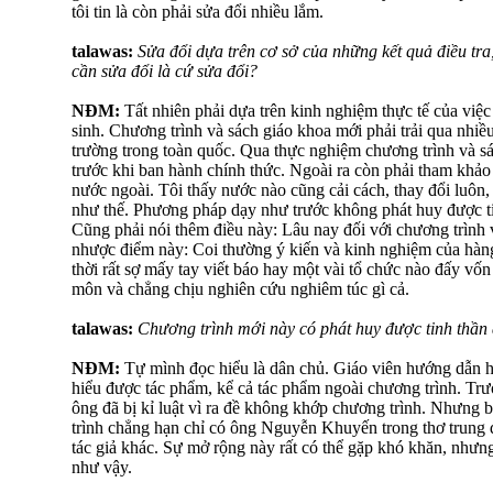
tôi tin là còn phải sửa đổi nhiều lắm.
talawas:
Sửa đổi dựa trên cơ sở của những kết quả điều tra
cần sửa đổi là cứ sửa đổi?
NĐM:
Tất nhiên phải dựa trên kinh nghiệm thực tế của việc
sinh. Chương trình và sách giáo khoa mới phải trải qua nhi
trường trong toàn quốc. Qua thực nghiệm chương trình và s
trước khi ban hành chính thức. Ngoài ra còn phải tham khảo
nước ngoài. Tôi thấy nước nào cũng cải cách, thay đổi luôn
như thế. Phương pháp dạy như trước không phát huy được ti
Cũng phải nói thêm điều này: Lâu nay đối với chương trình 
nhược điểm này: Coi thường ý kiến và kinh nghiệm của hàn
thời rất sợ mấy tay viết báo hay một vài tổ chức nào đấy vốn
môn và chẳng chịu nghiên cứu nghiêm túc gì cả.
talawas:
Chương trình mới này có phát huy được tinh thần
NĐM:
Tự mình đọc hiểu là dân chủ. Giáo viên hướng dẫn h
hiểu được tác phẩm, kể cả tác phẩm ngoài chương trình. Trư
ông đã bị kỉ luật vì ra đề không khớp chương trình. Nhưng 
trình chẳng hạn chỉ có ông Nguyễn Khuyến trong thơ trung đ
tác giả khác. Sự mở rộng này rất có thể gặp khó khăn, nhưn
như vậy.