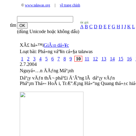
©
www.talawas.org
|
về trang chính
tác giả:
tìm
A
B
C
D
Đ
E
F
G
H
I
J
K
L
(dùng Unicode hoặc không dấu)
XÃ£ há»™i
GiÃ¡o dá»¥c
Loạt bài:
Phá»ng váº¥n cá»§a talawas
1
2
3
4
5
6
7
8
9
10
11
12
13
14
15
16
2.7.2004
Nguyá»…n ÄÄƒng Máº¡nh
Dáº¡y vÄƒn thÃ¬ pháº£i Ä‘Ãºng lÃ dáº¡y vÄƒn
Pháº¡m Thá»‹ HoÃ i, TrÆ°Æ¡ng Há»“ng Quang thá»±c hiá