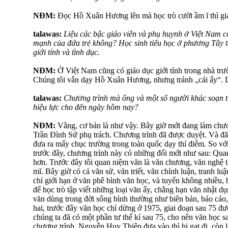
NĐM:
Đọc Hồ Xuân Hương lên mà học trò cười ầm ĩ thì giá
talawas:
Liệu các bậc giáo viên và phụ huynh ở Việt Nam có t
mạnh của đứa trẻ không? Học sinh tiểu học ở phương Tây t
giới tính và tình dục.
NĐM:
Ở Việt Nam cũng có giáo dục giới tính trong nhà tr
Chúng tôi vẫn dạy Hồ Xuân Hương, nhưng tránh „cái ấy“. 
talawas:
Chương trình mà ông và một số người khác soạn t
hiệu lực cho đến ngày hôm nay?
NĐM:
Vâng, cơ bản là như vậy. Bây giờ mới đang làm chươn
Trần Đình Sử phụ trách. Chương trình đã được duyệt. Và đã
đưa ra mấy chục trường trong toàn quốc dạy thí điểm
.
So vớ
trước đây, chương trình này có những đổi mới như sau: Qua
hơn. Trước đây tôi quan niệm văn là văn chương, văn nghệ t
mĩ. Bây giờ có cả văn sử, văn triết, văn chính luận, tranh lu
chỉ giới hạn ở văn phê bình văn học, và tuyển không nhiều, 
để học trò tập viết những loại văn ấy, chẳng hạn văn nhật dụ
văn dùng trong đời sống bình thường như biên bản, báo cáo,
hai, trước đây văn học chỉ dừng ở 1975, giai đoạn sau 75 đượ
chúng ta đã có một phần tư thế kỉ sau 75, cho nên văn học 
chương trình. Nguyễn Huy Thiệp đưa vào thì bị gạt đi, còn l