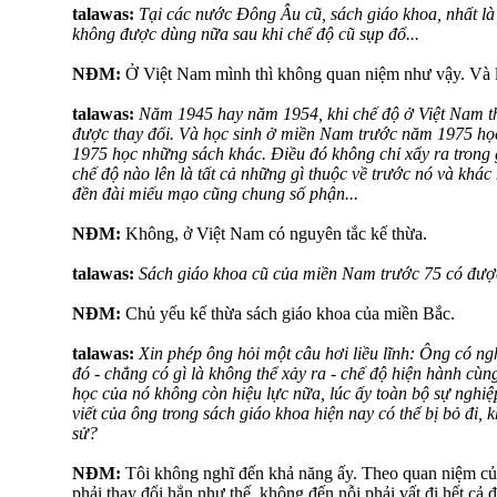
talawas:
Tại các nước Đông Âu cũ, sách giáo khoa, nhất là
không được dùng nữa sau khi chế độ cũ sụp đổ...
NĐM:
Ở Việt Nam mình thì không quan niệm như vậy. Và l
talawas:
Năm 1945 hay năm 1954, khi chế độ ở Việt Nam th
được thay đổi. Và học sinh ở miền Nam trước năm 1975 họ
1975 học những sách khác. Điều đó không chỉ xẩy ra trong 
chế độ nào lên là tất cả những gì thuộc về trước nó và khác 
đền đài miếu mạo cũng chung số phận...
NĐM:
Không, ở Việt Nam có nguyên tắc kế thừa.
talawas:
Sách giáo khoa cũ của miền Nam trước 75 có đượ
NĐM:
Chủ yếu kế thừa sách giáo khoa của miền Bắc.
talawas:
Xin phép ông hỏi một câu hơi liều lĩnh: Ông có ng
đó - chẳng có gì là không thể xảy ra - chế độ hiện hành cù
học của nó không còn hiệu lực nữa, lúc ấy toàn bộ sự nghi
viết của ông trong sách giáo khoa hiện nay có thể bị bỏ đi, k
sử?
NĐM:
Tôi không nghĩ đến khả năng ấy. Theo quan niệm của 
phải thay đổi hẳn như thế, không đến nỗi phải vất đi hết cả 