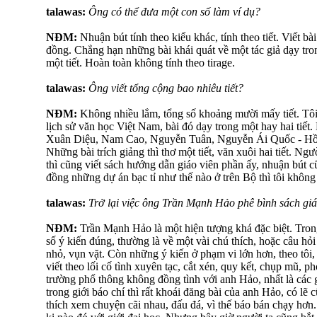
talawas:
Ông có thể đưa một con số làm ví dụ?
NĐM:
Nhuận bút tính theo kiểu khác, tính theo tiết. Viết bà
đồng. Chẳng hạn những bài khái quát về một tác giả dạy trong
một tiết. Hoàn toàn không tính theo tirage.
talawas:
Ông viết tổng cộng bao nhiêu tiết?
NĐM:
Không nhiều lắm, tổng số khoảng mười mấy tiết. Tôi 
lịch sử văn học Việt Nam, bài đó dạy trong một hay hai tiết. 
Xuân Diệu, Nam Cao, Nguyễn Tuân, Nguyễn Ái Quốc - Hồ C
Những bài trích giảng thì thơ một tiết, văn xuôi hai tiết. Ng
thì cũng viết sách hướng dẫn giáo viên phần ấy, nhuận bút 
đồng những dự án bạc tỉ như thế nào ở trên Bộ thì tôi không 
talawas:
Trở lại việc ông Trần Mạnh Hảo phê bình sách giá
NĐM:
Trần Mạnh Hảo là một hiện tượng khá đặc biệt. Tron
số ý kiến đúng, thường là về một vài chú thích, hoặc câu h
nhỏ, vụn vặt. Còn những ý kiến ở phạm vi lớn hơn, theo tôi, 
viết theo lối cố tình xuyên tạc, cắt xén, quy kết, chụp mũ, p
trường phổ thông không đồng tình với anh Hảo, nhất là các 
trong giới báo chí thì rất khoái đăng bài của anh Hảo, có lẽ 
thích xem chuyện cãi nhau, đấu đá, vì thế báo bán chạy hơn.