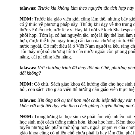
talawas:
Trước kia không làm theo nguyên tắc tích hợp này
NĐM:
Trước kia giáo viên giỏi cũng làm thế, nhưng bây giờ 
có ý thức về phương pháp này. Thí dụ khi dạy về thơ trung đạ
thức về điển tích, ước lệ v.v. Hay khi nói về kịch Shakespeare
phối hợp. Tóm lại có hai nguyên tắc, một là lấy thể loại làm 
hợp, được thể hiện ngay trong cấu tạo của chương trình. Đi
nước ngoài. Có một điều là ở Việt Nam người ta kêu rằng ch
Tôi thấy một số chương trình của nước ngoài còn phong ph
nặng, cái gì cũng kêu nặng.
talawas:
Với chương trình đã thay đổi như thế, phương phá
đổi không?
NĐM:
Có chứ. Sách giáo khoa đã hướng dẫn cho học sinh 
hỏi, còn sách cho giáo viên thì hướng dẫn giáo viên thực hiệ
talawas:
Xin ông nói cụ thể hơn một chút: Một tiết dạy văn 
khác với một tiết dạy văn theo cách giảng truyền thống như
NĐM:
Trong tương lai học sinh sẽ phải làm việc nhiều hơn 
học sinh một cách thông minh hơn, khoa học hơn. Kèm theo 
tuyển những tác phẩm mở rộng hơn, ngoài phạm vi của chươ
giáo khoa cũng có nhiều chỗ chưa phải là hay lắm đâu, phải 