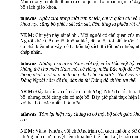
Mình nói ý mình thì thành ra chủ quan. Tôi nhấn mạnh ở đây:
bộ sách giáo khoa.
talawas:
Ngày xưa trong thời tem phiếu, chỉ vì quần đùi v
khoa học cũng bỏ phiếu sát sàn sạt, đếm từng lá phiếu rất chi
NĐM:
Chuyện này rất tế nhị. Mỗi người có chủ quan của m
Người khác thế nào tôi không biết, riêng tôi, tôi biết trước l
đã phát biểu như vậy, có ba bốn bộ sách thì tốt hơn nhiều, 
chấp nhận.
talawas:
Nhưng nếu miền Nam một bộ, miền Bắc một bộ, và k
không thể cho miền Nam một đề riêng, miền Bắc một đề riên
thống nhất, một đáp án thống nhất cho cả nước. Như vậy s
Đàng Ngoài nắm đề thi, đáp án thì Đàng đó chiếm ưu thế.
NĐM:
Đấy là cái sai của các địa phương. Như đã nói, lẽ ra 
bộ, nhưng cuối cùng chỉ có một bộ. Bây giờ phải thực hiện lại
với hai bộ hoặc nhiều hơn nữa.
talawas:
Tóm lại hiện nay chúng ta có một bộ sách giáo kh
có?
NĐM:
Vâng. Nhưng với chương trình cải cách mà ông Sử đan
nhưng trên chưa duyệt nên chưa biết thế nào. Luật Giáo dục