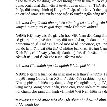
nghệ thuật có tác dụng; với đối tượng chính trị kia thì ca vè 
dụng. Xuất phát điểm vẫn là tuyên truyền chính trị. Thời Hồ
Pháp, đối tượng chính trị là người Pháp, nên cần viết theo n
án chế độ thực dân Pháp
hoặc một số truyện ngắn bằng tiếng
talawas:
Ông là một nhà nghiên cứu, ông có cho rằng văn h
khuynh hướng trở về giai đoạn trước Đổi mới không?
NĐM:
Hiện nay các tác giả văn học Việt Nam đều đang tìm t
có giá trị, nhưng về thơ thì tuy đổi mới khá mạnh dạn, nhưn
như chưa có gì. Hoàng Cầm có một số bài thơ được, gợi lin
gọi đó là những bài siêu thơ. Ở những bài khác, Hoàng Cầm 
Kinh Bắc, có đủ váy, yếm, địa danh, hội hè, đánh vật... như
các vật liệu, chỉ là cái xác Kinh Bắc mà thôi.
talawas:
Còn thành tựu của ngành lí luận phê bình?
NĐM:
Ngành lí luận có du nhập một số lí thuyết Phương Tâ
thuyết Trung Quốc, Liên Xô như trước, đưa ra được một số 
Nhưng phê bình hiện nay đang xuống cấp nghiêm trọng. Bây
văng mạng, động cơ cá nhân, khoe chữ, khoe kiến thức, khôn
nói chung cho rằng tình hình văn nghệ Việt Nam hiện nay đ
talawas:
Ông có được mời vào Hội đồng Lí luận–Phê bình 
được thành lập...