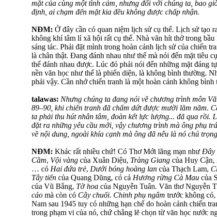
mặt của cùng một tình cảm, nhưng đối với chúng ta, bao g
định, ai chạm đến mặt kia đều không được chấp nhận.
NĐM:
Ở đây cần có quan niệm lịch sử cụ thể. Lịch sử tạo ra
không khí tâm lí xã hội rất cụ thể. Nhà văn hít thở trong b
sáng tác. Phải đặt mình trong hoàn cảnh lịch sử của chiến tra
là chân thật. Đang đánh nhau như thế mà nói đến mặt tiêu cự
thể đánh nhau được. Lúc đó phải nói đến những mặt đáng tự
nền văn học như thế là phiến diện, là không bình thường. 
phải vậy. Cần nhớ chiến tranh là một hoàn cảnh không bình 
talawas:
Nhưng chúng ta đang nói về chương trình môn Văn
89–90, khi chiến tranh đã chấm dứt được mười lăm năm. Cá
ta phải thu hút nhân tâm, đoàn kết lực lượng... đã qua rồi.
đặt ra những yêu cầu mới, vậy chương trình mà ông phụ tr
về nội dung, ngoài khía cạnh mà ông đã nêu là nó chú trọn
NĐM:
Khác rất nhiều chứ! Có Thơ Mới lãng mạn như
Đây 
Cầm
,
Vội vàng
của Xuân Diệu,
Tràng Giang
của Huy Cận,
… có
Hai đứa trẻ
,
Dưới bóng hoàng lan
của Thạch Lam,
C
Tây tiến
của Quang Dũng, có cả
Hương rừng Cà Mau
của 
của Vũ Bằng,
Tờ hoa
của Nguyễn Tuân. Văn thơ Nguyễn Trã
cáo
mà còn có
Cây chuối
.
Chinh phụ ngâm
trước không có, 
Nam sau 1945 tuy có những hạn chế do hoàn cảnh chiến tra
trong phạm vi của nó, chứ chẳng lẽ chọn từ văn học nước 