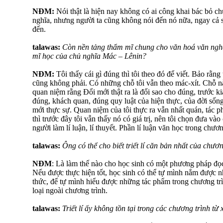
NĐM:
Nói thật là hiện nay không có ai công khai bác bỏ ch
nghĩa, nhưng người ta cũng không nói đến nó nữa, ngay cả
đến.
talawas:
Còn nền tảng thẩm mĩ chung cho văn hoá văn nghệ,
mĩ học của chủ nghĩa Mác – Lênin?
NĐM:
Tôi thấy cái gì đúng thì tôi theo đó để viết. Bảo rằng 
cũng không phải. Có những chỗ tôi vẫn theo mác-xít. Chỗ nào 
quan niệm rằng Đổi mới thật ra là đổi sao cho đúng, trước kia 
đúng, khách quan, đúng quy luật của hiện thực, của đời sống
mới thực sự. Quan niệm của tôi thực ra vẫn nhất quán, tác ph
thì trước đây tôi vẫn thấy nó có giá trị, nên tôi chọn đưa và
người làm lí luận, lí thuyết. Phần lí luận văn học trong chươ
talawas:
Ông có thể cho biết triết lí căn bản nhất của chươn
NĐM
: Là làm thế nào cho học sinh có một phương pháp đọ
Nếu được thực hiện tốt, học sinh có thể tự mình nắm được 
thức, để tự mình hiểu được những tác phẩm trong chương tr
loại ngoài chương trình.
talawas:
Triết lí ấy không tồn tại trong các chương trình từ