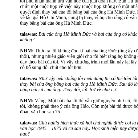
tôi phủ nhận thành tựu văn học của giai đoạn này. Ban Tư 
chức một cuộc họp về việc này (cuộc họp không có một nhà
quyết định thay bài của tôi bằng bài của ông Hà Minh Đức. M
về tác giả Hồ Chí Minh, cũng bị thay, vì họ cho rằng có vấn
thay bằng bài của ông Hà Minh Đức.
talawas:
Bài của ông Hà Minh Đức và bài của ông có khác
không?
NĐM:
Thực ra tôi không đọc kĩ bài của ông Đức (ông ấy cũn
thôi), nhưng nhiều giáo viên giỏi cho tôi biết rằng họ không
dạy theo bài của tôi. Vì vậy chương trình mới lần này lại lấy l
có bổ sung đôi chút cho tốt hơn.
talawas:
Như vậy nếu chúng tôi hiểu đúng thì có thể tóm tắt
thay bài của ông bằng bài của ông Hà Minh Đức. Sau đó l
bằng bài cũ của ông. Thay đổi, tức trở về như cũ?
NĐM:
Vâng. Một bài của tôi thì vẫn giữ nguyên như cũ, tôi
tôi, không phải theo ý của ông Hảo. Còn một bài thì được b
đoạn văn học sau 75.
talawas:
Chủ nghĩa hiện thực xã hội chủ nghĩa được coi là
văn học 1945 – 1975 và cả sau này. Học sinh hiện nay được
nào?