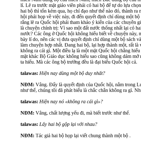
lí. Lẽ ra trước mặt giáo viên phải có hai bộ để tự do lựa c
hai bộ thì tốn kém qua, họ chỉ đạo như thế nào đó, thành ra
hội phải họp về việc này, đi đến quyết định chỉ dùng một bộ
rằng lẽ ra Quốc hội phải tham khảo ý kiến của các chuyên g
là chuyện chính trị: Vì sao một đất nước thống nhất lại có ha
nước? Các ông ở Quốc hội không hiểu biết về chuyện này, m
bày lí do, nên các vị đưa quyết định chỉ dùng một bộ sách v
làm chuyện hợp nhất. Đang hai bộ, lại hợp thành một, rất là v
không ra cái gì. Một điều lạ là một mặt Quốc hội chẳng hiểu
mặt khác Bộ Giáo dục không hiểu sao cũng không dám mở mi
ta hiểu. Mà các ông bộ trưởng đều là đại biểu Quốc hội cả.
talawas:
Hiện nay dùng một bộ duy nhất?
NĐM:
Vâng. Đấy là quyết định của Quốc hội, nằm trong Luậ
như thế, chúng tôi đã phát biểu là chắc chắn không ra gì. N
talawas:
Hiện nay nó «không ra cái gì»?
NĐM:
Vâng, chất lượng yếu đi, mà biết trước như thế.
talawas:
Lấy hai bộ gộp lại với nhau?
NĐM:
Tác giả hai bộ họp lại viết chung thành một bộ .