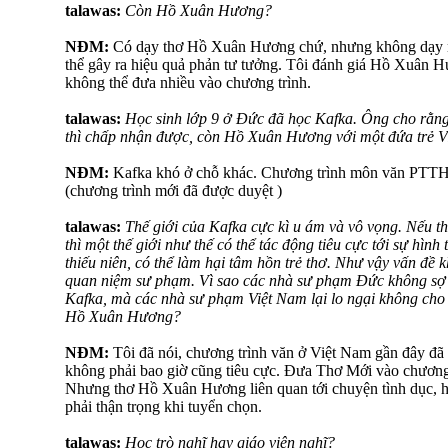
talawas:
Còn Hồ Xuân Hương?
NĐM:
Có dạy thơ Hồ Xuân Hương chứ, nhưng không dạy nhi
thể gây ra hiệu quả phản tư tưởng. Tôi đánh giá Hồ Xuân H
không thể đưa nhiều vào chương trình.
talawas:
Học sinh lớp 9 ở Đức đã học Kafka. Ông cho rằng
thì chấp nhận được, còn Hồ Xuân Hương với một đứa trẻ Vi
NĐM:
Kafka khó ở chỗ khác. Chương trình môn văn PTTH
(chương trình mới đã được duyệt )
talawas:
Thế giới của Kafka cực kì u ám và vô vọng. Nếu t
thì một thế giới như thế có thể tác động tiêu cực tới sự hình 
thiếu niên, có thể làm hại tâm hồn trẻ thơ. Như vậy vấn đề k
quan niệm sư phạm. Vì sao các nhà sư phạm Đức không sợ d
Kafka, mà các nhà sư phạm Việt Nam lại lo ngại không cho t
Hồ Xuân Hương?
NĐM:
Tôi đã nói, chương trình văn ở Việt Nam gần đây đã 
không phải bao giờ cũng tiêu cực. Đưa Thơ Mới vào chương 
Nhưng thơ Hồ Xuân Hương liên quan tới chuyện tình dục, họ
phải thận trọng khi tuyển chọn.
talawas:
Học trò nghĩ hay giáo viên nghĩ?