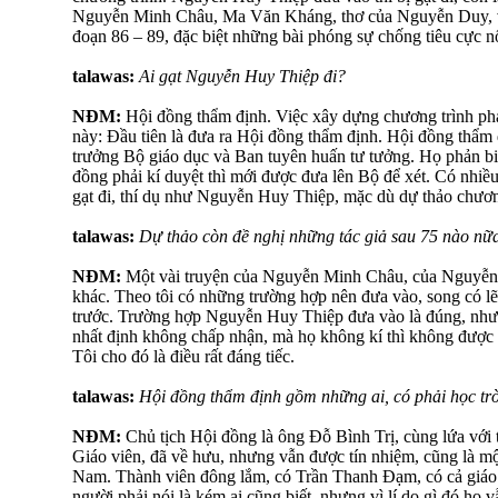
Nguyễn Minh Châu, Ma Văn Kháng, thơ của Nguyễn Duy, và
đoạn 86 – 89, đặc biệt những bài phóng sự chống tiêu cực nổ
talawas:
Ai gạt Nguyễn Huy Thiệp đi?
NĐM:
Hội đồng thẩm định. Việc xây dựng chương trình ph
này: Đầu tiên là đưa ra Hội đồng thẩm định. Hội đồng thẩm
trưởng Bộ giáo dục và Ban tuyên huấn tư tưởng. Họ phản biệ
đồng phải kí duyệt thì mới được đưa lên Bộ để xét. Có nhi
gạt đi, thí dụ như Nguyễn Huy Thiệp, mặc dù dự thảo chươn
talawas:
Dự thảo còn đề nghị những tác giả sau 75 nào nữ
NĐM:
Một vài truyện của Nguyễn Minh Châu, của Nguyễn 
khác. Theo tôi có những trường hợp nên đưa vào, song có lẽ
trước. Trường hợp Nguyễn Huy Thiệp đưa vào là đúng, nhưn
nhất định không chấp nhận, mà họ không kí thì không được 
Tôi cho đó là điều rất đáng tiếc.
talawas:
Hội đồng thẩm định gồm những ai, có phải học tr
NĐM:
Chủ tịch Hội đồng là ông Đỗ Bình Trị, cùng lứa với 
Giáo viên, đã về hưu, nhưng vẫn được tín nhiệm, cũng là mộ
Nam. Thành viên đông lắm, có Trần Thanh Đạm, có cả giáo v
người phải nói là kém ai cũng biết, nhưng vì lí do gì đó họ