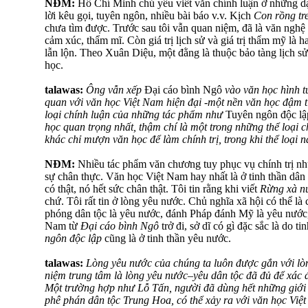
NĐM:
Hồ Chí Minh chủ yếu viết văn chính luận ở những dạn
lời kêu gọi, tuyên ngôn, nhiều bài báo v.v. Kịch
Con rồng tr
chưa tìm được. Trước sau tôi vẫn quan niệm, đã là văn nghệ t
cảm xúc, thẩm mĩ. Còn giá trị lịch sử và giá trị thẩm mỹ là
lẫn lộn. Theo Xuân Diệu, một đằng là thuộc bảo tàng lịch sử
học.
talawas:
Ông vẫn xếp
Đại cáo bình Ngô
vào văn học hình t
quan với văn học Việt Nam hiện đại -một nền văn học đậm tính
loại chính luận của những tác phẩm như
Tuyên ngôn độc lậ
học quan trọng nhất, thậm chí là một trong những thể loại c
khác chỉ mượn văn học để làm chính trị, trong khi thể loại 
NĐM:
Nhiều tác phẩm văn chương tuy phục vụ chính trị nhữ
sự chân thực. Văn học Việt Nam hay nhất là ở tinh thần dân 
có thật, nó hết sức chân thật. Tôi tin rằng khi viết
Rừng xà n
chứ. Tôi rất tin ở lòng yêu nước. Chủ nghĩa xã hội có thể là c
phóng dân tộc là yêu nước, đánh Pháp đánh Mỹ là yêu nước,
Nam từ
Đại cáo bình Ngô
trở đi, sở dĩ có gì đặc sắc là do t
ngôn độc lập
cũng là ở tinh thần yêu nước.
talawas:
Lòng yêu nước của chúng ta luôn được gắn với lòn
niệm trung tâm là lòng yêu nước–yêu dân tộc đã đủ để xác
Một trường hợp như Lỗ Tấn, người đã dùng hết những giới
phê phán dân tộc Trung Hoa, có thể xảy ra với văn học Việ