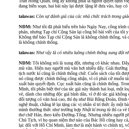
Trần Hồng Quân, ông ấy không phải là người quyết định việ
đang biên soạn, hai bài này lại được lặng lẽ đưa vào, hay có 
talawas:
Còn sự đánh giá của các nhà chức trách trong gi
NĐM:
Như tôi đã phát biểu trên báo Ngày Nay, công trình 
phán, nhưng Tạp chí Cộng Sản lại công bố bài viết của tôi y
Không thể bảo Tạp chí Cộng Sản là không chính thống, và 
là không chính thống.
talawas:
Như vậy là có nhiều luồng chính thống xung đột n
NĐM:
Tôi không nói là xung đột, nhưng có khác nhau. Đây
mù văn. Hiện nay người mù văn hơi nhiều đấy. Giải thưởn
tịch nước kí cũng là chính thống chứ. Cuốn sách của tôi được
nó cũng được chính thống công nhận, vì có phải cứ muốn tái
xuất bản quyết định. Cục xuất bản cũng là chính thống. Tro
Minh, tôi phân biệt thơ của tác giả này thành hai loại, một l
vè, dành cho những độc giả bình dân, vì ở đó tác giả không 
đối tượng có văn hoá cao, thí dụ như Bùi Bằng Đoàn, Đinh 
nghệ thuật, chẳng lẽ lại tặng các vị nhân sĩ trí thức ấy một 
mình thưởng thức như trường hợp
Nhật kí trong tù
thì ca vè 
thơ chữ Hán, theo kiểu Đường-Tống. Nhưng nhiều người phê
Chủ Tịch, vì họ quan niệm thơ nào của Bác Hồ cũng hay cả, 
lại: đối với Hồ Chí Minh, làm thơ là một hành vi chính trị, vớ