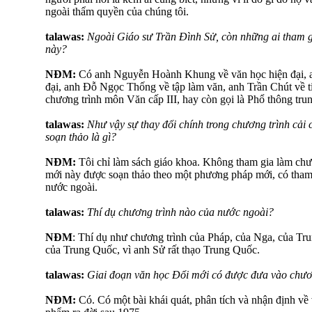
ngoài thẩm quyền của chúng tôi.
talawas:
Ngoài Giáo sư Trần Đình Sử, còn những ai tham g
này?
NĐM:
Có anh Nguyễn Hoành Khung về văn học hiện đại, a
đại, anh Đỗ Ngọc Thống về tập làm văn, anh Trần Chút về ti
chương trình môn Văn cấp III, hay còn gọi là Phổ thông tr
talawas:
Như vậy sự thay đổi chính trong chương trình cải
soạn thảo là gì?
NĐM:
Tôi chỉ làm sách giáo khoa. Không tham gia làm chươ
mới này được soạn thảo theo một phương pháp mới, có tham
nước ngoài.
talawas:
Thí dụ chương trình nào của nước ngoài?
NĐM
: Thí dụ như chương trình của Pháp, của Nga, của Tru
của Trung Quốc, vì anh Sử rất thạo Trung Quốc.
talawas:
Giai đoạn văn học Đổi mới có được đưa vào chươ
NĐM:
Có. Có một bài khái quát, phân tích và nhận định về