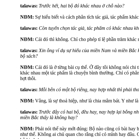
talawas:
Trước hết, hai bộ đó khác nhau ở chỗ nào?
NĐM:
Sự hiểu biết và cách phân tích tác giả, tác phẩm khác
talawas:
Còn tuyển chọn tác giả, tác phẩm có khác nhau k
NĐM:
Cái đó thì không. Chỉ cho phép tỉ lệ phần trăm khác
talawas:
Xin ông ví dụ sự hiểu của miền Nam và miền Bắc k
bộ sách?
NĐM:
Cái đó là ở từng bài cụ thể. Ở đây tôi không nói chi t
khác nhau một tác phẩm là chuyện bình thường. Chỉ có phân 
hợt thôi.
talawas:
Mỗi bên có một bộ riêng, nay hợp nhất thì phải th
NĐM:
Vâng, là sự thoả hiệp, như là chia mâm bát. Y như là 
talawas:
Trước đây có hai bộ, đều hay, nay hợp lại bỗng nh
miền Bắc thấy là không hay?
NĐM:
Phải nói thế này mới đúng: Bộ nào cũng có bài hay b
như thế. Không ai chủ quan cho rằng chỉ có mình hay đâu. C