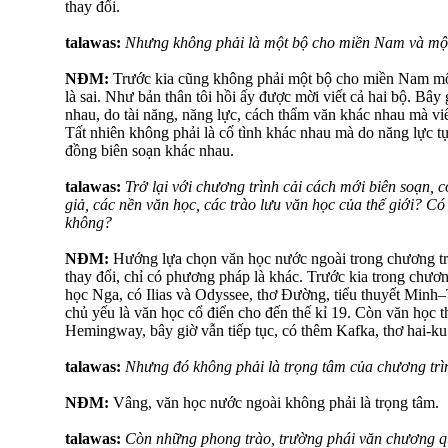
thay đổi.
talawas:
Nhưng không phải là một bộ cho miền Nam và mộ
NĐM:
Trước kia cũng không phải một bộ cho miền Nam mộ
là sai. Như bản thân tôi hồi ấy được mời viết cả hai bộ. Bây 
nhau, do tài năng, năng lực, cách thẩm văn khác nhau mà vi
Tất nhiên không phải là cố tình khác nhau mà do năng lực t
đồng biên soạn khác nhau.
talawas:
Trở lại với chương trình cải cách mới biên soạn, c
giả, các nền văn học, các trào lưu văn học của thế giới? 
không?
NĐM:
Hướng lựa chọn văn học nước ngoài trong chương trì
thay đổi, chỉ có phương pháp là khác. Trước kia trong chươ
học Nga, có Ilias và Odyssee, thơ Đường, tiểu thuyết Minh
chủ yếu là văn học cổ điển cho đến thế kỉ 19. Còn văn học t
Hemingway, bây giờ vẫn tiếp tục, có thêm Kafka, thơ hai-ku
talawas:
Nhưng đó không phải là trọng tâm của chương trìn
NĐM:
Vâng, văn học nước ngoài không phải là trọng tâm.
talawas:
Còn những phong trào, trường phái văn chương qu