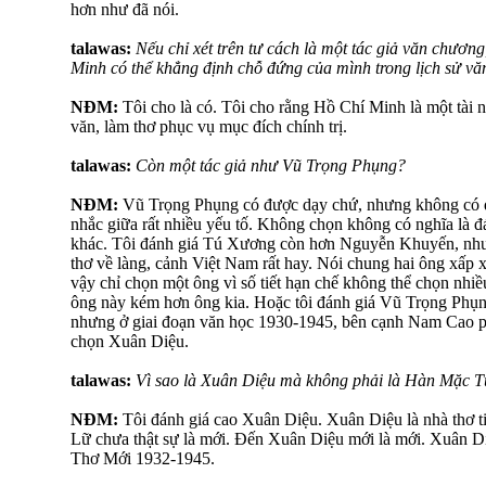
hơn như đã nói.
talawas:
Nếu chỉ xét trên tư cách là một tác giả văn chương
Minh có thể khẳng định chỗ đứng của mình trong lịch sử v
NĐM:
Tôi cho là có. Tôi cho rằng Hồ Chí Minh là một tài n
văn, làm thơ phục vụ mục đích chính trị.
talawas:
Còn một tác giả như Vũ Trọng Phụng?
NĐM:
Vũ Trọng Phụng có được dạy chứ, nhưng không có đi
nhắc giữa rất nhiều yếu tố. Không chọn không có nghĩa là đ
khác. Tôi đánh giá Tú Xương còn hơn Nguyễn Khuyến, n
thơ về làng, cảnh Việt Nam rất hay. Nói chung hai ông xấp 
vậy chỉ chọn một ông vì số tiết hạn chế không thể chọn nhiề
ông này kém hơn ông kia. Hoặc tôi đánh giá Vũ Trọng Phụ
nhưng ở giai đoạn văn học 1930-1945, bên cạnh Nam Cao ph
chọn Xuân Diệu.
talawas:
Vì sao là Xuân Diệu mà không phải là Hàn Mặc 
NĐM:
Tôi đánh giá cao Xuân Diệu. Xuân Diệu là nhà thơ t
Lữ chưa thật sự là mới. Đến Xuân Diệu mới là mới. Xuân Diệ
Thơ Mới 1932-1945.