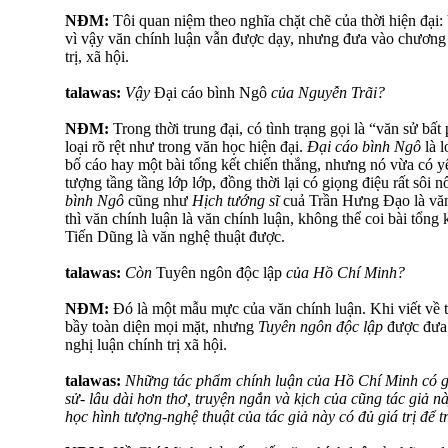
NĐM:
Tôi quan niệm theo nghĩa chặt chẽ của thời hiện đại:
vì vậy văn chính luận vẫn được dạy, nhưng đưa vào chương t
trị, xã hội.
talawas:
Vậy
Đại cáo bình Ngô
của Nguyễn Trãi?
NĐM:
Trong thời trung đại, có tình trạng gọi là “văn sử bấ
loại rõ rệt như trong văn học hiện đại.
Đại cáo bình Ngô
là l
bố cáo hay một bài tổng kết chiến thắng, nhưng nó vừa có y
tượng tầng tầng lớp lớp, đồng thời lại có giọng điệu rất sôi n
bình Ngô
cũng như
Hịch tướng sĩ
cuả Trần Hưng Đạo là văn 
thì văn chính luận là văn chính luận, không thể coi bài tổng
Tiến Dũng là văn nghệ thuật được.
talawas:
Còn
Tuyên ngôn độc lập
của Hồ Chí Minh?
NĐM:
Đó là một mẫu mực của văn chính luận. Khi viết về tá
bầy toàn diện mọi mặt, nhưng
Tuyên ngôn độc lập
được đưa 
nghị luận chính trị xã hội.
talawas:
Những tác phẩm chính luận của Hồ Chí Minh có giá t
sử- lâu dài hơn thơ, truyện ngắn và kịch của cũng tác giả 
học hình tượng-nghệ thuật của tác giả này có đủ giá trị để t