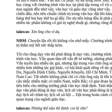
xã hội ở miền Bắc. Văn học cứ phục vụ sát từng bước một. 
học cùng với chương trình văn học lại phải tập trung cổ vũ 
mọi ngành đều như vậy, văn học và giáo dục cũng như vậy. D
chiến đấu, nên tiêu chuẩn chính trị trong văn học đặt lên hàn
hàng thứ hai hay thứ ba gì đấy. Do ưu tiên hàng đầu là phải 
nhiều tác phẩm không có giá trị nghệ thuật gì, nhưng cũng 
talawas
: Xin ông cho ví dụ.
NĐM
: Chuyện lâu rồi tôi không còn nhớ mấy. Chương trình
trị thẩm mỹ hết sức thấp kém.
Tôi cho rằng dạy văn thì phải đúng là dạy văn, chương trình
trình văn học. Vẫn quan tâm tới vấn đề tư tưởng, nhưng phải
Vẫn tuyển lựa nhiều tác giả, nhưng tập trung vào chín ông 
nhiều hơn những tác giả khác, có bài khái quát riêng về tác
Du, Nguyễn Đình Chiểu, Nguyễn Khuyến, Hồ Chí Minh, T
Nam Cao. Tất nhiên không phải chỉ có chín ông này là lớn 
cân nhắc nhiều mặt: có miền Nam, miền Bắc; có giai đoạn lịch
tiêu biểu cho những trường phái văn học nhất định. Tinh thầ
dạy văn phải đúng là dạy văn, lịch sử văn học phải đúng là 
dạy lịch sử chính trị, lịch sử xã hội ... Đặt trong hoàn cảnh
quan trọng của ngành giáo dục.
talawas:
Nhưng thế nào thì được coi là văn?