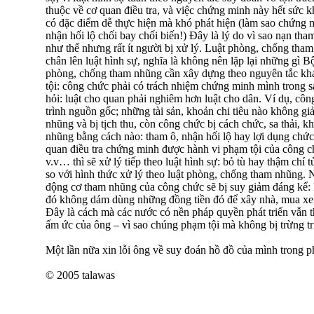
thuộc về cơ quan điều tra, và việc chứng minh này hết sức 
có đặc điểm dễ thực hiện mà khó phát hiện (làm sao chứng m
nhận hối lộ chối bay chối biến!) Ðây là lý do vì sao nạn t
như thế nhưng rất ít người bị xử lý. Luật phòng, chống tha
chân lên luật hình sự, nghĩa là không nên lặp lại những gì B
phòng, chống tham nhũng cần xây dựng theo nguyên tắc khá
tội: công chức phải có trách nhiệm chứng minh mình trong s
hỏi: luật cho quan phải nghiêm hơn luật cho dân. Ví dụ, công
trình nguồn gốc; những tài sản, khoản chi tiêu nào không giải
nhũng và bị tịch thu, còn công chức bị cách chức, sa thải, 
nhũng bằng cách nào: tham ô, nhận hối lộ hay lợi dụng chức 
quan điều tra chứng minh được hành vi phạm tội của công ch
v.v… thì sẽ xử lý tiếp theo luật hình sự: bỏ tù hay thậm chí 
so với hình thức xử lý theo luật phòng, chống tham nhũng. 
động cơ tham nhũng của công chức sẽ bị suy giảm đáng kể: 
đó không dám dùng những đồng tiền đó để xây nhà, mua xe,
Ðây là cách mà các nước có nền pháp quyền phát triển vẫn th
ấm ức của ông – vì sao chúng phạm tội mà không bị trừng tr
Một lần nữa xin lỗi ông về suy đoán hồ đồ của mình trong ph
© 2005 talawas