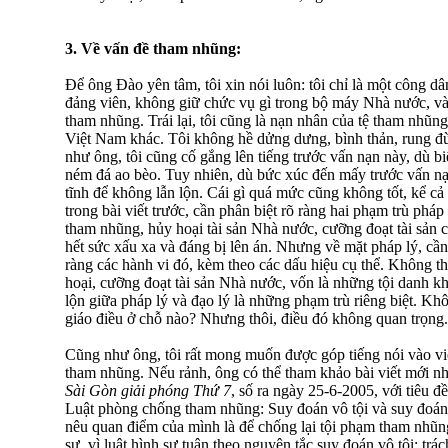
3. Về vấn đề tham nhũng:
Ðể ông Ðào yên tâm, tôi xin nói luôn: tôi chỉ là một công d
đảng viên, không giữ chức vụ gì trong bộ máy Nhà nước, và
tham nhũng. Trái lại, tôi cũng là nạn nhân của tệ tham nhũn
Việt Nam khác. Tôi không hề dửng dưng, bình thản, rung đù
như ông, tôi cũng cố gắng lên tiếng trước vấn nạn này, dù b
ném đá ao bèo. Tuy nhiên, dù bức xúc đến mấy trước vấn nạn
tĩnh để không lẫn lộn. Cái gì quá mức cũng không tốt, kể cả
trong bài viết trước, cần phân biệt rõ ràng hai phạm trù phá
tham nhũng, hủy hoại tài sản Nhà nước, cưỡng đoạt tài sản
hết sức xấu xa và đáng bị lên án. Nhưng về mặt pháp lý, cần
ràng các hành vi đó, kèm theo các dấu hiệu cụ thể. Không t
hoại, cưỡng đoạt tài sản Nhà nước, vốn là những tội danh k
lộn giữa pháp lý và đạo lý là những phạm trù riêng biệt. Khô
giáo điều ở chỗ nào? Nhưng thôi, điều đó không quan trọng.
Cũng như ông, tôi rất mong muốn được góp tiếng nói vào vi
tham nhũng. Nếu rảnh, ông có thể tham khảo bài viết mới nhấ
Sài Gòn giải phóng Thứ 7
, số ra ngày 25-6-2005, với tiêu 
Luật phòng chống tham nhũng: Suy đoán vô tội và suy đoán có
nêu quan điểm của mình là để chống lại tội phạm tham nhũng
sự, vì luật hình sự tuân theo nguyên tắc suy đoán vô tội: t