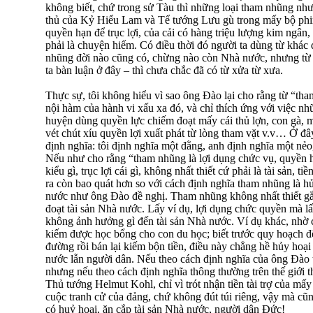
không biết, chứ trong sử Tàu thì những loại tham nhũng nh
thủ của Kỷ Hiểu Lam và Tể tướng Lưu gù trong mấy bộ phim
quyền hạn để trục lợi, của cải có hàng triệu lượng kim ngân
phải là chuyện hiếm. Có điều thời đó người ta dùng từ khác
nhũng đời nào cũng có, chừng nào còn Nhà nước, nhưng từ
ta bàn luận ở đây – thì chưa chắc đã có từ xửa từ xưa.
Thực sự, tôi không hiểu vì sao ông Ðào lại cho rằng từ “t
nội hàm của hành vi xấu xa đó, và chỉ thích ứng với việc n
huyện dùng quyền lực chiếm đoạt mấy cái thủ lợn, con gà,
vét chút xíu quyền lợi xuất phát từ lòng tham vặt v.v… Ở đ
định nghĩa: tôi định nghĩa một đằng, anh định nghĩa một nẻo
Nếu như cho rằng “tham nhũng là lợi dụng chức vụ, quyền hạn 
kiểu gì, trục lợi cái gì, không nhất thiết cứ phải là tài sản, t
ra còn bao quát hơn so với cách định nghĩa tham nhũng là h
nước như ông Ðào đề nghị. Tham nhũng không nhất thiết gắ
đoạt tài sản Nhà nước. Lấy ví dụ, lợi dụng chức quyền mà lấy
không ảnh hưởng gì đến tài sản Nhà nước. Ví dụ khác, nhờ
kiếm được học bổng cho con du học; biết trước quy hoạch để
đường rồi bán lại kiếm bộn tiền, điều này chẳng hề hủy hoại
nước lẫn người dân. Nếu theo cách định nghĩa của ông Ðào 
nhưng nếu theo cách định nghĩa thông thường trên thế giới t
Thủ tướng Helmut Kohl, chỉ vì trót nhận tiền tài trợ của mấ
cuộc tranh cử của đảng, chứ không đút túi riêng, vậy mà cũ
có huỷ hoại, ăn cắp tài sản Nhà nước, người dân Ðức!