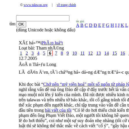
©
www.talawas.org
|
về trang chính
tác giả:
tìm
A
B
C
D
Đ
E
F
G
H
I
J
K
L
(dùng Unicode hoặc không dấu)
XÃ£ há»™i
PhÃ¡p luáº­t
Loạt bài:
Tham nhÅ©ng
1
2
3
4
5
6
7
8
9
10
11
12
13
14
15
16
12.7.2005
ÃoÃ n Tiá»ƒu Long
LÃ dÃ¢n Ä‘en, tÃ´i cháº³ng há» dá»­ng dÆ°ng trÆ°á»›c 
Khi đọc bài “
Chớ nên “mỹ viện hoá” một số ngôn từ pháp l
nghĩ rằng vấn đề mà ông Ðào đề cập ở đây trước hết là vấn
mạo muội nói lên ý kiến của mình. Ðã rút được nhiều kinh n
trên talawas và trên nhiều tờ báo khác, tôi cố gắng tránh tố
thể xúc phạm đến người khác, chỉ tập trung vào vấn đề cần
đầu tiên trong
bài viết của tôi
“Có lẽ do hơi thiếu chút kiến 
phạm đến ông Phạm Viết Ðào, một người tôi không hề quen b
lẽ do hơi thiếu”, coi như một sự suy đoán nhẹ nhàng (tôi cứ n
luật thì sẽ không thể thắc mắc về cách viết “cố ý”, “gây hậ