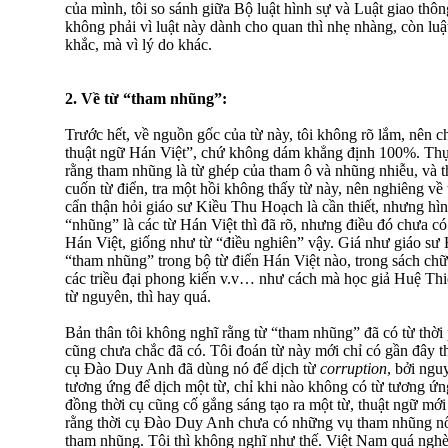
của mình, tôi so sánh giữa Bộ luật hình sự và Luật giao th
không phải vì luật này dành cho quan thì nhẹ nhàng, còn luậ
khắc, mà vì lý do khác.
2. Về từ “tham nhũng”:
Trước hết, về nguồn gốc của từ này, tôi không rõ lắm, nên c
thuật ngữ Hán Việt”, chứ không dám khẳng định 100%. Thực 
rằng tham nhũng là từ ghép của tham ô và nhũng nhiễu, và th
cuốn từ điển, tra một hồi không thấy từ này, nên nghiêng về 
cẩn thận hỏi giáo sư Kiều Thu Hoạch là cần thiết, nhưng h
“nhũng” là các từ Hán Việt thì đã rõ, nhưng điều đó chưa c
Hán Việt, giống như từ “điều nghiên” vậy. Giá như giáo sư H
“tham nhũng” trong bộ từ điển Hán Việt nào, trong sách chữ
các triều đại phong kiến v.v… như cách mà học giả Huệ Thi
từ nguyên, thì hay quá.
Bản thân tôi không nghĩ rằng từ “tham nhũng” đã có từ thời
cũng chưa chắc đã có. Tôi đoán từ này mới chỉ có gần đây th
cụ Ðào Duy Anh đã dùng nó để dịch từ
corruption
, bởi ngu
tương ứng để dịch một từ, chỉ khi nào không có từ tương ứng
đồng thời cụ cũng cố gắng sáng tạo ra một từ, thuật ngữ m
rằng thời cụ Ðào Duy Anh chưa có những vụ tham nhũng nổ
tham nhũng. Tôi thì không nghĩ như thế. Việt Nam quá nghèo