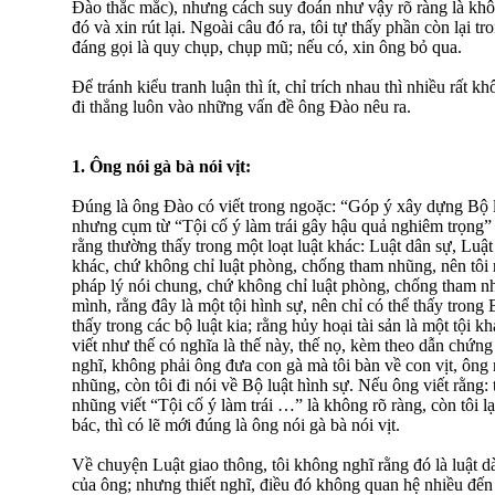
Ðào thắc mắc), nhưng cách suy đoán như vậy rõ ràng là khôn
đó và xin rút lại. Ngoài câu đó ra, tôi tự thấy phần còn lại t
đáng gọi là quy chụp, chụp mũ; nếu có, xin ông bỏ qua.
Ðể tránh kiểu tranh luận thì ít, chỉ trích nhau thì nhiều rất 
đi thẳng luôn vào những vấn đề ông Ðào nêu ra.
1. Ông nói gà bà nói vịt:
Ðúng là ông Ðào có viết trong ngoặc: “Góp ý xây dựng Bộ 
nhưng cụm từ “Tội cố ý làm trái gây hậu quả nghiêm trọng” 
rằng thường thấy trong một loạt luật khác: Luật dân sự, Luật
khác, chứ không chỉ luật phòng, chống tham nhũng, nên tôi 
pháp lý nói chung, chứ không chỉ luật phòng, chống tham nhũ
mình, rằng đây là một tội hình sự, nên chỉ có thể thấy trong
thấy trong các bộ luật kia; rằng hủy hoại tài sản là một tội k
viết như thế có nghĩa là thế này, thế nọ, kèm theo dẫn chứng
nghĩ, không phải ông đưa con gà mà tôi bàn về con vịt, ôn
nhũng, còn tôi đi nói về Bộ luật hình sự. Nếu ông viết rằng
nhũng viết “Tội cố ý làm trái …” là không rõ ràng, còn tôi lạ
bác, thì có lẽ mới đúng là ông nói gà bà nói vịt.
Về chuyện Luật giao thông, tôi không nghĩ rằng đó là luật d
của ông; nhưng thiết nghĩ, điều đó không quan hệ nhiều đến