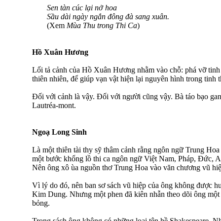
Sen tàn cúc lại nở hoa
Sầu dài ngày ngắn đông đà sang xuân.
(Xem
Mùa Thu trong Thi Ca
)
Hồ Xuân Hương
Lối tả cảnh của Hồ Xuân Hương nhằm vào chỗ: phá vỡ tinh 
thiên nhiên, để giúp vạn vật hiện lại nguyên hình trong tinh t
Đối với cảnh là vậy. Đối với người cũng vậy. Bà táo bạo ga
Lautréa-mont.
Ngoạ Long Sinh
Là một thiên tài thy sỹ thâm cảnh rằng ngôn ngữ Trung Hoa
một bước khổng lồ thi ca ngôn ngữ Việt Nam, Pháp, Đức, A
Nên ông xô ùa nguồn thơ Trung Hoa vào văn chương vũ hiệ
Vì lý do đó, nên ban sơ sách vũ hiệp của ông không được 
Kim Dung. Nhưng một phen đã kiên nhẫn theo dõi ông một th
bỏng.
Trong sách ông không có những loại tên hề Shakespeare. 