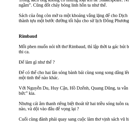
ngầm”. Cũng đốt cháy bỏng linh hồn ta như thế.
Sách của ông còn mở ra một khoảng vắng lặng để cho Dịch 
thành tựu một bước đường tối hậu cho sử lịch Đông Phương
Rimbaud
Mỗi phen muốn nói tới thơ Rimbaud, thì lập thời ta gác bút b
thi ca.
Để làm gì như thế ?
Để có thể cho hai làn sóng bành bái cùng song song dâng lê
một tinh thể nào khác.
Với Nguyễn Du, Huy Cận, Hồ Dzếnh, Quang Dũng, ta vẫn 
bức” kia.
Nhưng cái âm thanh riêng biệt thoát từ hai triều sóng tuôn r
nào, và dội vào đâu để vọng lại ?
Cuối cùng đành phải quay sang cuộc làm thơ vịnh sách vũ h