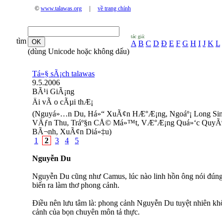
©
www.talawas.org
|
về trang chính
tác giả:
tìm
A
B
C
D
Đ
E
F
G
H
I
J
K
L
(dùng Unicode hoặc không dấu)
Tá»§ sÃ¡ch talawas
9.5.2006
BÃ¹i GiÃ¡ng
Äi vÃ o cÃµi thÆ¡
(Nguyá»…n Du, Há»“ XuÃ¢n HÆ°Æ¡ng, Ngoáº¡ Long Sinh,
VÄƒn Thu, Tráº§n CÅ© Má»™t, VÆ°Æ¡ng Quá»‘c QuyÃªn
BÃ¬nh, XuÃ¢n Diá»‡u)
1
2
3
4
5
Nguyễn Du
Nguyễn Du cũng như Camus, lúc nào linh hồn ông nói đúng ti
biến ra làm thơ phong cảnh.
Điều nên lưu tâm là: phong cảnh Nguyễn Du tuyệt nhiên khôn
cảnh của bọn chuyên môn tả thực.