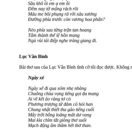
Sầu khổ ôi em ạ em ôi
Đêm nay tờ mộng rách rồi
Máu me bồi phụng rã rời xãu xương
Đường phía trước còn vương hoa phấn?
Nẻo phía sau từng trận tan hoang
Tâm thành thể lệ hỗn mang
Ngủ vùi tái điệp nghe tràng giang đi.
Lục Vân Bình
Bài thơ sau của Lục Vân Bình tình cờ tôi đọc được. Không rõ
Ngày xế
Ngày xế đi qua xóm nhẹ nhàng
Chuông chùa vọng tiếng gọi đa mang
Ai về kết áo vàng tơ cỏ
Phương trượng từ đàm có hỏi han
Chung nhật thiết tha gào tiếng cuối
Mây trời bỗng loãng mất dư vang
Mai kìa chìm tắt giòng thơ suối
Mạch động âm thầm hết thở than.