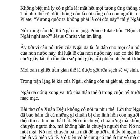
Không biệt mà ly có nghĩa là: mất hết mọi tương ứng thông 
Thì như thế cõi đời không còn là cõi sống của con người ta.
Pilate: “Vương quốc ta không phải là cõi đời này” thì ý Ngà
Nói xong câu đó, thì Ngài im lặng. Ponce Pilate hỏi: “Bọn c
Ngài nghĩ sao?” Jésus Christ vẫn im lặng.
Ấy bởi vì câu nói trên của Ngài đã là lời đáp cho mọi câu hỏ
của non nước này, thì luật lệ của non nước này sao có thể lê
chơi giây lát, ôn tồn tâm sự phút giây, rồi phiêu nhiên nhi 
Mọi oan nghiệt trần gian thế là được gột rửa sạch sẽ vệ sinh.
Trong trận lặng lẽ kia của Ngài, chẳng còn ai giết ai, chẳn
Ngài đã đóng xong vai trò của thân thể ở trong cuộc hý trư
mạc mạc.
Bài thơ của Xuân Diệu không có nói ra như thế. Lời thơ N
đã bao hàm tất cả những gì chuẩn bị cho linh hồn con người ta
điệu thi ca hiu hiu hắt hắt. Nó nói chuyện hoa rừng mà khô
chuyện người thơ, mà không hẳn là chuyện người thơ. Nó n
một ngả. Nó nói chuyện bà la mật để người ta thấy bỉ ngạn l
thể là vô biên vô tế. Vô biên vô tế cũng có thể là hư vô mà 