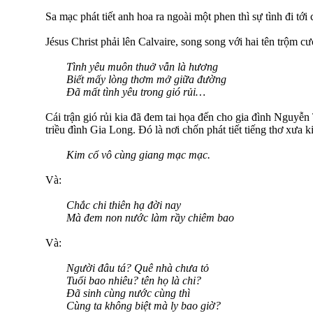
Sa mạc phát tiết anh hoa ra ngoài một phen thì sự tình đi tới
Jésus Christ phải lên Calvaire, song song với hai tên trộm 
Tình yêu muôn thuở vẫn là hương
Biết mấy lòng thơm mở giữa đường
Đã mất tình yêu trong gió rủi…
Cái trận gió rủi kia đã đem tai họa đến cho gia đình Nguyễ
triều đình Gia Long. Đó là nơi chốn phát tiết tiếng thơ xưa ki
Kim cổ vô cùng giang mạc mạc.
Và:
Chắc chi thiên hạ đời nay
Mà đem non nước làm rầy chiêm bao
Và:
Người đâu tá? Quê nhà chưa tỏ
Tuổi bao nhiêu? tên họ là chi?
Đã sinh cùng nước cùng thì
Cùng ta không biệt mà ly bao giờ?