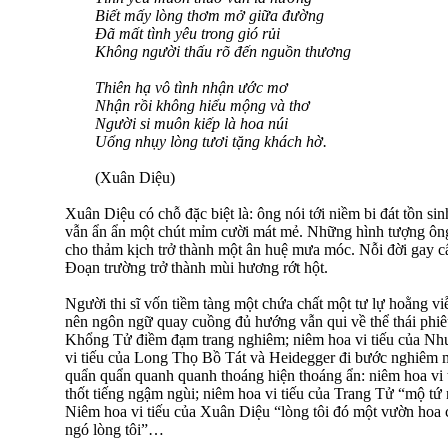
Biết mấy lòng thơm mở giữa đường
Đã mất tình yêu trong gió rủi
Không người thấu rõ đến nguồn thương
Thiên hạ vô tình nhận ước mơ
Nhận rồi không hiểu mộng và thơ
Người si muôn kiếp là hoa núi
Uổng nhụy lòng tươi tặng khách hờ.
(Xuân Diệu)
Xuân Diệu có chỗ đặc biệt là: ông nói tới niềm bi đát tồn si
vẫn ẩn ẩn một chút mỉm cười mát mẻ. Những hình tượng ông
cho thảm kịch trở thành một ân huệ mưa móc. Nỗi đời gay c
Đoạn trường trở thành mùi hương rớt hột.
Người thi sĩ vốn tiềm tàng một chứa chất một tư lự hoằng vi
nên ngôn ngữ quay cuồng đủ hướng vẫn qui về thể thái phiêu
Khổng Tử điềm đạm trang nghiêm; niêm hoa vi tiếu của Nh
vi tiếu của Long Thọ Bồ Tát và Heidegger đi bước nghiêm 
quẩn quẩn quanh quanh thoáng hiện thoáng ẩn: niêm hoa vi 
thốt tiếng ngậm ngùi; niêm hoa vi tiếu của Trang Tử “mộ tứ n
Niêm hoa vi tiếu của Xuân Diệu “lòng tôi đó một vườn hoa 
ngó lòng tôi”…