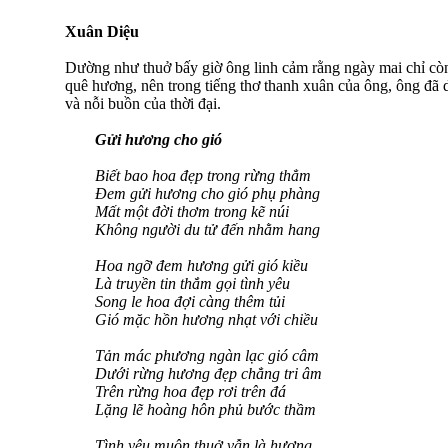
Xuân Diệu
Dường như thuở bấy giờ ông linh cảm rằng ngày mai chỉ còn 
quê hương, nên trong tiếng thơ thanh xuân của ông, ông đã dố
và nỗi buồn của thời đại.
Gửi hương cho gió
Biết bao hoa đẹp trong rừng thẳm
Đem gửi hương cho gió phụ phàng
Mất một đời thơm trong kẽ núi
Không người du tử đến nhằm hang
Hoa ngỡ đem hương gửi gió kiều
Là truyền tin thắm gọi tình yêu
Song le hoa đợi càng thêm tủi
Gió mặc hồn hương nhạt với chiều
Tản mác phương ngàn lạc gió câm
Dưới rừng hương đẹp chẳng tri âm
Trên rừng hoa đẹp rơi trên đá
Lặng lẽ hoàng hôn phủ bước thầm
Tình yêu muôn thuở vẫn là hương