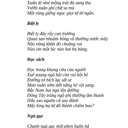
Xuân đi như mộng trái đà sang thu
Vườn xuân ghi chữ sa mù
Một vùng giếng ngọc giọt từ từ ngân.
Biệt ly
Biệt ly đầy rẫy can trường
Quan san nhuộm bóng vô thường nước mây
Não nùng khăn đỏ choàng vai
Nào xin một lúc nào hai ba hàng.
Đọc sách
Đọc trang khung cửa của người
Xuê xoang ngộ hội còn vui hội hè
Đường tơ bích lục sắt se
Mưa xuân sớm dứt nắng hè vội sang.
Bắc Nam hai ngả lộn đường
Đông Tây trùng ngộ phi thường âm thanh
Dẫu sao nguồn cũ sao đành
Mấy lòng hạ tứ đã thành chiêm bao?
Ngủ gục
Chạnh ngủ gục một phen buồn bã