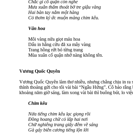
Chắc gì cố quận còn nghe
Mưa xuân thấm thoát bờ tre giậu vàng
Hai bàn tay nắm một hàng
Cỏ thơm ký ức muộn màng chim kêu.
Vân hoa
Môi vàng nửa giọt máu hoa
Dấu in hằng cửu đã xa mây vàng
Trang hồng rứt bỏ từng trang
Mùa xuân cố quận nhớ nàng không tên.
Vương Quốc Quyên
Vương Quốc Quyên làm thơ nhiều, nhưng chẳng chịu in ra 
thỉnh thoảng gửi cho tôi vài bài “Ngẫu Hứng”. Cô bảo rằng
khoảng năm giờ sáng, làm xong vài bài thì buông bút, lo việ
Chim kêu
Nửa tiếng chim kêu lạc giọng rồi
Đồng hoang chừ cỏ lấp hai nơi
Chữ nghiêng trang giấy đêm về sáng
Gà gáy biên cương tiếng lộn lời