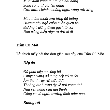
Mùa xuân xanh thu muộn hai hàng
Song song từ giã lên đàng
Cơn mưa chếnh choáng ngựa vàng ướt lưng
Màu thấm thoát xưa từng đã luống
Hương gây ngô cuồn cuộn quen rồi
Đường trường điểm gạch tô vôi
Non trùng điệp giục ra đời ai đi.
Trần Cũ Một
Tôi thích mấy bài thơ đơn giản sau đây của Trần Cũ Một.
Nếp áo
Đã phai nếp áo sông hồ
Chuyện vàng đá cũng nếp xô đi rồi
Âm thanh ray rứt nửa đời
Thoảng dư hương ấy về nơi vong tình
Ngủ yên hằng cửu nín thinh
Càng xa vó ngựa trường đình năm nào.
Buông rơi