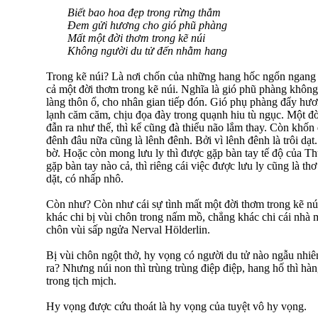
Biết bao hoa đẹp trong rừng thẳm
Đem gửi hương cho gió phũ phàng
Mất một đời thơm trong kẽ núi
Không người du tử đến nhằm hang
Trong kẽ núi? Là nơi chốn của những hang hốc ngổn ngan
cả một đời thơm trong kẽ núi. Nghĩa là gió phũ phàng khôn
làng thôn ổ, cho nhân gian tiếp đón. Gió phụ phàng đẩy hươ
lạnh căm căm, chịu đọa đày trong quạnh hiu tù ngục. Một đờ
đẫn ra như thế, thì kể cũng đà thiểu não lắm thay. Còn khố
đênh đâu nữa cũng là lênh đênh. Bởi vì lênh đênh là trôi dạt.
bờ. Hoặc còn mong lưu ly thì được gặp bàn tay tế độ của
gặp bàn tay nào cả, thì riêng cái việc được lưu ly cũng là th
dặt, có nhấp nhô.
Còn như? Còn như cái sự tình mất một đời thơm trong kẽ núi,
khác chi bị vùi chôn trong nấm mồ, chẳng khác chi cái nh
chôn vùi sấp ngửa Nerval Hölderlin.
Bị vùi chôn ngột thở, hy vọng có người du tử nào ngẫu nhi
ra? Nhưng núi non thì trùng trùng điệp điệp, hang hố thì hà
trong tịch mịch.
Hy vọng được cứu thoát là hy vọng của tuyệt vô hy vọng.