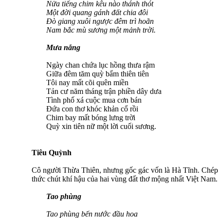
Nửa tiếng chim kêu nào thánh thót
Một đời quang gánh đất chia đôi
Đò giang xuôi ngược đêm trì hoãn
Nam bắc mù sương một mảnh trời.
Mưa nắng
Ngày chan chứa lục hồng thưa rậm
Giữa đêm tăm quỳ bẩm thiên tiên
Tôi nay mất cõi quên miền
Tản cư năm tháng trận phiền dây dưa
Tình phố xá cuộc mua cơn bán
Đứa con thơ khóc khản cổ rồi
Chim bay mất bóng lưng trời
Quỳ xin tiên nữ một lời cuối sương.
Tiêu Quỳnh
Cô người Thừa Thiên, nhưng gốc gác vốn là Hà Tĩnh. Chép r
thức chút khí hậu của hai vùng đất thơ mộng nhất Việt Nam.
Tao phùng
Tao phùng bến nước đầu hoa