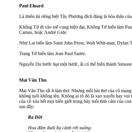
Paul Eluard
Là thiên tài riêng biệt Tây Phương đích đáng là hóa thân c
Khổng Tử đi vào mê cung hiện đại, Khổng Tử biến làm Paul
Camus, hoặc André Gide.
Như Lai biến làm Saint John Perse, Walt Whit-man, Dylan 
Trang Tử biến làm Jean Paul Sartre.
Nguyễn Du bước hụt một bước, ắt có thể biến thành Simone
Mai Vân Thu
Mai Vân Thu rất ít làm thơ. Nhưng mỗi bài thơ của cô mang tí
không tuổi không tên. Không ai rõ đó là xao xuyến hay vui 
của cô xóa hết mọi biên giới trong bảy mối tình cảm của con
sau đây:
Ra Đời
Hoa đắm đuối lìa cành rớt xuống