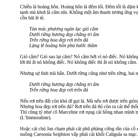
Chiều là hoàng hôn. Hoàng hôn là đêm tối. Đêm tối là dặm 
tạnh mù khơi là câm nín. Không một âm thanh tương ứng vọng
cồn bãi lè tè.
Tản mác phương ngàn lạc gió câm
Dưới rừng hương đẹp chẳng tri âm
Trên rừng hoa đẹp rơi trên đá
Lặng lẽ hoàng hôn phủ bước thầm
Gió câm? Gió sao lại câm? Nó câm bởi vì nó điếc. Nó không 
lời thì ắt nó không điếc. Nó không điếc thì ắt nó không câm.
Nhưng sự tình trái hẳn. Dưới rừng cũng như trên rừng, hai n
Dưới rừng hương đẹp chẳng tri âm
Trên rừng hoa đẹp rơi trên đá
Nếu rơi trên đất còn khả dĩ gọi là. Mà nếu rơi được trên gi
Nhưng hoa đẹp rơi trên đá? Rơi trên đá thì còn ra cái thể thố
Thì cũng tỷ như cô Marceline rơi rụng cái hồng nhan mình t
(L’Immoraliste).
Hoặc cái chú Jan chạm phải cái phũ phàng cứng rắn của cô 
nuồng Caesonia Seiphion vấp phải cái khối Caligula sa mạc.