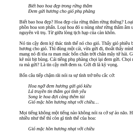
Biết bao hoa đẹp trong rừng thẳm
Đem gửi hương cho gió phụ phàng
Biết bao hoa đẹp? Hoa đẹp của rừng thẳm rừng thiêng? Loại
phồn hoa son phấn. Loại hoa đó u nùng như rừng thẳm âm u
nguyên vũ trụ. Từ giữa lòng tịch hạp của càn khôn.
Nó tin cậy đem ký thác tinh thể nó cho gió. Thấy gió phiêu 
hương cho gió. Thì đùng một cái, vừa gửi đi, thoắt thấy mìn
mang nó đi tỏa ra man mác bốn chân trời chân mây tứ hải. G
kẽ núi bịt bùng. Cái tiếng phụ phàng chọi lại đem gửi. Chọi
ra mà gửi? Là tin cậy mới đem ra. Gửi đi là kỳ vọng.
Bốn câu tiếp chậm rãi nói ra sự tình trớ trêu cắc cớ:
Hoa ngỡ đem hương gửi gió kiều
Lá truyền tin thắm gọi tình yêu
Song le hoa đợi càng thêm tủi
Gió mặc hồn hương nhạt với chiều…
Mọi tiếng không một tiếng nào không nói ra cớ sự ảo não. H
nhiều như thế thì còn gì tinh thể của hoa:
Gió mặc hồn hương nhạt với chiều