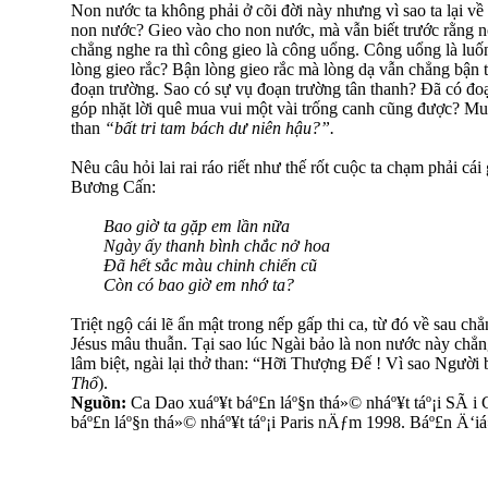
Non nước ta không phải ở cõi đời này nhưng vì sao ta lại v
non nước? Gieo vào cho non nước, mà vẫn biết trước rằng 
chẳng nghe ra thì công gieo là công uổng. Công uổng là luốn
lòng gieo rắc? Bận lòng gieo rắc mà lòng dạ vẫn chẳng bận
đoạn trường. Sao có sự vụ đoạn trường tân thanh? Đã có đoạ
góp nhặt lời quê mua vui một vài trống canh cũng được? Mu
than
“bất tri tam bách dư niên hậu?”.
Nêu câu hỏi lai rai ráo riết như thế rốt cuộc ta chạm phải cái
Bương Cấn:
Bao giờ ta gặp em lần nữa
Ngày ấy thanh bình chắc nở hoa
Đã hết sắc màu chinh chiến cũ
Còn có bao giờ em nhớ ta?
Triệt ngộ cái lẽ ẩn mật trong nếp gấp thi ca, từ đó về sau ch
Jésus mâu thuẫn. Tại sao lúc Ngài bảo là non nước này chẳn
lâm biệt, ngài lại thở than: “Hỡi Thượng Đế ! Vì sao Người
Thổ
).
Nguồn:
Ca Dao xuáº¥t báº£n láº§n thá»© nháº¥t táº¡i SÃ
báº£n láº§n thá»© nháº¥t táº¡i Paris nÄƒm 1998. Báº£n Ä‘iá