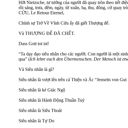
Hỡi Nietzsche, tư tưởng của người đã quay tròn theo tiết điệu
rồi sáng, trưa, đêm, ngày, từ xuân, hạ, thu, đông, cứ qua
CỬU, Le Retour Eternel,
Chính sự Trở Về Vĩnh Cửu ấy đã giết Thượng đế.
Và THƯỢNG ĐẾ ĐÃ CHẾT.
Dass Gott tot ist!
“Ta dạy đạo siêu nhân cho các người. Con người là một sinh
qua” (
Ich lehre euch den Übermenschen. Der Mensch ist et
Và Siêu nhân là gì?
Siêu nhân là vượt lên trên cả Thiện và Ác “Jenseits von Gu
Siêu nhân là kẻ Giác Ngộ
Siêu nhân là Hành Động Thuần Tuý
Siêu nhân là Siêu Thoát
Siêu nhân là Tự Do