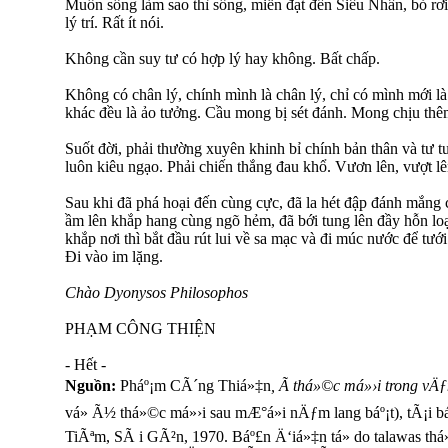
Muốn sống làm sao thì sống, miễn đạt đến Siêu Nhân, bỏ rơi
lý trí. Rất ít nói.
Không cần suy tư có hợp lý hay không. Bất chấp.
Không có chân lý, chính mình là chân lý, chỉ có mình mới là 
khác đều là ảo tưởng. Cầu mong bị sét đánh. Mong chịu thê
Suốt đời, phải thường xuyên khinh bỉ chính bản thân và tư 
luôn kiêu ngạo. Phải chiến thắng đau khổ. Vươn lên, vượt lê
Sau khi đã phá hoại đến cùng cực, đã la hét đập đánh mắng 
ầm lên khắp hang cùng ngõ hẻm, đã bới tung lên đầy hỗn l
khắp nơi thì bắt đầu rút lui về sa mạc và đi múc nước để tư
Đi vào im lặng.
Chào Dyonysos Philosophos
PHẠM CÔNG THIỆN
- Hết -
Nguồn:
Pháº¡m CÃ´ng Thiá»‡n
, Ã thá»©c má»›i trong vÄƒ
vá» Ã½ thá»©c má»›i sau mÆ°á»i nÄƒm lang báº¡t), tÃ¡i 
TiÃªm, SÃ i GÃ²n, 1970. Báº£n Ä‘iá»‡n tá»­ do talawas th