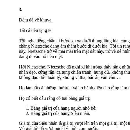
3.
Đêm đã về khuya.
Tất cả đều lặng lẽ.
Tôi nghe tiếng chân ai bước xa xa dưới thung lũng kia, cùng 
chăng Nietzsche đang âm thầm bước đi dưới kia. Tôi tin rằng
này, Nietzsche trở về mãi mãi trên mặt đất này, trở về để n
đang đi vào hố tiêu diệt.
Hỡi Nietzsche. Nietzsche đã nghĩ gì khi trông thấy rằng nh
nhân đạo, cứng rắn, ca tụng chiến tranh, hung dữ, không th
không đạo đức luân lý, không vị tha, bác ái, vân vân…
Họ làm tất cả những thứ trên và họ hãnh diện cho rằng làm 
Họ có biết đâu rằng có hai bảng giá trị:
Bảng giá trị của hạng người nhỏ bé;
Bảng giá trị của hạng Siêu nhân.
Giá trị của Siêu nhân là giá trị vượt lên trên mọi giá trị, một t
Vô giá, tức là vượt ngoài ý thức con người.