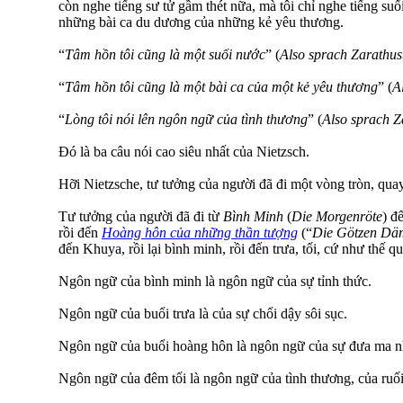
còn nghe tiếng sư tử gầm thét nữa, mà tôi chỉ nghe tiếng suối
những bài ca du dương của những kẻ yêu thương.
“
Tâm hồn tôi cũng là một suối nước
” (
Also sprach Zarathus
“
Tâm hồn tôi cũng là một bài ca của một kẻ yêu thương
” (
A
“
Lòng tôi nói lên ngôn ngữ của tình thương
” (
Also sprach Z
Đó là ba câu nói cao siêu nhất của Nietzsch.
Hỡi Nietzsche, tư tưởng của người đã đi một vòng tròn, quay 
Tư tưởng của người đã đi từ
Bình Minh
(
Die Morgenröte
) đ
rồi đến
Hoàng hôn của những thần tượng
(“
Die Götzen D
đến Khuya, rồi lại bình minh, rồi đến trưa, tối, cứ như thế q
Ngôn ngữ của bình minh là ngôn ngữ của sự tỉnh thức.
Ngôn ngữ của buổi trưa là của sự chổi dậy sôi sục.
Ngôn ngữ của buổi hoàng hôn là ngôn ngữ của sự đưa ma n
Ngôn ngữ của đêm tối là ngôn ngữ của tình thương, của ruối 