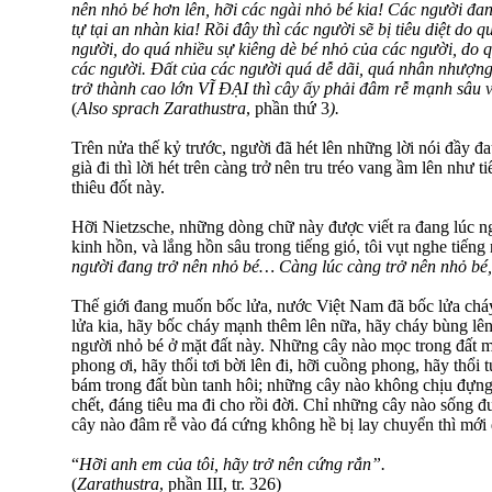
nên nhỏ bé hơn lên, hỡi các ngài nhỏ bé kia! Các người đan
tự tại an nhàn kia! Rồi đây thì các người sẽ bị tiêu diệt do 
người, do quá nhiều sự kiêng dè bé nhỏ của các người, do 
các người. Đất của các người quá dễ dãi, quá nhân nhượn
trở thành cao lớn VĨ ĐẠI thì cây ấy phải đâm rễ mạnh sâu
(
Also sprach Zarathustra
, phần thứ 3
).
Trên nửa thế kỷ trước, người đã hét lên những lời nói đầy đ
già đi thì lời hét trên càng trở nên tru tréo vang ầm lên như 
thiêu đốt này.
Hỡi Nietzsche, những dòng chữ này được viết ra đang lúc ngo
kinh hồn, và lắng hồn sâu trong tiếng gió, tôi vụt nghe tiếng 
người đang trở nên nhỏ bé… Càng lúc càng trở nên nhỏ bé, 
Thế giới đang muốn bốc lửa, nước Việt Nam đã bốc lửa chá
lửa kia, hãy bốc cháy mạnh thêm lên nữa, hãy cháy bùng lên 
người nhỏ bé ở mặt đất này. Những cây nào mọc trong đất m
phong ơi, hãy thổi tơi bời lên đi, hỡi cuồng phong, hãy thổi
bám trong đất bùn tanh hôi; những cây nào không chịu đựng
chết, đáng tiêu ma đi cho rồi đời. Chỉ những cây nào sống 
cây nào đâm rễ vào đá cứng không hề bị lay chuyển thì mới
“
Hỡi anh em của tôi, hãy trở nên cứng rắn”.
(
Zarathustra
, phần III, tr. 326)