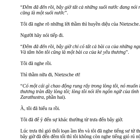
“
Đêm đã đến rồi, bây giờ tất cả những suối nước đang nói r
cũng là một suối nước
”.
Tôi đã nghe rõ những lời thầm thì huyền diệu của Nietzsche.
Người hãy nói tiếp đi.
“
Đêm đã đến rồi, bây giờ chỉ có tất cả bài ca của những ngư
Và tâm hồn tôi cũng là một bài ca của kẻ yêu thương
”.
Tôi đã nghe rồi.
Thì thầm nữa đi, Nietzsche ơi!
“
Có một cái gì chao động rung rẩy trong lòng tôi, nó muốn l
thương tràn đầy lòng tôi; lòng tôi nói lên ngôn ngữ của tìn
Zarathustra
, phần hai).
À, tôi đã hiểu ra rồi.
Tôi đã để ý đến sự khác thường từ trưa đến bây giờ.
Lúc trưa thì gió thổi loạn ầm lên và tôi đã nghe tiếng sư tử t
bây giờ đã đến đêm tối thì tôi không còn nghe tiếng gió rú n