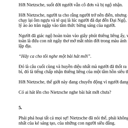
Hỡi Nietzsche, suốt đời người vẫn cô đơn và bị ngộ nhận.
Hỡi Nietzsche, người ta cho rằng người trở nên điên, nhưng 
chạy lại ôm ngựa và té quị là lúc người đã đạt đến Đại Ngộ, t
lý ào ào tràn ngập vào tâm thức bừng sáng của người.
Người đã giác ngộ hoàn toàn vào giây phút thiêng liêng ấy, 
toàn là đứa con nít ngây thơ mở mắt nhìn đời trong màu ánh 
lập địa.
“Hãy ca cho tôi nghe một bài hát mới”.
Đó là câu cuối cùng và huyền diệu nhất mà người đã thốt ra
bí, đó là tiếng chấp nhận thiêng liêng của một tâm hồn siêu t
Hỡi Nietzsche, thế giới này đang chuyển động vì người đang t
Có ai hát lên cho Nietzsche nghe bài hát mới chưa?
5.
Phải phá hoại tất cả mọi sự! Nietzsche đã nói thế, phải kh
nhất của kẻ sáng tạo, của những con người siêu đẳng.