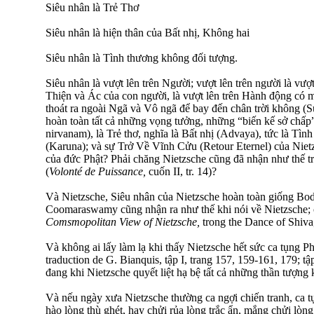
Siêu nhân là Trẻ Thơ
Siêu nhân là hiện thân của Bất nhị, Không hai
Siêu nhân là Tình thương không đối tượng.
Siêu nhân là vượt lên trên Người; vượt lên trên người là vượt
Thiện và Ác của con người, là vượt lên trên Hành động có m
thoát ra ngoài Ngã và Vô ngã để bay đến chân trời không (S
hoàn toàn tất cả những vọng tưởng, những “biến kế sở chấp”
nirvanam), là Trẻ thơ, nghĩa là Bất nhị (Advaya), tức là Tì
(Karuna); và sự Trở Về Vĩnh Cửu (Retour Eternel) của Niet
của đức Phật? Phải chăng Nietzsche cũng đã nhận như thế 
(
Volonté de Puissance,
cuốn II, tr. 14)?
Và Nietzsche, Siêu nhân của Nietzsche hoàn toàn giống Bodh
Coomaraswamy cũng nhận ra như thế khi nói về Nietzsche;
Comsmopolitan View of Nietzsche,
trong the Dance of Shiva,
Và không ai lấy làm lạ khi thấy Nietzsche hết sức ca tụng Ph
traduction de G. Bianquis, tập I, trang 157, 159-161, 179; tập
đang khi Nietzsche quyết liệt hạ bệ tất cả những thần tượng 
Và nếu ngày xưa Nietzsche thường ca ngợi chiến tranh, ca t
hào lòng thù ghét, hay chửi rủa lòng trắc ẩn, mắng chửi lòng