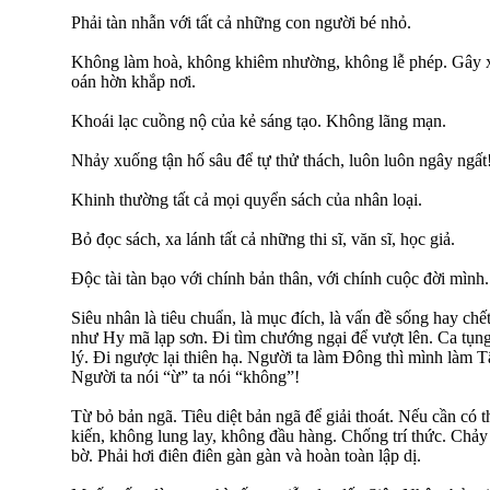
Phải tàn nhẫn với tất cả những con người bé nhỏ.
Không làm hoà, không khiêm nhường, không lễ phép. Gây xá
oán hờn khắp nơi.
Khoái lạc cuồng nộ của kẻ sáng tạo. Không lãng mạn.
Nhảy xuống tận hố sâu để tự thử thách, luôn luôn ngây ngất
Khinh thường tất cả mọi quyển sách của nhân loại.
Bỏ đọc sách, xa lánh tất cả những thi sĩ, văn sĩ, học giả.
Độc tài tàn bạo với chính bản thân, với chính cuộc đời mình.
Siêu nhân là tiêu chuẩn, là mục đích, là vấn đề sống hay ch
như Hy mã lạp sơn. Đi tìm chướng ngại để vượt lên. Ca tụn
lý. Đi ngược lại thiên hạ. Người ta làm Đông thì mình làm Tâ
Người ta nói “ừ” ta nói “không”!
Từ bỏ bản ngã. Tiêu diệt bản ngã để giải thoát. Nếu cần có 
kiến, không lung lay, không đầu hàng. Chống trí thức. Chảy
bờ. Phải hơi điên điên gàn gàn và hoàn toàn lập dị.