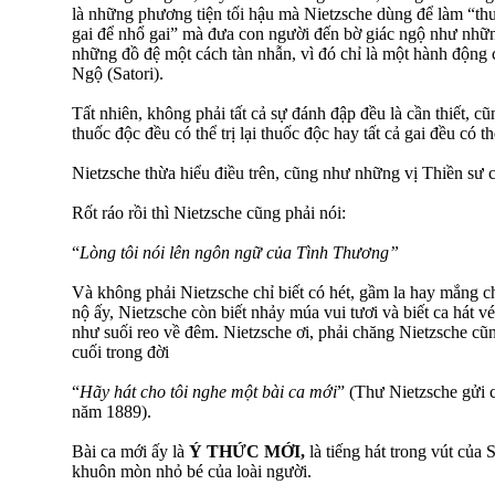
là những phương tiện tối hậu mà Nietzsche dùng để làm “th
gai để nhổ gai” mà đưa con người đến bờ giác ngộ như nhữ
những đồ đệ một cách tàn nhẫn, vì đó chỉ là một hành động 
Ngộ (Satori).
Tất nhiên, không phải tất cả sự đánh đập đều là cần thiết, 
thuốc độc đều có thể trị lại thuốc độc hay tất cả gai đều có t
Nietzsche thừa hiểu điều trên, cũng như những vị Thiền sư 
Rốt ráo rồi thì Nietzsche cũng phải nói:
“
Lòng tôi nói lên ngôn ngữ của Tình Thương”
Và không phải Nietzsche chỉ biết có hét, gầm la hay mắng ch
nộ ấy, Nietzsche còn biết nhảy múa vui tươi và biết ca hát 
như suối reo về đêm. Nietzsche ơi, phải chăng Nietzsche cũng
cuối trong đời
“
Hãy hát cho tôi nghe một bài ca mới
” (Thư Nietzsche gửi c
năm 1889).
Bài ca mới ấy là
Ý THỨC MỚI,
là tiếng hát trong vút của
khuôn mòn nhỏ bé của loài người.