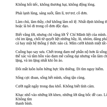
Không hối tiếc, không thương hại, không động lòng.
Phải lạnh lùng, sáng suốt, lầm lì, trơ trơ, cô đơn.
Làm chủ, làm thầy, chứ không làm nô lệ. Nhất định không t
hoặc là bỏ đi trong cô đơn độc đạo.
Biết vâng lời, nhưng chỉ vâng lời Ý Chí Mãnh liệt của mì
chỉ im lặng, chối từ quyết liệt những bầy, lũ, nhóm, đảng 
cả hay một hệ thống ý thức nào cả. Mỉm cười khinh miệt tất
Cuồng bạo say sưa. Chết trong đam mê phẫn nộ hơn là sống
thể xác và tâm hồn vào đam mê cuồng dại nhưng vẫn làm chủ
lặng, và im lặng nhất khi ồn ào.
Đôi mắt luôn luôn hừng hực lửa thiêng. Đi tìm nguy hiểm.
Sống cực đoan, sống hết mình, sống tận cùng.
Cười ngất ngây trong đau khổ. Không biết tình cảm.
Khạc nhổ vào những lời khen, những lời tâng bốc đề cao. Lò
Không tìm
thanh bình.