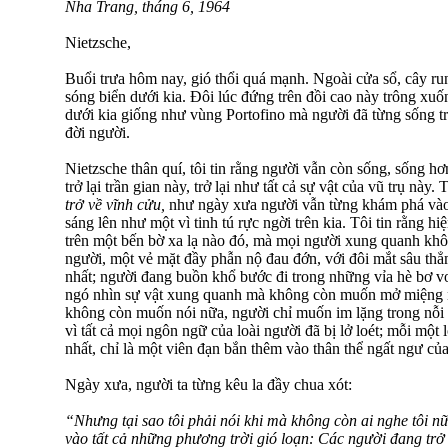
Nha Trang, tháng 6, 1964
Nietzsche,
Buổi trưa hôm nay, gió thổi quá mạnh. Ngoài cửa sổ, cây r
sóng biển dưới kia. Đôi lúc đứng trên đồi cao này trông xuố
dưới kia giống như vùng Portofino mà người đã từng sống t
đời người.
Nietzsche thân quí, tôi tin rằng người vẫn còn sống, sống hơ
trở lại trần gian này, trở lại như tất cả sự vật của vũ trụ này. 
trở về vĩnh cửu,
như ngày xưa người vẫn từng khám phá vào
sáng lên như một vì tinh tú rực ngời trên kia. Tôi tin rằng 
trên một bến bờ xa lạ nào đó, mà mọi người xung quanh khôn
người, một vẻ mặt đầy phẫn nộ đau đớn, với đôi mắt sâu th
nhất; người đang buồn khổ bước đi trong những vỉa hè bơ vơ
ngó nhìn sự vật xung quanh mà không còn muốn mở miệng nó
không còn muốn nói nữa, người chỉ muốn im lặng trong nỗi l
vì tất cả mọi ngôn ngữ của loài người đã bị lở loét; mỗi một l
nhất, chỉ là một viên đạn bắn thêm vào thân thể ngất ngư của
Ngày xưa, người ta từng kêu la đầy chua xót:
“Nhưng tại sao tôi phải nói khi mà không còn ai nghe tôi nữa
vào tất cả những phương trời gió loạn: Các người đang trở 