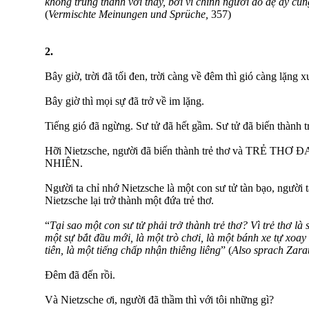
không trung thành với thầy, bởi vì chính người đồ đệ ấy cũ
(
Vermischte Meinungen und Sprüche,
357)
2.
Bây giờ, trời đã tối đen, trời càng về đêm thì gió càng lặng 
Bây giờ thì mọi sự đã trở về im lặng.
Tiếng gió đã ngừng. Sư tử đã hết gầm. Sư tử đã biến thành tr
Hỡi Nietzsche, người đã biến thành trẻ thơ và TRẺ 
NHIÊN.
Người ta chỉ nhớ Nietzsche là một con sư tử tàn bạo, người t
Nietzsche lại trở thành một đứa trẻ thơ.
“
Tại sao một con sư tử phải trở thành trẻ thơ? Vì trẻ thơ là
một sự bắt đầu mới, là một trò chơi, là một bánh xe tự xoa
tiên, là một tiếng chấp nhận thiêng liêng
” (
Also sprach Zara
Đêm đã đến rồi.
Và Nietzsche ơi, người đã thầm thì với tôi những gì?