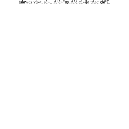
talawas vá»›i sá»± Ä‘á»“ng Ã½ cá»§a tÃ¡c giáº£.