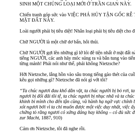
SINH MỘT CHỦNG LOẠI MỚI Ở TRẦN GIAN NÀY.
Chiến tranh góp sức vào VIỆC PHÁ HỦY TẬN GỐC R
MẶT ĐẤT NÀY.
Loài người phải bị tiêu diệt! Nhân loại phải bị tiêu diệt c
Chữ NGƯỜI là một chữ dơ bẩn, hôi thúi.
Chữ NGƯỜI gợi lên những gì lở lói đê tiện nhất ở mặt đất n
tiếng NGƯỜI, các anh hãy móc súng ra và bắn tung vào ti
từng mảnh! Phải nói như thế, phải không Nietzsche?
Hỡi Nietzsche, lắng hồn vào sâu trong tiếng gào thét của cu
kêu gọi những gì? Nietzsche đã nói gì với tôi?
“Ta chúc ngươi đau khổ dằn vặt, ta chúc người bị bỏ rơi, t
ngươi bị đối đãi tồi tệ, ta chúc ngươi bị nhục nhã và ta chú
khinh bỉ mình cho đến tận cùng, và hành hạ ngờ vực chính 
xót ngươi bởi vì ta chỉ muốn được một việc duy nhất, việc 
chứng tỏ rằng ngươi có xứng đáng hay không – có đủ sức
zur Macht
, 1887, 910)
Cảm ơn Nietzsche, tôi đã nghe rồi.