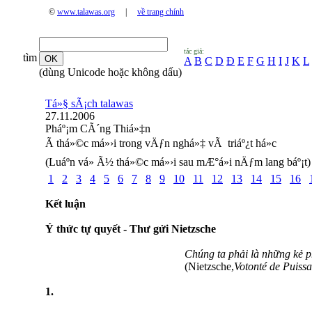
©
www.talawas.org
|
về trang chính
tác giả:
tìm
A
B
C
D
Đ
E
F
G
H
I
J
K
L
(dùng Unicode hoặc không dấu)
Tá»§ sÃ¡ch talawas
27.11.2006
Pháº¡m CÃ´ng Thiá»‡n
Ã thá»©c má»›i trong vÄƒn nghá»‡ vÃ triáº¿t há»c
(Luáº­n vá» Ã½ thá»©c má»›i sau mÆ°á»i nÄƒm lang báº¡t)
1
2
3
4
5
6
7
8
9
10
11
12
13
14
15
16
Kết luận
Ý thức tự quyết - Thư gửi Nietzsche
Chúng ta phải là những kẻ p
(Nietzsche,
Votonté de Puiss
1.