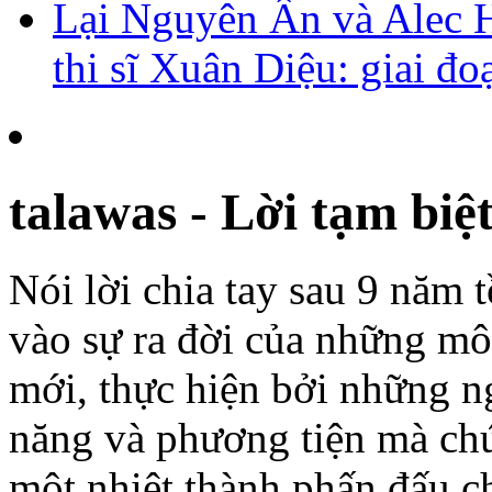
Lại Nguyên Ân và Alec H
thi sĩ Xuân Diệu: giai đ
talawas - Lời tạm biệ
Nói lời chia tay sau 9 năm t
vào sự ra đời của những mô
mới, thực hiện bởi những n
năng và phương tiện mà chú
một nhiệt thành phấn đấu c