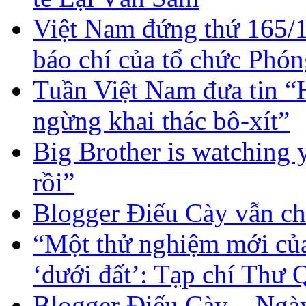
Việt Nam đứng thứ 165/1
báo chí của tổ chức Phó
Tuần Việt Nam đưa tin “H
ngừng khai thác bô-xít”
Big Brother is watching y
rồi”
Blogger Điếu Cày vẫn ch
“Một thử nghiệm mới của
‘dưới đất’: Tạp chí Thư
Blogger Điếu Cày – Ngà