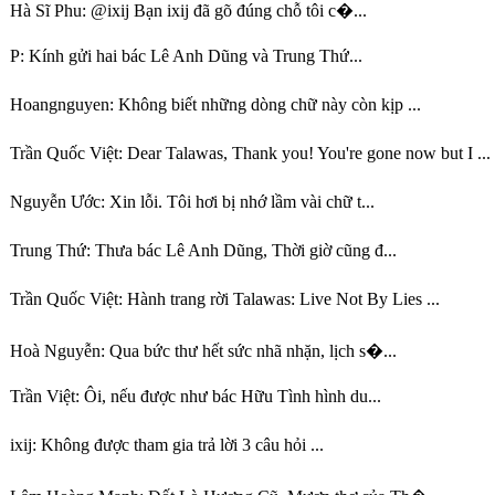
Hà Sĩ Phu:
@ixij Bạn ixij đã gõ đúng chỗ tôi c�...
P:
Kính gửi hai bác Lê Anh Dũng và Trung Thứ...
Hoangnguyen:
Không biết những dòng chữ này còn kịp ...
Trần Quốc Việt:
Dear Talawas, Thank you! You're gone now but I ...
Nguyễn Ước:
Xin lỗi. Tôi hơi bị nhớ lầm vài chữ t...
Trung Thứ:
Thưa bác Lê Anh Dũng, Thời giờ cũng đ...
Trần Quốc Việt:
Hành trang rời Talawas: Live Not By Lies ...
Hoà Nguyễn:
Qua bức thư hết sức nhã nhặn, lịch s�...
Trần Việt:
Ôi, nếu được như bác Hữu Tình hình du...
ixij:
Không được tham gia trả lời 3 câu hỏi ...