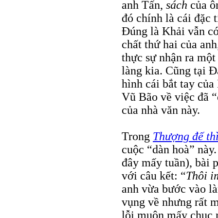
anh Tấn,
sách
của ôn
đó chính là cái đặc
Đúng là Khải vẫn c
chất thứ hai của anh
thực sự nhận ra một
làng kia. Cũng tại 
hình cái bắt tay của
Vũ Bão về việc đã “
của nhà văn này.
Trong
Thượng đế th
cuộc “dàn hoà” này.
đây mấy tuần), bài 
với câu kết: “
Thôi i
anh vừa bước vào là
vụng về nhưng rất m
lỗi muộn mấy chục n