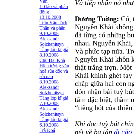
Văn
Và tiếp nhận nó như
Lơ láo và phản
động
13.10.2008
Dương Tuờng:
Có, t
Trần Văn Tích
Nguyễn Khải không 
Thân và phận
9.10.2008
đã từng có những bu
Aleksandr
nhau. Nguyễn Khải, 
Solzhenitsyn
Tầng lớp kĩ giả
Và phức tạp nữa. Tr
8.10.2008
Nguyễn Khải khôn k
Chu Đại Khả
Hiện tượng văn
thật trắng trợn. Mộ
hoá sữa độc và
Khải khinh ghét tay
sỏi não
8.10.2008
chấp giữa hai con n
Aleksandr
đón nhận bài tuỳ bút
Solzhenitsyn
Tầng lớp kĩ giả
tâm đặc biệt, thầm 
7.10.2008
“tiếng hót của thiên
Aleksandr
Solzhenitsyn
Tầng lớp kĩ giả
Khi đọc tuỳ bút chín
6.10.2008
Trà Đoá
nét về ba tập
di cảo