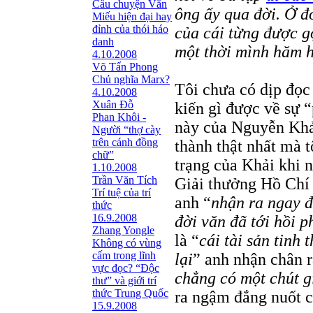
Câu chuyện Văn
ông ấy qua đời. Ở đ
Miếu hiện đại hay
đỉnh của thói háo
của cái từng được gọ
danh
một thời mình hăm 
4.10.2008
Võ Tấn Phong
Chủ nghĩa Marx?
Tôi chưa có dịp đọc
4.10.2008
Xuân Đỗ
kiến gì được về sự “
Phan Khôi -
này của Nguyễn Khải,
Người “thợ cày
trên cánh đồng
thành thật nhất mà t
chữ”
trạng của Khải khi 
1.10.2008
Trần Văn Tích
Giải thưởng Hồ Chí 
Trí tuệ của trí
anh “
nhận ra ngay đ
thức
16.9.2008
đời văn đã tới hồi p
Zhang Yongle
là “
cái tài sản tinh
Không có vùng
cấm trong lĩnh
lại
” anh nhận chân r
vực đọc? “Ðộc
chẳng có một chút gi
thư” và giới trí
thức Trung Quốc
ra ngậm đắng nuốt 
15.9.2008