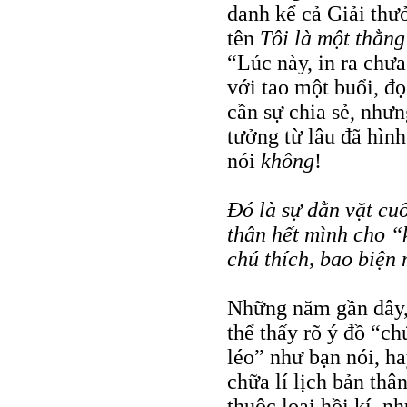
danh kể cả Giải thưở
tên
Tôi là một thằng
“Lúc này, in ra chư
với tao một buổi, đọ
cần sự chia sẻ, như
tưởng từ lâu đã hìn
nói
không
!
Đó là sự dằn vặt cu
thân hết mình cho “
chú thích, bao biện
Những năm gần đây, 
thể thấy rõ ý đồ
“ch
léo” như bạn nói, h
chữa lí lịch bản th
thuộc loại hồi kí, n