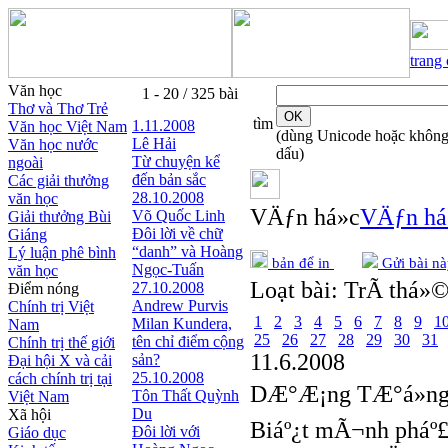
trang
Văn học
1 - 20 / 325 bài
Thơ và Thơ Trẻ
tìm
1.11.2008
Văn học Việt Nam
(dùng Unicode hoặc khôn
Lê Hải
Văn học nước
dấu)
Từ chuyện kể
ngoài
đến bản sắc
Các giải thưởng
28.10.2008
văn học
VÄƒn há»c
VÄƒn há
Võ Quốc Linh
Giải thưởng Bùi
Đôi lời về chữ
Giáng
“danh” và Hoàng
Lý luận phê bình
bản để in
Gửi bài nà
Ngọc-Tuấn
văn học
Loạt bài:
TrÃ­ thá»©
27.10.2008
Điểm nóng
Andrew Purvis
Chính trị Việt
1
2
3
4
5
6
7
8
9
1
Milan Kundera,
Nam
25
26
27
28
29
30
31
tên chỉ điểm cộng
Chính trị thế giới
11.6.2008
sản?
Đại hội X và cải
25.10.2008
cách chính trị tại
DÆ°Æ¡ng TÆ°á»n
Tôn Thất Quỳnh
Việt Nam
Du
Xã hội
Biáº¿t mÃ¬nh pháº£
Đôi lời với
Giáo dục