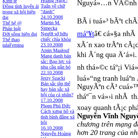
Hoàng Ngọc-
Kinh tế
Nguyá»…n VÄ©nh N
Tuấn về chữ
Đồng tính luyến ái
“danh”
trong xã hội hiện
24.10.2008
đại
BÃ i tuá»³ bÃºt chÃ
Martin M.
Thế hệ @
Simecka
Pháp luật
máº¥t
â€ cá»§a nh
Người sở hữu
Đời sống hiện đại
chiếc chìa khóa
Thể thao
xÃ´n xao trÃªn cÃ¡
23.10.2008
talaFemina
Amin Maalouf
khi Ã´ng qua Ä‘á»
Mang danh bản
sắc: Bạo lực và
nh thá»©c táº¡i Vi
nhu cầu gắn bó
22.10.2008
luá»“ng tranh luá
Jerzy Szacki
Bản sắc tập thể
NguyÃªn cÃ³ cuá»™
hay bản sắc xã
hội của cá nhân?
tháº¯n vá»›i nhÃ t
17.10.2008
Phạm Phú Đức
xoay quanh tÃ¡c ph
Cách xưng hô và
Nguyễn Vĩnh Nguy
tính bình đẳng xã
hội
chương trên mạng đa
16.10.2008
hơn 20 trang của n
Nguyễn Hoàng