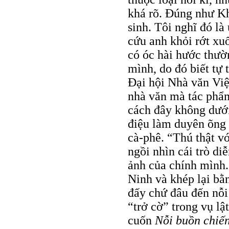
khá rõ. Đúng như Kh
sinh. Tôi nghĩ đó là
cứu anh khỏi rớt xu
có óc hài hước thườn
mình, do đó biết tự 
Đại hội Nhà văn Việ
nhà văn mà tác phẩm
cách đây không dưới
điệu làm duyên õng 
cà-phê. “Thú thật vớ
ngồi nhìn cái trò diễ
ảnh của chính mình.
Ninh và khép lại b
đấy chứ đâu đến nỗi
“trở cờ” trong vụ lậ
cuốn
Nỗi buồn chiến