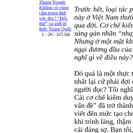
Zhang Yongle
Không có vùng
Trước hết, loại tác 
cấm trong lĩnh
này ở Việt Nam thườ
vực đọc? “Ðộc
thư” và giới trí
qua đời. Cơ chế ki
thức Trung Quốc
sàng gán nhãn “nhạ
1 - 20 / 325 bài
Nhưng ở một mặt khá
ngại đương đầu của 
nghĩ gì về điều này?
Đó quả là một thực 
nhất lại cứ phải đợi
người đọc? Tôi nghĩ
Cái cơ chế kiểm duy
vấn đề” đã trở thàn
viết đến mức tạo ch
khi trình làng, thậm
cái đáng sợ. Bạn tôi