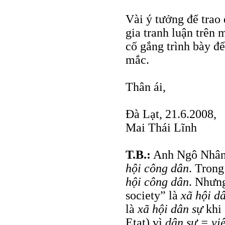
Vài ý tưởng để trao 
gia tranh luận trên 
cố gắng trình bày đ
mắc.
Thân ái,
Đà Lạt, 21.6.2008,
Mai Thái Lĩnh
T.B.:
Anh Ngô Nhân D
hội công dân
. Tron
hội công dân
. Nhưng
society” là
xã hội d
là
xã hội dân sự
khi 
Etat) vì
dân sự = vi