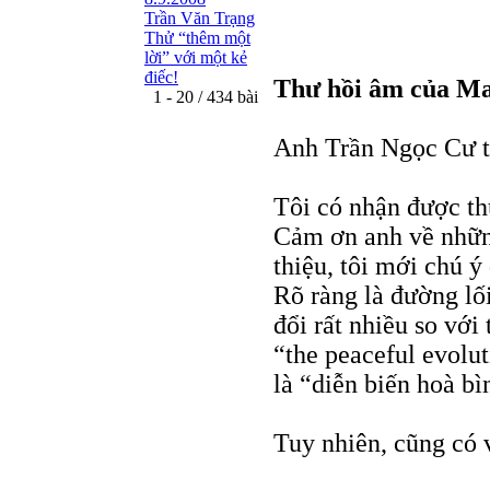
Trần Văn Trạng
Thử “thêm một
lời” với một kẻ
điếc!
Thư hồi âm của Ma
1 - 20 / 434 bài
Anh Trần Ngọc Cư 
Tôi có nhận được th
Cảm ơn anh về nhữn
thiệu, tôi mới chú 
Rõ ràng là đường lố
đổi rất nhiều so với
“the peaceful evolut
là “diễn biến hoà bì
Tuy nhiên, cũng có 