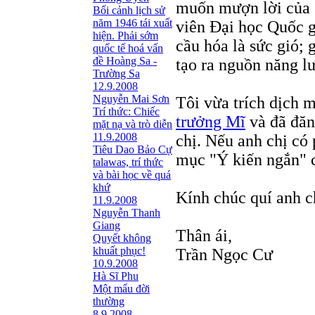
muốn mượn lời của C
Bối cảnh lịch sử
năm 1946 tái xuất
viên Đại học Quốc g
hiện. Phải sớm
cầu hóa là sức gió; 
quốc tế hoá vấn
đề Hoàng Sa -
tạo ra nguồn năng l
Trường Sa
12.9.2008
Nguyễn Mai Sơn
Tôi vừa trích dịch 
Trí thức: Chiếc
trưởng Mĩ
và đã đăng
mặt nạ và trò diễn
11.9.2008
chị. Nếu anh chị có 
Tiêu Dao Bảo Cự
mục "Ý kiến ngắn" c
talawas, trí thức
và bài học về quá
khứ
Kính chúc quí anh c
11.9.2008
Nguyễn Thanh
Giang
Thân ái,
Quyết không
khuất phục!
Trần Ngọc Cư
10.9.2008
Hà Sĩ Phu
Một mẩu đời
thường
8.9.2008