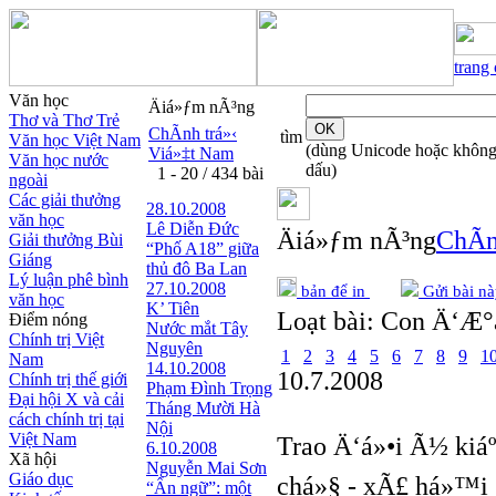
trang
Văn học
Äiá»ƒm nÃ³ng
Thơ và Thơ Trẻ
ChÃ­nh trá»‹
tìm
Văn học Việt Nam
(dùng Unicode hoặc khôn
Viá»‡t Nam
Văn học nước
dấu)
1 - 20 / 434 bài
ngoài
Các giải thưởng
28.10.2008
văn học
Lê Diễn Đức
Äiá»ƒm nÃ³ng
ChÃ­n
Giải thưởng Bùi
“Phố A18” giữa
Giáng
thủ đô Ba Lan
Lý luận phê bình
27.10.2008
bản để in
Gửi bài nà
văn học
K’ Tiên
Loạt bài:
Con Ä‘Æ°á
Điểm nóng
Nước mắt Tây
Chính trị Việt
Nguyên
1
2
3
4
5
6
7
8
9
1
Nam
14.10.2008
10.7.2008
Chính trị thế giới
Phạm Đình Trọng
Đại hội X và cải
Tháng Mười Hà
cách chính trị tại
Nội
Việt Nam
Trao Ä‘á»•i Ã½ kiá
6.10.2008
Xã hội
Nguyễn Mai Sơn
Giáo dục
chá»§ - xÃ£ há»™i
“Ẩn ngữ”: một