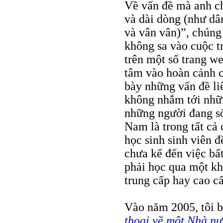
Về vấn đề mà anh ch
và dài dòng (như dâ
và vân vân)”, chúng 
không sa vào cuộc tr
trên một số trang we
tâm vào hoàn cảnh cụ
bày những vấn đề liê
không nhắm tới nhữ
những người đang số
Nam là trong tất cả 
học sinh sinh viên đ
chưa kể đến việc bấ
phải học qua một kh
trung cấp hay cao c
Vào năm 2005, tôi b
thoại về một Nhà nư