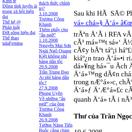
Kinh tế
thách thức chính
Đồng tính luyến ái
trị?
trong xã hội hiện
Sau khi HÃ SÄ© P
3.10.2008
đại
Trương Công
vá» chá»§ Ä‘á» â
Thế hệ @
Khanh
Pháp luật
Thêm phẩy cho
Đời sống hiện đại
trÃªn Ä‘Ã i RFA vÃ
“ẩn ngữ”
Thể thao
1.10.2008
cÃ³ má»™t sá»‘ Ã½ 
talaFemina
Nguyễn Mai Sơn
cÃ¢y bÃºt táº¡i háº
Ngài Ngô Quang
Kiệt không phỉ
kiáº¿n trao Ä‘á»•i 
báng dân tộc
dá»¥ng há»¯u Ã­ch Ä
29.9.2008
Trần Trung Đạo
Ä‘á»™ng dÃ¢n chá
Ai phỉ báng dân
trong nÆ°á»›c, chÃ
tộc?
27.9.2008
Ä‘á»ƒ Ä‘Æ°á»£c cÃ
Phong Uyên
quanh Ä‘á» tÃ i nÃ³
Về những “ẩn
ngữ” của ông
Trương Công
Khanh
Thư của Trần Ngọ
26.9.2008
Tưởng Năng Tiến
Buộc cẳng chim