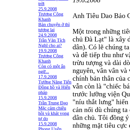
19.6.2008
trời
25.9.2008
Trương Công
Anh Tiêu Dao Bảo C
Khanh
Bàn chuyện ở thì
tương lai
Một trong những ti
24.9.2008
chủ Đà Lạt" là xây d
Trần Văn Tích
Nghĩ cho ai?
dân). Có lẽ chúng t
19.9.2008
và dễ tiếp thu như v
Trương Công
Khanh
trừu tượng và dài d
Còn có một ẩn
nguyên, vân vân và 
ngữ...
17.9.2008
chính bản thân của c
Tưởng Năng Tiến
vẫn còn là "chiếc bá
Đồng hồ và Hiến
pháp
trước lưỡng viện Qu
15.9.2008
"níu thắt lưng" hiến
Trần Trung Đạo
Mặc cảm chiêu
cản nổi dù chúng ta
hồi và khát vọng
dân chủ. Tôi đồng ý
tự do
15.9.2008
những mặt tiêu cực 
Phong Uyên