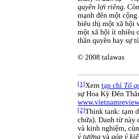
quyền lợi riêng
. Cò
mạnh đến một cộng 
biểu thị một xã hội 
một xã hội ít nhiều
thần quyền hay sự tù
© 2008 talawas
[1]
Xem
tạp chí
Tổ q
sự Hoa Kỳ Đến Thă
www.vietnamrevie
[2]
Think tank: tạm d
chứa). Danh từ này 
và kinh nghiệm, cùn
ý tưởng
và
góp ý ki