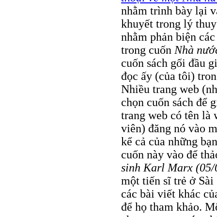
nhằm trình bày lại 
khuyết trong lý thu
nhằm phản biện các 
trong cuốn
Nhà nướ
cuốn sách gối đầu g
đọc ấy (của tôi) tro
Nhiều trang web (n
chọn cuốn sách để g
trang web có tên là 
viên) đăng nó vào m
kể cả của những bạn
cuốn này vào để thả
sinh Karl Marx (05/
một tiến sĩ trẻ ở Sà
các bài viết khác của
để họ tham khảo. Một