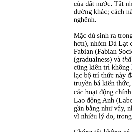
của đất nước. Tất n
đường khác; cách nà
nghênh.
Mặc dù sinh ra trong
hơn), nhóm Đà Lạt 
Fabian (Fabian Soci
(gradualness) và
thẩ
cũng kiên trì không
lạc bộ trí thức này 
truyền bá kiến thức
các hoạt động chính 
Lao động Anh (Labou
gần bằng như vậy, n
vì nhiều lý do, trong
Chúng tôi không có 