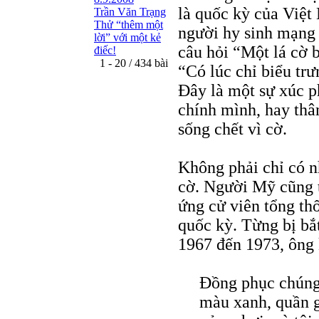
là quốc kỳ của Việt
Trần Văn Trạng
Thử “thêm một
người hy sinh mạng 
lời” với một kẻ
câu hỏi “Một lá cờ b
điếc!
1 - 20 / 434 bài
“Có lúc chỉ biểu tr
Đây là một sự xúc 
chính mình, hay thâ
sống chết vì cờ.
Không phải chỉ có n
cờ. Người Mỹ cũng 
ứng cử viên tổng th
quốc kỳ. Từng bị bắ
1967 đến 1973, ông 
Đồng phục chúng 
màu xanh, quần g