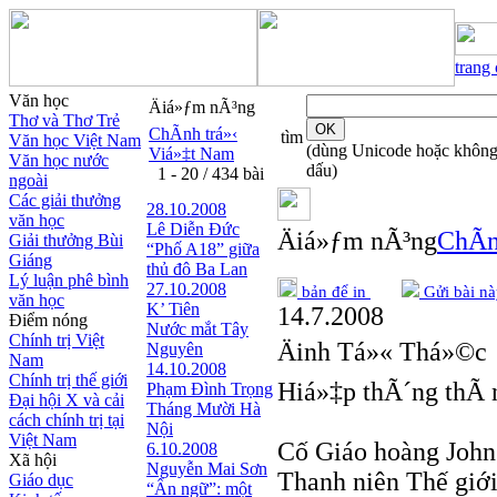
trang
Văn học
Äiá»ƒm nÃ³ng
Thơ và Thơ Trẻ
ChÃ­nh trá»‹
tìm
Văn học Việt Nam
(dùng Unicode hoặc khôn
Viá»‡t Nam
Văn học nước
dấu)
1 - 20 / 434 bài
ngoài
Các giải thưởng
28.10.2008
văn học
Lê Diễn Đức
Äiá»ƒm nÃ³ng
ChÃ­n
Giải thưởng Bùi
“Phố A18” giữa
Giáng
thủ đô Ba Lan
Lý luận phê bình
27.10.2008
bản để in
Gửi bài nà
văn học
K’ Tiên
14.7.2008
Điểm nóng
Nước mắt Tây
Chính trị Việt
Äinh Tá»« Thá»©c
Nguyên
Nam
14.10.2008
Chính trị thế giới
Hiá»‡p thÃ´ng thÃ 
Phạm Đình Trọng
Đại hội X và cải
Tháng Mười Hà
cách chính trị tại
Nội
Việt Nam
Cố Giáo hoàng John 
6.10.2008
Xã hội
Nguyễn Mai Sơn
Thanh niên Thế giớ
Giáo dục
“Ẩn ngữ”: một