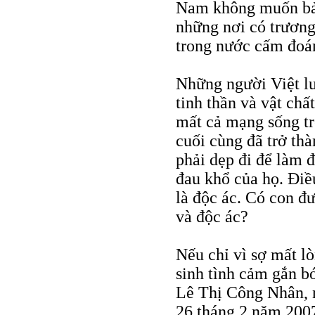
Nam không muốn bản
những nơi có trương
trong nước cấm đoá
Những người Việt lư
tinh thần và vật chấ
mất cả mạng sống tr
cuối cùng đã trở thà
phải dẹp đi để làm 
đau khổ của họ. Điề
là độc ác. Có con đ
và độc ác?
Nếu chỉ vì sợ mất l
sinh tình cảm gắn bó
Lê Thị Công Nhân, n
26 tháng 2 năm 2007