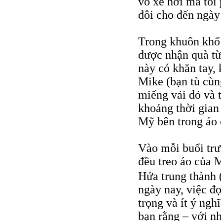
vỏ xe hơi mà tôi 
đôi cho đến ngày
Trong khuôn khổ 
được nhận quà từ
này có khăn tay,
Mike (bạn tù cùn
miếng vải đỏ và 
khoảng thời gian
Mỹ bên trong áo 
Vào mỗi buổi trư
đều treo áo của 
Hứa trung thành 
ngày nay, việc đ
trọng và ít ý ngh
bạn rằng – với n