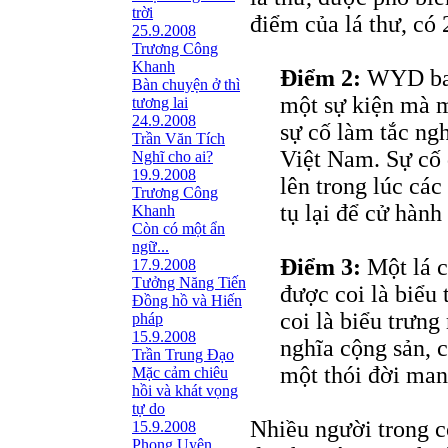
trời
điểm của lá thư, có 
25.9.2008
Trương Công
Khanh
Điểm 2:
WYD ba l
Bàn chuyện ở thì
một sự kiện mà m
tương lai
24.9.2008
sự cố làm tắc ng
Trần Văn Tích
Việt Nam. Sự cố 
Nghĩ cho ai?
19.9.2008
lên trong lúc các
Trương Công
tụ lại để cử hàn
Khanh
Còn có một ẩn
ngữ...
Điểm 3:
Một lá c
17.9.2008
Tưởng Năng Tiến
được coi là biểu
Đồng hồ và Hiến
coi là biểu trưng
pháp
15.9.2008
nghĩa cộng sản, c
Trần Trung Đạo
một thói đời man
Mặc cảm chiêu
hồi và khát vọng
tự do
Nhiều người trong c
15.9.2008
Phong Uyên