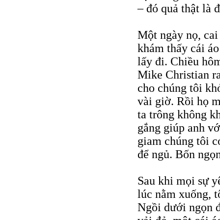
– đó quả thật là 
Một ngày nọ, cai
khám thấy cái áo
lấy đi. Chiều hô
Mike Christian r
cho chúng tôi kh
vài giờ. Rồi họ 
ta trông không kh
gắng giúp anh vớ
giam chúng tôi c
để ngủ. Bốn ngọn
Sau khi mọi sự yê
lúc nằm xuống, t
Ngồi dưới ngọn 