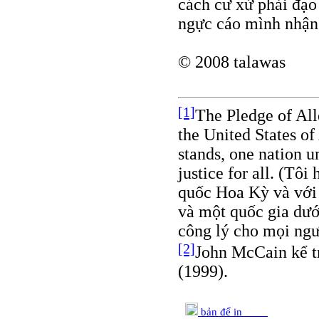
cách cư xử phải đạo
ngực cáo mình nhận 
© 2008 talawas
[1]
The Pledge of Alle
the United States of
stands, one nation u
justice for all. (Tô
quốc Hoa Kỳ và với 
và một quốc gia dướ
công lý cho mọi ngư
[2]
John McCain kể t
(1999).
bản để in