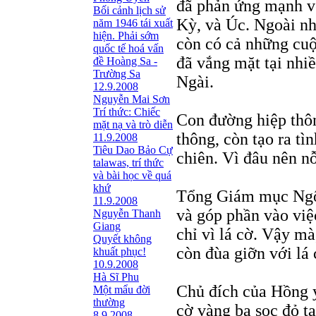
đã phản ứng mạnh về
Bối cảnh lịch sử
Kỳ, và Úc. Ngoài nhữ
năm 1946 tái xuất
hiện. Phải sớm
còn có cả những cuộ
quốc tế hoá vấn
đã vắng mặt tại nhi
đề Hoàng Sa -
Trường Sa
Ngài.
12.9.2008
Nguyễn Mai Sơn
Trí thức: Chiếc
Con đường hiệp thô
mặt nạ và trò diễn
thông, còn tạo ra tì
11.9.2008
Tiêu Dao Bảo Cự
chiên. Vì đâu nên n
talawas, trí thức
và bài học về quá
khứ
Tổng Giám mục Ngô 
11.9.2008
và góp phần vào việ
Nguyễn Thanh
Giang
chỉ vì lá cờ. Vậy 
Quyết không
còn đùa giỡn với lá 
khuất phục!
10.9.2008
Hà Sĩ Phu
Chủ đích của Hồng y
Một mẩu đời
thường
cờ vàng ba sọc đỏ t
8.9.2008