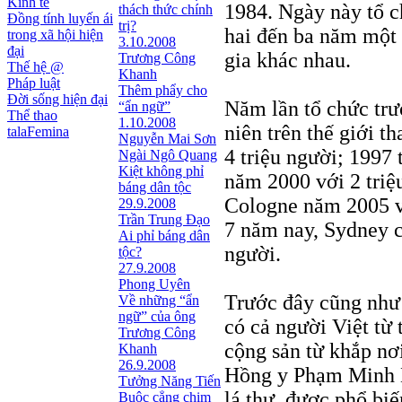
Kinh tế
1984. Ngày này tổ c
thách thức chính
Đồng tính luyến ái
trị?
hai đến ba năm một l
trong xã hội hiện
3.10.2008
đại
gia khác nhau.
Trương Công
Thế hệ @
Khanh
Pháp luật
Thêm phẩy cho
Đời sống hiện đại
Năm lần tổ chức trướ
“ẩn ngữ”
Thể thao
1.10.2008
niên trên thế giới t
talaFemina
Nguyễn Mai Sơn
4 triệu người; 1997 
Ngài Ngô Quang
Kiệt không phỉ
năm 2000 với 2 triệ
báng dân tộc
Cologne năm 2005 vớ
29.9.2008
Trần Trung Đạo
7 năm nay, Sydney c
Ai phỉ báng dân
người.
tộc?
27.9.2008
Phong Uyên
Trước đây cũng như
Về những “ẩn
ngữ” của ông
có cả người Việt từ 
Trương Công
cộng sản từ khắp nơi
Khanh
26.9.2008
Hồng y Phạm Minh 
Tưởng Năng Tiến
lá thư, được phổ biế
Buộc cẳng chim