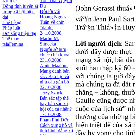
Tôn Thất Quỳnh
Kinh tế
Du
Đồng tính luyến ái
(John Gerassi thuá»
Đôi lời với
trong xã hội hiện
Hoàng Ngọc-
đại
váº¥n Jean Paul Sa
Tuấn về chữ
Thế hệ @
Tráº§n Thiá»‡n Huy
“danh”
Pháp luật
24.10.2008
Đời sống hiện đại
Martin M.
Thể thao
Lời người dịch
: Sa
Simecka
talaFemina
Người sở hữu
dưới đây được thực 
chiếc chìa khóa
mạng xã hội, bắt đầ
23.10.2008
Amin Maalouf
suốt hai thập kỷ 60
Mang danh bản
với chúng ta giờ đâ
sắc: Bạo lực và
nhu cầu gắn bó
mà chúng ta đã dắt r
22.10.2008
chăng – không, thườn
Jerzy Szacki
Bản sắc tập thể
Gaulle cũng được nh
hay bản sắc xã
cuộc của lịch sử” n
hội của cá nhân?
17.10.2008
thường của những bi
Phạm Phú Đức
hiện triệt để của xã
Cách xưng hô và
tính bình đẳng xã
đầy hy vọng cho tính