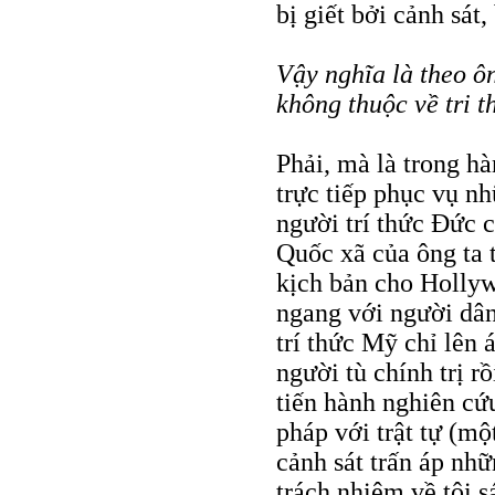
bị giết bởi cảnh sát,
Vậy nghĩa là theo ôn
không thuộc về tri t
Phải, mà là trong h
trực tiếp phục vụ n
người trí thức Đức c
Quốc xã của ông ta 
kịch bản cho Hollyw
ngang với người dâ
trí thức Mỹ chỉ lên
người tù chính trị r
tiến hành nghiên cứu
pháp với trật tự (m
cảnh sát trấn áp nhữ
trách nhiệm về tội s