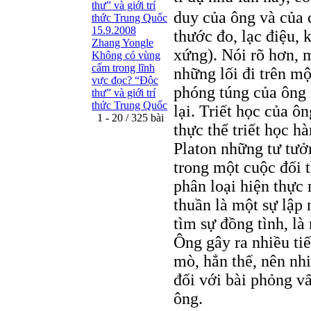
thư” và giới trí
duy của ông và của 
thức Trung Quốc
15.9.2008
thước đo, lạc điệu, 
Zhang Yongle
xứng). Nói rõ hơn, 
Không có vùng
cấm trong lĩnh
những lối đi trên m
vực đọc? “Ðộc
phóng túng của ông 
thư” và giới trí
thức Trung Quốc
lại. Triết học của ô
1 - 20 / 325 bài
thực thể triết học 
Platon những tư tưở
trong một cuộc đối t
phân loại hiện thực
thuần là một sự lập
tìm sự đồng tình, là
Ông gây ra nhiều tiế
mò, hẳn thế, nên nh
đối với bài phỏng vấ
ông.