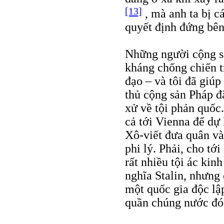
[13]
, mà anh ta bị cá
quyết định đứng bên
Những người cộng sả
kháng chống chiến t
đạo – và tôi đã giú
thủ cộng sản Pháp đ
xử về tội phản quốc.
cả tới Vienna để dự
Xô-viết đưa quân và
phi lý. Phải, cho tớ
rất nhiều tội ác kin
nghĩa Stalin, nhưng
một quốc gia độc lậ
quần chúng nước đó