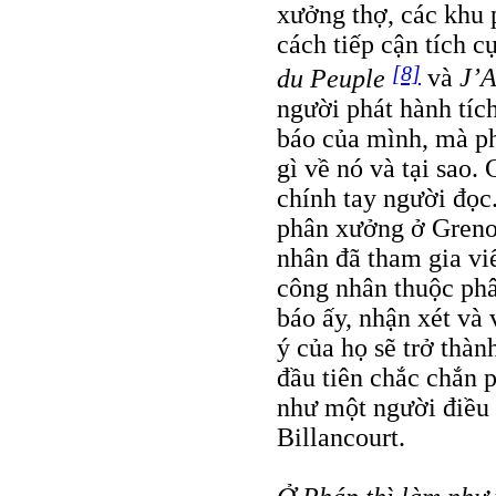
xưởng thợ, các khu 
cách tiếp cận tích 
[8]
du Peuple
và
J’A
người phát hành tíc
báo của mình, mà ph
gì về nó và tại sao.
chính tay người đọc
phân xưởng ở Greno
nhân đã tham gia vi
công nhân thuộc phâ
báo ấy, nhận xét và 
ý của họ sẽ trở thàn
đầu tiên chắc chắn p
như một người điều 
Billancourt.