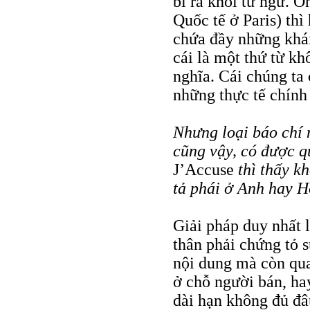
bí ra khỏi từ ngữ. Ô
Quốc tế ở Paris) thì
chứa đầy những khái
cái là một thứ từ kh
nghĩa. Cái chúng ta
những thực tế chính 
Nhưng loại báo chí n
cũng vậy, có được q
J’Accuse
thì thấy kh
tả phái ở Anh hay H
Giải pháp duy nhất l
thân phải chứng tỏ 
nội dung mà còn qua
ở chỗ người bán, ha
dài hạn không đủ đâ