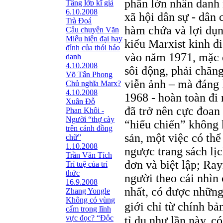
phần lớn nhân danh 
Tầng lớp kĩ giả
6.10.2008
xã hội dân sự - dân
Trà Đoá
hàm chứa và lợi dụn
Câu chuyện Văn
Miếu hiện đại hay
kiểu Marxist kinh đ
đỉnh của thói háo
vào năm 1971, mặc d
danh
4.10.2008
sôi động, phải chăng
Võ Tấn Phong
viễn ảnh – mà đáng 
Chủ nghĩa Marx?
4.10.2008
1968 - hoàn toàn đi
Xuân Đỗ
đã trở nên cực đoan
Phan Khôi -
Người “thợ cày
“hiếu chiến” không 
trên cánh đồng
sản, một việc có thể
chữ”
1.10.2008
ngược trang sách lịc
Trần Văn Tích
đơn và biệt lập; Ray
Trí tuệ của trí
thức
người theo cái nhìn 
16.9.2008
nhất, có được những
Zhang Yongle
Không có vùng
giới chỉ từ chính bả
cấm trong lĩnh
vực đọc? “Ðộc
tỉ dụ như lần này, c