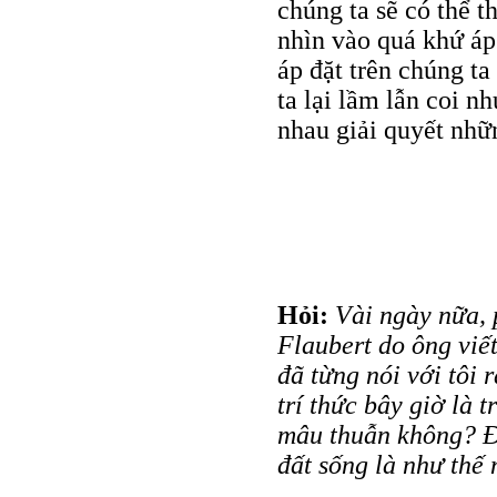
chúng ta sẽ có thể t
nhìn vào quá khứ áp
áp đặt trên chúng t
ta lại lầm lẫn coi n
nhau giải quyết nhữ
Hỏi:
Vài ngày nữa, 
Flaubert do ông viế
đã từng nói với tôi 
trí thức bây giờ là 
mâu thuẫn không? Đồ
đất sống là như thế