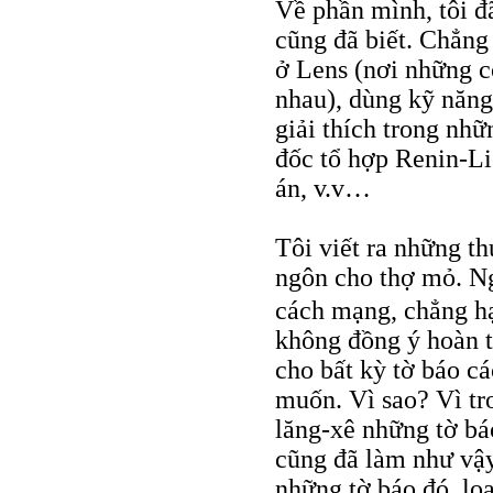
Về phần mình, tôi đ
cũng đã biết. Chẳng 
ở Lens (nơi những c
nhau), dùng kỹ năng
giải thích trong nh
đốc tổ hợp Renin-Li
án, v.v…
Tôi viết ra những th
ngôn cho thợ mỏ. Ngo
cách mạng, chẳng h
không đồng ý hoàn t
cho bất kỳ tờ báo c
muốn. Vì sao? Vì tr
lăng-xê những tờ bá
cũng đã làm như vậy
những tờ báo đó, loại