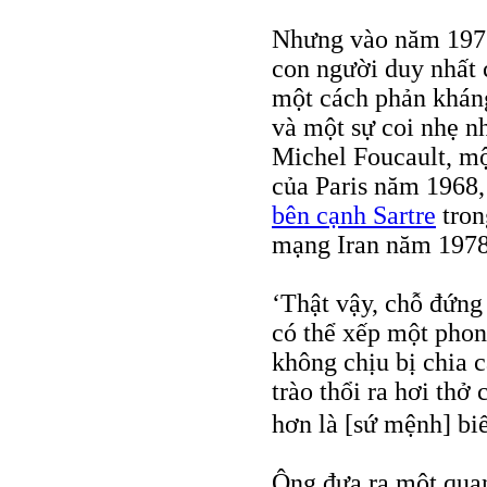
Nhưng vào năm 1971
con người duy nhất
một cách phản kháng
và một sự coi nhẹ nh
Michel Foucault, một
của Paris năm 1968,
bên cạnh Sartre
tron
mạng Iran năm 1978
‘Thật vậy, chỗ đứng 
có thể xếp một phon
không chịu bị chia c
trào thổi ra hơi thở
hơn là [sứ mệnh] bi
Ông đưa ra một quan