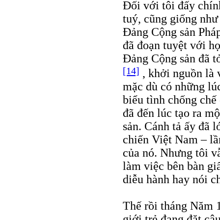
Đối với tôi đấy chín
tuý, cũng giống nh
Đảng Cộng sản Pháp
đã đoạn tuyệt với họ
Đảng Cộng sản đã tỏ
[14]
, khởi nguồn là 
mặc dù có những lúc
biểu tình chống chế 
đã đến lúc tạo ra m
sản. Cánh tả ấy đã 
chiến Việt Nam – lầ
của nó. Nhưng tôi vẫn
làm việc bên bàn gi
diễu hành hay nói c
Thế rồi tháng Năm 1
giới trẻ đang đặt câ