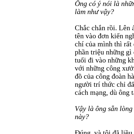
Ông có ý nói là nhữn
làm như vậy?
Chắc chắn rồi. Lên 
tên vào đơn kiến ng
chí của mình thì rấ
phần triệu những gì 
tuổi đi vào những k
với những công xưởn
đồ của công đoàn hà
người trí thức chỉ đ
cách mạng, dù ông ta
Vậy là ông sẵn lòng 
này?
Đúng, và tôi đã liều