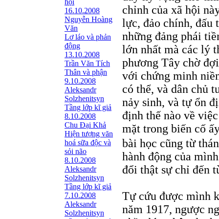
hội
chỉnh của xã hội nà
16.10.2008
Nguyễn Hoàng
lực, đảo chính, đấu 
Văn
những đảng phái tiề
Lơ láo và phản
động
lớn nhất mà các lý t
13.10.2008
phương Tây chờ đợi 
Trần Văn Tích
Thân và phận
với chứng minh niềm
9.10.2008
có thể, và dân chủ t
Aleksandr
Solzhenitsyn
nảy sinh, và tự ổn đ
Tầng lớp kĩ giả
định thế nào về việ
8.10.2008
Chu Đại Khả
mặt trong biến cố ấ
Hiện tượng văn
bài học cũng từ th
hoá sữa độc và
sỏi não
hành động của mình k
8.10.2008
đổi thật sự chỉ đến 
Aleksandr
Solzhenitsyn
Tầng lớp kĩ giả
Tự cứu được mình k
7.10.2008
Aleksandr
năm 1917, ngược ng
Solzhenitsyn