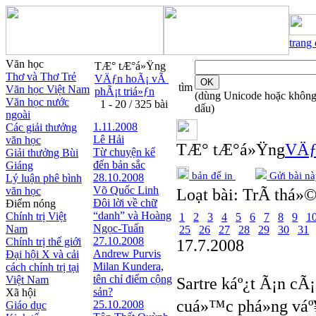
trang
Văn học
TÆ° tÆ°á»Ÿng
Thơ và Thơ Trẻ
VÄƒn hoÃ¡ vÃ
tìm
Văn học Việt Nam
phÃ¡t triá»ƒn
(dùng Unicode hoặc khôn
Văn học nước
1 - 20 / 325 bài
dấu)
ngoài
1.11.2008
Các giải thưởng
Lê Hải
văn học
TÆ° tÆ°á»Ÿng
VÄƒ
Từ chuyện kể
Giải thưởng Bùi
đến bản sắc
Giáng
bản để in
Gửi bài nà
28.10.2008
Lý luận phê bình
Võ Quốc Linh
văn học
Loạt bài:
TrÃ­ thá»©
Đôi lời về chữ
Điểm nóng
“danh” và Hoàng
Chính trị Việt
1
2
3
4
5
6
7
8
9
1
Ngọc-Tuấn
Nam
25
26
27
28
29
30
31
27.10.2008
Chính trị thế giới
17.7.2008
Andrew Purvis
Đại hội X và cải
Milan Kundera,
cách chính trị tại
tên chỉ điểm cộng
Việt Nam
Sartre káº¿t Ã¡n cÃ
sản?
Xã hội
cuá»™c phá»ng váº
25.10.2008
Giáo dục