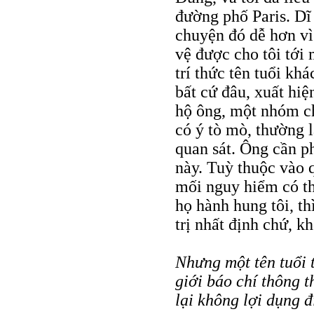
đường phố Paris. Dĩ 
chuyện đó dễ hơn vì 
vệ được cho tôi tới
trí thức tên tuổi kh
bất cứ đâu, xuất hi
hộ ông, một nhóm ch
có ý tò mò, thường l
quan sát. Ông cần p
này. Tuỳ thuộc vào 
mối nguy hiểm có th
họ hành hung tôi, th
trị nhất định chứ, k
Nhưng một tên tuổi 
giới báo chí thông 
lại không lợi dụng 