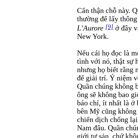
Cẩn thận chỗ này. Q
thường để lấy thông t
[9]
L’Aurore
ở đây 
New York.
Nếu cái họ đọc là m
tình với nó, thật sự
nhưng họ biết rằng m
để giải trí. Ý niệm v
Quần chúng không ba
ông sẽ không bao gi
báo chí, ít nhất là 
bên Mỹ cũng không 
chiến dịch chống lạ
Nam đâu. Quần chúng
giới tư sản, chứ khô