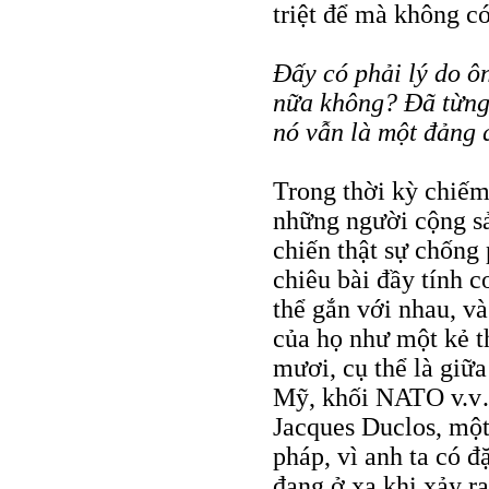
triệt để mà không c
Đấy có phải lý do ô
nữa không? Đã từng 
nó vẫn là một đảng 
Trong thời kỳ chiếm 
những người cộng sả
chiến thật sự chống 
chiêu bài đầy tính 
thể gắn với nhau, và
của họ như một kẻ t
mươi, cụ thể là giữ
Mỹ, khối NATO v.v…
Jacques Duclos, một 
pháp, vì anh ta có đ
đang ở xa khi xảy r