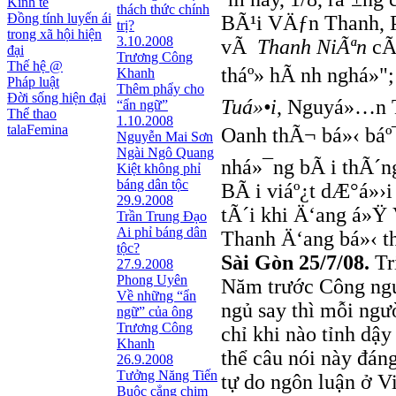
Kinh tế
thách thức chính
Đồng tính luyến ái
BÃ¹i VÄƒn Thanh, P
trị?
trong xã hội hiện
3.10.2008
vÃ
Thanh NiÃªn
cÃ¹
đại
Trương Công
Thế hệ @
tháº» hÃ nh nghá»"
Khanh
Pháp luật
Thêm phẩy cho
Đời sống hiện đại
Tuá»•i
, Nguyá»…n 
“ẩn ngữ”
Thể thao
1.10.2008
talaFemina
Oanh thÃ¬ bá»‹ báº
Nguyễn Mai Sơn
Ngài Ngô Quang
nhá»¯ng bÃ i thÃ´n
Kiệt không phỉ
báng dân tộc
BÃ i viáº¿t dÆ°á»›
29.9.2008
tÃ´i khi Ä‘ang á»Ÿ
Trần Trung Đạo
Ai phỉ báng dân
Thanh Ä‘ang bá»‹ 
tộc?
Sài Gòn 25/7/08.
Tri
27.9.2008
Phong Uyên
Năm trước Công ngu
Về những “ẩn
ngủ say thì mỗi ngư
ngữ” của ông
Trương Công
chỉ khi nào tỉnh dậy
Khanh
thể câu nói này đán
26.9.2008
Tưởng Năng Tiến
tự do ngôn luận ở V
Buộc cẳng chim