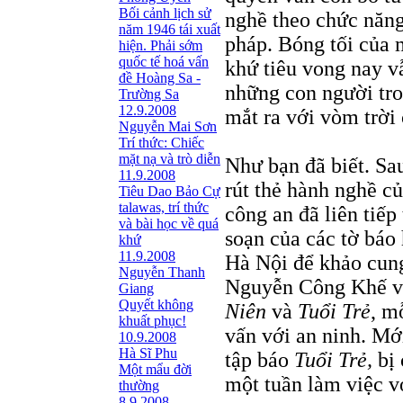
Bối cảnh lịch sử
nghề theo chức năn
năm 1946 tái xuất
pháp. Bóng tối của 
hiện. Phải sớm
quốc tế hoá vấn
khứ tiêu vong nay vẫ
đề Hoàng Sa -
những con người tr
Trường Sa
12.9.2008
mắt ra với vòm trời 
Nguyễn Mai Sơn
Trí thức: Chiếc
mặt nạ và trò diễn
Như bạn đã biết. Sau
11.9.2008
rút thẻ hành nghề củ
Tiêu Dao Bảo Cự
talawas, trí thức
công an đã liên tiếp 
và bài học về quá
soạn của các tờ báo
khứ
11.9.2008
Hà Nội để khảo cun
Nguyễn Thanh
Nguyễn Công Khế và
Giang
Quyết không
Niên
và
Tuổi Trẻ
, m
khuất phục!
vấn với an ninh. Mớ
10.9.2008
Hà Sĩ Phu
tập báo
Tuổi Trẻ,
bị 
Một mẩu đời
một tuần làm việc v
thường
8.9.2008