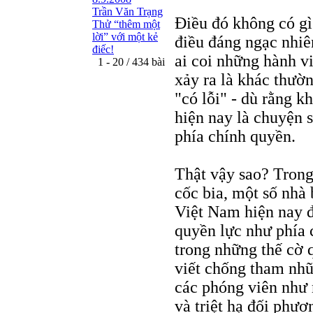
Trần Văn Trạng
Điều đó không có gì
Thử “thêm một
lời” với một kẻ
điều đáng ngạc nhiên
điếc!
ai coi những hành vi
1 - 20 / 434 bài
xảy ra là khác thườ
"có lỗi" - dù rằng k
hiện nay là chuyện 
phía chính quyền.
Thật vậy sao? Trong
cốc bia, một số nhà 
Việt Nam hiện nay đ
quyền lực như phía c
trong những thế cờ 
viết chống tham nhũ
các phóng viên như 
và triệt hạ đối phươ