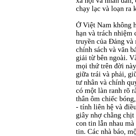
xã hội và nhân dân, 
chạy lạc và loạn ra 
Ở Việt Nam không hề
hạn và trách nhiệm 
truyền của Đảng và 
chính sách và văn b
giải từ bên ngoài. 
mọi thứ trên đời này
giữa trái và phải, g
tư nhân và chính qu
có một làn ranh rõ r
thân ôm chiếc bóng
- tính liên hệ và đi
giây nhợ chằng chịt 
con tin lẫn nhau mà 
tin. Các nhà báo, mộ