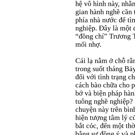
hệ vô hình này, nh
gian hành nghề cần t
phía nhà nước để tì
nghiệp. Đây là một 
“đồng chí” Trương T
mối nhợ.
Cái lạ nằm ở chỗ rằ
trong suốt tháng Bả
đối với tình trạng c
cách bào chữa cho p
bớ và biện pháp hàn
tuông nghề nghiệp? 
chuyện này trên bình
hiện tượng tâm lý củ
bắt cóc, đến một th
bằng sự đồng ý và p