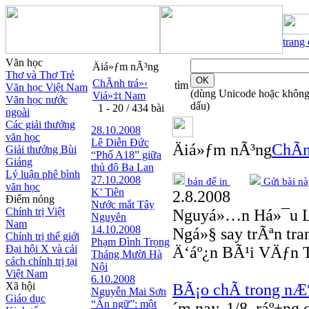
trang
Văn học
Äiá»ƒm nÃ³ng
Thơ và Thơ Trẻ
ChÃ­nh trá»‹
tìm
Văn học Việt Nam
(dùng Unicode hoặc khôn
Viá»‡t Nam
Văn học nước
dấu)
1 - 20 / 434 bài
ngoài
Các giải thưởng
28.10.2008
văn học
Lê Diễn Đức
Äiá»ƒm nÃ³ng
ChÃ­n
Giải thưởng Bùi
“Phố A18” giữa
Giáng
thủ đô Ba Lan
Lý luận phê bình
27.10.2008
bản để in
Gửi bài nà
văn học
K’ Tiên
2.8.2008
Điểm nóng
Nước mắt Tây
Chính trị Việt
Nguyá»…n Há»¯u 
Nguyên
Nam
14.10.2008
Ngá»§ say trÃªn tr
Chính trị thế giới
Phạm Đình Trọng
Đại hội X và cải
Ä‘áº¿n BÃ¹i VÄƒn 
Tháng Mười Hà
cách chính trị tại
Nội
Việt Nam
6.10.2008
Xã hội
BÃ¡o chÃ­ trong nÆ°
Nguyễn Mai Sơn
Giáo dục
“Ẩn ngữ”: một
´m nay, 1/8, ráº±