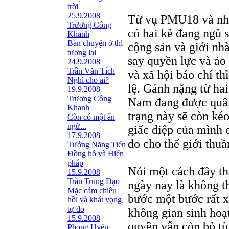
trời
25.9.2008
Từ vụ PMU18 và nhữ
Trương Công
có hai kẻ đang ngủ s
Khanh
Bàn chuyện ở thì
cộng sản và giới nhà
tương lai
say quyền lực và ảo
24.9.2008
Trần Văn Tích
và xã hội báo chí th
Nghĩ cho ai?
lệ. Gánh nặng từ hai
19.9.2008
Trương Công
Nam đang được quân 
Khanh
trạng này sẽ còn kéo
Còn có một ẩn
ngữ...
giấc điệp của mình 
17.9.2008
do cho thế giới thu
Tưởng Năng Tiến
Đồng hồ và Hiến
pháp
Nói một cách đầy th
15.9.2008
Trần Trung Đạo
ngày nay là không t
Mặc cảm chiêu
bước một bước rất x
hồi và khát vọng
tự do
không gian sinh hoạt
15.9.2008
quyền vẫn còn bỏ tù
Phong Uyên