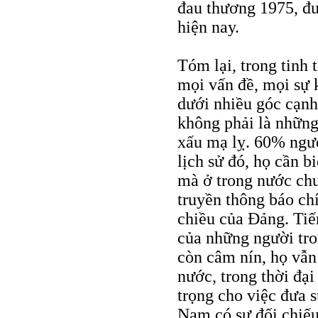
đau thương 1975, đ
hiện nay.
Tóm lại, trong tinh 
mọi vấn đề, mọi sự 
dưới nhiều góc cạnh,
không phải là những 
xấu mạ lỵ. 60% người
lịch sử đó, họ cần bi
mà ở trong nước chư
truyền thông báo ch
chiều của Đảng. Tiế
của những người tr
còn câm nín, họ vẫn 
nước, trong thời đại
trọng cho việc đưa s
Nam có sự đối chiếu 