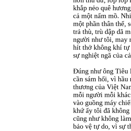
hơn thú dữ, lớp lớp
khắp nẻo quê hương,
cả một nấm mồ. Nhiề
một phần thân thể, s
trả thù, trù dập dã 
người như tôi, may 
hít thở không khí tự
sự nghiệt ngã của cả
Đúng như ông Tiêu 
cần sám hối, vì hầu 
thương của Việt Nam
mỗi người mỗi khác.
vào guồng máy chiến
khứ ấy tôi đã không
cũng như không làm
bảo vệ tự do, vì sự 