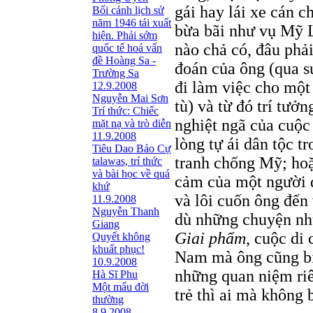
gái hay lái xe cán c
Bối cảnh lịch sử
năm 1946 tái xuất
bừa bãi như vụ Mỹ L
hiện. Phải sớm
nào chả có, đâu phả
quốc tế hoá vấn
đề Hoàng Sa -
đoán của ông (qua s
Trường Sa
đi làm việc cho một
12.9.2008
Nguyễn Mai Sơn
tù) và từ đó trí tưở
Trí thức: Chiếc
nghiệt ngã của cuộc
mặt nạ và trò diễn
11.9.2008
lòng tự ái dân tộc t
Tiêu Dao Bảo Cự
tranh chống Mỹ; hoặ
talawas, trí thức
và bài học về quá
cảm của một người d
khứ
và lôi cuốn ông đến 
11.9.2008
Nguyễn Thanh
dù những chuyện như
Giang
Giai phẩm
, cuộc di
Quyết không
khuất phục!
Nam mà ông cũng bi
10.9.2008
những quan niệm riê
Hà Sĩ Phu
Một mẩu đời
trẻ thì ai mà không 
thường
8.9.2008