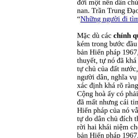
đời một nền dân chủ
nan. Trần Trung Đạo
“
Những người đi tì
Mặc dù các
chính q
kém trong bước đầu t
bản Hiến pháp 1967
thuyết, tự nó đã khá
tự chủ của đất nước
người dân, nghĩa vụ
xác định khá rõ ràn
Cộng hoà ấy có phải
đã mất nhưng cái ti
Hiến pháp của nó vẫ
tự do dân chủ đích 
rời hai khái niệm c
bản Hiến pháp 1967, 