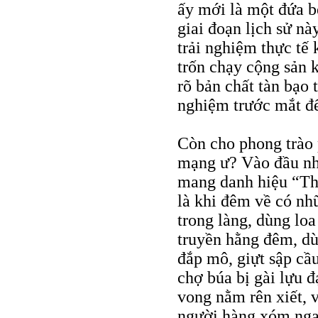
ấy mới là một đứa b
giai đoạn lịch sử nà
trải nghiệm thực tế 
trốn chạy cộng sản k
rõ bản chất tàn bạo 
nghiệm trước mắt để
Còn cho phong trào 
mạng ư? Vào đầu nhữ
mang danh hiệu “Th
là khi đêm về có nh
trong làng, dùng lo
truyền hằng đêm, dù
đắp mô, giựt sập cầu
chợ búa bị gài lựu đ
vong nằm rên xiết, 
người hàng xóm nga