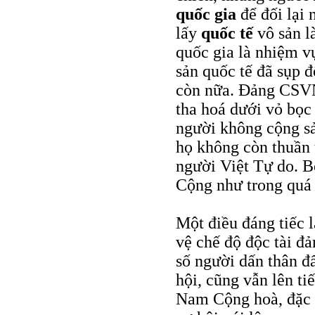
quốc gia
để đối lại
lấy
quốc tế
vô sản l
quốc gia là nhiệm vụ
sản quốc tế đã sụp đ
còn nữa. Đảng CSVN 
tha hoá dưới vỏ bọc
người không cộng sả
họ không còn thuần 
người Việt Tự do. B
Cộng như trong quá
Một điều đáng tiếc 
vệ chế độ độc tài đả
số người dấn thân đ
hội, cũng vẫn lên ti
Nam Cộng hoà, đặc b