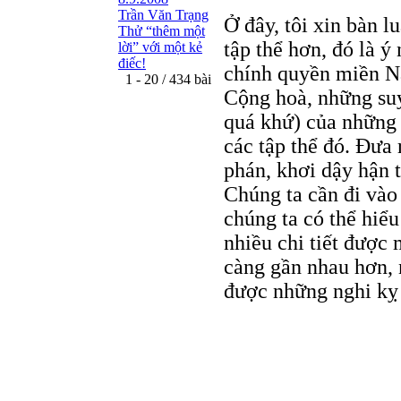
Trần Văn Trạng
Ở đây, tôi xin bàn l
Thử “thêm một
tập thể hơn, đó là 
lời” với một kẻ
điếc!
chính quyền miền N
1 - 20 / 434 bài
Cộng hoà, những su
quá khứ) của những
các tập thể đó. Đưa
phán, khơi dậy hận 
Chúng ta cần đi vào
chúng ta có thể hiể
nhiều chi tiết được 
càng gần nhau hơn, 
được những nghi kỵ