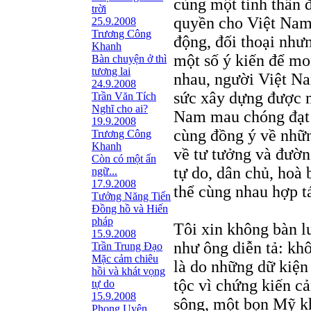
cùng một tinh thần 
trời
quyền cho Việt Nam 
25.9.2008
Trương Công
động, đối thoại như
Khanh
một số ý kiến để mo
Bàn chuyện ở thì
tương lai
nhau, người Việt Na
24.9.2008
sức xây dựng được 
Trần Văn Tích
Nghĩ cho ai?
Nam mau chóng đạt k
19.9.2008
cùng đồng ý về nhữn
Trương Công
Khanh
về tư tưởng và đườn
Còn có một ẩn
tự do, dân chủ, hoà 
ngữ...
17.9.2008
thể cùng nhau hợp t
Tưởng Năng Tiến
Đồng hồ và Hiến
pháp
Tôi xin không bàn 
15.9.2008
như ông diễn tả: kh
Trần Trung Đạo
Mặc cảm chiêu
là do những dữ kiện
hồi và khát vọng
tộc vì chứng kiến c
tự do
15.9.2008
sông, một bọn Mỹ kh
Phong Uyên