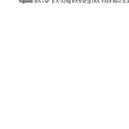
Nguồn:
BÃ i sáº¯p Ä‘Äƒng trÃªn táº¡p chÃ­
VÄƒn há»c
(Ca