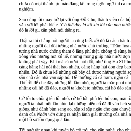
chưa có một thành tựu nào đáng kể trong ngôn ngữ thi ca mớ
nghiệm.
Sau cùng tôi quay trở lại với ông Đỗ Chu, thành viên của h
văn với lời phát biểu:
"Có thể đây là lời xin lỗi của nhà nước
đó là
lỗi
gì, cần phải nói thẳng ra.
Thật ra thì chẳng nói người ta cũng biết:
lỗi
đó là cách hành
những người dại dột tưởng nhà nước chủ trương “Trăm hoa đ
tưởng nhà nước chống tham ô lãng phí thật, chống tệ sùng b
xông vào những nơi xú uế, những mong giúp nhà nước dọn 
không phải vậy. Khi mà cả nước nói dối, như ông Hà Sĩ Ph
càng hăng hái nói thật bao nhiêu, càng hăng hái dọn dẹp bao
nhiêu. Đó là chưa kể những cái bẫy đã được những người sợ
sẵn chờ các nhà văn sập hố. Dễ thường có cả trăm, ngàn cái
Thế rồi để che đậy những lỗi lầm nhỏ, người ta mắc phải nh
những cái hố đã đào, người ta khoét to những cái hố đào sẵn
Cứ lỗi to chồng lên lỗi nhỏ, cứ hố lớn phủ lên hố con, mãi rồi
người ta phải một lần nhìn lại những biến cố đã đi vào lịch
giống như đánh bùn sang ao, sập xí sập ngầu cho qua chuyện
danh của
Nhân văn
đứng ra nhận lãnh giải thưởng của nhà nư
một hồ sơ tồn đọng quá lâu.
Tôi ngờ rằng sau khi tuyên bố cởi trói cho văn nghệ, cho ph