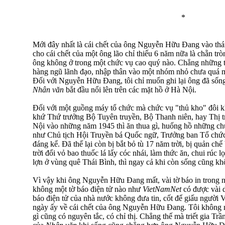
*
Mới đây nhất là cái chết của ông Nguyễn Hữu Đang vào thán
cho cái chết của một ông lão chỉ thiếu 6 năm nữa là chẵn tròn
ông không ở trong một chức vụ cao quý nào. Chẳng những t
hàng ngũ lãnh đạo, nhập thân vào một nhóm nhỏ chưa quá một
Đối với Nguyễn Hữu Đang, tôi chỉ muốn ghi lại ông đã sống 
Nhân văn
bắt đầu nổi lên trên các mặt hồ ở Hà Nội.
Đối với một guồng máy tổ chức mà chức vụ "thủ kho" đôi khi
khứ Thứ trưởng Bộ Tuyên truyền, Bộ Thanh niên, hay Thị t
Nội vào những năm 1945 thì ăn thua gì, huống hồ những ch
như Chủ tịch Hội Truyền bá Quốc ngữ, Trưởng ban Tổ chức
đáng kể. Đã thế lại còn bị bắt bỏ tù 17 năm trời, bị quản ch
trời đổi vỏ bao thuốc lá lấy cóc nhái, làm thức ăn, chui rúc 
lợn ở vùng quê Thái Bình, thì ngay cả khi còn sống cũng khô
Vì vậy khi ông Nguyễn Hữu Đang mất, vài tờ báo in trong n
không một tờ báo điện tử nào như
VietNamNet
có được vài 
báo điện tử của nhà nước không đưa tin, cốt để giấu người 
ngày ấy về cái chết của ông Nguyễn Hữu Đang. Tôi không 
gì cũng có nguyên tắc, có chỉ thị. Chẳng thế mà triết gia T