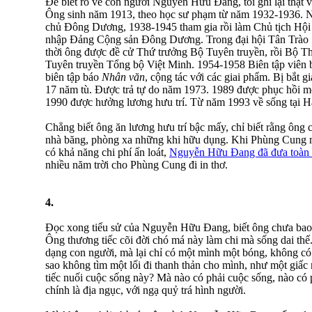
Để biết rõ về con người Nguyễn Hữu Đang, tôi ghi lại thật v
Ông sinh năm 1913, theo học sư phạm từ năm 1932-1936. 
chủ Đông Dương, 1938-1945 tham gia rồi làm Chủ tịch Hội
nhập Đảng Cộng sản Đông Dương. Trong đại hội Tân Trào 1
thời ông được đề cử Thứ trưởng Bộ Tuyên truyền, rồi Bộ T
Tuyên truyền Tổng bộ Việt Minh. 1954-1958 Biên tập viên
biên tập báo
Nhân văn
, cộng tác với các giai phẩm. Bị bắt
17 năm tù. Được trả tự do năm 1973. 1989 được phục hồi mộ
1990 được hưởng lương hưu trí. Từ năm 1993 về sống tại H
Chẳng biết ông ăn lương hưu trí bậc mấy, chỉ biết rằng ông c
nhà băng, phòng xa những khi hữu dụng. Khi Phùng Cung 
có khả năng chi phí ấn loát,
Nguyễn Hữu Đang đã đưa toàn 
nhiều năm trời cho Phùng Cung đi in thơ.
4.
Đọc xong tiểu sử của Nguyễn Hữu Đang, biết ông chưa bao giờ
Ông thương tiếc cõi đời chó má này làm chi mà sống dai thế
dạng con người, mà lại chỉ có một mình một bóng, không có 
sao không tìm một lối đi thanh thản cho mình, như một giấc n
tiếc nuối cuộc sống này? Mà nào có phải cuộc sống, nào có 
chính là địa ngục, với ngạ quỷ trá hình người.