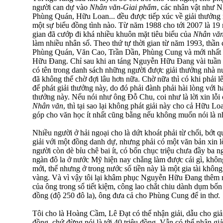
người can dự vào
Nhân văn-Giai phẩm
, các nhân vật như 
Phùng Quán, Hữu Loan... đều được tiếp xúc về giải thưởng 
một sự biểu đồng tình nào. Từ năm 1988 cho tới 2007 là 19 
gian đã cướp đi khá nhiều khuôn mặt tiêu biểu của
Nhân vă
làm nhiều nhân số. Theo thứ tự thời gian từ năm 1993, thần
Phùng Quán, Văn Cao, Trần Dần, Phùng Cung và mới nhất
Hữu Đang. Chỉ sau khi an táng Nguyễn Hữu Đang vài tuần
có tên trong danh sách những người được giải thưởng nhà n
đã không thể chờ đợi lâu hơn nữa. Chờ nữa thì có khi phải l
để phát giải thưởng này, do đó phải đành phải hài lòng với h
thưởng này. Nếu nói như ông Đỗ Chu, coi như là lời xin lỗi
Nhân văn
, thì tại sao lại không phát giải này cho cả Hữu Lo
góp cho văn học ít nhất cũng bằng nếu không muốn nói là n
Nhiều người ở hải ngoại cho là dứt khoát phải từ chối, bớt q
giải với một đồng danh dự, nhưng phải có một văn bản xin l
người còn dè bỉu chê bai ít, có bốn chục triệu chưa đầy ba 
ngàn đô la ở nước Mỹ hiện nay chẳng làm được cái gì, không
mới, thế nhưng ở trong nước số tiền này là một gia tài khô
vàng. Và vì vậy tôi lại khâm phục Nguyễn Hữu Đang thêm mộ
của ông trong sổ tiết kiệm, công lao chắt chiu dành dụm bốn
đồng (độ 250 đô la), ông đưa cả cho Phùng Cung để in thơ.
Tôi cho là Hoàng Cầm, Lê Đạt có thể nhận giải, dẫu cho giải 
đồng, chứ đừng nói là tới 40 triệu đồng. Vẫn có thể nhận gi