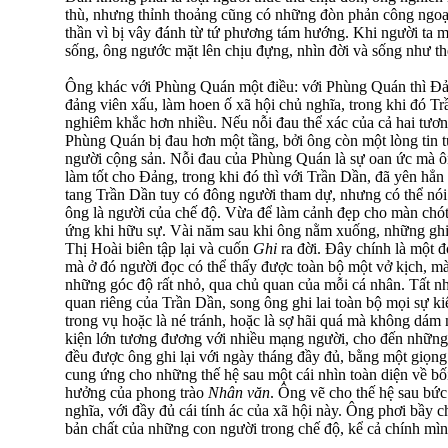
thù, nhưng thỉnh thoảng cũng có những đòn phản công ngo
thần vì bị vây đánh từ tứ phương tám hướng. Khi người ta 
sống, ông ngước mặt lên chịu đựng, nhìn đời và sống như t
Ông khác với Phùng Quán một điều: với Phùng Quán thì Đản
đảng viên xấu, làm hoen ố xã hội chủ nghĩa, trong khi đó 
nghiêm khắc hơn nhiều. Nếu nỗi đau thể xác của cả hai tươn
Phùng Quán bị đau hơn một tầng, bởi ông còn một lòng tin 
người cộng sản. Nỗi đau của Phùng Quán là sự oan ức mà ô
làm tốt cho Đảng, trong khi đó thì với Trần Dần, đã yên hẳ
tang Trần Dần tuy có đông người tham dự, nhưng có thể nói 
ông là người của chế độ. Vừa để làm cảnh đẹp cho màn chót
ứng khi hữu sự. Vài năm sau khi ông nằm xuống, những gh
Thị Hoài biên tập lại và cuốn
Ghi
ra đời. Đây chính là một 
mà ở đó người đọc có thể thấy được toàn bộ một vở kịch, mà 
những góc độ rất nhỏ, qua chủ quan của mỗi cá nhân. Tất n
quan riêng của Trần Dần, song ông ghi lai toàn bộ mọi sự ki
trong vụ hoặc là né tránh, hoặc là sợ hãi quá mà không dám 
kiện lớn tương đương với nhiều mạng người, cho đến những đi
đều được ông ghi lại với ngày tháng đầy đủ, bằng một giọng
cung ứng cho những thế hệ sau một cái nhìn toàn diện về bối
hưởng của phong trào
Nhân văn
. Ông vẽ cho thế hệ sau bức
nghĩa, với đầy đủ cái tính ác của xã hội này. Ông phơi bầy c
bản chất của những con người trong chế độ, kể cả chính mìn