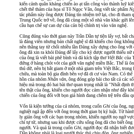
kiến cảnh quân kháng chiến ào ạt tấn công vào thành luỹ ki
chết thê thảm của họa sĩ Tô Ngọc Vân, ông viết tác phẩm
Ng
tác phẩm này ông được Đảng tín nhiệm trở lại, cho đi tham
Trung Quốc trở về, ông đã cùng một số nhà văn khác gửi lê
cầu hạn chế sự can dự của cán bộ chính trị vào văn nghệ.
Cũng đúng vào thời gian này Trần Dần tự tiện lấy vợ, bất c
là đảng viên nhưng bản chất nghệ sĩ đã khiến cho ông không
nên thẳng tay từ chối nhiều lần Đảng xây dựng cho ông với
ông đã xin ra khỏi Đảng để lấy cho kỳ được người thiếu nữ 
của ông là viết bài phê bình và đả kích tập thơ
Việt Bắc
của T
đứng ở hàng chót vót của giới văn nghệ miền Bắc. Thế là ô
thú dữ, nên bị bắt giam ở một nhà giam trên Việt Bắc, trong
chửa, mà toàn bộ gia đình bên vợ đã di cư vào Nam. Có thể 
hồn của nhóm
Nhân văn
, ông đóng góp bài cho tất cả các s
hiệu mà trong đó hai bài thơ quan trọng nhất là "Nhất định 
tên thật của ông, khiến cho người đọc cảm nhận như đây khôn
chiến của ông đối với bọn giả hình đang chễm trệ trên đầu 
Vốn là kiện tướng của cả nhóm, trong cuốn
Ghi
của ông, ng
nghiệt ngã ập đến với ông trong thời gian bị kỷ luật. Từ hành
ly gián ông với các bạn trong nhóm, khiến người nọ ngờ vực
chí tự tử, nhưng sau khi được cứu sống ông đã cho biết ông 
người. Và quả là trong cuốn
Ghi
, người đọc đã nhận biết đư
Dần không phải là loại người thúc thủ chịu đòn, ông nghiến