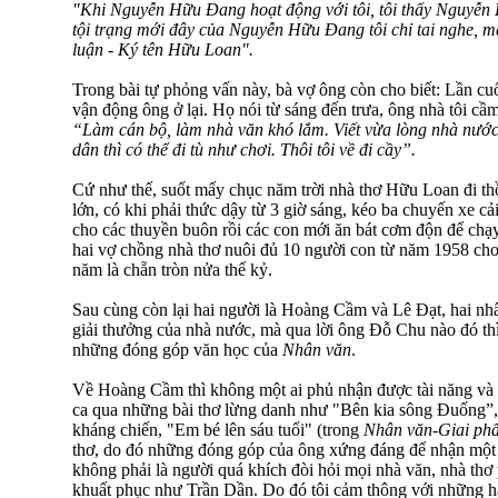
"Khi Nguyễn Hữu Đang hoạt động với tôi, tôi thấy Nguyễn 
tội trạng mới đây của Nguyễn Hữu Đang tôi chỉ tai nghe, mắ
luận - Ký tên Hữu Loan".
Trong bài tự phỏng vấn này, bà vợ ông còn cho biết: Lần cu
vận động ông ở lại. Họ nói từ sáng đến trưa, ông nhà tôi cầm
“Làm cán bộ, làm nhà văn khó lắm. Viết vừa lòng nhà nước t
dân thì có thể đi tù như chơi. Thôi tôi về đi cầy”.
Cứ như thế, suốt mấy chục năm trời nhà thơ Hữu Loan đi thồ
lớn, có khi phải thức dậy từ 3 giờ sáng, kéo ba chuyến xe cải
cho các thuyền buôn rồi các con mới ăn bát cơm độn để chạy
hai vợ chồng nhà thơ nuôi đủ 10 người con từ năm 1958 cho t
năm là chẵn tròn nửa thế kỷ.
Sau cùng còn lại hai người là Hoàng Cầm và Lê Đạt, hai nhâ
giải thưởng của nhà nước, mà qua lời ông Đỗ Chu nào đó t
những đóng góp văn học của
Nhân văn
.
Về Hoàng Cầm thì không một ai phủ nhận được tài năng và 
ca qua những bài thơ lừng danh như "Bên kia sông Đuống”, 
kháng chiến, "Em bé lên sáu tuổi" (trong
Nhân văn-Giai ph
thơ, do đó những đóng góp của ông xứng đáng để nhận một 
không phải là người quá khích đòi hỏi mọi nhà văn, nhà thơ
khuất phục như Trần Dần. Do đó tôi cảm thông với những 