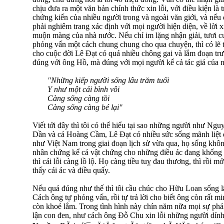
chịu đưa ra một văn bản chính thức xin lỗi, với điều kiện là t
chứng kiến của nhiều người trong và ngoài văn giới, và nếu 
phải nghiêm trang xác định với mọi người hiện diện, về lời 
muộn màng của nhà nước. Nếu chỉ im lặng nhận giải, tươi cư
phỏng vấn một cách chung chung cho qua chuyện, thì có lẽ tô
cho cuộc đời Lê Đạt có quá nhiều chông gai và lắm đoạn trư
đúng với ông Hồ, mà đúng với mọi người kể cả tác giả của n
"Những kiếp người sống lâu trăm tuổi
Y như một cái bình vôi
Càng sống càng tồi
Càng sống càng bé lại"
Viết tới đây thì tôi có thể hiểu tại sao những người như 
Dần và cả Hoàng Cầm, Lê Đạt có nhiều sức sống mãnh liệt 
như Việt Nam trong giai đoạn lịch sử vừa qua, họ sống khôn
nhân chứng kể cả vật chứng cho những điều ác đang khống c
thì cái lỗi càng lồ lộ. Họ càng tiều tuỵ đau thương, thì rồi 
thấy cái ác và điều quấy.
Nếu quả đúng như thế thì tôi cầu chúc cho Hữu Loan sống l
Cách ông tự phỏng vấn, rồi tự trả lời cho biết ông còn rất m
còn khoẻ lắm. Trong tình hình này chín năm nữa mọi sự phả
lận con đen, như cách ông Đỗ Chu xin lỗi những người dính 