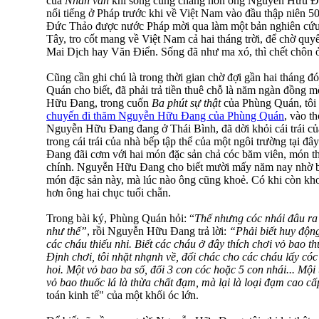
của
Nhân văn
khi sống cũng chẳng hơn ông Nguyễn Hữu Đang
nổi tiếng ở Pháp trước khi về Việt Nam vào đầu thập niên 50
Đức Thảo được nước Pháp mời qua làm một bản nghiên cứu t
Tây, tro cốt mang về Việt Nam cả hai tháng trời, để chờ quyế
Mai Dịch hay Văn Điển. Sống đã như ma xó, thì chết chôn 
Cũng cần ghi chú là trong thời gian chờ đợi gần hai tháng đ
Quán cho biết, đã phải trả tiền thuê chỗ là năm ngàn đồng m
Hữu Đang, trong cuốn
Ba phút sự thật
của Phùng Quán, tôi 
chuyến đi thăm Nguyễn Hữu Đang của Phùng Quán
, vào t
Nguyễn Hữu Đang đang ở Thái Bình, đã dời khỏi cái trái củ
trong cái trái của nhà bếp tập thể của một ngôi trường tại
Đang đãi cơm với hai món đặc sản chả cóc băm viên, món th
chính. Nguyễn Hữu Đang cho biết mười mấy năm nay nhờ b
món đặc sản này, mà lúc nào ông cũng khoẻ. Có khi còn kh
hơn ông hai chục tuổi chẵn.
Trong bài ký, Phùng Quán hỏi: “
Thế nhưng cóc nhái đâu r
như thế”
, rồi Nguyễn Hữu Đang trả lời:
“Phải biết huy động
các cháu thiếu nhi. Biết các cháu ở đây thích chơi vỏ bao th
Định chơi, tôi nhặt nhạnh về, đổi chác cho các cháu lấy có
hoi. Một vỏ bao ba số, đổi 3 con cóc hoặc 5 con nhái... Mội 
vỏ bao thuốc lá là thừa chất đạm, mà lại là loại đạm cao cấp
toán kinh tế" của một khối óc lớn.