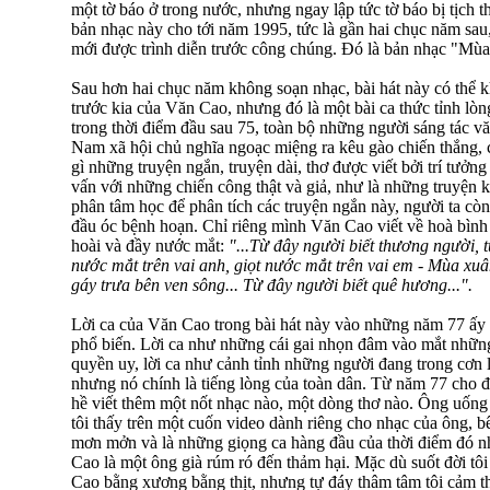
một tờ báo ở trong nước, nhưng ngay lập tức tờ báo bị tịch 
bản nhạc này cho tới năm 1995, tức là gần hai chục năm sau,
mới được trình diễn trước công chúng. Đó là bản nhạc "Mùa
Sau hơn hai chục năm không soạn nhạc, bài hát này có thể 
trước kia của Văn Cao, nhưng đó là một bài ca thức tỉnh lò
trong thời điểm đầu sau 75, toàn bộ những người sáng tác vă
Nam xã hội chủ nghĩa ngoạc miệng ra kêu gào chiến thắng, 
gì những truyện ngắn, truyện dài, thơ được viết bởi trí tưởng
vấn với những chiến công thật và giả, như là những truyện 
phân tâm học để phân tích các truyện ngắn này, người ta cò
đầu óc bệnh hoạn. Chỉ riêng mình Văn Cao viết về hoà bìn
hoài và đầy nước mắt:
"...Từ đây người biết thương người, t
nước mắt trên vai anh, giọt nước mắt trên vai em - Mùa xu
gáy trưa bên ven sông... Từ đây người biết quê hương...".
Lời ca của Văn Cao trong bài hát này vào những năm 77 ấy q
phổ biến. Lời ca như những cái gai nhọn đâm vào mắt những
quyền uy, lời ca như cảnh tỉnh những người đang trong cơn 
nhưng nó chính là tiếng lòng của toàn dân. Từ năm 77 cho
hề viết thêm một nốt nhạc nào, một dòng thơ nào. Ông uống
tôi thấy trên một cuốn video dành riêng cho nhạc của ông, 
mơn mởn và là những giọng ca hàng đầu của thời điểm đó
Cao là một ông già rúm ró đến thảm hại. Mặc dù suốt đời tô
Cao bằng xương bằng thịt, nhưng tự đáy thâm tâm tôi cảm th