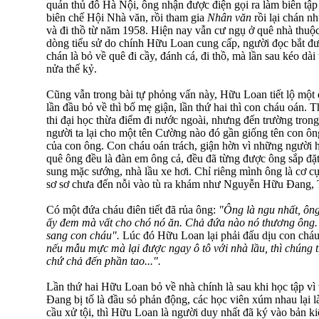
quản thủ đô Hà Nội, ông nhận được điện gọi ra làm biên tậ
biên chế Hội Nhà văn, rồi tham gia
Nhân văn
rồi lại chán n
và đi thồ từ năm 1958. Hiện nay vẫn cư ngụ ở quê nhà thuộc 
dòng tiểu sử do chính Hữu Loan cung cấp, người đọc bắt đượ
chán là bỏ về quê đi cầy, đánh cá, đi thồ, mà lần sau kéo dà
nửa thế kỷ.
Cũng vẫn trong bài tự phỏng vấn này, Hữu Loan tiết lộ một 
lần đầu bỏ về thì bố mẹ giận, lần thứ hai thì con cháu oán. 
thi đại học thừa điểm đi nước ngoài, nhưng đến trường tro
người ta lại cho một tên Cường nào đó gần giống tên con ôn
của con ông. Con cháu oán trách, giận hờn vì những người 
quê ông đều là đàn em ông cả, đều đã từng được ông sắp đặt
sung mặc sướng, nhà lầu xe hơi. Chỉ riêng mình ông là cơ cự
sơ sơ chưa đến nỗi vào tù ra khám như Nguyễn Hữu Đang, 
Có một đứa cháu điên tiết đã rủa ông:
"Ông là ngu nhất, ô
ấy đem mà vất cho chó nó ăn. Chả đứa nào nó thương ông. 
sang con cháu".
Lúc đó Hữu Loan lại phải đấu dịu con chá
nếu mẫu mực mà lại được ngay ô tô với nhà lầu, thì chúng
chứ chả đến phần tao...".
Lần thứ hai Hữu Loan bỏ về nhà chính là sau khi học tập vì
Đang bị tố là đầu sỏ phản động, các học viên xúm nhau lại 
cầu xử tội, thì Hữu Loan là người duy nhất đã ký vào bản ki