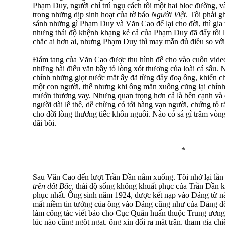
Phạm Duy, người chỉ trú ngụ cách tôi một hai bloc đường, v
trong những dịp sinh hoạt của tờ báo
Người Việt
. Tôi phải g
sánh những gì Phạm Duy và Văn Cao để lại cho đời, thì gia
nhưng thái độ khệnh khạng kẻ cả của Phạm Duy đã đẩy tôi lù
chắc ai hơn ai, nhưng Phạm Duy thì may mắn đủ điều so vớ
Đám tang của Văn Cao được thu hình để cho vào cuốn video 
những bài điếu văn bầy tỏ lòng xót thương của loài cá sấu. 
chính những giọt nước mắt ấy đã từng đầy đoạ ông, khiến c
một con người, thế nhưng khi ông mằn xuống cũng lại chính
mướn thương vay. Nhưng quan trọng hơn cả là bên cạnh và đ
người dài lê thê, dễ chừng có tới hàng vạn người, chứng tỏ 
cho đời lòng thương tiếc khôn nguôi. Nào có sá gì trăm vòng 
đãi bôi.
*
Sau Văn Cao đến lượt Trần Dần nằm xuống. Tôi nhớ lại lần
trên đất Bắc
, thái độ sống không khuất phục của Trần Dần k
phục nhất. Ông sinh năm 1924, được kết nạp vào Đảng từ 
mất niềm tin tưởng của ông vào Đảng cũng như của Đảng đố
làm công tác viết báo cho Cục Quân huấn thuộc Trung ương
lúc nào cũng ngột ngạt, ông xin đổi ra mặt trận, tham gia c