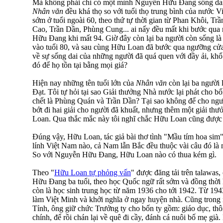
Mà không phải chỉ có một mình Nguyễn Hữu Đang sống dai, 
Nhân văn
đều khá thọ so với tuổi thọ trung bình của nước 
sớm ở tuổi ngoài 60, theo thứ tự thời gian từ Phan Khôi, 
Cao, Trần Dần, Phùng Cung... ai nấy đều mất khi bước qu
Hữu Đang khi mất 94. Giờ đây còn lại ba người còn sống 
vào tuổi 80, và sau cùng Hữu Loan đã bước qua ngưỡng cửa
về sự sống dai của những người đã quá quen với đầy ải, khổ
đó để họ tồn tại bằng mọi giá?
Hiện nay những tên tuổi lớn của
Nhân văn
còn lại ba người
Đạt. Tôi tự hỏi tại sao Giải thưởng Nhà nước lại phát cho b
chết là Phùng Quán và Trần Dần? Tại sao không để cho ngư
bớt đi hai giải cho người đã khuất, nhưng thêm một giải th
Loan. Qua thắc mắc này tôi nghĩ chắc Hữu Loan cũng được 
Đúng vậy, Hữu Loan, tác giả bài thơ tình "Mầu tím hoa sim"
lính Việt Nam nào, cả Nam lẫn Bắc đều thuộc vài câu đó là m
So với Nguyễn Hữu Đang, Hữu Loan nào có thua kém gì.
Theo "
Hữu Loan tự phỏng vấn
" được đăng tải trên talawa
Hữu Đang ba tuổi, theo học Quốc ngữ rất sớm và đồng thời 
còn là học sinh trung học từ năm 1936 cho tới 1942. Từ 194
làm Việt Minh và khởi nghĩa ở ngay huyện nhà. Cũng trong
Tỉnh, ông giữ chức Trưởng ty cho bốn ty gồm: giáo dục, thô
chính, để rồi chán lại về quê đi cầy, đánh cá nuôi bố mẹ già