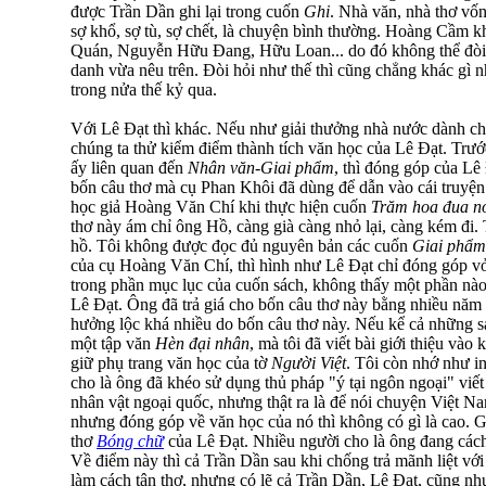
được Trần Dần ghi lại trong cuốn
Ghi
. Nhà văn, nhà thơ vố
sợ khổ, sợ tù, sợ chết, là chuyện bình thường. Hoàng Cầm 
Quán, Nguyễn Hữu Đang, Hữu Loan... do đó không thể đòi
danh vừa nêu trên. Đòi hỏi như thế thì cũng chẳng khác gì
trong nửa thế kỷ qua.
Với Lê Đạt thì khác. Nếu như giải thưởng nhà nước dành c
chúng ta thử kiểm điểm thành tích văn học của Lê Đạt. Trước
ấy liên quan đến
Nhân văn-Giai phẩm
, thì đóng góp của Lê
bốn câu thơ mà cụ Phan Khôi đã dùng để dẫn vào cái truyện
học giả Hoàng Văn Chí khi thực hiện cuốn
Trăm hoa đua nở
thơ này ám chỉ ông Hồ, càng già càng nhỏ lại, càng kém đi.
hồ. Tôi không được đọc đủ nguyên bản các cuốn
Giai phẩm
của cụ Hoàng Văn Chí, thì hình như Lê Đạt chỉ đóng góp vỏ
trong phần mục lục của cuốn sách, không thấy một phần nào
Lê Đạt. Ông đã trả giá cho bốn câu thơ này bằng nhiều năm 
hưởng lộc khá nhiều do bốn câu thơ này. Nếu kể cả những s
một tập văn
Hèn đại nhân
, mà tôi đã viết bài giới thiệu vào
giữ phụ trang văn học của tờ
Người Việt
. Tôi còn nhớ như in
cho là ông đã khéo sử dụng thủ pháp "ý tại ngôn ngoại" vi
nhân vật ngoại quốc, nhưng thật ra là để nói chuyện Việt N
nhưng đóng góp về văn học của nó thì không có gì là cao. G
thơ
Bóng chữ
của Lê Đạt. Nhiều người cho là ông đang cách 
Về điểm này thì cả Trần Dần sau khi chống trả mãnh liệt với
làm cách tân thơ, nhưng có lẽ cả Trần Dần, Lê Đạt, cũng n