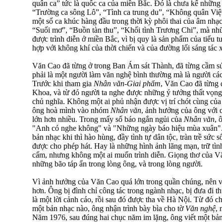
quân ca” tức là quốc ca của miền Bắc. Đó là chưa kể nhữn
“Trường ca sông Lô”, “Tình ca trung du”, “Không quân Vi
một số ca khúc hàng đầu trong thời kỳ phôi thai của âm nhạ
“Suối mơ”, “Buồn tàn thu”, “Khối tình Trương Chi”, mà nh
được trình diễn ở miền Bắc, vì bị quy là sản phẩm của tiểu 
hợp với không khí của thời chiến và của đường lối sáng tác 
Văn Cao đã từng ở trong Ban Ám sát Thành, đã từng cầm sú
phải là một người làm văn nghệ bình thường mà là người cá
Trước khi tham gia
Nhân văn-Giai phẩm
, Văn Cao đã từng
Khoa, và từ đó người ta nghe được những ý tưởng thất vọng
chủ nghĩa. Không một ai phủ nhận được vị trí chót cùng củ
ông hoà mình vào nhóm
Nhân văn
, ảnh hưởng của ông với
lớn hơn nhiều. Trong mấy số báo ngắn ngủi của
Nhân văn
, 
"Anh có nghe không" và "Những ngày báo hiệu mùa xuân". K
bản nhạc khi thì hào hùng, đầy tình tự dân tộc, tràn trề sức
được cho phép hát. Hay là những hình ảnh lãng mạn, trữ tì
cấm, nhưng không một ai muốn trình diễn. Giọng thơ của V
những bão táp ẩn trong lòng ông, và trong lòng người.
Vì ảnh hưởng của Văn Cao quá lớn trong quần chúng, nên vi
hơn. Ông bị đình chỉ công tác trong ngành nhạc, bị đưa đi t
là một lời cảnh cáo, rồi sau đó được tha về Hà Nội. Từ đó c
một bản nhạc nào, ông nhận trình bày bìa cho tờ
Văn nghệ
,
Năm 1976, sau đúng hai chục năm im lặng, ông viết một bản