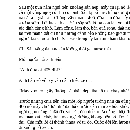
Sau một bữa nằm nghỉ trên khoảng sân hẹp, máy cũ lại nổ l
cả một vùng ngoại ô. Lũ con anh Sáu bị bố mẹ chúng dựng
ùa cả ra ngoài sân. Chúng vây quanh 405, đứa nào đứa nấy 
sương sớm. Tới lúc anh chị Sáu sắp sửa bồng con lên xe th
gia đình cùng khổ. Làm công, làm thợ, bán quà rong, thất n
lại trên mảnh đất cũ như những cánh bèo không bao giờ đi t
người kia chúc anh chị Sáu vào trong ấy làm ăn khấm khá h
Chị Sáu vâng dạ, tay vẫn không thôi gạt nước mắt.
Một người hỏi anh Sáu:
“Anh đưa cả 405 đi à?”
Anh bản vỗ vỗ tay vào đầu chiếc xe cũ:
“Mày vào trong ấy đường sá nhẵn đẹp, tha hồ mà chạy nhé!
Trước những chia tiễn của một lớp người tưởng như đã đứng 
405 nổ máy chờ đợi như đã thấy trước đầu mũi xe bốc khó
ngút ngàn cùng là đất đá, sỏi cát, đèo dốc, mưa nắng nhiệt đ
mê man xuôi chảy trên một ngả đường không bến bờ. Đó là 
đại. Của một lối đi thênh thang về tự do. Cuộc đời lên hươn
đi xuống bờ xe cũ.