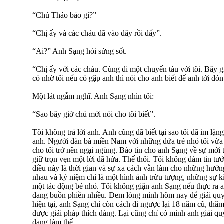
“Chú Thảo bảo gì?”
“Chị ấy và các cháu đã vào đây rồi đấy”.
“Ai?” Anh Sạng hỏi sửng sốt.
“Chị ấy với các cháu. Cùng đi một chuyến tàu với tôi. Bây 
có nhờ tôi nếu có gặp anh thì nói cho anh biết để anh tới đón
Một lát ngẫm nghĩ. Anh Sạng nhìn tôi:
“Sao bây giờ chú mới nói cho tôi biết”.
Tôi không trả lời anh. Anh cũng đã biết tại sao tôi đã im lặng
anh. Người đàn bà miền Nam với những đứa trẻ nhỏ tôi vừa 
cho tôi trở nên ngại ngùng. Báo tin cho anh Sạng về sự mới t
giữ trọn vẹn một lời đã hứa. Thế thôi. Tôi không dám tin tưở
điều này là thời gian và sự xa cách vẫn làm cho những hướn
nhau và kỷ niệm chỉ là một hình ảnh trừu tượng, những sự k
một tác động bé nhỏ. Tôi không giận anh Sạng nếu thực ra a
đang buồn phiền nhiều. Đem lòng mình hôm nay để giải quyế
hiện tại, anh Sạng chỉ còn cách đi ngược lại 18 năm cũ, thăm
được giải pháp thích đáng. Lại cũng chỉ có mình anh giải qu
đang làm thế.