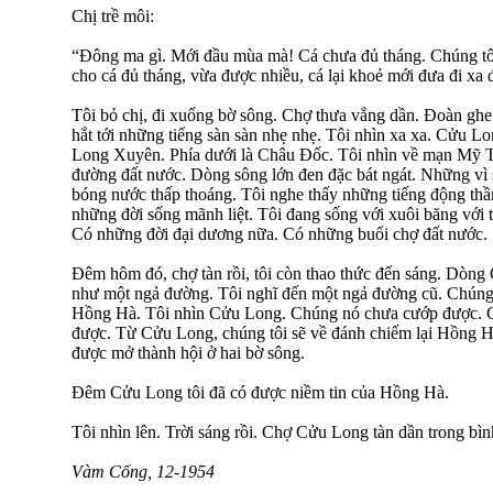
Chị trề môi:
“Đông ma gì. Mới đầu mùa mà! Cá chưa đủ tháng. Chúng tôi
cho cá đủ tháng, vừa được nhiều, cá lại khoẻ mới đưa đi xa 
Tôi bỏ chị, đi xuống bờ sông. Chợ thưa vắng dần. Đoàn gh
hắt tới những tiếng sàn sàn nhẹ nhẹ. Tôi nhìn xa xa. Cửu Lon
Long Xuyên. Phía dưới là Châu Đốc. Tôi nhìn về mạn Mỹ T
đường đất nước. Dòng sông lớn đen đặc bát ngát. Những vì 
bóng nước thấp thoáng. Tôi nghe thấy những tiếng động th
những đời sống mãnh liệt. Tôi đang sống với xuôi băng với 
Có những đời đại dương nữa. Có những buổi chợ đất nước.
Đêm hôm đó, chợ tàn rồi, tôi còn thao thức đến sáng. Dòng 
như một ngả đường. Tôi nghĩ đến một ngả đường cũ. Chúng
Hồng Hà. Tôi nhìn Cửu Long. Chúng nó chưa cướp được. C
được. Từ Cửu Long, chúng tôi sẽ về đánh chiếm lại Hồng H
được mở thành hội ở hai bờ sông.
Đêm Cửu Long tôi đã có được niềm tin của Hồng Hà.
Tôi nhìn lên. Trời sáng rồi. Chợ Cửu Long tàn dần trong bì
Vàm Cống, 12-1954