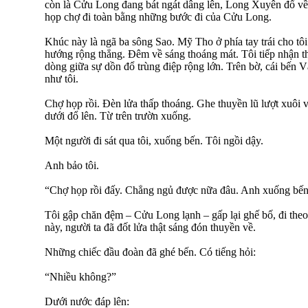
còn là Cửu Long đang bát ngát dâng lên, Long Xuyên đổ về
họp chợ đi toàn bằng những bước đi của Cửu Long.
Khúc này là ngã ba sông Sao. Mỹ Tho ở phía tay trái cho t
hướng rộng thẳng. Đêm về sáng thoáng mát. Tôi tiếp nhận t
dòng giữa sự dồn đổ trùng điệp rộng lớn. Trên bờ, cái bến
như tôi.
Chợ họp rồi. Đèn lửa thấp thoáng. Ghe thuyền lũ lượt xuôi 
dưới đổ lên. Từ trên trườn xuống.
Một người đi sát qua tôi, xuống bến. Tôi ngồi dậy.
Anh bảo tôi.
“Chợ họp rồi đấy. Chẳng ngủ được nữa đâu. Anh xuống bến 
Tôi gập chăn đệm – Cửu Long lạnh – gấp lại ghế bố, đi the
này, người ta đã đốt lửa thật sáng đón thuyền về.
Những chiếc đầu đoàn đã ghé bến. Có tiếng hỏi:
“Nhiều không?”
Dưới nước đáp lên: