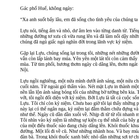
Gác phố Huế, không ngày:
“Xa anh suốt bấy lâu, em đã sống cho tình yêu của chúng t
Lựu nói, tiếng ấm và nhỏ, dư âm len vào từng danh từ. Tiếng 
những đường tơ xưa cũ vừa rung lên và đã làm nổi dậy nhữn
chúng đã ngủ giấc ngủ nghìn đời trong lãnh vực kỷ niệm.
Gặp lại Lựu, chúng sống lại trong tôi, những nét những đư
vẫn còn lấp lánh bay múa. Yên yên một lát tôi còn cảm thấ
mùa. Từ tim phổi, hương thơm ngày cũ dâng lên, thơm ngát
Nội.
Lựu ngồi nghiêng, một nửa mình dưới ánh sáng, một nửa chì
cuối năm. Từ ngoài gió thấm vào. Nét mặt Lựu in thành một
nền lẫn lộn ánh sáng bóng tối của những bờ tường bên kia. T
với, tôi ngồi đối diện với kỷ niệm. Bởi Lựu là tất cả cuộc sốn
Lựu. Tôi chỉ còn kỷ niệm. Chưa bao giờ tôi lại thấy những p
này lại có thể ngân nga, kỷ niệm lại đằm thắm chứa đựng và
như thế. Ngày cũ dần dần xuôi về. Nhịp đi từ từ rồi nhanh 
Tôi nhìn vào kỷ niệm là những sự kiện cụ thể nhất của bây 
của một điếu thuốc nào đang cháy dâng lên. Khói thuốc khu
đường. Một lối đi về cũ. Như những nhành hoa. Và bay múa
đàn bà. Trong khói thuốc xanh biếc nhỏ dần những sợi tơ chỉ