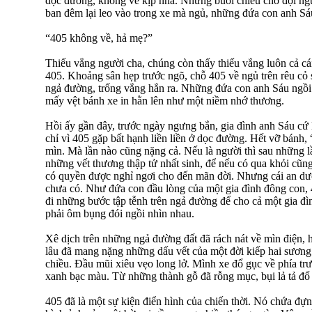
dọc đường, không về kịp nhà. Những buổi chiều chờ đợi ngư
ban đêm lại leo vào trong xe mà ngủ, những đứa con anh Sáu
“405 không về, hả mẹ?”
Thiếu vắng người cha, chúng còn thấy thiếu vắng luôn cả c
405. Khoảng sân hẹp trước ngõ, chỗ 405 về ngủ trên rêu cỏ 
ngả đường, trống vắng hẳn ra. Những đứa con anh Sáu ngồi
mấy vệt bánh xe in hằn lên như một niềm nhớ thương.
Hồi ấy gần đây, trước ngày ngưng bắn, gia đình anh Sáu cứ 
chỉ vì 405 gặp bất hạnh liền liền ở dọc đường. Hết vỡ bánh, “
mìn. Mà lần nào cũng nặng cả. Nếu là người thì sau những l
những vết thương thập tử nhất sinh, để nếu có qua khỏi cũng
có quyền được nghỉ ngơi cho đến mãn đời. Nhưng cái an dư
chưa có. Như đứa con đầu lòng của một gia đình đông con,
đi những bước tập tễnh trên ngả đường để cho cả một gia đ
phải ôm bụng đói ngồi nhìn nhau.
Xê dịch trên những ngả đường đất đã rách nát về mìn điện, 
lâu đã mang nặng những dấu vết của một đời kiếp hai sương 
chiều. Đầu mũi xiêu vẹo long lở. Mình xe đổ gục về phía tr
xanh bạc màu. Từ những thành gỗ đã rỗng mục, bụi lả tả đổ
405 đã là một sự kiện điển hình của chiến thời. Nó chứa đựng