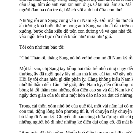
đầu làng, túm áo anh van xin anh ở lại. Ở lại mà làm ăn. M
người đàn bà còn trẻ dại đã có với anh hai đứa con thơ.
Nhưng rồi anh Sạng cũng vẫn đi Nam kỳ. Đôi mắt ấu thơ của
ấn tượng khá buồn thảm: bóng anh Sạng xa khuất dần trên c
xuống, bước chân xiêu đổ trên con đường về và qua nhà tôi,
vào ngồi trên bục cửa mà khóc như mưa như gió.
Tôi còn nhớ mụ bảo tôi:
“Chú Thảo ơi, thằng Sạng nó bỏ vợ bỏ con nó đi Nam kỳ rồi
Một lát sau, chị Sạng tay bồng hai đứa trẻ nhỏ cũng chạy đến
thương ấy đã ngồi quây lấy nhau mà khóc cái tan vỡ gây nê
Hồi ấy tôi chưa hiểu gì đến phân ly. Càng không hiểu Nam 
nhở thì thầm đến Tân Thế giới, đến Nam kỳ, đến đời sống 
bóng lá tối thẳm của những đồn điền cao su và đất Nam kỳ đ
ngây đơn giản của tôi như một hòn đảo nào xa dạt có những
Trong cái thôn xóm nhỏ bé của quê tôi, một vài năm lại có m
con trai, động lòng bốn phương thì ít, vì chuyện này chuyện
bỏ làng đi Nam kỳ. Chuyến đi nào cũng chứa đựng một cái gì
những người bỏ đi như những kẻ điên dại cùng cố, đã mất hế
“Bọn mày đã dở chứng. Muốn hoá điên hay sao mà đi chứ? T