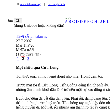
©
www.talawas.org
|
về trang chính
tác giả:
tìm
A
B
C
D
Đ
E
F
G
H
I
J
K
L
(dùng Unicode hoặc không dấu)
Tá»§ sÃ¡ch talawas
27.7.2007
Mai Tháº£o
MÆ°a nÃºi
(Táº­p truyá»‡n)
1
2
3
Một chiều qua Cửu Long
Tôi thức giấc vì một tiếng động nhỏ nhẹ. Trong đêm tối.
Trước mặt tôi là Cửu Long. Tiếng động dâng lên từ phía ấy
những âm thanh khởi đầu lẻ tẻ trở nên một sự xao động rì rà
Buổi chợ đêm đã bắt đầu dâng lên. Phải rồi, đang dâng lên.
thành những bước thuỷ triều. Tôi chống tay ngồi dậy đón n
tiếng thuyền đi. Một lát, rồi những âm thanh rõ rệt ấy cũng