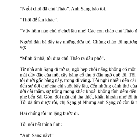
“Ngồi chơi đã chú Thảo”. Anh Sạng bảo tôi.
“Thôi để lần khác”.
“Vậy hôm nào chú ở chơi lâu nhé! Các con chào chú Thảo đ
Người đàn bà đẩy tay những đứa trẻ. Chúng chào tôi ngượ
vợ:
“Mình ở nhà, tôi đưa chú Thảo ra đầu phố”.
Từ nhà anh Sạng đi trở ra, ngõ hẹp chói nắng không có một
mát dầy đặc của một cây bàng cổ thụ ở đầu ngõ quê tôi. Tô
tôi dưới gốc bàng này, trong dĩ vãng. Tôi nghĩ nhiều đến cái
đến sự đợi chờ của chị suốt bấy lâu, đến những cánh thư của
đời dài thẳm, sự trông mong khắc khoải không tính đếm đến 
ghé bến Sài Gòn, đôi mắt chị tha thiết, khẩn khoản nhờ tôi 
Tôi đã tìm được rồi, chị Sạng ạ! Nhưng anh Sạng có còn là
Hai chúng tôi im lặng bước đi.
Tôi nói bất thình lình:
“Anh Sạng này!”