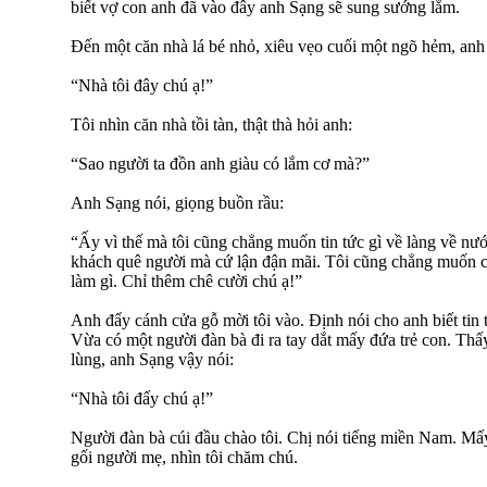
biết vợ con anh đã vào đây anh Sạng sẽ sung sướng lắm.
Đến một căn nhà lá bé nhỏ, xiêu vẹo cuối một ngõ hẻm, anh
“Nhà tôi đây chú ạ!”
Tôi nhìn căn nhà tồi tàn, thật thà hỏi anh:
“Sao người ta đồn anh giàu có lắm cơ mà?”
Anh Sạng nói, giọng buồn rầu:
“Ấy vì thế mà tôi cũng chẳng muốn tin tức gì về làng về nướ
khách quê người mà cứ lận đận mãi. Tôi cũng chẳng muốn c
làm gì. Chỉ thêm chê cười chú ạ!”
Anh đẩy cánh cửa gỗ mời tôi vào. Định nói cho anh biết tin t
Vừa có một người đàn bà đi ra tay dắt mấy đứa trẻ con. Thấy 
lùng, anh Sạng vậy nói:
“Nhà tôi đấy chú ạ!”
Người đàn bà cúi đầu chào tôi. Chị nói tiếng miền Nam. Mấ
gối người mẹ, nhìn tôi chăm chú.