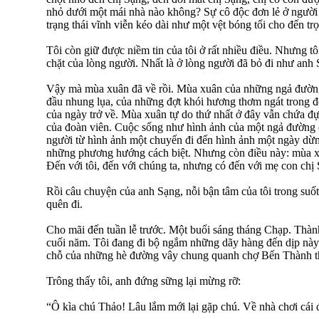
nhỏ dưới một mái nhà nào không? Sự cô độc đơn lẻ ở người 
trạng thái vĩnh viễn kéo dài như một vệt bóng tối cho đến tr
Tôi còn giữ được niềm tin của tôi ở rất nhiều điều. Nhưng t
chặt của lòng người. Nhất là ở lòng người đã bỏ đi như anh 
Vậy mà mùa xuân đã về rồi. Mùa xuân của những ngả đườn
đầu nhung lụa, của những đợt khói hương thơm ngát trong đê
của ngày trở về. Mùa xuân tự do thứ nhất ở đây vẫn chứa đ
của đoàn viên. Cuộc sống như hình ảnh của một ngả đường 
người từ hình ảnh một chuyến đi đến hình ảnh một ngày dừ
những phương hướng cách biệt. Nhưng còn điều này: mùa xu
Đến với tôi, đến với chúng ta, nhưng có đến với mẹ con chị
Rồi câu chuyện của anh Sạng, nỗi bận tâm của tôi trong suốt 
quên đi.
Cho mãi đến tuần lễ trước. Một buổi sáng tháng Chạp. Thàn
cuối năm. Tôi đang đi bộ ngắm những dãy hàng đến dịp này th
chỗ của những hè đường vây chung quanh chợ Bến Thành th
Trông thấy tôi, anh đứng sững lại mừng rỡ:
“Ô kìa chú Thảo! Lâu lắm mới lại gặp chú. Về nhà chơi cái 