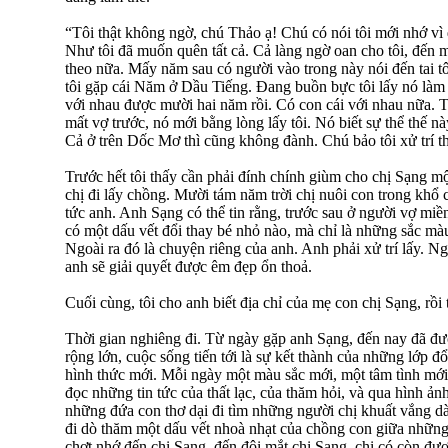
“Tôi thật không ngờ, chú Thảo ạ! Chú có nói tôi mới nhớ vì qu
Như tôi đã muốn quên tất cả. Cả làng ngờ oan cho tôi, đến m
theo nữa. Mấy năm sau có người vào trong này nói đến tai tôi
tôi gặp cái Năm ở Dầu Tiếng. Đang buồn bực tôi lấy nó làm 
với nhau được mười hai năm rồi. Có con cái với nhau nữa. Tô
mất vợ trước, nó mới bằng lòng lấy tôi. Nó biết sự thể thế nà
Cả ở trên Dốc Mơ thì cũng không đành. Chú bảo tôi xử trí t
Trước hết tôi thấy cần phải đính chính giùm cho chị Sạng m
chị đi lấy chồng. Mười tám năm trời chị nuôi con trong khổ 
tức anh. Anh Sạng có thể tin rằng, trước sau ở người vợ mi
có một dấu vết đổi thay bé nhỏ nào, mà chỉ là những sắc mà
Ngoài ra đó là chuyện riêng của anh. Anh phải xử trí lấy. Ng
anh sẽ giải quyết được êm đẹp ổn thoả.
Cuối cùng, tôi cho anh biết địa chỉ của mẹ con chị Sạng, rồi t
Thời gian nghiêng đi. Từ ngày gặp anh Sạng, đến nay đã đư
rộng lớn, cuộc sống tiến tới là sự kết thành của những lớp đ
hình thức mới. Mỗi ngày một màu sắc mới, một tâm tình mới. 
đọc những tin tức của thất lạc, của thăm hỏi, và qua hình ả
những đứa con thơ dại đi tìm những người chị khuất vắng d
đi dò thăm một dấu vết nhoà nhạt của chồng con giữa những
chợt nhớ đến chị Sạng, đến đôi mắt chị Sạng, chị có còn đư