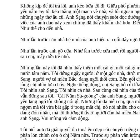
Không kịp để tôi trả lời, anh kéo bừa tôi đi. Giữa phố phườ
yếu nắm tay tôi kéo thẳng một mạch về nhà, và tôi ngoan ngo
những ngày thơ ấu cũ. Anh Sạng nói chuyện suốt dọc đường
việc của anh dạo này xem chừng đã thấy khấm khá hơn. Đế
Như thế cho đến nhà.
Như lần trước căn nhà bé nhỏ của anh hiện ra cuối đáy ngõ
Như lần trước anh gõ cửa. Như lần trước cửa mở, rồi người
sau chị, mấy đứa trẻ nhỏ.
Nhưng lần này tôi đã nhìn thấy thêm một cái gì, một cái gì 
mười tám năm. Tôi đứng ngây người: ở một góc nhà, dưới mộ
Sạng, người vợ cả miền Bắc, đang ngồi thổi cơm. Bên gối ch
lòng chị nhìn lửa cháy. Nghe tiếng động, chị Sạng bỏ củi lửa
Tôi nhìn anh Sạng. Tôi nhìn cả nhà. Sau cùng cái nhìn của 
vẫn đứng sau tôi. “Cái Năm Sà-goòng” của anh Sạng, người 
yên lặng ngó tôi không nói gì. Nhưng tôi đã hiểu chị, qua m
ngợm mà tôi vừa bắt gặp ở trong mắt chị, nó nói nhiều cho c
dàng đón nhận, mà tôi thường thấy ở người đàn bà miền Nam
anh Sạng. Vui mừng và cảm động.
Tôi biết anh đã giải quyết ổn thoả êm đẹp cái chuyện riêng c
phần lớn chính còn ở chị Năm nữa. Trước sự phân vân lưỡng 