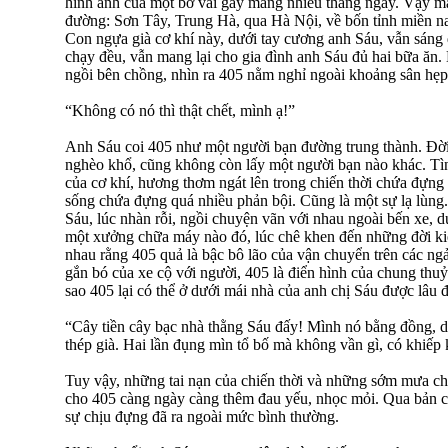
hình ảnh của một bờ vai gầy mang nhiều tháng ngày. Vậy mà
đường: Sơn Tây, Trung Hà, qua Hà Nội, về bốn tỉnh miền n
Con ngựa già cơ khí này, dưới tay cương anh Sáu, vẫn sáng 
chạy đều, vẫn mang lại cho gia đình anh Sáu đủ hai bữa ăn.
ngồi bên chồng, nhìn ra 405 nằm nghỉ ngoài khoảng sân hẹp
“Không có nó thì thật chết, mình ạ!”
Anh Sáu coi 405 như một người bạn đường trung thành. Đời
nghèo khổ, cũng không còn lấy một người bạn nào khác. Tì
của cơ khí, hương thơm ngát lên trong chiến thời chứa đựng
sống chứa đựng quá nhiều phản bội. Cũng là một sự lạ lùn
Sáu, lúc nhàn rỗi, ngồi chuyện vãn với nhau ngoài bến xe, 
một xưởng chữa máy nào đó, lúc chê khen đến những đời kiếp
nhau rằng 405 quả là bậc bô lão của vận chuyển trên các n
gắn bó của xe cộ với người, 405 là điển hình của chung thuỷ
sao 405 lại có thể ở dưới mái nhà của anh chị Sáu được lâu đ
“Cây tiền cây bạc nhà thằng Sáu đấy! Mình nó bằng đồng, da
thép già. Hai lần đụng mìn tổ bố mà không vần gì, có khiế
Tuy vậy, những tai nạn của chiến thời và những sớm mưa c
cho 405 càng ngày càng thêm đau yếu, nhọc mỏi. Qua bản ch
sự chịu đựng đã ra ngoài mức bình thường.