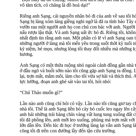
vô tăm tích, có chăng là đồ hoá dại!”
Riêng anh Sạng, cái nguyên nhân bỏ đi của anh về sau tôi hỏi
Sạng bị làng xóm láng giềng nghi ngờ là đã ra tỉnh báo Tây 
vườn rau một người anh họ con chú con bác với anh. Người a
nấu rượu lậu thật. Và anh Sạng uất ức bỏ đi. Riêng tôi, không
nhất định tin rằng anh oan. Một phần có lẽ vì anh Sạng oan t
những người ở làng mà tôi mến yêu trong suốt thời kỳ tuổi n
kỷ niệm, bé mọn, nhưng lòng tôi thay đổi nhiều mà những k
hương.
Anh Sạng có một thửa ruộng nhỏ ngoài cánh đồng gần nhà t
ở đầu ngõ và buổi sớm nào tôi cũng gặp anh Sạng ra đồng. 
lại, trợn mắt, mắm môi, làm cho tôi vừa sợ hãi và thích thú. 
lực lưỡng, đoạn anh ghé sát vào tai tôi, hỏi nhỏ:
“Chú Thảo muốn gì?”
Lần nào anh cũng chỉ hỏi có vậy. Lần nào tôi cũng giơ tay c
nhà tôi. Thế là anh Sạng liền bỏ cày bỏ cuốc leo ngay lên c
anh hái những trái bàng chín vàng vất lung tung xuống đất ch
tôi đã phồng lên, anh mới leo xuống, phùng má trợn mắt với 
lớn dần lên. Đến lúc đi học ở trường làng lại vẫn anh Sạng
cõng tôi đi trên con đường lầy đến tận cửa trường.