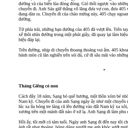
đường và của biển lúa đòng đòng. Gió thổi ngược vào nhữn
chuyển đi. Anh Sáu giữ thẳng vô lăng đưa vợ con, đưa 405 
đang dàn ra. Chuyến đi của chào mừng này, 405 chạy ngoa
đường.
Từ phía trái, những bạn đường của 405 đã vượt lên. Trên tay 
xế thôi nhìn đường trong một phút giây, đã quay lại làm hi
hiệu đáp lại.
Trên đường, nhịp di chuyển thoang thoáng vui ấm. 405 khoan
bánh mòn cũ lăn nghiến trên sỏi đá, cứ đi sâu mãi vào những
*
Tháng Giêng cỏ non
Cách đây 18 năm, Sạng bỏ quê hương, một thôn xóm bé nhỏ
Nam kỳ. Chuyến đi của anh Sạng ngày ấy như một chuyến đi
lúc xa lìa bóng tre làng cũ lên đường vào đất Nam kỳ xa xôi
xương trên một mảnh đất nào ở xứ lạ. Anh Sạng đi làm phu 
Hồi ấy, tôi mới có tám tuổi. Ngày anh Sạng đi đến nay tôi 
ảnh rất nhạt thoáng, bóng dáng người mẹ anh khóc sướt mướt