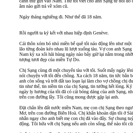
cánh thư gửi vào Nam. Thư tôi viết cho anh Sạng từ hồi đó
âm nào gửi trả về xóm cũ.
Ngày tháng nghiêng đi. Như thế đã 18 năm.
Rồi người ta ký kết với nhau hiệp định Genève.
Cái thôn xóm bó nhỏ miền bể quê tôi náo động lên như một c
lão từng đoàn kéo nhau lũ lượt xuống tàu. Vợ con anh Sạng
Nam kỳ xa xôi hãi hùng ngày nào bây giờ lại nằm trong nhỡ
tượng tươi đẹp của miền Tự Do.
Chị Sạng cùng đi một chuyến tàu với tôi. Suốt mấy ngày lên
nói chuyện với tôi đến chồng. Xa cách 18 năm, tin tức bằn b
anh còn sống và trời đất tao loạn lại làm cho vợ chồng chị 
tin như thế, tin niềm tin của chị Sạng, tin tưởng hết lòng. K
ngày ly hương của tôi đã có cái bóng dáng của anh Sạng, n
trên con đường lầy. Tôi cũng mong được gặp lại anh.
Đặt chân lên đất nước miền Nam, mẹ con chị Sạng theo ngư
Mơ, trên con đường Biên Hoà. Chị khẩn khoản dặn tôi ở Sài
nhắn ngay cho anh biết mẹ con chị đã vào đây. Sự chung tu
động. Tôi hứa với chị Sạng nếu anh còn sống, thế nào tôi c