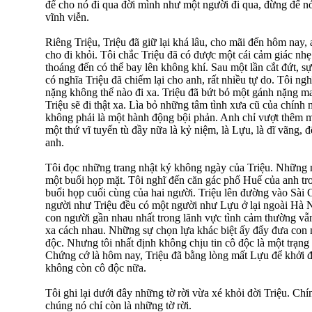
để cho nó đi qua đời mình như một người đi qua, đừng để nó
vĩnh viễn.
Riêng Triệu, Triệu đã giữ lại khá lâu, cho mãi đến hôm nay,
cho đi khỏi. Tôi chắc Triệu đã có được một cái cảm giác n
thoáng đến có thể bay lên không khí. Sau một lần cắt đứt, s
có nghĩa Triệu đã chiếm lại cho anh, rất nhiều tự do. Tôi n
nặng không thể nào đi xa. Triệu đã bứt bỏ một gánh nặng man
Triệu sẽ đi thật xa. Lìa bỏ những tâm tình xưa cũ của chính
không phải là một hành động bội phản. Anh chỉ vượt thêm mộ
một thứ vĩ tuyến tù đầy nữa là kỷ niệm, là Lựu, là dĩ vãng, đ
anh.
Tôi đọc những trang nhật ký không ngày của Triệu. Những
một buổi họp mặt. Tôi nghĩ đến căn gác phố Huế của anh tr
buổi họp cuối cùng của hai người. Triệu lên đường vào Sài
người như Triệu đều có một người như Lựu ở lại ngoài Hà 
con người gần nhau nhất trong lãnh vực tình cảm thường vẫ
xa cách nhau. Những sự chọn lựa khác biệt ấy đẩy đưa con
độc. Nhưng tôi nhất định không chịu tin cô độc là một trạng
Chứng cớ là hôm nay, Triệu đã bằng lòng mất Lựu để khởi đ
không còn cô độc nữa.
Tôi ghi lại dưới đây những tờ rời vừa xé khỏi đời Triệu. Ch
chúng nó chỉ còn là những tờ rời.