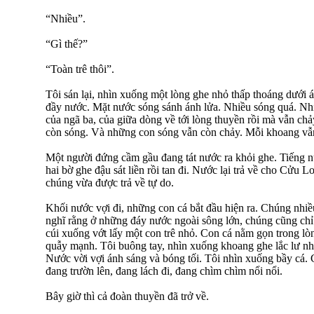
“Nhiều”.
“Gì thế?”
“Toàn trê thôi”.
Tôi sán lại, nhìn xuống một lòng ghe nhỏ thấp thoáng dưới
đầy nước. Mặt nước sóng sánh ánh lửa. Nhiều sóng quá. N
của ngã ba, của giữa dòng về tới lòng thuyền rồi mà vẫn ch
còn sóng. Và những con sóng vẫn còn chảy. Mỗi khoang vẫ
Một người đứng cầm gầu đang tát nước ra khỏi ghe. Tiếng nư
hai bờ ghe đậu sát liền rồi tan đi. Nước lại trả về cho Cửu 
chúng vừa được trả về tự do.
Khối nước vợi đi, những con cá bắt đầu hiện ra. Chúng nhiề
nghĩ rằng ở những đáy nước ngoài sông lớn, chúng cũng chỉ
cúi xuống vớt lấy một con trê nhỏ. Con cá nằm gọn trong lòng 
quẫy mạnh. Tôi buông tay, nhìn xuống khoang ghe lắc lư nhè
Nước vời vợi ánh sáng và bóng tối. Tôi nhìn xuống bầy cá.
đang trườn lên, đang lách đi, đang chìm chìm nổi nổi.
Bây giờ thì cả đoàn thuyền đã trở về.