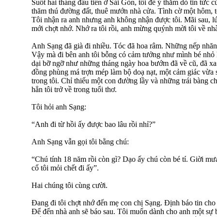
Suốt hai tháng đầu tiên ở Sài Gòn, tôi để ý thăm dò tin tức 
thăm thú đường đất, thuê mướn nhà cửa. Tình cờ một hôm, 
Tôi nhận ra anh nhưng anh không nhận được tôi. Mãi sau, lúc
mới chợt nhớ. Nhớ ra tôi rồi, anh mừng quýnh mời tôi về nh
Anh Sạng đã già đi nhiều. Tóc đã hoa râm. Những nếp nhăn
Vậy mà đi bên anh tôi bỗng có cảm tưởng như mình bé nhỏ h
dại bỡ ngỡ như những tháng ngày hoa bướm đã về cũ, đã xa 
đồng phùng má trợn mép làm bộ doạ nạt, một cảm giác vừa sợ
trong tôi. Chỉ thiếu một con đường lầy và những trái bàng 
hẳn tôi trở về trong tuổi thơ.
Tôi hỏi anh Sạng:
“Anh đi từ hồi ấy được bao lâu rồi nhỉ?”
Anh Sạng vẫn gọi tôi bằng chú:
“Chú tính 18 năm rồi còn gì? Dạo ấy chú còn bé tí. Giời mưa
cổ tôi mỏi chết đi ấy”.
Hai chúng tôi cùng cười.
Đang đi tôi chợt nhớ đến mẹ con chị Sạng. Định báo tin cho an
Để đến nhà anh sẽ báo sau. Tôi muốn dành cho anh một sự bấ