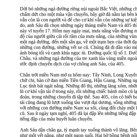
Dời bỏ những ngả đường rừng núi ngoài Bắc Việt, những ch
chấm dứt cho một mùa vận chuyển, bây giờ đã nằm lại bên ki
vẫn còn là con người và để cho cơ khí vẫn còn những sự ki
do, anh Sáu đã chọn những ngày tháng miền Nam và 405 th
này vĩ tuyến 17. Hôm nay ngày mai, mưa nắng vẫn đương mù
độ của người giữa cái rối rắm của mưa nắng, của những vùng 
một ngả đường, đến một sân ga, về một trạm hẹn của thời đ
những con đường, những vết xe cũ. Chúng đã đi dần vào một
ảnh bóng tối và cạnh khía ngục tù. Đường quốc lộ số 1. Đư
Châu, và những ngả đường của tre xanh lúa vàng miền ngoà
ước định chuyển dịch của vợ chồng anh Sáu, của 405.
Chân trời miền Nam mở ra hôm nay: Tây Ninh, Long Xuyê
chữ chi, bàn cờ đan miền Tiền Giang, Hậu Giang. Những ng
Lục tỉnh bát ngát nắng. Những đô thị, những làng xóm, nhữ
lũ cơ khí vận tải ở trong này, rồi những chiếc bánh mòn cũ l
đoàn, trong những chuyến đi tập thể. Sau 405, còn có biết ba
tải cũng đang lũ lượt xuống tàu vượt đại dương, sống những
với những con đường miền Nam xa xôi, cùng đốt cháy một lú
cũ. Sau ít ngày tạm nghỉ, 405 đã lại đập lên những tiếng đ
tiếng đập của máu huyết luân chuyển.
Anh Sáu dận chân ga, tỳ mạnh tay xuống thành vô lăng. Bên
như một vết nắng, như một ngọn suối. Hai bờ bồng bềnh nổi