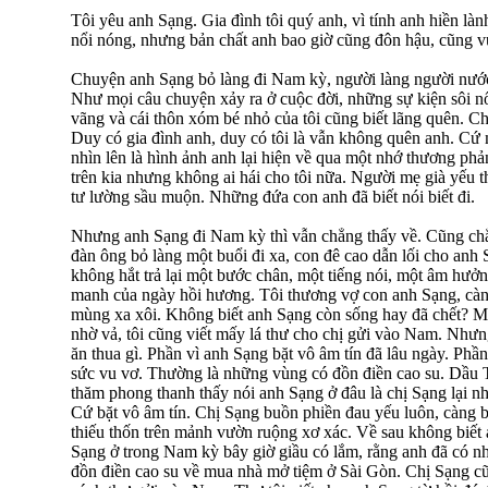
Tôi yêu anh Sạng. Gia đình tôi quý anh, vì tính anh hiền làn
nổi nóng, nhưng bản chất anh bao giờ cũng đôn hậu, cũng vu
Chuyện anh Sạng bỏ làng đi Nam kỳ, người làng người nước 
Như mọi câu chuyện xảy ra ở cuộc đời, những sự kiện sôi nổ
vãng và cái thôn xóm bé nhỏ của tôi cũng biết lãng quên. Ch
Duy có gia đình anh, duy có tôi là vẫn không quên anh. Cứ 
nhìn lên là hình ảnh anh lại hiện về qua một nhớ thương ph
trên kia nhưng không ai hái cho tôi nữa. Người mẹ già yếu 
tư lường sầu muộn. Những đứa con anh đã biết nói biết đi.
Nhưng anh Sạng đi Nam kỳ thì vẫn chẳng thấy về. Cũng chẳ
đàn ông bỏ làng một buổi đi xa, con đê cao dẫn lối cho anh
không hắt trả lại một bước chân, một tiếng nói, một âm hưở
manh của ngày hồi hương. Tôi thương vợ con anh Sạng, càng
mùng xa xôi. Không biết anh Sạng còn sống hay đã chết? Mộ
nhờ vả, tôi cũng viết mấy lá thư cho chị gửi vào Nam. Nhưn
ăn thua gì. Phần vì anh Sạng bặt vô âm tín đã lâu ngày. Phần
sức vu vơ. Thường là những vùng có đồn điền cao su. Dầu
thăm phong thanh thấy nói anh Sạng ở đâu là chị Sạng lại nhờ
Cứ bặt vô âm tín. Chị Sạng buồn phiền đau yếu luôn, càng 
thiếu thốn trên mảnh vườn ruộng xơ xác. Về sau không biết a
Sạng ở trong Nam kỳ bây giờ giầu có lắm, rằng anh đã có nhà
đồn điền cao su về mua nhà mở tiệm ở Sài Gòn. Chị Sạng cũn