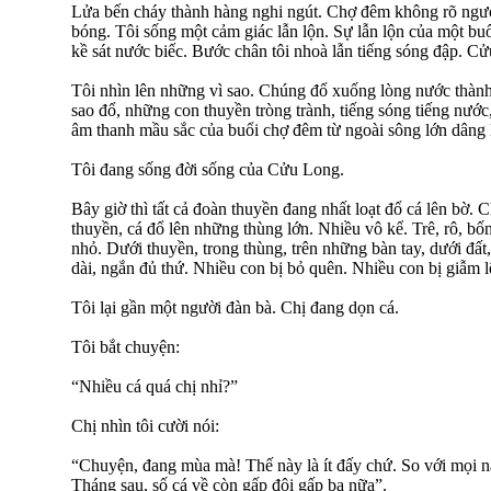
Lửa bến cháy thành hàng nghi ngút. Chợ đêm không rõ ngư
bóng. Tôi sống một cảm giác lẫn lộn. Sự lẫn lộn của một buổ
kề sát nước biếc. Bước chân tôi nhoà lẫn tiếng sóng đập. Cử
Tôi nhìn lên những vì sao. Chúng đổ xuống lòng nước thành
sao đổ, những con thuyền tròng trành, tiếng sóng tiếng nước,
âm thanh mầu sắc của buổi chợ đêm từ ngoài sông lớn dâng lê
Tôi đang sống đời sống của Cửu Long.
Bây giờ thì tất cả đoàn thuyền đang nhất loạt đổ cá lên bờ. C
thuyền, cá đổ lên những thùng lớn. Nhiều vô kể. Trê, rô, bố
nhỏ. Dưới thuyền, trong thùng, trên những bàn tay, dưới đất,
dài, ngắn đủ thứ. Nhiều con bị bỏ quên. Nhiều con bị giẫm l
Tôi lại gần một người đàn bà. Chị đang dọn cá.
Tôi bắt chuyện:
“Nhiều cá quá chị nhỉ?”
Chị nhìn tôi cười nói:
“Chuyện, đang mùa mà! Thế này là ít đấy chứ. So với mọi n
Tháng sau, số cá về còn gấp đôi gấp ba nữa”.