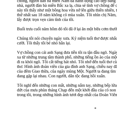
chồng, người đàn bà miền Nam đã hành động cao đẹp bằng 
nhà, người đàn bà miền Bắc xa lạ, chia sẻ tình vợ chồng để
này tôi thấy như một bông hoa vừa nở lên giữa thiên nhiên,
thứ nhất sau 18 năm không có mùa xuân. Tôi nhìn chị Năm
lấy được trọn vẹn cảm tình của tôi.
Buổi trưa cuối năm hôm đó tôi đã ở lại ăn một bữa cơm thườ
Chúng tôi nói chuyện ngày xưa. Kỷ niệm tuổi thơ được nhắc
cười. Tôi thấy tôi bé nhỏ hẳn lại.
Vợ chồng con cái anh Sạng đưa tiễn tôi ra tận đầu ngõ. Ngà
xa từ những trung tâm thành phố, những tiếng ồn ào của một
đi ra khỏi ngõ. Tôi cất tiếng hát nhỏ. Tôi nhớ đến tuổi thơ củ
thơ. Hình ảnh đoàn viên của gia đình anh Sạng, chiều nay đã
của đêm Giao thừa, của ngày mùng Một. Người ta đang tìm 
đang gặp lại nhau. Con người, dân tộc đang hồi xuân.
Tôi nghĩ đến những con mắt, những nắm tay, những bếp lử
dứt của mưa phùn tháng Chạp đến một khởi đầu của cỏ non
trong tôi, trong những hình ảnh tươi đẹp nhất của Đoàn Viên
*