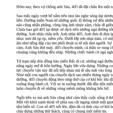
Hôm nay, theo vợ chồng anh Sáu, 405 đã đặt chân lên một
Sau mấy ngày vượt bể nằm trên mui tàu nghe sóng đại dương
liền. Đường miền Nam từ những quốc lộ thông xứ đến những
nào cũng nhẵn phẳng, cũng óng ánh nhựa xám, chảy đi giữa
Chưa bao giờ 405 lại được xê dịch trên những ngả đường tố
đường. Anh nhìn chân trời. Anh nhìn 405. Anh đưa đi đưa lại
nhọc mỏi đã ọp ẹp, mềm yếu. Dưới lớp sơn nhạt màu, có một
ấm như tiếng đập của tim phổi thoát ra từ nội tâm người. Sự
cảm. Anh Sáu thử máy. 405 chuyển mình, cả thân xe rung c
choáng váng không đều nhịp. Những chiếc bánh cũ ngả nghi
Từ trạm tiếp đón đồng bào miền Bắc di cư, những ngả đườn
nắng ngày mở đi bốn hướng. Ngày lớn vừa dựng. Những co
lực chuyển vận này đã nối tiếp nhau mà đi sâu mãi vào lòn
Như một con người của chuyển dịch sau nhiều tháng ngày n
đường, 405 chuyển động theo nhịp thở của cơ khí bốc lửa đ
xuống lòng bánh cũ. Vệt xe in xuống thước đất đầu tiên m
luôn chuyến đi về những vùng mênh mông không bến bờ.
Ngồi trên xe mà anh Sáu cũng như cảm thấy cuộc sống ở dướ
Một vệt khói xanh thoát về phía sau cắt ngang mình một giọ
tấm biển số. Con số 405 nổi lên, đậm đà cá tính của cơ khí 
chịu đựng những thử thách, cùng có chung một niềm tin.