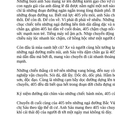
Những buổi anh Sáu mang xe lên đường kiếm gạo cho vợ co
con ngựa già của anh đáng lẽ đã được nằm nghỉ một nơi nào,
chỉ là những đoạn đường ngăn ngắn trong lòng thành phố. Bấ
những đoạn đường xa. Biết mã lực 405 yếu mỏi, anh Sáu cho
thôi. Để còn đi. Để còn về. Vì phải đi phải về nhiều. Nhữn
chục chiếc trên những ngả đường liên tỉnh dài dằng dặc và
chân ga, ghìm 405 lui dần về cuối đoàn, 405 chậm chạp nối
sức mạnh non trẻ. Tiếng máy nổ ậm ạch. Nhịp chuyển động ầ
chiều này lúc nhanh lúc chậm, cứ hồng hộc như một người đi
Còn đâu là mùa oanh liệt cũ? Xe và người cùng hồi tưởng lạ
những ngả đường miền núi, anh Sáu vừa dậm chân ga là 405 
mà dẫn đầu mà bứt đi, mang vào chuyến đi cái nhanh thoán
mạnh.
Những chiến thắng cũ trở nên những vang bóng, đến nay còn
nghiệp vận chuyển. Sỏi đá, đất lầy. Dốc đò, dốc phà. Hầm h
sơn, độc đạo. Cùng là những cạm bẫy dọc đường dựng lên tr
chuyển, 405 đều đã biết qua hết trong đoạn đời chứa đựng n
Kỷ niệm đường dài chìm vào những chiếc bánh mòn, 405 cứ
Chuyến đi cuối cùng của 405 trên những ngả đường Bắc Việt
chị Sáu theo tập thể di cư. Anh Sáu mang theo 405 vào chuy
khí cái thái độ của người đi tới một ngày mai không tù đày.