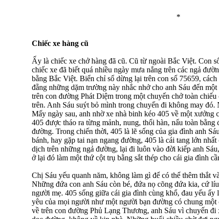
*
Chiếc xe hàng cũ
Ấy là chiếc xe chở hàng đã cũ. Cũ từ ngoài Bắc Việt. Con s
chiếc xe đã biết quá nhiều ngày mưa nắng trên các ngả đườn
bằng Bắc Việt. Biển chỉ số dừng lại trên con số 75659, các
đẵng những dặm trường này nhắc nhở cho anh Sáu đến một t
trên con đường Phát Diệm trong một chuyến chở toàn chiếu 
trên. Anh Sáu suýt bỏ mình trong chuyến đi không may đó. 
Mấy ngày sau, anh nhờ xe nhà binh kéo 405 về một xưởng 
405 được tháo ra từng mảnh, nung, thổi hàn, nấu toàn bằng đi
đường. Trong chiến thời, 405 là lẽ sống của gia đình anh 
bánh, hay gặp tai nạn ngang đường, 405 là cái tang lớn nhất
dịch trên những ngả đường, lại đi luôn vào đời kiếp anh Sá
ở lại đó làm một thứ cột trụ bằng sắt thép cho cái gia đình cầ
Chị Sáu yếu quanh năm, không làm gì để có thể thêm thắt v
Những đứa con anh Sáu còn bé, đứa nọ cõng đứa kia, cứ líu 
người mẹ. 405 sống giữa cái gia đình cùng khổ, đau yếu ấy 
yêu của mọi người như một người bạn đường có chung một 
về trên con đường Phủ Lạng Thương, anh Sáu vì chuyến đi x