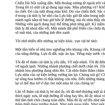
Chiều Hà Nội xuống dần. Một thoáng sương từ ngoài trôi v
Trong tôi có một cái gì đang ngả màu. Màu phượng vỹ? Kh
úa chết. Đỏ của một dòng máu khô. Đó của chiến thời. Sắc mà
ở trong cái tỉnh lỵ bé nhỏ của Lựu bây giờ đã nằm trong m
mảnh ngói nằm từ bao giờ bên lề đường, mà tôi nhìn thấy nh
Những viên gạch đang huỷ thể từng phút từng giờ. Kỷ niệm
tỉnh lỵ đã nhoà dấu vết. Một mảnh đất phố Hiến còn chứa đ
sổ mái nhà, của những ánh đèn xanh.
Tôi nhớ nhiều đến những sự kiện khác, vụn vặt bé nhỏ:
Một tấm biển số nhà treo nghiêng trên khung cửa. Khung cử
của nắng đường. Lựu đi đất, mặc áo lụa. Tiếng máy nước chả
Tôi đã về thăm cái tỉnh lỵ yêu dấu. Về một mình. Tôi đã đứ
vỡ nguội lạnh. Những nhành phượng chết dưới chân tôi. Tôi 
nhành hoa phượng đang nhìn lên. Cái nhìn thăm thẳm chăm c
Lựu nhìn vào sự kiện lưởng vưởng tàn lụi. Chúng nói gì? Ch
sự sống hoa bướm cũ thật không còn nữa. Đến những thán
lại có thể đua nở vĩ đại cho một mùa hè của chúng ta?
Lần về thăm cái tỉnh lỵ bé nhỏ ấy, tôi đã nhớ thương một t
thích ngày xưa, từ mặt đường dĩ vãng bay lên, đỏ ấy nhoà v
thứ tâm tình chói chang toàn diện. Màu đỏ ấy nở lên như nắ
thắm thiết đang trưởng thành. Như một ngọn triều. Như một