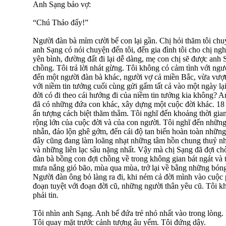
Anh Sạng bảo vợ:
“Chú Thảo đấy!”
Người đàn bà mỉm cười bế con lại gần. Chị hỏi thăm tôi chu
anh Sạng có nói chuyện đến tôi, đến gia đình tôi cho chị n
yên bình, đường đất đi lại dễ dàng, mẹ con chị sẽ được anh 
chồng. Tôi trả lời nhát gừng. Tôi không có cảm tình với ngườ
đến một người đàn bà khác, người vợ cả miền Bắc, vừa vượt
với niềm tin tưởng cuối cùng gửi gấm tất cả vào một ngày l
đời có đi theo cái hướng đi của niềm tin tưởng kia không? A
đã có những đứa con khác, xây dựng một cuộc đời khác. 18 
ấn tượng cách biệt thăm thẳm. Tôi nghĩ đến khoảng thời gia
rộng lớn của cuộc đời và của con người. Tôi nghĩ đến những
nhẫn, đảo lộn ghê gớm, đến cái độ tan biến hoàn toàn những
đây cũng đang làm loãng nhạt những tâm hồn chung thuỷ n
và những liên lạc sâu nặng nhất. Vậy mà chị Sạng đã đợi c
đàn bà bồng con đợi chồng về trong không gian bát ngát và 
mưa nắng gió bão, mùa qua mùa, trở lại về bằng những bóng 
Người đàn ông bỏ làng ra đi, khi ném cả đời mình vào cuộc 
đoạn tuyệt với đoạn đời cũ, những người thân yêu cũ. Tôi k
phải tin.
Tôi nhìn anh Sạng. Anh bế đứa trẻ nhỏ nhất vào trong lòng.
Tôi quay mặt trước cảnh tượng âu yếm. Tôi đứng dậy.