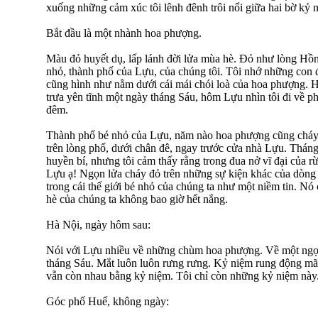
xuống những cảm xúc tôi lênh đênh trôi nổi giữa hai bờ kỷ 
Bắt đầu là một nhành hoa phượng.
Màu đỏ huyết dụ, lấp lánh đời lửa mùa hè. Đỏ như lòng Hồng
nhỏ, thành phố của Lựu, của chúng tôi. Tôi nhớ những co
cũng hình như nằm dưới cái mái chói loà của hoa phượng. Ho
trưa yên tĩnh một ngày tháng Sáu, hôm Lựu nhìn tôi đi về p
đêm.
Thành phố bé nhỏ của Lựu, năm nào hoa phượng cũng cháy 
trên lòng phố, dưới chân đê, ngay trước cửa nhà Lựu. Thán
huyền bí, nhưng tôi cảm thấy rằng trong đua nở vĩ đại của r
Lựu ạ! Ngọn lửa cháy đỏ trên những sự kiện khác của dòng đờ
trong cái thế giới bé nhỏ của chúng ta như một niềm tin. Nó
hè của chúng ta không bao giờ hết nắng.
Hà Nội, ngày hôm sau:
Nói với Lựu nhiều về những chùm hoa phượng. Về một ngọn
tháng Sáu. Mắt luôn luôn rưng rưng. Kỷ niệm rung động mã
vẫn còn nhau bằng kỷ niệm. Tôi chỉ còn những kỷ niệm này
Góc phố Huế, không ngày: