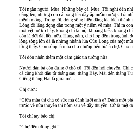
Tôi ngẩn người. Mùa. Những bầy cá. Mùa. Tôi nghĩ đến nh
dâng lên, những con cá bông lúa đầy ắp nườm nượp. Tôi n
mênh mông. Trong tôi, dòng sông hiến dâng kia biến thành mộ
Lòng tôi lắng đọng dần trong một ý niệm về mùa. Thì ra con
một vệt nước chảy, không chỉ là một khoảng biếc, không ch
còn là đời đất liền nữa. Hàng năm, chợ họp đêm trong ánh đ
lòng sông lớn đã là những nhánh lúa Cửu Long của một m
từng thấy. Con sông là mùa cho những bến bờ là chợ. Cho n
Tôi đón nhận thêm một cảm giác tin tưởng nữa.
Người đàn bà còn đứng ở chỗ cũ. Tôi đến hỏi chuyện. Chị c
cá cũng khởi đầu từ tháng sau, tháng Bảy. Mãi đến tháng T
Giêng tháng Hai là giữa mùa.
Chị cười:
“Giữa mùa thì chả có sức mà đánh lưới anh ạ? Đánh một ph
trước về nửa thuyền thì hôm sau về đầy thuyền. Cứ là mệt đư
Tôi chỉ tay bảo chị:
“Chợ đêm đông ghê”.