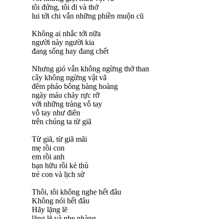
tôi đứng, tôi đi và thở
lui tới chi vẫn những phiền muộn cũ
Không ai nhắc tới nữa
người này người kia
đang sống hay đang chết
Nhưng gió vẫn không ngừng thở than
cây không ngừng vật vã
đêm pháo bông bàng hoàng
ngày máu chảy rực rỡ
với những tràng vỗ tay
vỗ tay như điên
trên chúng ta từ giã
Từ giã, từ giã mãi
mẹ rồi con
em rồi anh
bạn hữu rồi kẻ thù
trẻ con và lịch sử
Thôi, tôi không nghe hết đâu
Không nói hết đâu
Hãy lặng lẽ
lặng lẽ và nhẹ nhàng