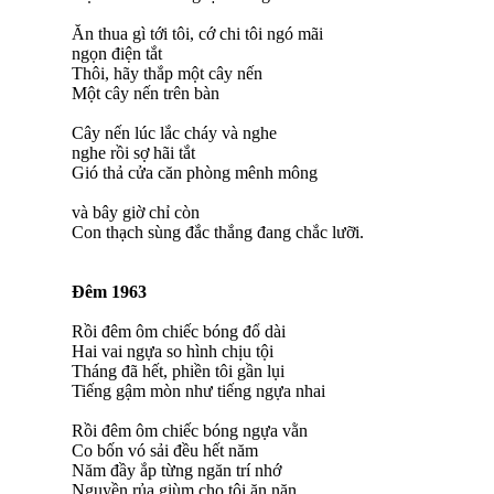
Ăn thua gì tới tôi, cớ chi tôi ngó mãi
ngọn điện tắt
Thôi, hãy thắp một cây nến
Một cây nến trên bàn
Cây nến lúc lắc cháy và nghe
nghe rồi sợ hãi tắt
Gió thả cửa căn phòng mênh mông
và bây giờ chỉ còn
Con thạch sùng đắc thắng đang chắc lưỡi.
Đêm 1963
Rồi đêm ôm chiếc bóng đổ dài
Hai vai ngựa so hình chịu tội
Tháng đã hết, phiền tôi gần lụi
Tiếng gậm mòn như tiếng ngựa nhai
Rồi đêm ôm chiếc bóng ngựa vằn
Co bốn vó sải đều hết năm
Năm đầy ắp từng ngăn trí nhớ
Nguyền rủa giùm cho tôi ăn năn