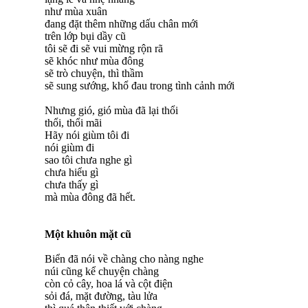
như mùa xuân
đang đặt thêm những dấu chân mới
trên lớp bụi dầy cũ
tôi sẽ đi sẽ vui mừng rộn rã
sẽ khóc như mùa đông
sẽ trò chuyện, thì thầm
sẽ sung sướng, khổ đau trong tình cảnh mới
Nhưng gió, gió mùa đã lại thổi
thổi, thổi mãi
Hãy nói giùm tôi đi
nói giùm đi
sao tôi chưa nghe gì
chưa hiểu gì
chưa thấy gì
mà mùa đông đã hết.
Một khuôn mặt cũ
Biển đã nói về chàng cho nàng nghe
núi cũng kể chuyện chàng
còn cỏ cây, hoa lá và cột điện
sỏi đá, mặt đường, tàu lửa