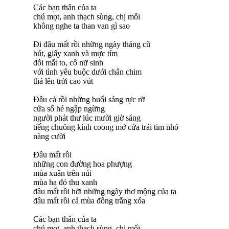
Các bạn thân của ta
chú mọt, anh thạch sùng, chị mối
không nghe ta than van gì sao
Đi đâu mất rồi những ngày tháng cũ
bút, giấy xanh và mực tím
đôi mắt to, cô nữ sinh
với tình yêu buộc dưới chân chim
thả lên trời cao vút
Đâu cả rồi những buổi sáng rực rỡ
cửa sổ hé ngập ngừng
người phát thư lúc mười giờ sáng
tiếng chuông kính coong mở cửa trái tim nhỏ
nàng cười
Đâu mất rồi
những con đường hoa phượng
mùa xuân trên núi
mùa hạ đỏ thu xanh
đâu mất rồi hỡi những ngày thơ mộng của ta
đâu mất rồi cả mùa đông trắng xóa
Các bạn thân của ta
chú mọt, anh thạch sùng, chị mối