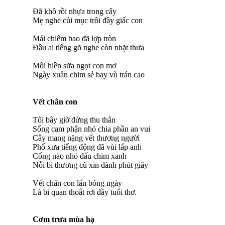
Đã khô rồi nhựa trong cây
Mẹ nghe củi mục trôi đầy giấc con
Mái chiêm bao đã lợp tròn
Đầu ai tiếng gõ nghe còn nhặt thưa
Môi hiền sữa ngọt con mơ
Ngày xuân chim sẻ bay vù trán cao
Vết chân con
Tôi bây giờ đứng thu thân
Sống cam phận nhỏ chia phần an vui
Cây mang nặng vết thương người
Phố xưa tiếng động đã vùi lấp anh
Cổng nào nhỏ dấu chim xanh
Nỗi bi thương cũ xin dành phút giây
Vết chân con lẩn bóng ngày
Lá bi quan thoắt rơi đầy tuổi thơ.
Cơm trưa mùa hạ