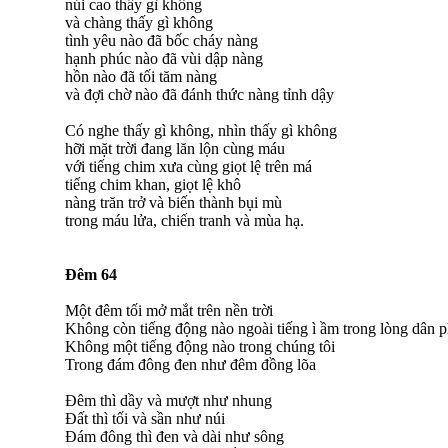
núi cao thấy gì không
và chàng thấy gì không
tình yêu nào đã bốc cháy nàng
hạnh phúc nào đã vùi dập nàng
hồn nào đã tối tăm nàng
và đợi chờ nào đã đánh thức nàng tỉnh dậy
Có nghe thấy gì không, nhìn thấy gì không
hỡi mặt trời đang lăn lộn cùng máu
với tiếng chim xưa cùng giọt lệ trên má
tiếng chim khan, giọt lệ khô
nàng trăn trở và biến thành bụi mù
trong máu lửa, chiến tranh và mùa hạ.
Đêm 64
Một đêm tối mở mắt trên nền trời
Không còn tiếng động nào ngoài tiếng ì ầm trong lòng dân 
Không một tiếng động nào trong chúng tôi
Trong đám đông đen như đêm đồng lõa
Đêm thì dầy và mượt như nhung
Đất thì tối và sần như núi
Đám đông thì đen và dài như sông