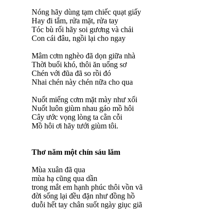
Nóng hãy dùng tạm chiếc quạt giấy
Hay đi tắm, rửa mặt, rửa tay
Tóc bù rối hãy soi gương và chải
Con cái đâu, ngồi lại cho ngay
Mâm cơm nghèo đã dọn giữa nhà
Thời buổi khó, thôi ăn uống sơ
Chén với đũa đã so rồi đó
Nhai chén này chén nữa cho qua
Nuốt miếng cơm mặt mày như xối
Nuốt luôn giùm nhau gáo mồ hôi
Cây ước vọng lòng ta cằn cỗi
Mồ hôi ơi hãy tưới giùm tôi.
Thơ năm một chín sáu lăm
Mùa xuân đã qua
mùa hạ cũng qua dần
trong mắt em hạnh phúc thôi vồn vã
đời sống lại đều đặn như đồng hồ
duỗi hết tay chân suốt ngày giục giã