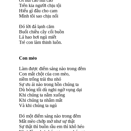
Ơi núi cao núi cao
Trên kia người chịu tội
Hiểu gì đâu cho cam
Mình tôi sao chịu nổi
Đó lời đá lạnh căm
Buổi chiều cây cối buồn
Lá hao hơi ngủ miết
Trẻ con làm thinh luôn.
Con mèo
Làm được điểm sáng nào trong đêm
Con mắt chột của con mèo,
niềm trống trải thu nhỏ
Sự ưu ái nào trong hồn chúng ta
Dù bóng tối dù nghi ngờ vụng dại
Khi chúng ta nằm xuống
Khi chúng ta nhắm mắt
Và khi chúng ta ngủ
Đó một điểm sáng nào trong đêm
Mắt mèo chớp mở như sự thật
Sự thật thì buồn rầu em thì khô héo