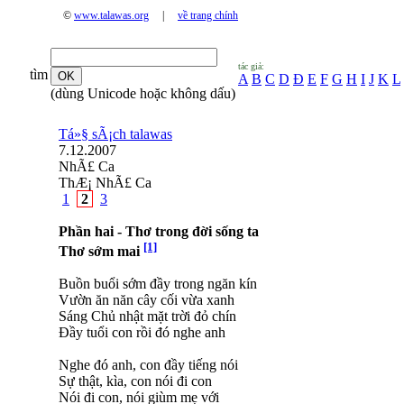
©
www.talawas.org
|
về trang chính
tác giả:
tìm
A
B
C
D
Đ
E
F
G
H
I
J
K
L
(dùng Unicode hoặc không dấu)
Tá»§ sÃ¡ch talawas
7.12.2007
NhÃ£ Ca
ThÆ¡ NhÃ£ Ca
1
2
3
Phần hai - Thơ trong đời sống ta
[1]
Thơ sớm mai
Buồn buổi sớm đầy trong ngăn kín
Vườn ăn năn cây cối vừa xanh
Sáng Chủ nhật mặt trời đỏ chín
Đầy tuổi con rồi đó nghe anh
Nghe đó anh, con đầy tiếng nói
Sự thật, kìa, con nói đi con
Nói đi con, nói giùm mẹ với