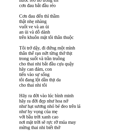
nước reo hò trong tôi
cơn đau bắt đầu réo
Cơn đau đến thì thầm
thật nhẹ nhàng
vuốt ve và an ủi
an ủi và dỗ dành
trên khuôn mặt tôi thân thuộc
Tôi trở dậy, đi đứng một mình
thân thể rạn nứt từng thớ thịt
trong suốt và trần truồng
cho thai nhi bắt đầu cựa quậy
hãy can đảm, con
tiến vào sự sống
tôi đang lột dần thịt da
cho thai nhi tôi
Hãy ra đời vào lúc bình minh
hãy ra đời đẹp như hoa nở
như hạt sương nhỏ bé đeo trên lá
như hy vọng của mẹ
với bầu trời xanh cao
nơi mặt trời sẽ rực rỡ múa may
mừng thai nhi biết thở