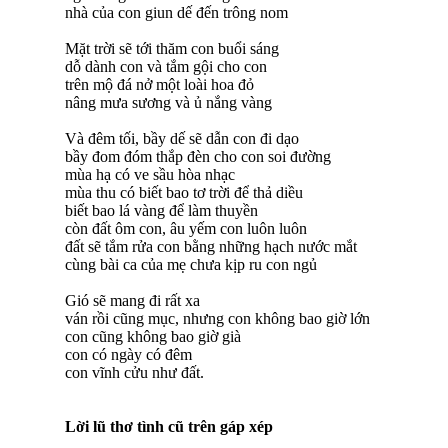
nhà của con giun dế đến trông nom
Mặt trời sẽ tới thăm con buổi sáng
dỗ dành con và tắm gội cho con
trên mộ đá nở một loài hoa đỏ
nâng mưa sương và ủ nắng vàng
Và đêm tối, bầy dế sẽ dẫn con đi dạo
bầy đom đóm thắp đèn cho con soi đường
mùa hạ có ve sầu hòa nhạc
mùa thu có biết bao tơ trời để thả diều
biết bao lá vàng để làm thuyền
còn đất ôm con, âu yếm con luôn luôn
đất sẽ tắm rửa con bằng những hạch nước mắt
cùng bài ca của mẹ chưa kịp ru con ngủ
Gió sẽ mang đi rất xa
ván rồi cũng mục, nhưng con không bao giờ lớn
con cũng không bao giờ già
con có ngày có đêm
con vĩnh cửu như đất.
Lời lũ thơ tình cũ trên gáp xép