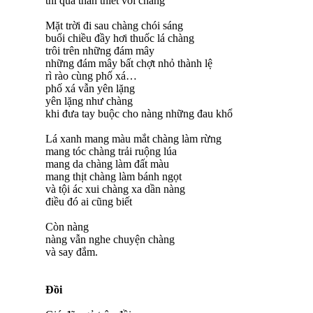
thì quá thân thiết với chàng
Mặt trời đi sau chàng chói sáng
buổi chiều đầy hơi thuốc lá chàng
trôi trên những đám mây
những đám mây bất chợt nhỏ thành lệ
rì rào cùng phố xá…
phố xá vẫn yên lặng
yên lặng như chàng
khi đưa tay buộc cho nàng những đau khổ
Lá xanh mang màu mắt chàng làm rừng
mang tóc chàng trải ruộng lúa
mang da chàng làm đất màu
mang thịt chàng làm bánh ngọt
và tội ác xui chàng xa dần nàng
điều đó ai cũng biết
Còn nàng
nàng vẫn nghe chuyện chàng
và say đắm.
Đồi