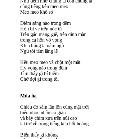
Như đêm như chúng ta con chúng ta
cùng tiếng kêu meo meo
Meo meo khổ sở
Điểm sáng nào trong đêm
Hòn bi ve trên nóc tủ
Trên gác-măng-giê, trên đình màn
trong cả hồn vô vọng
Khi chúng ta nằm ngủ
Ngủ tối tăm lặng lẽ
Kêu meo meo và chột một mắt
Hy vọng nào trong đêm
Tìm thấy gì bí hiểm
Chờ đợi gì trong tôi
Mùa hạ
Chiểu đỏ sẫm lăn lộn cùng mặt trời
biển nhọc nhằn co giãn
và bầy chim xưa trên núi cao
lại trở về trong tiếng kêu hốt hoảng
Biển thấy gì không