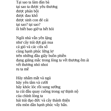
Tại sao ta làm đàn bà
tại sao ta được yêu thương
được phản bội
được đau khổ
được sinh con đẻ cái
tại sao? tại sao?
ôi biết bao giờ ta hết hỏi
Ngôi nhà vẫn yên lặng
như cây trái đợi già nua
cả gió và các cửa sổ
cùng hạnh phúc lửng lơ
trên những đầu giây buồn phiền
đang giăng mắc trong lòng ta vết thương êm ái
vết thương nhỏ nhoi
ru ta mê
Hãy nhắm mắt và ngủ
hãy yên tâm và cười
hãy khóc lóc rồi sung sướng
ta cúi đầu quay cuồng trong sự thịnh nộ
của chính lòng ta
hái trái đạo đức và cây thánh thiện
rửa mòn dần hạnh phúc vấy bẩn.