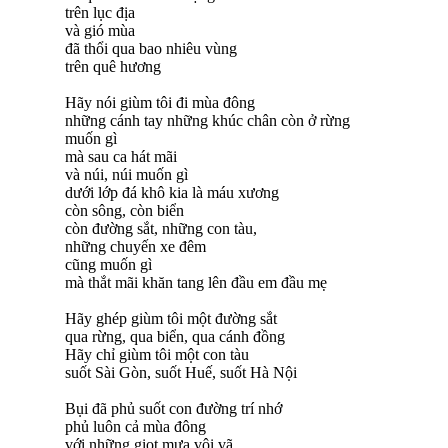
trên lục địa
và gió mùa
đã thổi qua bao nhiêu vùng
trên quê hương
Hãy nói giùm tôi đi mùa đông
những cánh tay những khúc chân còn ở rừng
muốn gì
mà sau ca hát mãi
và núi, núi muốn gì
dưới lớp đá khô kia là máu xương
còn sông, còn biển
còn đường sắt, những con tàu,
những chuyến xe đêm
cũng muốn gì
mà thắt mãi khăn tang lên đầu em đầu mẹ
Hãy ghép giùm tôi một đường sắt
qua rừng, qua biển, qua cánh đồng
Hãy chỉ giùm tôi một con tàu
suốt Sài Gòn, suốt Huế, suốt Hà Nội
Bụi đã phủ suốt con đường trí nhớ
phủ luôn cả mùa đông
với những giọt mưa vội vã