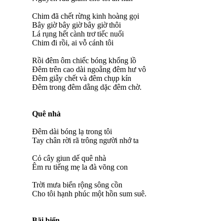
Chim đã chết rừng kinh hoàng gọi
Bây giờ bây giờ bây giờ thôi
Lá rụng hết cành trơ tiếc nuối
Chim đi rồi, ai vỗ cánh tôi
Rồi đêm ôm chiếc bóng khổng lồ
Đêm trên cao dài ngoẵng đêm hư vô
Đêm giẫy chết và đêm chụp kín
Đêm trong đêm dằng dặc đêm chờ.
Quê nhà
Đêm dài bóng lạ trong tôi
Tay chân rời rã trông người nhớ ta
Cỏ cây giun dế quê nhà
Êm ru tiếng mẹ la đà võng con
Trời mưa biển rộng sông cồn
Cho tôi hạnh phúc một hồn sum suê.
Bãi biển