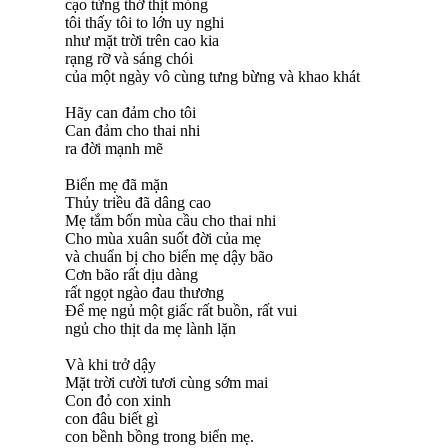
cạo từng thớ thịt mỏng
tôi thấy tôi to lớn uy nghi
như mặt trời trên cao kia
rạng rỡ và sáng chói
của một ngày vô cùng tưng bừng và khao khát
Hãy can đảm cho tôi
Can đảm cho thai nhi
ra đời mạnh mẽ
Biển mẹ đã mặn
Thủy triều đã dâng cao
Mẹ tắm bốn mùa cầu cho thai nhi
Cho mùa xuân suốt đời của mẹ
và chuẩn bị cho biển mẹ dậy bão
Cơn bão rất dịu dàng
rất ngọt ngào đau thương
Để mẹ ngủ một giấc rất buồn, rất vui
ngủ cho thịt da mẹ lành lặn
Và khi trở dậy
Mặt trời cười tươi cùng sớm mai
Con đỏ con xinh
con đâu biết gì
con bềnh bồng trong biển mẹ.