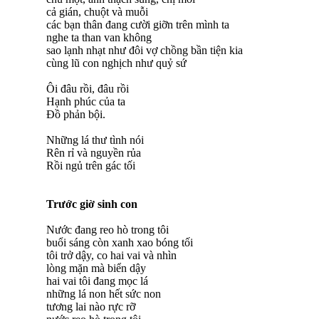
cả gián, chuột và muỗi
các bạn thân đang cười giỡn trên mình ta
nghe ta than van không
sao lạnh nhạt như đôi vợ chồng bần tiện kia
cùng lũ con nghịch như quỷ sứ
Ôi đâu rồi, đâu rồi
Hạnh phúc của ta
Đồ phản bội.
Những lá thư tình nói
Rên rỉ và nguyền rủa
Rồi ngủ trên gác tối
Trước giờ sinh con
Nước đang reo hò trong tôi
buổi sáng còn xanh xao bóng tối
tôi trở dậy, co hai vai và nhìn
lòng mặn mà biển dậy
hai vai tôi đang mọc lá
những lá non hết sức non
tương lai nào rực rỡ