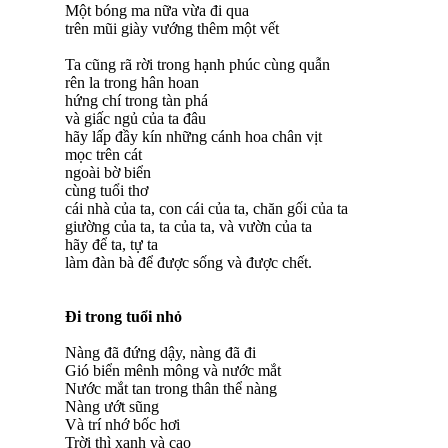
Một bóng ma nữa vừa đi qua
trên mũi giày vướng thêm một vết
Ta cũng rã rời trong hạnh phúc cùng quẫn
rên la trong hân hoan
hứng chí trong tàn phá
và giấc ngủ của ta đâu
hãy lấp đầy kín những cánh hoa chân vịt
mọc trên cát
ngoài bờ biển
cùng tuổi thơ
cái nhà của ta, con cái của ta, chăn gối của ta
giường của ta, ta của ta, và vườn của ta
hãy để ta, tự ta
làm đàn bà để được sống và được chết.
Đi trong tuổi nhỏ
Nàng đã đứng dậy, nàng đã đi
Gió biển mênh mông và nước mắt
Nước mắt tan trong thân thể nàng
Nàng ướt sũng
Và trí nhớ bốc hơi
Trời thì xanh và cao