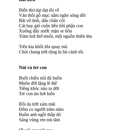
Biển thơ dại dạt tôi về
Ván thôi gỗ mục nằm nghe sóng dồi
Bãi vô tình, dấu chân côi
Cát bay gió cuộn liên hồi phận con
Xuống đây nước mặn se hồn
Trăm hơi thở muối, một nguồn thiên thu
Trên kia khối lửa quay mù
Chói chang trời rộng lu bù cảnh tôi.
Núi và trẻ con
Buổi chiều núi đá buồn
Muôn đời lặng lẽ thế
Tiếng khóc nào ra đời
Trẻ con im hơi luôn
Rồi da trời xám mãi
Đêm co người trăm năm
Buồn anh ngồi thắp đỏ
Sáng vùng em mù tăm