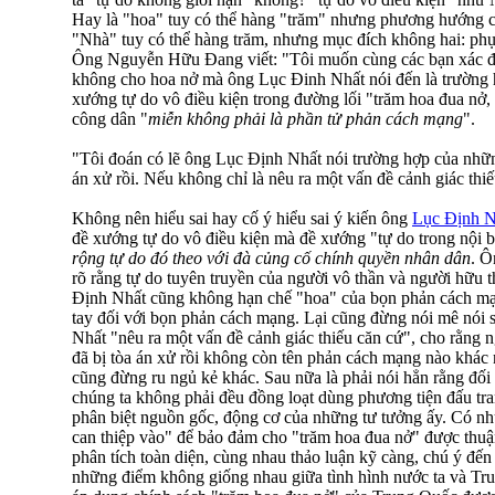
Hay là "hoa" tuy có thể hàng "trăm" nhưng phương hướng c
"Nhà" tuy có thể hàng trăm, nhưng mục đích không hai: phụ
Ông Nguyễn Hữu Đang viết: "Tôi muốn cùng các bạn xác đị
không cho hoa nở mà ông Lục Đinh Nhất nói đến là trường
xướng tự do vô điều kiện trong đường lối "trăm hoa đua nở, 
công dân "
miễn không phải là phần tử phản cách mạng
".
"Tôi đoán có lẽ ông Lục Định Nhất nói trường hợp của nhữn
án xử rồi. Nếu không chỉ là nêu ra một vấn đề cảnh giác th
Không nên hiểu sai hay cố ý hiểu sai ý kiến ông
Lục Định N
đề xướng tự do vô điều kiện mà đề xướng "tự do trong nội 
rộng tự do đó theo với đà củng cố chính quyền nhân dân
. Ô
rõ rằng tự do tuyên truyền của người vô thần và người hữu 
Định Nhất cũng không hạn chế "hoa" của bọn phản cách mạ
tay đối với bọn phản cách mạng. Lại cũng đừng nói mê nói 
Nhất "nêu ra một vấn đề cảnh giác thiếu căn cứ", cho rằng
đã bị tòa án xử rồi không còn tên phản cách mạng nào khác 
cũng đừng ru ngủ kẻ khác. Sau nữa là phải nói hẳn rằng đối
chúng ta không phải đều đồng loạt dùng phương tiện đấu tra
phân biệt nguồn gốc, động cơ của những tư tưởng ấy. Có nh
can thiệp vào" để bảo đảm cho "trăm hoa đua nở" được thu
phân tích toàn diện, cùng nhau thảo luận kỹ càng, chú ý đế
những điểm không giống nhau giữa tình hình nước ta và Tr