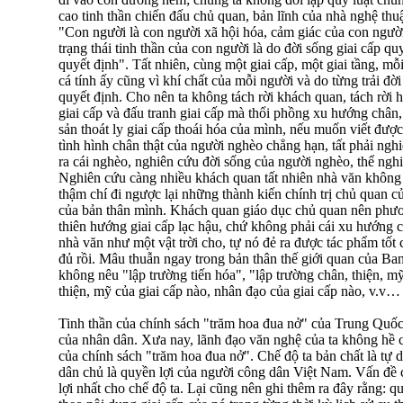
cao tinh thần chiến đấu chủ quan, bản lĩnh của nhà nghệ thu
"Con người là con người xã hội hóa, cảm giác của con người
trạng thái tinh thần của con người là do đời sống giai cấp qu
quyết định". Tất nhiên, cùng một giai cấp, một giai tầng, mỗ
cá tính ấy cũng vì khí chất của mỗi người và do từng trải đờ
quyết định. Cho nên ta không tách rời khách quan, tách rời ho
giai cấp và đấu tranh giai cấp mà thổi phồng xu hướng chân,
sản thoát ly giai cấp thoái hóa của mình, nếu muốn viết đượ
tình hình chân thật của người nghèo chẳng hạn, tất phải ng
ra cái nghèo, nghiên cứu đời sống của người nghèo, thể ng
Nghiên cứu càng nhiều khách quan tất nhiên nhà văn không
thậm chí đi ngược lại những thành kiến chính trị chủ quan c
của bản thân mình. Khách quan giáo dục chủ quan nên phươn
thiên hướng giai cấp lạc hậu, chứ không phải cái xu hướng c
nhà văn như một vật trời cho, tự nó đẻ ra được tác phẩm tốt
đủ rồi. Mâu thuẫn ngay trong bản thân thế giới quan của Ban
không nêu "lập trường tiến hóa", "lập trường chân, thiện, 
thiện, mỹ của giai cấp nào, nhân đạo của giai cấp nào, v.v…
Tinh thần của chính sách "trăm hoa đua nở" của Trung Quốc
của nhân dân. Xưa nay, lãnh đạo văn nghệ của ta không hề có
của chính sách "trăm hoa đua nở". Chế độ ta bản chất là tự 
dân chủ là quyền lợi của người công dân Việt Nam. Vấn đề c
lợi nhất cho chế độ ta. Lại cũng nên ghi thêm ra đây rằng: 