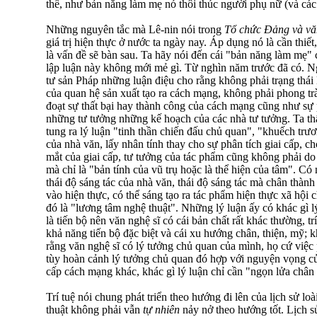
thể, như bản năng làm mẹ nó thôi thúc người phụ nữ (và các 
Những nguyên tắc mà Lê-nin nói trong
Tổ chức Đảng và v
giá trị hiện thực ở nước ta ngày nay. Áp dụng nó là cần thiế
là vấn đề sẽ bàn sau. Ta hãy nói đến cái "bản năng làm mẹ
lập luận này không mới mẻ gì. Từ nghìn năm trước đã có. Ng
tư sản Pháp những luận điệu cho rằng không phải trạng thái 
của quan hệ sản xuất tạo ra cách mạng, không phải phong trà
đoạt sự thất bại hay thành công của cách mạng cũng như sự 
những tư tưởng những kế hoạch của các nhà tư tưởng. Ta 
tung ra lý luận "tinh thần chiến đấu chủ quan", "khuếch trư
của nhà văn, lấy nhân tính thay cho sự phân tích giai cấp, c
mắt của giai cấp, tư tưởng của tác phẩm cũng không phải do 
mà chỉ là "bản tính của vũ trụ hoặc là thể hiện của tâm". Có
thái độ sáng tác của nhà văn, thái độ sáng tác mà chân thành
vào hiện thực, có thể sáng tạo ra tác phẩm hiện thực xã hội 
đó là "lương tâm nghệ thuật". Những lý luận ấy có khác gì lý
là tiến bộ nên văn nghệ sĩ có cái bản chất rất khác thường, t
khả năng tiến bộ đặc biệt và cái xu hướng chân, thiện, mỹ; k
rằng văn nghệ sĩ có lý tưởng chủ quan của mình, họ cứ việc
tùy hoàn cảnh lý tưởng chủ quan đó hợp với nguyện vọng củ
cấp cách mạng khác, khác gì lý luận chỉ cần "ngọn lửa châ
Trí tuệ nói chung phát triển theo hướng đi lên của lịch sử l
thuật không phải vẫn
tự nhiên
nảy nở theo hướng tốt. Lịch sử