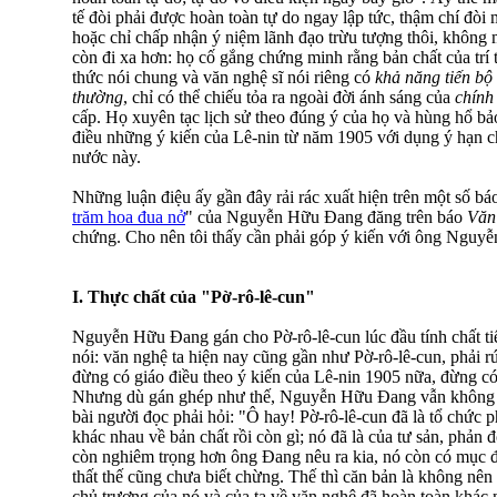
tế đòi phải được hoàn toàn tự do ngay lập tức, thậm chí đòi
hoặc chỉ chấp nhận ý niệm lãnh đạo trừu tượng thôi, không 
còn đi xa hơn: họ cố gắng chứng minh rằng bản chất của trí th
thức nói chung và văn nghệ sĩ nói riêng có
khả năng tiến bộ 
thường
, chỉ có thể chiếu tỏa ra ngoài đời ánh sáng của
chính
cấp. Họ xuyên tạc lịch sử theo đúng ý của họ và hùng hổ bảo
điều những ý kiến của Lê-nin từ năm 1905 với dụng ý hạn ch
nước này.
Những luận điệu ấy gần đây rải rác xuất hiện trên một số báo
trăm hoa đua nở
" của Nguyễn Hữu Đang đăng trên báo
Văn
chứng. Cho nên tôi thấy cần phải góp ý kiến với ông Nguy
I. Thực chất của "Pờ-rô-lê-cun"
Nguyễn Hữu Đang gán cho Pờ-rô-lê-cun lúc đầu tính chất tiế
nói: văn nghệ ta hiện nay cũng gần như Pờ-rô-lê-cun, phải r
đừng có giáo điều theo ý kiến của Lê-nin 1905 nữa, đừng có
Nhưng dù gán ghép như thế, Nguyễn Hữu Đang vẫn không 
bài người đọc phải hỏi: "Ô hay! Pờ-rô-lê-cun đã là tổ chức p
khác nhau về bản chất rồi còn gì; nó đã là của tư sản, phản đ
còn nghiêm trọng hơn ông Đang nêu ra kia, nó còn có mục đíc
thất thế cũng chưa biết chừng. Thế thì căn bản là không nên 
chủ trương của nó và của ta về văn nghệ đã hoàn toàn khác 