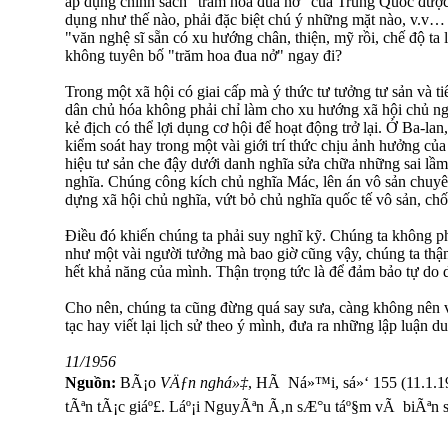
áp dụng chính sách "trăm hoa đua nở" của Trung Quốc được
dụng như thế nào, phải đặc biệt chú ý những mặt nào, v.v…
"văn nghệ sĩ sẵn có xu hướng chân, thiện, mỹ rồi, chế độ ta
không tuyên bố "trăm hoa đua nở" ngay đi?
Trong một xã hội có giai cấp mà ý thức tư tưởng tư sản và t
dân chủ hóa không phải chỉ làm cho xu hướng xã hội chủ 
kẻ địch có thể lợi dụng cơ hội để hoạt động trở lại. Ở Ba-la
kiểm soát hay trong một vài giới trí thức chịu ảnh hưởng củ
hiệu tư sản che đậy dưới danh nghĩa sửa chữa những sai lầm
nghĩa. Chúng công kích chủ nghĩa Mác, lên án vô sản chuyê
dựng xã hội chủ nghĩa, vứt bỏ chủ nghĩa quốc tế vô sản, chố
Điều đó khiến chúng ta phải suy nghĩ kỹ. Chúng ta không phả
như một vài người tưởng mà bao giờ cũng vậy, chúng ta thận
hết khả năng của mình. Thận trọng tức là để đảm bảo tự do 
Cho nên, chúng ta cũng đừng quá say sưa, càng không nên v
tạc hay viết lại lịch sử theo ý mình, đưa ra những lập luận 
11/1956
Nguồn:
BÃ¡o
VÄƒn nghá»‡
, HÃ Ná»™i, sá»‘ 155 (11.1.195
tÃªn tÃ¡c giáº£. Láº¡i NguyÃªn Ã‚n sÆ°u táº§m vÃ biÃªn s