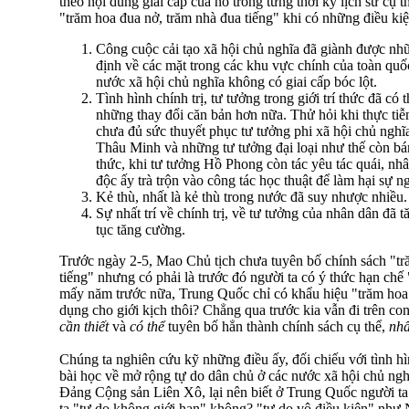
theo nội dung giai cấp của nó trong từng thời kỳ lịch sử cụ 
"trăm hoa đua nở, trăm nhà đua tiếng" khi có những điều kiệ
Công cuộc cải tạo xã hội chủ nghĩa đã giành được nhữn
định về các mặt trong các khu vực chính của toàn qu
nước xã hội chủ nghĩa không có giai cấp bóc lột.
Tình hình chính trị, tư tưởng trong giới trí thức đã có
những thay đổi căn bản hơn nữa. Thử hỏi khi thực ti
chưa đủ sức thuyết phục tư tưởng phi xã hội chủ ngh
Thâu Minh và những tư tưởng đại loại như thế còn bám
thức, khi tư tưởng Hồ Phong còn tác yêu tác quái, nh
độc ấy trà trộn vào công tác học thuật để làm hại sự 
Kẻ thù, nhất là kẻ thù trong nước đã suy nhược nhiều.
Sự nhất trí về chính trị, về tư tưởng của nhân dân đã 
tục tăng cường.
Trước ngày 2-5, Mao Chủ tịch chưa tuyên bố chính sách "tr
tiếng" nhưng có phải là trước đó người ta có ý thức hạn chế
mấy năm trước nữa, Trung Quốc chỉ có khẩu hiệu "trăm hoa đ
dụng cho giới kịch thôi? Chẳng qua trước kia vẫn đi trên c
cần thiết
và
có thể
tuyên bố hẳn thành chính sách cụ thể,
nh
Chúng ta nghiên cứu kỹ những điều ấy, đối chiếu với tình hì
bài học về mở rộng tự do dân chủ ở các nước xã hội chủ ngh
Đảng Cộng sản Liên Xô, lại nên biết ở Trung Quốc người ta
ta "tự do không giới hạn" không? "tự do vô điều kiện" n