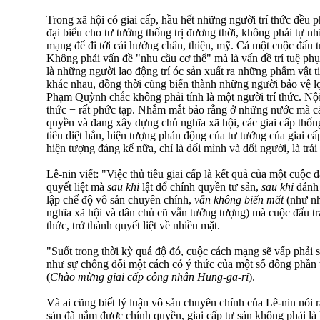
Trong xã hội có giai cấp, hầu hết những người trí thức đều p
đại biểu cho tư tưởng thống trị đương thời, không phải tự nh
mạng để đi tới cái hướng chân, thiện, mỹ. Cả một cuộc đấu t
Không phải vấn đề "nhu cầu cơ thể" mà là vấn đề trí tuệ phục
là những người lao động trí óc sản xuất ra những phẩm vật ti
khác nhau, đồng thời cũng biến thành những người bảo vệ lợi
Phạm Quỳnh chắc không phải tính là một người trí thức. Nội 
thức − rất phức tạp. Nhắm mắt bảo rằng ở những nước mà 
quyền và đang xây dựng chủ nghĩa xã hội, các giai cấp thống 
tiêu diệt hẳn, hiện tượng phản động của tư tưởng của giai cấ
hiện tượng đáng kể nữa, chỉ là dối mình và dối người, là trá
Lê-nin viết: "Việc thủ tiêu giai cấp là kết quả của một cuộc đ
quyết liệt mà
sau khi
lật đổ chính quyền tư sản,
sau khi
đánh 
lập chế độ vô sản chuyên chính,
vẫn không biến mất
(như nh
nghĩa xã hội và dân chủ cũ vẫn tưởng tượng) mà cuộc đấu tra
thức, trở thành quyết liệt về nhiều mặt.
"Suốt trong thời kỳ quá độ đó, cuộc cách mạng sẽ vấp phải 
như sự chống đối một cách có ý thức của một số đông phần tử 
(
Chào mừng giai cấp công nhân Hung-ga-ri
).
Và ai cũng biết lý luận vô sản chuyên chính của Lê-nin nói
sản đã nắm được chính quyền, giai cấp tư sản không phải l