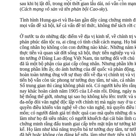
sau khi bị lật đổ, trong một thời gian lâu dài, nó vẫn còn mạn
(
Cách mạng vô sản và tên phản bội Cao-sky
).
Tình hình Hung-ga-ri và Ba-lan gần đây càng chứng minh đi
mọi vấn đề xã hội, kể cả vấn đề trí thức, không thể tách rời c
Ở nước ta do những đặc điểm về địa vị kinh tế, về chính trị và
phản phúc dân tộc ra, ai cũng có tính chất cách mạng. Họ bi
công nhân họ không còn con đường nào khác. Những năm k
thực tiễn và quan sát đời sống xã hội, thực tiễn nghiệp vụ v
tin tưởng ở Đảng Lao động Việt Nam, tin tưởng đối với chủ 
đã là một bộ phận của giai cấp công nhân. Nhưng phần lớn k
trong phần lớn ấy, do ảnh hưởng của đế quốc và phản động, t
hoàn toàn tương ứng với sự thay đổi về địa vị chính trị và vị
tiến bộ vẫn còn tác phong tư tưởng duy tâm, tư sản, cá nhâ
Số trung gian thì càng không phải nói. Có người kêu lên rằ
nay khác hoàn cảnh năm 1905 của Lê-nin rồi. Đúng, ngày na
hệ thống thế giới, nhưng tại sao họ không kêu lên: trước v
đa-nốp đòi văn nghệ độc lập với chính trị mà ngày nay ở ta 
quyền điều khiến văn nghệ về cho văn nghệ, trả quyền điề
môn; có người đánh giá trí thức quá cao mà quên những di s
làm như họ đã siêu nhân; có người khuếch đại cái bản lĩnh c
chứng minh rằng đấu tranh giai cấp trên mặt trận tư tưởng 
kể. Họ làm như khả năng truyền bá tư tưởng duy tâm, tư tưở
đã hết hoặc không còn đáng kể nữa, làm như thực tiễn xã hộ