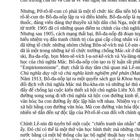
Nhưng, Pờ-rô-lê-cun có phải là một tổ chức lúc đầu tiến bộ k
rô-lê-cun do Bô-đa-nốp lập ra và điều khiển. Bô-đa-nốp là n
thuốc, đảng viên đảng thợ thuyền xã hội dân chủ Nga, một th
từ trước 1905 đã có những quan điểm tu chính của chủ nghĩa 
Nhưng sau 1905, cách mạng thất bại, Bô-đa-nốp đã đoạn tuy
hiểu nhiệm vụ đấu tranh chính trị của giai cấp công nhân và 
đã từng tổ chức những nhóm chống Bôn-sê-vích mà Lê-nin đ
đã là một trong những kẻ tổ chức trường chống Mác-xít ở đả
ski, Ba-đa-rốp, bọn Men-sê-vích I-u-sơ-kê-vích và Va-lăng-ti-
học của chủ nghĩa Mác. Bô-đa-nốp còn tạo ra lý luận rất phi
"Empiriomonisme", thực chất là duy tâm chủ quan mà Lê-nin
Chủ nghĩa duy vật và chủ nghĩa kinh nghiệm phê phán
(Maté
Năm 1913, Bô-đa-nốp lại ra một quyển sách gọi là
Khoa học
đối địch với chủ nghĩa Mác mà Bu-kha-rin và những kẻ thù 
đấy để chống lại cuộc kiến thiết xã hội chủ nghĩa Liên Xô.
đường song song đi tới chủ nghĩa xã hội: con đường kinh tế
văn hóa; ba con đường ấy độc lập hẳn với nhau. Nhiệm vụ của
xã hội bằng con đường văn hóa. Mà con đường văn hóa độc lậ
nhiên sẽ dẫn đến sự độc lập của Pờ-rô-lê-cun đối với chính
Chính Lê-nin đã tuyên bố một cuộc "chiến tranh tàn nhẫn" đ
ấy. Đó chỉ có thể là một thứ văn học hình thức mà những chu
nước bằng cả một hệ thống câu lạc bộ nghệ thuật hay văn h