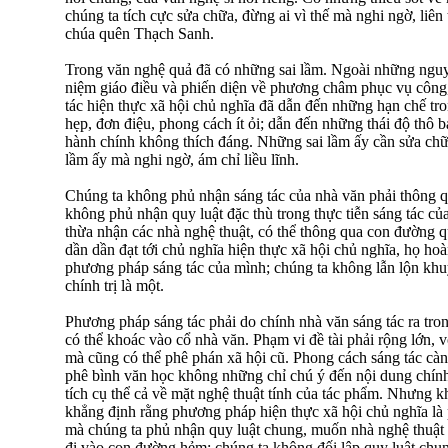
chúng ta tích cực sửa chữa, đừng ai vì thế mà nghi ngờ, li
chúa quên Thạch Sanh.
Trong văn nghệ quả đã có những sai lầm. Ngoài những ngu
niệm giáo điều và phiến diện về phương châm phục vụ công
tác hiện thực xã hội chủ nghĩa đã dẫn đến những hạn chế tron
hẹp, đơn điệu, phong cách ít ỏi; dẫn đến những thái độ thô 
hành chính không thích đáng. Những sai lầm ấy cần sửa ch
lầm ấy mà nghi ngờ, ám chỉ liều lĩnh.
Chúng ta không phủ nhận sáng tác của nhà văn phải thông q
không phủ nhận quy luật đặc thù trong thực tiễn sáng tác củ
thừa nhận các nhà nghệ thuật, có thể thông qua con đường 
dần dần đạt tới chủ nghĩa hiện thực xã hội chủ nghĩa, họ hoà
phương pháp sáng tác của mình; chúng ta không lẫn lộn khu
chính trị là một.
Phương pháp sáng tác phải do chính nhà văn sáng tác ra tron
có thể khoác vào cổ nhà văn. Phạm vi đề tài phải rộng lớn, v
mà cũng có thể phê phán xã hội cũ. Phong cách sáng tác càn
phê bình văn học không những chỉ chú ý đến nội dung chính
tích cụ thể cả về mặt nghệ thuật tính của tác phẩm. Nhưng 
khẳng định rằng phương pháp hiện thực xã hội chủ nghĩa là
mà chúng ta phủ nhận quy luật chung, muốn nhà nghệ thuật 
đi vào con đường hẻm; chúng ta không đối lập quy luật chun