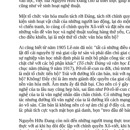
văn học, việc mà Nguyễn Hữu Đang cho là thiết thực giúp í
cũng như về sinh hoạt nghệ thuật.
Một tổ chức văn hóa muốn tách rời Đảng, tách rời chính quy
kiện sinh hoạt vật chất của những người lao động, lại do mộ
vì chiến tranh, lo củng cố chính quyền Xô-viết và đặt nền 
những vấn đề văn học và nghệ thuật xuống hàng thứ yếu, C
cho điều khiển, lại là một thứ tổ chức văn hóa tiến bộ?
Ai cũng biết từ năm 1905 Lê-nin đã nói: "tất cả những điều 
lật đổ cái nguyên lý mà giai cấp tư sản và phái dân chủ giai c
sự nghiệp văn học nhất định phải là một bộ phận công tác c
chặt chẽ với các bộ phận khác" (
Tổ chức Đảng và văn học 
chục năm (tháng 9 năm 1917), Pờ-rô-lê-cun ra đời, chủ trươn
là một tổ chức tiến bộ? Trái với đường lối căn bản, trái với n
bộ? Không! Đấy chỉ là âm mưu giành độc quyền của giai cấp
nền văn hóa mới. Âm mưu ấy đã thất bại. Cho nên có ý gây 
nghệ của ta lâu nay cũng hẹp hòi, sai lầm như Pờ-rô-lê-cun c
nghệ của ta là văn nghệ nhân dân chân chính. Có những hẹp
tác nhưng đường lối văn nghệ của ta là đường lối cách mạng
áo vô sản. Căn bản là không nên có sự ám chỉ gì ở đây cả, 
là: phải tích cực vạch mặt bọn giả danh, bọn "treo đầu dê bán
Nguyễn Hữu Đang còn nói đến những người trung thực tron
thực với ai khi họ đòi độc lập với chính quyền Xô-viết, khi 