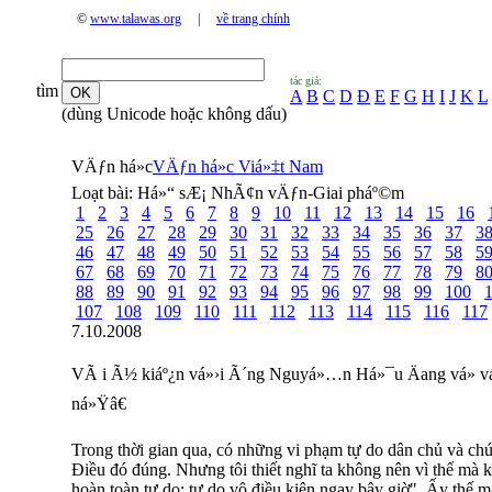
©
www.talawas.org
|
về trang chính
tác giả:
tìm
A
B
C
D
Đ
E
F
G
H
I
J
K
L
(dùng Unicode hoặc không dấu)
VÄƒn há»c
VÄƒn há»c Viá»‡t Nam
Loạt bài:
Há»“ sÆ¡ NhÃ¢n vÄƒn-Giai pháº©m
1
2
3
4
5
6
7
8
9
10
11
12
13
14
15
16
25
26
27
28
29
30
31
32
33
34
35
36
37
3
46
47
48
49
50
51
52
53
54
55
56
57
58
5
67
68
69
70
71
72
73
74
75
76
77
78
79
8
88
89
90
91
92
93
94
95
96
97
98
99
100
107
108
109
110
111
112
113
114
115
116
117
7.10.2008
VÃ i Ã½ kiáº¿n vá»›i Ã´ng Nguyá»…n Há»¯u Äang vá» v
ná»Ÿâ€
Trong thời gian qua, có những vi phạm tự do dân chủ và chú
Điều đó đúng. Nhưng tôi thiết nghĩ ta không nên vì thế mà 
hoàn toàn tự do; tự do vô điều kiện ngay bây giờ". Ấy thế m