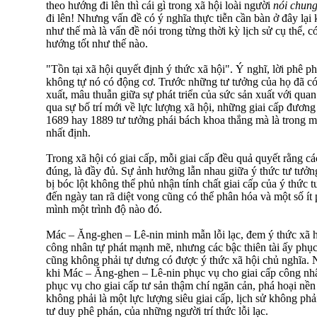
theo hướng đi lên thì cái gì trong xã hội loài người
nói chun
đi lên! Nhưng vấn đề có ý nghĩa thực tiễn cần bàn ở đây lại
như thế mà là vấn đề nói trong từng thời kỳ lịch sử cụ thể, có g
hướng tốt như thế nào.
"Tồn tại xã hội quyết định ý thức xã hội". Ý nghĩ, lời phê 
không tự nó có động cơ. Trước những tư tưởng của họ đã có
xuất, mâu thuẫn giữa sự phát triển của sức sản xuất với quan 
qua sự bố trí mới về lực lượng xã hội, những giai cấp đươn
1689 hay 1889 tư tưởng phái bách khoa thắng mà là trong một
nhất định.
Trong xã hội có giai cấp, mỗi giai cấp đều quả quyết rằng c
đúng, là đầy đủ. Sự ảnh hưởng lẫn nhau giữa ý thức tư tưởng 
bị bóc lột không thể phủ nhận tính chất giai cấp của ý thức t
đến ngày tan rã diệt vong cũng có thể phân hóa và một số ít p
mình một trình độ nào đó.
Mác – Ăng-ghen – Lê-nin minh mẫn lỗi lạc, đem ý thức xã hộ
công nhân tự phát mạnh mẽ, nhưng các bậc thiên tài ấy phục
cũng không phải tự dưng có được ý thức xã hội chủ nghĩa. Ng
khi Mác – Ăng-ghen – Lê-nin phục vụ cho giai cấp công nhân
phục vụ cho giai cấp tư sản thậm chí ngăn cản, phá hoại nền
không phải là một lực lượng siêu giai cấp, lịch sử không phả
tư duy phê phán, của những người trí thức lỗi lạc.