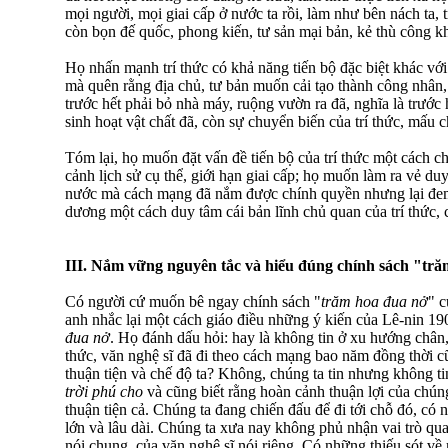
mọi người, mọi giai cấp ở nước ta rồi, làm như bên nách ta,
còn bọn đế quốc, phong kiến, tư sản mại bản, kẻ thù công kh
Họ nhấn mạnh trí thức có khả năng tiến bộ đặc biệt khác với
mà quên rằng địa chủ, tư bản muốn cải tạo thành công nhân, n
trước hết phải bỏ nhà máy, ruộng vườn ra đã, nghĩa là trước 
sinh hoạt vật chất đã, còn sự chuyển biến của trí thức, mấu ch
Tóm lại, họ muốn đặt vấn đề tiến bộ của trí thức một cách c
cảnh lịch sử cụ thể, giới hạn giai cấp; họ muốn làm ra vẻ du
nước mà cách mạng đã nắm được chính quyền nhưng lại đem 
dương một cách duy tâm cái bản lĩnh chủ quan của trí thức, 
III. Nắm vững nguyên tắc và hiểu đúng chính sách "tr
Có người cứ muốn bê ngay chính sách "
trăm hoa đua nở
" 
anh nhắc lại một cách giáo điều những ý kiến của Lê-nin 1
đua nở
. Họ đánh dấu hỏi: hay là không tin ở xu hướng chân,
thức, văn nghệ sĩ đã đi theo cách mạng bao năm đồng thời c
thuận tiện và chế độ ta? Không, chúng ta tin nhưng không ti
trời phú cho
và cũng biết rằng hoàn cảnh thuận lợi của chúng
thuận tiện cả. Chúng ta đang chiến đấu để đi tới chỗ đó, có 
lớn và lâu dài. Chúng ta xưa nay không phủ nhận vai trò qua
nói chung, của văn nghệ sĩ nói riêng. Có những thiếu sót về