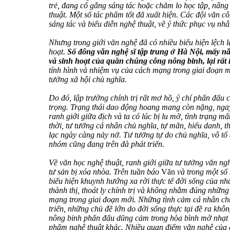
trẻ, đang cố gắng sáng tác hoặc chăm lo học tập, nâng 
thuật. Một số tác phẩm tốt đã xuất hiện. Các đội văn 
sáng tác và biểu diễn nghệ thuật, về ý thức phục vụ nh
Nhưng trong giới văn nghệ đã có nhiều biểu hiện lệch lạ
hoạt.
Số đông văn nghệ sĩ tập trung ở Hà Nội, mấy nă
và sinh hoạt của quần chúng công nông binh, lại rất ít
tính hình và nhiệm vụ của cách mạng trong giai đoạn m
tưởng xã hội chủ nghĩa.
Do đó, lập trường chính trị rất mơ hồ, ý chí phấn đấu
trọng. Trạng thái dao động hoang mang còn nặng, ngay
ranh giới giữa địch và ta có lúc bị lu mờ, tình trạng m
thời, tư tưởng cá nhân chủ nghĩa, tự mãn, hiếu danh, 
lạc ngày càng nảy nở. Tư tưởng tự do chủ nghĩa, vô tổ c
nhóm cũng đang trên đà phát triển.
Về văn học nghệ thuật, ranh giới giữa tư tưởng văn n
tư sản bị xóa nhòa. Trên tuần báo
Văn
và trong một số
biểu hiện khuynh hướng xa rời thực tế đời sống của n
thành thị, thoát ly chính trị và không nhằm đúng nhữn
mạng trong giai đoạn mới. Những tình cảm cá nhân ch
triển, những chủ đề lớn do đời sống thực tại đề ra kh
nông binh phấn đấu dũng cảm trong hòa bình mờ nhạt t
phẩm nghệ thuật khác. Nhiều quan điểm văn nghệ của gi