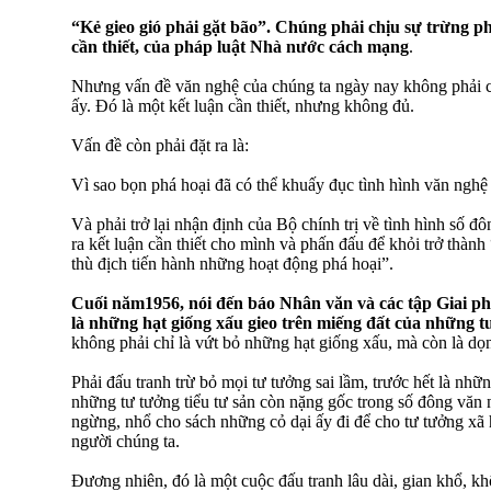
“Kẻ gieo gió phải gặt bão”. Chúng phải chịu sự trừng ph
cần thiết, của pháp luật Nhà nước cách mạng
.
Nhưng vấn đề văn nghệ của chúng ta ngày nay không phải ch
ấy. Đó là một kết luận cần thiết, nhưng không đủ.
Vấn đề còn phải đặt ra là:
Vì sao bọn phá hoại đã có thể khuấy đục tình hình văn nghệ 
Và phải trở lại nhận định của Bộ chính trị về tình hình số đ
ra kết luận cần thiết cho mình và phấn đấu để khỏi trở thàn
thù địch tiến hành những hoạt động phá hoại”.
Cuối năm1956, nói đến báo Nhân văn và các tập Giai ph
là những hạt giống xấu gieo trên miếng đất của những t
không phải chỉ là vứt bỏ những hạt giống xấu, mà còn là dọn 
Phải đấu tranh trừ bỏ mọi tư tưởng sai lầm, trước hết là nhữ
những tư tưởng tiểu tư sản còn nặng gốc trong số đông văn 
ngừng, nhổ cho sách những cỏ dại ấy đi để cho tư tưởng xã 
người chúng ta.
Đương nhiên, đó là một cuộc đấu tranh lâu dài, gian khổ, 