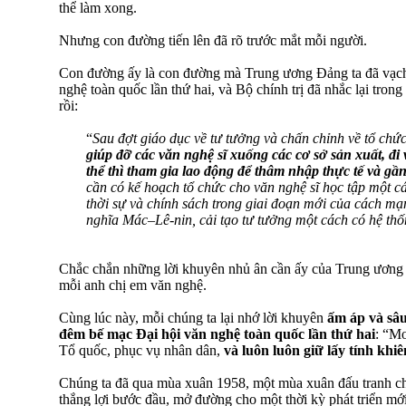
thể làm xong.
Nhưng con đường tiến lên đã rõ trước mắt mỗi người.
Con đường ấy là con đường mà Trung ương Đảng ta đã vạch 
nghệ toàn quốc lần thứ hai, và Bộ chính trị đã nhắc lại tron
rồi:
“
Sau đợt giáo dục về tư tưởng và chấn chỉnh về tổ chứ
giúp đỡ các văn nghệ sĩ xuống các cơ sở sản xuất, đi
thể thì tham gia lao động để thâm nhập thực tế và g
cần có kế hoạch tổ chức cho văn nghệ sĩ học tập một 
thời sự và chính sách trong giai đoạn mới của cách mạn
nghĩa Mác–Lê-nin, cải tạo tư tưởng một cách có hệ th
Chắc chắn những lời khuyên nhủ ân cần ấy của Trung ương 
mỗi anh chị em văn nghệ.
Cùng lúc này, mỗi chúng ta lại nhớ lời khuyên
ấm áp và sâu
đêm bế mạc Đại hội văn nghệ toàn quốc lần thứ hai
: “Mo
Tổ quốc, phục vụ nhân dân,
và luôn luôn giữ lấy tính khi
Chúng ta đã qua mùa xuân 1958, một mùa xuân đấu tranh ch
thắng lợi bước đầu, mở đường cho một thời kỳ phát triển mớ