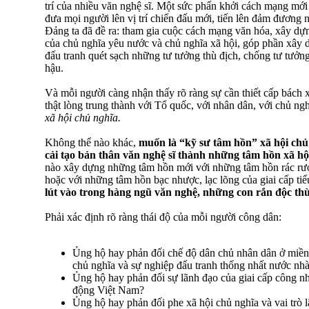
trí của nhiều văn nghệ sĩ. Một sức phấn khởi cách mạng mới
đưa mọi người lên vị trí chiến đấu mới, tiến lên đảm đươn
Đảng ta đã đề ra: tham gia cuộc cách mạng văn hóa, xây dự
của chủ nghĩa yêu nước và chủ nghĩa xã hội, góp phần xây d
đấu tranh quét sạch những tư tưởng thù địch, chống tư tưởng
hậu.
Và mỗi người càng nhận thấy rõ ràng sự cần thiết cấp bách
thật lòng trung thành với Tổ quốc, với nhân dân, với chủ ng
xã hội chủ nghĩa.
Không thể nào khác,
muốn là “kỹ sư tâm hồn” xã hội chủ
cải tạo bản thân văn nghệ sĩ thành những tâm hồn xã hộ
nào xây dựng những tâm hồn mới với những tâm hồn rác rưởi 
hoặc với những tâm hồn bạc nhược, lạc lõng của giai cấp tiể
lút vào trong hàng ngũ văn nghệ, những con rắn độc thù
Phải xác định rõ ràng thái độ của mỗi người công dân:
Ủng hộ hay phản đối chế độ dân chủ nhân dân ở miền
chủ nghĩa và sự nghiệp đấu tranh thống nhất nước nh
Ủng hộ hay phản đối sự lãnh đạo của giai cấp công n
động Việt Nam?
Ủng hộ hay phản đối phe xã hội chủ nghĩa và vai trò 