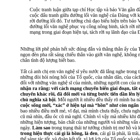
Cuộc tranh luận giữa tạp chí Học tập và báo Văn gần đây
cuộc đấu tranh giữa đường lối văn nghệ của Đảng với 
rời đường lối đó. Tư tưởng chủ đạo biểu hiện trên báo V
đường lối văn nghệ phục vụ công nông binh, tách rời 
mạng trong giai đoạn hiện tại, tách rời sụ lãnh đạo của
Những lời phê phán hết sức đúng đắn và thẳng thắn ấy của
ngọn đèn pha rất sáng chiếu thẳn vào giới văn nghệ, khôn
chân tình độ lượng biết bao.
Tất cả anh chị em văn nghệ sĩ yêu nước đã lắng nghe trong 
những đòi hỏi nóng hổi của Tổ quốc, của nhân dân, của cách
đối với những văn nghệ sĩ của mình, những người con của 
nhận ra rằng: với cách mạng chuyển biến giai đoạn, tất
chuyến khác rồi, đã đổi mới và từng bước tiến dần lên lý
chủ nghĩa xã hội
. Mỗi người ít nhiều đều thấy rõ mình ba 
cuộc sống mới, “xác” ở hiện tại mà “hồn” như còn ngẩn 
bao nhiều điều mới mẻ, vĩ đại, mà mình chưa thấy, chưa ngh
cũ mà nhìn, đầu óc cũ mà nghĩ. Chính vì vậy mà nhiều khi đ
những hiện tượng, bản chất của những người và những vấn 
ngày.
Làm sao
trong trạng thái tư tưởng chính trị mơ hồ và l
trong hiện thực cái gì là hồng, là đen
, cái gì là phải, là trá
thể sáng tác tốt, và đoàn kết tốt, vì lợi ích của Tổ quốc và c