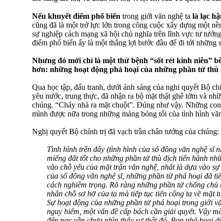
Nếu khuyết điểm phổ biến
trong giới văn nghệ ta
là lạc h
cũng đã là một trở lực lớn trong công cuộc xây dựng một nề
sự nghiệp cách mạng xã hội chủ nghĩa trên lĩnh vực tư tưởn
điểm phổ biến ấy là một thắng lợi bước đầu để đi tới những s
Nhưng đó mới chỉ là một thứ bệnh “sốt rét kinh niên” b
hơn: những hoạt động phá hoại của những phần tử thù đ
Qua học tập, đấu tranh, dưới ánh sáng của nghi quyết Bộ chín
yêu nước, trung thực, đã nhận ra bộ mặt thật ghê tởm và nh
chúng. “Cháy nhà ra mặt chuột”. Đúng như vậy. Những con 
mình được nữa trong những mảng bóng tối của tình hình vă
Nghị quyết Bộ chính trị đã vạch trần chân tướng của chúng:
Tình hình trên đây (tình hình của số đông văn nghệ sĩ n
miếng đất tốt cho những phần tử thù địch tiến hành n
vào chỗ yếu của mặt trận văn nghệ, nhất là dựa vào sự
của số đông văn nghệ sĩ, những phần tử phá hoại đã tiế
cách nghiêm trọng. Rõ ràng những phần tử chống chủ 
nhân chỗ sơ hở của ta mà tiếp tục tiến công ta về mặt 
Sự hoạt động của những phần tử phá hoại trong giới vă
nguy hiểm, một vấn đề cấp bách cần giải quyết. Vậy mà
đến nay vẫn chưa nhìn thấy sự thật đó. Bọn phá hoại 