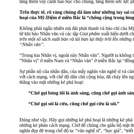
tăng thêm vây cánh bao bọc cho chúng, tăng thêm sức lực p
Trên thực tế, rõ ràng chúng đã làm như những tay sai 
hoại của Mỹ-Diệm ở miền Bắc là “chống cộng trong lòn
Không phải ngẫu nhiên mà đài phát thanh và báo chí của Mỹ
từ khi báo Nhân văn và các tập
Giai phẩm
xuất hiện dưới ch
trên một số sách xuất bản và tái bản lại thấy trồi lên nhữn
“Nhân văn”
.
“Trong kia Nhân vị, ngoài này Nhân văn”. Người ta không t
“Nhân vị” ở miền Nam và “Nhân văn” ở miền Bắc lại “đồng
Sự phẫn nộ của nhân dân, của mấy nghìn văn nghệ sĩ và cán
với cách mạng, với chế độ dân chủ cộng hòa, đã cháy lên n
thẳng vào mặt những kẻ phá hoại:
“Chớ gọi bóng tối là ánh sáng, cũng chớ gọi ánh sáng
“Chớ gọi sói là cừu, cũng chớ gọi cừu là sói.”
Đúng như vậy. Hãy gọi những kẻ phá hoại là những kẻ phá 
những kẻ phản cách mạng. Chớ để chúng che giấu bộ mặt th
nghĩa đẹp đẽ trong chế độ ta: “văn nghệ sĩ”, “học giả”, “triết 