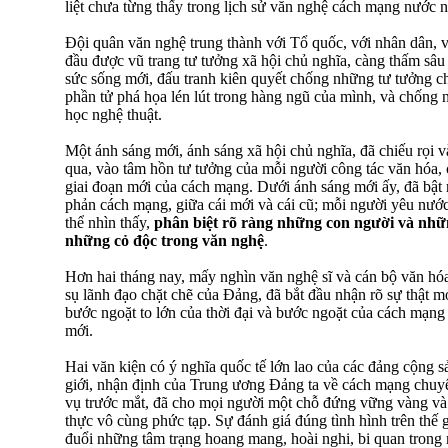
liệt chưa từng thấy trong lịch sử văn nghệ cách mạng nước n
Đội quân văn nghệ trung thành với Tổ quốc, với nhân dân, 
đầu được vũ trang tư tưởng xã hội chủ nghĩa, càng thấm sâu
sức sống mới, đấu tranh kiên quyết chống những tư tưởng ch
phần tử phá họa lén lút trong hàng ngũ của mình, và chống 
học nghệ thuật.
Một ánh sáng mới, ánh sáng xã hội chủ nghĩa, đã chiếu rọi 
qua, vào tâm hồn tư tưởng của mỗi người công tác văn hóa, 
giai đoạn mới của cách mạng. Dưới ánh sáng mới ấy, đã bật 
phản cách mạng, giữa cái mới và cái cũ; mỗi người yêu nước
thể nhìn thấy,
phân biệt rõ ràng những con người và nh
những cỏ độc trong văn nghệ
.
Hơn hai tháng nay, mấy nghìn văn nghệ sĩ và cán bộ văn hóa,
sụ lãnh đạo chặt chẽ của Đảng, đã bắt đầu nhận rõ sự thật mớ
bước ngoặt to lớn của thời đại và bước ngoặt của cách mạn
mới.
Hai văn kiện có ý nghĩa quốc tế lớn lao của các đảng cộng s
giới, nhận định của Trung ương Đảng ta về cách mạng chuyể
vụ trước mắt, đã cho mọi người một chỗ đứng vững vàng và
thực vô cùng phức tạp. Sự đánh giá đúng tình hình trên thế 
đuổi những tâm trạng hoang mang, hoài nghi, bi quan trong 