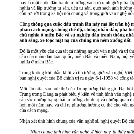
nay là một cuộc đấu tranh tư tưởng vạch rõ ranh giới giữa l
nghĩa và lập trưởng tư sản, tiểu tư sản, quét sạch ảnh hưởn
còn rơi rớt trong xã hội nói chung và trong giới văn nghệ nói
Cũng
thông qua cuộc đấu tranh lần này mà lột trần bộ 
phản cách mạng, chống chế độ, chống nhân dân, phá ho
chủ nghĩa ở miền Bắc và sự nghiệp đấu tranh thống nhất
ánh sáng, xé toạc mặt nạ của chúng mà ném xuống đất.
Đó là một yêu cầu của tất cả những người văn nghệ và trí t
cầu của nhân dân toàn quốc, miền Bắc và miền Nam, một yê
nghĩa ở miền Bắc.
Trong không khí phần khởi và tin tưởng, giới văn nghệ Việt
bản nghị quyết của Bộ chính trị ra ngày 6-1-1958 về công tá
Một lần nữa, sau bức thư của Trung ương Đảng gửi Đại hội 
Trung ương Đảng ta phát biểu ý kiến về tình hình văn nghệ 
sâu sắc những trạng thái tư tưởng chính trị và những quan d
hơn một năm nay, và chỉ ra phương hướng cụ thể cho văn ng
của cách mạng.
Nhận xét tình hình chung của văn nghệ sĩ, nghị quyết Bộ chín
“
Nhìn chung tình hình văn nghệ sĩ hiện nay, ta thấy một