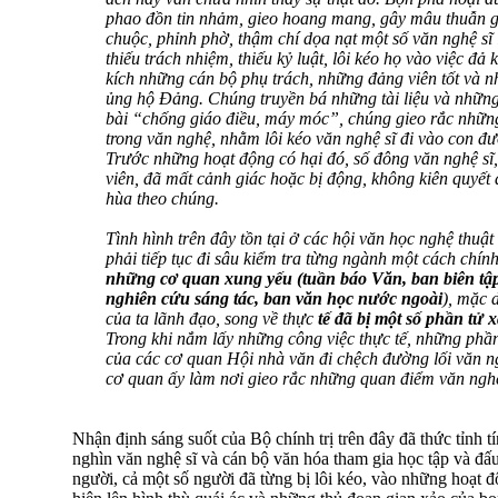
phao đồn tin nhảm, gieo hoang mang, gây mâu thuẫn g
chuộc, phỉnh phờ, thậm chí dọa nạt một số văn nghệ sĩ 
thiếu trách nhiệm, thiếu kỷ luật, lôi kéo họ vào việc đ
kích những cán bộ phụ trách, những đảng viên tốt và 
ủng hộ Đảng. Chúng truyền bá những tài liệu và nhữn
bài “chống giáo điều, máy móc”, chúng gieo rắc những
trong văn nghệ, nhằm lôi kéo văn nghệ sĩ đi vào con đư
Trước những hoạt động có hại đó, số đông văn nghệ sĩ,
viên, đã mất cảnh giác hoặc bị động, không kiên quyết 
hùa theo chúng.
Tình hình trên đây tồn tại ở các hội văn học nghệ thu
phải tiếp tục đi sâu kiểm tra từng ngành một cách chín
những cơ quan xung yếu (tuần báo Văn, ban biên tập
nghiên cứu sáng tác, ban văn học nước ngoài
), mặc 
của ta lãnh đạo, song về thực
tế đã bị một số phần tử
Trong khi nắm lấy những công việc thực tế, những phầ
của các cơ quan Hội nhà văn đi chệch đường lối văn 
cơ quan ấy làm nơi gieo rắc những quan điểm văn nghệ 
Nhận định sáng suốt của Bộ chính trị trên đây đã thức tỉnh 
nghìn văn nghệ sĩ và cán bộ văn hóa tham gia học tập và đấu
người, cả một số người đã từng bị lôi kéo, vào những hoạt