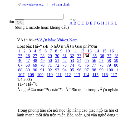
©
www.talawas.org
|
về trang chính
tác giả:
tìm
A
B
C
D
Đ
E
F
G
H
I
J
K
L
(dùng Unicode hoặc không dấu)
VÄƒn há»c
VÄƒn há»c Viá»‡t Nam
Loạt bài:
Há»“ sÆ¡ NhÃ¢n vÄƒn-Giai pháº©m
1
2
3
4
5
6
7
8
9
10
11
12
13
14
15
16
25
26
27
28
29
30
31
32
33
34
35
36
37
3
46
47
48
49
50
51
52
53
54
55
56
57
58
5
67
68
69
70
71
72
73
74
75
76
77
78
79
8
88
89
90
91
92
93
94
95
96
97
98
99
100
107
108
109
110
111
112
113
114
115
116
117
1.4.2005
Tá»‘ Há»¯u
Ã nghÄ©a má»™t cuá»™c Ä‘áº¥u tranh trong vÄƒn nghá
Trong phong trào sôi nổi học tập nâng cao giác ngộ xã hội 
lành mạnh thổi đến trên miền Bắc, toàn giới văn nghệ đang 