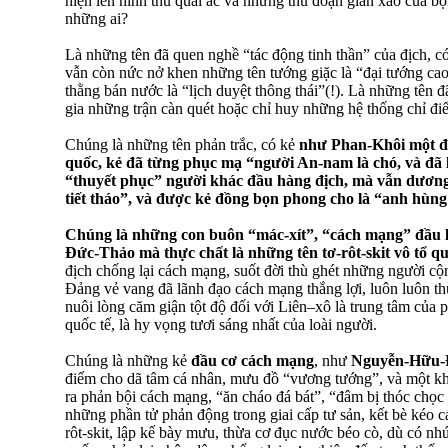
hiện lên hình thù quái ác và những thủ đoạn gian xảo của b
những ai?
Là những tên đã quen nghề “tác động tinh thần” của địch, 
vẫn còn nức nở khen những tên tướng giặc là “đại tướng ca
thằng bán nước là “lịch duyệt thông thái”(!). Là những tên 
gia những trận càn quét hoặc chỉ huy những hệ thống chỉ đi
Chúng là những tên phản trắc, có kẻ
như Phan-Khôi một đ
quốc, kẻ đã từng phục mạ “người An-nam là chó, và đã l
“thuyết phục” người khác đầu hàng địch, mà vẫn dương
tiết tháo”, và được kẻ đồng bọn phong cho là “anh hùng
Chúng là những con buôn “mác-xít”, “cách mạng” đầu 
Đức-Thảo mà thực chất là những tên tơ-rôt-skit vô tổ q
địch chống lại cách mạng, suốt đời thù ghét những người cộn
Đảng vẻ vang đã lãnh đạo cách mạng thắng lợi, luôn luôn th
nuôi lòng căm giận tột độ đối với Liên–xô là trung tâm của
quốc tế, là hy vọng tươi sáng nhất của loài người.
Chúng là những kẻ
đầu cơ cách mạng
, như
Nguyễn-Hữu-
điểm cho dã tâm cá nhân, mưu đồ “vương tướng”, và một kh
ra phản bội cách mạng, “ăn cháo đá bát”, “đâm bị thóc chọc
những phần tử phản động trong giai cấp tư sản, kết bè kéo c
rôt-skit, lập kế bày mưu, thừa cơ đục nước béo cò, dù có nhú