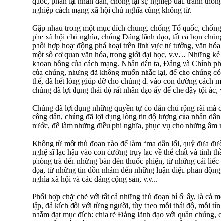
quốc, phản lại nhân dân, chống lại sự nghiệp đấu tranh thốn
nghiệp cách mạng xã hội chủ nghĩa cũng không từ.
Gặp nhau trong một mục đích chung, chống Tổ quốc, chống
phe xã hội chủ nghĩa, chống Đảng lãnh đạo, tất cả bọn chún
phối hợp hoạt động phá hoại trên lĩnh vực tư tưởng, văn hóa,
một số cơ quan văn hóa, trong giới đại học, v.v… Những k
khoan hồng của cách mạng. Nhân dân ta, Đảng và Chính phủ 
của chúng, nhưng đã không muốn nhắc lại, để cho chúng có 
thế, đã hết lòng giúp đỡ cho chúng đi vào con đường cách m
chúng đã lợi dụng thái độ rất nhân đạo ấy để che đậy tội ác, 
Chúng đã lợi dụng những quyền tự do dân chủ rộng rãi mà 
công dân, chúng đã lợi dụng lòng tin độ lượng của nhân dân,
nước, để làm những điều phi nghĩa, phục vụ cho những âm 
Không từ một thủ đoạn nào để làm “ma dẫn lối, quỷ đưa đườ
nghệ sĩ lạc hậu vào con đường trụy lạc về thể chất và tinh t
phòng trà đến những bàn đèn thuốc phiện, từ những cái liếc
đọa, từ những tin đồn nhảm đến những luận điệu phản động
nghĩa xã hội và các đảng cộng sản, v.v...
Phối hợp chặt chẽ với tất cả những thủ đoạn bỉ ổi ấy, là cả mộ
lập, đả kích đối với từng người, tùy theo mỗi thái độ, mỗi t
nhằm đạt mục đích: chia rẽ Đảng lãnh đạo với quần chúng, chi