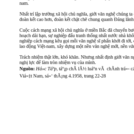
nam.
Nhất trí lập trường xã hội chủ nghĩa, giới văn nghệ chúng ta 
đoàn kết cao hơn, đoàn kết chặt chẽ chung quanh Đảng lãnh
Cuộc cách mạng xã hội chủ nghĩa ở miền Bắc đã chuyển bước
hoạch dài hạn, sự nghiệp đấu tranh thống nhất nước nhà khô
nghiệp cách mạng kêu gọi mỗi văn nghệ sĩ phấn khởi đi tới
lao động Việt-nam, xây dựng một nền văn nghệ mới, nền
vă
Trách nhiệm thật lớn, khó khăn. Nhưng nhất định giới văn n
nghị lực để làm tròn nhiệm vụ của mình.
Nguồn:
Há»c Táº­p
, táº¡p chÃ­ lÃ½ luáº­n vÃ chÃ­nh trá»
Viá»‡t Nam, sá»‘ thÃ¡ng 4.1958, trang 22-28