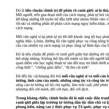
Đó là
tiêu chuẩn chính trị để phân rõ ranh giới: ai là th
Mỗi người, trên giai đoạn mới của cách mạng, phải tự hỏi và 
lời bằng những lời tuyên bố đầu lưỡi như nhóm
Nhân văn–G
rốt-ski và những phần tử phản cách mạng nguy hiểm khác, m
cách mạng.
Mỗi văn nghệ sĩ lại phải tự trả lời dứt khoát: ủng hộ hay ph
nghĩa Mác–Lênin, đường lối văn nghệ phục vụ công nông bìn
cầu của nhiệm vụ cách mạng và phục tùng sự lãnh đạo của
Đó là tiêu chuẩn để
phân rõ ranh giới giữa hai đường lối vă
thể nhập nhằng. Không thể lừa dối mình và lừa dối người b
quan điểm văn học nghệ thuật tư sản đồi trụy trá hình dưới n
công thức”, “chống giáo điều”, “đi tìm cái mới”.
Đã đến lúc cáchmạng đòi hỏi
mỗi văn nghệ sĩ và mỗi cán 
tưởng, tình cảm của mình, những sáng tác và công tác 
sáng của tư tưởng xã hộ chủ nghĩa, làm một cuộc phê phán
nhượng đối với mình, đối với bạn, đối với địch.
Trong kháng chiến, chỉnh huấn đã là một cuộc đấu tranh
ranh giới giữa lập trường tư tưởng dân tộc dân chủ và 
phong kiến, nâng cao ý thức phục vụ Tổ quốc, phục vụ 