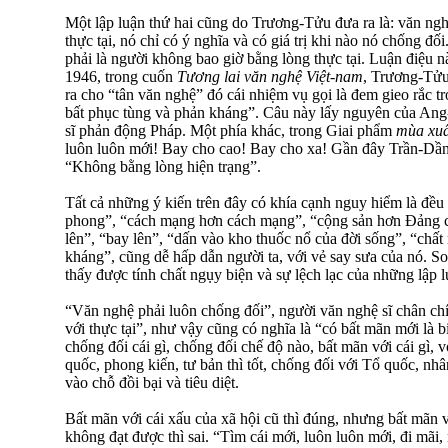
Một lập luận thứ hai cũng do Trương-Tửu đưa ra là: văn ngh
thực tại, nó chỉ có ý nghĩa và có giá trị khi nào nó chống đ
phải là người không bao giờ bằng lòng thực tại. Luận điệu n
1946, trong cuốn
Tương lai văn nghệ Việt-nam
, Trương-Tửu
ra cho “tân văn nghệ” đó cái nhiệm vụ gọi là đem gieo rắc t
bất phục tùng và phản kháng”. Câu này lấy nguyên của Ang
sĩ phản động Pháp. Một phía khác, trong Giai phẩm
mùa xu
luôn luôn mới! Bay cho cao! Bay cho xa! Gần đây Trần-Dần
“Không bằng lòng hiện trạng”.
Tất cả những ý kiến trên đây có khía cạnh nguy hiểm là đều có
phong”, “cách mạng hơn cách mạng”, “cộng sản hơn Đảng c
lên”, “bay lên”, “dấn vào kho thuốc nổ của đời sống”, “chấ
kháng”, cũng dễ hấp dẫn người ta, với vẻ say sưa của nó. S
thấy được tính chất ngụy biện và sự lệch lạc của những lập l
“Văn nghệ phải luôn chống đối”, người văn nghệ sĩ chân ch
với thực tại”, như vậy cũng có nghĩa là “có bất mãn mới là 
chống đối cái gì, chống đối chế độ nào, bất mãn với cái gì, 
quốc, phong kiến, tư bản thì tốt, chống đối với Tổ quốc, nhâ
vào chỗ đồi bại và tiêu diệt.
Bất mãn với cái xấu của xã hội cũ thì đúng, nhưng bất mãn 
không đạt được thì sai. “Tìm cái mới, luôn luôn mới, đi mãi