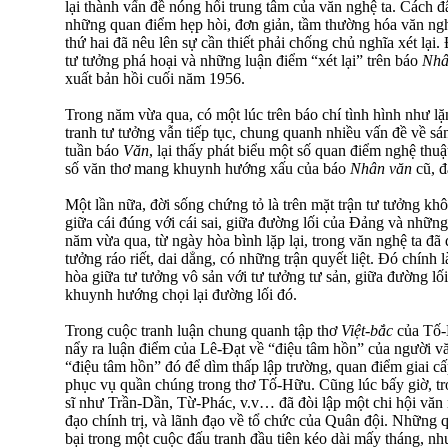
lại thành vấn đề nóng hổi trung tâm của văn nghệ ta. Cách 
những quan điểm hẹp hòi, đơn giản, tầm thường hóa văn ngh
thứ hai đã nêu lên sự cần thiết phải chống chủ nghĩa xét lại
tư tưởng phá hoại và những luận điểm “xét lại” trên báo
Nhâ
xuất bản hồi cuối năm 1956.
Trong năm vừa qua, có một lúc trên báo chí tình hình như l
tranh tư tưởng vẫn tiếp tục, chung quanh nhiều vấn đề về sá
tuần báo
Văn
, lại thấy phát biểu một số quan điểm nghệ thu
số văn thơ mang khuynh hướng xấu của báo
Nhân văn
cũ, đã
Một lần nữa, đời sống chứng tỏ là trên mặt trận tư tưởng k
giữa cái đúng với cái sai, giữa đường lối của Đảng và nhữ
năm vừa qua, từ ngày hòa bình lặp lại, trong văn nghệ ta đã 
tưởng ráo riết, dai dẳng, có những trận quyết liệt. Đó chính 
hòa giữa tư tưởng vô sản với tư tưởng tư sản, giữa đường l
khuynh hướng chọi lại đường lối đó.
Trong cuộc tranh luận chung quanh tập thơ
Việt-bắc
của Tố-
nẩy ra luận điểm của Lê-Đạt về “điệu tâm hồn” của người vă
“điệu tâm hồn” đó để dìm thấp lập trường, quan điểm giai cấp
phục vụ quần chúng trong thơ Tố-Hữu. Cũng lúc bấy giờ, t
sĩ như Trần-Dần, Từ-Phác, v.v… đã đòi lập một chi hội văn 
đạo chính trị, và lãnh đạo về tổ chức của Quân đội. Những q
bại trong một cuộc đấu tranh đầu tiên kéo dài mấy tháng, nh