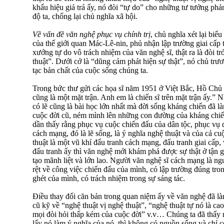
khẩu hiệu giả trá ấy, nó đòi “tự do” cho những tư tưởng phả
độ ta, chống lại chủ nghĩa xã hội.
Về vấn đề văn nghệ phục vụ chính trị
, chủ nghĩa xét lại biể
của thế giới quan Mác-Lê-nin, phủ nhận lập trường giai cấp 
xướng tự do vô trách nhiệm của văn nghệ sĩ, thật ra là đòi tr
thuật”. Dưới cớ là “dũng cảm phát hiện sự thật”, nó chủ trươ
tạc bản chất của cuộc sống chúng ta.
Trong bức thư gửi các họa sĩ năm 1951 ở Việt Bắc, Hồ Chủ 
cũng là một mặt trận. Anh em là chiến sĩ trên mặt trận ấy.” N
có lẽ cũng là bài học lớn nhất mà đời sống kháng chiến đã l
cuộc đời cũ, ném mình lên những con đường của kháng chi
dần thấy rằng phục vụ cuộc chiến đấu của dân tộc, phục vụ
cách mạng, đó là lẽ sống, là ý nghĩa nghệ thuật và của cả c
thuật là một vũ khí đấu tranh cách mạng, đấu tranh giai cấp,
đấu tranh ấy thì văn nghệ mới khám phá được sự thật ở tận 
tạo mãnh liệt và lớn lao. Người văn nghệ sĩ cách mạng là ngư
rệt về công việc chiến đấu của mình, có lập trường đúng tron
ghét của mình, có trách nhiệm trong sự sáng tác.
Điều thay đổi căn bản trong quan niệm ấy về văn nghệ đã l
cũ kỹ về “nghệ thuật vị nghệ thuật”, “nghệ thuật tự nó là cao
mọi đòi hỏi thấp kém của cuộc đời” v.v… Chúng ta đã thấy 
lấy nó làm ý nghĩa của nó, thì không có nguồn sống và chỉ c