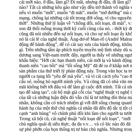
cái mới nào, ở đâu, làm gì? Đi mãi, nhưng đi đâu, đi làm 
nào? Tất cả những kêu gào như vậy đều trở thành vô nghĩa v
nếu vì muốn “mới”, muốn “đi mãi”, muốn “mở đường” mà ch
mạng, chống lại những cái tốt trong đời sống, vì cho nguyên t
thời”. Những thứ lý luận về “chống đối, nổi loạn, đi mãi”, v.
son đã thối ruỗng trong thời kỳ cuối cùng của nó, - thời kỳ 
cũng đã nói nhiều đến sự nổi loạn, và cho sự nổi loạn ấy kh
nó là cái lẽ của nghệ thuật. Ăng-đơ-rê Man-rô (André Malrau
động để hành động”, để có cái say sưa của hành động, không
gì. Trên những tấm áp phích tuyên truyền mộ lính nhảy dù sa
dương sang Việt-nam trước đây, người ta thấy vẽ những ngư
khẩu hiệu: “Hỡi các bạn thanh niên, cái mới lạ và hành động
thanh niên “cao bồi” mà “lối sống Mỹ” đã đẻ ra ở khắp nơi 
sản phẩm của thứ triết lý phản động này. Trong văn học ta 
người ca tụng lối “yêu để mà yêu”, và vì cái cách yêu “cao
cấu xé, ruồng bỏ người mình yêu. Và cũng đã có nhà văn một
mãi không biết tới đâu và để làm gì cuộc đời mình. Tất cả nh
tạo để sáng tạo”, cái bộ mặt già cỗi của “nghệ thuật vị nghệ t
của tất cả những luận điệu đó vẫn chỉ là tư tưởng đòi thỏa m
nhân, không cần có trách nhiệm gì với đời sống chung quanh
hành hạ của một thứ chủ nghĩa cá nhân đã đến độ tắc tị tột c
cạnh “anh hùng” vô chính phủ đôi khi làm cho người ta tưở
Trong xã hội cũ, cái nghệ thuật “nổi loạn để nổi loạn”, “mớ
chủ nghĩa quái dị siêu thực, đa đa v.v… và có lúc nào đó đã
sự phè phỡn của bọn thống trị tư bản chủ nghĩa. Nhưng tron