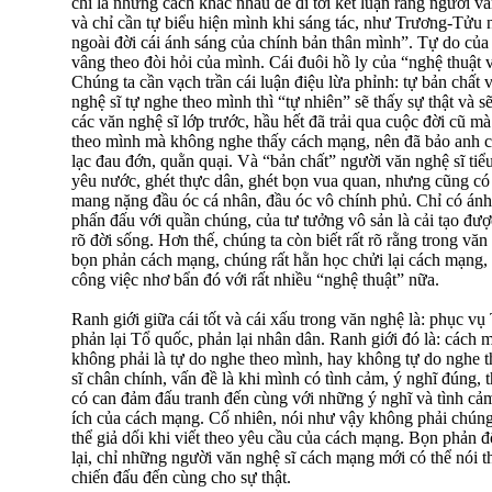
chỉ là những cách khác nhau để đi tới kết luận rằng người v
và chỉ cần tự biểu hiện mình khi sáng tác, như Trương-Tửu nó
ngoài đời cái ánh sáng của chính bản thân mình”. Tự do của v
vâng theo đòi hỏi của mình. Cái đuôi hồ ly của “nghệ thuật v
Chúng ta cần vạch trần cái luận điệu lừa phỉnh: tự bản chất 
nghệ sĩ tự nghe theo mình thì “tự nhiên” sẽ thấy sự thật và 
các văn nghệ sĩ lớp trước, hầu hết đã trải qua cuộc đời cũ mà 
theo mình mà không nghe thấy cách mạng, nên đã bảo anh c
lạc đau đớn, quằn quại. Và “bản chất” người văn nghệ sĩ tiểu
yêu nước, ghét thực dân, ghét bọn vua quan, nhưng cũng có 
mang nặng đầu óc cá nhân, đầu óc vô chính phủ. Chỉ có ánh
phấn đấu với quần chúng, của tư tưởng vô sản là cải tạo đượ
rõ đời sống. Hơn thế, chúng ta còn biết rất rõ rằng trong vă
bọn phản cách mạng, chúng rất hằn học chửi lại cách mạng,
công việc nhơ bẩn đó với rất nhiều “nghệ thuật” nữa.
Ranh giới giữa cái tốt và cái xấu trong văn nghệ là: phục v
phản lại Tổ quốc, phản lại nhân dân. Ranh giới đó là: cách
không phải là tự do nghe theo mình, hay không tự do nghe 
sĩ chân chính, vấn đề là khi mình có tình cảm, ý nghĩ đúng,
có can đảm đấu tranh đến cùng với những ý nghĩ và tình cảm
ích của cách mạng. Cố nhiên, nói như vậy không phải chúng
thể giả dối khi viết theo yêu cầu của cách mạng. Bọn phản đ
lại, chỉ những người văn nghệ sĩ cách mạng mới có thể nói th
chiến đấu đến cùng cho sự thật.