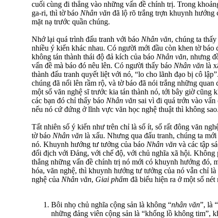
cuối cùng đi thẳng vào những vấn đề chính trị. Trong khoảng
ga-ri, thì tờ báo
Nhân văn
đã lộ rõ trắng trợn khuynh hướng c
mặt nạ trước quần chúng.
Nhớ lại quá trình đấu tranh với báo
Nhân văn
, chúng ta thấ
nhiều ý kiến khác nhau. Có người mới đầu còn khen tờ báo
không tán thành thái độ đả kích của báo
Nhân văn
, nhưng đ
vấn đề mà báo đó nêu lên. Có người thấy báo
Nhân văn
là x
thành đấu tranh quyết liệt với nó, “lo cho lãnh đạo bị cô lập
chúng đã nổi lên rầm rộ, và tờ báo đã nói trắng những quan đ
một số văn nghệ sĩ trước kia tán thành nó, tới bây giờ cũng
các bạn đó chỉ thấy báo
Nhân văn
sai vì đi quá trớn vào vấn 
nếu nó cứ đứng ở lĩnh vực văn học nghệ thuật thì không sao
Tất nhiên số ý kiến như trên chỉ là số ít, số rất đông văn ngh
tờ báo
Nhân văn
là xấu. Nhưng qua đấu tranh, chúng ta mới 
nó. Khuynh hướng tư tưởng của báo
Nhân văn
và các tập s
đối địch với Đảng, với chế độ, với chủ nghĩa xã hội. Không 
thẳng những vấn đề chính trị nó mới có khuynh hướng đó, 
hóa, văn nghệ, thì khuynh hướng tư tưởng của nó vẫn chỉ là
nghệ của
Nhân văn
,
Giai phẩm
đã biểu hiện ra ở một số nét
Bôi nhọ chủ nghĩa cộng sản là không “
nhân văn
”, là
những đảng viên cộng sản là “khổng lồ không tim”, k