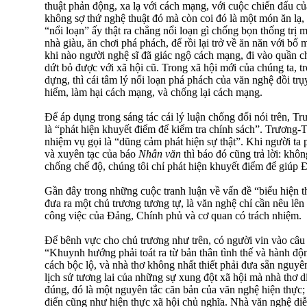
thuật phản động, xa lạ với cách mạng, với cuộc chiến đấu c
không sợ thứ nghệ thuật đó mà còn coi đó là một món ăn lạ,
“nổi loạn” ấy thật ra chẳng nổi loạn gì chống bọn thống trị
nhà giàu, ăn chơi phá phách, để rồi lại trở về ăn năn với bố 
khi nào người nghệ sĩ đã giác ngộ cách mạng, đi vào quần c
dứt bỏ được với xã hội cũ. Trong xã hội mới của chúng ta, 
dựng, thì cái tâm lý nổi loạn phá phách của văn nghệ đồi tr
hiểm, làm hại cách mạng, và chống lại cách mạng.
Để áp dụng trong sáng tác cái lý luận chống đối nói trên, T
là “phát hiện khuyết điểm để kiểm tra chính sách”. Trương-
nhiệm vụ gọi là “dũng cảm phát hiện sự thật”. Khi người ta 
và xuyên tạc của báo
Nhân văn
thì báo đó cũng trả lời: khô
chống chế độ, chúng tôi chỉ phát hiện khuyết điểm để giúp 
Gần đây trong những cuộc tranh luận về vấn đề “biểu hiện t
đưa ra một chủ trương tương tự, là văn nghệ chỉ cần nêu lên 
công việc của Đảng, Chính phủ và cơ quan có trách nhiệm.
Để bênh vực cho chủ trương như trên, có người vin vào câu 
“Khuynh hướng phải toát ra từ bản thân tình thế và hành độ
cách bộc lộ, và nhà thơ không nhất thiết phải đưa sẵn nguyê
lịch sử tương lai của những sự xung đột xã hội mà nhà thơ d
đúng, đó là một nguyên tắc căn bản của văn nghệ hiện thực;
điển cũng như hiện thực xã hội chủ nghĩa. Nhà văn nghệ diễn