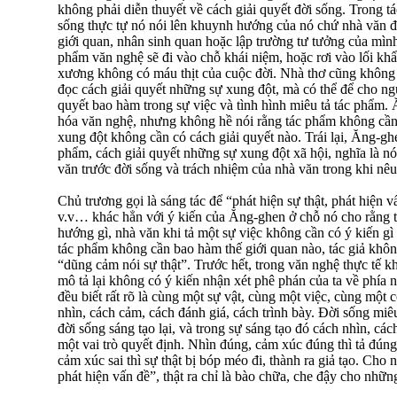
không phải diễn thuyết về cách giải quyết đời sống. Trong t
sống thực tự nó nói lên khuynh hướng của nó chứ nhà văn đ
giới quan, nhân sinh quan hoặc lập trường tư tưởng của mình.
phẩm văn nghệ sẽ đi vào chỗ khái niệm, hoặc rơi vào lối k
xương không có máu thịt của cuộc đời. Nhà thơ cũng không 
đọc cách giải quyết những sự xung đột, mà có thể để cho ngư
quyết bao hàm trong sự việc và tình hình miêu tả tác phẩm. 
hóa văn nghệ, nhưng không hề nói rằng tác phẩm không cầ
xung đột không cần có cách giải quyết nào. Trái lại, Ăng-g
phẩm, cách giải quyết những sự xung đột xã hội, nghĩa là nó
văn trước đời sống và trách nhiệm của nhà văn trong khi nê
Chủ trương gọi là sáng tác để “phát hiện sự thật, phát hiện 
v.v… khác hẳn với ý kiến của Ăng-ghen ở chỗ nó cho rằng
hướng gì, nhà văn khi tả một sự việc không cần có ý kiến gì
tác phẩm không cần bao hàm thế giới quan nào, tác giả khôn
“dũng cảm nói sự thật”. Trước hết, trong văn nghệ thực tế 
mô tả lại không có ý kiến nhận xét phê phán của ta về phía 
đều biết rất rõ là cùng một sự vật, cùng một việc, cùng mộ
nhìn, cách cảm, cách đánh giá, cách trình bày. Đời sống miêu
đời sống sáng tạo lại, và trong sự sáng tạo đó cách nhìn, c
một vai trò quyết định. Nhìn đúng, cảm xúc đúng thì tả đúng v
cảm xúc sai thì sự thật bị bóp méo đi, thành ra giả tạo. Cho
phát hiện vấn đề”, thật ra chỉ là bào chữa, che đậy cho nhữn