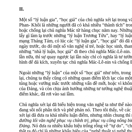
II.
Một số “lý luận gia”, “học giả” của chủ nghĩa xét lại trong
Phan- Khôi là những người đã có khá nhiều “thành tích” tro
hoặc chống lại chủ nghĩa Mác từ hàng chục năm nay. Những
lấy gì làm lạ trước những “lý luận Trương Tửu”, hay “lý l
mạng Tháng Tám, có lúc các “lý luận gia”, “học giả” đó đã 
ngày trước, do đó một số văn nghệ sĩ trẻ, hoặc học sinh, than
những “nhà lý luận, học giả” đi theo chủ nghĩa Mác-Lê-nin. 
lần nữa, thì sự quay ngược lại lần này chỉ có nghĩa là tư tưở
hình để đả kích, xuyên tạc chủ nghĩa Mác-Lê-nin và chống 
Ngoài những “lý luận” của một số “học giả” như trên, trong 
lại, chúng ta thấy cũng có những quan điểm lệch lạc của một
túng hoặc vướng mắc trước những vấn đề mới, hoặc vì khô
của Đảng, và còn chịu ảnh hưởng những tư tưởng nghệ thuật
điểm khác, đã rơi vào sai lầm.
Chủ nghĩa xét lại đã biểu hiện trong văn nghệ ta như thế nà
đang sôi nổi phân tích và phê phán nó. Theo tôi thấy, về c
xét lại đã đưa ra khá nhiều luận điểm, nhưng nhìn chung th
đường lối văn nghệ phục vụ chính trị, phục vụ công nông bi
Đảng
. Nó đưa ra nhiều khẩu hiệu trống rỗng về “tự do”, “c
thật ra đó chỉ là những khẩu hiệu của “nghệ thuật vị nghệ t