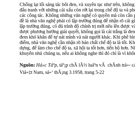
Chống lại lối sáng tác bôi đen, và xuyên tạc như trên, khôn
đấu tranh với những cái xấu còn rớt lại trong chế độ ta và 
các công tác. Không những văn nghệ có quyền mà còn cần 
đề là nhà văn nghệ phải có lập trường đúng để nhận rõ cái gì là
lập trường đúng, có đủ trình độ chính trị mới nêu lên được 
được phương hướng giải quyết, không gọi là cái trắng là đen
đem khó khăn để tự nát mình và nát người khác. Khi phê bì
điểm, nhà văn nghệ cần nhận rõ bản chất chế độ ta là tốt. Kh
dựng, để làm cho chế độ ta, xã hội ta tốt hơn, tiến bộ hơn.
khuyên nhủ chúng ta, nếu ai không nghe thì đó chỉ là vì kh
Nguồn:
Há»c Táº­p
, táº¡p chÃ­ lÃ½ luáº­n vÃ chÃ­nh trá»
Viá»‡t Nam, sá»‘ thÃ¡ng 3.1958, trang 5-22