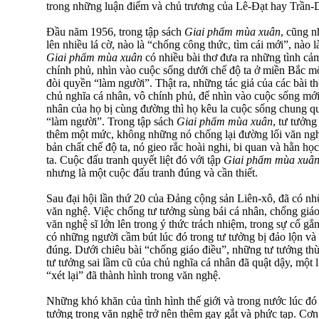
trong những luận điểm và chủ trương của Lê-Đạt hay Trần-D
Đầu năm 1956, trong tập sách
Giai phẩm mùa xuân
, cũng n
lên nhiều lá cờ, nào là “chống công thức, tìm cái mới”, nào 
Giai phẩm mùa xuân
có nhiều bài thơ đưa ra những tình cả
chính phủ, nhìn vào cuộc sống dưới chế độ ta ở miền Bắc mộ
đòi quyền “làm người”. Thật ra, những tác giả của các bài t
chủ nghĩa cá nhân, vô chính phủ, để nhìn vào cuộc sống mới
nhân của họ bị cùng đường thì họ kêu la cuộc sống chung q
“làm người”. Trong tập sách
Giai phẩm mùa xuân
, tư tưởng
thêm một mức, không những nó chống lại đường lối văn ngh
bản chất chế độ ta, nó gieo rắc hoài nghi, bi quan và hằn họ
ta. Cuộc đấu tranh quyết liệt đó với tập
Giai phẩm mùa xuâ
nhưng là một cuộc đấu tranh đúng và cần thiết.
Sau đại hội lần thứ 20 của Đảng cộng sản Liên-xô, đã có nh
văn nghệ. Việc chống tư tưởng sùng bái cá nhân, chống giáo
văn nghệ sĩ lớn lên trong ý thức trách nhiệm, trong sự cố g
có những người cầm bút lúc đó trong tư tưởng bị đảo lộn v
đúng. Dưới chiêu bài “chống giáo điều”, những tư tưởng thù
tư tưởng sai lầm cũ của chủ nghĩa cá nhân đã quật dậy, một l
“xét lại” đã thành hình trong văn nghệ.
Những khó khăn của tình hình thế giới và trong nước lúc đó
tưởng trong văn nghệ trở nên thêm gay gắt và phức tạp. Cơn