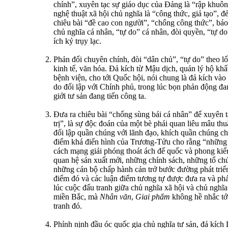
chính”, xuyên tạc sự giáo dục của Đảng là “rập khuô
nghệ thuật xã hội chủ nghĩa là “công thức, giả tạo”, đ
chiêu bài “đề cao con người”, “chống công thức”, bá
chủ nghĩa cá nhân, “tự do” cá nhân, đòi quyền, “tự d
ích kỷ trụy lạc.
Phản đối chuyên chính, đòi “dân chủ”, “tự do” theo lối
kinh tế, văn hóa. Đả kích từ Mậu dịch, quản lý hộ khẩ
bệnh viện, cho tới Quốc hội, nói chung là đả kích vào
do đối lập với Chính phủ, trong lúc bọn phản động đ
giới tư sản đang tiến công ta.
Đưa ra chiêu bài “chống sùng bái cá nhân” để xuyên 
trị”, là sự độc đoán của một bè phái quan liêu mâu t
đối lập quần chúng với lãnh đạo, khích quần chúng c
điểm khá điển hình của Trương-Tửu cho rằng “những 
cách mạng giải phóng thoát ách đế quốc và phong kiế
quan hệ sản xuất mới, những chính sách, những tổ ch
những cán bộ chấp hành cản trở bước đường phát triể
điểm đó và các luận điểm tương tự được đưa ra và phát
lúc cuộc đấu tranh giữa chủ nghĩa xã hội và chủ nghĩa
miền Bắc, mà
Nhân văn
,
Giai phẩm
không hề nhắc tớ
tranh đó.
Phỉnh nịnh đầu óc quốc gia chủ nghĩa tư sản, đả kích 