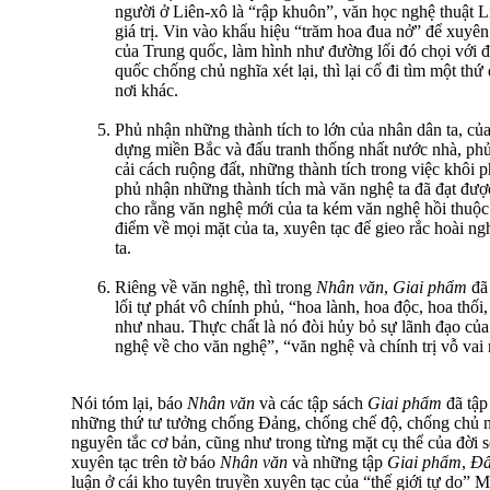
người ở Liên-xô là “rập khuôn”, văn học nghệ thuật L
giá trị. Vin vào khẩu hiệu “trăm hoa đua nở” để xuyên
của Trung quốc, làm hình như đường lối đó chọi với đ
quốc chống chủ nghĩa xét lại, thì lại cố đi tìm một th
nơi khác.
Phủ nhận những thành tích to lớn của nhân dân ta, củ
dựng miền Bắc và đấu tranh thống nhất nước nhà, phủ
cải cách ruộng đất, những thành tích trong việc khôi ph
phủ nhận những thành tích mà văn nghệ ta đã đạt đư
cho rằng văn nghệ mới của ta kém văn nghệ hồi thuộ
điểm về mọi mặt của ta, xuyên tạc để gieo rắc hoài n
ta.
Riêng về văn nghệ, thì trong
Nhân văn
,
Giai phẩm
đã 
lối tự phát vô chính phủ, “hoa lành, hoa độc, hoa thố
như nhau. Thực chất là nó đòi hủy bỏ sự lãnh đạo của
nghệ về cho văn nghệ”, “văn nghệ và chính trị vỗ vai n
Nói tóm lại, báo
Nhân văn
và các tập sách
Giai phẩm
đã tập
những thứ tư tưởng chống Đảng, chống chế độ, chống chủ n
nguyên tắc cơ bản, cũng như trong từng mặt cụ thể của đời s
xuyên tạc trên tờ báo
Nhân văn
và những tập
Giai phẩm
,
Đấ
luận ở cái kho tuyên truyền xuyên tạc của “thế giới tự do”