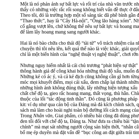
Một là nó phản ánh sự bất lực và rối trí của nhà văn trước 
thấy có những việc rắc rối song không biết vấn đề thực ở đâu
Theo tôi, đó là trường hợp một số sáng tác đã phê bình gần
“Thao thức”, hay là “Cây Hà-nội”, “Ông lão hàng xóm”. N
cố gắng vượt lên, chứ không thể nêu sự bất lực và hoang ma
để làm lây hoang mang sang người khác.
Hai là nó bào chữa cho thái độ “tài tử” vô trách nhiệm của n
chuyện thì tôi nêu lên, kết quả thế nào là việc khác, giải quy
chỉ là một biến hình của “nghệ thuật vị nghệ thuật”, chơi rỡn
Nhưng nguy hiểm nhất là cái chủ trương “phát hiện sự thật” t
thông hành giả để công khai hóa những thái độ xấu, muốn đả
Những kẻ có ác ý, và cả kẻ địch cũng không cần gì hơn từn
móc mọi khuyết điểm, mọi cái xấu, đem chắp lại thành những
những hình ảnh không đúng thật, lấy những hiện tượng xấu
chất chế độ ta, gieo rắc hoang mang, thất vọng, thù hằn. Ch
thuộc của lối “tác động tinh thần”. Đó cũng là phương pháp 
kit: ví dụ như qua cán bộ của Đảng mà đả kích chính sách,
sách mà làm cho hoài nghi toàn bộ đường lối cách mạng củ
Trong
Nhân văn
, Giai phẩm, có nhiều bài cũng đã dùng phư
đen tối đối với chế độ ta, Đảng ta. Như đưa ra chiêu bài “t
chính” mà mạt sát những người cộng sản hiện thời, “nhân câ
bố mẹ ép duyên mà đặt vấn đề “bục công an đặt giữa trái ti