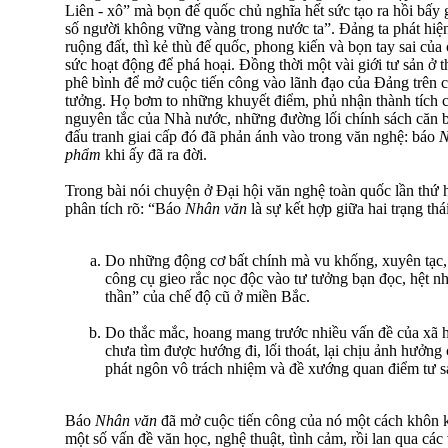
Liên - xô” mà bọn đế quốc chủ nghĩa hết sức tạo ra hồi bấy
số người không vững vàng trong nước ta”. Đảng ta phát hiện
ruộng đất, thì kẻ thù đế quốc, phong kiến và bọn tay sai củ
sức hoạt động để phá hoại. Đồng thời một vài giới tư sản ở t
phê bình để mở cuộc tiến công vào lãnh đạo của Đảng trên các
tưởng. Họ bơm to những khuyết điểm, phủ nhận thành tích c
nguyên tắc của Nhà nước, những đường lối chính sách căn bả
đấu tranh giai cấp đó đã phản ánh vào trong văn nghệ: báo
N
phẩm
khi ấy đã ra đời.
Trong bài nói chuyện ở Đại hội văn nghệ toàn quốc lần thứ 
phân tích rõ: “Báo
Nhân văn
là sự kết hợp giữa hai trạng thá
Do những động cơ bất chính mà vu khống, xuyên tạc, 
công cụ gieo rắc nọc độc vào tư tưởng bạn đọc, hệt n
thần” của chế độ cũ ở miền Bắc.
Do thắc mắc, hoang mang trước nhiều vấn đề của xã 
chưa tìm được hướng đi, lối thoát, lại chịu ảnh hưởng
phát ngôn vô trách nhiệm và đề xướng quan điểm tư sả
Báo
Nhân văn
đã mở cuộc tiến công của nó một cách khôn 
một số vấn đề văn học, nghệ thuật, tình cảm, rồi lan qua các 