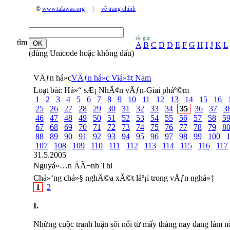
©
www.talawas.org
|
về trang chính
tác giả:
tìm
A
B
C
D
Đ
E
F
G
H
I
J
K
L
(dùng Unicode hoặc không dấu)
VÄƒn há»c
VÄƒn há»c Viá»‡t Nam
Loạt bài:
Há»“ sÆ¡ NhÃ¢n vÄƒn-Giai pháº©m
1
2
3
4
5
6
7
8
9
10
11
12
13
14
15
16
25
26
27
28
29
30
31
32
33
34
35
36
37
3
46
47
48
49
50
51
52
53
54
55
56
57
58
5
67
68
69
70
71
72
73
74
75
76
77
78
79
8
88
89
90
91
92
93
94
95
96
97
98
99
100
107
108
109
110
111
112
113
114
115
116
117
31.5.2005
Nguyá»…n ÄÃ¬nh Thi
Chá»‘ng chá»§ nghÄ©a xÃ©t láº¡i trong vÄƒn nghá»‡
1
2
I.
Những cuộc tranh luận sôi nổi từ mấy tháng nay đang làm nổ