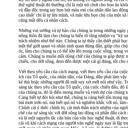
thứ nghệ thuật đó thường chỉ là một trò chơi cho bọn ăn khô
và đầu độc trong tay bọn hút màu mủ của nhân dân lao động
cao nhất’ chỉ là tự lừa mình, và mắc lừa bọn chủ của một xã 
cũng mất đến cả nhân cách.
Những vui sướng và tự hào của chúng ta trong những ngày gi
nông thôn đã làm cho chúng ta hiểu rõ rằng nhiệm vụ “kỹ s
trách nhiệm như thế nào. Chúng ta tự thấy cần thiết phải họ
một thế giới quan và nhân sinh quan đúng đắn, giúp cho chún
óc, làm cho chúng ta có thể lớn lên trong cuộc sống, trong vi
cảm. Chúng ta muốn mỗi dòng chữ của chúng ta góp được mộ
chiến, cho đời sống, đem đến được một cái gì đúng, tốt cho 
Viết theo yêu cầu của cách mạng, viết theo yêu cầu của cuộc 
ích của Tổ quốc, của nhân dân, của Đảng, đâu phải làm vậy l
kẻ thù hoặc những người đã mất suy xét mới nói như vậy. Trá
sáng tác theo yêu cầu của Tổ quốc, của cuộc chiến đấu, đó l
của chúng ta, đó là điều mong muốn và vinh dự của chúng ta
Càng biết tự đòi hỏi như thế, chúng ta càng biết tôn trọng n
bái mơn trớn nó, mà biết quí nó và nghiêm khắc với nó, làm 
Chính cái ý thức chính trị, cái tinh thần trách nhiệm của ngư
chẽ của sự sáng tác với đời sống lao động và phấn đấu cách
và là một nguyên tắc căn bản của văn học nghệ thuật, đi th
cái vũ khí cách mạng của người văn nghệ ngày nay là lập trư