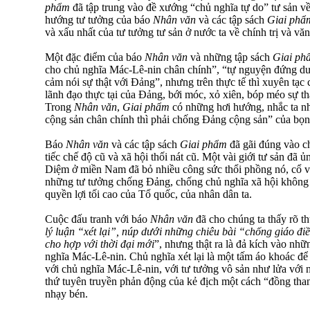
phẩm
đã tập trung vào đề xướng “chủ nghĩa tự do” tư sản v
hướng tư tưởng của báo
Nhân văn
và các tập sách
Giai phẩ
và xấu nhất của tư tưởng tư sản ở nước ta về chính trị và vă
Một đặc điểm của báo
Nhân văn
và những tập sách
Giai ph
cho chủ nghĩa Mác-Lê-nin chân chính”, “tự nguyện đứng dư
cảm nói sự thật với Đảng”, nhưng trên thực tế thì xuyên tạc
lãnh đạo thực tại của Đảng, bới móc, xỏ xiên, bóp méo sự thậ
Trong
Nhân văn
,
Giai phẩm
có những hơi hướng, nhắc ta nh
cộng sản chân chính thì phải chống Đảng cộng sản” của bọn 
Báo
Nhân văn
và các tập sách
Giai phẩm
đã gãi đúng vào c
tiếc chế độ cũ và xã hội thối nát cũ. Một vài giới tư sản đã 
Diệm ở miền Nam đã bỏ nhiều công sức thổi phồng nó, cổ vũ
những tư tưởng chống Đảng, chống chủ nghĩa xã hội không t
quyền lợi tối cao của Tổ quốc, của nhân dân ta.
Cuộc đấu tranh với báo
Nhân văn
đã cho chúng ta thấy rõ t
lý luận “xét lại”, núp dưới những chiêu bài “chống giáo đi
cho hợp với thời đại mới
”, nhưng thật ra là đả kích vào nh
nghĩa Mác-Lê-nin. Chủ nghĩa xét lại là một tấm áo khoác để 
với chủ nghĩa Mác-Lê-nin, với tư tưởng vô sản như lửa với n
thứ tuyên truyền phản động của kẻ địch một cách “đồng than
nhạy bén.