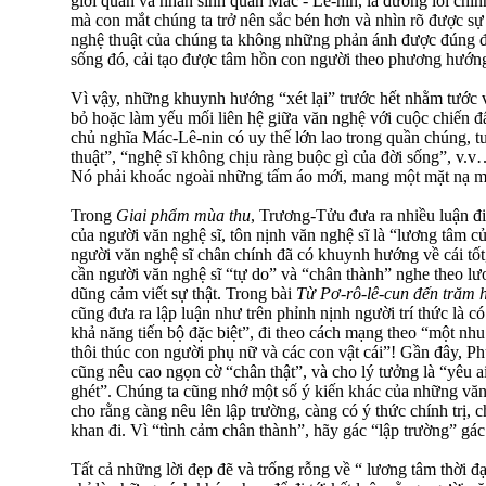
giới quan và nhân sinh quan Mác - Lê-nin, là đường lối chí
mà con mắt chúng ta trở nên sắc bén hơn và nhìn rõ được sự 
nghệ thuật của chúng ta không những phản ánh được đúng đ
sống đó, cải tạo được tâm hồn con người theo phương hướng
Vì vậy, những khuynh hướng “xét lại” trước hết nhằm tước v
bỏ hoặc làm yếu mối liên hệ giữa văn nghệ với cuộc chiến 
chủ nghĩa Mác-Lê-nin có uy thế lớn lao trong quần chúng, t
thuật”, “nghệ sĩ không chịu ràng buộc gì của đời sống”, v.v
Nó phải khoác ngoài những tấm áo mới, mang một mặt nạ m
Trong
Giai phẩm mùa thu
, Trương-Tửu đưa ra nhiều luận đi
của người văn nghệ sĩ, tôn nịnh văn nghệ sĩ là “lương tâm củ
người văn nghệ sĩ chân chính đã có khuynh hướng về cái tốt, 
cần người văn nghệ sĩ “tự do” và “chân thành” nghe theo lươ
dũng cảm viết sự thật. Trong bài
Từ Pơ-rô-lê-cun đến trăm 
cũng đưa ra lập luận như trên phỉnh nịnh người trí thức là c
khả năng tiến bộ đặc biệt”, đi theo cách mạng theo “một nh
thôi thúc con người phụ nữ và các con vật cái”! Gần đây, 
cũng nêu cao ngọn cờ “chân thật”, và cho lý tưởng là “yêu ai
ghét”. Chúng ta cũng nhớ một số ý kiến khác của những vă
cho rằng càng nêu lên lập trường, càng có ý thức chính trị,
khan đi. Vì “tình cảm chân thành”, hãy gác “lập trường” gác
Tất cả những lời đẹp đẽ và trống rỗng về “ lương tâm thời đ