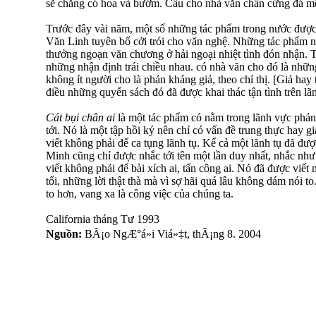
sẽ chẳng có hoa và bướm. Cầu cho nhà văn chân cứng đá 
Trước đây vài năm, một số những tác phẩm trong nước được
Văn Linh tuyên bố cởi trói cho văn nghệ. Những tác phẩm nà
thưởng ngoạn văn chương ở hải ngoại nhiệt tình đón nhận. T
những nhận định trái chiều nhau. có nhà văn cho đó là nhữn
không ít người cho là phản kháng giả, theo chỉ thị. [Giả hay
điều những quyển sách đó đã được khai thác tận tình trên lã
Cát bụi chân ai
là một tác phẩm có nằm trong lãnh vực phả
tới. Nó là một tập hồi ký nên chỉ có vấn đề trung thực hay g
viết không phải để ca tụng lãnh tụ. Kể cả một lãnh tụ đã đ
Minh cũng chỉ được nhắc tới tên một lần duy nhất, nhắc nh
viết không phải để bài xích ai, tấn công ai. Nó đã được viết
tối, những lời thật thà mà vì sợ hãi quá lâu không dám nói 
to hơn, vang xa là công việc của chúng ta.
California tháng Tư 1993
Nguồn:
BÃ¡o NgÆ°á»i Viá»‡t, thÃ¡ng 8. 2004