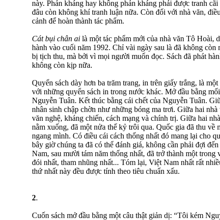
này. Phản kháng hay không phản kháng phải được tranh cãi 
đâu còn không khí tranh luận nữa. Còn đối với nhà văn, điều
cảnh để hoàn thành tác phẩm.
Cát bụi chân ai
là một tác phẩm mới của nhà văn Tô Hoài, d
hành vào cuối năm 1992. Chỉ vài ngày sau là đã không còn 
bị tịch thu, mà bởi vì mọi người muốn đọc. Sách đã phát hà
không còn kịp nữa.
Quyển sách dày hơn ba trăm trang, in trên giấy trắng, là một
với những quyển sách in trong nước khác. Mở đầu bằng mối 
Nguyễn Tuân. Kết thúc bằng cái chết của Nguyễn Tuân. Giữ
nhân sinh chập chờn như những bóng ma trơi. Giữa hai nhà 
văn nghệ, kháng chiến, cách mạng và chính trị. Giữa hai nhà
nằm xuống, đã một nửa thế kỷ trôi qua. Quốc gia đã thu về
ngang mình. Có điều cái cách thống nhất đó mang lại cho qu
bây giờ chúng ta đã có thể đánh giá, không cần phải đợi đến 
Nam, sau mười tám năm thống nhất, đã trở thành một trong v
đói nhất, tham nhũng nhất... Tóm lại, Việt Nam nhất rất nhi
thứ nhất này đều được tính theo tiêu chuẩn xấu.
2
.
Cuốn sách mở đầu bằng một câu thật giản dị: “Tôi kém Nguy