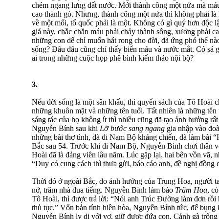
chém ngang lưng đất nước. Mới thành công một nửa mà máu
cao thành gò. Nhưng, thành công một nửa thì không phải là 
về một mối, tổ quốc phải là một. Không có gì quý hơn độc l
giá này, chắc chắn máu phải chảy thành sông, xương phải c
những con dế chỉ muốn hát rong cho đời, đã ứng phó thế nà
sống? Ðâu đâu cũng chỉ thấy biển máu và nước mắt. Có sá g
ai trong những cuộc họp phê bình kiểm thảo nội bộ?
3.
Nếu đời sống là một sân khấu, thì quyển sách của Tô Hoài ch
những khuôn mặt và những tên tuổi. Tất nhiên là những tên 
sáng tác của họ không ít thì nhiều cũng đã tạo ảnh hưởng rấ
Nguyễn Bính sau khi
Lỡ bước sang ngang
gia nhập vào đoà
những bài thơ tình, đã đi Nam Bộ kháng chiến, đã làm bài 
Bắc sau 54. Trước khi đi Nam Bộ, Nguyễn Bính chơi thân vớ
Hoài đã là đảng viên lâu năm. Lúc gặp lại, hai bên vồn vã, 
“Duy có cung cách thì thưa gửi, báo cáo anh, đề nghị đồng ch
Thời đó ở ngoài Bắc, do ảnh hưởng của Trung Hoa, người ta
nở, trăm nhà đua tiếng. Nguyễn Bính làm báo
Trăm Hoa
, c
Tô Hoài, thì được trả lời: “Nói anh Trúc Đường làm đơn rồi 
thủ tục.” Vốn bản tính hiền hòa, Nguyễn Bính tức, để bụng 
Nguyễn Bính ly dị với vợ, giữ được đứa con. Cảnh gà trống 