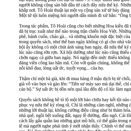
người không cộng sản bắt đầu từ cách đây nửa thế kỷ. Nhữn
khắp nơi. Tô Hoài thuật lại một vụ cộng sản xử tử bảy đản
Một tử tội luôn miệng hỏi người dẫn mình đi xử bắn: “Ông 
Trong tác phẩm, Tô Hoài cũng cho biết những Hoa kiều đã t
đã bị trục xuất như thế nào trong trận chiến Hoa Việt. Nhữ
phê, bánh cuốn, cháo gà... và những khuôn mặt đặc biệt của 
trong quyển sách, như thể ban ngày không có gì cho nhà văn
hội ấy không có một chút ánh sáng ban ngày, đã nửa thế kỷ 
lúc nào cũng rờn rợn. Xã hội dường như lúc nào cũng thiếu 
chờn ngay cả giữa ban ngày. Nó ngộp đến mức thiếu không 
đảng viên công lao hãn mã. Còn với quần chúng, không thể l
nỗi khổ đau, lòng uất ức, tuyệt vọng... của họ.
Thậm chí một bà già, khi đi mua hàng ở mậu dịch bị từ chối,
già vỗ vào bẹn và gào lên: “Tiên sư mày sao mà dại thế, chỉ
cán bộ.” Sự uất ức bị dồn nén quá lâu đến độ có lúc làm ngư
Quyển sách không hề tỏ lộ một lời bào chữa hay kết tội nào
phục vụ nửa thế kỷ ròng rã. Chỉ là những cảm nghĩ, những đi
những lời thuật lại, không cường điệu cũng như bi thảm hóa.
nhà quê, ngồi bệt xuống đất, ngay lề đường, đầu ngõ. Cái lố
cách lấy gấu quần lau những giọt mồ hôi, có thể giấu trong 
lệ mà người nghe phải tinh ý mới nhận thấy. Chính vì thế mà