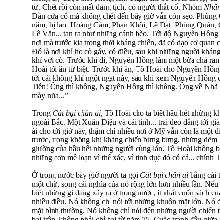
tử. Chết rồi còn mất đảng tịch, có người thắt cổ. Nhóm
Nhân
Dần cứa cổ mà không chết đến bây giờ vẫn còn sẹo, Phùng 
năm, bị lao. Hoàng Cầm, Phan Khôi, Lê Đạt, Phùng Quán,
Lê Văn... tan ra như những cánh bèo. Tới độ Nguyên Hồng
nơi mà trước kia trong thời kháng chiến, đã có dạo cơ quan
Đó là nơi khỉ ho cò gáy, có điều, sau khi những người kháng
khỉ với cò. Trước khi đi, Nguyên Hồng làm một bữa chả ram,
Hoài tới ăn từ biệt. Trước khi ăn, Tô Hoài cho Nguyên Hồng 
tới cái không khí ngột ngạt này, sau khi xem Nguyên Hồng ch
Tiễn! Ông thì không, Nguyên Hồng thì không. Ông về Nhã 
mày nữa...”
Trong
Cát bụi chân ai
, Tô Hoài cho ta biết hầu hết những k
ngoài Bắc. Một Xuân Diệu và cái tình... trai đeo đẳng tới gi
ái cho tới giờ này, thậm chí nhiều nơi ở Mỹ vẫn còn là một
trước, trong không khí kháng chiến bừng bừng, những đêm g
giường của hầu hết những người cùng lán. Tô Hoài không bê
những cơn mê loạn vì thể xác, vì tình dục đó có cả... chính 
Ở trong nước bây giờ người ta gọi
Cát bụi chân ai
bằng cái t
một chữ, song cái nghĩa của nó rộng lớn hơn nhiều lần. Nếu
biết những gì đang xảy ra ở trong nước, ít nhất cuốn sách 
nhiều điều. Nó không chỉ nói tới những khuôn mặt lớn. Nó đ
mặt bình thường. Nó không chỉ nói đến những người chiến t
bại trận, không phải chỉ bại từ năm 75. Cuộc tranh đấu giữ