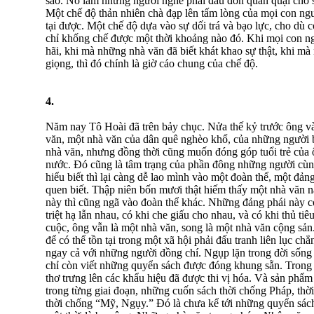
sao. Nó làm những người nghe phải đau đớn quằn quại cho s
Một chế độ thản nhiên chà đạp lên tấm lòng của mọi con ngư
tại được. Một chế độ dựa vào sự dối trá và bạo lực, cho dù 
chỉ khống chế được một thời khoảng nào đó. Khi mọi con ng
hãi, khi mà những nhà văn đã biết khát khao sự thật, khi mà
giọng, thì đó chính là giờ cáo chung của chế độ.
4.
Năm nay Tô Hoài đã trên bảy chục. Nửa thế kỷ trước ông và
văn, một nhà văn của dân quê nghèo khổ, của những người 
nhà văn, nhưng đồng thời cũng muốn đóng góp tuổi trẻ của 
nước. Đó cũng là tâm trạng của phần đông những người cùn
hiểu biết thì lại càng dễ lao mình vào một đoàn thể, một đản
quen biết. Thập niên bốn mươi thật hiếm thấy một nhà văn 
này thì cũng ngã vào đoàn thể khác. Những đảng phái này có
triệt hạ lẫn nhau, có khi che giấu cho nhau, và có khi thủ t
cuộc, ông vẫn là một nhà văn, song là một nhà văn cộng sản
để có thể tồn tại trong một xã hội phải đấu tranh liên lục c
ngay cả với những người đồng chí. Ngụp lặn trong đời sốn
chỉ còn viết những quyển sách được đóng khung sẵn. Trong 
thơ trưng lên các khẩu hiệu đã được thi vị hóa. Và sản phẩm 
trong từng giai đoạn, những cuốn sách thời chống Pháp, thời 
thời chống “Mỹ, Ngụy.” Đó là chưa kể tới những quyển sách