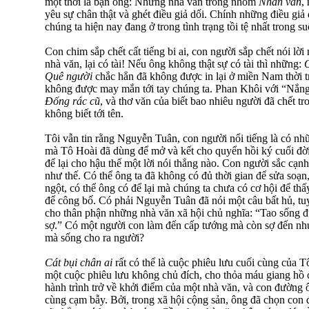
một thời là bạn ông: Những nhà văn trong nhóm
Nhân văn
,
yêu sự chân thật và ghét điều giả dối. Chính những điều giả
chúng ta hiện nay đang ở trong tình trạng tồi tệ nhất trong su
Con chim sắp chết cất tiếng bi ai, con người sắp chết nói lờ
nhà văn, lại có tài! Nếu ông không thật sự có tài thì những:
Quê người
chắc hẳn đã không được in lại ở miền Nam thời trư
không được may mắn tới tay chúng ta. Phan Khôi với “Nắn
Đống rác cũ
, và thơ văn của biết bao nhiêu người đã chết tr
không biết tới tên.
Tôi vẫn tin rằng Nguyễn Tuân, con người nổi tiếng là có n
mà Tô Hoài đã dùng để mở và kết cho quyển hồi ký cuối đời
để lại cho hậu thế một lời nói thẳng nào. Con người sắc cạnh
như thế. Có thể ông ta đã không có đủ thời gian để sửa soạn,
ngột, có thể ông có để lại mà chúng ta chưa có cơ hội để thấy
để công bố. Có phải Nguyễn Tuân đã nói một câu bất hủ, tu
cho thân phận những nhà văn xã hội chủ nghĩa: “Tao sống đư
sợ.” Có một người con làm đến cấp tướng mà còn sợ đến như
mà sống cho ra người?
Cát bụi chân ai
rất có thể là cuộc phiêu lưu cuối cùng của 
một cuộc phiêu lưu không chủ đích, cho thỏa máu giang hồ 
hành trình trở về khởi điểm của một nhà văn, và con đường ô
cùng cạm bẫy. Bởi, trong xã hội cộng sản, ông đã chọn con