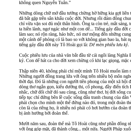
không quen Nguyễn Tuân.”
Những dòng chữ mở đầu tưởng chừng hờ hững kia gợi liên tư
đã bắt gặp trên sân khấu cuộc đời. Nhưng rồi đám đông chu
chỉ vừa vặn soi đủ một thân hình. Ông ta còn trẻ, mắt sáng, 
ta hiền lành, ngơ ngác như một con dế... Tiếng gáy đầu đời
làm sao; nó rộn ràng, háo hức, nó mơ mộng đến những cun
một cánh dế phỏng có là bao so với không gian bao la, bát ng
tiếng gáy đầu đời này Tô Hoài gọi là:
Dế mèn phiêu lưu ký
.
Cuộc phiêu lưu của nhà văn bắt đầu từ cái ngôi làng Nghĩa Đ
kỷ. Con dế hát ca cho đời xem chừng có khi lạc giọng, mặc d
Thập niên 40, không phải chỉ một mình Tô Hoài muốn làm m
Những người đồng trang lứa với ông trên nhiều bộ môn nghệ
thời đại. Đó là những con người tiên phong của một xã hội đ
dòng thơ ngắn gọn, kiểu đường thi, cổ phong, đầy điển tích
nhắc, chữ đối chữ đó sau cùng, cũng như thơ, bị đời sống c
tiếp tục chỉ đứng bên lề cuộc sống đấu tranh chung của dân
phải chọn cho mình một thế đứng nào đó, trong một đoàn th
còn là của riêng họ, ít nhiều nó phải có hơi hướm của đoàn t
bị ảnh hưởng bởi đoàn thể.
Mười năm sau, đoàn thể mà Tô Hoài cũng như phần đông nh
với ông góp mặt, đã thành công... một nửa. Người Pháp xuốn