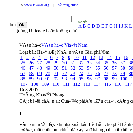
©
www.talawas.org
|
về trang chính
tác giả:
tìm
A
B
C
D
Đ
E
F
G
H
I
J
K
L
(dùng Unicode hoặc không dấu)
VÄƒn há»c
VÄƒn há»c Viá»‡t Nam
Loạt bài:
Há»“ sÆ¡ NhÃ¢n vÄƒn-Giai pháº©m
1
2
3
4
5
6
7
8
9
10
11
12
13
14
15
16
25
26
27
28
29
30
31
32
33
34
35
36
37
3
46
47
48
49
50
51
52
53
54
55
56
57
58
5
67
68
69
70
71
72
73
74
75
76
77
78
79
8
88
89
90
91
92
93
94
95
96
97
98
99
100
107
108
109
110
111
112
113
114
115
116
117
16.8.2005
HoÃ ng Khá»Ÿi Phong
CÃ¡t bá»¥i chÃ¢n ai: Cuá»™c phiÃªu lÆ°u cuá»‘i cÃ¹ng c
1
.
Vài năm trước đây, khi nhà xuất bản Lê Trần cho phát hành
hương
, một cuộc bút chiến đã xảy ra ở hải ngoại. Tôi không 