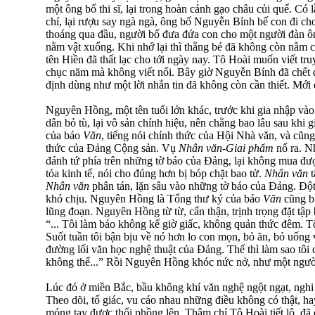
một ông bố thi sĩ, lại trong hoàn cảnh gạo châu củi quế. Có 
chí, lại rượu say ngà ngà, ông bố Nguyễn Bính bế con đi chơ
thoáng qua đầu, người bố đưa đứa con cho một người đàn ôn
nằm vật xuống. Khi nhớ lại thì thằng bé đã không còn nằm 
tên Hiền đã thất lạc cho tới ngày nay. Tô Hoài muốn viết t
chục năm mà không viết nổi. Bây giờ Nguyễn Bính đã chết q
định dùng như một lời nhắn tin đã không còn cần thiết. Mới
Nguyên Hồng, một tên tuổi lớn khác, trước khi gia nhập vào
dân bỏ tù, lại vô sản chính hiệu, nên chẳng bao lâu sau khi 
của báo
Văn
, tiếng nói chính thức của Hội Nhà văn, và cũng
thức của Đảng Cộng sản. Vụ
Nhân văn
-
Giai phẩm
nổ ra. N
đánh tứ phía trên những tờ báo của Đảng, lại không mua được
tỏa kinh tế, nói cho đúng hơn bị bóp chặt bao tử.
Nhân văn
t
Nhân văn
phân tán, lặn sâu vào những tờ báo của Đảng. Độ
khó chịu. Nguyên Hồng là Tổng thư ký của báo
Văn
cũng bị
lũng đoạn. Nguyên Hồng từ từ, cẩn thận, trịnh trọng đặt tậ
“... Tôi làm báo không kể giờ giấc, không quản thức đêm. Tô
Suốt tuần tôi bận bịu về nó hơn lo con mọn, bỏ ăn, bỏ uống v
đường lối văn học nghệ thuật của Đảng. Thế thì làm sao tôi có
không thể...” Rồi Nguyên Hồng khóc nức nở, như một người
Lúc đó ở miền Bắc, bầu không khí văn nghệ ngột ngạt, nghi
Theo dõi, tố giác, vu cáo nhau những điều không có thật, h
móng tay được thổi phồng lên. Thậm chí Tô Hoài tiết lộ, đã 