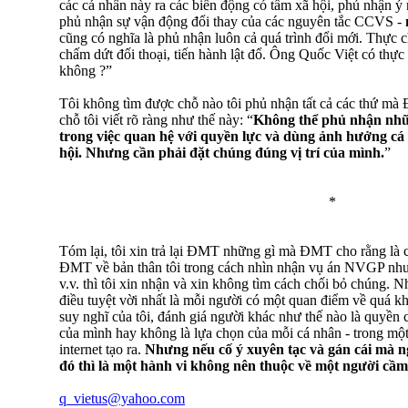
các cá nhân này ra các biến động có tầm xã hội, phủ nhận ý 
phủ nhận sự vận động đổi thay của các nguyên tắc CCVS -
cũng có nghĩa là phủ nhận luôn cả quá trình đổi mới. Thực c
chấm dứt đối thoại, tiến hành lật đổ. Ông Quốc Việt có thực
không ?”
Tôi không tìm được chỗ nào tôi phủ nhận tất cả các thứ mà
chỗ tôi viết rõ ràng như thế này: “
Không thể phủ nhận nhữ
trong việc quan hệ với quyền lực và dùng ảnh hưởng cá 
hội. Nhưng cần phải đặt chúng đúng vị trí của mình.
”
*
Tóm lại, tôi xin trả lại ĐMT những gì mà ĐMT cho rằng là c
ĐMT về bản thân tôi trong cách nhìn nhận vụ án NVGP như „
v.v. thì tôi xin nhận và xin không tìm cách chối bỏ chúng. Nh
điều tuyệt vời nhất là mỗi người có một quan điểm về quá khứ
suy nghĩ của tôi, đánh giá người khác như thế nào là quyền
của mình hay không là lựa chọn của mỗi cá nhân - trong mộ
internet tạo ra.
Nhưng nếu cố ý xuyên tạc và gán cái mà n
đó thì là một hành vi không nên thuộc về một người cầm
q_vietus@yahoo.com