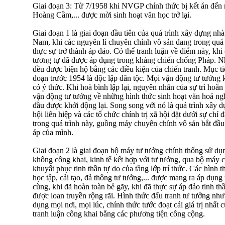
Giai đoạn 3: Từ 7/1958 khi NVGP chính thức bị kết án đến
Hoàng Cầm,... được mời sinh hoạt văn học trở lại.
Giai đoạn 1 là giai đoạn đầu tiên của quá trình xây dựng nh
Nam, khi các nguyên lí chuyên chính vô sản đang trong quá 
thực sự trở thành áp đảo. Có thể tranh luận về điểm này, khi
tương tự đã được áp dụng trong kháng chiến chống Pháp. N
đều được biện hộ bằng các điều kiện của chiến tranh. Mục tiê
đoạn trước 1954 là độc lập dân tộc. Mọi vận động tư tưởng 
có ý thức. Khi hoà bình lập lại, nguyên nhân của sự trì hoãn
vận động tư tưởng về những hình thức sinh hoạt văn hoá ngh
đầu được khởi động lại. Song song với nó là quá trình xây d
hội liên hiệp và các tổ chức chính trị xã hội đặt dưới sự ch
trong quá trình này, guồng máy chuyên chính vô sản bắt đầu 
áp của mình.
Giai đoạn 2 là giai đoạn bộ máy tư tưởng chính thống sử dụ
không công khai, kinh tế kết hợp với tư tưởng, qua bộ máy 
khuyất phục tinh thần tự do của tầng lớp trí thức. Các hình 
học tập, cải tạo, đả thông tư tưởng,... được mang ra áp dụn
cùng, khi đã hoàn toàn bẻ gãy, khi đã thực sự áp đảo tinh thầ
được loan truyền rộng rãi. Hình thức đấu tranh tư tưởng n
dụng mọi nơi, mọi lúc, chính thức tước đoạt cái giá trị nhất c
tranh luận công khai bằng các phương tiện công cộng.