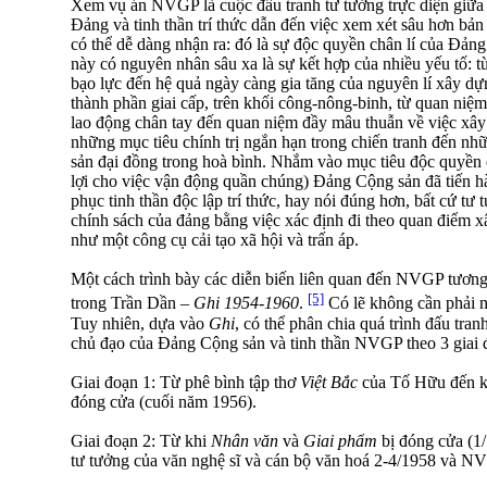
Xem vụ án NVGP là cuộc đấu tranh tư tưởng trực diện giữa
Đảng và tinh thần trí thức dẫn đến việc xem xét sâu hơn bả
có thể dễ dàng nhận ra: đó là sự độc quyền chân lí của Đản
này có nguyên nhân sâu xa là sự kết hợp của nhiều yếu tố: t
bạo lực đến hệ quả ngày càng gia tăng của nguyên lí xây dự
thành phần giai cấp, trên khối công-nông-binh, từ quan niệm 
lao động chân tay đến quan niệm đầy mâu thuẫn về việc xây 
những mục tiêu chính trị ngắn hạn trong chiến tranh đến nh
sản đại đồng trong hoà bình. Nhắm vào mục tiêu độc quyền c
lợi cho việc vận động quần chúng) Đảng Cộng sản đã tiến 
phục tinh thần độc lập trí thức, hay nói đúng hơn, bất cứ tư 
chính sách của đảng bằng việc xác định đi theo quan điểm 
như một công cụ cải tạo xã hội và trấn áp.
Một cách trình bày các diễn biến liên quan đến NVGP tương
[5]
trong Trần Dần –
Ghi 1954-1960
.
Có lẽ không cần phải nh
Tuy nhiên, dựa vào
Ghi
, có thể phân chia quá trình đấu tra
chủ đạo của Đảng Cộng sản và tinh thần NVGP theo 3 giai 
Giai đoạn 1: Từ phê bình tập thơ
Việt Bắc
của Tố Hữu đến 
đóng cửa (cuối năm 1956).
Giai đoạn 2: Từ khi
Nhân văn
và
Giai phẩm
bị đóng cửa (1/
tư tưởng của văn nghệ sĩ và cán bộ văn hoá 2-4/1958 và NV