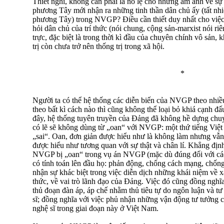
Thiết nghĩ, không cần phải là nô lệ cho những ám ảnh về sự
phương Tây mới nhận ra những tinh thần dân chủ ấy (tất nhi
phương Tây) trong NVGP? Điều cần thiết duy nhất cho việc 
hỏi dân chủ của trí thức (nói chung, cộng sản-marxist nói riê
trực, đặc biệt là trong thời kì đầu của chuyên chính vô sản,
trị còn chưa trở nên thống trị trong xã hội.
*
Người ta có thể hệ thống các diễn biến của NVGP theo nhi
theo bất kì cách nào thì cũng không thể loại bỏ khiá cạnh đ
đây, hệ thống tuyên truyền của Đảng đã không hề dựng chuy
có lẽ sẽ không dùng từ „oan“ với NVGP: một thứ tiếng Việt
„sai“. Oan, đơn giản được hiểu như là không làm nhưng vẫn 
được hiểu như tương quan với sự thật và chân lí. Khẳng đị
NVGP bị „oan“ trong vụ án NVGP (mặc dù đúng đối với các 
có tính toán lên đầu họ: phản động, chống cách mạng, chốn
nhận sự khác biệt trong việc diễn dịch những khái niệm về xã
thức, về vai trò lãnh đạo của Đảng. Việc đó cũng đồng nghĩa
thủ đoạn đàn áp, áp chế nhằm thủ tiêu tự do ngôn luận và tư 
sĩ; đồng nghĩa với việc phủ nhận những vận động tư tưởng củ
nghệ sĩ trong giai đoạn này ở Việt Nam.