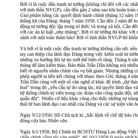
Bởi vì là cuộc đấu tranh tư tưởng (không chỉ đối với các nh
với tinh thần NVGP), cần đến gần 2 năm sau khi hoàn toàn
Giai phẩm
bằng các quyết định hành chính (tháng 12 năm 19
thắng lợi của Đảng: tháng 7 năm 1958. Cần đến 2 năm để ho
động tư tưởng độc lập trong trí thức và trong xã hội. Cần đế
với các án kỉ luật „nhẹ nhàng“. Bởi vì tư tưởng thì khác với
sánh với một toán thám báo! Bởi vì tinh thần NVGP thì khôn
Và bởi vì là một cuộc đấu tranh tư tưởng không cân sức nê
tay can thiệp của lãnh đạo Đảng trong việc kiểm soát tư tưởn
những xu hướng đòi tự do mới thể hiện rõ ràng. Tháng 6 nă
tháng để làm kiểm thảo. Bản thân Trần Dần không nói nhiều 
biết rõ nguyên nhân chính của vụ bắt giam. Nhưng những cứ 
phép người ta liên kết chúng với nhau: theo
Ghi
, tháng 4 nă
Trần Dần cùng với một số văn nghệ sĩ khác đệ trình „dự thả
hoá“ trong đó „yêu cầu tự do sáng tác, trả quyền lãnh đạo vă
hệ thống chính trị viên trong các đoàn văn công quân đội, s
quân đội“. Nhiều cứ liệu khác cũng cho thấy những sự trùn
thái từ ban lãnh đạo cao nhất của Đảng và các sự kiện văn h
Ngày 9/12/1956: Hồ Chủ tịch kí „Sắc lệnh về chế độ báo ch
đóng cửa báo
Nhân văn
.
Ngày 6/1/1958, Bộ Chính trị BCHTƯ Đảng Lao động Việt N
chấn chỉnh công tác văn nghệ“, thì 10/1/1958 là ngày phát 