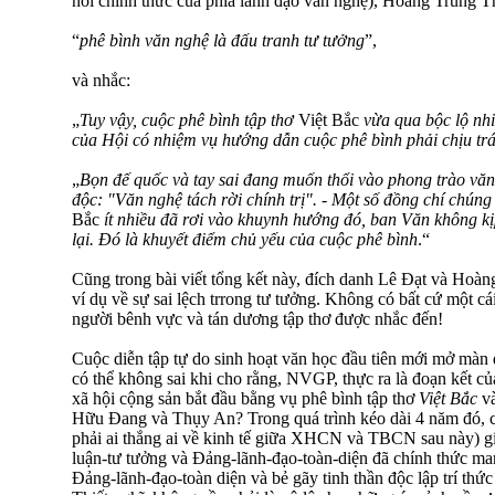
nói chính thức của phía lãnh đạo văn nghệ), Hoàng Trung 
“
phê bình văn nghệ là đấu tranh tư tưởng
”,
và nhắc:
„
Tuy vậy, cuộc phê bình tập thơ
Việt Bắc
vừa qua bộc lộ nh
của Hội có nhiệm vụ hướng dẫn cuộc phê bình phải chịu tr
„
Bọn đế quốc và tay sai đang muốn thổi vào phong trào văn
độc: "Văn nghệ tách rời chính trị". - Một số đồng chí chúng 
Bắc
ít nhiều đã rơi vào khuynh hướng đó, ban Văn không kịp
lại. Ðó là khuyết điểm chủ yếu của cuộc phê bình
.“
Cũng trong bài viết tổng kết này, đích danh Lê Đạt và Ho
ví dụ về sự sai lệch trrong tư tưởng. Không có bất cứ một cái
người bênh vực và tán dương tập thơ được nhắc đến!
Cuộc diễn tập tự do sinh hoạt văn học đầu tiên mới mở màn 
có thể không sai khi cho rằng, NVGP, thực ra là đoạn kết củ
xã hội cộng sản bắt đầu bằng vụ phê bình tập thơ
Việt Bắc
và
Hữu Đang và Thụy An? Trong quá trình kéo dài 4 năm đó, c
phải ai thắng ai về kinh tế giữa XHCN và TBCN sau này) g
luận-tư tưởng và Đảng-lãnh-đạo-toàn-diện đã chính thức ma
Đảng-lãnh-đạo-toàn diện và bẻ gãy tinh thần độc lập trí thức