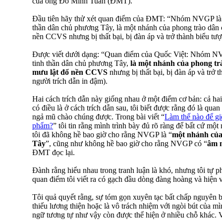
của ông Đỗ Minh Tuấn (ĐMT).
Đầu tiên hãy thử xét quan điểm của ĐMT: “Nhóm NVGP là 
thần dân chủ phương Tây, là một nhánh của phong trào dân
nền CCVS nhưng bị thất bại, bị đàn áp và trở thành biểu tư
Được viết dưới dạng: “Quan điểm của Quốc Việt: Nhóm N
tinh thần dân chủ phương Tây,
là một nhánh của phong t
mưu lật đổ nền CCVS
nhưng bị thất bại, bị đàn áp và trở
người trích dẫn in đậm).
Hai cách trích dẫn này giống nhau ở một điểm cơ bản: cả ha
có điều là ở cách trích dẫn sau, tôi biết được rằng đó là quan
ngả mũ chào chúng được. Trong bài viết “
Làm thế nào để gi
phẩm?
” tôi tin rằng mình trình bày đủ rõ ràng để bất cứ một
tôi đã không hề bao giờ cho rằng NVGP là “
một nhánh của
Tây
”, cũng như không hề bao giờ cho rằng NVGP có “
âm 
ĐMT đọc lại.
Đành rằng hiểu nhau trong tranh luận là khó, nhưng tôi tự ph
quan điểm tôi viết ra có gạch đầu dòng đàng hoàng và hiện 
Tôi quả quyết rằng, sự tóm gọn xuyên tạc bất chấp nguyên 
thiếu lương thiện hoặc là vô trách nhiệm với ngòi bút của 
ngữ tương tự như vậy còn được thể hiện ở nhiều chỗ khác. V