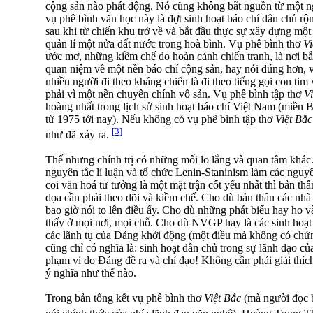
cộng sản nào phát động. Nó cũng không bắt nguồn từ một n
vụ phê bình văn học này là đợt sinh hoạt báo chí dân chủ rộng
sau khi từ chiến khu trở về và bắt đầu thực sự xây dựng một
quản lí một nửa đất nước trong hoà bình. Vụ phê bình thơ
Vi
ước mơ, những kiềm chế do hoàn cảnh chiến tranh, là nơi b
quan niệm về một nền báo chí cộng sản, hay nói đúng hơn, về
nhiều người đi theo kháng chiến là đi theo tiếng gọi con ti
phải vì một nền chuyên chính vô sản. Vụ phê bình tập thơ
V
hoàng nhất trong lịch sử sinh hoạt báo chí Việt Nam (miền 
từ 1975 tới nay). Nếu không có vụ phê bình tập thơ
Việt Bắc
[3]
như đã xảy ra.
Thế nhưng chính trị có những mối lo lắng và quan tâm khác
nguyên tắc lí luận và tổ chức Lenin-Staninism làm các nguyên
coi văn hoá tư tưởng là một mặt trận cốt yếu nhất thì bản th
dọa cần phải theo dõi và kiềm chế. Cho dù bản thân các nhà
bao giờ nói to lên điều ấy. Cho dù những phát biểu hay ho v
thấy ở mọi nơi, mọi chỗ. Cho dù NVGP hay là các sinh hoạt
các lãnh tụ của Đảng khởi động (một điều mà không có chứn
cũng chỉ có nghĩa là: sinh hoạt dân chủ trong sự lãnh đạo củ
phạm vi do Đảng đề ra và chỉ đạo! Không cần phải giải thích
ý nghĩa như thế nào.
Trong bản tổng kết vụ phê bình thơ
Việt Bắc
(mà người đọc b