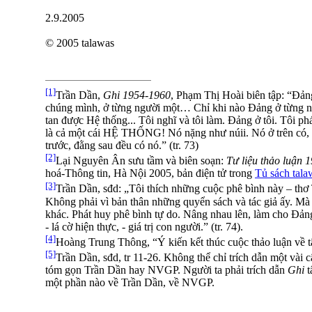
2.9.2005
© 2005 talawas
[1]
Trần Dần,
Ghi 1954-1960
, Phạm Thị Hoài biên tập: “Đả
chúng mình, ở từng người một… Chỉ khi nào Đảng ở từng ng
tan được Hệ thống... Tôi nghĩ và tôi làm. Đảng ở tôi. Tôi ph
là cả một cái HỆ THỐNG! Nó nặng như núii. Nó ở trên có,
trước, đằng sau đều có nó.” (tr. 73)
[2]
Lại Nguyên Ân sưu tầm và biên soạn:
Tư liệu thảo luận 1
hoá-Thông tin, Hà Nội 2005, bản điện tử trong
Tủ sách tala
[3]
Trần Dần, sđd: „Tôi thích những cuộc phê bình này – th
Không phải vì bản thân những quyển sách và tác giả ấy. Mà 
khác. Phát huy phê bình tự do. Nâng nhau lên, làm cho Đả
- lá cờ hiện thực, - giá trị con người.” (tr. 74).
[4]
Hoàng Trung Thông, “Ý kiến kết thúc cuộc thảo luận về 
[5]
Trần Dần, sđd, tr 11-26. Không thể chỉ trích dẫn một vài 
tóm gọn Trần Dần hay NVGP. Người ta phải trích dẫn
Ghi
t
một phần nào về Trần Dần, về NVGP.