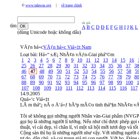
©
www.talawas.org
|
về trang chính
tác giả:
tìm
A
B
C
D
Đ
E
F
G
H
I
J
K
L
(dùng Unicode hoặc không dấu)
VÄƒn há»c
VÄƒn há»c Viá»‡t Nam
Loạt bài:
Há»“ sÆ¡ NhÃ¢n vÄƒn-Giai pháº©m
1
2
3
4
5
6
7
8
9
10
11
12
13
14
15
16
25
26
27
28
29
30
31
32
33
34
35
36
37
3
46
47
48
49
50
51
52
53
54
55
56
57
58
5
67
68
69
70
71
72
73
74
75
76
77
78
79
8
88
89
90
91
92
93
94
95
96
97
98
99
100
107
108
109
110
111
112
113
114
115
116
117
14.9.2005
Quá»‘c Viá»‡t
LÃ m tháº¿ nÃ o Ä‘á»ƒ bÃ³p mÃ©o tinh tháº§n NhÃ¢n v
Tôi sẽ không gọi những người Nhân văn-Giai phẩm (NVGP) 
gọi họ là những người lí tưởng. Nếu như chỉ được phép gọi c
thuật, vì cái đẹp, vì chân lí, vì một xã hội mới tươi đẹp và tố
Cộng sản thì họ là những người như vậy. Với những người đó
tự do, dân chủ, và coi trọng giá trị con người. Với họ, Đảng