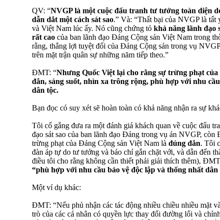
QV: “
NVGP là một cuộc đấu tranh tư tưởng toàn diện d
dẫn dắt một cách sát sao
.” Và: “Thất bại của NVGP là tất 
và Việt Nam lúc ấy. Nó cũng chứng tỏ
khả năng lãnh đạo s
rất cao
của ban lãnh đạo Đảng Cộng sản Việt Nam trong thờ
rằng, thắng lợi tuyệt đối của Đảng Cộng sản trong vụ NVG
trên mặt trận quân sự những năm tiếp theo.”
ĐMT: “
Nhưng Quốc Việt lại cho rằng sự trừng phạt c
đắn, sáng suốt, nhìn xa trông rộng, phù hợp với nhu cầu
dân tộc.
Bạn đọc có suy xét sẽ hoàn toàn có khả năng nhận ra sự khác
Tôi cố gắng đưa ra một đánh giá khách quan về cuộc đấu tra
đạo sát sao của ban lãnh đạo Đảng trong vụ án NVGP, còn Đ
trừng phạt của Đảng Cộng sản Việt Nam là
đúng đắn
. Tôi
đàn áp tự do tư tưởng và báo chí gắn chặt với, và dẫn đến th
điều tôi cho rằng không cần thiết phải giải thích thêm), ĐMT
“phù hợp với nhu cầu bảo vệ độc lập và thống nhất dân 
Một ví dụ khác:
ĐMT: “Nếu phủ nhận các tác động nhiều chiều nhiều mặt vào
trò của các cá nhân có quyền lực thay đổi đường lối và chín