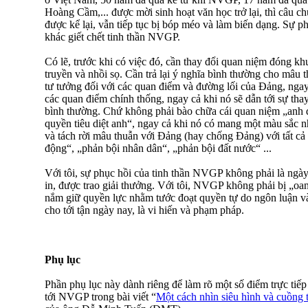
Hoàng Cầm,... được mời sinh hoạt văn học trở lại, thì câu
được kể lại, vẫn tiếp tục bị bóp méo và làm biến dạng. Sự ph
khác giết chết tinh thần NVGP.
Có lẽ, trước khi có việc đó, cần thay đổi quan niệm đóng 
truyền và nhồi sọ. Cần trả lại ý nghĩa bình thường cho mâu 
tư tưởng đối với các quan điểm và đường lối của Đảng, ngay 
các quan điểm chính thống, ngay cả khi nó sẽ dẫn tới sự thay
bình thường. Chứ không phải bào chữa cái quan niệm „anh đe 
quyền tiêu diệt anh“, ngay cả khi nó có mang một màu sắc 
và tách rời mâu thuẫn với Đảng (hay chống Đảng) với tất cả 
động“, „phản bội nhân dân“, „phản bội đất nước“ ...
Với tôi, sự phục hồi của tinh thần NVGP không phải là n
in, được trao giải thưởng. Với tôi, NVGP không phải bị „oa
nắm giữ quyền lực nhằm tước đoạt quyền tự do ngôn luận v
cho tới tận ngày nay, là vi hiến và phạm pháp.
Phụ lục
Phần phụ lục này dành riêng để làm rõ một số điểm trực tiếp 
tới NVGP trong bài viết “
Một cách nhìn siêu hình và cuồng