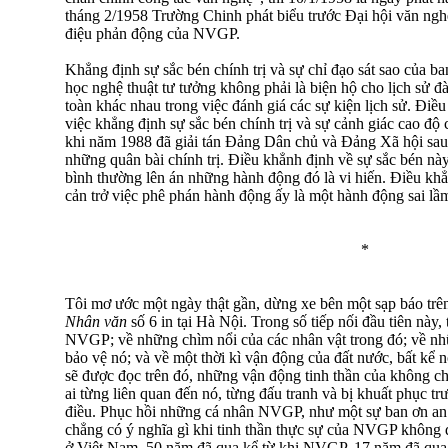
tháng 2/1958 Trường Chinh phát biểu trước Đại hội văn nghệ
điệu phản động của NVGP.
Khẳng định sự sắc bén chính trị và sự chỉ đạo sát sao của b
học nghệ thuật tư tưởng không phải là biện hộ cho lịch sử đ
toàn khác nhau trong việc đánh giá các sự kiện lịch sử. Đi
việc khẳng định sự sắc bén chính trị và sự cảnh giác cao đ
khi năm 1988 đã giải tán Đảng Dân chủ và Đảng Xã hội sau m
những quân bài chính trị. Điều khẳnh định về sự sắc bén này 
bình thường lên án những hành động đó là vi hiến. Điều kh
cản trở việc phê phán hành động ấy là một hành động sai lầ
*
Tôi mơ ước một ngày thật gần, dừng xe bên một sạp báo trên 
Nhân văn
số 6 in tại Hà Nội. Trong số tiếp nối đầu tiên này
NVGP; về những chìm nổi của các nhân vật trong đó; về nh
bảo vệ nó; và về một thời kì vận động của đất nước, bất kể n
sẽ được đọc trên đó, những vận động tinh thần của không 
ai từng liên quan đến nó, từng đấu tranh và bị khuất phục trư
điều. Phục hồi những cá nhân NVGP, như một sự ban ơn an 
chẳng có ý nghĩa gì khi tinh thần thực sự của NVGP không đ
ở Việt Nam, 50 năm đã qua kể từ khi NVGP, 17 năm đã qua 