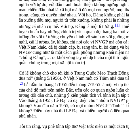
nghĩa với tự do, với đấu tranh hoàn thiện không ngừng nghỉ.
máu chiến đấu phải là xã hội mà ở đó mọi con người, mọi t
trọng, cùng có quyền như nhau. Với họ, Đảng không phải l
ấn xuống đầu mọi người từ trên xuống, không phải là nhữn
[1]
những cá nhân cụ thể. Với họ, Đảng là một lí tưởng.
Thiết
tuyên huấn hay những chính trị viên quân đội hạng ba mới vô
tưởng đó với tư tưởng chuyên chính vô sản hay với guồng m
nghĩ, cái lí tưởng ấy, không chỉ nơi các vị NVGP mà còn cả 
Việt Nam khác, đã bị đánh cắp, bị sang tên, bị lợi dụng và bị
NVGP cũng như là một cách giải phóng những khái niệm nh
“chống Đảng”,… ra khỏi vòng tay nô dịch của một thứ ngôn
quần chúng trong một xã hội toàn trị.
Có lẽ không chờ cho tới khi ở Trung Quốc Mao Trạch Đông
đua nở” (tháng 5/1956), ở Việt Nam mới có Trăm nhà đua ti
[2]
bắt đầu từ tháng 1/1955 đến tháng 7/1955 là một ví dụ tiê
của chế độ mới trên miền Bắc, trên các cơ quan ngôn luận c
tương đối dân chủ, những ý kiến phân tích và bình luận tập 
Vào tháng 3/1955, Lê Đạt có đại diện cho “nhóm NVGP” p
không? Vào đầu năm 1955, có một nhóm NVGP “đánh” Tố 
không? Điều này nhà thơ Lê Đạt và nhiều người có liên qua
phủ nhận.
Tôi tin rằng, vụ phê bình tập thơ
Việt Bắc
diễn ra một cách t