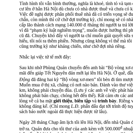
Tình hình tôi vẫn bình thường, nghĩa là khoẻ, tỉnh tỏ và tạ
cư lên ở hẳn Hà Nội dù chưa có nhà được thuê và chưa có 
Việc đề nghị được phân phối thuê nhà đã có triển vọng sẽ đ
chắn, còn mình thì cứ chờ đợi trường kỳ, chỉ mong sẽ có nhà
cấp lão thành cách mạng 140.000 đ /tháng thì người ta trả l
vì đã “phạm kỷ luật nghiêm trọng”, muốn được hưởng thì phả
cũ đã. Chuyện khó đấy vì người ta chỉ muốn giải quyết sửa s
hiểu, tôi nói ra thêm phiền. Nhưng cũng không vì thế mà tôi
cũng trường kỳ như kháng chiến, như chờ đợi nhà riêng.
Nhắc lại việc tử tế mới đây:
Sau khi nhờ Phùng Quán chuyển đến anh bài “Bộ vòng xơ-me
mãi đến giáp Tết Nguyên đán mới lại lên Hà Nội. Ở quê, đầ
Động
đã đăng hai kỳ “Bộ vòng xơ-men” tôi bèn đi tìm mượ
Muốn mua ở thị xã, chẳng có nơi nào bán. Đành vào thư viện
km, không phải chuyện đùa. (Lưu ý các anh về việc phát hà
không phải bán chạy, chóng hết đến thế). Rất cảm ơn các an
lòng về cả ba mặt
giới thiệu
,
biên tập
và
trình bày
. Riêng 
không đáng kể. (Chỉ mong
L.Đ.
phấn đấu đạt tới trình độ tu
sách báo nước ngoài đã thực hiện được từ lâu).
Ngày 28 tháng Chạp âm lịch tôi lên Hà Nội, đến nhà Quán 
đ
trở ra. Quán đưa cho tôi thư của anh kèm với 500.000
nhuận