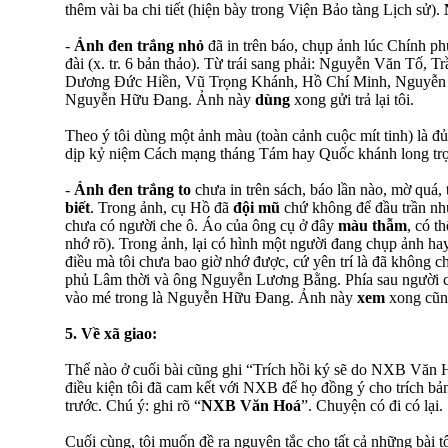
thêm vài ba chi tiết (hiện bày trong Viện Bảo tàng Lịch sử).
-
Ảnh đen trắng nhỏ
đã in trên báo, chụp ảnh lúc Chính ph
đài (x. tr. 6 bản thảo). Từ trái sang phải: Nguyễn Văn Tố,
Dương Đức Hiền, Vũ Trọng Khánh, Hồ Chí Minh, Nguyễn
Nguyễn Hữu Đang. Ảnh này
dùng
xong gửi trả lại tôi.
Theo ý tôi dùng một ảnh màu (toàn cảnh cuộc mít tinh) là 
dịp kỷ niệm Cách mạng tháng Tám hay Quốc khánh long tr
-
Ảnh đen trắng to
chưa in trên sách, báo lần nào, mờ quá, 
biết
. Trong ảnh, cụ Hồ đã
đội mũ
chứ không để đầu trần như 
chưa có người che ô. Áo của ông cụ ở đây
màu thẫm
, có t
nhớ rõ). Trong ảnh, lại có hình một người đang chụp ảnh h
điều mà tôi chưa bao giờ nhớ được, cứ yên trí là đã không ch
phủ Lâm thời và ông Nguyễn Lương Bằng. Phía sau người c
vào mé trong là Nguyễn Hữu Đang. Ảnh này
xem
xong cũng 
5. Về xã giao:
Thể nào ở cuối bài cũng ghi “Trích hồi ký sẽ do NXB Văn 
điều kiện tôi đã cam kết với NXB để họ đồng ý cho trích bả
trước. Chú ý: ghi rõ “
NXB Văn Hoá
”. Chuyện có đi có lại.
Cuối cùng, tôi muốn đề ra nguyên tắc cho tất cả những bài t