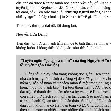
của anh đã được Répine minh hoạ chính xác, đầy đủ. (Anh c
tuyển tập tranh Répine do Liên Xô xuất bản, chú thích bằng
tôi đang có). Tên bức tranh là: "
Những người không ai chờ
những người tù đày chính trị từ Siberie trở về gia đình, bị xa
Thôi nhé, thư quá dài rồi, tôi dừng bút.
Nguyễn Hữu Đang
Tiện đây, tôi gửi tặng anh tấm ảnh để tỏ tình thân và ghi lại 
không buồn, không thiện không ác, như thế là như thế.
"Tuyên ngôn độc lập cá nhân" của ông Nguyễn Hữu Đa
lễ Tuyên ngôn Độc lập)
… Riêng tôi
lúc ấy
, tâm trạng không đơn giản. Bên cạnh s
nhà cách mạng lão thành ở cương vị đề xướng, thiết kế, 
niềm tự hào cá nhân về tư cách mình là một trong những 
hiện, "góp gió thành bão". Từ tuổi thiếu niên, bước theo
đạt một số thành tích khiêm tốn và hy vọng sẽ làm được 
còn nhiều thử thách song tôi vẫn lạc quan. Sau mười lăm 
trưởng thành! Quan tâm đến bản thân, tôi chợt nghĩ: dù tận
đâu cũng không ai có thể hoàn toàn vô tư. Chủ động hay
theo xu hướng tự nhiên, trong những điều kiện khách qua