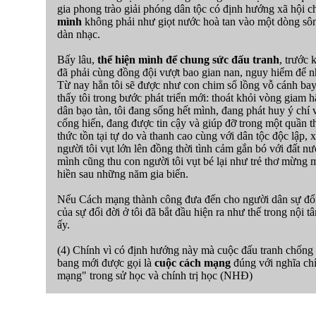
gia phong trào giải phóng dân tộc có định hướng xã hội ch
mình
không phải như giọt nước hoà tan vào một dòng sô
dàn nhạc.
Bấy lâu,
thể hiện mình để chung sức đấu tranh
, trước 
đã phải cùng đồng đội vượt bao gian nan, nguy hiểm để n
Từ nay hẳn tôi sẽ được như con chim sổ lồng vỗ cánh bay
thấy tôi trong bước phát triển mới: thoát khỏi vòng giam 
dân bạo tàn, tôi đang sống hết mình, đang phát huy ý chí 
cống hiến, đang được tin cậy và giúp đỡ trong một quần 
thức tồn tại tự do và thanh cao cùng với dân tộc độc lập,
người tôi vụt lớn lên đồng thời tình cảm gắn bó với đất n
mình cũng thu con người tôi vụt bé lại như trẻ thơ mừng 
hiền sau những năm gia biến.
Nếu Cách mạng thành công đưa đến cho người dân sự đổi 
của sự đổi đời ở tôi đã bắt đầu hiện ra như thế trong nội 
ấy.
(4) Chính vì có định hướng này mà cuộc đấu tranh chống 
bang mới được gọi là
cuộc cách mạng
đúng với nghĩa chí
mạng" trong sử học và chính trị học (NHĐ)