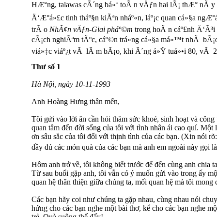
HÆ°ng, talawas cÃ´ng bá»‘ toÃ n vÄƒn hai lÃ¡ thÆ° nÃ y Ä
Ä‘Æ°á»£c tinh tháº§n kiÃªn nháº«n, láº¡c quan cá»§a ngÆ°
trÃ o
NhÃ¢n vÄƒn-Giai pháº©m
trong hoÃ n cáº£nh Ä‘Ã³
cÃ¡ch nghiÃªm tÃºc, cáº©n trá»ng cá»§a má»™t nhÃ bÃ¡o
viá»‡c viáº¿t vÃ lÃ m bÃ¡o, khi Ã´ng á»Ÿ tuá»•i 80, vÃ 2
Thư số 1
Hà Nội, ngày 10-11-1993
Anh Hoàng Hưng thân mến,
Tôi gửi vào lời ân cần hỏi thăm sức khoẻ, sinh hoạt và công 
quan tâm đến đời sống của tôi với tình nhân ái cao quí. Một 
ơn sâu sắc của tôi đối với thịnh tình của các bạn. (Xin nói rõ
đầy đủ các món quà của các bạn mà anh em ngoài này gọi l
Hôm anh trở về, tôi không biết trước để đến cùng anh chia tay,
Từ sau buổi gặp anh, tôi vẫn có ý muốn gửi vào trong ấy m
quan hệ thân thiện giữa chúng ta, mối quan hệ mà tôi mong c
Các bạn hãy coi như chúng ta gặp nhau, cùng nhau nói chuyệ
hứng cho các bạn nghe một bài thơ, kể cho các bạn nghe mộ
trẻ. Quà suông thế đấy!