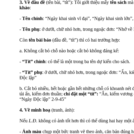
3.
Về đầu đề
(tên bài, “tít”): Tôi giới thiệu mấy
tên sách
mà 
khảo
:
-
Tên chính
: “Ngày khai sinh vĩ đại”, “Ngày khai sinh lớn”
-
Tên phụ
: ở dưới, chữ nhỏ hơn, trong ngoặc đơn: “Nhớ về
Còn
tên bài báo
(đầu đề, “tít”) thì có hai trường hợp:
a. Không cắt bỏ chỗ nào hoặc cắt bỏ không đáng kể:
-
“Tít” chính
: có thể là một trong ba tên dự kiến cho sách.
-
“Tít” phụ
: ở dưới, chữ nhỏ hơn, trong ngoặc đơn: “Ấn, 
Độc lập”
b. Cắt bỏ nhiều, hết hoặc gần hết những chỗ có khoanh nét đ
tài ấn, kiếm đơn thuần;
chỉ đặt một “tít”:
“Ấn, kiếm vương q
“Ngày Độc lập” 2-9-45”
4.
Về minh hoạ
(tranh, ảnh):
Nếu
L.Đ.
không có ảnh tốt hơn thì có thể dùng hai hay một 
-
Ảnh màu
chụp một bức tranh vẽ theo ảnh, căn bản đúng h