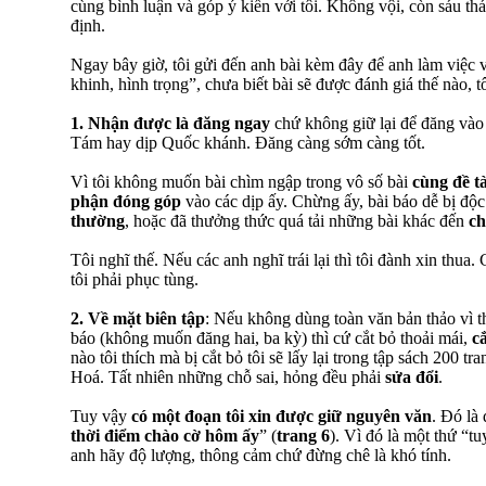
cùng bình luận và góp ý kiến với tôi. Không vội, còn sáu t
định.
Ngay bây giờ, tôi gửi đến anh bài kèm đây để anh làm việc 
khinh, hình trọng”, chưa biết bài sẽ được đánh giá thế nào,
1.
Nhận được là đăng ngay
chứ không giữ lại để đăng vào
Tám hay dịp Quốc khánh. Đăng càng sớm càng tốt.
Vì tôi không muốn bài chìm ngập trong vô số bài
cùng đề tà
phận đóng góp
vào các dịp ấy. Chừng ấy, bài báo dễ bị độc
thường
, hoặc đã thưởng thức quá tải những bài khác đến
ch
Tôi nghĩ thế. Nếu các anh nghĩ trái lại thì tôi đành xin thua.
tôi phải phục tùng.
2.
Về mặt biên tập
: Nếu không dùng toàn văn bản thảo vì t
báo (không muốn đăng hai, ba kỳ) thì cứ cắt bỏ thoải mái,
c
nào tôi thích mà bị cắt bỏ tôi sẽ lấy lại trong tập sách 200
Hoá. Tất nhiên những chỗ sai, hỏng đều phải
sửa đổi
.
Tuy vậy
có một đoạn tôi xin được giữ nguyên văn
. Đó là
thời điểm chào cờ hôm ấy
” (
trang 6
). Vì đó là một thứ “t
anh hãy độ lượng, thông cảm chứ đừng chê là khó tính.