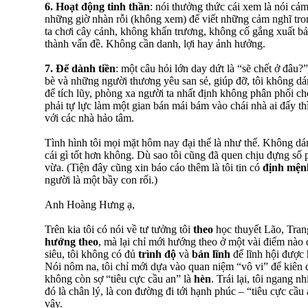
6.
Hoạt động tinh thần
: nói thưởng thức cái xem là nói cảm
những giờ nhàn rỗi (không xem) để viết những cảm nghĩ tr
ta chơi cây cảnh, không khẩn trương, không cố gắng xuất b
thành vấn đề. Không cần danh, lợi hay ảnh hưởng.
7.
Để dành tiền
: một câu hỏi lớn day dứt là “sẽ chết ở đâu
bè và những người thương yêu san sẻ, giúp đỡ, tôi không dá
để tích lũy, phòng xa người ta nhất định không phân phối 
phải tự lực làm một gian bán mái bám vào chái nhà ai đấy th
với các nhà hảo tâm.
Tình hình tôi mọi mặt hôm nay đại thể là như thế. Không dá
cái gì tốt hơn không. Dù sao tôi cũng đã quen chịu đựng số
vừa. (Tiện đây cũng xin báo cáo thêm là tôi tin có
định mện
người là một bầy con rối.)
Anh Hoàng Hưng ạ,
Trên kia tôi có nói về tư tưởng tôi
theo
học thuyết Lão, Trang
hướng theo
, mà lại chỉ mới hướng theo ở một vài điểm nào 
siêu, tôi không có đủ
trình độ
và
bản lĩnh
để lĩnh hội được 
Nói nôm na, tôi chỉ mới dựa vào quan niệm “vô vi” để kiên đ
không còn sợ “tiêu cực cầu an” là
hèn
. Trái lại, tôi ngang 
đó là chân lý, là con đường đi tới hạnh phúc – “tiêu cực cầu 
vậy.