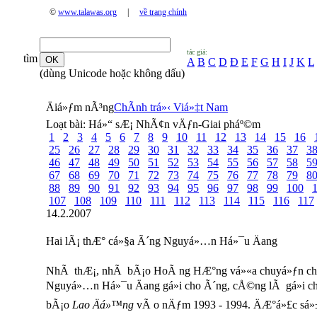
©
www.talawas.org
|
về trang chính
tác giả:
tìm
A
B
C
D
Đ
E
F
G
H
I
J
K
L
(dùng Unicode hoặc không dấu)
Äiá»ƒm nÃ³ng
ChÃ­nh trá»‹ Viá»‡t Nam
Loạt bài:
Há»“ sÆ¡ NhÃ¢n vÄƒn-Giai pháº©m
1
2
3
4
5
6
7
8
9
10
11
12
13
14
15
16
25
26
27
28
29
30
31
32
33
34
35
36
37
3
46
47
48
49
50
51
52
53
54
55
56
57
58
5
67
68
69
70
71
72
73
74
75
76
77
78
79
8
88
89
90
91
92
93
94
95
96
97
98
99
100
107
108
109
110
111
112
113
114
115
116
117
14.2.2007
Hai lÃ¡ thÆ° cá»§a Ã´ng Nguyá»…n Há»¯u Äang
NhÃ thÆ¡, nhÃ bÃ¡o HoÃ ng HÆ°ng vá»«a chuyá»ƒn cho 
Nguyá»…n Há»¯u Äang gá»­i cho Ã´ng, cÅ©ng lÃ gá»­i c
bÃ¡o
Lao Äá»™ng
vÃ o nÄƒm 1993 - 1994. ÄÆ°á»£c sá