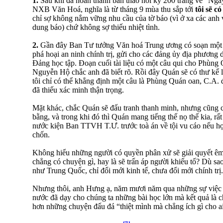
1.
Sau khi đã hoàn thành bản thảo hồi ký 200 trang về “Ngà
NXB Văn Hoá, nghĩa là từ tháng 9 mùa thu sắp tới
tôi sẽ c
chỉ sợ không nắm vững nhu cầu của tờ báo (vì ở xa các anh 
dung báo) chứ không sợ thiếu nhiệt tình.
2.
Gần đây Ban Tư tưởng Văn hoá Trung ương có soạn một t
phá hoại an ninh chính trị, gửi cho các đảng ủy địa phương dù
Đảng học tập. Đoạn cuối tài liệu có một câu qui cho Phùng
Nguyễn Hộ chắc anh đã biết rõ. Rồi đây Quán sẽ có thư kể l
tôi chỉ có thể khẳng định một câu là Phùng Quán oan, C.A.
đã thiếu xác minh thận trọng.
Mặt khác, chắc Quán sẽ đấu tranh thanh minh, nhưng cũng 
bằng, và trong khi đó thì Quán mang tiếng thế nọ thế kia, rất
nước kiện Ban TTVH T.Ư. trước toà án về tội vu cáo nếu họ
chốn.
Không hiểu những người có quyền phân xử sẽ giải quyết êm t
chẳng có chuyện gì, hay là sẽ trấn áp người khiếu tố? Dù sa
như Trung Quốc, chỉ đổi mới kinh tế, chưa đổi mới chính trị.
Nhưng thôi, anh Hưng ạ, năm mươi năm qua những sự việc b
nước đã dạy cho chúng ta những bài học lớn mà kết quả là c
hơn những chuyện đấu đá “thiệt mình mà chẳng ích gì cho ai