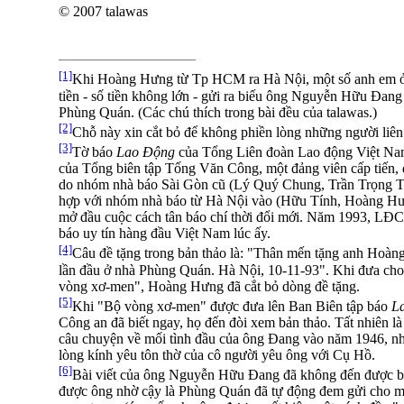
© 2007 talawas
[1]
Khi Hoàng Hưng từ Tp HCM ra Hà Nội, một số anh em 
tiền - số tiền không lớn - gửi ra biếu ông Nguyễn Hữu Đan
Phùng Quán. (Các chú thích trong bài đều của talawas.)
[2]
Chỗ này xin cắt bỏ để không phiền lòng những người liên
[3]
Tờ báo
Lao Động
của Tổng Liên đoàn Lao động Việt Nam
của Tổng biên tập Tống Văn Công, một đảng viên cấp tiến, 
do nhóm nhà báo Sài Gòn cũ (Lý Quý Chung, Trần Trọng 
hợp với nhóm nhà báo từ Hà Nội vào (Hữu Tính, Hoàng H
mở đầu cuộc cách tân báo chí thời đổi mới. Năm 1993, L
báo uy tín hàng đầu Việt Nam lúc ấy.
[4]
Câu đề tặng trong bản thảo là: "Thân mến tặng anh Hoàn
lần đầu ở nhà Phùng Quán. Hà Nội, 10-11-93". Khi đưa ch
vòng xơ-men", Hoàng Hưng đã cắt bỏ dòng đề tặng.
[5]
Khi "Bộ vòng xơ-men" được đưa lên Ban Biên tập báo
L
Công an đã biết ngay, họ đến đòi xem bản thảo. Tất nhiên là 
câu chuyện về mối tình đầu của ông Đang vào năm 1946, như
lòng kính yêu tôn thờ của cô người yêu ông với Cụ Hồ.
[6]
Bài viết của ông Nguyễn Hữu Đang đã không đến được 
được ông nhờ cậy là Phùng Quán đã tự động đem gửi cho một 