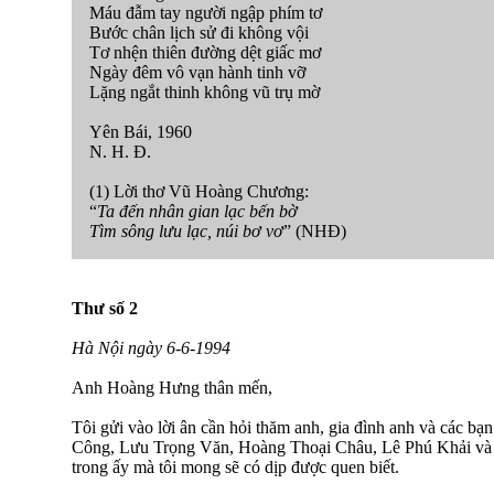
Máu đẫm tay người ngập phím tơ
Bước chân lịch sử đi không vội
Tơ nhện thiên đường dệt giấc mơ
Ngày đêm vô vạn hành tinh vỡ
Lặng ngắt thinh không vũ trụ mờ
Yên Bái, 1960
N. H. Đ.
(1) Lời thơ Vũ Hoàng Chương:
“
Ta đến nhân gian lạc bến bờ
Tìm sông lưu lạc, núi bơ vơ
” (NHĐ)
Thư số 2
Hà Nội ngày 6-6-1994
Anh Hoàng Hưng thân mến,
Tôi gửi vào lời ân cần hỏi thăm anh, gia đình anh và các b
Công, Lưu Trọng Văn, Hoàng Thoại Châu, Lê Phú Khải và t
trong ấy mà tôi mong sẽ có dịp được quen biết.