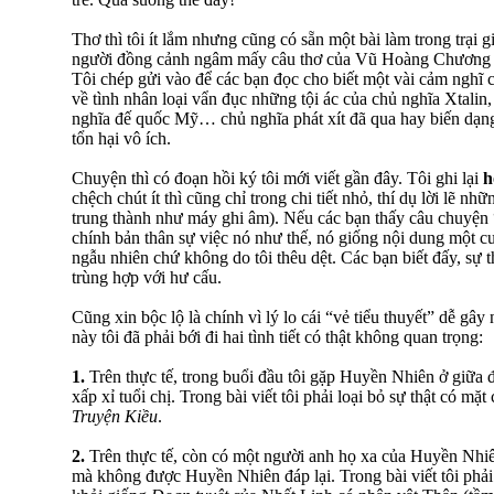
Thơ thì tôi ít lắm nhưng cũng có sẵn một bài làm trong trạ
người đồng cảnh ngâm mấy câu thơ của Vũ Hoàng Chương là
Tôi chép gửi vào để các bạn đọc cho biết một vài cảm nghĩ 
về tình nhân loại vẩn đục những tội ác của chủ nghĩa Xtali
nghĩa đế quốc Mỹ… chủ nghĩa phát xít đã qua hay biến dạn
tổn hại vô ích.
Chuyện thì có đoạn hồi ký tôi mới viết gần đây. Tôi ghi lại
h
chệch chút ít thì cũng chỉ trong chi tiết nhỏ, thí dụ lời lẽ nh
trung thành như máy ghi âm). Nếu các bạn thấy câu chuyện 
chính bản thân sự việc nó như thế, nó giống nội dung một c
ngẫu nhiên chứ không do tôi thêu dệt. Các bạn biết đấy, sự 
trùng hợp với hư cấu.
Cũng xin bộc lộ là chính vì lý lo cái “vẻ tiểu thuyết” dễ gâ
này tôi đã phải bới đi hai tình tiết có thật không quan trọng:
1.
Trên thực tế, trong buổi đầu tôi gặp Huyền Nhiên ở giữ
xấp xỉ tuổi chị. Trong bài viết tôi phải loại bỏ sự thật có mặ
Truyện Kiều
.
2.
Trên thực tế, còn có một người anh họ xa của Huyền Nhi
mà không được Huyền Nhiên đáp lại. Trong bài viết tôi phải l