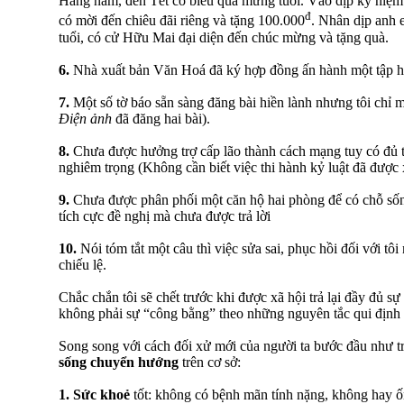
Hằng năm, đến Tết có biếu quà mừng tuổi. Vào dịp kỷ niệ
đ
có mời đến chiêu đãi riêng và tặng 100.000
. Nhân dịp anh 
tuổi, có cử Hữu Mai đại diện đến chúc mừng và tặng quà.
6.
Nhà xuất bản Văn Hoá đã ký hợp đồng ấn hành một tập hồi
7.
Một số tờ báo sẵn sàng đăng bài hiền lành nhưng tôi chỉ m
Điện ảnh
đã đăng hai bài).
8.
Chưa được hưởng trợ cấp lão thành cách mạng tuy có đủ t
nghiêm trọng (Không cần biết việc thi hành kỷ luật đã được x
9.
Chưa được phân phối một căn hộ hai phòng để có chỗ sống
tích cực đề nghị mà chưa được trả lời
10.
Nói tóm tắt một câu thì việc sửa sai, phục hồi đối với tôi
chiếu lệ.
Chắc chắn tôi sẽ chết trước khi được xã hội trả lại đầy đủ s
không phải sự “công bằng” theo những nguyên tắc qui định 
Song song với cách đối xử mới của người ta bước đầu như t
sống chuyển hướng
trên cơ sở:
1.
Sức khoẻ
tốt: không có bệnh mãn tính nặng, không hay ốm