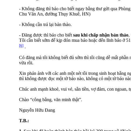
- Không đăng thì báo cho biết ngay bằng thư gửi qua Phùn
Chu Văn An, đường Thụy Khuê, HN)
- Không cần trả lại bản thảo.
- Đăng được thì báo cho biết
sau khi chấp nhận bản thảo
,
Tôi cần biết sớm để kịp đón mua báo hoặc đến lĩnh báo ở 5
[6]
.
Có đăng mà tôi không biết đủ sớm thì tôi cũng dễ mất phầ
vừa rồi.
Xin phản ảnh với các anh một nét tồi trong sinh hoạt hằng ng
thì không được đọc một tờ báo nào, không có một tờ báo nà
Chúc anh mạnh khoẻ, vui vẻ, sẵn tiền, vợ đảm, con ngoan, t
Chào “công bằng, văn minh thật”.
Nguyễn Hữu Đang
T.B.: