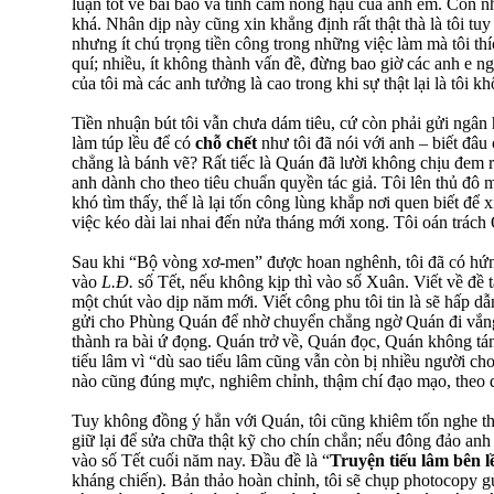
luận tốt về bài báo và tình cảm nồng hậu của anh em. Còn nh
khá. Nhân dịp này cũng xin khẳng định rất thật thà là tôi t
nhưng ít chú trọng tiền công trong những việc làm mà tôi th
quí; nhiều, ít không thành vấn đề, đừng bao giờ các anh e
của tôi mà các anh tưởng là cao trong khi sự thật lại là tôi k
Tiền nhuận bút tôi vẫn chưa dám tiêu, cứ còn phải gửi ngân 
làm túp lều để có
chỗ chết
như tôi đã nói với anh – biết đâu
chẳng là bánh vẽ? Rất tiếc là Quán đã lười không chịu đem 
anh dành cho theo tiêu chuẩn quyền tác giả. Tôi lên thủ đô
khó tìm thấy, thế là lại tốn công lùng khắp nơi quen biết để
việc kéo dài lai nhai đến nửa tháng mới xong. Tôi oán trách 
Sau khi “Bộ vòng xơ-men” được hoan nghênh, tôi đã có hứn
vào
L.Đ.
số Tết, nếu không kịp thì vào số Xuân. Viết về đề 
một chút vào dịp năm mới. Viết công phu tôi tin là sẽ hấp dẫ
gửi cho Phùng Quán để nhờ chuyển chẳng ngờ Quán đi vắng
thành ra bài ứ đọng. Quán trở về, Quán đọc, Quán không tán
tiếu lâm vì “dù sao tiếu lâm cũng vẫn còn bị nhiều người ch
nào cũng đúng mực, nghiêm chỉnh, thậm chí đạo mạo, theo 
Tuy không đồng ý hẳn với Quán, tôi cũng khiêm tốn nghe th
giữ lại để sửa chữa thật kỹ cho chín chắn; nếu đông đảo anh
vào số Tết cuối năm nay. Đầu đề là “
Truyện tiếu lâm bên l
kháng chiến). Bản thảo hoàn chỉnh, tôi sẽ chụp photocopy g