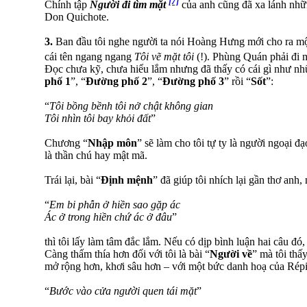
[7]
Chính tập
Người đi tìm mặt
của anh cũng đã xa lánh nhữ
Don Quichote.
3.
Ban đầu tôi nghe người ta nói Hoàng Hưng mới cho ra một
cái tên ngang ngang
Tôi vẽ mặt tôi
(!). Phùng Quán phải đi 
Đọc chưa kỹ, chưa hiểu lắm nhưng đã thấy có cái gì như nhữ
phố 1
”, “
Đường phố 2
”, “
Đường phố 3
” rồi “
Sốt
”:
“
Tôi bồng bềnh tôi nở chật không gian
Tôi nhìn tôi bay khỏi đất
”
Chương “
Nhập môn
” sẽ làm cho tôi tự ty là người ngoại đ
là thần chú hay mật mã.
Trái lại, bài “
Định mệnh
” đã giúp tôi nhích lại gần thơ anh, 
“
Em bi phẫn ở hiền sao gặp ác
Ác ở trong hiền chứ ác ở đâu
”
thì tôi lấy làm tâm đắc lắm. Nếu có dịp bình luận hai câu đó, 
Càng thấm thía hơn đối với tôi là bài “
Người về
” mà tôi thấ
mở rộng hơn, khơi sâu hơn – với một bức danh hoạ của Répi
“
Bước vào cửa người quen tái mặt
”