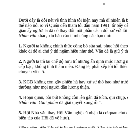
*
Dưới đây là đôi nét về tình hình tôi hiện nay mà dĩ nhiên là
thể nào nói rõ vì Quán đến thăm tôi đầu năm 1991, từ bấy đ
gian ấy người ta đã có thay đổi một phần cách đối xử với t
Nhân văn
khác, xin báo cáo tỉ mỉ cùng các bạn quí:
1.
Người ta không chính thức công bố sửa sai, phục hồi theo 
khác đi để ai chú ý thì ngầm hiểu như thế. Vấn đề là giữ ý t
2.
Người ta trả lại chế độ hưu trí nhưng ấn định mức lương 
cấp bậc, không tính thâm niên. Đáng lẽ, phải xếp tôi tối thi
chuyên viên 5.
3.
KGB không còn gây phiền hà hay xử sự thô bạo như trước. 
thường như mọi người dân lương thiện.
4.
Hoạn quan, bồi bút không còn lên gân đả kích, qui chụp, 
Nhân văn–Giai phẩm
đã giải quyết xong rồi”.
5.
Hội Nhà văn thay Hội Văn nghệ cũ nhận là cơ quan chủ qu
biên tập của Hội đã về hưu).