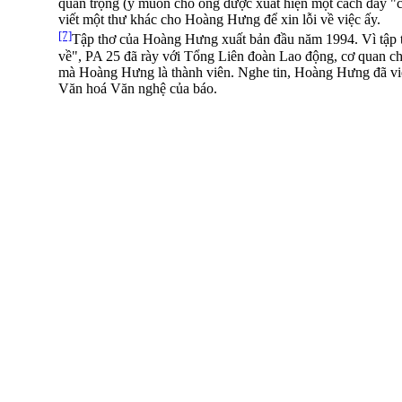
quan trọng (ý muốn cho ông được xuất hiện một cách đầy "
viết một thư khác cho Hoàng Hưng để xin lỗi về việc ấy.
[7]
Tập thơ của Hoàng Hưng xuất bản đầu năm 1994. Vì tập th
về", PA 25 đã rày với Tổng Liên đoàn Lao động, cơ quan c
mà Hoàng Hưng là thành viên. Nghe tin, Hoàng Hưng đã vi
Văn hoá Văn nghệ của báo.