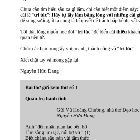
Chưa cần tìm hiểu sâu xa gì lắm, chỉ cần biết một điểm nà
cái lẽ “
tri túc
”:
Hãy tự lấy làm bằng lòng với những cái g
để sung sướng, ít ra cũng là bí quyết để tránh bấp bênh, vất
Tôi thật lòng muốn học đòi “
tri túc
” để biến cái
thiếu
khách 
quan tiên tử.
Chúc các bạn trong ấy vui, mạnh, thành công và “
tri túc
”.
Xiết chặt tay và mong gặp lại
Nguyễn Hữu Đang
Bài thơ gửi kèm thư số 1
Quán trọ hành tinh
Gửi Vũ Hoàng Chương, nhà thơ Đạo học
Nguyễn Hữu Đang
Anh “đến nhân gian lạc bến bờ
Tìm sông lưu lạc, núi bơ vơ ” (1)
Biết chăng sầu oán vùi tâm thức