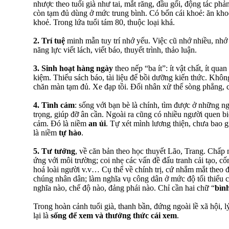
nhược theo tuổi già như tai, mắt răng, đầu gối, động tác 
còn tạm đủ dùng ở mức trung bình. Có bốn cái khoẻ: ăn khoẻ
khoẻ. Trong lứa tuổi tám 80, thuộc loại khá.
2.
Trí tuệ
minh mẫn tuy trí nhớ yếu. Việc cũ nhớ nhiều, nhớ
năng lực viết lách, viết báo, thuyết trình, thảo luận.
3.
Sinh hoạt hàng ngày
theo nếp “ba ít”: ít vật chất, ít quan
kiệm. Thiếu sách báo, tài liệu để bồi dưỡng kiến thức. Không
chăn màn tạm đủ. Xe đạp tồi. Đối nhân xử thế sòng phẳng, 
4.
Tình cảm
: sống với bạn bè là chính, tìm được ở những ng
trọng, giúp đỡ ân cần. Ngoài ra cũng có nhiều người quen bi
cảm. Đó là niềm
an ủi
. Tự xét mình lương thiện, chưa bao g
là niềm
tự hào
.
5.
Tư tưởng
, về căn bản theo học thuyết Lão, Trang. Chấp 
ứng với môi trường; coi nhẹ các vấn đề đấu tranh cải tạo, cố
hoá loài người v.v… Cụ thể về chính trị, cứ nhắm mắt theo đ
chúng nhân dân; làm nghĩa vụ công dân ở mức độ tối thiểu c
nghĩa nào, chế độ nào, đảng phái nào. Chỉ cần hai chữ “
bìn
Trong hoàn cảnh tuổi già, thanh bần, đứng ngoài lề xã hội, l
lại là
sống để xem và thưởng thức cái xem
.