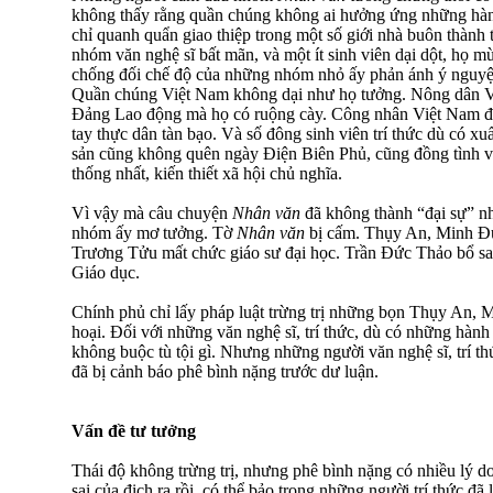
không thấy rằng quần chúng không ai hưởng ứng những hàn
chỉ quanh quẩn giao thiệp trong một số giới nhà buôn thành
nhóm văn nghệ sĩ bất mãn, và một ít sinh viên dại dột, họ 
chống đối chế độ của những nhóm nhỏ ấy phản ánh ý nguyệ
Quần chúng Việt Nam không dại như họ tưởng. Nông dân 
Đảng Lao động mà họ có ruộng cày. Công nhân Việt Nam đã t
tay thực dân tàn bạo. Và số đông sinh viên trí thức dù có xu
sản cũng không quên ngày Điện Biên Phủ, cũng đồng tình vớ
thống nhất, kiến thiết xã hội chủ nghĩa.
Vì vậy mà câu chuyện
Nhân văn
đã không thành “đại sự” n
nhóm ấy mơ tưởng. Tờ
Nhân văn
bị cấm. Thụy An, Minh Đ
Trương Tửu mất chức giáo sư đại học. Trần Đức Thảo bổ s
Giáo dục.
Chính phủ chỉ lấy pháp luật trừng trị những bọn Thụy An
hoại. Đối với những văn nghệ sĩ, trí thức, dù có những hành
không buộc tù tội gì. Nhưng những người văn nghệ sĩ, trí t
đã bị cảnh báo phê bình nặng trước dư luận.
Vấn đề tư tưởng
Thái độ không trừng trị, nhưng phê bình nặng có nhiều lý do
sai của địch ra rồi, có thể bảo trong những người trí thức đã 