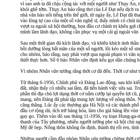
vì sao anh ta đã chịu cộng tác với một người như Thụy An, 
khỏi ghê tởm. Thụy An bảo rằng thơ của Lê Đạt nếu dịch ra n
nhà văn hào nổi tiếng trên thế giới, từ ngày ấy, Lê Đạt đã th
vào lòng tự cao của một số văn nghệ sĩ, thấy mình có chút t
vượt ra ngoài xã hội thường, bọn đầu cơ chính trị khêu gợi c
mình làm lãnh đạo, không cần phục vụ một cái gì ngoài văn 
Sau một thời gian đả kích lãnh đạo, và khiêu khích tinh thần v
bồi dưỡng lòng bất mãn của một số người, lôi kéo một số s
cho nhóm, bảo rằng, nay phải vượt qua ngoài phạm vi văn n
thiết thực hơn. Số 6 báo
Nhân văn
định kêu gọi dân chúng bi
Vì nhóm
Nhân văn
tưởng rằng thời cơ đã đến. Thời cơ như 
Từ tháng 6-1956, Chính phủ và Đảng Lao động, sau khi kiể
đất, nhận thấy có nhiều sai lầm, đã tiến hành việc sửa sai. T
phần thì địa chủ lợi dụng thời cơ nắm cướp lại quyền lợi cũ
mang, nên Đảng đã phải tập trung lực lượng về nông thôn. 
căng thẳng. Lúc ấy các thương gia Hà Nội và các thành phố
đầu cơ rộng rãi, tích trữ hàng hóa, làm cho giá hàng lên vùn
gay go. Thêm vào đó sau tháng 11-1956, vụ loạn Hung-ga-ri
thanh của Tây phương, nhiều người tưởng phe xã hội chủ ng
Mỹ đè bẹp. Nông thôn không ổn định, thành thị rối ren, tình
Những người cầm đầu nhóm
Nhân văn
tưởng chừng thời cơ