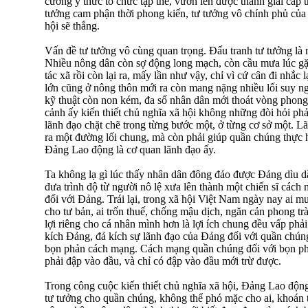
cường ý thức tổ chức tập thể, vươn lên được thành giai cấp t
tưởng cam phận thời phong kiến, tư tưởng vô chính phủ của t
hội sẽ thắng.
Vấn đề tư tưởng vô cùng quan trọng. Đấu tranh tư tưởng là 
Nhiều nông dân còn sợ động long mạch, còn cầu mưa lúc g
tác xã rồi còn lại ra, mấy lần như vậy, chỉ vì cứ cân đi nhắc 
lớn cũng ở nông thôn mới ra còn mang nặng nhiều lối suy n
kỹ thuật còn non kém, đa số nhân dân mới thoát vòng phong
cảnh ấy kiến thiết chủ nghĩa xã hội không những đòi hỏi ph
lãnh đạo chặt chẽ trong từng bước một, ở từng cơ sở một. L
ra một đường lối chung, mà còn phải giúp quần chúng thực hi
Đảng Lao động là cơ quan lãnh đạo ấy.
Ta không lạ gì lúc thấy nhân dân đông đảo được Đảng dìu d
đưa trình độ từ người nô lệ xưa lên thành một chiến sĩ cách
đối với Đảng. Trái lại, trong xã hội Việt Nam ngày nay ai 
cho tư bản, ai trốn thuế, chống mậu dịch, ngăn cản phong tr
lợi riêng cho cá nhân mình hơn là lợi ích chung đều vấp phả
kích Đảng, đả kích sự lãnh đạo của Đảng đối với quần chúng
bọn phản cách mạng. Cách mạng quần chúng đối với bọn ph
phải đập vào đầu, và chỉ có đập vào đầu mới trừ được.
Trong công cuộc kiến thiết chủ nghĩa xã hội, Đảng Lao động
tư tưởng cho quần chúng, không thể phó mặc cho ai, khoán tr