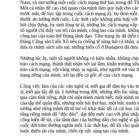
Nam, và mơ tưởng một cuộc cách mạng thứ hai, trong đó Thả
Mỗi cá nhân đề cao chủ quan của mình làm quy luật cho các
trước mắt, để học tập trong cuộc cách mạng ấy, họ đem một
thước đo lường thời cuộc. Lúc thời cuộc không phù hợp với
hỏi chịu đựng, hy sinh lòng tự ái, những lúc cách mạng vấp 
số người chỉ thấy vai trò của mình, công lao của mình, khôn
công lao của toàn thể Đảng lãnh đạo. Tâm trạng ấy đã diễn 
Đảng Cộng sản Liên Xô nêu ra chống tệ sùng bái cá nhân,
đưa ra chính sách sửa sai; những biến cố ở Budapest đã đưa
Những lúc ấy, một số người không có kiên nhẫn, không chịu
trào cách mạng, thành thật nhận xét sai lầm, khẩn trương sửa
trào cách mạng, vội vàng nhảy ra ngoài, như người rơi vào 
trạng riêng của mình, xét lại đến cả gốc rễ của cách mạng.
Công việc làm của các văn nghệ sĩ, triết gia dễ dìm họ vào 
sĩ, triết gia lấy đề tài, ý hướng trong đời, nhưng đến lúc sáng
qua cảm tính riêng, thật chỉ một mình mình biết, một mình m
của tập thể quân đội, nhưng một bài thơ hay, một bức tranh 
tưởng như riêng mình đã từ hư vô khai thác tất cả cái hay cá
rằng riêng mình đã “độc đáo”, đạt đến mức cao vời phủ nhậ
cống hiến đề tài, của lãnh đạo của hướng dẫn cho nghệ sĩ g
cuộc đời trăm đường nghìn mối. Lúc thất bại, đổ lỗi cho quầ
buộc thiên tài của mình, chèn ép sức sáng tạo của mình.