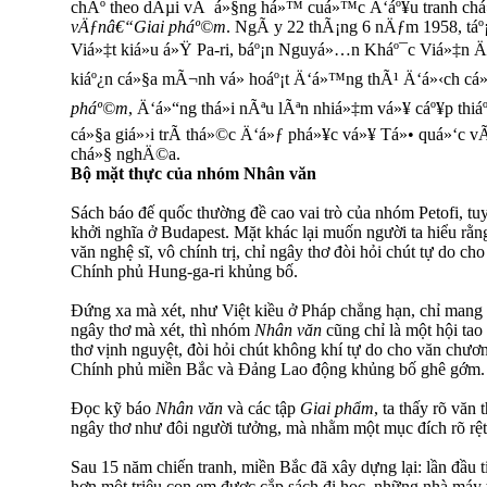
chÃº theo dÃµi vÃ á»§ng há»™ cuá»™c Ä‘áº¥u tranh chá
vÄƒnâ€“Giai pháº©m
. NgÃ y 22 thÃ¡ng 6 nÄƒm 1958, táº
Viá»‡t kiá»u á»Ÿ Pa-ri, báº¡n Nguyá»…n Kháº¯c Viá»‡n
kiáº¿n cá»§a mÃ¬nh vá» hoáº¡t Ä‘á»™ng thÃ¹ Ä‘á»‹ch cá»
pháº©m
, Ä‘á»“ng thá»i nÃªu lÃªn nhiá»‡m vá»¥ cáº¥p thiá
cá»§a giá»›i trÃ­ thá»©c Ä‘á»ƒ phá»¥c vá»¥ Tá»• quá»‘c
chá»§ nghÄ©a.
Bộ mặt thực của nhóm Nhân văn
Sách báo đế quốc thường đề cao vai trò của nhóm Petofi, t
khởi nghĩa ở Budapest. Mặt khác lại muốn người ta hiểu rằn
văn nghệ sĩ, vô chính trị, chỉ ngây thơ đòi hỏi chút tự do c
Chính phủ Hung-ga-ri khủng bố.
Đứng xa mà xét, như Việt kiều ở Pháp chẳng hạn, chỉ mang m
ngây thơ mà xét, thì nhóm
Nhân văn
cũng chỉ là một hội tao
thơ vịnh nguyệt, đòi hỏi chút không khí tự do cho văn chương
Chính phủ miền Bắc và Đảng Lao động khủng bố ghê gớm.
Đọc kỹ báo
Nhân văn
và các tập
Giai phẩm
, ta thấy rõ văn
ngây thơ như đôi người tưởng, mà nhằm một mục đích rõ rệt
Sau 15 năm chiến tranh, miền Bắc đã xây dựng lại: lần đầu ti
hơn một triệu con em được cắp sách đi học, những nhà máy 