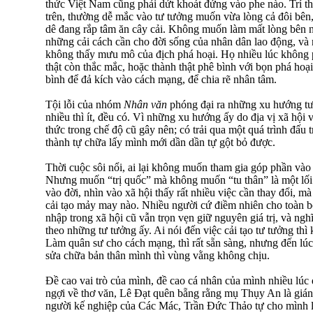
thức Việt Nam cũng phải dứt khoát đứng vào phe nào. Trí th
trên, thường dễ mắc vào tư tưởng muốn vừa lòng cả đôi bên,
dê đang rắp tâm ăn cây cải. Không muốn làm mất lòng bên nà
những cải cách cần cho đời sống của nhân dân lao động, và n
không thấy mưu mô của địch phá hoại. Họ nhiều lúc không 
thật còn thắc mắc, hoặc thành thật phê bình với bọn phá hoạ
bình để đả kích vào cách mạng, để chia rẽ nhân tâm.
Tội lỗi của nhóm
Nhân văn
phóng đại ra những xu hướng tư
nhiều thì ít, đều có. Vì những xu hướng ấy do địa vị xã hội 
thức trong chế độ cũ gây nên; có trải qua một quá trình đấu t
thành tự chữa lấy mình mới dần dần tự gột bỏ được.
Thời cuộc sôi nổi, ai lại không muốn tham gia góp phần vào 
Nhưng muốn “trị quốc” mà không muốn “tu thân” là một lối 
vào đời, nhìn vào xã hội thấy rất nhiều việc cần thay đổi, m
cải tạo mảy may nào. Nhiều người cứ điềm nhiên cho toàn b
nhập trong xã hội cũ vẫn trọn vẹn giữ nguyên giá trị, và nghĩ
theo những tư tưởng ấy. Ai nói đến việc cải tạo tư tưởng thì 
Làm quân sư cho cách mạng, thì rất sẵn sàng, nhưng đến lú
sửa chữa bản thân mình thì vùng vằng không chịu.
Đề cao vai trò của mình, đề cao cá nhân của mình nhiều lú
ngợi về thơ văn, Lê Đạt quên bẵng rằng mụ Thụy An là gián
người kế nghiệp của Các Mác, Trần Đức Thảo tự cho mình là 