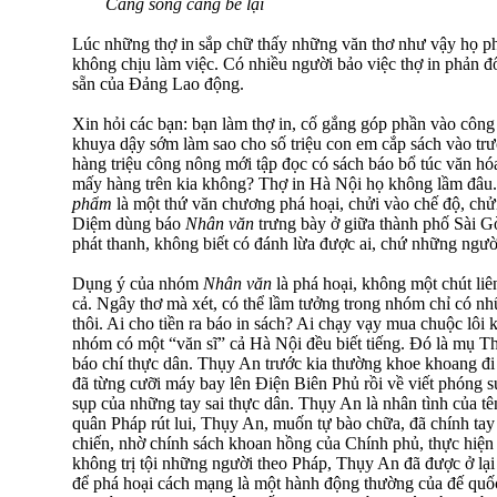
Càng sống càng bé lại
Lúc những thợ in sắp chữ thấy những văn thơ như vậy họ ph
không chịu làm việc. Có nhiều người bảo việc thợ in phản đố
sẵn của Đảng Lao động.
Xin hỏi các bạn: bạn làm thợ in, cố gắng góp phần vào công
khuya dậy sớm làm sao cho số triệu con em cắp sách vào tr
hàng triệu công nông mới tập đọc có sách báo bổ túc văn hóa
mấy hàng trên kia không? Thợ in Hà Nội họ không lầm đâ
phẩm
là một thứ văn chương phá hoại, chửi vào chế độ, chử
Diệm dùng báo
Nhân văn
trưng bày ở giữa thành phố Sài Gò
phát thanh, không biết có đánh lừa được ai, chứ những ngườ
Dụng ý của nhóm
Nhân văn
là phá hoại, không một chút liê
cả. Ngây thơ mà xét, có thể lầm tưởng trong nhóm chỉ có nh
thôi. Ai cho tiền ra báo in sách? Ai chạy vạy mua chuộc lôi
nhóm có một “văn sĩ” cả Hà Nội đều biết tiếng. Đó là mụ 
báo chí thực dân. Thụy An trước kia thường khoe khoang đi l
đã từng cưỡi máy bay lên Điện Biên Phủ rồi về viết phóng sự
sụp của những tay sai thực dân. Thụy An là nhân tình của t
quân Pháp rút lui, Thụy An, muốn tự bào chữa, đã chính ta
chiến, nhờ chính sách khoan hồng của Chính phủ, thực hiệ
không trị tội những người theo Pháp, Thụy An đã được ở lại H
để phá hoại cách mạng là một hành động thường của đế quốc