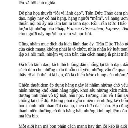
lên xã hội chủ nghĩa.
Để phụ họa thuyết “lỗi vì lãnh đạo”, Trần Đức Thảo đem phổ
đạo, ngày nay có hai hạng, hạng người “mềm”, và hạng ươn
thuẫn nội bộ ấy mà làm tan rã lãnh đạo. Rồi Trần Đức Thảo
lượm lặt những báo Pháp,
France-Observateur, Express, T
cho người này người nọ xem và học hỏi.
Cũng nhằm mục đích đả kích lãnh đạo ấy, Trần Đức Thảo nê
của cách mạng không phải là tổ chức, nhìn nhận kỷ luật tran
lập xã hội mới, nhiệm vụ căn bản của cách mạng là phát triể
Đả kích lãnh đạo, kích thích lòng dân chống lại lãnh đạo, 
cách dìm che những mâu thuẫn cốt yếu, những vấn đề quan 
thấy rõ ai là thù ai là bạn, đó là chiến lược chung của nhóm
Chiến thuật đem áp dụng hàng ngày là nhằm những chỗ yếu 
nhân những khó khăn hàng ngày, khơi sâu những xích mích
dưỡng tinh thần vô kỷ luật, hằn học. Trương Tửu và Trần Đứ
chống lại chế độ. Không phải ngẫu nhiên mà những kẻ chố
học thành một pháo đài của họ, theo chữ của Thảo. Họ cũng 
thanh niên thường có tính hăng hái, nhưng kinh nghiệm còn 
mà lừa bịp.
Một giới hạn mà bọn phản cách mạng hay tìm lôi kéo là giới