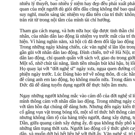
nhiêu lý thuyết, bao nhiêu ý niệm hay đẹp đều phải xuất phát
quan của một người dù giỏi đến đâu cũng không thể bao quát 
suy nghĩ, muốn sáng tác nhiệm vụ đầu tiên của trí thức khôn
trán rút từ trong nội tâm của mình tài chí hướng.
Tham gia cách mạng, và hơn nữa học tập được tinh thần chí
nhân, của nhân dân lao động là nhiệm vụ trước mắt của trí t
hiện. Vì hàng nghìn năm, xã hội cũ đã đem đối lập lao động 
Trong những ngày kháng chiến, các văn nghệ sĩ lăn lộn trong
gần gũi với nhân dân lao động. Đình chiến, trở về Hà Nội, m
dân lao động, chỉ quanh quẩn với sách vở, giao du trong giới 
Một số, nhờ chút tài năng, lãnh tiền nhuận bút khá hậu, bị lố
Họ quay lại với “đời nghệ sĩ” ngày xưa, ngụa quen đường cũ
phiện ngày trước. Lúc Đảng bảo trở về nông thôn, đi các hầ
đê cùng anh em lao động, họ không muốn nữa. Trong đám v
Đức đã dễ dàng tuyển dụng người để thực hiện âm mưu.
Ngay những người không mắc vào cám dỗ của đời nghệ sĩ l
mình thông cảm với nhân dân lao động. Trong những ngày ch
với tâm hồn đại chúng dễ dàng hơn. Nhưng đến ngày kiến thi
cố gắng vụn vặt trong bóng tối, một số trí thức hết thông cảm
nhưng không rầm rộ của hàng triệu người, đang xây dựng, tự
Dần, giữa quang cảnh xây dựng ấy, đi qua không thấy phố k
những tâm trạng thời xưa. Người lao động có ý thức ghét ca
dân, và muốn dứt bỏ hết liên hệ với thời ấy. Văn nghệ sĩ, tr