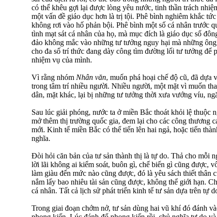
có thể khêu gợi lại được lòng yêu nước, tinh thần trách nhi
một vấn đề giáo dục hơn là trị tội. Phê bình nghiêm khắc tức
không rơi vào hố phản bội. Phê bình một số cá nhân trước 
tình mạt sát cá nhân của họ, mà mục đích là giáo dục số đô
đảo không mắc vào những tư tưởng nguy hại mà những ông vă
cho đa số trí thức đang dày công tìm đường lối tư tưởng để
nhiệm vụ của mình.
Vì rằng nhóm
Nhân văn
, muốn phá hoại chế độ cũ, đã dựa v
trong tâm trí nhiều người. Nhiều người, một mặt vì muốn th
dân, mặt khác, lại bị những tư tưởng thời xưa vướng víu, n
Sau lúc giải phóng, nước ta ở miền Bắc thoát khỏi lệ thuộc n
mở thêm thị trường quốc gia, đem lại cho các công thương cá
mới. Kinh tế miền Bắc có thể tiến lên hai ngả, hoặc tiến thàn
nghĩa.
Đòi hỏi căn bản của tư sản thành thị là tự do. Thả cho mỗi 
lời lãi không ai kiểm soát, buôn gì, chế biến gì cũng được, 
làm giàu đến mức nào cũng được, đó là yêu sách thiết thân 
nắm lấy bao nhiêu tài sản cũng được, không thể giới hạn. Ch
cá nhân. Tất cả lịch sử phát triển kinh tế tư sản dựa trên tự
Trong giai đoạn chớm nở, tư sản dùng hai vũ khí đó đánh v
phong kiến. Lúc đánh đổ phong kiến rồi, chủ nghĩa tự do và