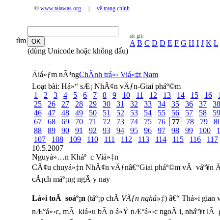
©
www.talawas.org
|
về trang chính
tác giả:
tìm
A
B
C
D
Đ
E
F
G
H
I
J
K
L
(dùng Unicode hoặc không dấu)
Äiá»ƒm nÃ³ng
ChÃ­nh trá»‹ Viá»‡t Nam
Loạt bài:
Há»“ sÆ¡ NhÃ¢n vÄƒn-Giai pháº©m
1
2
3
4
5
6
7
8
9
10
11
12
13
14
15
16
25
26
27
28
29
30
31
32
33
34
35
36
37
3
46
47
48
49
50
51
52
53
54
55
56
57
58
5
67
68
69
70
71
72
73
74
75
76
77
78
79
8
88
89
90
91
92
93
94
95
96
97
98
99
100
107
108
109
110
111
112
113
114
115
116
117
10.5.2007
Nguyá»…n Kháº¯c Viá»‡n
CÃ¢u chuyá»‡n NhÃ¢n vÄƒnâ€“Giai pháº©m vÃ váº¥n Ä‘á
cÃ¡ch máº¡ng ngÃ y nay
Lá»i toÃ soáº¡n
(táº¡p chÃ­
VÄƒn nghá»‡
) â€“ Thá»i gian
nÆ°á»›c, mÃ kiá»u bÃ o á»Ÿ nÆ°á»›c ngoÃ i, nháº¥t lÃ gi