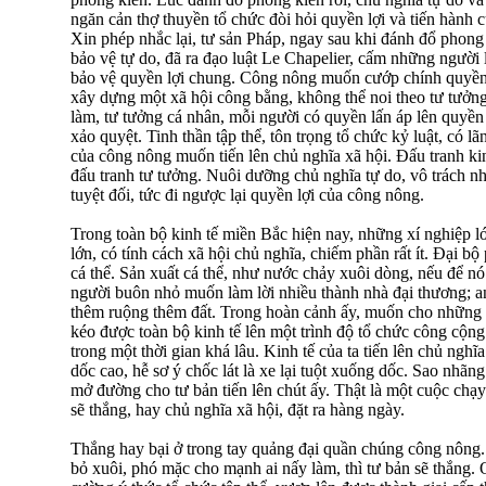
ngăn cản thợ thuyền tổ chức đòi hỏi quyền lợi và tiến hành 
Xin phép nhắc lại, tư sản Pháp, ngay sau khi đánh đổ phon
bảo vệ tự do, đã ra đạo luật Le Chapelier, cấm những người 
bảo vệ quyền lợi chung. Công nông muốn cướp chính quyền l
xây dựng một xã hội công bằng, không thể noi theo tư tưởng
làm, tư tưởng cá nhân, mỗi người có quyền lấn áp lên quyền 
xảo quyệt. Tinh thần tập thể, tôn trọng tổ chức kỷ luật, có 
của công nông muốn tiến lên chủ nghĩa xã hội. Đấu tranh kinh
đấu tranh tư tưởng. Nuôi dưỡng chủ nghĩa tự do, vô trách n
tuyệt đối, tức đi ngược lại quyền lợi của công nông.
Trong toàn bộ kinh tế miền Bắc hiện nay, những xí nghiệp 
lớn, có tính cách xã hội chủ nghĩa, chiếm phần rất ít. Đại bộ 
cá thể. Sản xuất cá thể, như nước chảy xuôi dòng, nếu để nó
người buôn nhỏ muốn làm lời nhiều thành nhà đại thương; 
thêm ruộng thêm đất. Trong hoàn cảnh ấy, muốn cho những b
kéo được toàn bộ kinh tế lên một trình độ tổ chức công cộng
trong một thời gian khá lâu. Kinh tế của ta tiến lên chủ nghĩ
dốc cao, hễ sơ ý chốc lát là xe lại tuột xuống dốc. Sao nhãng
mở đường cho tư bản tiến lên chút ấy. Thật là một cuộc chạy 
sẽ thắng, hay chủ nghĩa xã hội, đặt ra hàng ngày.
Thắng hay bại ở trong tay quảng đại quần chúng công nông
bỏ xuôi, phó mặc cho mạnh ai nấy làm, thì tư bản sẽ thắng