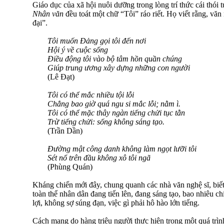
Giáo dục của xã hội nuôi dưỡng trong lòng trí thức cái thói 
Nhân văn
đều toát một chữ “Tôi” ráo riết. Họ viết rằng, văn 
đại”.
Tôi muốn Đảng gọi tôi đến nơi
Hội ý về cuộc sống
Điều động tôi vào bộ tâm hồn quần chúng
Giúp trung ương xây dựng những con người
(Lê Đạt)
Tôi có thể mắc nhiều tội lỗi
Chẳng bao giờ quá ngu si mắc lỗi; nằm ì.
Tôi có thể mặc thây ngàn tiếng chửi tục tằn
Trừ tiếng chửi: sống không sáng tạo.
(Trần Dần)
Đường mật công danh không làm ngọt lưỡi tôi
Sét nổ trên đầu không xô tôi ngã
(Phùng Quán)
Kháng chiến mới đây, chung quanh các nhà văn nghệ sĩ, biết
toàn thể nhân dân đang tiến lên, đang sáng tạo, bao nhiêu c
lợi, không sợ súng đạn, việc gì phải hô hào lớn tiếng.
Cách mạng do hàng triệu người thực hiện trong một quá trình