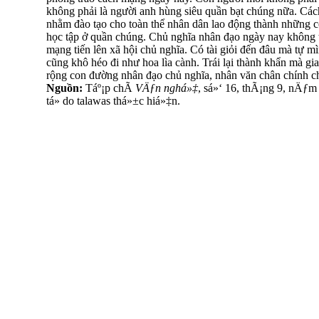
không phải là người anh hùng siêu quần bạt chúng nữa. Cá
nhằm đào tạo cho toàn thể nhân dân lao động thành những 
học tập ở quần chúng. Chủ nghĩa nhân đạo ngày nay không th
mạng tiến lên xã hội chủ nghĩa. Có tài giỏi đến đâu mà tự 
cũng khô héo đi như hoa lìa cành. Trái lại thành khẩn mà g
rộng con đường nhân đạo chủ nghĩa, nhân văn chân chính c
Nguồn:
Táº¡p chÃ­
VÄƒn nghá»‡
, sá»‘ 16, thÃ¡ng 9, nÄƒm
tá»­ do talawas thá»±c hiá»‡n.