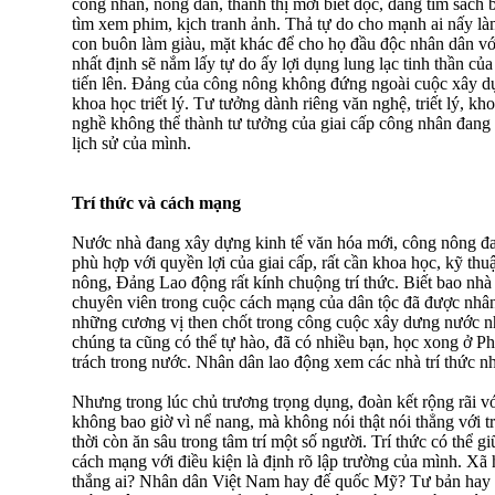
công nhân, nông dân, thành thị mới biết đọc, đang tìm sách 
tìm xem phim, kịch tranh ảnh. Thả tự do cho mạnh ai nấy là
con buôn làm giàu, mặt khác để cho họ đầu độc nhân dân v
nhất định sẽ nắm lấy tự do ấy lợi dụng lung lạc tinh thần c
tiến lên. Đảng của công nông không đứng ngoài cuộc xây dự
khoa học triết lý. Tư tưởng dành riêng văn nghệ, triết lý, k
nghề không thể thành tư tưởng của giai cấp công nhân đang 
lịch sử của mình.
Trí thức và cách mạng
Nước nhà đang xây dựng kinh tế văn hóa mới, công nông đan
phù hợp với quyền lợi của giai cấp, rất cần khoa học, kỹ th
nông, Đảng Lao động rất kính chuộng trí thức. Biết bao nhà k
chuyên viên trong cuộc cách mạng của dân tộc đã được nhân
những cương vị then chốt trong công cuộc xây dưng nước nh
chúng ta cũng có thể tự hào, đã có nhiều bạn, học xong ở P
trách trong nước. Nhân dân lao động xem các nhà trí thức n
Nhưng trong lúc chủ trương trọng dụng, đoàn kết rộng rãi v
không bao giờ vì nể nang, mà không nói thật nói thẳng với tr
thời còn ăn sâu trong tâm trí một số người. Trí thức có thể g
cách mạng với điều kiện là định rõ lập trường của mình. Xã h
thắng ai? Nhân dân Việt Nam hay đế quốc Mỹ? Tư bản hay c