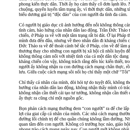
phong kiến thực dân. Thời ấy họ cảm thấy cô đơn lạnh lẽo
chuộng, quyến luyến tâm trạng ấy, vì thời thực dân, những t
biểu dương giá trị “độc đáo” của con người đa tình đa cảm.
Có người bị giáo dục cũ ảnh hưởng đến nỗi không thông cả
tình cảm, hào hứng của nhân dân lao động. Trần Đức Thảo t
chiến, ở Pháp ra về với một tâm trạng rất bi đát. Ở lại Pháp t
mình đưa đến đâu, nhưng về theo nhân dân đi kháng chiến c
Đức Thảo ra về để thoát cảnh bế tắc ở Pháp, còn về để làm 
thương thay cho những con người bị xã hội cũ nhồi luyện đế
không thông cảm nổi với nhiệt tình của cả một dân tộc đang
kháng chiến còn vậy, không trách rằng đến lúc kiến thiết, t
người ấy không nhận ra con đường cách mạng chân thực, r
lưu. Giữa cuộc cách mạng sôi nổi họ chỉ thấy một chữ “Tôi”
Chỉ thấy cá nhân của mình, đòi hỏi tự do tuyệt đối, không 
hướng của nhân dân lao động, không nhận thấy mình có trác
không nhận cần thiết cải tạo tư tưởng, không nhận cần thiết 
ấy thực ra cũng chỉ một nguồn gốc.
Bọn phản cách mạng thường đem “con người” ra để che lấp 
lợi của giai cấp cá nhân của mình. Các nhà cách mạng thường
đường lối chính trị để cho quần chúng không lầm đường. N
quan tâm đến con người. Không có trường học nào, giáo hội
phong trào cách mạng ngày nay. Con người mới không phải 