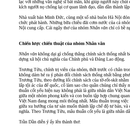
lạc với những văn nghệ sĩ bất mãn, khi giúp người này chút 
kích người nọ chống lại cơ quan lãnh đạo, dần dần thành l
Nhà xuất bản Minh Đức, cùng một số nhà buôn Hà Nội đóng 
chức phát hành. Những bữa chiêu đãi cơm nước của cả nhó
Nội cung cấp. Cái ngây thơ của nhóm
Nhân văn
chỉ có bề ng
Chiến lược chiến thuật của nhóm Nhân văn
Nhân văn
không dại gì chống thẳng chính sách thống nhất 
dựng xã hội chủ nghĩa của Chính phủ và Đảng Lao động.
Trương Tửu, chính trị viên của nhóm, thời trước có chân tro
không dám hé ra ý phản đối chính sách thống nhất bằng p
Trương Tửu, theo đường lối chính sách của tờ-rốt-skít nhằ
lấp tội ác của đế quốc, cố làm sao cho quần chúng chỉ thấy m
thuẫn cốt yếu hiện nay không phải là giữa nhân dân Việt N
giữa một nhóm phong kiến và con buôn tập hợp chung qua
Việt Nam đang mong mỏi thống nhất. Mâu thuẫn trong việc k
giữa xu hướng của tư sản muốn thành lập chế độ tư bản, và 
nghĩa. Theo Trương Tửu, mâu thuẫn cốt yếu là giữa nhân dâ
Trần Dần diễn ý ấy lên thành thơ: