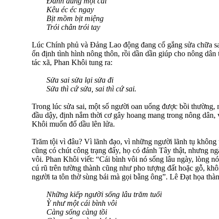
Đánh đùng một cái
Kêu éc éc ngay
Bịt mồm bịt miệng
Trói chân trói tay
Lúc Chính phủ và Đảng Lao động đang cố gắng sửa chữa sai
ổn định tình hình nông thôn, rồi dần dần giúp cho nông dân t
tác xã, Phan Khôi tung ra:
Sửa sai sửa lại sửa đi
Sửa thì cứ sửa, sai thì cứ sai.
Trong lúc sửa sai, một số người oan uổng được bồi thường,
đầu dậy, định nắm thời cơ gây hoang mang trong nông dân, v
Khôi muốn đổ dầu lên lửa.
Trăm tội vì đâu? Vì lãnh đạo, vì những người lãnh tụ không 
cũng có chút công trạng đấy, họ có đánh Tây thật, nhưng n
vôi. Phan Khôi viết: “Cái bình vôi nó sống lâu ngày, lòng nó
cú rũ trên tường thành cũng như pho tượng đất hoặc gỗ, khô
người ta tôn thờ sùng bái mà gọi bằng ông”. Lê Đạt họa thàn
Những kiếp người sống lâu trăm tuổi
Ỳ như một cái bình vôi
Càng sống càng tồi