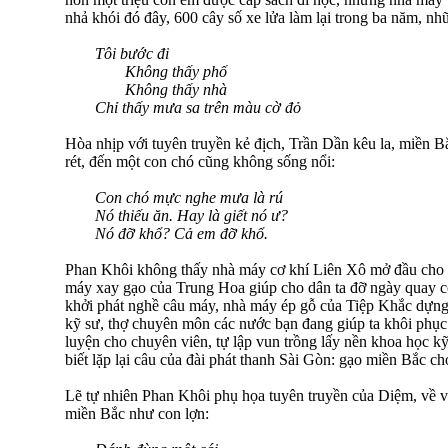
nhả khói đó đây, 600 cây số xe lửa làm lại trong ba năm, n
Tôi bước đi
Không thấy phố
Không thấy nhà
Chỉ thấy mưa sa trên màu cờ đỏ
Hòa nhịp với tuyên truyền kẻ địch, Trần Dần kêu la, miền B
rét, đến một con chó cũng không sống nổi:
Con chó mực nghe mưa là rú
Nó thiếu ăn. Hay là giết nó ư?
Nó đỡ khổ? Cả em đỡ khổ.
Phan Khôi không thấy nhà máy cơ khí Liên Xô mở đầu cho 
máy xay gạo của Trung Hoa giúp cho dân ta đỡ ngày quay 
khởi phát nghề câu máy, nhà máy ép gỗ của Tiệp Khắc dựn
kỹ sư, thợ chuyên môn các nước bạn đang giúp ta khôi phụ
luyện cho chuyên viên, tự lập vun trồng lấy nền khoa học k
biết lặp lại câu của đài phát thanh Sài Gòn: gạo miền Bắc c
Lẽ tự nhiên Phan Khôi phụ họa tuyên truyền của Diệm, về v
miền Bắc như con lợn: