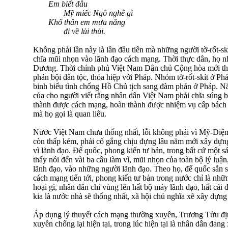
Em biết đâu
Mỹ miếc Ngô nghê gì
Khổ thân em mưa nắng
đi về lủi thủi.
Không phải lần này là lần đầu tiên mà những người tờ-rốt-s
chĩa mũi nhọn vào lãnh đạo cách mạng. Thời thực dân, họ
Dương. Thời chính phủ Việt Nam Dân chủ Cộng hòa mới thàn
phản bội dân tộc, thỏa hiệp với Pháp. Nhóm tờ-rốt-skít ở 
binh biểu tình chống Hồ Chủ tịch sang đàm phán ở Pháp. N
của cho người viết rằng nhân dân Việt Nam phải chĩa súng b
thành được cách mạng, hoàn thành được nhiệm vụ cấp bách 
mà họ gọi là quan liêu.
Nước Việt Nam chưa thống nhất, lỗi không phải vì Mỹ-Diệm g
còn thấp kém, phải cố gắng chịu đựng lâu năm mới xây dựn
vì lãnh đạo. Đế quốc, phong kiến tư bản, trong bất cứ một sác
thấy nói đến vài ba câu làm vì, mũi nhọn của toàn bộ lý luậ
lãnh đạo, vào những người lãnh đạo. Theo họ, đế quốc sẵn
cách mạng tiến tới, phong kiến tư bản trong nước chỉ là nh
hoại gì, nhân dân chỉ vùng lên hất bộ máy lãnh đạo, hất cái
kia là nước nhà sẽ thống nhất, xã hội chủ nghĩa xẽ xây dựng 
Áp dụng lý thuyết cách mạng thường xuyên, Trương Tửu đị
xuyên chống lại hiện tại, trong lúc hiện tại là nhân dân đan