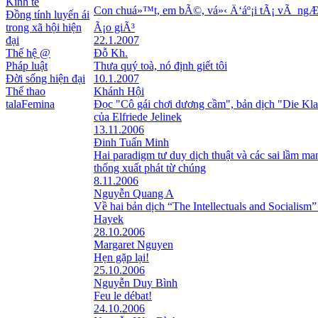
Kinh tế
Con chuá»™t, em bÃ©, vá»‹ Ä‘áº¡i tÃ¡ vÃ ngÆ°
Đồng tính luyến ái
trong xã hội hiện
Ã¡o giÃ³
đại
22.1.2007
Thế hệ @
Đỗ Kh.
Pháp luật
Thưa quý toà, nó định giết tôi
Đời sống hiện đại
10.1.2007
Thể thao
Khánh Hội
talaFemina
Đọc "Cô gái chơi dương cầm", bản dịch "Die Klav
của Elfriede Jelinek
13.11.2006
Đinh Tuấn Minh
Hai paradigm tư duy dịch thuật và các sai lầm ma
thống xuất phát từ chúng
8.11.2006
Nguyễn Quang A
Về hai bản dịch “The Intellectuals and Socialism”
Hayek
28.10.2006
Margaret Nguyen
Hẹn gặp lại!
25.10.2006
Nguyễn Duy Bình
Feu le débat!
24.10.2006