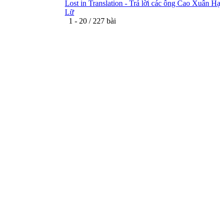
Lost in Translation - Trả lời các ông Cao Xuân H
Lữ
1 - 20 / 227 bài