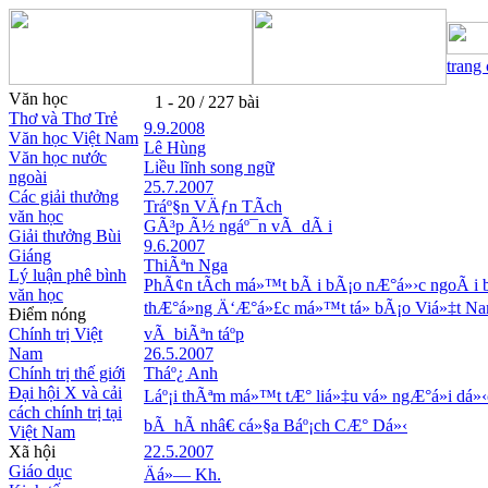
trang
Văn học
1 - 20 / 227 bài
Thơ và Thơ Trẻ
9.9.2008
Văn học Việt Nam
Lê Hùng
Văn học nước
Liều lĩnh song ngữ
ngoài
25.7.2007
Các giải thưởng
Tráº§n VÄƒn TÃ­ch
văn học
GÃ³p Ã½ ngáº¯n vÃ dÃ i
Giải thưởng Bùi
9.6.2007
Giáng
ThiÃªn Nga
Lý luận phê bình
PhÃ¢n tÃ­ch má»™t bÃ i bÃ¡o nÆ°á»›c ngoÃ i
văn học
thÆ°á»ng Ä‘Æ°á»£c má»™t tá» bÃ¡o Viá»‡t Na
Điểm nóng
Chính trị Việt
vÃ biÃªn táº­p
Nam
26.5.2007
Chính trị thế giới
Tháº¿ Anh
Đại hội X và cải
Láº¡i thÃªm má»™t tÆ° liá»‡u vá» ngÆ°á»i dá»
cách chính trị tại
bÃ hÃ nhâ€ cá»§a Báº¡ch CÆ° Dá»‹
Việt Nam
Xã hội
22.5.2007
Giáo dục
Äá»— Kh.