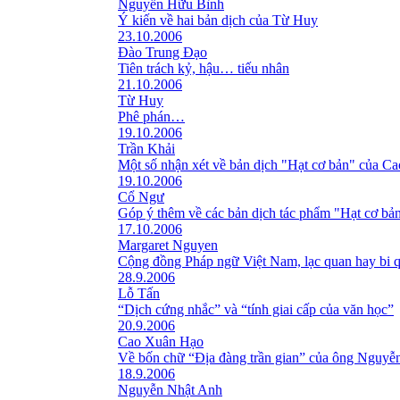
Nguyễn Hữu Bình
Ý kiến về hai bản dịch của Từ Huy
23.10.2006
Đào Trung Đạo
Tiên trách kỷ, hậu… tiếu nhân
21.10.2006
Từ Huy
Phê phán…
19.10.2006
Trần Khải
Một số nhận xét về bản dịch "Hạt cơ bản" của C
19.10.2006
Cổ Ngư
Góp ý thêm về các bản dịch tác phẩm "Hạt cơ bả
17.10.2006
Margaret Nguyen
Cộng đồng Pháp ngữ Việt Nam, lạc quan hay bi 
28.9.2006
Lỗ Tấn
“Dịch cứng nhắc” và “tính giai cấp của văn học”
20.9.2006
Cao Xuân Hạo
Về bốn chữ “Địa đàng trần gian” của ông Nguyễ
18.9.2006
Nguyễn Nhật Anh